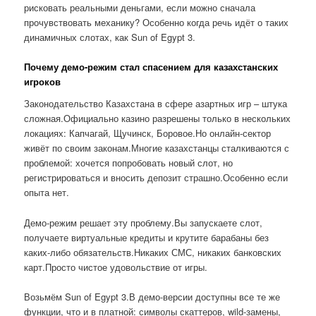
рисковать реальными деньгами, если можно сначала
прочувствовать механику? Особенно когда речь идёт о таких
динамичных слотах, как Sun of Egypt 3.
Почему демо-режим стал спасением для казахстанских
игроков
Законодательство Казахстана в сфере азартных игр – штука
сложная.Официально казино разрешены только в нескольких
локациях: Капчагай, Щучинск, Боровое.Но онлайн-сектор
живёт по своим законам.Многие казахстанцы сталкиваются с
проблемой: хочется попробовать новый слот, но
регистрироваться и вносить депозит страшно.Особенно если
опыта нет.
Демо-режим решает эту проблему.Вы запускаете слот,
получаете виртуальные кредиты и крутите барабаны без
каких-либо обязательств.Никаких СМС, никаких банковских
карт.Просто чистое удовольствие от игры.
Возьмём Sun of Egypt 3.В демо-версии доступны все те же
функции, что и в платной: символы скаттеров, wild-замены,