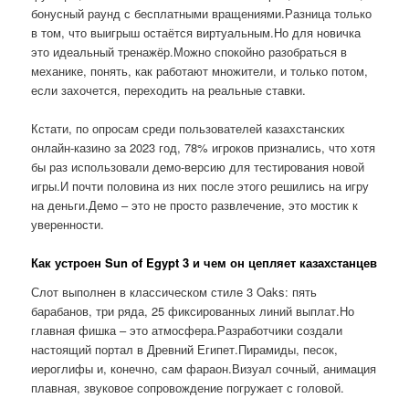
бонусный раунд с бесплатными вращениями.Разница только
в том, что выигрыш остаётся виртуальным.Но для новичка
это идеальный тренажёр.Можно спокойно разобраться в
механике, понять, как работают множители, и только потом,
если захочется, переходить на реальные ставки.
Кстати, по опросам среди пользователей казахстанских
онлайн-казино за 2023 год, 78% игроков признались, что хотя
бы раз использовали демо-версию для тестирования новой
игры.И почти половина из них после этого решились на игру
на деньги.Демо – это не просто развлечение, это мостик к
уверенности.
Как устроен Sun of Egypt 3 и чем он цепляет казахстанцев
Слот выполнен в классическом стиле 3 Oaks: пять
барабанов, три ряда, 25 фиксированных линий выплат.Но
главная фишка – это атмосфера.Разработчики создали
настоящий портал в Древний Египет.Пирамиды, песок,
иероглифы и, конечно, сам фараон.Визуал сочный, анимация
плавная, звуковое сопровождение погружает с головой.