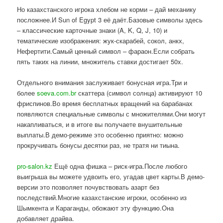
Но казахстанского игрока хлебом не корми – дай механику
посложнее.И Sun of Egypt 3 её даёт.Базовые символы здесь
– классические карточные знаки (A, K, Q, J, 10) и
тематические изображения: жук-скарабей, сокол, анкх,
Нефертити.Самый ценный символ – фараон.Если собрать
пять таких на линии, множитель ставки достигает 50x.
Отдельного внимания заслуживает бонусная игра.Три и
более
soeva.com.br
скаттера (символ солнца) активируют 10
фриспинов.Во время бесплатных вращений на барабанах
появляются специальные символы с множителями.Они могут
накапливаться, и в итоге вы получаете внушительные
выплаты.В демо-режиме это особенно приятно: можно
прокручивать бонусы десятки раз, не тратя ни тиына.
pro-salon.kz
Ещё одна фишка – риск-игра.После любого
выигрыша вы можете удвоить его, угадав цвет карты.В демо-
версии это позволяет почувствовать азарт без
последствий.Многие казахстанские игроки, особенно из
Шымкента и Караганды, обожают эту функцию.Она
добавляет драйва.