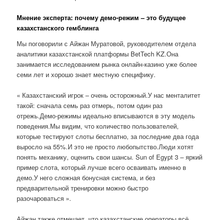
Мнение эксперта: почему демо-режим – это будущее
казахстанского гемблинга
Мы поговорили с Айжан Муратовой, руководителем отдела
аналитики казахстанской платформы BetTech KZ.Она
занимается исследованием рынка онлайн-казино уже более
семи лет и хорошо знает местную специфику.
« Казахстанский игрок – очень осторожный.У нас менталитет
такой: сначала семь раз отмерь, потом один раз
отрежь.Демо-режимы идеально вписываются в эту модель
поведения.Мы видим, что количество пользователей,
которые тестируют слоты бесплатно, за последние два года
выросло на 55%.И это не просто любопытство.Люди хотят
понять механику, оценить свои шансы. Sun of Egypt 3 – яркий
пример слота, который лучше всего осваивать именно в
демо.У него сложная бонусная система, и без
предварительной тренировки можно быстро
разочароваться ».
Айжан также отмечает, что казахстанские операторы всё