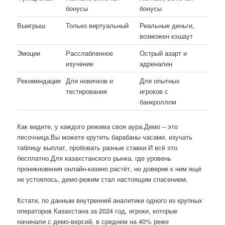
бонусы
бонусы
Выигрыш
Только виртуальный
Реальные деньги,
возможен кэшаут
Эмоции
Расслабленное
Острый азарт и
изучение
адреналин
Рекомендация
Для новичков и
Для опытных
тестирования
игроков с
банкроллом
Как видите, у каждого режима своя аура.Демо – это
песочница.Вы можете крутить барабаны часами, изучать
таблицу выплат, пробовать разные ставки.И всё это
бесплатно.Для казахстанского рынка, где уровень
проникновения онлайн-казино растёт, но доверие к ним ещё
не устоялось, демо-режим стал настоящим спасением.
Кстати, по данным внутренней аналитики одного из крупных
операторов Казахстана за 2024 год, игроки, которые
начинали с демо-версий, в среднем на 40% реже