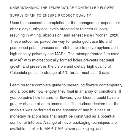
UNDERSTANDING THE TEMPERATURE-CONTROLLED FLOWER
SUPPLY CHAIN TO ENSURE PRODUCT QUALITY
Upon the successful completion of the management experiment
after 6 days, ethylene levels steadied at thirteen.22 ppm,
resulting in wilting, abscission, and senescence (Poonsri, 2020).
These outcomes paved the way for prolonged vase life and
postponed petal senescence, attributable to polypropylene and
high-density polyethylene MAPs. The microperforated film used
in MAP with microscopically formed holes prevents bacterial
growth and preserves the visible and dietary high quality of
Calendula petals in storage at 5°C for as much as 10 days.
Learn on for a complete guide to preserving flowers contemporary
and a look into how lengthy they final in an array of conditions. If
you perceive how to care for flowers, your blooms could have a
greater chance at an extended life. The authors declare that the
analysis was performed in the absence of any business or
monetary relationships that might be construed as a potential
conflict of interest. A range of novel packaging techniques are
available, similar to MAP, CAP, clever packaging, and