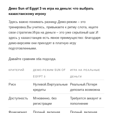
Демо Sun of Egypt 3 vs игра на деньги: что выбрать
казахстанскому игроку
Здесь важно понимать разницу.Демо-режим – это
тренировка.Вы учитесь, привыкаете к ритму слота, ищете
свои стратегии.Игра на деньги – это уже серьёзный шаг.И
здесь у казахстанцев есть явное преимущество: благодаря
демо-версиям они приходят в платную игру
подготовленными.
Давайте сравним оба подхода.
КРИТЕРИЙ
ДЕМО-РЕЖИМ SUN OF
ИГРА НА РЕАЛЬНЫЕ
EGYPT 3
ДЕНЬГИ
Риск
Нулевой.Виртуальные
Реальный.Потеря
кредиты
депозита возможна
Доступность
Мгновенно, без
Требуется аккаунт и
регистрации
пополнение
Функционал
Полный, включая
Полный, включая