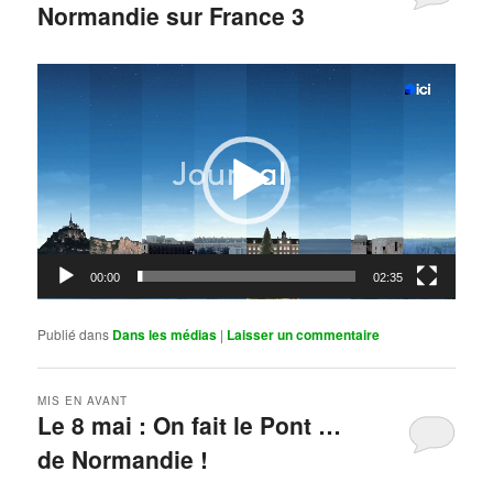
Normandie sur France 3
Publié le
mai 11, 2026
par
Steph
Lecteur
vidéo
00:00
02:35
Publié dans
Dans les médias
|
Laisser un commentaire
MIS EN AVANT
Le 8 mai : On fait le Pont …
de Normandie !