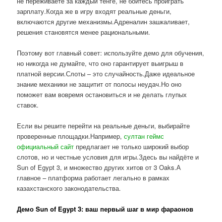
не переживаете за каждый тенге, не боитесь проиграть
зарплату.Когда же в игру входят реальные деньги,
включаются другие механизмы.Адреналин зашкаливает,
решения становятся менее рациональными.
Поэтому вот главный совет: используйте демо для обучения,
но никогда не думайте, что оно гарантирует выигрыш в
платной версии.Слоты – это случайность.Даже идеальное
знание механики не защитит от полосы неудач.Но оно
поможет вам вовремя остановиться и не делать глупых
ставок.
Если вы решите перейти на реальные деньги, выбирайте
проверенные площадки.Например,
султан геймс
официальный сайт
предлагает не только широкий выбор
слотов, но и честные условия для игры.Здесь вы найдёте и
Sun of Egypt 3, и множество других хитов от 3 Oaks.А
главное – платформа работает легально в рамках
казахстанского законодательства.
Демо Sun of Egypt 3: ваш первый шаг в мир фараонов