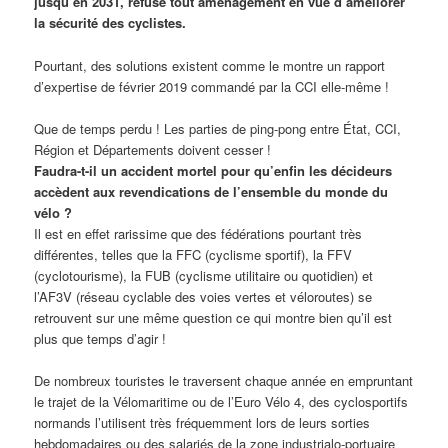
jusqu’en 2031, refuse tout aménagement en vue d’améliorer
la sécurité des cyclistes.
Pourtant, des solutions existent comme le montre un rapport
d’expertise de février 2019 commandé par la CCI elle-même !
Que de temps perdu ! Les parties de ping-pong entre État, CCI,
Région et Départements doivent cesser !
Faudra-t-il un accident mortel pour qu’enfin les décideurs
accèdent aux revendications de l’ensemble du monde du
vélo ?
Il est en effet rarissime que des fédérations pourtant très
différentes, telles que la FFC (cyclisme sportif), la FFV
(cyclotourisme), la FUB (cyclisme utilitaire ou quotidien) et
l’AF3V (réseau cyclable des voies vertes et véloroutes) se
retrouvent sur une même question ce qui montre bien qu’il est
plus que temps d’agir !
De nombreux touristes le traversent chaque année en empruntant
le trajet de la Vélomaritime ou de l’Euro Vélo 4, des cyclosportifs
normands l’utilisent très fréquemment lors de leurs sorties
hebdomadaires ou des salariés de la zone industrialo-portuaire