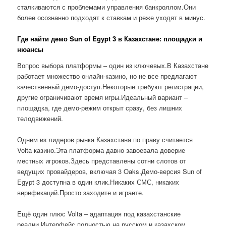
сталкиваются с проблемами управления банкроллом.Они
более осознанно подходят к ставкам и реже уходят в минус.
Где найти демо Sun of Egypt 3 в Казахстане: площадки и
нюансы
Вопрос выбора платформы – один из ключевых.В Казахстане
работает множество онлайн-казино, но не все предлагают
качественный демо-доступ.Некоторые требуют регистрации,
другие ограничивают время игры.Идеальный вариант –
площадка, где демо-режим открыт сразу, без лишних
телодвижений.
Одним из лидеров рынка Казахстана по праву считается
Volta казино.Эта платформа давно завоевала доверие
местных игроков.Здесь представлены сотни слотов от
ведущих провайдеров, включая 3 Oaks.Демо-версия Sun of
Egypt 3 доступна в один клик.Никаких СМС, никаких
верификаций.Просто заходите и играете.
Ещё один плюс Volta – адаптация под казахстанские
реалии.Интерфейс полностью на русском и казахском