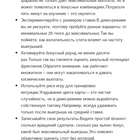
фараона не только даёт максимальные выплаты, но и
может появляться в бонусных комбинациях.Потратьте
пять минут на изучение – это окупится.
Экспериментируйте с размером ставки.В демо-режиме
вы не рискуете, поэтому пробуйте разные варианты: от
минимальных 25 тенге до максимальных.Так вы
поймёте, как волатильность слота влияет на частоту
выигрышей.
Активируйте бонусный раунд не менее десяти
раз.Только так вы сможете оценить реальный потенциал
фриспинов.Обратите внимание, как работают
множители – они могут накапливаться и давать
космические выплаты.
Используйте риск-игру для тренировки
интуиции.Угадывание цвета карты – это чистая
случайность, но в демо-режиме можно выработать
собственную тактику.Например, всегда удваивать
только после выигрыша на средней ставке.
Записывайте свои результаты.Ведите простой блокнот:
сколько вращений сделали, сколько раз выпал бонус,
какой был максимальный выигрыш.Это поможет
объективно оценить слот без иллюзий.