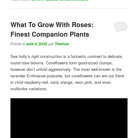
What To Grow With Roses:
Finest Companion Plants
Publié le
août 4, 2026
par
Thomas
Sea holly’s rigid construction is a fantastic contrast to delicate,
round rose blooms. Coneflowers form good-sized clumps,
however don’t unfold aggressively. The most well-known is the
lavender Echinacea purpurea, but coneflowers can are out there
in vivid raspberry-red, rusty orange, neon pink, and even
multicolor variations.