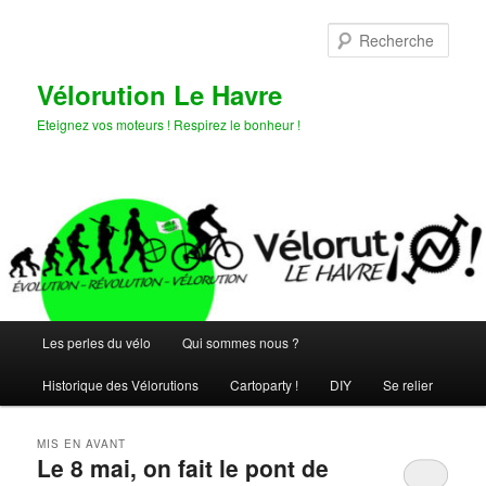
Aller
Aller
au
au
Rech
contenu
contenu
principal
secondaire
Vélorution Le Havre
Eteignez vos moteurs ! Respirez le bonheur !
Menu
Les perles du vélo
Qui sommes nous ?
principal
Historique des Vélorutions
Cartoparty !
DIY
Se relier
MIS EN AVANT
Le 8 mai, on fait le pont de