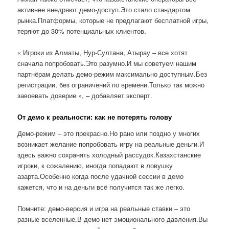
активнее внедряют демо-доступ.Это стало стандартом
рынка.Платформы, которые не предлагают бесплатной игры,
теряют до 30% потенциальных клиентов.
« Игроки из Алматы, Нур-Султана, Атырау – все хотят
сначала попробовать.Это разумно.И мы советуем нашим
партнёрам делать демо-режим максимально доступным.Без
регистрации, без ограничений по времени.Только так можно
завоевать доверие », – добавляет эксперт.
От демо к реальности: как не потерять голову
Демо-режим – это прекрасно.Но рано или поздно у многих
возникает желание попробовать игру на реальные деньги.И
здесь важно сохранять холодный рассудок.Казахстанские
игроки, к сожалению, иногда попадают в ловушку
азарта.Особенно когда после удачной сессии в демо
кажется, что и на деньги всё получится так же легко.
Помните: демо-версия и игра на реальные ставки – это
разные вселенные.В демо нет эмоционального давления.Вы