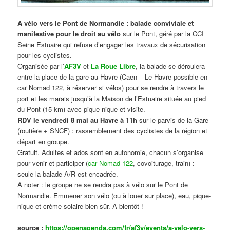
A vélo vers le Pont de Normandie : balade conviviale et
manifestive
pour le droit au vélo
sur le Pont, géré par la CCI
Seine Estuaire qui refuse d’engager les travaux de sécurisation
pour les cyclistes.
Organisée par l’
AF3V
et
La Roue Libre
, la balade se déroulera
entre la place de la gare au Havre (Caen – Le Havre possible en
car Nomad 122, à réserver si vélos) pour se rendre à travers le
port et les marais jusqu’à la Maison de l’Estuaire située au pied
du Pont (15 km) avec pique-nique et visite.
RDV le vendredi 8 mai au Havre à 11h
sur le parvis de la Gare
(routière + SNCF) : rassemblement des cyclistes de la région et
départ en groupe.
Gratuit. Adultes et ados sont en autonomie, chacun s’organise
pour venir et participer (
car Nomad 122
, covoiturage, train) :
seule la balade A/R est encadrée.
A noter : le groupe ne se rendra pas à vélo sur le Pont de
Normandie. Emmener son vélo (ou à louer sur place), eau, pique-
nique et crème solaire bien sûr. A bientôt !
source :
https://openagenda.com/fr/af3v/events/a-velo-vers-