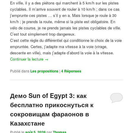
En ville, il y a des piétons qui marchent à 5 km/h sur les pistes
cyclables. Il m’arrive souvent de rouler à 10 km/h ; dans ce cas
j’emprunte ces pistes … s’il y en a. Mais lorsque je roule à 30
km/h ; je prends la route, même si la piste est obligatoire. En
vélo de course, je ne prends jamais les pistes cyclables de ville.
C’est tout simplement trop dangereux.
C’est cette règle du différentiel qui conditionne le choix de la voie
empruntée. Certes, j’adapte ma vitesse à la voie (virage,
descente en ville), mais j’adapte d’abord la voie à la vitesse.
Continuer la lecture
→
Publié dans
Les propositions
|
4
Réponses
Демо Sun of Egypt 3: как
бесплатно прикоснуться к
сокровищам фараонов в
Казахстане
Publié le
août 5, 2026
par
Thomas