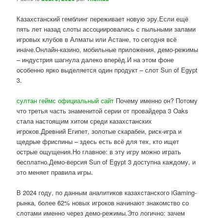
Казахстанский гемблинг переживает новую эру.Если ещё
пять лет назад слоты ассоциировались с пыльными залами
игровых клубов в Алматы или Астане, то сегодня всё
иначе.Онлайн-казино, мобильные приложения, демо-режимы
– индустрия шагнула далеко вперёд.И на этом фоне
особенно ярко выделяется один продукт – слот Sun of Egypt
3.
султан геймс официальный сайт
Почему именно он? Потому
что третья часть знаменитой серии от провайдера 3 Oaks
стала настоящим хитом среди казахстанских
игроков.Древний Египет, золотые скарабеи, риск-игра и
щедрые фриспины – здесь есть всё для тех, кто ищет
острые ощущения.Но главное: в эту игру можно играть
бесплатно.Демо-версия Sun of Egypt 3 доступна каждому, и
это меняет правила игры.
В 2024 году, по данным аналитиков казахстанского iGaming-
рынка, более 62% новых игроков начинают знакомство со
слотами именно через демо-режимы.Это логично: зачем