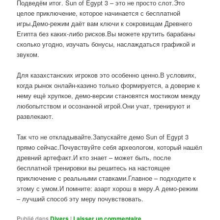
Подведём итог. Sun of Egypt 3 – это не просто слот.Это
целое приключение, которое начинается с бесплатной
игры.Демо-режим даёт вам ключи к сокровищам Древнего
Египта без каких-либо рисков.Вы можете крутить барабаны
сколько угодно, изучать бонусы, наслаждаться графикой и
звуком.
Для казахстанских игроков это особенно ценно.В условиях,
когда рынок онлайн-казино только формируется, а доверие к
нему ещё хрупкое, демо-версии становятся мостиком между
любопытством и осознанной игрой.Они учат, тренируют и
развлекают.
Так что не откладывайте.Запускайте демо Sun of Egypt 3
прямо сейчас.Почувствуйте себя археологом, который нашёл
древний артефакт.И кто знает – может быть, после
бесплатной тренировки вы решитесь на настоящее
приключение с реальными ставками.Главное – подходите к
этому с умом.И помните: азарт хорош в меру.А демо-режим
– лучший способ эту меру почувствовать.
Publié dans
Divers
|
Laisser un commentaire