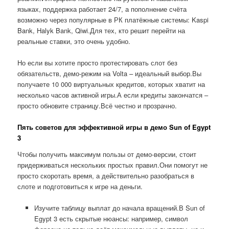
языках, поддержка работает 24/7, а пополнение счёта
возможно через популярные в РК платёжные системы: Kaspi
Bank, Halyk Bank, Qiwi.Для тех, кто решит перейти на
реальные ставки, это очень удобно.
Но если вы хотите просто протестировать слот без
обязательств, демо-режим на Volta – идеальный выбор.Вы
получаете 10 000 виртуальных кредитов, которых хватит на
несколько часов активной игры.А если кредиты закончатся –
просто обновите страницу.Всё честно и прозрачно.
Пять советов для эффективной игры в демо Sun of Egypt
3
Чтобы получить максимум пользы от демо-версии, стоит
придерживаться нескольких простых правил.Они помогут не
просто скоротать время, а действительно разобраться в
слоте и подготовиться к игре на деньги.
Изучите таблицу выплат до начала вращений.В Sun of
Egypt 3 есть скрытые нюансы: например, символ