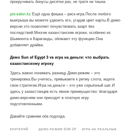
прокручивать бонусы десятки раз, не тратя ни тиына.
pro-salon.kz
Ещё одна фишка – риск-игра.После любого
выигрыша вы можете удвоить его, угадав цвет карты.В демо-
версии это позволяет почувствовать азарт без
последствий.Многие казахстанские игроки, особенно из
Шымкента и Караганды, обожают эту функцию.Она
добавляет драйва.
Демо Sun of Egypt 3 vs игра на деньги: что выбрать
казахстанскому игроку
Здесь важно понимать разницу.Демо-режим – это
тренировка.Вы учитесь, привыкаете к ритму слота, ищете
свои стратегии.Игра на деньги – это уже серьёзный шаг.И
здесь у казахстанцев есть явное преимущество: благодаря
демо-версиям они приходят в платную игру
подготовленными.
Давайте сравним оба подхода.
КРИТЕРИЙ
ДЕМО-РЕЖИМ SUN OF
ИГРА НА РЕАЛЬНЫЕ