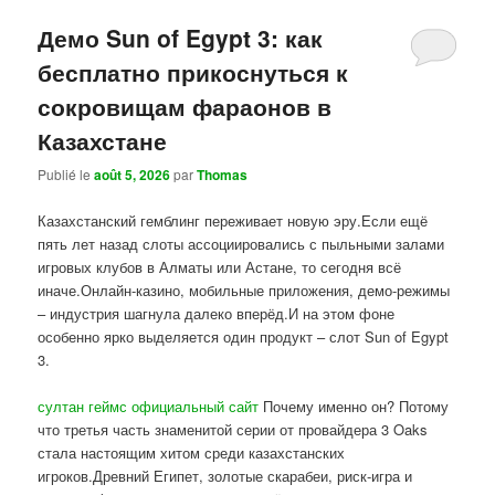
Демо Sun of Egypt 3: как
бесплатно прикоснуться к
сокровищам фараонов в
Казахстане
Publié le
août 5, 2026
par
Thomas
Казахстанский гемблинг переживает новую эру.Если ещё
пять лет назад слоты ассоциировались с пыльными залами
игровых клубов в Алматы или Астане, то сегодня всё
иначе.Онлайн-казино, мобильные приложения, демо-режимы
– индустрия шагнула далеко вперёд.И на этом фоне
особенно ярко выделяется один продукт – слот Sun of Egypt
3.
султан геймс официальный сайт
Почему именно он? Потому
что третья часть знаменитой серии от провайдера 3 Oaks
стала настоящим хитом среди казахстанских
игроков.Древний Египет, золотые скарабеи, риск-игра и