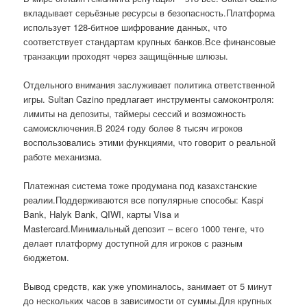
вкладывает серьёзные ресурсы в безопасность.Платформа
использует 128-битное шифрование данных, что
соответствует стандартам крупных банков.Все финансовые
транзакции проходят через защищённые шлюзы.
Отдельного внимания заслуживает политика ответственной
игры. Sultan Cazino предлагает инструменты самоконтроля:
лимиты на депозиты, таймеры сессий и возможность
самоисключения.В 2024 году более 8 тысяч игроков
воспользовались этими функциями, что говорит о реальной
работе механизма.
Платежная система тоже продумана под казахстанские
реалии.Поддерживаются все популярные способы: Kaspi
Bank, Halyk Bank, QIWI, карты Visa и
Mastercard.Минимальный депозит – всего 1000 тенге, что
делает платформу доступной для игроков с разным
бюджетом.
Вывод средств, как уже упоминалось, занимает от 5 минут
до нескольких часов в зависимости от суммы.Для крупных