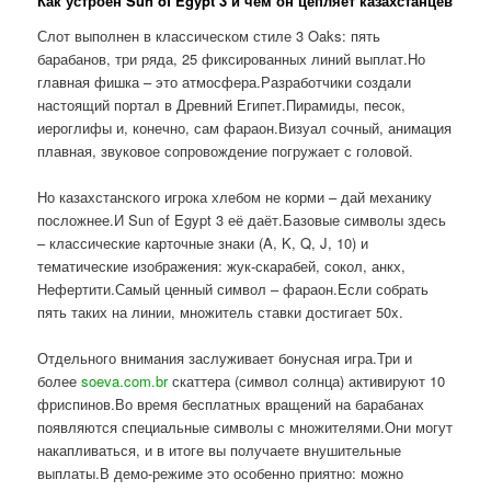
Как устроен Sun of Egypt 3 и чем он цепляет казахстанцев
Слот выполнен в классическом стиле 3 Oaks: пять
барабанов, три ряда, 25 фиксированных линий выплат.Но
главная фишка – это атмосфера.Разработчики создали
настоящий портал в Древний Египет.Пирамиды, песок,
иероглифы и, конечно, сам фараон.Визуал сочный, анимация
плавная, звуковое сопровождение погружает с головой.
Но казахстанского игрока хлебом не корми – дай механику
посложнее.И Sun of Egypt 3 её даёт.Базовые символы здесь
– классические карточные знаки (A, K, Q, J, 10) и
тематические изображения: жук-скарабей, сокол, анкх,
Нефертити.Самый ценный символ – фараон.Если собрать
пять таких на линии, множитель ставки достигает 50x.
Отдельного внимания заслуживает бонусная игра.Три и
более
soeva.com.br
скаттера (символ солнца) активируют 10
фриспинов.Во время бесплатных вращений на барабанах
появляются специальные символы с множителями.Они могут
накапливаться, и в итоге вы получаете внушительные
выплаты.В демо-режиме это особенно приятно: можно