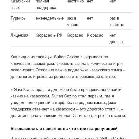
Казахский
полная
частично
нет
нет
язык
поддержка
Турниры
еженедельные
раз в
нет
раз в
месяц
квартал
Лицензия
Кюрасао + РК
Кюрасао
Кюрасао
нет
данных
Как видно из таблицы, Sultan Cazino выигрывает по
ключевым параметрам: скорость выплат, количество игр и
локализация.Особенно важна поддержка казахского языка –
для многих игроков из регионов это решающий фактор.
« Я из Кызылорды, и для меня было принципиально найти
казино на казахском. Sultan Cazino стал первым, где я
увидел полноценный интерфейс на родном языке.Даже
поддержка отвечает на казахском – это дорогого стоит », –
делится впечатлениями Нурлан Сагинтаев, игрок со стажем.
Безопасность и надёжность: что стоит за репутацией
В мире онлайн-гемблинга репутация – это всё. Sultan Cazino