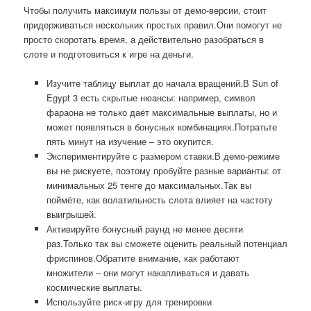
Чтобы получить максимум пользы от демо-версии, стоит
придерживаться нескольких простых правил.Они помогут не
просто скоротать время, а действительно разобраться в
слоте и подготовиться к игре на деньги.
Изучите таблицу выплат до начала вращений.В Sun of
Egypt 3 есть скрытые нюансы: например, символ
фараона не только даёт максимальные выплаты, но и
может появляться в бонусных комбинациях.Потратьте
пять минут на изучение – это окупится.
Экспериментируйте с размером ставки.В демо-режиме
вы не рискуете, поэтому пробуйте разные варианты: от
минимальных 25 тенге до максимальных.Так вы
поймёте, как волатильность слота влияет на частоту
выигрышей.
Активируйте бонусный раунд не менее десяти
раз.Только так вы сможете оценить реальный потенциал
фриспинов.Обратите внимание, как работают
множители – они могут накапливаться и давать
космические выплаты.
Используйте риск-игру для тренировки