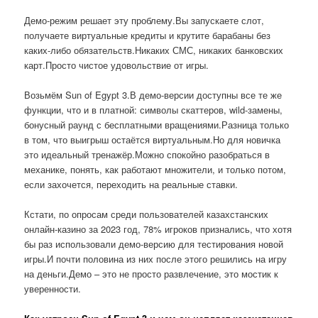
Демо-режим решает эту проблему.Вы запускаете слот,
получаете виртуальные кредиты и крутите барабаны без
каких-либо обязательств.Никаких СМС, никаких банковских
карт.Просто чистое удовольствие от игры.
Возьмём Sun of Egypt 3.В демо-версии доступны все те же
функции, что и в платной: символы скаттеров, wild-замены,
бонусный раунд с бесплатными вращениями.Разница только
в том, что выигрыш остаётся виртуальным.Но для новичка
это идеальный тренажёр.Можно спокойно разобраться в
механике, понять, как работают множители, и только потом,
если захочется, переходить на реальные ставки.
Кстати, по опросам среди пользователей казахстанских
онлайн-казино за 2023 год, 78% игроков признались, что хотя
бы раз использовали демо-версию для тестирования новой
игры.И почти половина из них после этого решились на игру
на деньги.Демо – это не просто развлечение, это мостик к
уверенности.