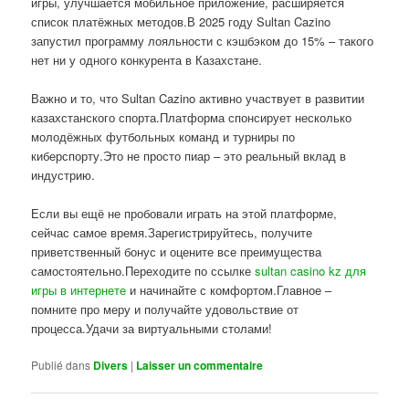
игры, улучшается мобильное приложение, расширяется
список платёжных методов.В 2025 году Sultan Cazino
запустил программу лояльности с кэшбэком до 15% – такого
нет ни у одного конкурента в Казахстане.
Важно и то, что Sultan Cazino активно участвует в развитии
казахстанского спорта.Платформа спонсирует несколько
молодёжных футбольных команд и турниры по
киберспорту.Это не просто пиар – это реальный вклад в
индустрию.
Если вы ещё не пробовали играть на этой платформе,
сейчас самое время.Зарегистрируйтесь, получите
приветственный бонус и оцените все преимущества
самостоятельно.Переходите по ссылке
sultan casino kz для
игры в интернете
и начинайте с комфортом.Главное –
помните про меру и получайте удовольствие от
процесса.Удачи за виртуальными столами!
Publié dans
Divers
|
Laisser un commentaire