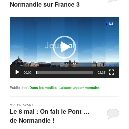
Normandie sur France 3
Publié le
mai 11, 2026
par
Steph
Lecteur
vidéo
00:00
02:35
Publié dans
Dans les médias
|
Laisser un commentaire
MIS EN AVANT
Le 8 mai : On fait le Pont …
de Normandie !