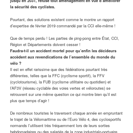
jusqu’en 2031, refuse tout aménagement en vue d’améliorer
la sécurité des cyclistes.
Pourtant, des solutions existent comme le montre un rapport
d’expertise de février 2019 commandé par la CCI elle-même !
Que de temps perdu ! Les parties de ping-pong entre État, CCI,
Région et Départements doivent cesser !
Faudra-t-il un accident mortel pour qu’enfin les décideurs
accèdent aux revendications de l’ensemble du monde du
vélo ?
Il est en effet rarissime que des fédérations pourtant très
différentes, telles que la FFC (cyclisme sportif), la FFV
(cyclotourisme), la FUB (cyclisme utilitaire ou quotidien) et
l’AF3V (réseau cyclable des voies vertes et véloroutes) se
retrouvent sur une même question ce qui montre bien qu’il est
plus que temps d’agir !
De nombreux touristes le traversent chaque année en empruntant
le trajet de la Vélomaritime ou de l’Euro Vélo 4, des cyclosportifs
normands l’utilisent très fréquemment lors de leurs sorties
hebdomadaires ou des salariés de la zone industrialo-portuaire