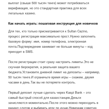
выплат (свыше 500 тысяч тенге) может потребоваться
верификация, но это стандартная практика для всех
легальных казино.
Как начать играть: пошаговая инструкция для новичков
Для тех, кто только присматривается к Sultan Cazino,
процесс регистрации максимально прост.Нужно заполнить
базовую форму: имя, номер телефона, электронная
почта.Подтверждение занимает не больше минуты – код
приходит в SMS.
После регистрации стоит сразу настроить лимиты.Это не
скучная бюрократия, а реальная защита вашего
бюджета.Установите дневной лимит на депозиты – например,
50 тысяч тенге.И ограничьте время игры – скажем, двумя
часами в день.Так вы не потеряете контроль.
Первый депозит лучше сделать через Kaspi Bank – это
самый быстрый способ для казахстанцев.Деньги
зачисляются моментально.После этого можно переходить в
раздел слотов и выбирать игру по душе.Новичкам советую