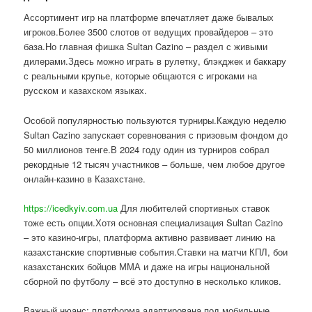
Ассортимент игр на платформе впечатляет даже бывалых
игроков.Более 3500 слотов от ведущих провайдеров – это
база.Но главная фишка Sultan Cazino – раздел с живыми
дилерами.Здесь можно играть в рулетку, блэкджек и баккару
с реальными крупье, которые общаются с игроками на
русском и казахском языках.
Особой популярностью пользуются турниры.Каждую неделю
Sultan Cazino запускает соревнования с призовым фондом до
50 миллионов тенге.В 2024 году один из турниров собрал
рекордные 12 тысяч участников – больше, чем любое другое
онлайн-казино в Казахстане.
https://icedkyiv.com.ua
Для любителей спортивных ставок
тоже есть опции.Хотя основная специализация Sultan Cazino
– это казино-игры, платформа активно развивает линию на
казахстанские спортивные события.Ставки на матчи КПЛ, бои
казахстанских бойцов ММА и даже на игры национальной
сборной по футболу – всё это доступно в несколько кликов.
Важный нюанс: платформа адаптирована под мобильные