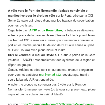
A vélo vers le Pont de Normandie : balade conviviale et
manifestive
pour le droit au vélo
sur le Pont, géré par la CCI
Seine Estuaire qui refuse d’engager les travaux de sécurisation
pour les cyclistes.
Organisée par l’
AF3V
et
La Roue Libre
, la balade se déroulera
entre la place de la gare au Havre (Caen – Le Havre possible en
car Nomad 122, à réserver si vélos) pour se rendre à travers le
port et les marais jusqu’à la Maison de l’Estuaire située au pied
du Pont (15 km) avec pique-nique et visite.
RDV le vendredi 8 mai au Havre à 11h
sur le parvis de la Gare
(routière + SNCF) : rassemblement des cyclistes de la région et
départ en groupe.
Gratuit. Adultes et ados sont en autonomie, chacun s’organise
pour venir et participer (
car Nomad 122
, covoiturage, train) :
seule la balade A/R est encadrée.
A noter : le groupe ne se rendra pas à vélo sur le Pont de
Normandie. Emmener son vélo (ou à louer sur place), eau, pique-
nique et crème solaire bien sûr. A bientôt !
source :
https://openagenda.com/fr/af3v/events/a-velo-vers-