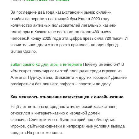
За последние два года казахстанский рынок онлайн-
гемблинга пережил настоящий бум.Ещё в 2023 году
количество активных пользователей легальных казино-
платформ в Казахстане составляло около 480 тысяч
человек.К концу 2025 года эта цифра превысила 720 тысяч.И
значительная доля этого роста пришлась на один бренд –
Sultan Cazino.
sultan casino kz для игры в интернете
Почему именно он? В
чём секрет популярности этой площадки среди игроков из
Алматы, Нур-Султана, Шымкента и других городов? Давайте
разбираться без лишнего пафоса – просто и по делу.
Как менялось отношение казахстанцев к онлайн-казино
Ещё лет пять назад среднестатистический казахстанец
относился к интернет-казино с изрядной долей
скепсиса.Слишком много было историй про обманутых
игроков, сайты-однодневки и непрозрачные условия вывода
средств.Но рынок менялся.