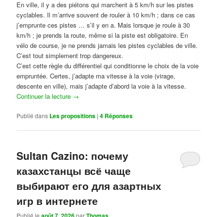
En ville, il y a des piétons qui marchent à 5 km/h sur les pistes
cyclables. Il m’arrive souvent de rouler à 10 km/h ; dans ce cas
j’emprunte ces pistes … s’il y en a. Mais lorsque je roule à 30
km/h ; je prends la route, même si la piste est obligatoire. En
vélo de course, je ne prends jamais les pistes cyclables de ville.
C’est tout simplement trop dangereux.
C’est cette règle du différentiel qui conditionne le choix de la voie
empruntée. Certes, j’adapte ma vitesse à la voie (virage,
descente en ville), mais j’adapte d’abord la voie à la vitesse.
Continuer la lecture
→
Publié dans
Les propositions
|
4
Réponses
Sultan Cazino: почему
казахстанцы всё чаще
выбирают его для азартных
игр в интернете
Publié le
août 7, 2026
par
Thomas