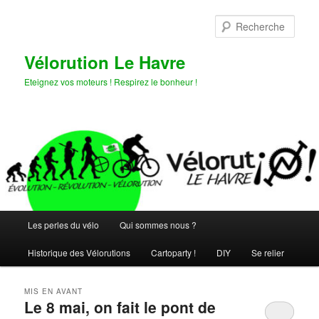
Aller
Aller
au
au
Rech
contenu
contenu
principal
secondaire
Vélorution Le Havre
Eteignez vos moteurs ! Respirez le bonheur !
Menu
Les perles du vélo
Qui sommes nous ?
principal
Historique des Vélorutions
Cartoparty !
DIY
Se relier
MIS EN AVANT
Le 8 mai, on fait le pont de