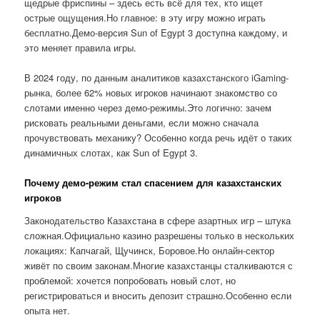
щедрые фриспины – здесь есть всё для тех, кто ищет
острые ощущения.Но главное: в эту игру можно играть
бесплатно.Демо-версия Sun of Egypt 3 доступна каждому, и
это меняет правила игры.
В 2024 году, по данным аналитиков казахстанского iGaming-
рынка, более 62% новых игроков начинают знакомство со
слотами именно через демо-режимы.Это логично: зачем
рисковать реальными деньгами, если можно сначала
прочувствовать механику? Особенно когда речь идёт о таких
динамичных слотах, как Sun of Egypt 3.
Почему демо-режим стал спасением для казахстанских
игроков
Законодательство Казахстана в сфере азартных игр – штука
сложная.Официально казино разрешены только в нескольких
локациях: Капчагай, Щучинск, Боровое.Но онлайн-сектор
живёт по своим законам.Многие казахстанцы сталкиваются с
проблемой: хочется попробовать новый слот, но
регистрироваться и вносить депозит страшно.Особенно если
опыта нет.