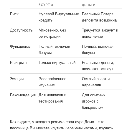
EGYPT 3
ДЕНЬГИ
Риск
Нулевой.Виртуальные
Реальный.Потеря
кредиты
депозита возможна
Доступность
Мгновенно, без
Требуется аккаунт и
регистрации
пополнение
Функционал
Полный, включая
Полный, включая
бонусы
бонусы
Выигрыш
Только виртуальный
Реальные деньги,
возможен кэшаут
Эмоции
Расслабленное
Острый азарт и
изучение
адреналин
Рекомендация
Для новичков и
Для опытных
тестирования
игроков с
банкроллом
Как видите, у каждого режима своя аура.Демо – это
песочница.Вы можете крутить барабаны часами, изучать