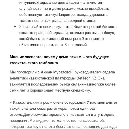
интуиции.Угадывание цвета карты – это чистая
случайность, но в демо-режиме можно выработать
собственную тактику.Например, всегда удваивать
только после выигрыша на средней ставке.
Записывайте свои результаты.Ведите простой блокнот:
сколько вращений сделали, сколько раз выпал бонус,
какой был максимальный выигрыш.Это поможет
объективно оценить слот без иллюзий.
Мнение эксперта: почему демо-режим – это будущее
казахстанского гемблинга
Мы поговорили с Айжан Муратовой, руководителем отдела
аналитики казахстанской платформы BetTech KZ.Она
занимается исследованием рынка онлайн-казино уже более
семи лет и хорошо знает местную специфику.
« Казахстанский игрок – очень осторожный.У нас менталитет
такой: сначала семь раз отмерь, потом один раз
отрежь.Демо-режимы идеально вписываются в эту модель
поведения.Мы видим, что количество пользователей,
которые тестируют слоты бесплатно, за последние два года