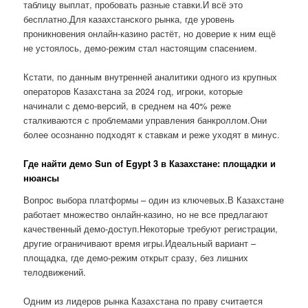
таблицу выплат, пробовать разные ставки.И всё это
бесплатно.Для казахстанского рынка, где уровень
проникновения онлайн-казино растёт, но доверие к ним ещё
не устоялось, демо-режим стал настоящим спасением.
Кстати, по данным внутренней аналитики одного из крупных
операторов Казахстана за 2024 год, игроки, которые
начинали с демо-версий, в среднем на 40% реже
сталкиваются с проблемами управления банкроллом.Они
более осознанно подходят к ставкам и реже уходят в минус.
Где найти демо Sun of Egypt 3 в Казахстане: площадки и
нюансы
Вопрос выбора платформы – один из ключевых.В Казахстане
работает множество онлайн-казино, но не все предлагают
качественный демо-доступ.Некоторые требуют регистрации,
другие ограничивают время игры.Идеальный вариант –
площадка, где демо-режим открыт сразу, без лишних
телодвижений.
Одним из лидеров рынка Казахстана по праву считается