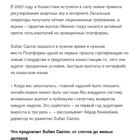
В 2023 году в Казахстане вступили в силу новые правила
регулирования азартных игр в интернете.Легальные
операторы получили чёткие лицензионные требования, а
игроки – гарантии выплат.Именно тогда начался активный
приток пользователей на проверенные платформы.
Sultan Cazino оказался в нужное время в нужном
месте.Платформа одной из первых прошла сертификацию по
новым стандартам и предложила казахстанцам то, чего они
ждали: прозрачные условия, быстрые выплаты и интерфейс
на казахском языке.
« Когда мы запускались, главной задачей было показать:
онлайн-казино может быть честным.Мы внедрили систему
мгновенных выплат и публикуем статистику возвратов
каждую неделю.Это сработало – за первый год аудитория
выросла в три раза », – рассказывает Айдар Кенжебаев,
директор по развитию Sultan Cazino.
Что предлагает Sultan Cazino: от слотов до живых
дилеров