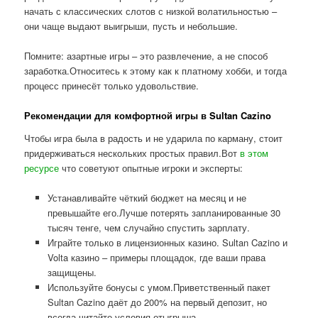
начать с классических слотов с низкой волатильностью –
они чаще выдают выигрыши, пусть и небольшие.
Помните: азартные игры – это развлечение, а не способ
заработка.Относитесь к этому как к платному хобби, и тогда
процесс принесёт только удовольствие.
Рекомендации для комфортной игры в Sultan Cazino
Чтобы игра была в радость и не ударила по карману, стоит
придерживаться нескольких простых правил.Вот
в этом
ресурсе
что советуют опытные игроки и эксперты:
Устанавливайте чёткий бюджет на месяц и не
превышайте его.Лучше потерять запланированные 30
тысяч тенге, чем случайно спустить зарплату.
Играйте только в лицензионных казино. Sultan Cazino и
Volta казино – примеры площадок, где ваши права
защищены.
Используйте бонусы с умом.Приветственный пакет
Sultan Cazino даёт до 200% на первый депозит, но
всегда читайте условия отыгрыша.