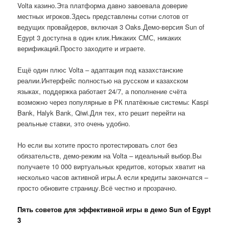
Volta казино.Эта платформа давно завоевала доверие
местных игроков.Здесь представлены сотни слотов от
ведущих провайдеров, включая 3 Oaks.Демо-версия Sun of
Egypt 3 доступна в один клик.Никаких СМС, никаких
верификаций.Просто заходите и играете.
Ещё один плюс Volta – адаптация под казахстанские
реалии.Интерфейс полностью на русском и казахском
языках, поддержка работает 24/7, а пополнение счёта
возможно через популярные в РК платёжные системы: Kaspi
Bank, Halyk Bank, Qiwi.Для тех, кто решит перейти на
реальные ставки, это очень удобно.
Но если вы хотите просто протестировать слот без
обязательств, демо-режим на Volta – идеальный выбор.Вы
получаете 10 000 виртуальных кредитов, которых хватит на
несколько часов активной игры.А если кредиты закончатся –
просто обновите страницу.Всё честно и прозрачно.
Пять советов для эффективной игры в демо Sun of Egypt
3