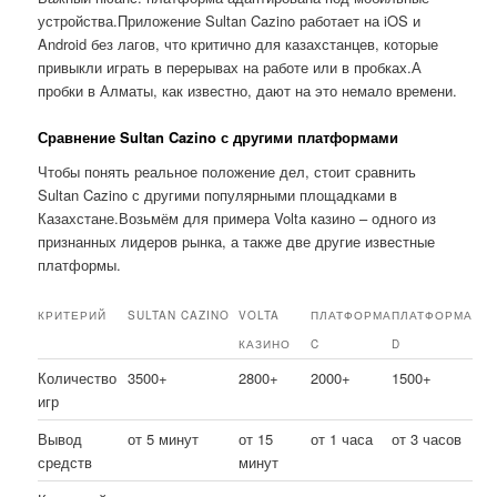
устройства.Приложение Sultan Cazino работает на iOS и
Android без лагов, что критично для казахстанцев, которые
привыкли играть в перерывах на работе или в пробках.А
пробки в Алматы, как известно, дают на это немало времени.
Сравнение Sultan Cazino с другими платформами
Чтобы понять реальное положение дел, стоит сравнить
Sultan Cazino с другими популярными площадками в
Казахстане.Возьмём для примера Volta казино – одного из
признанных лидеров рынка, а также две другие известные
платформы.
КРИТЕРИЙ
SULTAN CAZINO
VOLTA
ПЛАТФОРМА
ПЛАТФОРМА
КАЗИНО
C
D
Количество
3500+
2800+
2000+
1500+
игр
Вывод
от 5 минут
от 15
от 1 часа
от 3 часов
средств
минут