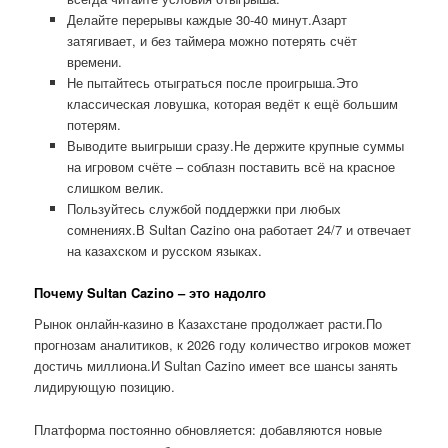
Делайте перерывы каждые 30-40 минут.Азарт
затягивает, и без таймера можно потерять счёт
времени.
Не пытайтесь отыграться после проигрыша.Это
классическая ловушка, которая ведёт к ещё большим
потерям.
Выводите выигрыши сразу.Не держите крупные суммы
на игровом счёте – соблазн поставить всё на красное
слишком велик.
Пользуйтесь службой поддержки при любых
сомнениях.В Sultan Cazino она работает 24/7 и отвечает
на казахском и русском языках.
Почему Sultan Cazino – это надолго
Рынок онлайн-казино в Казахстане продолжает расти.По
прогнозам аналитиков, к 2026 году количество игроков может
достичь миллиона.И Sultan Cazino имеет все шансы занять
лидирующую позицию.
Платформа постоянно обновляется: добавляются новые