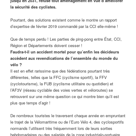
jusqu’en 2031, refuse tout aménagement en vue d’améliorer
la sécurité des cyclistes.
Pourtant, des solutions existent comme le montre un rapport
d’expertise de février 2019 commandé par la CCI elle-même !
Que de temps perdu ! Les parties de ping-pong entre État, CCI,
Région et Départements doivent cesser !
Faudra-t-il un accident mortel pour qu’enfin les décideurs
accèdent aux revendications de l’ensemble du monde du
vélo ?
Il est en effet rarissime que des fédérations pourtant très
différentes, telles que la FFC (cyclisme sportif), la FFV
(cyclotourisme), la FUB (cyclisme utilitaire ou quotidien) et
l’AF3V (réseau cyclable des voies vertes et véloroutes) se
retrouvent sur une même question ce qui montre bien qu’il est
plus que temps d’agir !
De nombreux touristes le traversent chaque année en empruntant
le trajet de la Vélomaritime ou de l’Euro Vélo 4, des cyclosportifs
normands l’utilisent très fréquemment lors de leurs sorties
hebdomadaires ou des salariés de la zone industrialo-portuaire