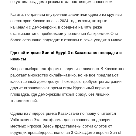
не устоялось, демо-режим стал настоящим спасением.
Кстати, по данным внутренней аналитики одного из крупных
операторов Казахстана за 2024 год, игроки, которые
начинали с демо-версий, в среднем на 40% реже
сталкиваются с проблемами управления банкроллом.Они
более осознанно подходят к ставкам и реже уходят в минус.
Где найти демо Sun of Egypt 3 в Казахстане: площадки и
нюансы
Вопрос выбора платформы – один из ключевых.В Казахстане
работает множество онлайн-казино, но не все предлагают
качественный демо-доступ.Некоторые требуют регистрации,
другие ограничивают время игры.Идеальный вариант –
площадка, где демо-режим открыт сразу, без лишних
телодвижений.
Одним из лидеров рынка Казахстана по праву считается
Volta казино.Эта платформа давно завоевала доверие
местных игроков.Здесь представлены сотни слотов от
ведущих провайдеров, включая 3 Oaks.Демо-версия Sun of