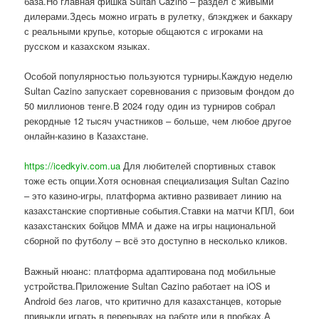
база.Но главная фишка Sultan Cazino – раздел с живыми
дилерами.Здесь можно играть в рулетку, блэкджек и баккару
с реальными крупье, которые общаются с игроками на
русском и казахском языках.
Особой популярностью пользуются турниры.Каждую неделю
Sultan Cazino запускает соревнования с призовым фондом до
50 миллионов тенге.В 2024 году один из турниров собрал
рекордные 12 тысяч участников – больше, чем любое другое
онлайн-казино в Казахстане.
https://icedkyiv.com.ua
Для любителей спортивных ставок
тоже есть опции.Хотя основная специализация Sultan Cazino
– это казино-игры, платформа активно развивает линию на
казахстанские спортивные события.Ставки на матчи КПЛ, бои
казахстанских бойцов ММА и даже на игры национальной
сборной по футболу – всё это доступно в несколько кликов.
Важный нюанс: платформа адаптирована под мобильные
устройства.Приложение Sultan Cazino работает на iOS и
Android без лагов, что критично для казахстанцев, которые
привыкли играть в перерывах на работе или в пробках.А