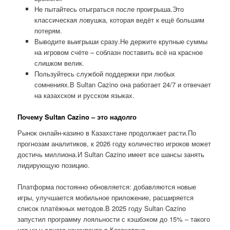
Не пытайтесь отыграться после проигрыша.Это
классическая ловушка, которая ведёт к ещё большим
потерям.
Выводите выигрыши сразу.Не держите крупные суммы
на игровом счёте – соблазн поставить всё на красное
слишком велик.
Пользуйтесь службой поддержки при любых
сомнениях.В Sultan Cazino она работает 24/7 и отвечает
на казахском и русском языках.
Почему Sultan Cazino – это надолго
Рынок онлайн-казино в Казахстане продолжает расти.По
прогнозам аналитиков, к 2026 году количество игроков может
достичь миллиона.И Sultan Cazino имеет все шансы занять
лидирующую позицию.
Платформа постоянно обновляется: добавляются новые
игры, улучшается мобильное приложение, расширяется
список платёжных методов.В 2025 году Sultan Cazino
запустил программу лояльности с кэшбэком до 15% – такого
нет ни у одного конкурента в Казахстане.