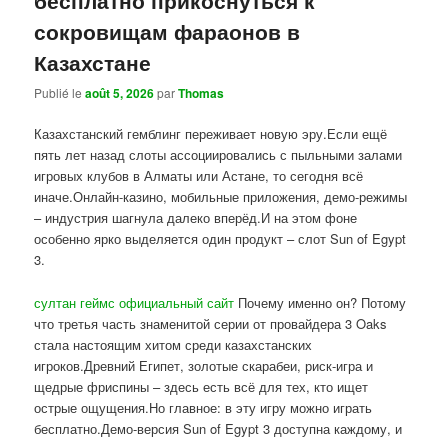
сокровищам фараонов в
Казахстане
Publié le
août 5, 2026
par
Thomas
Казахстанский гемблинг переживает новую эру.Если ещё
пять лет назад слоты ассоциировались с пыльными залами
игровых клубов в Алматы или Астане, то сегодня всё
иначе.Онлайн-казино, мобильные приложения, демо-режимы
– индустрия шагнула далеко вперёд.И на этом фоне
особенно ярко выделяется один продукт – слот Sun of Egypt
3.
султан геймс официальный сайт
Почему именно он? Потому
что третья часть знаменитой серии от провайдера 3 Oaks
стала настоящим хитом среди казахстанских
игроков.Древний Египет, золотые скарабеи, риск-игра и
щедрые фриспины – здесь есть всё для тех, кто ищет
острые ощущения.Но главное: в эту игру можно играть
бесплатно.Демо-версия Sun of Egypt 3 доступна каждому, и