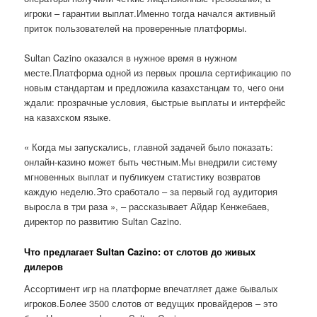
игроки – гарантии выплат.Именно тогда начался активный
приток пользователей на проверенные платформы.
Sultan Cazino оказался в нужное время в нужном
месте.Платформа одной из первых прошла сертификацию по
новым стандартам и предложила казахстанцам то, чего они
ждали: прозрачные условия, быстрые выплаты и интерфейс
на казахском языке.
« Когда мы запускались, главной задачей было показать:
онлайн-казино может быть честным.Мы внедрили систему
мгновенных выплат и публикуем статистику возвратов
каждую неделю.Это сработало – за первый год аудитория
выросла в три раза », – рассказывает Айдар Кенжебаев,
директор по развитию Sultan Cazino.
Что предлагает Sultan Cazino: от слотов до живых
дилеров
Ассортимент игр на платформе впечатляет даже бывалых
игроков.Более 3500 слотов от ведущих провайдеров – это