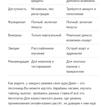
кредиты
депозита возможна
Доступность
Мгновенно, без
Требуется аккаунт и
регистрации
пополнение
Функционал
Полный, включая
Полный, включая
бонусы
бонусы
Выигрыш
Только виртуальный
Реальные деньги,
возможен кэшаут
Эмоции
Расслабленное
Острый азарт и
изучение
адреналин
Рекомендация
Для новичков и
Для опытных
тестирования
игроков с
банкроллом
Как видите, у каждого режима своя аура.Демо – это
песочница.Вы можете крутить барабаны часами, изучать
таблицу выплат, пробовать разные ставки.И всё это
бесплатно.Для казахстанского рынка, где уровень
проникновения онлайн-казино растёт, но доверие к ним ещё