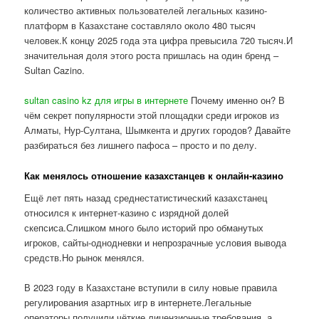
количество активных пользователей легальных казино-
платформ в Казахстане составляло около 480 тысяч
человек.К концу 2025 года эта цифра превысила 720 тысяч.И
значительная доля этого роста пришлась на один бренд –
Sultan Cazino.
sultan casino kz для игры в интернете
Почему именно он? В
чём секрет популярности этой площадки среди игроков из
Алматы, Нур-Султана, Шымкента и других городов? Давайте
разбираться без лишнего пафоса – просто и по делу.
Как менялось отношение казахстанцев к онлайн-казино
Ещё лет пять назад среднестатистический казахстанец
относился к интернет-казино с изрядной долей
скепсиса.Слишком много было историй про обманутых
игроков, сайты-однодневки и непрозрачные условия вывода
средств.Но рынок менялся.
В 2023 году в Казахстане вступили в силу новые правила
регулирования азартных игр в интернете.Легальные
операторы получили чёткие лицензионные требования, а