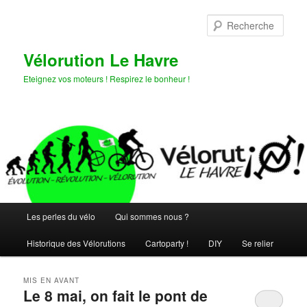
Aller
Aller
au
au
Rech
contenu
contenu
principal
secondaire
Vélorution Le Havre
Eteignez vos moteurs ! Respirez le bonheur !
Menu
Les perles du vélo
Qui sommes nous ?
principal
Historique des Vélorutions
Cartoparty !
DIY
Se relier
MIS EN AVANT
Le 8 mai, on fait le pont de