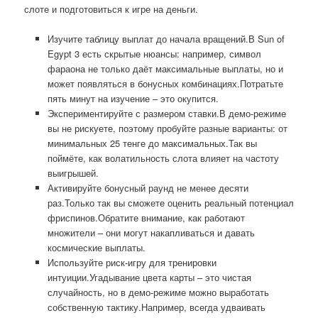
слоте и подготовиться к игре на деньги.
Изучите таблицу выплат до начала вращений.В Sun of
Egypt 3 есть скрытые нюансы: например, символ
фараона не только даёт максимальные выплаты, но и
может появляться в бонусных комбинациях.Потратьте
пять минут на изучение – это окупится.
Экспериментируйте с размером ставки.В демо-режиме
вы не рискуете, поэтому пробуйте разные варианты: от
минимальных 25 тенге до максимальных.Так вы
поймёте, как волатильность слота влияет на частоту
выигрышей.
Активируйте бонусный раунд не менее десяти
раз.Только так вы сможете оценить реальный потенциал
фриспинов.Обратите внимание, как работают
множители – они могут накапливаться и давать
космические выплаты.
Используйте риск-игру для тренировки
интуиции.Угадывание цвета карты – это чистая
случайность, но в демо-режиме можно выработать
собственную тактику.Например, всегда удваивать