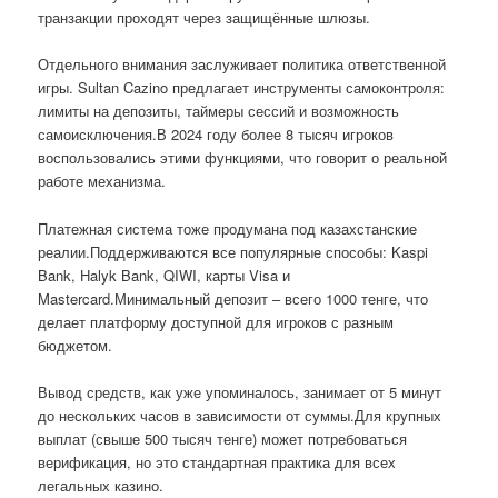
транзакции проходят через защищённые шлюзы.
Отдельного внимания заслуживает политика ответственной
игры. Sultan Cazino предлагает инструменты самоконтроля:
лимиты на депозиты, таймеры сессий и возможность
самоисключения.В 2024 году более 8 тысяч игроков
воспользовались этими функциями, что говорит о реальной
работе механизма.
Платежная система тоже продумана под казахстанские
реалии.Поддерживаются все популярные способы: Kaspi
Bank, Halyk Bank, QIWI, карты Visa и
Mastercard.Минимальный депозит – всего 1000 тенге, что
делает платформу доступной для игроков с разным
бюджетом.
Вывод средств, как уже упоминалось, занимает от 5 минут
до нескольких часов в зависимости от суммы.Для крупных
выплат (свыше 500 тысяч тенге) может потребоваться
верификация, но это стандартная практика для всех
легальных казино.