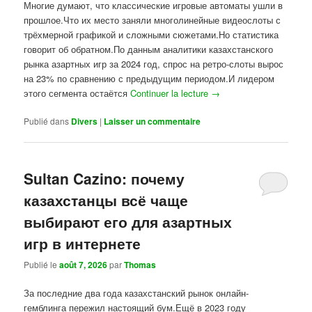
Многие думают, что классические игровые автоматы ушли в
прошлое.Что их место заняли многолинейные видеослоты с
трёхмерной графикой и сложными сюжетами.Но статистика
говорит об обратном.По данным аналитики казахстанского
рынка азартных игр за 2024 год, спрос на ретро-слоты вырос
на 23% по сравнению с предыдущим периодом.И лидером
этого сегмента остаётся
Continuer la lecture
→
Publié dans
Divers
|
Laisser un commentaire
Sultan Cazino: почему
казахстанцы всё чаще
выбирают его для азартных
игр в интернете
Publié le
août 7, 2026
par
Thomas
За последние два года казахстанский рынок онлайн-
гемблинга пережил настоящий бум.Ещё в 2023 году