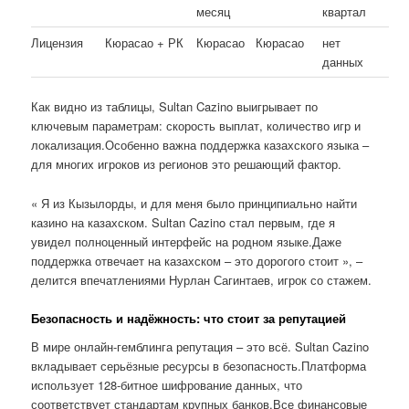
месяц
квартал
Лицензия
Кюрасао + РК
Кюрасао
Кюрасао
нет
данных
Как видно из таблицы, Sultan Cazino выигрывает по
ключевым параметрам: скорость выплат, количество игр и
локализация.Особенно важна поддержка казахского языка –
для многих игроков из регионов это решающий фактор.
« Я из Кызылорды, и для меня было принципиально найти
казино на казахском. Sultan Cazino стал первым, где я
увидел полноценный интерфейс на родном языке.Даже
поддержка отвечает на казахском – это дорогого стоит », –
делится впечатлениями Нурлан Сагинтаев, игрок со стажем.
Безопасность и надёжность: что стоит за репутацией
В мире онлайн-гемблинга репутация – это всё. Sultan Cazino
вкладывает серьёзные ресурсы в безопасность.Платформа
использует 128-битное шифрование данных, что
соответствует стандартам крупных банков.Все финансовые