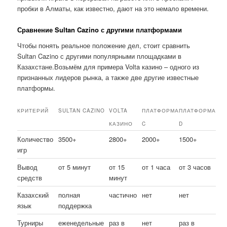
пробки в Алматы, как известно, дают на это немало времени.
Сравнение Sultan Cazino с другими платформами
Чтобы понять реальное положение дел, стоит сравнить
Sultan Cazino с другими популярными площадками в
Казахстане.Возьмём для примера Volta казино – одного из
признанных лидеров рынка, а также две другие известные
платформы.
КРИТЕРИЙ
SULTAN CAZINO
VOLTA
ПЛАТФОРМА
ПЛАТФОРМА
КАЗИНО
C
D
Количество
3500+
2800+
2000+
1500+
игр
Вывод
от 5 минут
от 15
от 1 часа
от 3 часов
средств
минут
Казахский
полная
частично
нет
нет
язык
поддержка
Турниры
еженедельные
раз в
нет
раз в