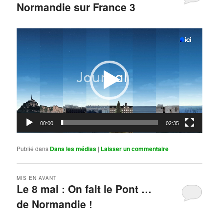
Normandie sur France 3
Publié le
mai 11, 2026
par
Steph
Lecteur
vidéo
00:00
02:35
Publié dans
Dans les médias
|
Laisser un commentaire
MIS EN AVANT
Le 8 mai : On fait le Pont …
de Normandie !