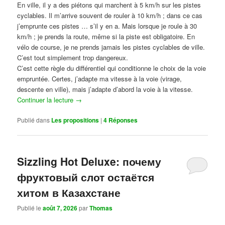
En ville, il y a des piétons qui marchent à 5 km/h sur les pistes
cyclables. Il m’arrive souvent de rouler à 10 km/h ; dans ce cas
j’emprunte ces pistes … s’il y en a. Mais lorsque je roule à 30
km/h ; je prends la route, même si la piste est obligatoire. En
vélo de course, je ne prends jamais les pistes cyclables de ville.
C’est tout simplement trop dangereux.
C’est cette règle du différentiel qui conditionne le choix de la voie
empruntée. Certes, j’adapte ma vitesse à la voie (virage,
descente en ville), mais j’adapte d’abord la voie à la vitesse.
Continuer la lecture
→
Publié dans
Les propositions
|
4
Réponses
Sizzling Hot Deluxe: почему
фруктовый слот остаётся
хитом в Казахстане
Publié le
août 7, 2026
par
Thomas