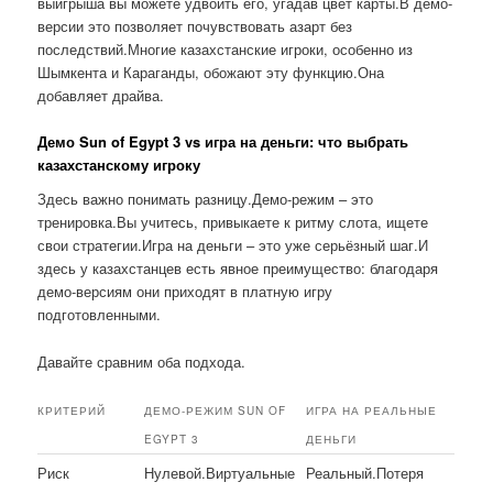
выигрыша вы можете удвоить его, угадав цвет карты.В демо-
версии это позволяет почувствовать азарт без
последствий.Многие казахстанские игроки, особенно из
Шымкента и Караганды, обожают эту функцию.Она
добавляет драйва.
Демо Sun of Egypt 3 vs игра на деньги: что выбрать
казахстанскому игроку
Здесь важно понимать разницу.Демо-режим – это
тренировка.Вы учитесь, привыкаете к ритму слота, ищете
свои стратегии.Игра на деньги – это уже серьёзный шаг.И
здесь у казахстанцев есть явное преимущество: благодаря
демо-версиям они приходят в платную игру
подготовленными.
Давайте сравним оба подхода.
КРИТЕРИЙ
ДЕМО-РЕЖИМ SUN OF
ИГРА НА РЕАЛЬНЫЕ
EGYPT 3
ДЕНЬГИ
Риск
Нулевой.Виртуальные
Реальный.Потеря