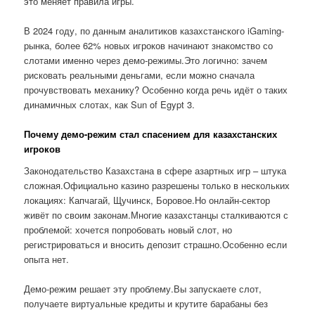
это меняет правила игры.
В 2024 году, по данным аналитиков казахстанского iGaming-
рынка, более 62% новых игроков начинают знакомство со
слотами именно через демо-режимы.Это логично: зачем
рисковать реальными деньгами, если можно сначала
прочувствовать механику? Особенно когда речь идёт о таких
динамичных слотах, как Sun of Egypt 3.
Почему демо-режим стал спасением для казахстанских
игроков
Законодательство Казахстана в сфере азартных игр – штука
сложная.Официально казино разрешены только в нескольких
локациях: Капчагай, Щучинск, Боровое.Но онлайн-сектор
живёт по своим законам.Многие казахстанцы сталкиваются с
проблемой: хочется попробовать новый слот, но
регистрироваться и вносить депозит страшно.Особенно если
опыта нет.
Демо-режим решает эту проблему.Вы запускаете слот,
получаете виртуальные кредиты и крутите барабаны без