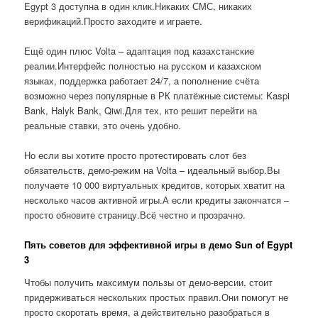
Egypt 3 доступна в один клик.Никаких СМС, никаких
верификаций.Просто заходите и играете.
Ещё один плюс Volta – адаптация под казахстанские
реалии.Интерфейс полностью на русском и казахском
языках, поддержка работает 24/7, а пополнение счёта
возможно через популярные в РК платёжные системы: Kaspi
Bank, Halyk Bank, Qiwi.Для тех, кто решит перейти на
реальные ставки, это очень удобно.
Но если вы хотите просто протестировать слот без
обязательств, демо-режим на Volta – идеальный выбор.Вы
получаете 10 000 виртуальных кредитов, которых хватит на
несколько часов активной игры.А если кредиты закончатся –
просто обновите страницу.Всё честно и прозрачно.
Пять советов для эффективной игры в демо Sun of Egypt
3
Чтобы получить максимум пользы от демо-версии, стоит
придерживаться нескольких простых правил.Они помогут не
просто скоротать время, а действительно разобраться в