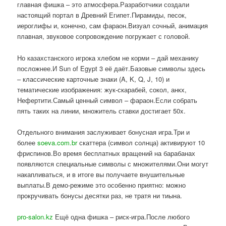
главная фишка – это атмосфера.Разработчики создали
настоящий портал в Древний Египет.Пирамиды, песок,
иероглифы и, конечно, сам фараон.Визуал сочный, анимация
плавная, звуковое сопровождение погружает с головой.
Но казахстанского игрока хлебом не корми – дай механику
посложнее.И Sun of Egypt 3 её даёт.Базовые символы здесь
– классические карточные знаки (A, K, Q, J, 10) и
тематические изображения: жук-скарабей, сокол, анкх,
Нефертити.Самый ценный символ – фараон.Если собрать
пять таких на линии, множитель ставки достигает 50x.
Отдельного внимания заслуживает бонусная игра.Три и
более
soeva.com.br
скаттера (символ солнца) активируют 10
фриспинов.Во время бесплатных вращений на барабанах
появляются специальные символы с множителями.Они могут
накапливаться, и в итоге вы получаете внушительные
выплаты.В демо-режиме это особенно приятно: можно
прокручивать бонусы десятки раз, не тратя ни тиына.
pro-salon.kz
Ещё одна фишка – риск-игра.После любого