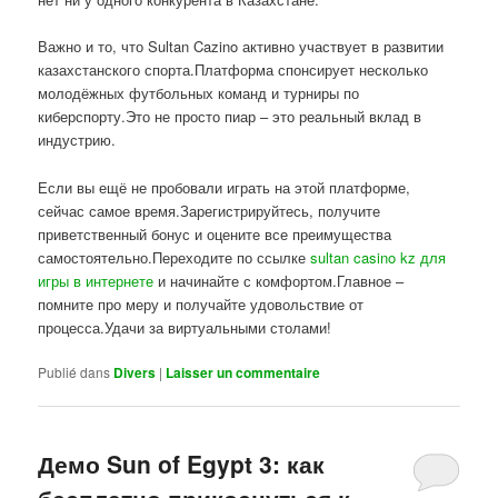
Важно и то, что Sultan Cazino активно участвует в развитии
казахстанского спорта.Платформа спонсирует несколько
молодёжных футбольных команд и турниры по
киберспорту.Это не просто пиар – это реальный вклад в
индустрию.
Если вы ещё не пробовали играть на этой платформе,
сейчас самое время.Зарегистрируйтесь, получите
приветственный бонус и оцените все преимущества
самостоятельно.Переходите по ссылке
sultan casino kz для
игры в интернете
и начинайте с комфортом.Главное –
помните про меру и получайте удовольствие от
процесса.Удачи за виртуальными столами!
Publié dans
Divers
|
Laisser un commentaire
Демо Sun of Egypt 3: как
бесплатно прикоснуться к