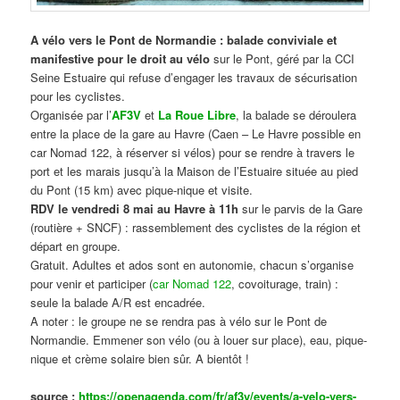
A vélo vers le Pont de Normandie : balade conviviale et
manifestive
pour le droit au vélo
sur le Pont, géré par la CCI
Seine Estuaire qui refuse d’engager les travaux de sécurisation
pour les cyclistes.
Organisée par l’
AF3V
et
La Roue Libre
, la balade se déroulera
entre la place de la gare au Havre (Caen – Le Havre possible en
car Nomad 122, à réserver si vélos) pour se rendre à travers le
port et les marais jusqu’à la Maison de l’Estuaire située au pied
du Pont (15 km) avec pique-nique et visite.
RDV le vendredi 8 mai au Havre à 11h
sur le parvis de la Gare
(routière + SNCF) : rassemblement des cyclistes de la région et
départ en groupe.
Gratuit. Adultes et ados sont en autonomie, chacun s’organise
pour venir et participer (
car Nomad 122
, covoiturage, train) :
seule la balade A/R est encadrée.
A noter : le groupe ne se rendra pas à vélo sur le Pont de
Normandie. Emmener son vélo (ou à louer sur place), eau, pique-
nique et crème solaire bien sûr. A bientôt !
source :
https://openagenda.com/fr/af3v/events/a-velo-vers-