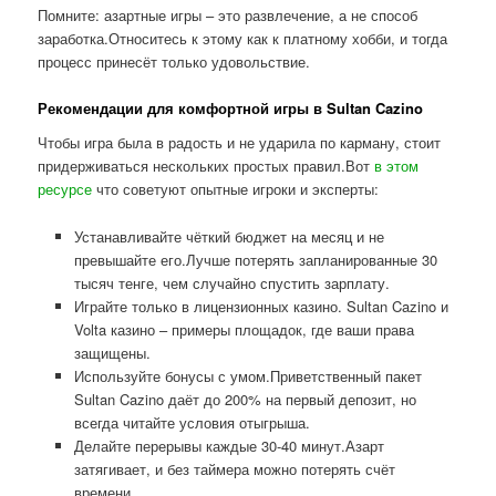
Помните: азартные игры – это развлечение, а не способ
заработка.Относитесь к этому как к платному хобби, и тогда
процесс принесёт только удовольствие.
Рекомендации для комфортной игры в Sultan Cazino
Чтобы игра была в радость и не ударила по карману, стоит
придерживаться нескольких простых правил.Вот
в этом
ресурсе
что советуют опытные игроки и эксперты:
Устанавливайте чёткий бюджет на месяц и не
превышайте его.Лучше потерять запланированные 30
тысяч тенге, чем случайно спустить зарплату.
Играйте только в лицензионных казино. Sultan Cazino и
Volta казино – примеры площадок, где ваши права
защищены.
Используйте бонусы с умом.Приветственный пакет
Sultan Cazino даёт до 200% на первый депозит, но
всегда читайте условия отыгрыша.
Делайте перерывы каждые 30-40 минут.Азарт
затягивает, и без таймера можно потерять счёт
времени.