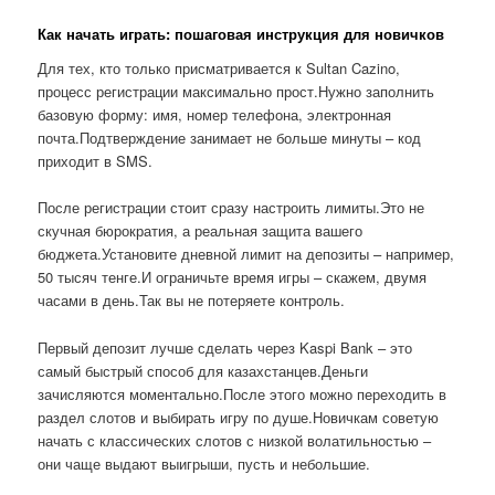
Как начать играть: пошаговая инструкция для новичков
Для тех, кто только присматривается к Sultan Cazino,
процесс регистрации максимально прост.Нужно заполнить
базовую форму: имя, номер телефона, электронная
почта.Подтверждение занимает не больше минуты – код
приходит в SMS.
После регистрации стоит сразу настроить лимиты.Это не
скучная бюрократия, а реальная защита вашего
бюджета.Установите дневной лимит на депозиты – например,
50 тысяч тенге.И ограничьте время игры – скажем, двумя
часами в день.Так вы не потеряете контроль.
Первый депозит лучше сделать через Kaspi Bank – это
самый быстрый способ для казахстанцев.Деньги
зачисляются моментально.После этого можно переходить в
раздел слотов и выбирать игру по душе.Новичкам советую
начать с классических слотов с низкой волатильностью –
они чаще выдают выигрыши, пусть и небольшие.