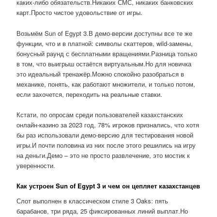
каких-либо обязательств.Никаких СМС, никаких банковских
карт.Просто чистое удовольствие от игры.
Возьмём Sun of Egypt 3.В демо-версии доступны все те же
функции, что и в платной: символы скаттеров, wild-замены,
бонусный раунд с бесплатными вращениями.Разница только
в том, что выигрыш остаётся виртуальным.Но для новичка
это идеальный тренажёр.Можно спокойно разобраться в
механике, понять, как работают множители, и только потом,
если захочется, переходить на реальные ставки.
Кстати, по опросам среди пользователей казахстанских
онлайн-казино за 2023 год, 78% игроков признались, что хотя
бы раз использовали демо-версию для тестирования новой
игры.И почти половина из них после этого решились на игру
на деньги.Демо – это не просто развлечение, это мостик к
уверенности.
Как устроен Sun of Egypt 3 и чем он цепляет казахстанцев
Слот выполнен в классическом стиле 3 Oaks: пять
барабанов, три ряда, 25 фиксированных линий выплат.Но