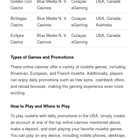
Golden Lion
Blue Media N. V.
Curaçao
USA, Canada
Casino
Casinos
eGaming
BoVegas
Blue Media N. V.
Curaçao
USA, Canada,
Casino
Casinos
eGaming
Australia
Eclipse
Blue Media N. V.
Curaçao
USA, Canada
Casino
Casinos
eGaming
Types of Games and Promotions
These online casinos offer a variety of roulette games, including
American, European, and French roulette. Additionally, players
can enjoy daily promotions such as free spins, cashback offers,
and reload bonuses, making the gaming experience even more
exciting.
How to Play and Where to Play
To play roulette with daily promotions in the USA, simply create
an account at one of the top online casinos mentioned above,
make a deposit, and start playing your favorite roulette games.
You can play on any device, including mobile phones, desktops,