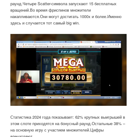
раунд.Четыре Scatter-символа запускают 15 бесплатных
вращений.Во время фриспинов множители
накапливаются.Они могут достигать 1000x и более.Именно
здесь и случается тот самый big win.
Статистика 2024 года показывает: 62% крупных выигрышей в
этом слоте приходятся на бонусный раунд.Остальные 38% –
на основную игру с участием множителей.Цифры
впечатляют.