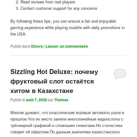
Read reviews from real players
Contact customer support for any concerns
By following these tips, you can ensure a fair and enjoyable
gaming experience while playing roulette with daily promotions in
the USA.
Publié dans
Divers
|
Laisser un commentaire
Sizzling Hot Deluxe: почему
фруктовый слот остаётся
хитом в Казахстане
Publié le
août 7, 2026
par
Thomas
Многие думают, что классические игровые автоматы ушли в
прошлое.Что их место заняли многолинейные видеослоты с
трёхмерной графикой и сложными сюжетами.Но статистика
говорит об обратном.По данным аналитики казахстанского