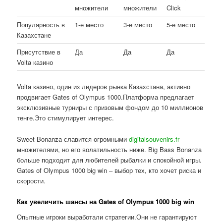
множители
множители
Click
Популярность в
1-е место
3-е место
5-е место
Казахстане
Присутствие в
Да
Да
Да
Volta казино
Volta казино, один из лидеров рынка Казахстана, активно
продвигает Gates of Olympus 1000.Платформа предлагает
эксклюзивные турниры с призовым фондом до 10 миллионов
тенге.Это стимулирует интерес.
Sweet Bonanza славится огромными
digitalsouvenirs.fr
множителями, но его волатильность ниже. Big Bass Bonanza
больше подходит для любителей рыбалки и спокойной игры.
Gates of Olympus 1000 big win – выбор тех, кто хочет риска и
скорости.
Как увеличить шансы на Gates of Olympus 1000 big win
Опытные игроки выработали стратегии.Они не гарантируют