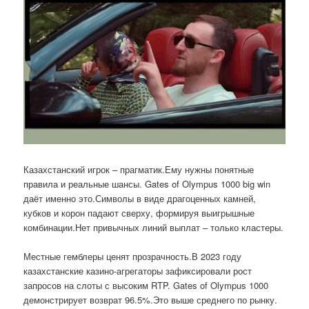
Казахстанский игрок – прагматик.Ему нужны понятные
правила и реальные шансы. Gates of Olympus 1000 big win
даёт именно это.Символы в виде драгоценных камней,
кубков и корон падают сверху, формируя выигрышные
комбинации.Нет привычных линий выплат – только кластеры.
Местные гемблеры ценят прозрачность.В 2023 году
казахстанские казино-агрегаторы зафиксировали рост
запросов на слоты с высоким RTP. Gates of Olympus 1000
демонстрирует возврат 96.5%.Это выше среднего по рынку.