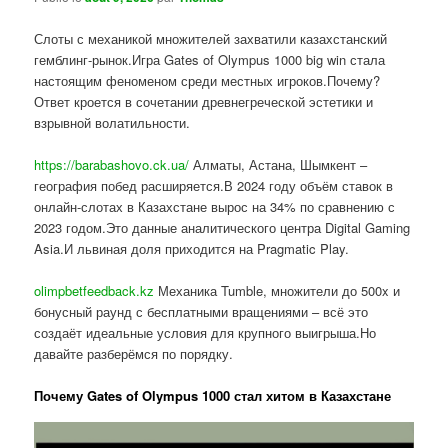
Слоты с механикой множителей захватили казахстанский
гемблинг-рынок.Игра Gates of Olympus 1000 big win стала
настоящим феноменом среди местных игроков.Почему?
Ответ кроется в сочетании древнегреческой эстетики и
взрывной волатильности.
https://barabashovo.ck.ua/
Алматы, Астана, Шымкент –
география побед расширяется.В 2024 году объём ставок в
онлайн-слотах в Казахстане вырос на 34% по сравнению с
2023 годом.Это данные аналитического центра Digital Gaming
Asia.И львиная доля приходится на Pragmatic Play.
olimpbetfeedback.kz
Механика Tumble, множители до 500x и
бонусный раунд с бесплатными вращениями – всё это
создаёт идеальные условия для крупного выигрыша.Но
давайте разберёмся по порядку.
Почему Gates of Olympus 1000 стал хитом в Казахстане