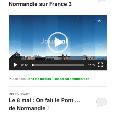
Normandie sur France 3
Publié le
mai 11, 2026
par
Steph
Lecteur
vidéo
00:00
02:35
Publié dans
Dans les médias
|
Laisser un commentaire
MIS EN AVANT
Le 8 mai : On fait le Pont …
de Normandie !