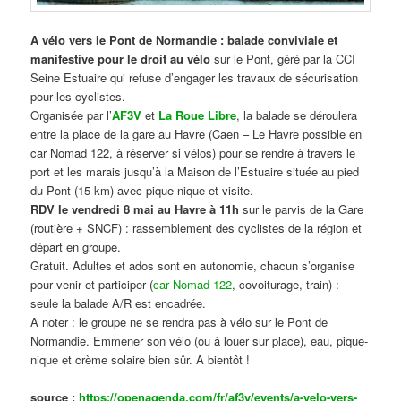
A vélo vers le Pont de Normandie : balade conviviale et
manifestive
pour le droit au vélo
sur le Pont, géré par la CCI
Seine Estuaire qui refuse d’engager les travaux de sécurisation
pour les cyclistes.
Organisée par l’
AF3V
et
La Roue Libre
, la balade se déroulera
entre la place de la gare au Havre (Caen – Le Havre possible en
car Nomad 122, à réserver si vélos) pour se rendre à travers le
port et les marais jusqu’à la Maison de l’Estuaire située au pied
du Pont (15 km) avec pique-nique et visite.
RDV le vendredi 8 mai au Havre à 11h
sur le parvis de la Gare
(routière + SNCF) : rassemblement des cyclistes de la région et
départ en groupe.
Gratuit. Adultes et ados sont en autonomie, chacun s’organise
pour venir et participer (
car Nomad 122
, covoiturage, train) :
seule la balade A/R est encadrée.
A noter : le groupe ne se rendra pas à vélo sur le Pont de
Normandie. Emmener son vélo (ou à louer sur place), eau, pique-
nique et crème solaire bien sûr. A bientôt !
source :
https://openagenda.com/fr/af3v/events/a-velo-vers-