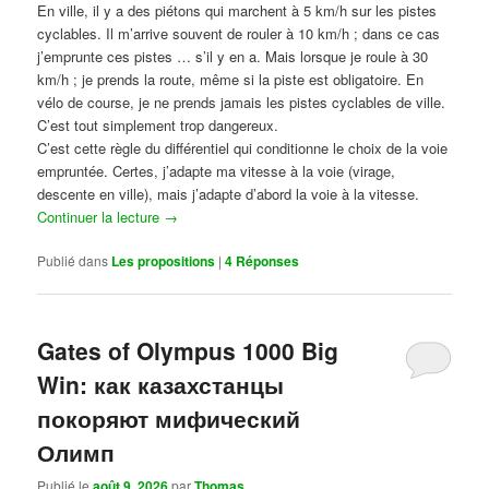
En ville, il y a des piétons qui marchent à 5 km/h sur les pistes
cyclables. Il m’arrive souvent de rouler à 10 km/h ; dans ce cas
j’emprunte ces pistes … s’il y en a. Mais lorsque je roule à 30
km/h ; je prends la route, même si la piste est obligatoire. En
vélo de course, je ne prends jamais les pistes cyclables de ville.
C’est tout simplement trop dangereux.
C’est cette règle du différentiel qui conditionne le choix de la voie
empruntée. Certes, j’adapte ma vitesse à la voie (virage,
descente en ville), mais j’adapte d’abord la voie à la vitesse.
Continuer la lecture
→
Publié dans
Les propositions
|
4
Réponses
Gates of Olympus 1000 Big
Win: как казахстанцы
покоряют мифический
Олимп
Publié le
août 9, 2026
par
Thomas