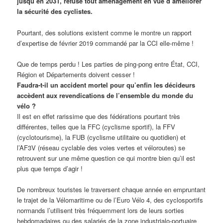
jusqu’en 2031, refuse tout aménagement en vue d’améliorer
la sécurité des cyclistes.
Pourtant, des solutions existent comme le montre un rapport
d’expertise de février 2019 commandé par la CCI elle-même !
Que de temps perdu ! Les parties de ping-pong entre État, CCI,
Région et Départements doivent cesser !
Faudra-t-il un accident mortel pour qu’enfin les décideurs
accèdent aux revendications de l’ensemble du monde du
vélo ?
Il est en effet rarissime que des fédérations pourtant très
différentes, telles que la FFC (cyclisme sportif), la FFV
(cyclotourisme), la FUB (cyclisme utilitaire ou quotidien) et
l’AF3V (réseau cyclable des voies vertes et véloroutes) se
retrouvent sur une même question ce qui montre bien qu’il est
plus que temps d’agir !
De nombreux touristes le traversent chaque année en empruntant
le trajet de la Vélomaritime ou de l’Euro Vélo 4, des cyclosportifs
normands l’utilisent très fréquemment lors de leurs sorties
hebdomadaires ou des salariés de la zone industrialo-portuaire