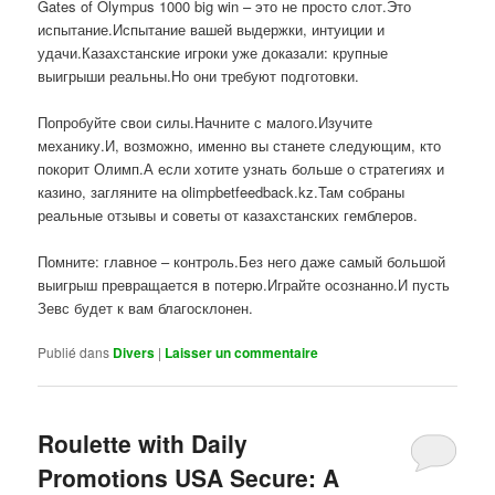
Gates of Olympus 1000 big win – это не просто слот.Это
испытание.Испытание вашей выдержки, интуиции и
удачи.Казахстанские игроки уже доказали: крупные
выигрыши реальны.Но они требуют подготовки.
Попробуйте свои силы.Начните с малого.Изучите
механику.И, возможно, именно вы станете следующим, кто
покорит Олимп.А если хотите узнать больше о стратегиях и
казино, загляните на olimpbetfeedback.kz.Там собраны
реальные отзывы и советы от казахстанских гемблеров.
Помните: главное – контроль.Без него даже самый большой
выигрыш превращается в потерю.Играйте осознанно.И пусть
Зевс будет к вам благосклонен.
Publié dans
Divers
|
Laisser un commentaire
Roulette with Daily
Promotions USA Secure: A