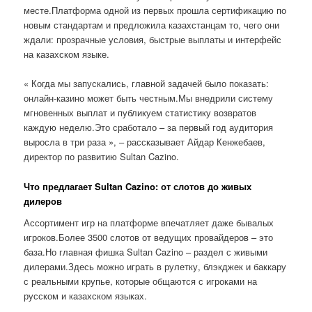
месте.Платформа одной из первых прошла сертификацию по
новым стандартам и предложила казахстанцам то, чего они
ждали: прозрачные условия, быстрые выплаты и интерфейс
на казахском языке.
« Когда мы запускались, главной задачей было показать:
онлайн-казино может быть честным.Мы внедрили систему
мгновенных выплат и публикуем статистику возвратов
каждую неделю.Это сработало – за первый год аудитория
выросла в три раза », – рассказывает Айдар Кенжебаев,
директор по развитию Sultan Cazino.
Что предлагает Sultan Cazino: от слотов до живых
дилеров
Ассортимент игр на платформе впечатляет даже бывалых
игроков.Более 3500 слотов от ведущих провайдеров – это
база.Но главная фишка Sultan Cazino – раздел с живыми
дилерами.Здесь можно играть в рулетку, блэкджек и баккару
с реальными крупье, которые общаются с игроками на
русском и казахском языках.