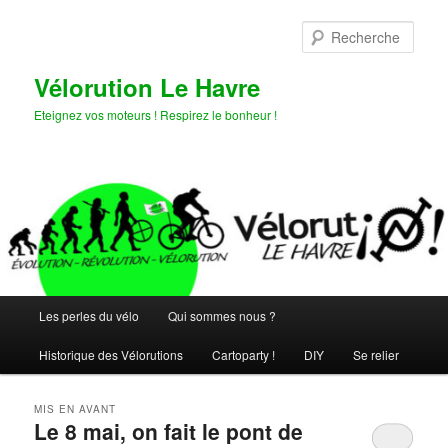
Aller
Aller
au
au
Rech
contenu
contenu
principal
secondaire
Vélorution Le Havre
Eteignez vos moteurs ! Respirez le bonheur !
Menu
Les perles du vélo
Qui sommes nous ?
principal
Historique des Vélorutions
Cartoparty !
DIY
Se relier
MIS EN AVANT
Le 8 mai, on fait le pont de