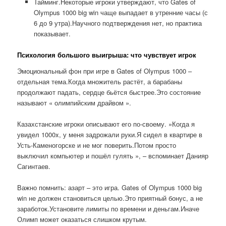
Тайминг.Некоторые игроки утверждают, что Gates of
Olympus 1000 big win чаще выпадает в утренние часы (с
6 до 9 утра).Научного подтверждения нет, но практика
показывает.
Психология большого выигрыша: что чувствует игрок
Эмоциональный фон при игре в Gates of Olympus 1000 –
отдельная тема.Когда множитель растёт, а барабаны
продолжают падать, сердце бьётся быстрее.Это состояние
называют « олимпийским драйвом ».
Казахстанские игроки описывают его по-своему. »Когда я
увидел 1000x, у меня задрожали руки.Я сидел в квартире в
Усть-Каменогорске и не мог поверить.Потом просто
выключил компьютер и пошёл гулять », – вспоминает Данияр
Сагинтаев.
Важно помнить: азарт – это игра. Gates of Olympus 1000 big
win не должен становиться целью.Это приятный бонус, а не
заработок.Установите лимиты по времени и деньгам.Иначе
Олимп может оказаться слишком крутым.