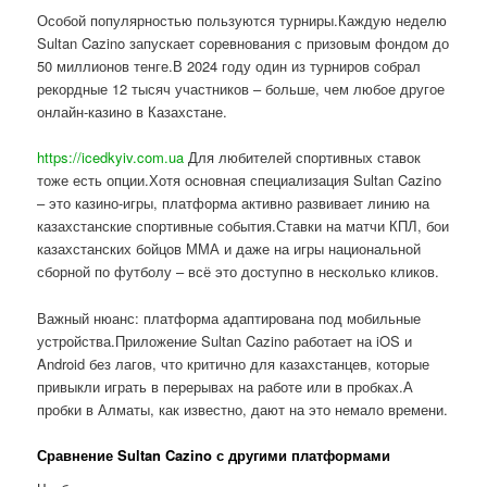
Особой популярностью пользуются турниры.Каждую неделю
Sultan Cazino запускает соревнования с призовым фондом до
50 миллионов тенге.В 2024 году один из турниров собрал
рекордные 12 тысяч участников – больше, чем любое другое
онлайн-казино в Казахстане.
https://icedkyiv.com.ua
Для любителей спортивных ставок
тоже есть опции.Хотя основная специализация Sultan Cazino
– это казино-игры, платформа активно развивает линию на
казахстанские спортивные события.Ставки на матчи КПЛ, бои
казахстанских бойцов ММА и даже на игры национальной
сборной по футболу – всё это доступно в несколько кликов.
Важный нюанс: платформа адаптирована под мобильные
устройства.Приложение Sultan Cazino работает на iOS и
Android без лагов, что критично для казахстанцев, которые
привыкли играть в перерывах на работе или в пробках.А
пробки в Алматы, как известно, дают на это немало времени.
Сравнение Sultan Cazino с другими платформами