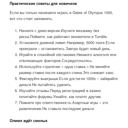
Практические советы для новичков
Если вы только начинаете играть в Gates of Olympus 1000,
вот что стоит запомнить.
Начните с демо-версии.Изучите механику без
риска.Поймите, как работают множители и Tumble.
Установите дневной лимит.Например, 5000 тенге.Если
проиграли – остановитесь.Завтра будет новый день.
Играйте в спокойной обстановке.Никакого алкоголя или
отвлекающих факторов.Сосредоточьтесь.
Используйте стратегию « одна ставка ».Не меняйте
размер ставки после каждого спина.Это снижает хаос.
Фиксируйте выигрыши.Если достигли 1000x – забирайте
деньги.Не пытайтесь удвоить.
Изучайте отзывы.Перед регистрацией в казино
почитайте форумы.Узнайте, как платят другим.
Помните про ответственность.Азартные игры – это
развлечение.Не ставьте последние деньги.
Олимп ждёт смелых