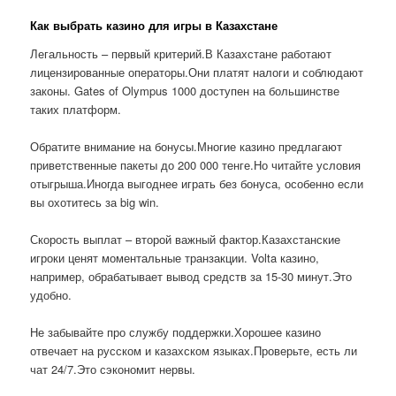
Как выбрать казино для игры в Казахстане
Легальность – первый критерий.В Казахстане работают
лицензированные операторы.Они платят налоги и соблюдают
законы. Gates of Olympus 1000 доступен на большинстве
таких платформ.
Обратите внимание на бонусы.Многие казино предлагают
приветственные пакеты до 200 000 тенге.Но читайте условия
отыгрыша.Иногда выгоднее играть без бонуса, особенно если
вы охотитесь за big win.
Скорость выплат – второй важный фактор.Казахстанские
игроки ценят моментальные транзакции. Volta казино,
например, обрабатывает вывод средств за 15-30 минут.Это
удобно.
Не забывайте про службу поддержки.Хорошее казино
отвечает на русском и казахском языках.Проверьте, есть ли
чат 24/7.Это сэкономит нервы.