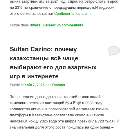
рынка азартных игр за 2024 год, спрос на ретро-слоты вырос
на 23% по сравнению с предыдущим периодом.И лидером
этого сегмента остаётся
Continuer la lecture
→
Publié dans
Divers
|
Laisser un commentaire
Sultan Cazino: почему
казахстанцы всё чаще
выбирают его для азартных
игр в интернете
Publié le
août 7, 2026
par
Thomas
За последние два года казахстанский рынок онлайн-
гемблинга пережил настоящий бум.Ещё в 2023 году
количество активных пользователей легальных казино-
платформ в Казахстане составляло около 480 тысяч
человек.К концу 2025 года эта цифра превысила 720 тысяч.И
значительная доля этого роста пришлась на один бренд –