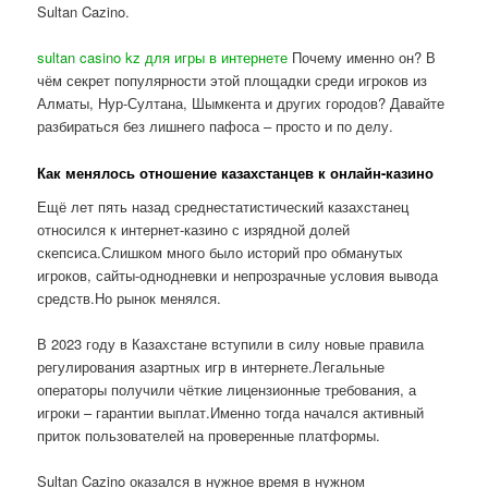
Sultan Cazino.
sultan casino kz для игры в интернете
Почему именно он? В
чём секрет популярности этой площадки среди игроков из
Алматы, Нур-Султана, Шымкента и других городов? Давайте
разбираться без лишнего пафоса – просто и по делу.
Как менялось отношение казахстанцев к онлайн-казино
Ещё лет пять назад среднестатистический казахстанец
относился к интернет-казино с изрядной долей
скепсиса.Слишком много было историй про обманутых
игроков, сайты-однодневки и непрозрачные условия вывода
средств.Но рынок менялся.
В 2023 году в Казахстане вступили в силу новые правила
регулирования азартных игр в интернете.Легальные
операторы получили чёткие лицензионные требования, а
игроки – гарантии выплат.Именно тогда начался активный
приток пользователей на проверенные платформы.
Sultan Cazino оказался в нужное время в нужном