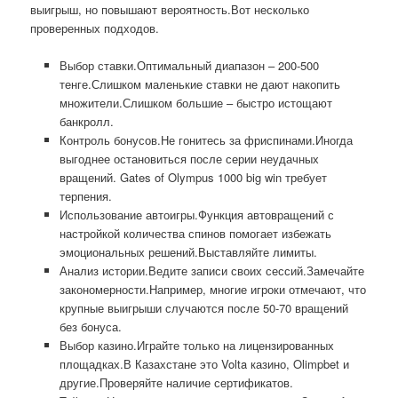
выигрыш, но повышают вероятность.Вот несколько
проверенных подходов.
Выбор ставки.Оптимальный диапазон – 200-500
тенге.Слишком маленькие ставки не дают накопить
множители.Слишком большие – быстро истощают
банкролл.
Контроль бонусов.Не гонитесь за фриспинами.Иногда
выгоднее остановиться после серии неудачных
вращений. Gates of Olympus 1000 big win требует
терпения.
Использование автоигры.Функция автовращений с
настройкой количества спинов помогает избежать
эмоциональных решений.Выставляйте лимиты.
Анализ истории.Ведите записи своих сессий.Замечайте
закономерности.Например, многие игроки отмечают, что
крупные выигрыши случаются после 50-70 вращений
без бонуса.
Выбор казино.Играйте только на лицензированных
площадках.В Казахстане это Volta казино, Olimpbet и
другие.Проверяйте наличие сертификатов.