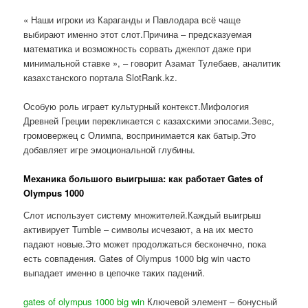
« Наши игроки из Караганды и Павлодара всё чаще
выбирают именно этот слот.Причина – предсказуемая
математика и возможность сорвать джекпот даже при
минимальной ставке », – говорит Азамат Тулебаев, аналитик
казахстанского портала SlotRank.kz.
Особую роль играет культурный контекст.Мифология
Древней Греции перекликается с казахскими эпосами.Зевс,
громовержец с Олимпа, воспринимается как батыр.Это
добавляет игре эмоциональной глубины.
Механика большого выигрыша: как работает Gates of
Olympus 1000
Слот использует систему множителей.Каждый выигрыш
активирует Tumble – символы исчезают, а на их место
падают новые.Это может продолжаться бесконечно, пока
есть совпадения. Gates of Olympus 1000 big win часто
выпадает именно в цепочке таких падений.
gates of olympus 1000 big win
Ключевой элемент – бонусный