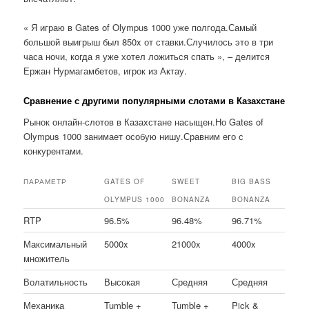
« Я играю в Gates of Olympus 1000 уже полгода.Самый
большой выигрыш был 850x от ставки.Случилось это в три
часа ночи, когда я уже хотел ложиться спать », – делится
Ержан Нурмагамбетов, игрок из Актау.
Сравнение с другими популярными слотами в Казахстане
Рынок онлайн-слотов в Казахстане насыщен.Но Gates of
Olympus 1000 занимает особую нишу.Сравним его с
конкурентами.
ПАРАМЕТР
GATES OF
SWEET
BIG BASS
OLYMPUS 1000
BONANZA
BONANZA
RTP
96.5%
96.48%
96.71%
Максимальный
5000x
21000x
4000x
множитель
Волатильность
Высокая
Средняя
Средняя
Механика
Tumble +
Tumble +
Pick &