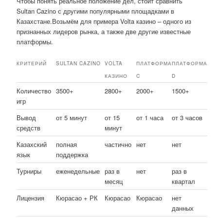
Чтобы понять реальное положение дел, стоит сравнить
Sultan Cazino с другими популярными площадками в
Казахстане.Возьмём для примера Volta казино – одного из
признанных лидеров рынка, а также две другие известные
платформы.
КРИТЕРИЙ
SULTAN CAZINO
VOLTA
ПЛАТФОРМА
ПЛАТФОРМА
КАЗИНО
C
D
Количество
3500+
2800+
2000+
1500+
игр
Вывод
от 5 минут
от 15
от 1 часа
от 3 часов
средств
минут
Казахский
полная
частично
нет
нет
язык
поддержка
Турниры
еженедельные
раз в
нет
раз в
месяц
квартал
Лицензия
Кюрасао + РК
Кюрасао
Кюрасао
нет
данных