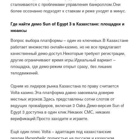
сталкиваются с проблемами управления банкроллом.Они
более осознанно подходят к ставкам и реже уходят в минус.
Где найти демо Sun of Egypt 3 в Казахстане: площадки и
нюансы
Вопрос выбора платформы – один из ключевых.В Казахстане
работает множество онлайн-казино, но не все предлагают
качественный демо-доступ.Некоторые требуют регистрации,
другие ограничивают время игры.Идеальный вариант –
площадка, где демо-режим открыт сразу, без лишних
телодвижений.
Одним из лидеров рынка Казахстана по праву считается
Volta казино.Эта платформа давно завоевала доверие
местных игроков.Здесь представлены сотни слотов от
ведущих провайдеров, включая 3 Oaks.Демо-версия Sun of
Egypt 3 доступна в один клик.Никаких СМС, никаких
верификаций.Просто заходите и играете.
Ещё один плюс Volta – адаптация под казахстанские
реалии.Интерфейс полностью на русском и казахском