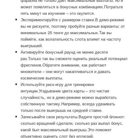
фараона не только даёт максимальные выплаты, но и
может появляться в бонусных комбинациях.Потратьте
пять минут на изучение – это окупится.
Экспериментируйте с размером ставки.В демо-режиме
вы не рискуете, поэтому пробуйте разные варианты: от
минимальных 25 тенге до максимальных.Так вы
поймёте, как волатильность слота влияет на частоту
выигрышей.
Активируйте бонусный раунд не менее десяти
раз.Только так вы сможете оценить реальный потенциал
фриспинов.Обратите внимание, как работают
множители – они могут накапливаться и давать
космические выплаты.
Используйте риск-игру для тренировки
интуиции.Угадывание цвета карты – это чистая
случайность, но в демо-режиме можно выработать
собственную тактику.Например, всегда удваивать
только после выигрыша на средней ставке.
Записывайте свои результаты.Ведите простой блокнот:
сколько вращений сделали, сколько раз выпал бонус,
какой был максимальный выигрыш.Это поможет
объективно оценить слот без иллюзий.