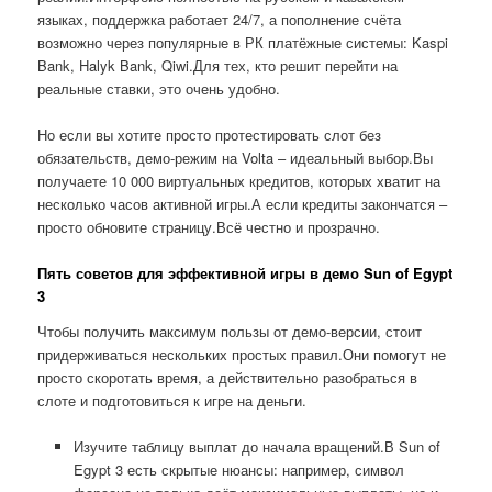
языках, поддержка работает 24/7, а пополнение счёта
возможно через популярные в РК платёжные системы: Kaspi
Bank, Halyk Bank, Qiwi.Для тех, кто решит перейти на
реальные ставки, это очень удобно.
Но если вы хотите просто протестировать слот без
обязательств, демо-режим на Volta – идеальный выбор.Вы
получаете 10 000 виртуальных кредитов, которых хватит на
несколько часов активной игры.А если кредиты закончатся –
просто обновите страницу.Всё честно и прозрачно.
Пять советов для эффективной игры в демо Sun of Egypt
3
Чтобы получить максимум пользы от демо-версии, стоит
придерживаться нескольких простых правил.Они помогут не
просто скоротать время, а действительно разобраться в
слоте и подготовиться к игре на деньги.
Изучите таблицу выплат до начала вращений.В Sun of
Egypt 3 есть скрытые нюансы: например, символ