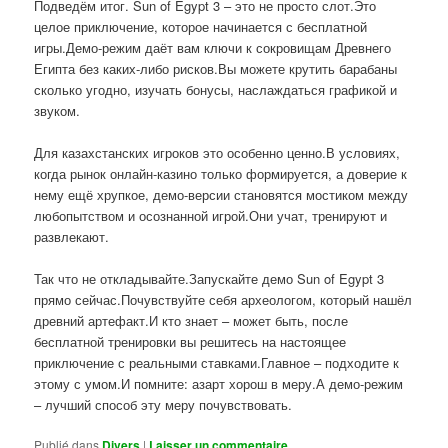
Подведём итог. Sun of Egypt 3 – это не просто слот.Это
целое приключение, которое начинается с бесплатной
игры.Демо-режим даёт вам ключи к сокровищам Древнего
Египта без каких-либо рисков.Вы можете крутить барабаны
сколько угодно, изучать бонусы, наслаждаться графикой и
звуком.
Для казахстанских игроков это особенно ценно.В условиях,
когда рынок онлайн-казино только формируется, а доверие к
нему ещё хрупкое, демо-версии становятся мостиком между
любопытством и осознанной игрой.Они учат, тренируют и
развлекают.
Так что не откладывайте.Запускайте демо Sun of Egypt 3
прямо сейчас.Почувствуйте себя археологом, который нашёл
древний артефакт.И кто знает – может быть, после
бесплатной тренировки вы решитесь на настоящее
приключение с реальными ставками.Главное – подходите к
этому с умом.И помните: азарт хорош в меру.А демо-режим
– лучший способ эту меру почувствовать.
Publié dans
Divers
|
Laisser un commentaire