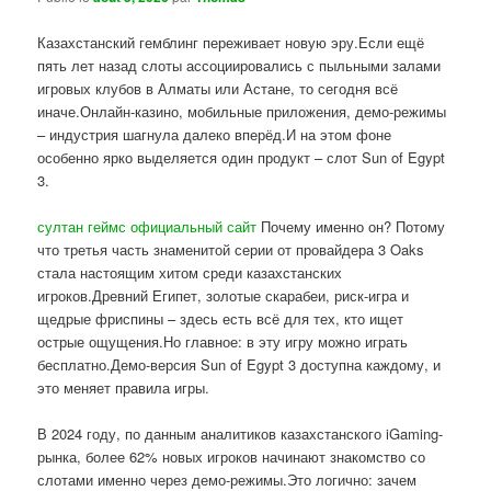
Казахстанский гемблинг переживает новую эру.Если ещё
пять лет назад слоты ассоциировались с пыльными залами
игровых клубов в Алматы или Астане, то сегодня всё
иначе.Онлайн-казино, мобильные приложения, демо-режимы
– индустрия шагнула далеко вперёд.И на этом фоне
особенно ярко выделяется один продукт – слот Sun of Egypt
3.
султан геймс официальный сайт
Почему именно он? Потому
что третья часть знаменитой серии от провайдера 3 Oaks
стала настоящим хитом среди казахстанских
игроков.Древний Египет, золотые скарабеи, риск-игра и
щедрые фриспины – здесь есть всё для тех, кто ищет
острые ощущения.Но главное: в эту игру можно играть
бесплатно.Демо-версия Sun of Egypt 3 доступна каждому, и
это меняет правила игры.
В 2024 году, по данным аналитиков казахстанского iGaming-
рынка, более 62% новых игроков начинают знакомство со
слотами именно через демо-режимы.Это логично: зачем