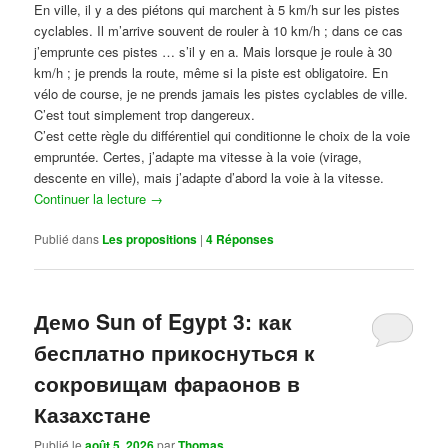
En ville, il y a des piétons qui marchent à 5 km/h sur les pistes
cyclables. Il m’arrive souvent de rouler à 10 km/h ; dans ce cas
j’emprunte ces pistes … s’il y en a. Mais lorsque je roule à 30
km/h ; je prends la route, même si la piste est obligatoire. En
vélo de course, je ne prends jamais les pistes cyclables de ville.
C’est tout simplement trop dangereux.
C’est cette règle du différentiel qui conditionne le choix de la voie
empruntée. Certes, j’adapte ma vitesse à la voie (virage,
descente en ville), mais j’adapte d’abord la voie à la vitesse.
Continuer la lecture
→
Publié dans
Les propositions
|
4
Réponses
Демо Sun of Egypt 3: как
бесплатно прикоснуться к
сокровищам фараонов в
Казахстане
Publié le
août 5, 2026
par
Thomas