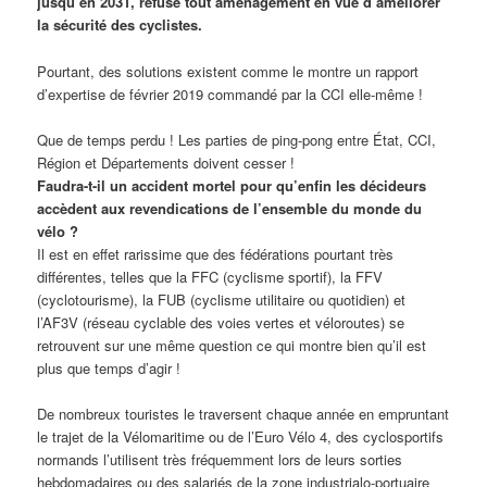
jusqu’en 2031, refuse tout aménagement en vue d’améliorer
la sécurité des cyclistes.
Pourtant, des solutions existent comme le montre un rapport
d’expertise de février 2019 commandé par la CCI elle-même !
Que de temps perdu ! Les parties de ping-pong entre État, CCI,
Région et Départements doivent cesser !
Faudra-t-il un accident mortel pour qu’enfin les décideurs
accèdent aux revendications de l’ensemble du monde du
vélo ?
Il est en effet rarissime que des fédérations pourtant très
différentes, telles que la FFC (cyclisme sportif), la FFV
(cyclotourisme), la FUB (cyclisme utilitaire ou quotidien) et
l’AF3V (réseau cyclable des voies vertes et véloroutes) se
retrouvent sur une même question ce qui montre bien qu’il est
plus que temps d’agir !
De nombreux touristes le traversent chaque année en empruntant
le trajet de la Vélomaritime ou de l’Euro Vélo 4, des cyclosportifs
normands l’utilisent très fréquemment lors de leurs sorties
hebdomadaires ou des salariés de la zone industrialo-portuaire