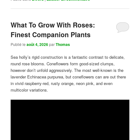
What To Grow With Roses:
Finest Companion Plants
Publié le
août 4, 2026
par
Thomas
Sea holly’s rigid construction is a fantastic contrast to delicate,
round rose blooms. Coneflowers form good-sized clumps,
however don’t unfold aggressively. The most well-known is the
lavender Echinacea purpurea, but coneflowers can are out there
in vivid raspberry-red, rusty orange, neon pink, and even
multicolor variations.