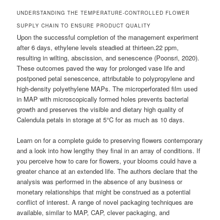
UNDERSTANDING THE TEMPERATURE-CONTROLLED FLOWER
SUPPLY CHAIN TO ENSURE PRODUCT QUALITY
Upon the successful completion of the management experiment
after 6 days, ethylene levels steadied at thirteen.22 ppm,
resulting in wilting, abscission, and senescence (Poonsri, 2020).
These outcomes paved the way for prolonged vase life and
postponed petal senescence, attributable to polypropylene and
high-density polyethylene MAPs. The microperforated film used
in MAP with microscopically formed holes prevents bacterial
growth and preserves the visible and dietary high quality of
Calendula petals in storage at 5°C for as much as 10 days.
Learn on for a complete guide to preserving flowers contemporary
and a look into how lengthy they final in an array of conditions. If
you perceive how to care for flowers, your blooms could have a
greater chance at an extended life. The authors declare that the
analysis was performed in the absence of any business or
monetary relationships that might be construed as a potential
conflict of interest. A range of novel packaging techniques are
available, similar to MAP, CAP, clever packaging, and