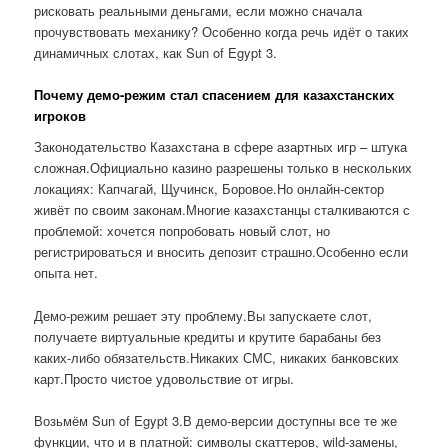
рисковать реальными деньгами, если можно сначала
прочувствовать механику? Особенно когда речь идёт о таких
динамичных слотах, как Sun of Egypt 3.
Почему демо-режим стал спасением для казахстанских
игроков
Законодательство Казахстана в сфере азартных игр – штука
сложная.Официально казино разрешены только в нескольких
локациях: Капчагай, Щучинск, Боровое.Но онлайн-сектор
живёт по своим законам.Многие казахстанцы сталкиваются с
проблемой: хочется попробовать новый слот, но
регистрироваться и вносить депозит страшно.Особенно если
опыта нет.
Демо-режим решает эту проблему.Вы запускаете слот,
получаете виртуальные кредиты и крутите барабаны без
каких-либо обязательств.Никаких СМС, никаких банковских
карт.Просто чистое удовольствие от игры.
Возьмём Sun of Egypt 3.В демо-версии доступны все те же
функции, что и в платной: символы скаттеров, wild-замены,