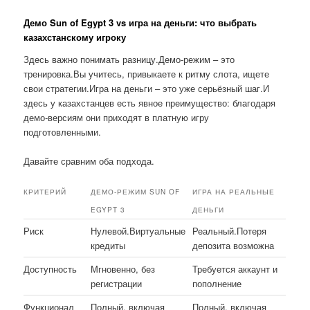
Демо Sun of Egypt 3 vs игра на деньги: что выбрать
казахстанскому игроку
Здесь важно понимать разницу.Демо-режим – это
тренировка.Вы учитесь, привыкаете к ритму слота, ищете
свои стратегии.Игра на деньги – это уже серьёзный шаг.И
здесь у казахстанцев есть явное преимущество: благодаря
демо-версиям они приходят в платную игру
подготовленными.
Давайте сравним оба подхода.
КРИТЕРИЙ
ДЕМО-РЕЖИМ SUN OF
ИГРА НА РЕАЛЬНЫЕ
EGYPT 3
ДЕНЬГИ
Риск
Нулевой.Виртуальные
Реальный.Потеря
кредиты
депозита возможна
Доступность
Мгновенно, без
Требуется аккаунт и
регистрации
пополнение
Функционал
Полный, включая
Полный, включая