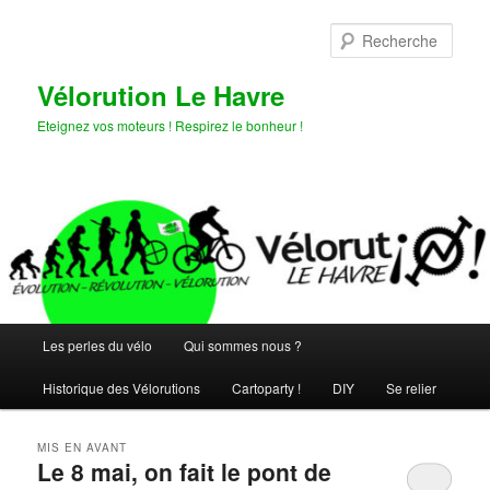
Aller
Aller
au
au
Rech
contenu
contenu
principal
secondaire
Vélorution Le Havre
Eteignez vos moteurs ! Respirez le bonheur !
Menu
Les perles du vélo
Qui sommes nous ?
principal
Historique des Vélorutions
Cartoparty !
DIY
Se relier
MIS EN AVANT
Le 8 mai, on fait le pont de