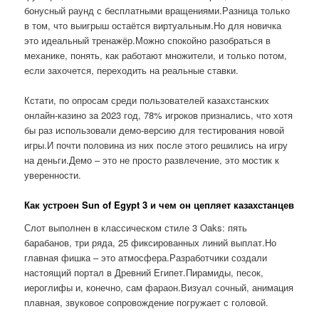
бонусный раунд с бесплатными вращениями.Разница только
в том, что выигрыш остаётся виртуальным.Но для новичка
это идеальный тренажёр.Можно спокойно разобраться в
механике, понять, как работают множители, и только потом,
если захочется, переходить на реальные ставки.
Кстати, по опросам среди пользователей казахстанских
онлайн-казино за 2023 год, 78% игроков признались, что хотя
бы раз использовали демо-версию для тестирования новой
игры.И почти половина из них после этого решились на игру
на деньги.Демо – это не просто развлечение, это мостик к
уверенности.
Как устроен Sun of Egypt 3 и чем он цепляет казахстанцев
Слот выполнен в классическом стиле 3 Oaks: пять
барабанов, три ряда, 25 фиксированных линий выплат.Но
главная фишка – это атмосфера.Разработчики создали
настоящий портал в Древний Египет.Пирамиды, песок,
иероглифы и, конечно, сам фараон.Визуал сочный, анимация
плавная, звуковое сопровождение погружает с головой.