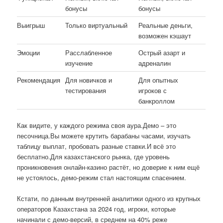
бонусы
бонусы
Выигрыш
Только виртуальный
Реальные деньги,
возможен кэшаут
Эмоции
Расслабленное
Острый азарт и
изучение
адреналин
Рекомендация
Для новичков и
Для опытных
тестирования
игроков с
банкроллом
Как видите, у каждого режима своя аура.Демо – это
песочница.Вы можете крутить барабаны часами, изучать
таблицу выплат, пробовать разные ставки.И всё это
бесплатно.Для казахстанского рынка, где уровень
проникновения онлайн-казино растёт, но доверие к ним ещё
не устоялось, демо-режим стал настоящим спасением.
Кстати, по данным внутренней аналитики одного из крупных
операторов Казахстана за 2024 год, игроки, которые
начинали с демо-версий, в среднем на 40% реже