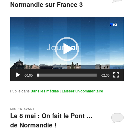
Normandie sur France 3
Publié le
mai 11, 2026
par
Steph
Lecteur
vidéo
00:00
02:35
Publié dans
Dans les médias
|
Laisser un commentaire
MIS EN AVANT
Le 8 mai : On fait le Pont …
de Normandie !