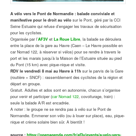
A vélo vers le Pont de Normandie : balade conviviale et
manifestive
pour le droit au vélo
sur le Pont, géré par la CCI
Seine Estuaire qui refuse d’engager les travaux de sécurisation
pour les cyclistes.
Organisée par l’
AF3V
et
La Roue Libre
, la balade se déroulera
entre la place de la gare au Havre (Caen – Le Havre possible en
car Nomad 122, à réserver si vélos) pour se rendre à travers le
port et les marais jusqu’à la Maison de l’Estuaire située au pied
du Pont (15 km) avec pique-nique et visite.
RDV le vendredi 8 mai au Havre à 11h
sur le parvis de la Gare
(routière + SNCF) : rassemblement des cyclistes de la région et
départ en groupe.
Gratuit. Adultes et ados sont en autonomie, chacun s’organise
pour venir et participer (
car Nomad 122
, covoiturage, train) :
seule la balade A/R est encadrée.
A noter : le groupe ne se rendra pas à vélo sur le Pont de
Normandie. Emmener son vélo (ou à louer sur place), eau, pique-
nique et crème solaire bien sûr. A bientôt !
source :
https://openagenda.com/fr/af3v/events/a-velo-vers-