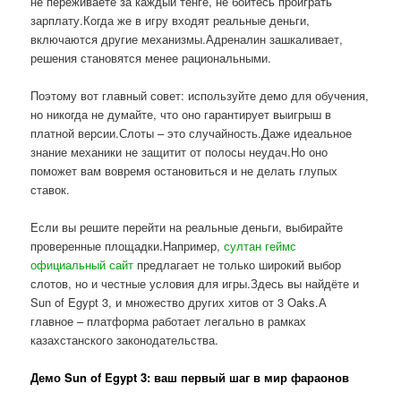
не переживаете за каждый тенге, не боитесь проиграть
зарплату.Когда же в игру входят реальные деньги,
включаются другие механизмы.Адреналин зашкаливает,
решения становятся менее рациональными.
Поэтому вот главный совет: используйте демо для обучения,
но никогда не думайте, что оно гарантирует выигрыш в
платной версии.Слоты – это случайность.Даже идеальное
знание механики не защитит от полосы неудач.Но оно
поможет вам вовремя остановиться и не делать глупых
ставок.
Если вы решите перейти на реальные деньги, выбирайте
проверенные площадки.Например,
султан геймс
официальный сайт
предлагает не только широкий выбор
слотов, но и честные условия для игры.Здесь вы найдёте и
Sun of Egypt 3, и множество других хитов от 3 Oaks.А
главное – платформа работает легально в рамках
казахстанского законодательства.
Демо Sun of Egypt 3: ваш первый шаг в мир фараонов