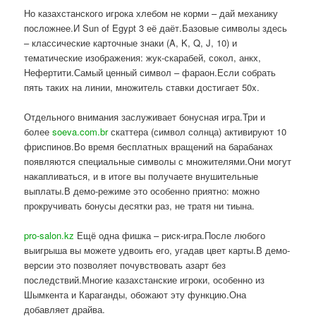
Но казахстанского игрока хлебом не корми – дай механику
посложнее.И Sun of Egypt 3 её даёт.Базовые символы здесь
– классические карточные знаки (A, K, Q, J, 10) и
тематические изображения: жук-скарабей, сокол, анкх,
Нефертити.Самый ценный символ – фараон.Если собрать
пять таких на линии, множитель ставки достигает 50x.
Отдельного внимания заслуживает бонусная игра.Три и
более
soeva.com.br
скаттера (символ солнца) активируют 10
фриспинов.Во время бесплатных вращений на барабанах
появляются специальные символы с множителями.Они могут
накапливаться, и в итоге вы получаете внушительные
выплаты.В демо-режиме это особенно приятно: можно
прокручивать бонусы десятки раз, не тратя ни тиына.
pro-salon.kz
Ещё одна фишка – риск-игра.После любого
выигрыша вы можете удвоить его, угадав цвет карты.В демо-
версии это позволяет почувствовать азарт без
последствий.Многие казахстанские игроки, особенно из
Шымкента и Караганды, обожают эту функцию.Она
добавляет драйва.