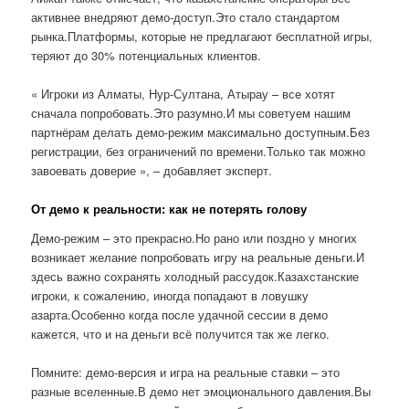
активнее внедряют демо-доступ.Это стало стандартом
рынка.Платформы, которые не предлагают бесплатной игры,
теряют до 30% потенциальных клиентов.
« Игроки из Алматы, Нур-Султана, Атырау – все хотят
сначала попробовать.Это разумно.И мы советуем нашим
партнёрам делать демо-режим максимально доступным.Без
регистрации, без ограничений по времени.Только так можно
завоевать доверие », – добавляет эксперт.
От демо к реальности: как не потерять голову
Демо-режим – это прекрасно.Но рано или поздно у многих
возникает желание попробовать игру на реальные деньги.И
здесь важно сохранять холодный рассудок.Казахстанские
игроки, к сожалению, иногда попадают в ловушку
азарта.Особенно когда после удачной сессии в демо
кажется, что и на деньги всё получится так же легко.
Помните: демо-версия и игра на реальные ставки – это
разные вселенные.В демо нет эмоционального давления.Вы