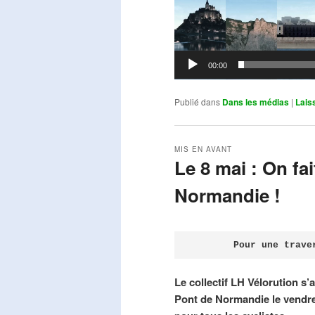
00:00
Publié dans
Dans les médias
|
Lais
MIS EN AVANT
Le 8 mai : On fa
Normandie !
Publié le
avril 18, 2026
par
Steph
Pour une trave
Le collectif LH Vélorution s’
Pont de Normandie le vendre