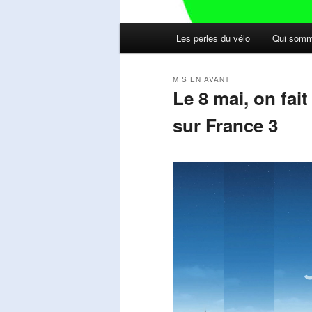
Menu
Les perles du vélo
Qui somm
principal
MIS EN AVANT
Le 8 mai, on fai
sur France 3
Publié le
mai 11, 2026
par
Steph
Lecteur
vidéo