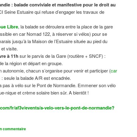
ndie : balade conviviale et manifestive
pour le droit au
CI Seine Estuaire qui refuse d’engager les travaux de
.
ue Libre
, la balade se déroulera entre la place de la gare
sible en car Nomad 122, à réserver si vélos) pour se
 marais jusqu’à la Maison de l’Estuaire située au pied du
t visite.
vre à 11h
sur le parvis de la Gare (routière + SNCF) :
 la région et départ en groupe.
n autonomie, chacun s’organise pour venir et participer (
car
n) : seule la balade A/R est encadrée.
dra pas à vélo sur le Pont de Normandie. Emmener son vélo
ue-nique et crème solaire bien sûr. A bientôt !
com/fr/af3v/events/a-velo-vers-le-pont-de-normandie?
un commentaire