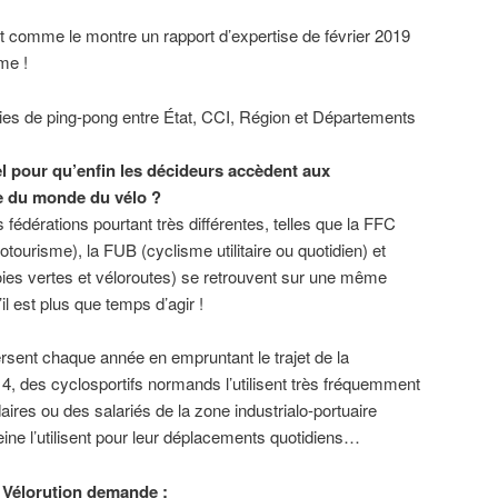
nt comme le montre un rapport d’expertise de février 2019
me !
ies de ping-pong entre État, CCI, Région et Départements
el pour qu’enfin les décideurs accèdent aux
e du monde du vélo ?
s fédérations pourtant très différentes, telles que la FFC
otourisme), la FUB (cyclisme utilitaire ou quotidien) et
oies vertes et véloroutes) se retrouvent sur une même
il est plus que temps d’agir !
rsent chaque année en empruntant le trajet de la
 4, des cyclosportifs normands l’utilisent très fréquemment
ires ou des salariés de la zone industrialo-portuaire
Seine l’utilisent pour leur déplacements quotidiens…
H Vélorution demande :