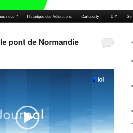
es nous ?
Historique des Vélorutions
Cartoparty !
DIY
Se 
t le pont de Normandie