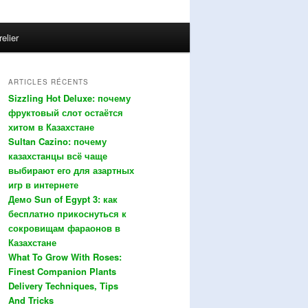
relier
ARTICLES RÉCENTS
Sizzling Hot Deluxe: почему
фруктовый слот остаётся
хитом в Казахстане
Sultan Cazino: почему
казахстанцы всё чаще
выбирают его для азартных
игр в интернете
Демо Sun of Egypt 3: как
бесплатно прикоснуться к
сокровищам фараонов в
Казахстане
What To Grow With Roses:
Finest Companion Plants
Delivery Techniques, Tips
And Tricks