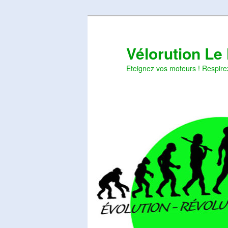
Aller
Aller
au
au
contenu
contenu
Vélorution Le
principal
secondaire
Eteignez vos moteurs ! Respire