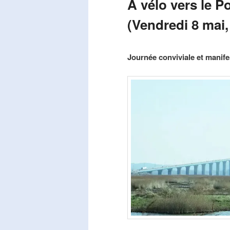
A vélo vers le P
(Vendredi 8 mai,
Publié le
mars 29, 2026
par
Steph
Journée conviviale et manifes