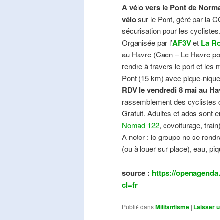
A vélo vers le Pont de Norma
vélo
sur le Pont, géré par la C
sécurisation pour les cyclistes
Organisée par l’
AF3V
et
La Ro
au Havre (Caen – Le Havre pos
rendre à travers le port et les
Pont (15 km) avec pique-nique e
RDV le vendredi 8 mai au Ha
rassemblement des cyclistes de
Gratuit. Adultes et ados sont e
Nomad 122
, covoiturage, trai
A noter : le groupe ne se ren
(ou à louer sur place), eau, piq
source :
https://openagenda.
cl=fr
Publié dans
Militantisme
|
Laisser 