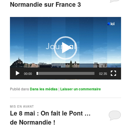
Normandie sur France 3
Publié le
mai 11, 2026
par
Steph
Lecteur
vidéo
00:00
02:35
Publié dans
Dans les médias
|
Laisser un commentaire
MIS EN AVANT
Le 8 mai : On fait le Pont …
de Normandie !