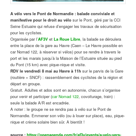
A vélo vers le Pont de Normandie : balade conviviale et
manifestive
pour le droit au vélo
sur le Pont, géré par la CCI
Seine Estuaire qui refuse d’engager les travaux de sécurisation
pour les cyclistes.
Organisée par l’
AF3V
et
La Roue Libre
, la balade se déroulera
entre la place de la gare au Havre (Caen – Le Havre possible en
car Nomad 122, à réserver si vélos) pour se rendre à travers le
port et les marais jusqu’à la Maison de l’Estuaire située au pied
du Pont (15 km) avec pique-nique et visite.
RDV le vendredi 8 mai au Havre à 11h
sur le parvis de la Gare
(routière + SNCF) : rassemblement des cyclistes de la région et
départ en groupe.
Gratuit. Adultes et ados sont en autonomie, chacun s’organise
pour venir et participer (
car Nomad 122
, covoiturage, train) :
seule la balade A/R est encadrée.
A noter : le groupe ne se rendra pas à vélo sur le Pont de
Normandie. Emmener son vélo (ou à louer sur place), eau, pique-
nique et crème solaire bien sûr. A bientôt !
source :
https://openagenda.com/fr/af3v/events/a-velo-vers-