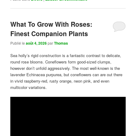
What To Grow With Roses:
Finest Companion Plants
Publié le
août 4, 2026
par
Thomas
Sea holly’s rigid construction is a fantastic contrast to delicate,
round rose blooms. Coneflowers form good-sized clumps,
however don’t unfold aggressively. The most well-known is the
lavender Echinacea purpurea, but coneflowers can are out there
in vivid raspberry-red, rusty orange, neon pink, and even
multicolor variations.