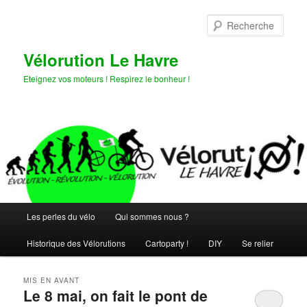
Aller
Aller
au
au
Rech
contenu
contenu
principal
secondaire
Vélorution Le Havre
Eteignez vos moteurs ! Respirez le bonheur !
Menu
Les perles du vélo
Qui sommes nous ?
principal
Historique des Vélorutions
Cartoparty !
DIY
Se relier
MIS EN AVANT
Le 8 mai, on fait le pont de