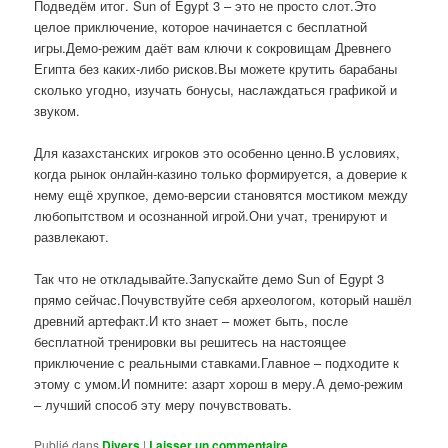
Подведём итог. Sun of Egypt 3 – это не просто слот.Это
целое приключение, которое начинается с бесплатной
игры.Демо-режим даёт вам ключи к сокровищам Древнего
Египта без каких-либо рисков.Вы можете крутить барабаны
сколько угодно, изучать бонусы, наслаждаться графикой и
звуком.
Для казахстанских игроков это особенно ценно.В условиях,
когда рынок онлайн-казино только формируется, а доверие к
нему ещё хрупкое, демо-версии становятся мостиком между
любопытством и осознанной игрой.Они учат, тренируют и
развлекают.
Так что не откладывайте.Запускайте демо Sun of Egypt 3
прямо сейчас.Почувствуйте себя археологом, который нашёл
древний артефакт.И кто знает – может быть, после
бесплатной тренировки вы решитесь на настоящее
приключение с реальными ставками.Главное – подходите к
этому с умом.И помните: азарт хорош в меру.А демо-режим
– лучший способ эту меру почувствовать.
Publié dans
Divers
|
Laisser un commentaire