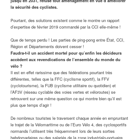
jusqu’en 2031, refuse tout aménagement en vue d’améliorer
la sécurité des cyclistes.
Pourtant, des solutions existent comme le montre un rapport
d’expertise de février 2019 commandé par la CCI elle-même !
Que de temps perdu ! Les parties de ping-pong entre État, CCI,
Région et Départements doivent cesser !
Faudra-t-il un accident mortel pour qu’enfin les décideurs
accèdent aux revendications de l’ensemble du monde du
vélo ?
Il est en effet rarissime que des fédérations pourtant très
différentes, telles que la FFC (cyclisme sportif), la FFV
(cyclotourisme), la FUB (cyclisme utilitaire ou quotidien) et
l’AF3V (réseau cyclable des voies vertes et véloroutes) se
retrouvent sur une même question ce qui montre bien qu’il est
plus que temps d’agir !
De nombreux touristes le traversent chaque année en empruntant
le trajet de la Vélomaritime ou de l’Euro Vélo 4, des cyclosportifs
normands l’utilisent très fréquemment lors de leurs sorties
hebdomadaires ou des salariés de la zone industrialo-portuaire