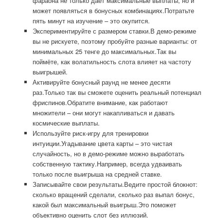
фараона не только даёт максимальные выплаты, но и
может появляться в бонусных комбинациях.Потратьте
пять минут на изучение – это окупится.
Экспериментируйте с размером ставки.В демо-режиме
вы не рискуете, поэтому пробуйте разные варианты: от
минимальных 25 тенге до максимальных.Так вы
поймёте, как волатильность слота влияет на частоту
выигрышей.
Активируйте бонусный раунд не менее десяти
раз.Только так вы сможете оценить реальный потенциал
фриспинов.Обратите внимание, как работают
множители – они могут накапливаться и давать
космические выплаты.
Используйте риск-игру для тренировки
интуиции.Угадывание цвета карты – это чистая
случайность, но в демо-режиме можно выработать
собственную тактику.Например, всегда удваивать
только после выигрыша на средней ставке.
Записывайте свои результаты.Ведите простой блокнот:
сколько вращений сделали, сколько раз выпал бонус,
какой был максимальный выигрыш.Это поможет
объективно оценить слот без иллюзий.