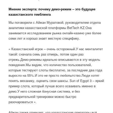
Мнение эксперта: почему демо-режим – это будущее
казахстанского гемблинга
Мы поговорили с Айжан Муратовой, руководителем отдела
аналитики казахстанской платформы BetTech KZ.Она
занимается исследованием рынка онлайн-казино уже более
семи лет и хорошо знает местную специфику.
« Казахстанский игрок – очень осторожный.У нас менталитет
такой: сначала семь раз отмерь, потом один раз
отрежь.Демо-режимы идеально вписываются в эту модель
поведения.Мы видим, что количество пользователей,
которые тестируют слоты бесплатно, за последние два года
выросло на 55%.И это не просто любопытство.Люди хотят
понять механику, оценить свои шансы. Sun of Egypt 3 – яркий
пример слота, который лучше всего осваивать именно в
демо.У него сложная бонусная система, и без
предварительной тренировки можно быстро
разочароваться ».
Айжан также отмечает, что казахстанские операторы всё