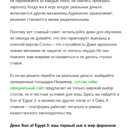
не переживаете за каждый тенге, не боитесь проиграть
зарплату.Когда же в игру входят реальные деньги,
включаются другие механизмы.Адреналин зашкаливает,
решения становятся менее рациональными.
Поэтому вот главный совет: используйте демо для обучения,
но никогда не думайте, что оно гарантирует выигрыш в
платной версии.Слоты – это случайность.Даже идеальное
знание механики не защитит от полосы неудач.Но оно
поможет вам вовремя остановиться и не делать глупых
ставок.
Если вы решите перейти на реальные деньги, выбирайте
проверенные площадки.Например,
султан геймс
официальный сайт
предлагает не только широкий выбор
слотов, но и честные условия для игры.Здесь вы найдёте и
Sun of Egypt 3, и множество других хитов от 3 Oaks.А
главное – платформа работает легально в рамках
казахстанского законодательства.
Демо Sun of Egypt 3: ваш первый шаг в мир фараонов