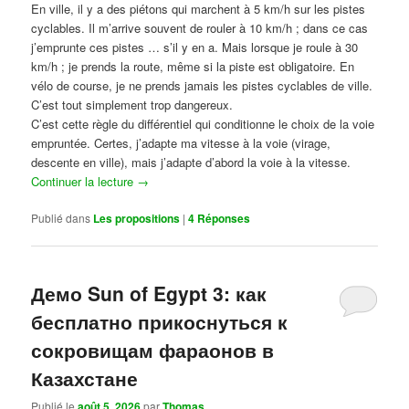
En ville, il y a des piétons qui marchent à 5 km/h sur les pistes
cyclables. Il m’arrive souvent de rouler à 10 km/h ; dans ce cas
j’emprunte ces pistes … s’il y en a. Mais lorsque je roule à 30
km/h ; je prends la route, même si la piste est obligatoire. En
vélo de course, je ne prends jamais les pistes cyclables de ville.
C’est tout simplement trop dangereux.
C’est cette règle du différentiel qui conditionne le choix de la voie
empruntée. Certes, j’adapte ma vitesse à la voie (virage,
descente en ville), mais j’adapte d’abord la voie à la vitesse.
Continuer la lecture
→
Publié dans
Les propositions
|
4
Réponses
Демо Sun of Egypt 3: как
бесплатно прикоснуться к
сокровищам фараонов в
Казахстане
Publié le
août 5, 2026
par
Thomas