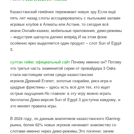
Казахстанский гемблинг переживает новую эру.Если ещё
пять лет назад слоты ассоциировались с пыльными залами
игровых клубов в Алматы или Астане, то сегодня всё
иначе.Онлайн-казино, мобильные приложения, демо-режимы
– индустрия шагнула далеко вперёд.И на этом фоне
особенно ярко выделяется один продукт – слот Sun of Egypt
3.
султан геймс официальный сайт
Почему именно он? Потому
что третья часть знаменитой серии от провайдера 3 Oaks
стала настоящим хитом среди казахстанских
игроков.Древний Египет, золотые скарабеи, риск-игра и
щедрые фриспины – здесь есть всё для тех, кто ищет
острые ощущения.Но главное: в эту игру можно играть
бесплатно.Демо-версия Sun of Egypt 3 доступна каждому, и
это меняет правила игры.
В 2024 году, по данным аналитиков казахстанского iGaming-
рынка, более 62% новых игроков начинают знакомство со
слотами именно через демо-режимы.Это логично: зачем