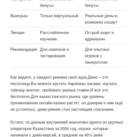
бонусы
бонусы
Выигрыш
Только виртуальный
Реальные деньги,
возможен кэшаут
Эмоции
Расслабленное
Острый азарт и
изучение
адреналин
Рекомендация
Для новичков и
Для опытных
тестирования
игроков с
банкроллом
Как видите, у каждого режима своя аура.Демо – это
песочница.Вы можете крутить барабаны часами, изучать
таблицу выплат, пробовать разные ставки.И всё это
бесплатно.Для казахстанского рынка, где уровень
проникновения онлайн-казино растёт, но доверие к ним ещё
не устоялось, демо-режим стал настоящим спасением.
Кстати, по данным внутренней аналитики одного из крупных
операторов Казахстана за 2024 год, игроки, которые
начинали с демо-версий, в среднем на 40% реже