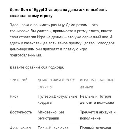
Демо Sun of Egypt 3 vs игра на деньги: что выбрать
казахстанскому игроку
Здесь важно понимать разницу.Демо-режим – это
тренировка.Вы учитесь, привыкаете к ритму слота, ищете
свои стратегии.Игра на деньги – это уже серьёзный шаг.И
здесь у казахстанцев есть явное преимущество: благодаря
демо-версиям они приходят в платную игру
подготовленными.
Давайте сравним оба подхода.
КРИТЕРИЙ
ДЕМО-РЕЖИМ SUN OF
ИГРА НА РЕАЛЬНЫЕ
EGYPT 3
ДЕНЬГИ
Риск
Нулевой.Виртуальные
Реальный.Потеря
кредиты
депозита возможна
Доступность
Мгновенно, без
Требуется аккаунт и
регистрации
пополнение
Функционал
Полный, включая
Полный, включая