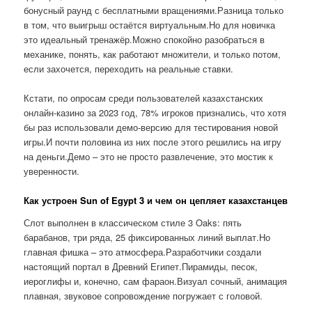
бонусный раунд с бесплатными вращениями.Разница только
в том, что выигрыш остаётся виртуальным.Но для новичка
это идеальный тренажёр.Можно спокойно разобраться в
механике, понять, как работают множители, и только потом,
если захочется, переходить на реальные ставки.
Кстати, по опросам среди пользователей казахстанских
онлайн-казино за 2023 год, 78% игроков признались, что хотя
бы раз использовали демо-версию для тестирования новой
игры.И почти половина из них после этого решились на игру
на деньги.Демо – это не просто развлечение, это мостик к
уверенности.
Как устроен Sun of Egypt 3 и чем он цепляет казахстанцев
Слот выполнен в классическом стиле 3 Oaks: пять
барабанов, три ряда, 25 фиксированных линий выплат.Но
главная фишка – это атмосфера.Разработчики создали
настоящий портал в Древний Египет.Пирамиды, песок,
иероглифы и, конечно, сам фараон.Визуал сочный, анимация
плавная, звуковое сопровождение погружает с головой.