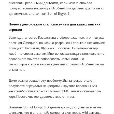
рисковать реальными деньгами, если можно сначала
прочувствовать механику? Особенно когда речь идёт о таких
динамичных слотах, как Sun of Egypt 3.
Почему демо-режим стал спасением для казахстанских
игроков
Законодательство Казахстана в сфере азартных игр – штука
сложная.Официально казино разрешены только в нескольких
локациях: Капчагай, Щучинск, Боровое.Но онлайн-сектор
живёт по своим законам.Многие казахстанцы сталкиваются с
проблемой: хочется попробовать новый слот, но
регистрироваться и вносить депозит страшно.Особенно если
опыта нет.
Демо-режим решает эту проблему.Вы запускаете слот,
получаете виртуальные кредиты и крутите барабаны без
каких-либо обязательств.Никаких СМС, никаких банковских
карт.Просто чистое удовольствие от игры.
Возьмём Sun of Egypt 3.В демо-версии доступны все те же
функции, что и в платной: символы скаттеров, wild-замены,