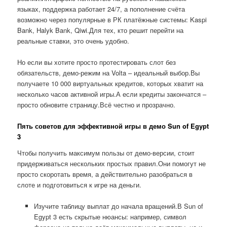
языках, поддержка работает 24/7, а пополнение счёта
возможно через популярные в РК платёжные системы: Kaspi
Bank, Halyk Bank, Qiwi.Для тех, кто решит перейти на
реальные ставки, это очень удобно.
Но если вы хотите просто протестировать слот без
обязательств, демо-режим на Volta – идеальный выбор.Вы
получаете 10 000 виртуальных кредитов, которых хватит на
несколько часов активной игры.А если кредиты закончатся –
просто обновите страницу.Всё честно и прозрачно.
Пять советов для эффективной игры в демо Sun of Egypt
3
Чтобы получить максимум пользы от демо-версии, стоит
придерживаться нескольких простых правил.Они помогут не
просто скоротать время, а действительно разобраться в
слоте и подготовиться к игре на деньги.
Изучите таблицу выплат до начала вращений.В Sun of
Egypt 3 есть скрытые нюансы: например, символ