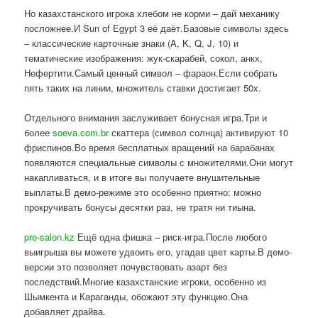
Но казахстанского игрока хлебом не корми – дай механику
посложнее.И Sun of Egypt 3 её даёт.Базовые символы здесь
– классические карточные знаки (A, K, Q, J, 10) и
тематические изображения: жук-скарабей, сокол, анкх,
Нефертити.Самый ценный символ – фараон.Если собрать
пять таких на линии, множитель ставки достигает 50x.
Отдельного внимания заслуживает бонусная игра.Три и
более
soeva.com.br
скаттера (символ солнца) активируют 10
фриспинов.Во время бесплатных вращений на барабанах
появляются специальные символы с множителями.Они могут
накапливаться, и в итоге вы получаете внушительные
выплаты.В демо-режиме это особенно приятно: можно
прокручивать бонусы десятки раз, не тратя ни тиына.
pro-salon.kz
Ещё одна фишка – риск-игра.После любого
выигрыша вы можете удвоить его, угадав цвет карты.В демо-
версии это позволяет почувствовать азарт без
последствий.Многие казахстанские игроки, особенно из
Шымкента и Караганды, обожают эту функцию.Она
добавляет драйва.