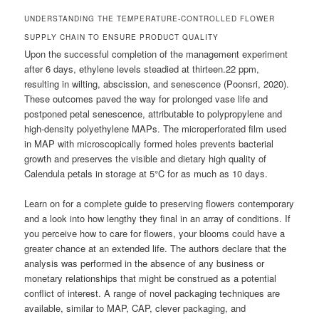
UNDERSTANDING THE TEMPERATURE-CONTROLLED FLOWER
SUPPLY CHAIN TO ENSURE PRODUCT QUALITY
Upon the successful completion of the management experiment
after 6 days, ethylene levels steadied at thirteen.22 ppm,
resulting in wilting, abscission, and senescence (Poonsri, 2020).
These outcomes paved the way for prolonged vase life and
postponed petal senescence, attributable to polypropylene and
high-density polyethylene MAPs. The microperforated film used
in MAP with microscopically formed holes prevents bacterial
growth and preserves the visible and dietary high quality of
Calendula petals in storage at 5°C for as much as 10 days.
Learn on for a complete guide to preserving flowers contemporary
and a look into how lengthy they final in an array of conditions. If
you perceive how to care for flowers, your blooms could have a
greater chance at an extended life. The authors declare that the
analysis was performed in the absence of any business or
monetary relationships that might be construed as a potential
conflict of interest. A range of novel packaging techniques are
available, similar to MAP, CAP, clever packaging, and