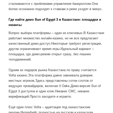
сталкиваются с проблемами управления банкроллом.Они
более осознанно подходят к ставкам и реже уходят в минус.
Где найти демо Sun of Egypt 3 в Казахстане: площадки и
нюансы
Вопрос выбора платформы – один из ключевых.В Казахстане
работает множество онлайн-казино, но не все предлагают
качественный демо-доступ.Некоторые требуют регистрации,
другие ограничивают время игры.Идеальный вариант –
площадка, где демо-режим открыт сразу, без лишних
телодвижений.
Одним из лидеров рынка Казахстана по праву считается
Volta казино.Эта платформа давно завоевала доверие
местных игроков.Здесь представлены сотни слотов от
ведущих провайдеров, включая 3 Oaks.Демо-версия Sun of
Egypt 3 доступна в один клик.Никаких СМС, никаких
верификаций.Просто заходите и играете.
Ещё один плюс Volta – адаптация под казахстанские
реалии.Интерфейс полностью на русском и казахском