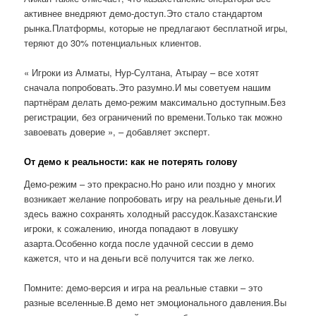
активнее внедряют демо-доступ.Это стало стандартом
рынка.Платформы, которые не предлагают бесплатной игры,
теряют до 30% потенциальных клиентов.
« Игроки из Алматы, Нур-Султана, Атырау – все хотят
сначала попробовать.Это разумно.И мы советуем нашим
партнёрам делать демо-режим максимально доступным.Без
регистрации, без ограничений по времени.Только так можно
завоевать доверие », – добавляет эксперт.
От демо к реальности: как не потерять голову
Демо-режим – это прекрасно.Но рано или поздно у многих
возникает желание попробовать игру на реальные деньги.И
здесь важно сохранять холодный рассудок.Казахстанские
игроки, к сожалению, иногда попадают в ловушку
азарта.Особенно когда после удачной сессии в демо
кажется, что и на деньги всё получится так же легко.
Помните: демо-версия и игра на реальные ставки – это
разные вселенные.В демо нет эмоционального давления.Вы