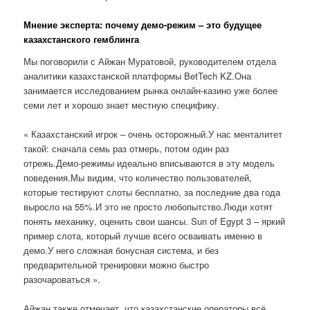
Мнение эксперта: почему демо-режим – это будущее
казахстанского гемблинга
Мы поговорили с Айжан Муратовой, руководителем отдела
аналитики казахстанской платформы BetTech KZ.Она
занимается исследованием рынка онлайн-казино уже более
семи лет и хорошо знает местную специфику.
« Казахстанский игрок – очень осторожный.У нас менталитет
такой: сначала семь раз отмерь, потом один раз
отрежь.Демо-режимы идеально вписываются в эту модель
поведения.Мы видим, что количество пользователей,
которые тестируют слоты бесплатно, за последние два года
выросло на 55%.И это не просто любопытство.Люди хотят
понять механику, оценить свои шансы. Sun of Egypt 3 – яркий
пример слота, который лучше всего осваивать именно в
демо.У него сложная бонусная система, и без
предварительной тренировки можно быстро
разочароваться ».
Айжан также отмечает, что казахстанские операторы всё