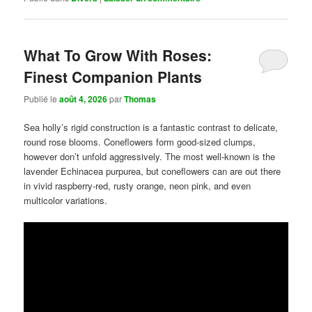
What To Grow With Roses:
Finest Companion Plants
Publié le
août 4, 2026
par
Thomas
Sea holly’s rigid construction is a fantastic contrast to delicate,
round rose blooms. Coneflowers form good-sized clumps,
however don’t unfold aggressively. The most well-known is the
lavender Echinacea purpurea, but coneflowers can are out there
in vivid raspberry-red, rusty orange, neon pink, and even
multicolor variations.