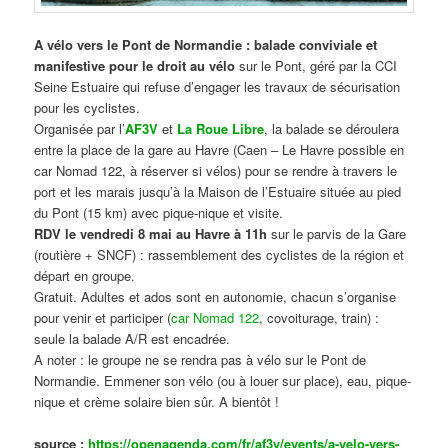
A vélo vers le Pont de Normandie : balade conviviale et
manifestive
pour le droit au vélo
sur le Pont, géré par la CCI
Seine Estuaire qui refuse d’engager les travaux de sécurisation
pour les cyclistes.
Organisée par l’
AF3V
et
La Roue Libre
, la balade se déroulera
entre la place de la gare au Havre (Caen – Le Havre possible en
car Nomad 122, à réserver si vélos) pour se rendre à travers le
port et les marais jusqu’à la Maison de l’Estuaire située au pied
du Pont (15 km) avec pique-nique et visite.
RDV le vendredi 8 mai au Havre à 11h
sur le parvis de la Gare
(routière + SNCF) : rassemblement des cyclistes de la région et
départ en groupe.
Gratuit. Adultes et ados sont en autonomie, chacun s’organise
pour venir et participer (
car Nomad 122
, covoiturage, train) :
seule la balade A/R est encadrée.
A noter : le groupe ne se rendra pas à vélo sur le Pont de
Normandie. Emmener son vélo (ou à louer sur place), eau, pique-
nique et crème solaire bien sûr. A bientôt !
source :
https://openagenda.com/fr/af3v/events/a-velo-vers-