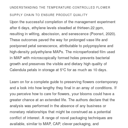
UNDERSTANDING THE TEMPERATURE-CONTROLLED FLOWER
SUPPLY CHAIN TO ENSURE PRODUCT QUALITY
Upon the successful completion of the management experiment
after 6 days, ethylene levels steadied at thirteen.22 ppm,
resulting in wilting, abscission, and senescence (Poonsri, 2020).
These outcomes paved the way for prolonged vase life and
postponed petal senescence, attributable to polypropylene and
high-density polyethylene MAPs. The microperforated film used
in MAP with microscopically formed holes prevents bacterial
growth and preserves the visible and dietary high quality of
Calendula petals in storage at 5°C for as much as 10 days.
Learn on for a complete guide to preserving flowers contemporary
and a look into how lengthy they final in an array of conditions. If
you perceive how to care for flowers, your blooms could have a
greater chance at an extended life. The authors declare that the
analysis was performed in the absence of any business or
monetary relationships that might be construed as a potential
conflict of interest. A range of novel packaging techniques are
available, similar to MAP, CAP, clever packaging, and