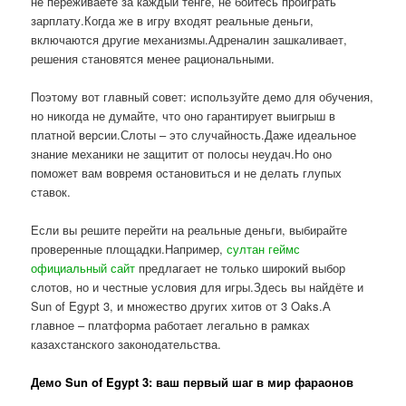
не переживаете за каждый тенге, не боитесь проиграть
зарплату.Когда же в игру входят реальные деньги,
включаются другие механизмы.Адреналин зашкаливает,
решения становятся менее рациональными.
Поэтому вот главный совет: используйте демо для обучения,
но никогда не думайте, что оно гарантирует выигрыш в
платной версии.Слоты – это случайность.Даже идеальное
знание механики не защитит от полосы неудач.Но оно
поможет вам вовремя остановиться и не делать глупых
ставок.
Если вы решите перейти на реальные деньги, выбирайте
проверенные площадки.Например,
султан геймс
официальный сайт
предлагает не только широкий выбор
слотов, но и честные условия для игры.Здесь вы найдёте и
Sun of Egypt 3, и множество других хитов от 3 Oaks.А
главное – платформа работает легально в рамках
казахстанского законодательства.
Демо Sun of Egypt 3: ваш первый шаг в мир фараонов