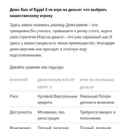
Демо Sun of Egypt 3 vs игра на деньги: что выбрать
казахстанскому игроку
Здесь важно понимать разницу.Демо-режим – это
тренировка.Вы учитесь, привыкаете к ритму слота, ищете
свои стратегии.Игра на деньги – это уже серьёзный шаг.И
здесь у казахстанцев есть явное преимущество: благодаря
демо-версиям они приходят в платную игру
подготовленными.
Давайте сравним оба подхода.
КРИТЕРИЙ
ДЕМО-РЕЖИМ SUN OF
ИГРА НА РЕАЛЬНЫЕ
EGYPT 3
ДЕНЬГИ
Риск
Нулевой.Виртуальные
Реальный.Потеря
кредиты
депозита возможна
Доступность
Мгновенно, без
Требуется аккаунт и
регистрации
пополнение
Функционал
Полный, включая
Полный, включая