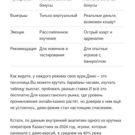
бонусы
бонусы
Выигрыш
Только виртуальный
Реальные деньги,
возможен кэшаут
Эмоции
Расслабленное
Острый азарт и
изучение
адреналин
Рекомендация
Для новичков и
Для опытных
тестирования
игроков с
банкроллом
Как видите, у каждого режима своя аура.Демо – это
песочница.Вы можете крутить барабаны часами, изучать
таблицу выплат, пробовать разные ставки.И всё это
бесплатно.Для казахстанского рынка, где уровень
проникновения онлайн-казино растёт, но доверие к ним ещё
не устоялось, демо-режим стал настоящим спасением.
Кстати, по данным внутренней аналитики одного из крупных
операторов Казахстана за 2024 год, игроки, которые
начинали с демо-версий, в среднем на 40% реже