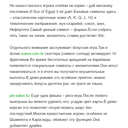
Но казахстанского игрока хлебом не корми – дай механику
посложнее.И Sun of Egypt 3 её даёт.Базовые символы здесь
– классические карточные знаки (A, K, Q, J, 10) и
тематические изображения: жук-скарабей, сокол, анкх,
Нефертити.Самый ценный символ – фараон.Если собрать
пять таких на линии, множитель ставки достигает 50x.
Отдельного внимания заслуживает бонусная игра.Три и
более
soeva.com.br
скаттера (символ солнца) активируют 10
фриспинов.Во время бесплатных вращений на барабанах
появляются специальные символы с множителями.Они могут
накапливаться, и в итоге вы получаете внушительные
выплаты.В демо-режиме это особенно приятно: можно
прокручивать бонусы десятки раз, не тратя ни тиына.
pro-salon.kz
Ещё одна фишка – риск-игра.После любого
выигрыша вы можете удвоить его, угадав цвет карты.В демо-
версии это позволяет почувствовать азарт без
последствий.Многие казахстанские игроки, особенно из
Шымкента и Караганды, обожают эту функцию.Она
добавляет драйва.