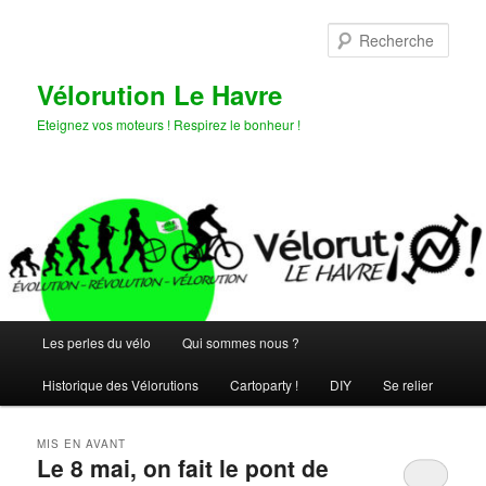
Aller
Aller
au
au
Rech
contenu
contenu
principal
secondaire
Vélorution Le Havre
Eteignez vos moteurs ! Respirez le bonheur !
Menu
Les perles du vélo
Qui sommes nous ?
principal
Historique des Vélorutions
Cartoparty !
DIY
Se relier
MIS EN AVANT
Le 8 mai, on fait le pont de