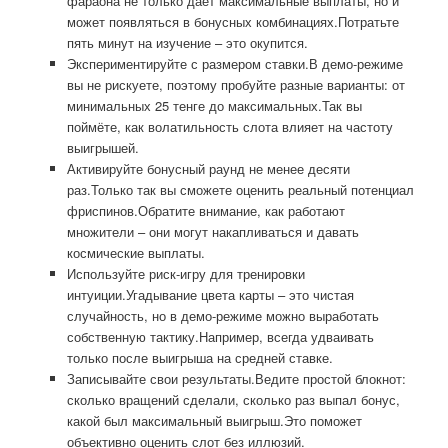
фараона не только даёт максимальные выплаты, но и
может появляться в бонусных комбинациях.Потратьте
пять минут на изучение – это окупится.
Экспериментируйте с размером ставки.В демо-режиме
вы не рискуете, поэтому пробуйте разные варианты: от
минимальных 25 тенге до максимальных.Так вы
поймёте, как волатильность слота влияет на частоту
выигрышей.
Активируйте бонусный раунд не менее десяти
раз.Только так вы сможете оценить реальный потенциал
фриспинов.Обратите внимание, как работают
множители – они могут накапливаться и давать
космические выплаты.
Используйте риск-игру для тренировки
интуиции.Угадывание цвета карты – это чистая
случайность, но в демо-режиме можно выработать
собственную тактику.Например, всегда удваивать
только после выигрыша на средней ставке.
Записывайте свои результаты.Ведите простой блокнот:
сколько вращений сделали, сколько раз выпал бонус,
какой был максимальный выигрыш.Это поможет
объективно оценить слот без иллюзий.