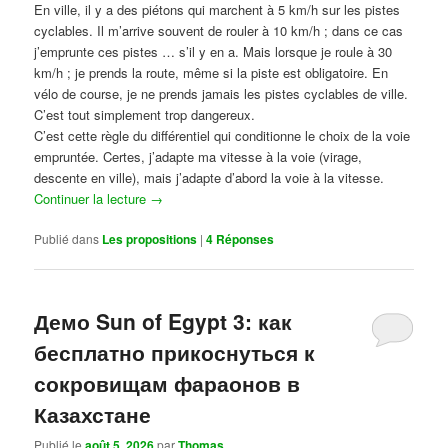
En ville, il y a des piétons qui marchent à 5 km/h sur les pistes
cyclables. Il m’arrive souvent de rouler à 10 km/h ; dans ce cas
j’emprunte ces pistes … s’il y en a. Mais lorsque je roule à 30
km/h ; je prends la route, même si la piste est obligatoire. En
vélo de course, je ne prends jamais les pistes cyclables de ville.
C’est tout simplement trop dangereux.
C’est cette règle du différentiel qui conditionne le choix de la voie
empruntée. Certes, j’adapte ma vitesse à la voie (virage,
descente en ville), mais j’adapte d’abord la voie à la vitesse.
Continuer la lecture
→
Publié dans
Les propositions
|
4
Réponses
Демо Sun of Egypt 3: как
бесплатно прикоснуться к
сокровищам фараонов в
Казахстане
Publié le
août 5, 2026
par
Thomas