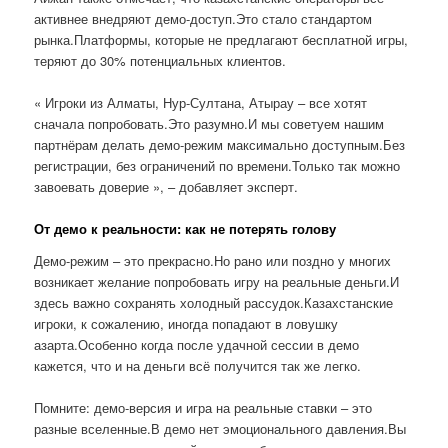
активнее внедряют демо-доступ.Это стало стандартом
рынка.Платформы, которые не предлагают бесплатной игры,
теряют до 30% потенциальных клиентов.
« Игроки из Алматы, Нур-Султана, Атырау – все хотят
сначала попробовать.Это разумно.И мы советуем нашим
партнёрам делать демо-режим максимально доступным.Без
регистрации, без ограничений по времени.Только так можно
завоевать доверие », – добавляет эксперт.
От демо к реальности: как не потерять голову
Демо-режим – это прекрасно.Но рано или поздно у многих
возникает желание попробовать игру на реальные деньги.И
здесь важно сохранять холодный рассудок.Казахстанские
игроки, к сожалению, иногда попадают в ловушку
азарта.Особенно когда после удачной сессии в демо
кажется, что и на деньги всё получится так же легко.
Помните: демо-версия и игра на реальные ставки – это
разные вселенные.В демо нет эмоционального давления.Вы