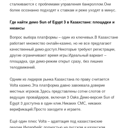
сталкиваются с проблемами управления банкроллом.Они
более осознанно подходят к ставкам и реже уходят в минус.
Где найти демо Sun of Egypt 3 в Казахстане: площадки и
нюансы
Вопрос выбора платформы – один из ключевых.В Казахстане
работает множество онлайн-казино, но не все предлагают
качественный демо-доступ.Некоторые требуют регистрации,
другие ограничивают время игры.Идеальный вариант –
площадка, где демо-режим открыт сразу, без лишних
телодвижений.
Одним из лидеров рынка Казахстана по праву считается
Volta казино.Эта платформа давно завоевала доверие
местных игроков.Здесь представлены сотни слотов от
ведущих провайдеров, включая 3 Oaks.Демо-версия Sun of
Egypt 3 доступна в один клик.Никаких СМС, никаких
верификаций.Просто заходите и играете.
Ещё один плюс Volta – адаптация под казахстанские
реалии.Интерфейс полностью на русском и казахском