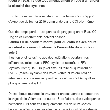
jusqu’en 2031, refuse tout aménagement en vue d’améliorer
la sécurité des cyclistes.
Pourtant, des solutions existent comme le montre un rapport
d’expertise de février 2019 commandé par la CCI elle-même !
Que de temps perdu ! Les parties de ping-pong entre État, CCI,
Région et Départements doivent cesser !
Faudra-t-il un accident mortel pour qu’enfin les décideurs
accèdent aux revendications de l’ensemble du monde du
vélo ?
Il est en effet rarissime que des fédérations pourtant très
différentes, telles que la FFC (cyclisme sportif), la FFV
(cyclotourisme), la FUB (cyclisme utilitaire ou quotidien) et
l’AF3V (réseau cyclable des voies vertes et véloroutes) se
retrouvent sur une même question ce qui montre bien qu’il est
plus que temps d’agir !
De nombreux touristes le traversent chaque année en empruntant
le trajet de la Vélomaritime ou de l’Euro Vélo 4, des cyclosportifs
normands l’utilisent très fréquemment lors de leurs sorties
hebdomadaires ou des salariés de la zone industrialo-portuaire