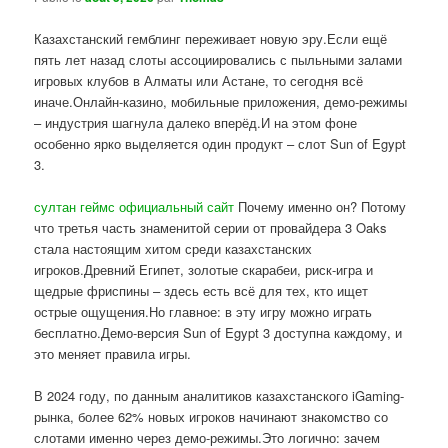
Казахстанский гемблинг переживает новую эру.Если ещё
пять лет назад слоты ассоциировались с пыльными залами
игровых клубов в Алматы или Астане, то сегодня всё
иначе.Онлайн-казино, мобильные приложения, демо-режимы
– индустрия шагнула далеко вперёд.И на этом фоне
особенно ярко выделяется один продукт – слот Sun of Egypt
3.
султан геймс официальный сайт
Почему именно он? Потому
что третья часть знаменитой серии от провайдера 3 Oaks
стала настоящим хитом среди казахстанских
игроков.Древний Египет, золотые скарабеи, риск-игра и
щедрые фриспины – здесь есть всё для тех, кто ищет
острые ощущения.Но главное: в эту игру можно играть
бесплатно.Демо-версия Sun of Egypt 3 доступна каждому, и
это меняет правила игры.
В 2024 году, по данным аналитиков казахстанского iGaming-
рынка, более 62% новых игроков начинают знакомство со
слотами именно через демо-режимы.Это логично: зачем