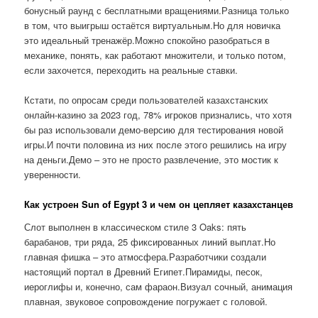
бонусный раунд с бесплатными вращениями.Разница только
в том, что выигрыш остаётся виртуальным.Но для новичка
это идеальный тренажёр.Можно спокойно разобраться в
механике, понять, как работают множители, и только потом,
если захочется, переходить на реальные ставки.
Кстати, по опросам среди пользователей казахстанских
онлайн-казино за 2023 год, 78% игроков признались, что хотя
бы раз использовали демо-версию для тестирования новой
игры.И почти половина из них после этого решились на игру
на деньги.Демо – это не просто развлечение, это мостик к
уверенности.
Как устроен Sun of Egypt 3 и чем он цепляет казахстанцев
Слот выполнен в классическом стиле 3 Oaks: пять
барабанов, три ряда, 25 фиксированных линий выплат.Но
главная фишка – это атмосфера.Разработчики создали
настоящий портал в Древний Египет.Пирамиды, песок,
иероглифы и, конечно, сам фараон.Визуал сочный, анимация
плавная, звуковое сопровождение погружает с головой.