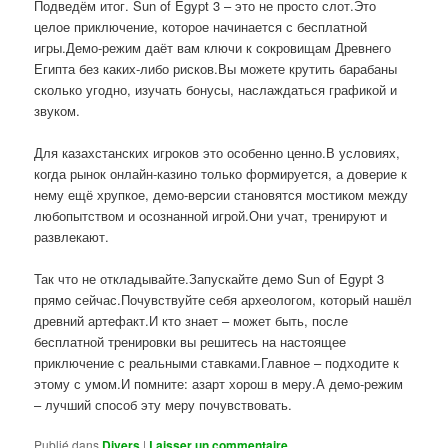
Подведём итог. Sun of Egypt 3 – это не просто слот.Это
целое приключение, которое начинается с бесплатной
игры.Демо-режим даёт вам ключи к сокровищам Древнего
Египта без каких-либо рисков.Вы можете крутить барабаны
сколько угодно, изучать бонусы, наслаждаться графикой и
звуком.
Для казахстанских игроков это особенно ценно.В условиях,
когда рынок онлайн-казино только формируется, а доверие к
нему ещё хрупкое, демо-версии становятся мостиком между
любопытством и осознанной игрой.Они учат, тренируют и
развлекают.
Так что не откладывайте.Запускайте демо Sun of Egypt 3
прямо сейчас.Почувствуйте себя археологом, который нашёл
древний артефакт.И кто знает – может быть, после
бесплатной тренировки вы решитесь на настоящее
приключение с реальными ставками.Главное – подходите к
этому с умом.И помните: азарт хорош в меру.А демо-режим
– лучший способ эту меру почувствовать.
Publié dans
Divers
|
Laisser un commentaire