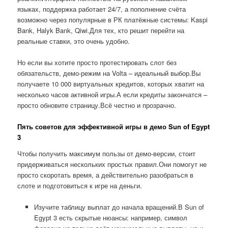
языках, поддержка работает 24/7, а пополнение счёта
возможно через популярные в РК платёжные системы: Kaspi
Bank, Halyk Bank, Qiwi.Для тех, кто решит перейти на
реальные ставки, это очень удобно.
Но если вы хотите просто протестировать слот без
обязательств, демо-режим на Volta – идеальный выбор.Вы
получаете 10 000 виртуальных кредитов, которых хватит на
несколько часов активной игры.А если кредиты закончатся –
просто обновите страницу.Всё честно и прозрачно.
Пять советов для эффективной игры в демо Sun of Egypt
3
Чтобы получить максимум пользы от демо-версии, стоит
придерживаться нескольких простых правил.Они помогут не
просто скоротать время, а действительно разобраться в
слоте и подготовиться к игре на деньги.
Изучите таблицу выплат до начала вращений.В Sun of
Egypt 3 есть скрытые нюансы: например, символ