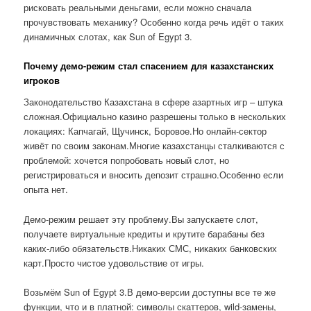
рисковать реальными деньгами, если можно сначала
прочувствовать механику? Особенно когда речь идёт о таких
динамичных слотах, как Sun of Egypt 3.
Почему демо-режим стал спасением для казахстанских
игроков
Законодательство Казахстана в сфере азартных игр – штука
сложная.Официально казино разрешены только в нескольких
локациях: Капчагай, Щучинск, Боровое.Но онлайн-сектор
живёт по своим законам.Многие казахстанцы сталкиваются с
проблемой: хочется попробовать новый слот, но
регистрироваться и вносить депозит страшно.Особенно если
опыта нет.
Демо-режим решает эту проблему.Вы запускаете слот,
получаете виртуальные кредиты и крутите барабаны без
каких-либо обязательств.Никаких СМС, никаких банковских
карт.Просто чистое удовольствие от игры.
Возьмём Sun of Egypt 3.В демо-версии доступны все те же
функции, что и в платной: символы скаттеров, wild-замены,