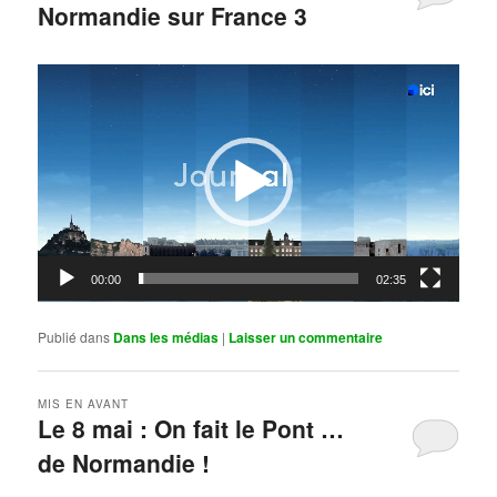
Normandie sur France 3
Publié le
mai 11, 2026
par
Steph
Lecteur
vidéo
00:00
02:35
Publié dans
Dans les médias
|
Laisser un commentaire
MIS EN AVANT
Le 8 mai : On fait le Pont …
de Normandie !