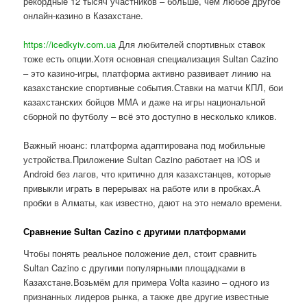
рекордные 12 тысяч участников – больше, чем любое другое
онлайн-казино в Казахстане.
https://icedkyiv.com.ua
Для любителей спортивных ставок
тоже есть опции.Хотя основная специализация Sultan Cazino
– это казино-игры, платформа активно развивает линию на
казахстанские спортивные события.Ставки на матчи КПЛ, бои
казахстанских бойцов ММА и даже на игры национальной
сборной по футболу – всё это доступно в несколько кликов.
Важный нюанс: платформа адаптирована под мобильные
устройства.Приложение Sultan Cazino работает на iOS и
Android без лагов, что критично для казахстанцев, которые
привыкли играть в перерывах на работе или в пробках.А
пробки в Алматы, как известно, дают на это немало времени.
Сравнение Sultan Cazino с другими платформами
Чтобы понять реальное положение дел, стоит сравнить
Sultan Cazino с другими популярными площадками в
Казахстане.Возьмём для примера Volta казино – одного из
признанных лидеров рынка, а также две другие известные