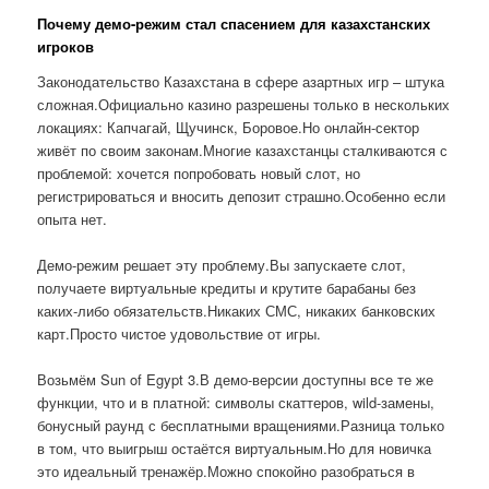
Почему демо-режим стал спасением для казахстанских
игроков
Законодательство Казахстана в сфере азартных игр – штука
сложная.Официально казино разрешены только в нескольких
локациях: Капчагай, Щучинск, Боровое.Но онлайн-сектор
живёт по своим законам.Многие казахстанцы сталкиваются с
проблемой: хочется попробовать новый слот, но
регистрироваться и вносить депозит страшно.Особенно если
опыта нет.
Демо-режим решает эту проблему.Вы запускаете слот,
получаете виртуальные кредиты и крутите барабаны без
каких-либо обязательств.Никаких СМС, никаких банковских
карт.Просто чистое удовольствие от игры.
Возьмём Sun of Egypt 3.В демо-версии доступны все те же
функции, что и в платной: символы скаттеров, wild-замены,
бонусный раунд с бесплатными вращениями.Разница только
в том, что выигрыш остаётся виртуальным.Но для новичка
это идеальный тренажёр.Можно спокойно разобраться в