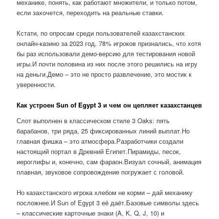
механике, понять, как работают множители, и только потом,
если захочется, переходить на реальные ставки.
Кстати, по опросам среди пользователей казахстанских
онлайн-казино за 2023 год, 78% игроков признались, что хотя
бы раз использовали демо-версию для тестирования новой
игры.И почти половина из них после этого решились на игру
на деньги.Демо – это не просто развлечение, это мостик к
уверенности.
Как устроен Sun of Egypt 3 и чем он цепляет казахстанцев
Слот выполнен в классическом стиле 3 Oaks: пять
барабанов, три ряда, 25 фиксированных линий выплат.Но
главная фишка – это атмосфера.Разработчики создали
настоящий портал в Древний Египет.Пирамиды, песок,
иероглифы и, конечно, сам фараон.Визуал сочный, анимация
плавная, звуковое сопровождение погружает с головой.
Но казахстанского игрока хлебом не корми – дай механику
посложнее.И Sun of Egypt 3 её даёт.Базовые символы здесь
– классические карточные знаки (A, K, Q, J, 10) и