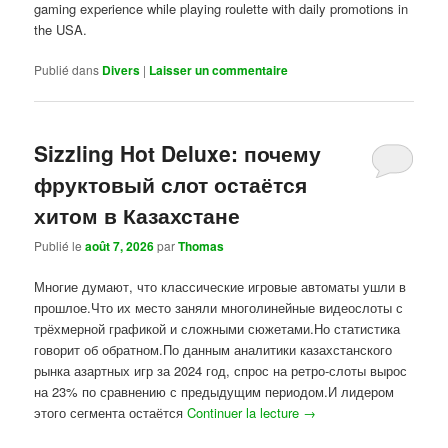
gaming experience while playing roulette with daily promotions in
the USA.
Publié dans
Divers
|
Laisser un commentaire
Sizzling Hot Deluxe: почему
фруктовый слот остаётся
хитом в Казахстане
Publié le
août 7, 2026
par
Thomas
Многие думают, что классические игровые автоматы ушли в
прошлое.Что их место заняли многолинейные видеослоты с
трёхмерной графикой и сложными сюжетами.Но статистика
говорит об обратном.По данным аналитики казахстанского
рынка азартных игр за 2024 год, спрос на ретро-слоты вырос
на 23% по сравнению с предыдущим периодом.И лидером
этого сегмента остаётся
Continuer la lecture
→