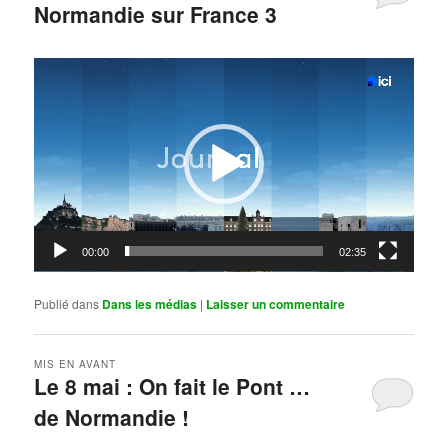
Normandie sur France 3
Publié le
mai 11, 2026
par
Steph
Lecteur
vidéo
00:00
02:35
Publié dans
Dans les médias
|
Laisser un commentaire
MIS EN AVANT
Le 8 mai : On fait le Pont …
de Normandie !