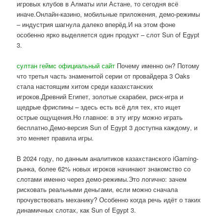
игровых клубов в Алматы или Астане, то сегодня всё
иначе.Онлайн-казино, мобильные приложения, демо-режимы
– индустрия шагнула далеко вперёд.И на этом фоне
особенно ярко выделяется один продукт – слот Sun of Egypt
3.
султан геймс официальный сайт
Почему именно он? Потому
что третья часть знаменитой серии от провайдера 3 Oaks
стала настоящим хитом среди казахстанских
игроков.Древний Египет, золотые скарабеи, риск-игра и
щедрые фриспины – здесь есть всё для тех, кто ищет
острые ощущения.Но главное: в эту игру можно играть
бесплатно.Демо-версия Sun of Egypt 3 доступна каждому, и
это меняет правила игры.
В 2024 году, по данным аналитиков казахстанского iGaming-
рынка, более 62% новых игроков начинают знакомство со
слотами именно через демо-режимы.Это логично: зачем
рисковать реальными деньгами, если можно сначала
прочувствовать механику? Особенно когда речь идёт о таких
динамичных слотах, как Sun of Egypt 3.