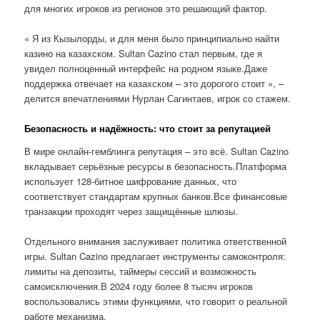
для многих игроков из регионов это решающий фактор.
« Я из Кызылорды, и для меня было принципиально найти
казино на казахском. Sultan Cazino стал первым, где я
увидел полноценный интерфейс на родном языке.Даже
поддержка отвечает на казахском – это дорогого стоит », –
делится впечатлениями Нурлан Сагинтаев, игрок со стажем.
Безопасность и надёжность: что стоит за репутацией
В мире онлайн-гемблинга репутация – это всё. Sultan Cazino
вкладывает серьёзные ресурсы в безопасность.Платформа
использует 128-битное шифрование данных, что
соответствует стандартам крупных банков.Все финансовые
транзакции проходят через защищённые шлюзы.
Отдельного внимания заслуживает политика ответственной
игры. Sultan Cazino предлагает инструменты самоконтроля:
лимиты на депозиты, таймеры сессий и возможность
самоисключения.В 2024 году более 8 тысяч игроков
воспользовались этими функциями, что говорит о реальной
работе механизма.