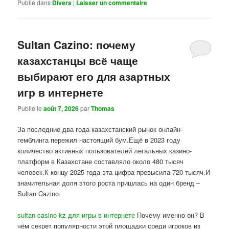
Publié dans
Divers
|
Laisser un commentaire
Sultan Cazino: почему
казахстанцы всё чаще
выбирают его для азартных
игр в интернете
Publié le
août 7, 2026
par
Thomas
За последние два года казахстанский рынок онлайн-
гемблинга пережил настоящий бум.Ещё в 2023 году
количество активных пользователей легальных казино-
платформ в Казахстане составляло около 480 тысяч
человек.К концу 2025 года эта цифра превысила 720 тысяч.И
значительная доля этого роста пришлась на один бренд –
Sultan Cazino.
sultan casino kz для игры в интернете
Почему именно он? В
чём секрет популярности этой площадки среди игроков из