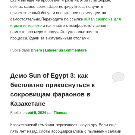
сейчас самое время.Зарегистрируйтесь, получите
приветственный бонус и оцените все преимущества
самостоятельно.Переходите по ссылке
sultan casino kz для
игры в интернете
и начинайте с комфортом.Главное –
помните про меру и получайте удовольствие от
процесса.Удачи за виртуальными столами!
Publié dans
Divers
|
Laisser un commentaire
Демо Sun of Egypt 3: как
бесплатно прикоснуться к
сокровищам фараонов в
Казахстане
Publié le
août 5, 2026
par
Thomas
Казахстанский гемблинг переживает новую эру.Если ещё
пять лет назад слоты ассоциировались с пыльными залами