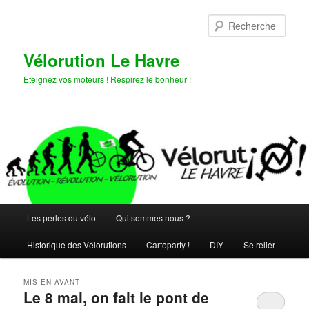
Aller
Aller
au
au
Rech
contenu
contenu
principal
secondaire
Vélorution Le Havre
Eteignez vos moteurs ! Respirez le bonheur !
Menu
Les perles du vélo
Qui sommes nous ?
principal
Historique des Vélorutions
Cartoparty !
DIY
Se relier
MIS EN AVANT
Le 8 mai, on fait le pont de