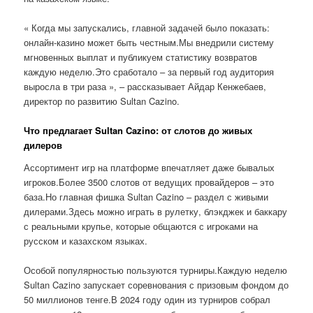
« Когда мы запускались, главной задачей было показать:
онлайн-казино может быть честным.Мы внедрили систему
мгновенных выплат и публикуем статистику возвратов
каждую неделю.Это сработало – за первый год аудитория
выросла в три раза », – рассказывает Айдар Кенжебаев,
директор по развитию Sultan Cazino.
Что предлагает Sultan Cazino: от слотов до живых
дилеров
Ассортимент игр на платформе впечатляет даже бывалых
игроков.Более 3500 слотов от ведущих провайдеров – это
база.Но главная фишка Sultan Cazino – раздел с живыми
дилерами.Здесь можно играть в рулетку, блэкджек и баккару
с реальными крупье, которые общаются с игроками на
русском и казахском языках.
Особой популярностью пользуются турниры.Каждую неделю
Sultan Cazino запускает соревнования с призовым фондом до
50 миллионов тенге.В 2024 году один из турниров собрал