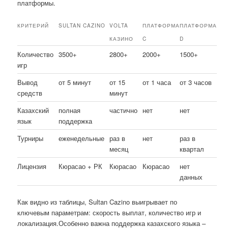
платформы.
КРИТЕРИЙ
SULTAN CAZINO
VOLTA
ПЛАТФОРМА
ПЛАТФОРМА
КАЗИНО
C
D
Количество
3500+
2800+
2000+
1500+
игр
Вывод
от 5 минут
от 15
от 1 часа
от 3 часов
средств
минут
Казахский
полная
частично
нет
нет
язык
поддержка
Турниры
еженедельные
раз в
нет
раз в
месяц
квартал
Лицензия
Кюрасао + РК
Кюрасао
Кюрасао
нет
данных
Как видно из таблицы, Sultan Cazino выигрывает по
ключевым параметрам: скорость выплат, количество игр и
локализация.Особенно важна поддержка казахского языка –