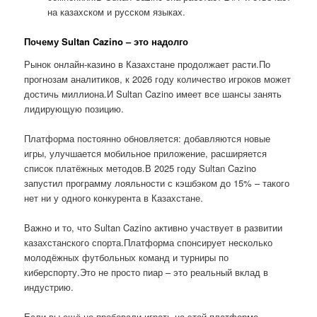
на казахском и русском языках.
Почему Sultan Cazino – это надолго
Рынок онлайн-казино в Казахстане продолжает расти.По
прогнозам аналитиков, к 2026 году количество игроков может
достичь миллиона.И Sultan Cazino имеет все шансы занять
лидирующую позицию.
Платформа постоянно обновляется: добавляются новые
игры, улучшается мобильное приложение, расширяется
список платёжных методов.В 2025 году Sultan Cazino
запустил программу лояльности с кэшбэком до 15% – такого
нет ни у одного конкурента в Казахстане.
Важно и то, что Sultan Cazino активно участвует в развитии
казахстанского спорта.Платформа спонсирует несколько
молодёжных футбольных команд и турниры по
киберспорту.Это не просто пиар – это реальный вклад в
индустрию.
Если вы ещё не пробовали играть на этой платформе,