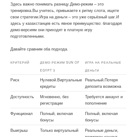
Здесь важно понимать разницу.Демо-режим – это
тренировка.Вы учитесь, привыкаете к ритму слота, ищете
свои стратегии.Игра на деньги – это уже серьёзный шаг.И
здесь у казахстанцев есть явное преимущество: благодаря
демо-версиям они приходят в платную игру
подготовленными.
Давайте сравним оба подхода.
КРИТЕРИЙ
ДЕМО-РЕЖИМ SUN OF
ИГРА НА РЕАЛЬНЫЕ
EGYPT 3
ДЕНЬГИ
Риск
Нулевой.Виртуальные
Реальный.Потеря
кредиты
депозита возможна
Доступность
Мгновенно, без
Требуется аккаунт и
регистрации
пополнение
Функционал
Полный, включая
Полный, включая
бонусы
бонусы
Выигрыш
Только виртуальный
Реальные деньги,
возможен кэшаут