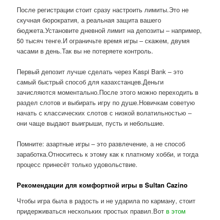
После регистрации стоит сразу настроить лимиты.Это не
скучная бюрократия, а реальная защита вашего
бюджета.Установите дневной лимит на депозиты – например,
50 тысяч тенге.И ограничьте время игры – скажем, двумя
часами в день.Так вы не потеряете контроль.
Первый депозит лучше сделать через Kaspi Bank – это
самый быстрый способ для казахстанцев.Деньги
зачисляются моментально.После этого можно переходить в
раздел слотов и выбирать игру по душе.Новичкам советую
начать с классических слотов с низкой волатильностью –
они чаще выдают выигрыши, пусть и небольшие.
Помните: азартные игры – это развлечение, а не способ
заработка.Относитесь к этому как к платному хобби, и тогда
процесс принесёт только удовольствие.
Рекомендации для комфортной игры в Sultan Cazino
Чтобы игра была в радость и не ударила по карману, стоит
придерживаться нескольких простых правил.Вот
в этом