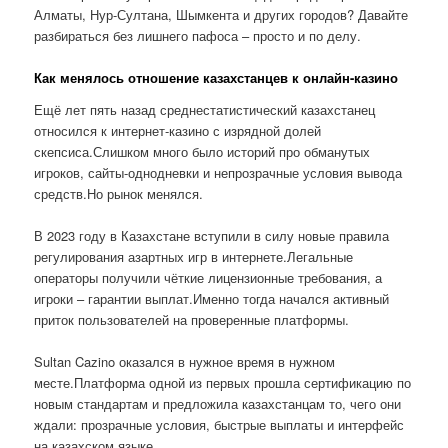
Алматы, Нур-Султана, Шымкента и других городов? Давайте
разбираться без лишнего пафоса – просто и по делу.
Как менялось отношение казахстанцев к онлайн-казино
Ещё лет пять назад среднестатистический казахстанец
относился к интернет-казино с изрядной долей
скепсиса.Слишком много было историй про обманутых
игроков, сайты-однодневки и непрозрачные условия вывода
средств.Но рынок менялся.
В 2023 году в Казахстане вступили в силу новые правила
регулирования азартных игр в интернете.Легальные
операторы получили чёткие лицензионные требования, а
игроки – гарантии выплат.Именно тогда начался активный
приток пользователей на проверенные платформы.
Sultan Cazino оказался в нужное время в нужном
месте.Платформа одной из первых прошла сертификацию по
новым стандартам и предложила казахстанцам то, чего они
ждали: прозрачные условия, быстрые выплаты и интерфейс
на казахском языке.