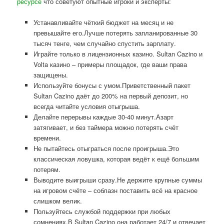
ресурсе
что советуют опытные игроки и эксперты:
Устанавливайте чёткий бюджет на месяц и не
превышайте его.Лучше потерять запланированные 30
тысяч тенге, чем случайно спустить зарплату.
Играйте только в лицензионных казино. Sultan Cazino и
Volta казино – примеры площадок, где ваши права
защищены.
Используйте бонусы с умом.Приветственный пакет
Sultan Cazino даёт до 200% на первый депозит, но
всегда читайте условия отыгрыша.
Делайте перерывы каждые 30-40 минут.Азарт
затягивает, и без таймера можно потерять счёт
времени.
Не пытайтесь отыграться после проигрыша.Это
классическая ловушка, которая ведёт к ещё большим
потерям.
Выводите выигрыши сразу.Не держите крупные суммы
на игровом счёте – соблазн поставить всё на красное
слишком велик.
Пользуйтесь службой поддержки при любых
сомнениях.В Sultan Cazino она работает 24/7 и отвечает