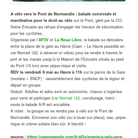
A vélo vers le Pont de Normandie : balade conviviale et
manifestive
pour le droit au vélo
sur le Pont, géré par la CCI
Seine Estuaire qui refuse d’engager les travaux de sécurisation
pour les cyclistes.
Organisée par l’
AF3V
et
La Roue Libre
, la balade se déroulera
entre la place de la gare au Havre (Caen – Le Havre possible en
car Nomad 122, à réserver si vélos) pour se rendre à travers le
port et les marais jusqu’à la Maison de l’Estuaire située au pied
du Pont (15 km) avec pique-nique et visite.
RDV le vendredi 8 mai au Havre à 11h
sur le parvis de la Gare
(routière + SNCF) : rassemblement des cyclistes de la région et
départ en groupe.
Gratuit. Adultes et ados sont en autonomie, chacun s’organise
pour venir et participer (
car Nomad 122
, covoiturage, train) :
seule la balade A/R est encadrée.
A noter : le groupe ne se rendra pas à vélo sur le Pont de
Normandie. Emmener son vélo (ou à louer sur place), eau, pique-
nique et crème solaire bien sûr. A bientôt !
source :
https://openagenda.com/fr/af3v/events/a-velo-vers-