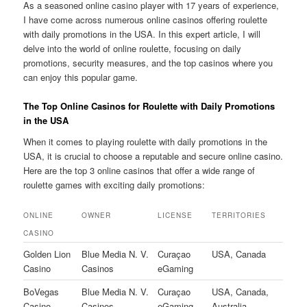
As a seasoned online casino player with 17 years of experience,
I have come across numerous online casinos offering roulette
with daily promotions in the USA. In this expert article, I will
delve into the world of online roulette, focusing on daily
promotions, security measures, and the top casinos where you
can enjoy this popular game.
The Top Online Casinos for Roulette with Daily Promotions
in the USA
When it comes to playing roulette with daily promotions in the
USA, it is crucial to choose a reputable and secure online casino.
Here are the top 3 online casinos that offer a wide range of
roulette games with exciting daily promotions:
ONLINE
OWNER
LICENSE
TERRITORIES
CASINO
Golden Lion
Blue Media N. V.
Curaçao
USA, Canada
Casino
Casinos
eGaming
BoVegas
Blue Media N. V.
Curaçao
USA, Canada,
Casino
Casinos
eGaming
Australia