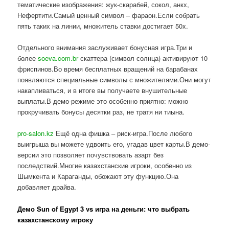
тематические изображения: жук-скарабей, сокол, анкх,
Нефертити.Самый ценный символ – фараон.Если собрать
пять таких на линии, множитель ставки достигает 50x.
Отдельного внимания заслуживает бонусная игра.Три и
более
soeva.com.br
скаттера (символ солнца) активируют 10
фриспинов.Во время бесплатных вращений на барабанах
появляются специальные символы с множителями.Они могут
накапливаться, и в итоге вы получаете внушительные
выплаты.В демо-режиме это особенно приятно: можно
прокручивать бонусы десятки раз, не тратя ни тиына.
pro-salon.kz
Ещё одна фишка – риск-игра.После любого
выигрыша вы можете удвоить его, угадав цвет карты.В демо-
версии это позволяет почувствовать азарт без
последствий.Многие казахстанские игроки, особенно из
Шымкента и Караганды, обожают эту функцию.Она
добавляет драйва.
Демо Sun of Egypt 3 vs игра на деньги: что выбрать
казахстанскому игроку