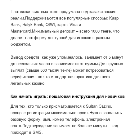
Платежная система тоже продумана под казахстанские
реалии.Поддерживаются все популярные способы: Kaspi
Bank, Halyk Bank, QIWI, карты Visa и
Mastercard.Минимальный депозит – всего 1000 тенге, что
делает платформу доступной для игроков с разным
бюджетом.
Вывод средств, как уже упоминалось, занимает от 5 минут
до нескольких часов в зависимости от суммы.Для крупных
выплат (свыше 500 тысяч тенге) может потребоваться
верификация, но это стандартная практика для всех
легальных казино.
Как начать играть: пошаговая инструкция для новичков
Для тех, кто только присматривается к Sultan Cazino,
процесс регистрации максимально прост.Нужно заполнить
базовую форму: имя, номер телефона, электронная
почта.Подтверждение занимает не больше минуты – код
приходит в SMS.