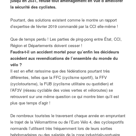
jusqu’en 2031, refuse tout aménagement en vue d’améliorer
la sécurité des cyclistes.
Pourtant, des solutions existent comme le montre un rapport
d’expertise de février 2019 commandé par la CCI elle-même !
Que de temps perdu ! Les parties de ping-pong entre État, CCI,
Région et Départements doivent cesser !
Faudra-t-il un accident mortel pour qu’enfin les décideurs
accèdent aux revendications de l’ensemble du monde du
vélo ?
Il est en effet rarissime que des fédérations pourtant très
différentes, telles que la FFC (cyclisme sportif), la FFV
(cyclotourisme), la FUB (cyclisme utilitaire ou quotidien) et
l’AF3V (réseau cyclable des voies vertes et véloroutes) se
retrouvent sur une même question ce qui montre bien qu’il est
plus que temps d’agir !
De nombreux touristes le traversent chaque année en empruntant
le trajet de la Vélomaritime ou de l’Euro Vélo 4, des cyclosportifs
normands l’utilisent très fréquemment lors de leurs sorties
hebdomadaires ou des salariés de la zone industrialo-portuaire