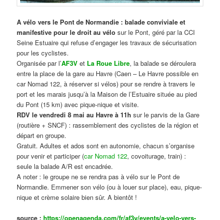
A vélo vers le Pont de Normandie : balade conviviale et
manifestive
pour le droit au vélo
sur le Pont, géré par la CCI
Seine Estuaire qui refuse d’engager les travaux de sécurisation
pour les cyclistes.
Organisée par l’
AF3V
et
La Roue Libre
, la balade se déroulera
entre la place de la gare au Havre (Caen – Le Havre possible en
car Nomad 122, à réserver si vélos) pour se rendre à travers le
port et les marais jusqu’à la Maison de l’Estuaire située au pied
du Pont (15 km) avec pique-nique et visite.
RDV le vendredi 8 mai au Havre à 11h
sur le parvis de la Gare
(routière + SNCF) : rassemblement des cyclistes de la région et
départ en groupe.
Gratuit. Adultes et ados sont en autonomie, chacun s’organise
pour venir et participer (
car Nomad 122
, covoiturage, train) :
seule la balade A/R est encadrée.
A noter : le groupe ne se rendra pas à vélo sur le Pont de
Normandie. Emmener son vélo (ou à louer sur place), eau, pique-
nique et crème solaire bien sûr. A bientôt !
source :
https://openagenda.com/fr/af3v/events/a-velo-vers-