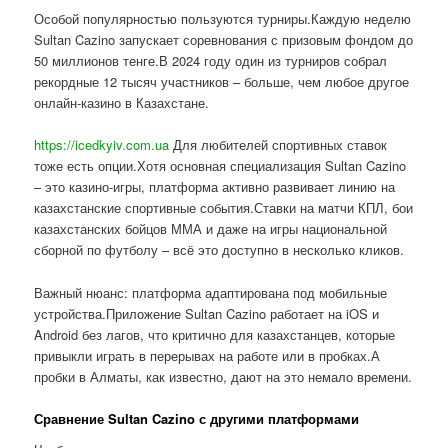
Особой популярностью пользуются турниры.Каждую неделю
Sultan Cazino запускает соревнования с призовым фондом до
50 миллионов тенге.В 2024 году один из турниров собрал
рекордные 12 тысяч участников – больше, чем любое другое
онлайн-казино в Казахстане.
https://icedkyiv.com.ua
Для любителей спортивных ставок
тоже есть опции.Хотя основная специализация Sultan Cazino
– это казино-игры, платформа активно развивает линию на
казахстанские спортивные события.Ставки на матчи КПЛ, бои
казахстанских бойцов ММА и даже на игры национальной
сборной по футболу – всё это доступно в несколько кликов.
Важный нюанс: платформа адаптирована под мобильные
устройства.Приложение Sultan Cazino работает на iOS и
Android без лагов, что критично для казахстанцев, которые
привыкли играть в перерывах на работе или в пробках.А
пробки в Алматы, как известно, дают на это немало времени.
Сравнение Sultan Cazino с другими платформами