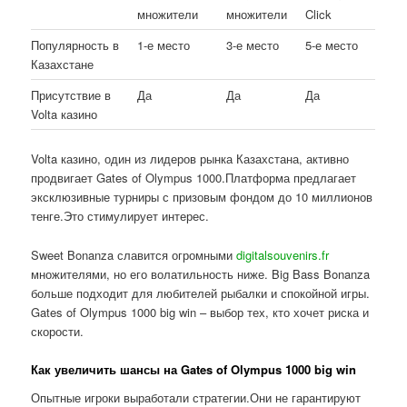
множители
множители
Click
Популярность в
1-е место
3-е место
5-е место
Казахстане
Присутствие в
Да
Да
Да
Volta казино
Volta казино, один из лидеров рынка Казахстана, активно
продвигает Gates of Olympus 1000.Платформа предлагает
эксклюзивные турниры с призовым фондом до 10 миллионов
тенге.Это стимулирует интерес.
Sweet Bonanza славится огромными
digitalsouvenirs.fr
множителями, но его волатильность ниже. Big Bass Bonanza
больше подходит для любителей рыбалки и спокойной игры.
Gates of Olympus 1000 big win – выбор тех, кто хочет риска и
скорости.
Как увеличить шансы на Gates of Olympus 1000 big win
Опытные игроки выработали стратегии.Они не гарантируют