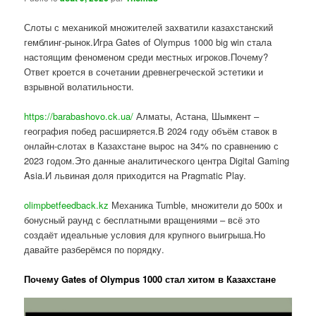
Слоты с механикой множителей захватили казахстанский
гемблинг-рынок.Игра Gates of Olympus 1000 big win стала
настоящим феноменом среди местных игроков.Почему?
Ответ кроется в сочетании древнегреческой эстетики и
взрывной волатильности.
https://barabashovo.ck.ua/
Алматы, Астана, Шымкент –
география побед расширяется.В 2024 году объём ставок в
онлайн-слотах в Казахстане вырос на 34% по сравнению с
2023 годом.Это данные аналитического центра Digital Gaming
Asia.И львиная доля приходится на Pragmatic Play.
olimpbetfeedback.kz
Механика Tumble, множители до 500x и
бонусный раунд с бесплатными вращениями – всё это
создаёт идеальные условия для крупного выигрыша.Но
давайте разберёмся по порядку.
Почему Gates of Olympus 1000 стал хитом в Казахстане