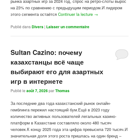
рынка азартных игр за 2024 год, спрос на ретро-слоты вырос
на 23% по сравнению с предыдущим периодом.И лидером
этого сегмента остаётся
Continuer la lecture
→
Publié dans
Divers
|
Laisser un commentaire
Sultan Cazino: почему
казахстанцы всё чаще
выбирают его для азартных
игр в интернете
Publié le
août 7, 2026
par
Thomas
За последние два года казахстанский рынок онлайн-
гемблинга пережил настоящий бум.Ещё в 2023 году
количество активных пользователей легальных казино-
платформ в Казахстане составляло около 480 тысяч
человек.К концу 2025 года эта цифра превысила 720 тысяч.И
значительная доля этого роста пришлась на один бренд –