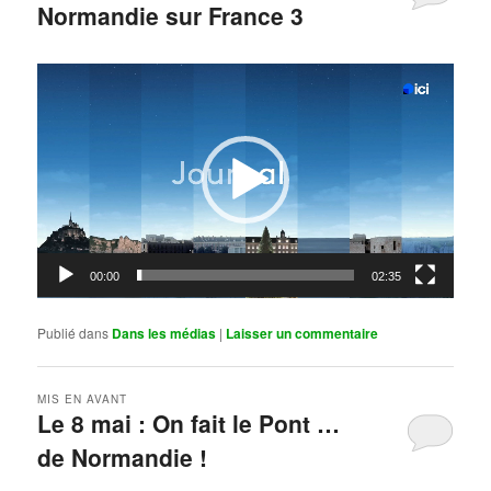
Normandie sur France 3
Publié le
mai 11, 2026
par
Steph
Lecteur
vidéo
00:00
02:35
Publié dans
Dans les médias
|
Laisser un commentaire
MIS EN AVANT
Le 8 mai : On fait le Pont …
de Normandie !