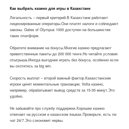
Как выбрать казино для игры в Казахстане
Легальность – первый критерий.В Казахстане работают
лицензированные операторы.Они платят налоги и соблюдают
законы. Gates of Olympus 1000 доступен на большинстве
таких платформ.
Обратите внимание на бонусы.Многие казино предлагают
приветственные пакеты до 200 000 тенге.Но читайте условия
отыгрыша.Иногда выгоднее играть без бонуса, особенно если
вы охотитесь за big win.
Скорость выплат – второй важный фактор.Казахстанские
игроки ценят моментальные транзакции. Volta казино,
например, обрабатывает вывод средств за 15-30 минут.Это
удобно.
Не забывайте про службу поддержки.Хорошее казино
отвечает на русском и казахском языках.Проверьте, есть ли
чат 24/7.Это сэкономит нервы.