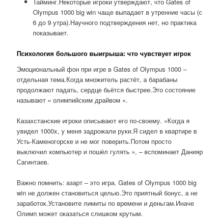
Тайминг.Некоторые игроки утверждают, что Gates of
Olympus 1000 big win чаще выпадает в утренние часы (с
6 до 9 утра).Научного подтверждения нет, но практика
показывает.
Психология большого выигрыша: что чувствует игрок
Эмоциональный фон при игре в Gates of Olympus 1000 –
отдельная тема.Когда множитель растёт, а барабаны
продолжают падать, сердце бьётся быстрее.Это состояние
называют « олимпийским драйвом ».
Казахстанские игроки описывают его по-своему. »Когда я
увидел 1000x, у меня задрожали руки.Я сидел в квартире в
Усть-Каменогорске и не мог поверить.Потом просто
выключил компьютер и пошёл гулять », – вспоминает Данияр
Сагинтаев.
Важно помнить: азарт – это игра. Gates of Olympus 1000 big
win не должен становиться целью.Это приятный бонус, а не
заработок.Установите лимиты по времени и деньгам.Иначе
Олимп может оказаться слишком крутым.