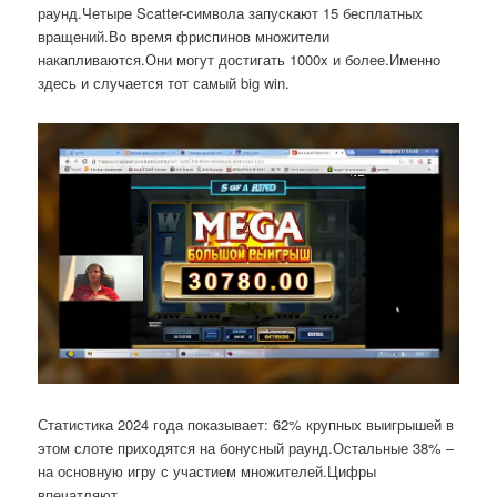
раунд.Четыре Scatter-символа запускают 15 бесплатных
вращений.Во время фриспинов множители
накапливаются.Они могут достигать 1000x и более.Именно
здесь и случается тот самый big win.
Статистика 2024 года показывает: 62% крупных выигрышей в
этом слоте приходятся на бонусный раунд.Остальные 38% –
на основную игру с участием множителей.Цифры
впечатляют.