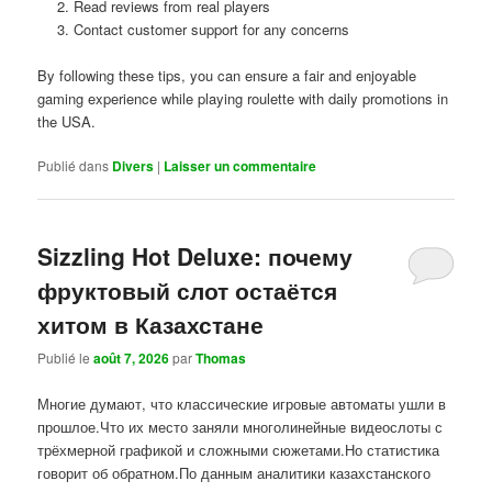
Read reviews from real players
Contact customer support for any concerns
By following these tips, you can ensure a fair and enjoyable
gaming experience while playing roulette with daily promotions in
the USA.
Publié dans
Divers
|
Laisser un commentaire
Sizzling Hot Deluxe: почему
фруктовый слот остаётся
хитом в Казахстане
Publié le
août 7, 2026
par
Thomas
Многие думают, что классические игровые автоматы ушли в
прошлое.Что их место заняли многолинейные видеослоты с
трёхмерной графикой и сложными сюжетами.Но статистика
говорит об обратном.По данным аналитики казахстанского