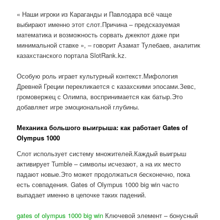
« Наши игроки из Караганды и Павлодара всё чаще
выбирают именно этот слот.Причина – предсказуемая
математика и возможность сорвать джекпот даже при
минимальной ставке », – говорит Азамат Тулебаев, аналитик
казахстанского портала SlotRank.kz.
Особую роль играет культурный контекст.Мифология
Древней Греции перекликается с казахскими эпосами.Зевс,
громовержец с Олимпа, воспринимается как батыр.Это
добавляет игре эмоциональной глубины.
Механика большого выигрыша: как работает Gates of
Olympus 1000
Слот использует систему множителей.Каждый выигрыш
активирует Tumble – символы исчезают, а на их место
падают новые.Это может продолжаться бесконечно, пока
есть совпадения. Gates of Olympus 1000 big win часто
выпадает именно в цепочке таких падений.
gates of olympus 1000 big win
Ключевой элемент – бонусный