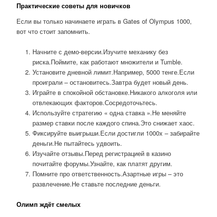
Практические советы для новичков
Если вы только начинаете играть в Gates of Olympus 1000,
вот что стоит запомнить.
Начните с демо-версии.Изучите механику без
риска.Поймите, как работают множители и Tumble.
Установите дневной лимит.Например, 5000 тенге.Если
проиграли – остановитесь.Завтра будет новый день.
Играйте в спокойной обстановке.Никакого алкоголя или
отвлекающих факторов.Сосредоточьтесь.
Используйте стратегию « одна ставка ».Не меняйте
размер ставки после каждого спина.Это снижает хаос.
Фиксируйте выигрыши.Если достигли 1000x – забирайте
деньги.Не пытайтесь удвоить.
Изучайте отзывы.Перед регистрацией в казино
почитайте форумы.Узнайте, как платят другим.
Помните про ответственность.Азартные игры – это
развлечение.Не ставьте последние деньги.
Олимп ждёт смелых