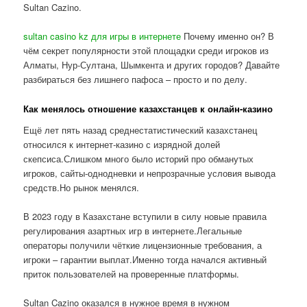
Sultan Cazino.
sultan casino kz для игры в интернете
Почему именно он? В
чём секрет популярности этой площадки среди игроков из
Алматы, Нур-Султана, Шымкента и других городов? Давайте
разбираться без лишнего пафоса – просто и по делу.
Как менялось отношение казахстанцев к онлайн-казино
Ещё лет пять назад среднестатистический казахстанец
относился к интернет-казино с изрядной долей
скепсиса.Слишком много было историй про обманутых
игроков, сайты-однодневки и непрозрачные условия вывода
средств.Но рынок менялся.
В 2023 году в Казахстане вступили в силу новые правила
регулирования азартных игр в интернете.Легальные
операторы получили чёткие лицензионные требования, а
игроки – гарантии выплат.Именно тогда начался активный
приток пользователей на проверенные платформы.
Sultan Cazino оказался в нужное время в нужном