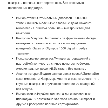
выигрыш, но повышают вероятность.Вот несколько
проверенных подходов.
Выбор ставки.Оптимальный диапазон – 200-500
тенге.Слишком маленькие ставки не дают накопить
множители.Слишком большие – быстро истощают
банкролл.
Контроль бонусов.Не гонитесь за фриспинами.Иногда
выгоднее остановиться после серии неудачных
вращений. Gates of Olympus 1000 big win требует
терпения.
Использование автоигры.Функция автовращений с
настройкой количества спинов помогает избежать
эмоциональных решений.Выставляйте лимиты.
Анализ истории.Ведите записи своих сессий.Замечайте
закономерности.Например, многие игроки отмечают, что
крупные выигрыши случаются после 50-70 вращений
без бонуса.
Выбор казино.Играйте только на лицензированных
площадках.В Казахстане это Volta казино, Olimpbet и
другие.Проверяйте наличие сертификатов.