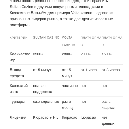
Чтобы понять реальное положение дел, стоит сравнить
Sultan Cazino с другими популярными площадками в
Казахстане.Возьмём для примера Volta казино – одного из
признанных лидеров рынка, а также две другие известные
платформы.
КРИТЕРИЙ
SULTAN CAZINO
VOLTA
ПЛАТФОРМА
ПЛАТФОРМА
КАЗИНО
C
D
Количество
3500+
2800+
2000+
1500+
игр
Вывод
от 5 минут
от 15
от 1 часа
от 3 часов
средств
минут
Казахский
полная
частично
нет
нет
язык
поддержка
Турниры
еженедельные
раз в
нет
раз в
месяц
квартал
Лицензия
Кюрасао + РК
Кюрасао
Кюрасао
нет
данных