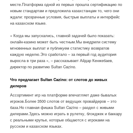
месте.Платформа одной из первых прошла сертификацию по
новым стандартам и предложила казахстанцам то, чего они
ждали: прозрачные условия, быстрые выплаты и интерфейс
на казахском языке.
« Когда мы запускались, главной задачей было показать:
онлайн-казино может быть честным.Мы внедрили систему
мгновенных выплат и публикуем статистику возвратов
каждую неделю.Это сработало – за первый год аудитория
выросла в три раза », – рассказывает Айдар Кенжебаев,
директор по развитию Sultan Cazino.
Что предлагает Sultan Cazino: от слотов до живых
дилеров
Ассортимент игр на платформе впечатляет даже бывалых
игроков.Более 3500 слотов от ведущих провайдеров – это
база.Но главная фишка Sultan Cazino – раздел с живыми
дилерами.Здесь можно играть в рулетку, блэкджек и баккару
с реальными крупье, которые общаются с игроками на
русском и казахском языках.