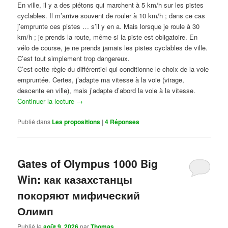
En ville, il y a des piétons qui marchent à 5 km/h sur les pistes
cyclables. Il m’arrive souvent de rouler à 10 km/h ; dans ce cas
j’emprunte ces pistes … s’il y en a. Mais lorsque je roule à 30
km/h ; je prends la route, même si la piste est obligatoire. En
vélo de course, je ne prends jamais les pistes cyclables de ville.
C’est tout simplement trop dangereux.
C’est cette règle du différentiel qui conditionne le choix de la voie
empruntée. Certes, j’adapte ma vitesse à la voie (virage,
descente en ville), mais j’adapte d’abord la voie à la vitesse.
Continuer la lecture
→
Publié dans
Les propositions
|
4
Réponses
Gates of Olympus 1000 Big
Win: как казахстанцы
покоряют мифический
Олимп
Publié le
août 9, 2026
par
Thomas