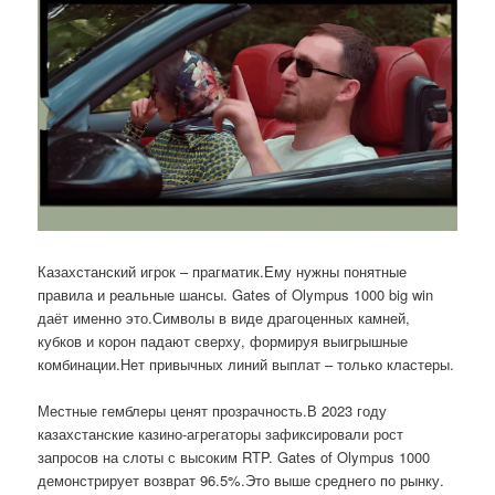
Казахстанский игрок – прагматик.Ему нужны понятные
правила и реальные шансы. Gates of Olympus 1000 big win
даёт именно это.Символы в виде драгоценных камней,
кубков и корон падают сверху, формируя выигрышные
комбинации.Нет привычных линий выплат – только кластеры.
Местные гемблеры ценят прозрачность.В 2023 году
казахстанские казино-агрегаторы зафиксировали рост
запросов на слоты с высоким RTP. Gates of Olympus 1000
демонстрирует возврат 96.5%.Это выше среднего по рынку.