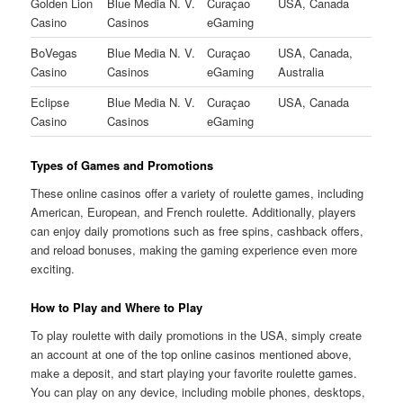
Golden Lion
Blue Media N. V.
Curaçao
USA, Canada
Casino
Casinos
eGaming
BoVegas
Blue Media N. V.
Curaçao
USA, Canada,
Casino
Casinos
eGaming
Australia
Eclipse
Blue Media N. V.
Curaçao
USA, Canada
Casino
Casinos
eGaming
Types of Games and Promotions
These online casinos offer a variety of roulette games, including
American, European, and French roulette. Additionally, players
can enjoy daily promotions such as free spins, cashback offers,
and reload bonuses, making the gaming experience even more
exciting.
How to Play and Where to Play
To play roulette with daily promotions in the USA, simply create
an account at one of the top online casinos mentioned above,
make a deposit, and start playing your favorite roulette games.
You can play on any device, including mobile phones, desktops,