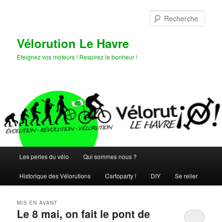
Aller
Aller
au
au
Rech
contenu
contenu
principal
secondaire
Vélorution Le Havre
Eteignez vos moteurs ! Respirez le bonheur !
Menu
Les perles du vélo
Qui sommes nous ?
principal
Historique des Vélorutions
Cartoparty !
DIY
Se relier
MIS EN AVANT
Le 8 mai, on fait le pont de