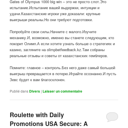
Gates of Olympus 1000 big win – это не просто слот.Это
испытание.Испытание вашей выдержки, интуиции и
удачи.Казахстанские игроки уже доказали: крупные
выигрыши реальны.Но они требуют подготовки.
Попробуйте свои силы.Начните с малого.Изучите
механику.И, возможно, именно вы станете следующим, кто
покорит Олимп.А если хотите узнать больше о стратегиях и
казино, загляните на olimpbetfeedback.kz.Там собраны
реальные отзывы и советы от казахстанских гемблеров.
Помните: главное – контроль.Без него даже самый большой
выигрыш превращается в потерю.Играйте осознанно.И пусть
Зевс будет к вам благосклонен.
Publié dans
Divers
|
Laisser un commentaire
Roulette with Daily
Promotions USA Secure: A