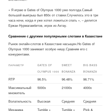
« Я играю в Gates of Olympus 1000 уже полгода.Самый
большой выигрыш был 850x от ставки.Случилось это в три
часа ночи, когда я уже хотел ложиться спать », – делится
Ержан Нурмагамбетов, игрок из Актау.
Сравнение с другими популярными слотами в Казахстане
Рынок онлайн-слотов в Казахстане насыщен.Но Gates of
Olympus 1000 занимает особую нишу.Сравним его с
конкурентами.
ПАРАМЕТР
GATES OF
SWEET
BIG BASS
OLYMPUS 1000
BONANZA
BONANZA
RTP
96.5%
96.48%
96.71%
Максимальный
5000x
21000x
4000x
множитель
Волатильность
Высокая
Средняя
Средняя
Механика
Tumble +
Tumble +
Pick &