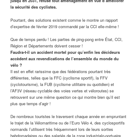
jusqu’en 2031, refuse tout aménagement en vue d’améliorer
la sécurité des cyclistes.
Pourtant, des solutions existent comme le montre un rapport
d’expertise de février 2019 commandé par la CCI elle-même !
Que de temps perdu ! Les parties de ping-pong entre État, CCI,
Région et Départements doivent cesser !
Faudra-t-il un accident mortel pour qu’enfin les décideurs
accèdent aux revendications de l’ensemble du monde du
vélo ?
Il est en effet rarissime que des fédérations pourtant très
différentes, telles que la FFC (cyclisme sportif), la FFV
(cyclotourisme), la FUB (cyclisme utilitaire ou quotidien) et
l’AF3V (réseau cyclable des voies vertes et véloroutes) se
retrouvent sur une même question ce qui montre bien qu’il est
plus que temps d’agir !
De nombreux touristes le traversent chaque année en empruntant
le trajet de la Vélomaritime ou de l’Euro Vélo 4, des cyclosportifs
normands l’utilisent très fréquemment lors de leurs sorties
hebdomadaires ou des salariés de la zone industrialo-portuaire