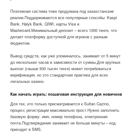
Платежная система тоже продумана под казахстанские
реалии.Поддерживаются все популярные способы: Kaspi
Bank, Halyk Bank, QIWI, карты Visa и
Mastercard.Минимальный депозит – всего 1000 тенге, что
делает платформу доступной для игроков с разным
бюджетом.
Вывод средств, как уже упоминалось, занимает от 5 минут
до нескольких часов в зависимости от суммы.Для крупных
выплат (свыше 500 тысяч тенге) может потребоваться
верификация, но это стандартная практика для всех
легальных казино.
Как начать играть: пошаговая инструкция для новичков
Для тех, кто только присматривается к Sultan Cazino,
процесс регистрации максимально прост.Нужно заполнить
базовую форму: имя, номер телефона, электронная
почта.Подтверждение занимает не больше минуты – код
приходит в SMS.