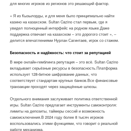
для многих игроков из регионов это решающий фактор.
« Я из Кызылорды, и для меня было принципиально найти
казино на казахском. Sultan Cazino стал первым, где я
увидел полноценный интерфейс на родном языке.Даже
поддержка отвечает на казахском – это дорогого стоит », –
делится впечатлениями Нурлан Сагинтаев, игрок со стажем.
Безопасность и надёжность: что стоит за репутацией
В мире онлайн-гемблинга репутация – это всё. Sultan Cazino
вкладывает серьёзные ресурсы в безопасность.Платформа
использует 128-битное шифрование данных, что
соответствует стандартам крупных банков.Все финансовые
транзакции проходят через защищённые шлюзы.
Отдельного внимания заслуживает политика ответственной
игры. Sultan Cazino предлагает инструменты самоконтроля:
лимиты на депозиты, таймеры сессий и возможность
самоисключения.В 2024 году более 8 тысяч игроков
воспользовались этими функциями, что говорит о реальной
работе механизма.