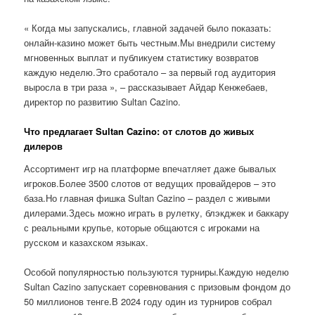
« Когда мы запускались, главной задачей было показать:
онлайн-казино может быть честным.Мы внедрили систему
мгновенных выплат и публикуем статистику возвратов
каждую неделю.Это сработало – за первый год аудитория
выросла в три раза », – рассказывает Айдар Кенжебаев,
директор по развитию Sultan Cazino.
Что предлагает Sultan Cazino: от слотов до живых
дилеров
Ассортимент игр на платформе впечатляет даже бывалых
игроков.Более 3500 слотов от ведущих провайдеров – это
база.Но главная фишка Sultan Cazino – раздел с живыми
дилерами.Здесь можно играть в рулетку, блэкджек и баккару
с реальными крупье, которые общаются с игроками на
русском и казахском языках.
Особой популярностью пользуются турниры.Каждую неделю
Sultan Cazino запускает соревнования с призовым фондом до
50 миллионов тенге.В 2024 году один из турниров собрал