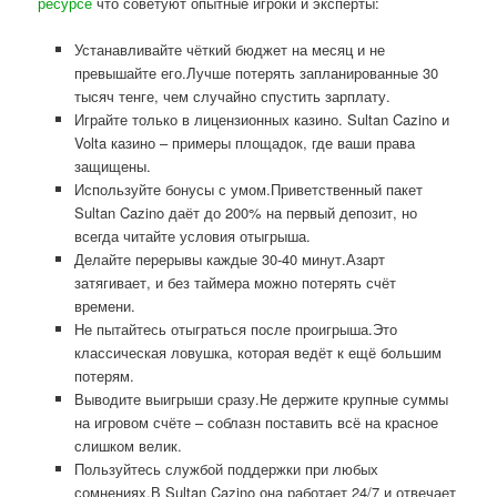
ресурсе
что советуют опытные игроки и эксперты:
Устанавливайте чёткий бюджет на месяц и не
превышайте его.Лучше потерять запланированные 30
тысяч тенге, чем случайно спустить зарплату.
Играйте только в лицензионных казино. Sultan Cazino и
Volta казино – примеры площадок, где ваши права
защищены.
Используйте бонусы с умом.Приветственный пакет
Sultan Cazino даёт до 200% на первый депозит, но
всегда читайте условия отыгрыша.
Делайте перерывы каждые 30-40 минут.Азарт
затягивает, и без таймера можно потерять счёт
времени.
Не пытайтесь отыграться после проигрыша.Это
классическая ловушка, которая ведёт к ещё большим
потерям.
Выводите выигрыши сразу.Не держите крупные суммы
на игровом счёте – соблазн поставить всё на красное
слишком велик.
Пользуйтесь службой поддержки при любых
сомнениях.В Sultan Cazino она работает 24/7 и отвечает