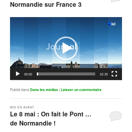
Normandie sur France 3
Publié le
mai 11, 2026
par
Steph
Lecteur
vidéo
00:00
02:35
Publié dans
Dans les médias
|
Laisser un commentaire
MIS EN AVANT
Le 8 mai : On fait le Pont …
de Normandie !