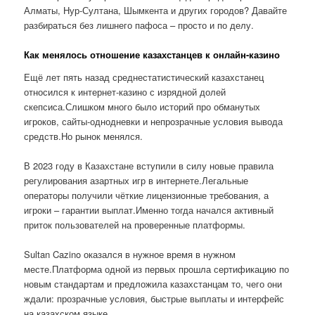
Алматы, Нур-Султана, Шымкента и других городов? Давайте
разбираться без лишнего пафоса – просто и по делу.
Как менялось отношение казахстанцев к онлайн-казино
Ещё лет пять назад среднестатистический казахстанец
относился к интернет-казино с изрядной долей
скепсиса.Слишком много было историй про обманутых
игроков, сайты-однодневки и непрозрачные условия вывода
средств.Но рынок менялся.
В 2023 году в Казахстане вступили в силу новые правила
регулирования азартных игр в интернете.Легальные
операторы получили чёткие лицензионные требования, а
игроки – гарантии выплат.Именно тогда начался активный
приток пользователей на проверенные платформы.
Sultan Cazino оказался в нужное время в нужном
месте.Платформа одной из первых прошла сертификацию по
новым стандартам и предложила казахстанцам то, чего они
ждали: прозрачные условия, быстрые выплаты и интерфейс
на казахском языке.