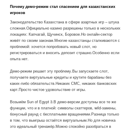
Почему демо-режим стал спасением для казахстанских
игроков
Законодательство Казахстана в сфере азартных игр – штука
сложная.Официально казино разрешены только в нескольких
локациях: Капчагай, Щучинск, Боровое.Но онлайн-сектор
живёт по своим законам.Многие казахстанцы сталкиваются с
проблемой: хочется попробовать новый слот, но
регистрироваться и вносить депозит страшно.Особенно если
опыта нет.
Демо-режим решает эту проблему.Вы запускаете слот,
получаете виртуальные кредиты и крутите барабаны без
каких-либо обязательств.Никаких СМС, никаких банковских
карт.Просто чистое удовольствие от игры.
Возьмём Sun of Egypt 3.В демо-версии доступны все те же
функции, что и в платной: символы скаттеров, wild-замены,
бонусный раунд с бесплатными вращениями.Разница только
в том, что выигрыш остаётся виртуальным.Но для новичка
это идеальный тренажёр.Можно спокойно разобраться в