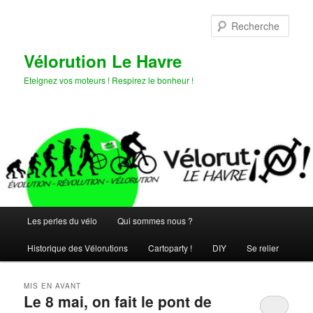
Aller
Aller
au
au
Rech
contenu
contenu
principal
secondaire
Vélorution Le Havre
Eteignez vos moteurs ! Respirez le bonheur !
Menu
Les perles du vélo
Qui sommes nous ?
principal
Historique des Vélorutions
Cartoparty !
DIY
Se relier
MIS EN AVANT
Le 8 mai, on fait le pont de