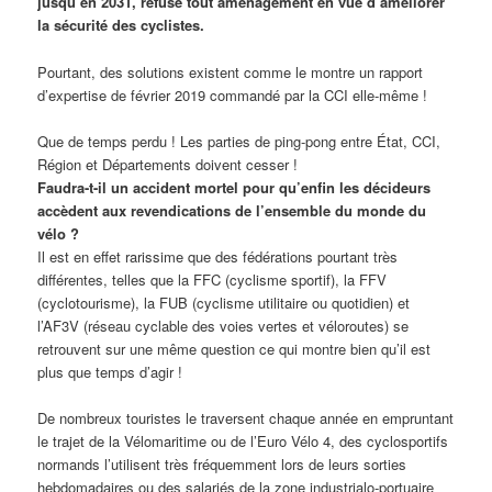
jusqu’en 2031, refuse tout aménagement en vue d’améliorer
la sécurité des cyclistes.
Pourtant, des solutions existent comme le montre un rapport
d’expertise de février 2019 commandé par la CCI elle-même !
Que de temps perdu ! Les parties de ping-pong entre État, CCI,
Région et Départements doivent cesser !
Faudra-t-il un accident mortel pour qu’enfin les décideurs
accèdent aux revendications de l’ensemble du monde du
vélo ?
Il est en effet rarissime que des fédérations pourtant très
différentes, telles que la FFC (cyclisme sportif), la FFV
(cyclotourisme), la FUB (cyclisme utilitaire ou quotidien) et
l’AF3V (réseau cyclable des voies vertes et véloroutes) se
retrouvent sur une même question ce qui montre bien qu’il est
plus que temps d’agir !
De nombreux touristes le traversent chaque année en empruntant
le trajet de la Vélomaritime ou de l’Euro Vélo 4, des cyclosportifs
normands l’utilisent très fréquemment lors de leurs sorties
hebdomadaires ou des salariés de la zone industrialo-portuaire