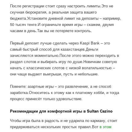
После регистрации стоит сразу настроить лимиты.Это не
скучная бюрократия, а реальная защита вашего
бюджета.Установите дневной лимит на депозиты – например,
50 тысяч тенге.И ограничьте время игры – скажем, двумя
часами в день.Так вы не потеряете контроль.
Первый депозит лучше сделать через Kaspi Bank – это
самый быстрый способ для казахстанцев.Деньги
зачисляются моментально.После этого можно переходить в
раздел слотов и выбирать игру по душе.Новичкам советую
начать с классических слотов с низкой волатильностью –
они чаще выдают выигрыши, пусть и небольшие.
Помните: азартные игры – это развлечение, а не способ
заработка.Относитесь к этому как к платному хобби, и тогда
процесс принесёт только удовольствие.
Рекомендации для комфортной игры в Sultan Cazino
Чтобы игра была в радость и не ударила по карману, стоит
придерживаться нескольких простых правил.Вот
в этом