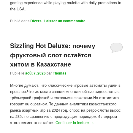
gaming experience while playing roulette with daily promotions in
the USA.
Publié dans
Divers
|
Laisser un commentaire
Sizzling Hot Deluxe: почему
фруктовый слот остаётся
хитом в Казахстане
Publié le
août 7, 2026
par
Thomas
Многие думают, что классические игровые автоматы ушли в
прошлое.Что их место заняли многолинейные видеослоты с
трёхмерной графикой и сложными сюжетами.Но статистика
говорит об обратном.По данным аналитики казахстанского
рынка азартных игр за 2024 год, спрос на ретро-слоты вырос
на 23% по сравнению с предыдущим периодом.И лидером
этого сегмента остаётся
Continuer la lecture
→