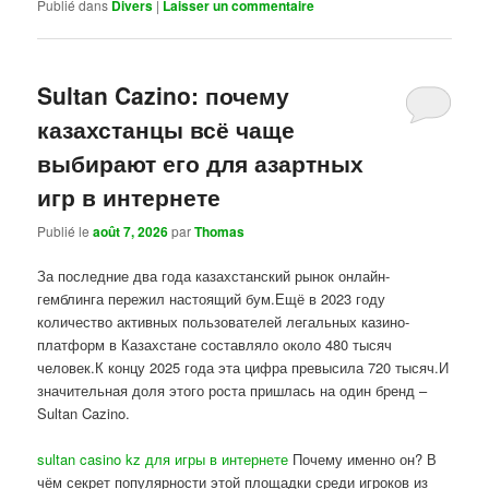
Publié dans
Divers
|
Laisser un commentaire
Sultan Cazino: почему
казахстанцы всё чаще
выбирают его для азартных
игр в интернете
Publié le
août 7, 2026
par
Thomas
За последние два года казахстанский рынок онлайн-
гемблинга пережил настоящий бум.Ещё в 2023 году
количество активных пользователей легальных казино-
платформ в Казахстане составляло около 480 тысяч
человек.К концу 2025 года эта цифра превысила 720 тысяч.И
значительная доля этого роста пришлась на один бренд –
Sultan Cazino.
sultan casino kz для игры в интернете
Почему именно он? В
чём секрет популярности этой площадки среди игроков из