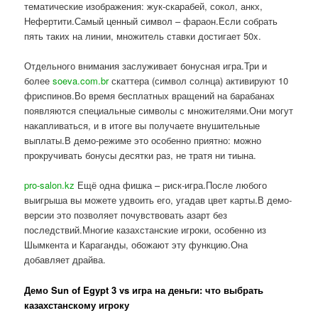
тематические изображения: жук-скарабей, сокол, анкх,
Нефертити.Самый ценный символ – фараон.Если собрать
пять таких на линии, множитель ставки достигает 50x.
Отдельного внимания заслуживает бонусная игра.Три и
более
soeva.com.br
скаттера (символ солнца) активируют 10
фриспинов.Во время бесплатных вращений на барабанах
появляются специальные символы с множителями.Они могут
накапливаться, и в итоге вы получаете внушительные
выплаты.В демо-режиме это особенно приятно: можно
прокручивать бонусы десятки раз, не тратя ни тиына.
pro-salon.kz
Ещё одна фишка – риск-игра.После любого
выигрыша вы можете удвоить его, угадав цвет карты.В демо-
версии это позволяет почувствовать азарт без
последствий.Многие казахстанские игроки, особенно из
Шымкента и Караганды, обожают эту функцию.Она
добавляет драйва.
Демо Sun of Egypt 3 vs игра на деньги: что выбрать
казахстанскому игроку