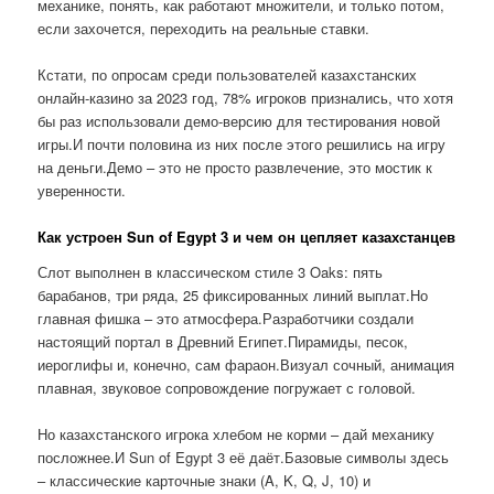
механике, понять, как работают множители, и только потом,
если захочется, переходить на реальные ставки.
Кстати, по опросам среди пользователей казахстанских
онлайн-казино за 2023 год, 78% игроков признались, что хотя
бы раз использовали демо-версию для тестирования новой
игры.И почти половина из них после этого решились на игру
на деньги.Демо – это не просто развлечение, это мостик к
уверенности.
Как устроен Sun of Egypt 3 и чем он цепляет казахстанцев
Слот выполнен в классическом стиле 3 Oaks: пять
барабанов, три ряда, 25 фиксированных линий выплат.Но
главная фишка – это атмосфера.Разработчики создали
настоящий портал в Древний Египет.Пирамиды, песок,
иероглифы и, конечно, сам фараон.Визуал сочный, анимация
плавная, звуковое сопровождение погружает с головой.
Но казахстанского игрока хлебом не корми – дай механику
посложнее.И Sun of Egypt 3 её даёт.Базовые символы здесь
– классические карточные знаки (A, K, Q, J, 10) и