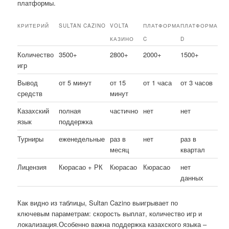
платформы.
КРИТЕРИЙ
SULTAN CAZINO
VOLTA
ПЛАТФОРМА
ПЛАТФОРМА
КАЗИНО
C
D
Количество
3500+
2800+
2000+
1500+
игр
Вывод
от 5 минут
от 15
от 1 часа
от 3 часов
средств
минут
Казахский
полная
частично
нет
нет
язык
поддержка
Турниры
еженедельные
раз в
нет
раз в
месяц
квартал
Лицензия
Кюрасао + РК
Кюрасао
Кюрасао
нет
данных
Как видно из таблицы, Sultan Cazino выигрывает по
ключевым параметрам: скорость выплат, количество игр и
локализация.Особенно важна поддержка казахского языка –