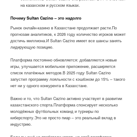
на казахском и русском языках.
Почему Sultan Cazino – это надолго
Рынок онлайн-казино в Казахстане продолжает расти.По
прогнозам аналитиков, к 2026 году количество игроков может
достичь миллиона.И Sultan Cazino имеет все шансы занять
лидирующую позицию.
Платформа постоянно обновляется: добавляются новые
игры, улучшается мобильное приложение, расширяется
список платёжных методов.В 2025 году Sultan Cazino
запустил программу лояльности с кэшбэком до 15% – такого
нет ни у одного конкурента в Казахстане.
Важно и то, что Sultan Cazino активно участвует в развитии
казахстанского спорта.Платформа спонсирует несколько
молодёжных футбольных команд и турниры по
киберспорту.Это не просто пиар – это реальный вклад в
индустрию.
Если вы ещё не пробовали играть на этой платформе,