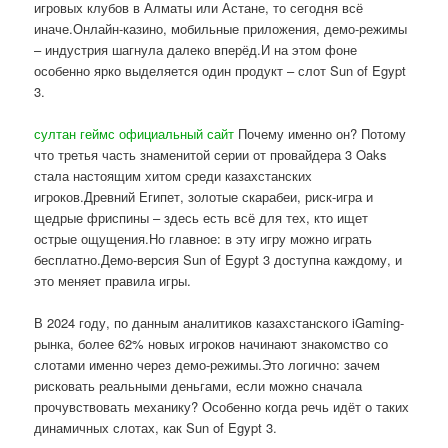
игровых клубов в Алматы или Астане, то сегодня всё
иначе.Онлайн-казино, мобильные приложения, демо-режимы
– индустрия шагнула далеко вперёд.И на этом фоне
особенно ярко выделяется один продукт – слот Sun of Egypt
3.
султан геймс официальный сайт
Почему именно он? Потому
что третья часть знаменитой серии от провайдера 3 Oaks
стала настоящим хитом среди казахстанских
игроков.Древний Египет, золотые скарабеи, риск-игра и
щедрые фриспины – здесь есть всё для тех, кто ищет
острые ощущения.Но главное: в эту игру можно играть
бесплатно.Демо-версия Sun of Egypt 3 доступна каждому, и
это меняет правила игры.
В 2024 году, по данным аналитиков казахстанского iGaming-
рынка, более 62% новых игроков начинают знакомство со
слотами именно через демо-режимы.Это логично: зачем
рисковать реальными деньгами, если можно сначала
прочувствовать механику? Особенно когда речь идёт о таких
динамичных слотах, как Sun of Egypt 3.