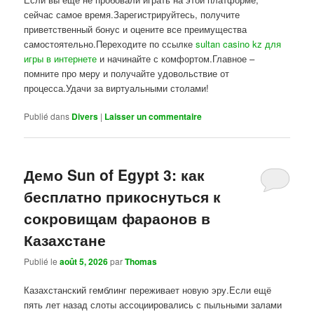
сейчас самое время.Зарегистрируйтесь, получите
приветственный бонус и оцените все преимущества
самостоятельно.Переходите по ссылке
sultan casino kz для
игры в интернете
и начинайте с комфортом.Главное –
помните про меру и получайте удовольствие от
процесса.Удачи за виртуальными столами!
Publié dans
Divers
|
Laisser un commentaire
Демо Sun of Egypt 3: как
бесплатно прикоснуться к
сокровищам фараонов в
Казахстане
Publié le
août 5, 2026
par
Thomas
Казахстанский гемблинг переживает новую эру.Если ещё
пять лет назад слоты ассоциировались с пыльными залами