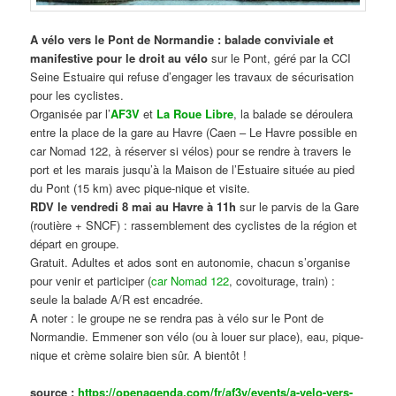
A vélo vers le Pont de Normandie : balade conviviale et
manifestive
pour le droit au vélo
sur le Pont, géré par la CCI
Seine Estuaire qui refuse d’engager les travaux de sécurisation
pour les cyclistes.
Organisée par l’
AF3V
et
La Roue Libre
, la balade se déroulera
entre la place de la gare au Havre (Caen – Le Havre possible en
car Nomad 122, à réserver si vélos) pour se rendre à travers le
port et les marais jusqu’à la Maison de l’Estuaire située au pied
du Pont (15 km) avec pique-nique et visite.
RDV le vendredi 8 mai au Havre à 11h
sur le parvis de la Gare
(routière + SNCF) : rassemblement des cyclistes de la région et
départ en groupe.
Gratuit. Adultes et ados sont en autonomie, chacun s’organise
pour venir et participer (
car Nomad 122
, covoiturage, train) :
seule la balade A/R est encadrée.
A noter : le groupe ne se rendra pas à vélo sur le Pont de
Normandie. Emmener son vélo (ou à louer sur place), eau, pique-
nique et crème solaire bien sûr. A bientôt !
source :
https://openagenda.com/fr/af3v/events/a-velo-vers-