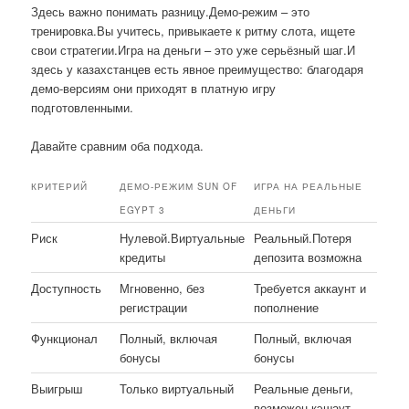
Здесь важно понимать разницу.Демо-режим – это
тренировка.Вы учитесь, привыкаете к ритму слота, ищете
свои стратегии.Игра на деньги – это уже серьёзный шаг.И
здесь у казахстанцев есть явное преимущество: благодаря
демо-версиям они приходят в платную игру
подготовленными.
Давайте сравним оба подхода.
КРИТЕРИЙ
ДЕМО-РЕЖИМ SUN OF
ИГРА НА РЕАЛЬНЫЕ
EGYPT 3
ДЕНЬГИ
Риск
Нулевой.Виртуальные
Реальный.Потеря
кредиты
депозита возможна
Доступность
Мгновенно, без
Требуется аккаунт и
регистрации
пополнение
Функционал
Полный, включая
Полный, включая
бонусы
бонусы
Выигрыш
Только виртуальный
Реальные деньги,
возможен кэшаут