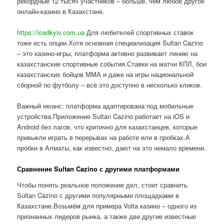
рекордные 12 тысяч участников – больше, чем любое другое
онлайн-казино в Казахстане.
https://icedkyiv.com.ua
Для любителей спортивных ставок
тоже есть опции.Хотя основная специализация Sultan Cazino
– это казино-игры, платформа активно развивает линию на
казахстанские спортивные события.Ставки на матчи КПЛ, бои
казахстанских бойцов ММА и даже на игры национальной
сборной по футболу – всё это доступно в несколько кликов.
Важный нюанс: платформа адаптирована под мобильные
устройства.Приложение Sultan Cazino работает на iOS и
Android без лагов, что критично для казахстанцев, которые
привыкли играть в перерывах на работе или в пробках.А
пробки в Алматы, как известно, дают на это немало времени.
Сравнение Sultan Cazino с другими платформами
Чтобы понять реальное положение дел, стоит сравнить
Sultan Cazino с другими популярными площадками в
Казахстане.Возьмём для примера Volta казино – одного из
признанных лидеров рынка, а также две другие известные