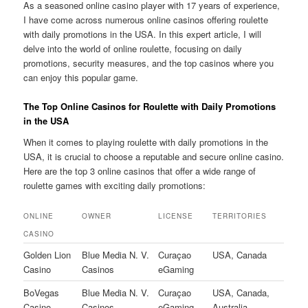
As a seasoned online casino player with 17 years of experience,
I have come across numerous online casinos offering roulette
with daily promotions in the USA. In this expert article, I will
delve into the world of online roulette, focusing on daily
promotions, security measures, and the top casinos where you
can enjoy this popular game.
The Top Online Casinos for Roulette with Daily Promotions
in the USA
When it comes to playing roulette with daily promotions in the
USA, it is crucial to choose a reputable and secure online casino.
Here are the top 3 online casinos that offer a wide range of
roulette games with exciting daily promotions:
ONLINE
OWNER
LICENSE
TERRITORIES
CASINO
Golden Lion
Blue Media N. V.
Curaçao
USA, Canada
Casino
Casinos
eGaming
BoVegas
Blue Media N. V.
Curaçao
USA, Canada,
Casino
Casinos
eGaming
Australia