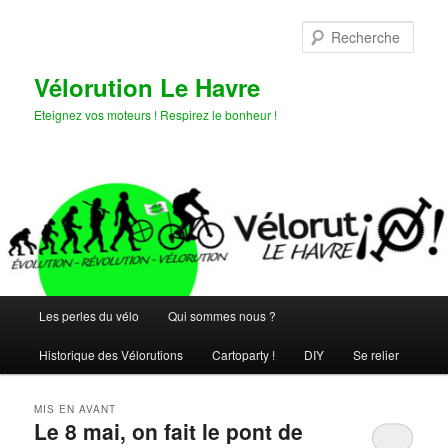
Aller
Aller
au
au
Rech
contenu
contenu
principal
secondaire
Vélorution Le Havre
Eteignez vos moteurs ! Respirez le bonheur !
Menu
Les perles du vélo
Qui sommes nous ?
principal
Historique des Vélorutions
Cartoparty !
DIY
Se relier
MIS EN AVANT
Le 8 mai, on fait le pont de