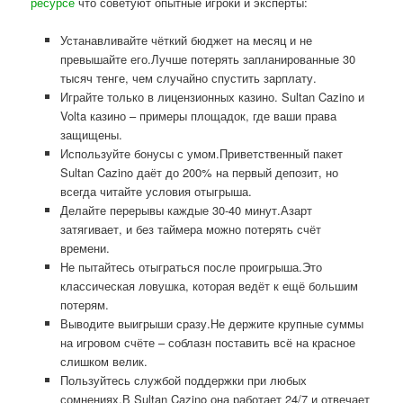
ресурсе
что советуют опытные игроки и эксперты:
Устанавливайте чёткий бюджет на месяц и не
превышайте его.Лучше потерять запланированные 30
тысяч тенге, чем случайно спустить зарплату.
Играйте только в лицензионных казино. Sultan Cazino и
Volta казино – примеры площадок, где ваши права
защищены.
Используйте бонусы с умом.Приветственный пакет
Sultan Cazino даёт до 200% на первый депозит, но
всегда читайте условия отыгрыша.
Делайте перерывы каждые 30-40 минут.Азарт
затягивает, и без таймера можно потерять счёт
времени.
Не пытайтесь отыграться после проигрыша.Это
классическая ловушка, которая ведёт к ещё большим
потерям.
Выводите выигрыши сразу.Не держите крупные суммы
на игровом счёте – соблазн поставить всё на красное
слишком велик.
Пользуйтесь службой поддержки при любых
сомнениях.В Sultan Cazino она работает 24/7 и отвечает