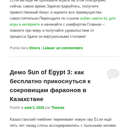
сейчас самое время.Зарегистрируйтесь, получите
приветственный бонус и оцените все преимущества
самостоятельно.Переходите по ссылке
sultan casino kz для
игры в интернете
и начинайте с комфортом.Главное –
помните про меру и получайте удовольствие от
процесса.Удачи за виртуальными столами!
Publié dans
Divers
|
Laisser un commentaire
Демо Sun of Egypt 3: как
бесплатно прикоснуться к
сокровищам фараонов в
Казахстане
Publié le
août 5, 2026
par
Thomas
Казахстанский гемблинг переживает новую эру.Если ещё
пять лет назад слоты ассоциировались с пыльными залами