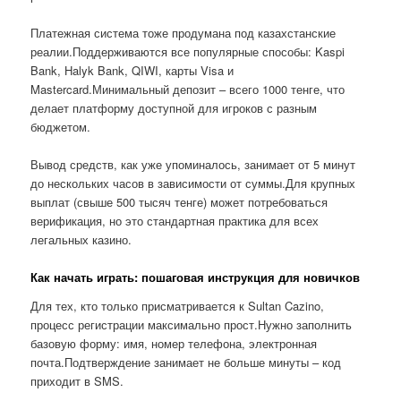
Платежная система тоже продумана под казахстанские
реалии.Поддерживаются все популярные способы: Kaspi
Bank, Halyk Bank, QIWI, карты Visa и
Mastercard.Минимальный депозит – всего 1000 тенге, что
делает платформу доступной для игроков с разным
бюджетом.
Вывод средств, как уже упоминалось, занимает от 5 минут
до нескольких часов в зависимости от суммы.Для крупных
выплат (свыше 500 тысяч тенге) может потребоваться
верификация, но это стандартная практика для всех
легальных казино.
Как начать играть: пошаговая инструкция для новичков
Для тех, кто только присматривается к Sultan Cazino,
процесс регистрации максимально прост.Нужно заполнить
базовую форму: имя, номер телефона, электронная
почта.Подтверждение занимает не больше минуты – код
приходит в SMS.