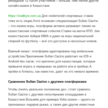
рекордные 12 тысяч участников – больше, чем любое другое
онлайн-казино в Казахстане.
https://icedkyiv.com.ua
Для любителей спортивных ставок
тоже есть опции.Хотя основная специализация Sultan Cazino
– это казино-игры, платформа активно развивает линию на
казахстанские спортивные события.Ставки на матчи КПЛ, бои
казахстанских бойцов ММА и даже на игры национальной
сборной по футболу – всё это доступно в несколько кликов.
Важный нюанс: платформа адаптирована под мобильные
устройства.Приложение Sultan Cazino работает на iOS и
Android без лагов, что критично для казахстанцев, которые
привыкли играть в перерывах на работе или в пробках.А
пробки в Алматы, как известно, дают на это немало времени.
Сравнение Sultan Cazino с другими платформами
Чтобы понять реальное положение дел, стоит сравнить
Sultan Cazino с другими популярными площадками в
Казахстане.Возьмём для примера Volta казино – одного из
признанных лидеров рынка, а также две другие известные