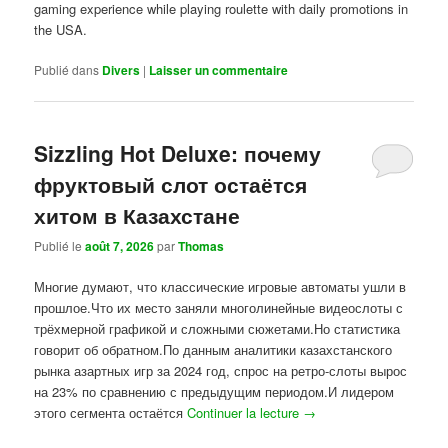
gaming experience while playing roulette with daily promotions in
the USA.
Publié dans
Divers
|
Laisser un commentaire
Sizzling Hot Deluxe: почему
фруктовый слот остаётся
хитом в Казахстане
Publié le
août 7, 2026
par
Thomas
Многие думают, что классические игровые автоматы ушли в
прошлое.Что их место заняли многолинейные видеослоты с
трёхмерной графикой и сложными сюжетами.Но статистика
говорит об обратном.По данным аналитики казахстанского
рынка азартных игр за 2024 год, спрос на ретро-слоты вырос
на 23% по сравнению с предыдущим периодом.И лидером
этого сегмента остаётся
Continuer la lecture
→