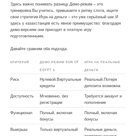
Здесь важно понимать разницу.Демо-режим – это
тренировка.Вы учитесь, привыкаете к ритму слота, ищете
свои стратегии.Игра на деньги – это уже серьёзный шаг.И
здесь у казахстанцев есть явное преимущество: благодаря
демо-версиям они приходят в платную игру
подготовленными.
Давайте сравним оба подхода.
КРИТЕРИЙ
ДЕМО-РЕЖИМ SUN OF
ИГРА НА РЕАЛЬНЫЕ
EGYPT 3
ДЕНЬГИ
Риск
Нулевой.Виртуальные
Реальный.Потеря
кредиты
депозита возможна
Доступность
Мгновенно, без
Требуется аккаунт и
регистрации
пополнение
Функционал
Полный, включая
Полный, включая
бонусы
бонусы
Выигрыш
Только виртуальный
Реальные деньги,
возможен кэшаут