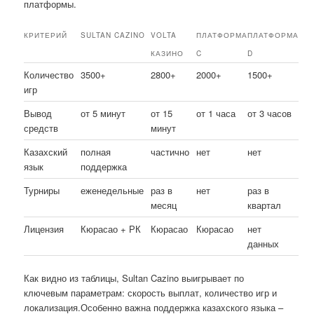
платформы.
КРИТЕРИЙ
SULTAN CAZINO
VOLTA
ПЛАТФОРМА
ПЛАТФОРМА
КАЗИНО
C
D
Количество
3500+
2800+
2000+
1500+
игр
Вывод
от 5 минут
от 15
от 1 часа
от 3 часов
средств
минут
Казахский
полная
частично
нет
нет
язык
поддержка
Турниры
еженедельные
раз в
нет
раз в
месяц
квартал
Лицензия
Кюрасао + РК
Кюрасао
Кюрасао
нет
данных
Как видно из таблицы, Sultan Cazino выигрывает по
ключевым параметрам: скорость выплат, количество игр и
локализация.Особенно важна поддержка казахского языка –