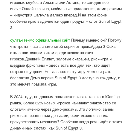
игровых клубов в Алматы или Астане, то сегодня всё
иначе.Онлайн-казино, мобильные приложения, демо-режимы
– индустрия шагнула далеко вперёд.И на этом фоне
особенно ярко выделяется один продукт – слот Sun of Egypt
3.
султан геймс официальный сайт
Почему именно он? Потому
что третья часть знаменитой серии от провайдера 3 Oaks
стала настоящим хитом среди казахстанских
игроков.Древний Египет, золотые скарабеи, риск-игра и
щедрые фриспины – здесь есть всё для тех, кто ищет
острые ощущения.Но главное: в эту игру можно играть
бесплатно.Демо-версия Sun of Egypt 3 доступна каждому, и
это меняет правила игры.
В 2024 году, по данным аналитиков казахстанского iGaming-
рынка, более 62% новых игроков начинают знакомство со
слотами именно через демо-режимы.Это логично: зачем
рисковать реальными деньгами, если можно сначала
прочувствовать механику? Особенно когда речь идёт о таких
динамичных слотах, как Sun of Egypt 3.