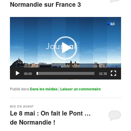
Normandie sur France 3
Publié le
mai 11, 2026
par
Steph
Lecteur
vidéo
00:00
02:35
Publié dans
Dans les médias
|
Laisser un commentaire
MIS EN AVANT
Le 8 mai : On fait le Pont …
de Normandie !