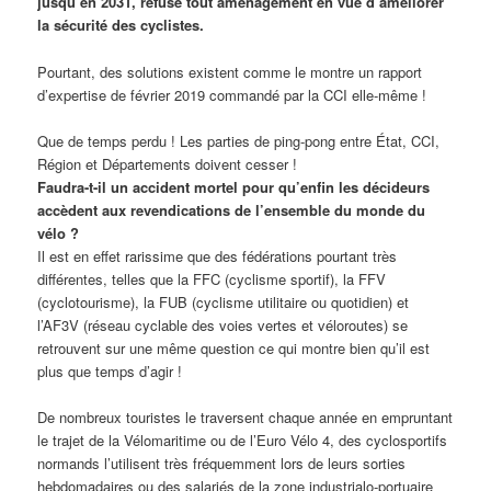
jusqu’en 2031, refuse tout aménagement en vue d’améliorer
la sécurité des cyclistes.
Pourtant, des solutions existent comme le montre un rapport
d’expertise de février 2019 commandé par la CCI elle-même !
Que de temps perdu ! Les parties de ping-pong entre État, CCI,
Région et Départements doivent cesser !
Faudra-t-il un accident mortel pour qu’enfin les décideurs
accèdent aux revendications de l’ensemble du monde du
vélo ?
Il est en effet rarissime que des fédérations pourtant très
différentes, telles que la FFC (cyclisme sportif), la FFV
(cyclotourisme), la FUB (cyclisme utilitaire ou quotidien) et
l’AF3V (réseau cyclable des voies vertes et véloroutes) se
retrouvent sur une même question ce qui montre bien qu’il est
plus que temps d’agir !
De nombreux touristes le traversent chaque année en empruntant
le trajet de la Vélomaritime ou de l’Euro Vélo 4, des cyclosportifs
normands l’utilisent très fréquemment lors de leurs sorties
hebdomadaires ou des salariés de la zone industrialo-portuaire