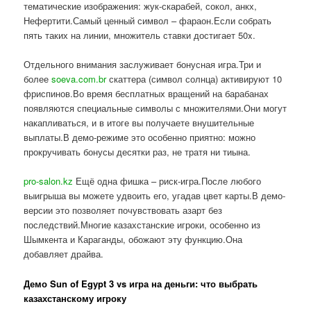
тематические изображения: жук-скарабей, сокол, анкх,
Нефертити.Самый ценный символ – фараон.Если собрать
пять таких на линии, множитель ставки достигает 50x.
Отдельного внимания заслуживает бонусная игра.Три и
более
soeva.com.br
скаттера (символ солнца) активируют 10
фриспинов.Во время бесплатных вращений на барабанах
появляются специальные символы с множителями.Они могут
накапливаться, и в итоге вы получаете внушительные
выплаты.В демо-режиме это особенно приятно: можно
прокручивать бонусы десятки раз, не тратя ни тиына.
pro-salon.kz
Ещё одна фишка – риск-игра.После любого
выигрыша вы можете удвоить его, угадав цвет карты.В демо-
версии это позволяет почувствовать азарт без
последствий.Многие казахстанские игроки, особенно из
Шымкента и Караганды, обожают эту функцию.Она
добавляет драйва.
Демо Sun of Egypt 3 vs игра на деньги: что выбрать
казахстанскому игроку