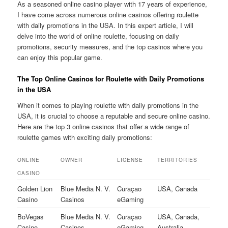
As a seasoned online casino player with 17 years of experience,
I have come across numerous online casinos offering roulette
with daily promotions in the USA. In this expert article, I will
delve into the world of online roulette, focusing on daily
promotions, security measures, and the top casinos where you
can enjoy this popular game.
The Top Online Casinos for Roulette with Daily Promotions
in the USA
When it comes to playing roulette with daily promotions in the
USA, it is crucial to choose a reputable and secure online casino.
Here are the top 3 online casinos that offer a wide range of
roulette games with exciting daily promotions:
ONLINE
OWNER
LICENSE
TERRITORIES
CASINO
Golden Lion
Blue Media N. V.
Curaçao
USA, Canada
Casino
Casinos
eGaming
BoVegas
Blue Media N. V.
Curaçao
USA, Canada,
Casino
Casinos
eGaming
Australia