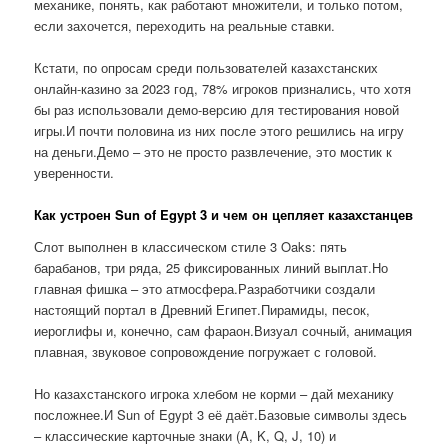
механике, понять, как работают множители, и только потом,
если захочется, переходить на реальные ставки.
Кстати, по опросам среди пользователей казахстанских
онлайн-казино за 2023 год, 78% игроков признались, что хотя
бы раз использовали демо-версию для тестирования новой
игры.И почти половина из них после этого решились на игру
на деньги.Демо – это не просто развлечение, это мостик к
уверенности.
Как устроен Sun of Egypt 3 и чем он цепляет казахстанцев
Слот выполнен в классическом стиле 3 Oaks: пять
барабанов, три ряда, 25 фиксированных линий выплат.Но
главная фишка – это атмосфера.Разработчики создали
настоящий портал в Древний Египет.Пирамиды, песок,
иероглифы и, конечно, сам фараон.Визуал сочный, анимация
плавная, звуковое сопровождение погружает с головой.
Но казахстанского игрока хлебом не корми – дай механику
посложнее.И Sun of Egypt 3 её даёт.Базовые символы здесь
– классические карточные знаки (A, K, Q, J, 10) и