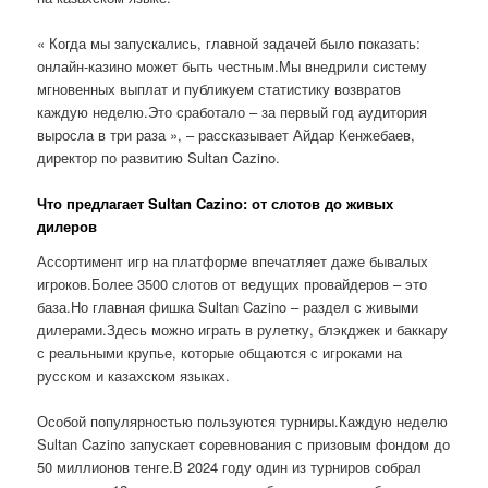
« Когда мы запускались, главной задачей было показать:
онлайн-казино может быть честным.Мы внедрили систему
мгновенных выплат и публикуем статистику возвратов
каждую неделю.Это сработало – за первый год аудитория
выросла в три раза », – рассказывает Айдар Кенжебаев,
директор по развитию Sultan Cazino.
Что предлагает Sultan Cazino: от слотов до живых
дилеров
Ассортимент игр на платформе впечатляет даже бывалых
игроков.Более 3500 слотов от ведущих провайдеров – это
база.Но главная фишка Sultan Cazino – раздел с живыми
дилерами.Здесь можно играть в рулетку, блэкджек и баккару
с реальными крупье, которые общаются с игроками на
русском и казахском языках.
Особой популярностью пользуются турниры.Каждую неделю
Sultan Cazino запускает соревнования с призовым фондом до
50 миллионов тенге.В 2024 году один из турниров собрал