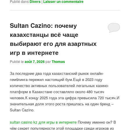
Publié dans
Divers
|
Laisser un commentaire
Sultan Cazino: почему
казахстанцы всё чаще
выбирают его для азартных
игр в интернете
Publié le
août 7, 2026
par
Thomas
За последние два года казахстанский рынок онлайн-
гемблинга пережил настоящий бум.Ещё в 2023 году
количество активных пользователей легальных казино-
платформ в Казахстане составляло около 480 тысяч
человек.К концу 2025 года эта цифра превысила 720 тысяч.И
значительная доля этого роста пришлась на один бренд –
Sultan Cazino.
sultan casino kz для игры в интернете
Почему именно он? В
чём секрет популярности этой площадки среди игроков из