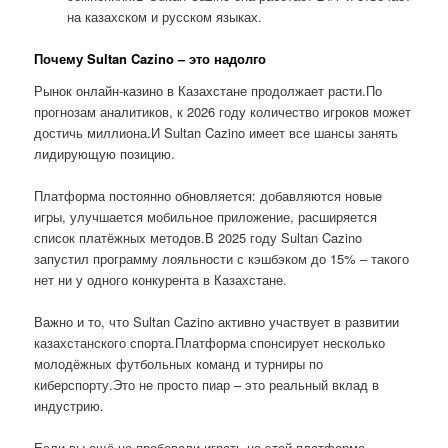
на казахском и русском языках.
Почему Sultan Cazino – это надолго
Рынок онлайн-казино в Казахстане продолжает расти.По
прогнозам аналитиков, к 2026 году количество игроков может
достичь миллиона.И Sultan Cazino имеет все шансы занять
лидирующую позицию.
Платформа постоянно обновляется: добавляются новые
игры, улучшается мобильное приложение, расширяется
список платёжных методов.В 2025 году Sultan Cazino
запустил программу лояльности с кэшбэком до 15% – такого
нет ни у одного конкурента в Казахстане.
Важно и то, что Sultan Cazino активно участвует в развитии
казахстанского спорта.Платформа спонсирует несколько
молодёжных футбольных команд и турниры по
киберспорту.Это не просто пиар – это реальный вклад в
индустрию.
Если вы ещё не пробовали играть на этой платформе,