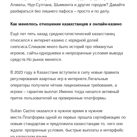
Алматы, Нур-Султана, Шымкента и других городов? Давайте
разбираться без лишнего пафоса – просто и по делу.
Как менялось отношение казахстанцев к онлайн-казино
Ещё лет пять назад среднестатистический казахстанец
относился к интернет-казино с изрядной долей
скепсиса.Слишком много было историй про обманутых
игроков, сайты-однодневки и непрозрачные условия вывода
средств.Но рынок менялся.
В 2023 году в Казахстане вступили в силу новые правила
регулирования азартных игр в интернете.Легальные
операторы получили чёткие лицензионные требования, а
игроки – гарантии выплат.Именно тогда начался активный
приток пользователей на проверенные платформы.
Sultan Cazino оказался в нужное время в нужном
месте.Платформа одной из первых прошла сертификацию по
новым стандартам и предложила казахстанцам то, чего они
ждали: прозрачные условия, быстрые выплаты и интерфейс
на казахском языке.