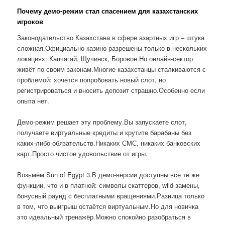
Почему демо-режим стал спасением для казахстанских
игроков
Законодательство Казахстана в сфере азартных игр – штука
сложная.Официально казино разрешены только в нескольких
локациях: Капчагай, Щучинск, Боровое.Но онлайн-сектор
живёт по своим законам.Многие казахстанцы сталкиваются с
проблемой: хочется попробовать новый слот, но
регистрироваться и вносить депозит страшно.Особенно если
опыта нет.
Демо-режим решает эту проблему.Вы запускаете слот,
получаете виртуальные кредиты и крутите барабаны без
каких-либо обязательств.Никаких СМС, никаких банковских
карт.Просто чистое удовольствие от игры.
Возьмём Sun of Egypt 3.В демо-версии доступны все те же
функции, что и в платной: символы скаттеров, wild-замены,
бонусный раунд с бесплатными вращениями.Разница только
в том, что выигрыш остаётся виртуальным.Но для новичка
это идеальный тренажёр.Можно спокойно разобраться в