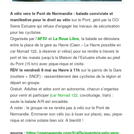
A vélo vers le Pont de Normandie : balade conviviale et
manifestive
pour le droit au vélo
sur le Pont, géré par la CCI
Seine Estuaire qui refuse d’engager les travaux de sécurisation
pour les cyclistes.
Organisée par l’
AF3V
et
La Roue Libre
, la balade se déroulera
entre la place de la gare au Havre (Caen – Le Havre possible en
car Nomad 122, à réserver si vélos) pour se rendre à travers le
port et les marais jusqu’à la Maison de l’Estuaire située au pied
du Pont (15 km) avec pique-nique et visite.
RDV le vendredi 8 mai au Havre à 11h
sur le parvis de la Gare
(routière + SNCF) : rassemblement des cyclistes de la région et
départ en groupe.
Gratuit. Adultes et ados sont en autonomie, chacun s’organise
pour venir et participer (
car Nomad 122
, covoiturage, train) :
seule la balade A/R est encadrée.
A noter : le groupe ne se rendra pas à vélo sur le Pont de
Normandie. Emmener son vélo (ou à louer sur place), eau, pique-
nique et crème solaire bien sûr. A bientôt !
source :
https://openagenda.com/fr/af3v/events/a-velo-vers-