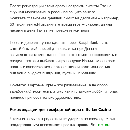
После регистрации стоит сразу настроить лимиты.Это не
скучная бюрократия, а реальная защита вашего
бюджета.Установите дневной лимит на депозиты – например,
50 тысяч тенге.И ограничьте время игры – скажем, двумя
часами в день.Так вы не потеряете контроль.
Первый депозит лучше сделать через Kaspi Bank – это
самый быстрый способ для казахстанцев.Деньги
зачисляются моментально.После этого можно переходить в
раздел слотов и выбирать игру по душе.Новичкам советую
начать с классических слотов с низкой волатильностью –
они чаще выдают выигрыши, пусть и небольшие.
Помните: азартные игры – это развлечение, а не способ
заработка.Относитесь к этому как к платному хобби, и тогда
процесс принесёт только удовольствие.
Рекомендации для комфортной игры в Sultan Cazino
Чтобы игра была в радость и не ударила по карману, стоит
придерживаться нескольких простых правил.Вот
в этом