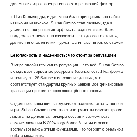
для многих игроков из регионов это решающий фактор.
« Я из Кызылорды, и для меня было принципиально найти
казино на казахском. Sultan Cazino стал первым, где я
увидел полноценный интерфейс на родном языке.Даже
поддержка отвечает на казахском – это дорогого стоит », –
делится впечатлениями Нурлан Сагинтаев, игрок со стажем.
Безопасность и надёжность: что стоит за репутацией
В мире онлайн-гемблинга репутация – это всё. Sultan Cazino
вкладывает серьёзные ресурсы в безопасность.Платформа
использует 128-битное шифрование данных, что
соответствует стандартам крупных банков.Все финансовые
транзакции проходят через защищённые шлюзы.
Отдельного внимания заслуживает политика ответственной
игры. Sultan Cazino предлагает инструменты самоконтроля:
лимиты на депозиты, таймеры сессий и возможность
самоисключения.В 2024 году более 8 тысяч игроков
воспользовались этими функциями, что говорит о реальной
работе механизма.