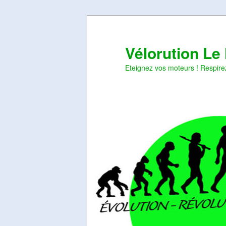
Aller
Aller
au
au
contenu
contenu
Vélorution Le
principal
secondaire
Eteignez vos moteurs ! Respire