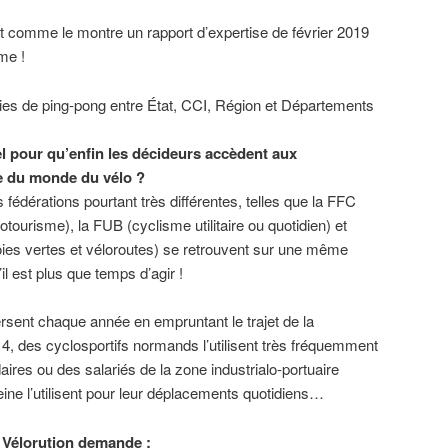
nt comme le montre un rapport d’expertise de février 2019
me !
ies de ping-pong entre État, CCI, Région et Départements
el pour qu’enfin les décideurs accèdent aux
e du monde du vélo ?
s fédérations pourtant très différentes, telles que la FFC
otourisme), la FUB (cyclisme utilitaire ou quotidien) et
oies vertes et véloroutes) se retrouvent sur une même
il est plus que temps d’agir !
rsent chaque année en empruntant le trajet de la
 4, des cyclosportifs normands l’utilisent très fréquemment
ires ou des salariés de la zone industrialo-portuaire
Seine l’utilisent pour leur déplacements quotidiens…
H Vélorution demande :