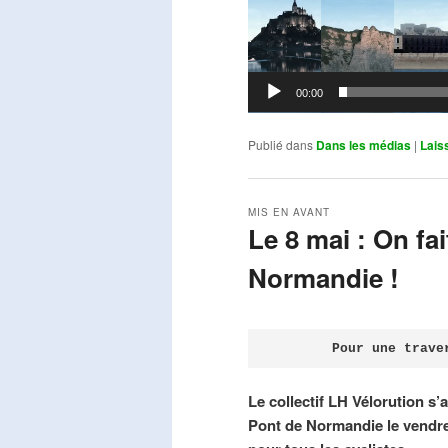
00:00
Publié dans
Dans les médias
|
Lais
MIS EN AVANT
Le 8 mai : On fa
Normandie !
Publié le
avril 18, 2026
par
Steph
Pour une trave
Le collectif LH Vélorution s’
Pont de Normandie le vendre