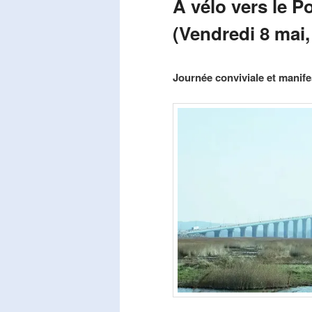
A vélo vers le P
(Vendredi 8 mai,
Publié le
mars 29, 2026
par
Steph
Journée conviviale et manifes