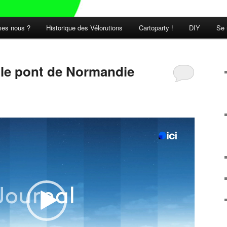
es nous ?
Historique des Vélorutions
Cartoparty !
DIY
Se 
t le pont de Normandie