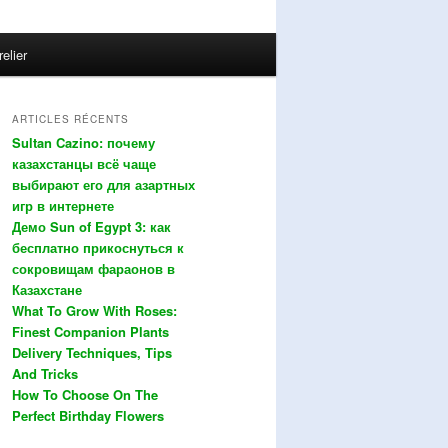
relier
ARTICLES RÉCENTS
Sultan Cazino: почему
казахстанцы всё чаще
выбирают его для азартных
игр в интернете
Демо Sun of Egypt 3: как
бесплатно прикоснуться к
сокровищам фараонов в
Казахстане
What To Grow With Roses:
Finest Companion Plants
Delivery Techniques, Tips
And Tricks
How To Choose On The
Perfect Birthday Flowers