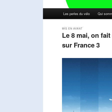
Menu
Les perles du vélo
Qui somm
principal
MIS EN AVANT
Le 8 mai, on fai
sur France 3
Publié le
mai 11, 2026
par
Steph
Lecteur
vidéo