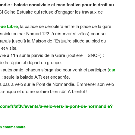
ndie : balade conviviale et manifestive
pour le droit au
CI Seine Estuaire qui refuse d’engager les travaux de
.
ue Libre
, la balade se déroulera entre la place de la gare
sible en car Nomad 122, à réserver si vélos) pour se
 marais jusqu’à la Maison de l’Estuaire située au pied du
t visite.
vre à 11h
sur le parvis de la Gare (routière + SNCF) :
 la région et départ en groupe.
n autonomie, chacun s’organise pour venir et participer (
car
n) : seule la balade A/R est encadrée.
dra pas à vélo sur le Pont de Normandie. Emmener son vélo
ue-nique et crème solaire bien sûr. A bientôt !
com/fr/af3v/events/a-velo-vers-le-pont-de-normandie?
un commentaire