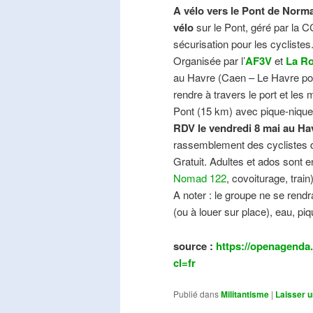
A vélo vers le Pont de Norma
vélo
sur le Pont, géré par la C
sécurisation pour les cyclistes
Organisée par l’
AF3V
et
La Ro
au Havre (Caen – Le Havre pos
rendre à travers le port et les
Pont (15 km) avec pique-nique e
RDV le vendredi 8 mai au Ha
rassemblement des cyclistes de
Gratuit. Adultes et ados sont e
Nomad 122
, covoiturage, trai
A noter : le groupe ne se ren
(ou à louer sur place), eau, piq
source :
https://openagenda.
cl=fr
Publié dans
Militantisme
|
Laisser 