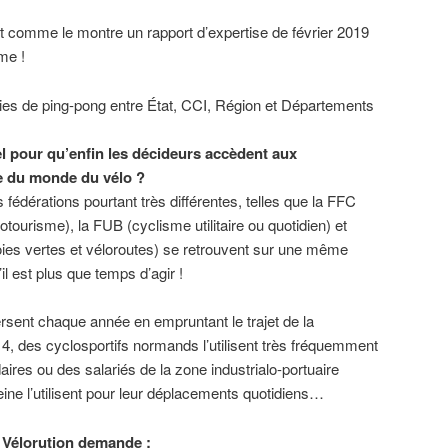
nt comme le montre un rapport d’expertise de février 2019
me !
ies de ping-pong entre État, CCI, Région et Départements
el pour qu’enfin les décideurs accèdent aux
e du monde du vélo ?
s fédérations pourtant très différentes, telles que la FFC
otourisme), la FUB (cyclisme utilitaire ou quotidien) et
oies vertes et véloroutes) se retrouvent sur une même
il est plus que temps d’agir !
rsent chaque année en empruntant le trajet de la
 4, des cyclosportifs normands l’utilisent très fréquemment
ires ou des salariés de la zone industrialo-portuaire
Seine l’utilisent pour leur déplacements quotidiens…
H Vélorution demande :