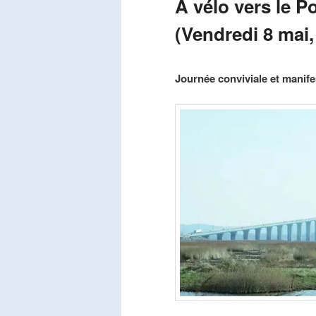
A vélo vers le P
(Vendredi 8 mai,
Publié le
mars 29, 2026
par
Steph
Journée conviviale et manifes