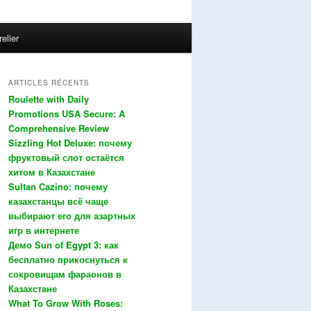
relier
ARTICLES RÉCENTS
Roulette with Daily
Promotions USA Secure: A
Comprehensive Review
Sizzling Hot Deluxe: почему
фруктовый слот остаётся
хитом в Казахстане
Sultan Cazino: почему
казахстанцы всё чаще
выбирают его для азартных
игр в интернете
Демо Sun of Egypt 3: как
бесплатно прикоснуться к
сокровищам фараонов в
Казахстане
What To Grow With Roses: