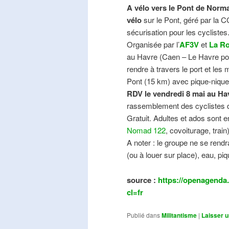
A vélo vers le Pont de Norma
vélo
sur le Pont, géré par la C
sécurisation pour les cyclistes
Organisée par l’
AF3V
et
La Ro
au Havre (Caen – Le Havre pos
rendre à travers le port et les
Pont (15 km) avec pique-nique e
RDV le vendredi 8 mai au Ha
rassemblement des cyclistes de
Gratuit. Adultes et ados sont e
Nomad 122
, covoiturage, trai
A noter : le groupe ne se ren
(ou à louer sur place), eau, piq
source :
https://openagenda.
cl=fr
Publié dans
Militantisme
|
Laisser 