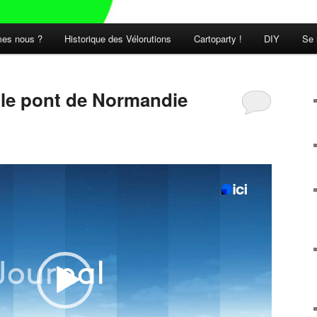
es nous ?
Historique des Vélorutions
Cartoparty !
DIY
Se 
t le pont de Normandie