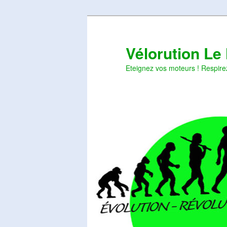
Aller
Aller
au
au
contenu
contenu
Vélorution Le
principal
secondaire
Eteignez vos moteurs ! Respire