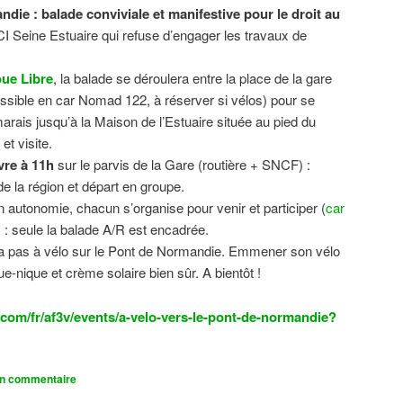
ndie : balade conviviale et manifestive
pour le droit au
CI Seine Estuaire qui refuse d’engager les travaux de
.
ue Libre
, la balade se déroulera entre la place de la gare
sible en car Nomad 122, à réserver si vélos) pour se
 marais jusqu’à la Maison de l’Estuaire située au pied du
t visite.
vre à 11h
sur le parvis de la Gare (routière + SNCF) :
 la région et départ en groupe.
n autonomie, chacun s’organise pour venir et participer (
car
n) : seule la balade A/R est encadrée.
dra pas à vélo sur le Pont de Normandie. Emmener son vélo
ue-nique et crème solaire bien sûr. A bientôt !
com/fr/af3v/events/a-velo-vers-le-pont-de-normandie?
un commentaire