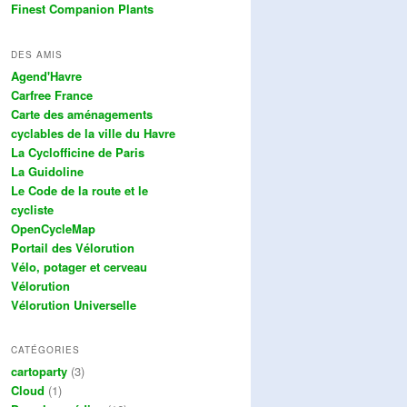
Finest Companion Plants
DES AMIS
Agend'Havre
Carfree France
Carte des aménagements
cyclables de la ville du Havre
La Cyclofficine de Paris
La Guidoline
Le Code de la route et le
cycliste
OpenCycleMap
Portail des Vélorution
Vélo, potager et cerveau
Vélorution
Vélorution Universelle
CATÉGORIES
cartoparty
(3)
Cloud
(1)