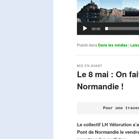
00:00
Publié dans
Dans les médias
|
Lais
MIS EN AVANT
Le 8 mai : On fa
Normandie !
Publié le
avril 18, 2026
par
Steph
Pour une trave
Le collectif LH Vélorution s’
Pont de Normandie le vendre