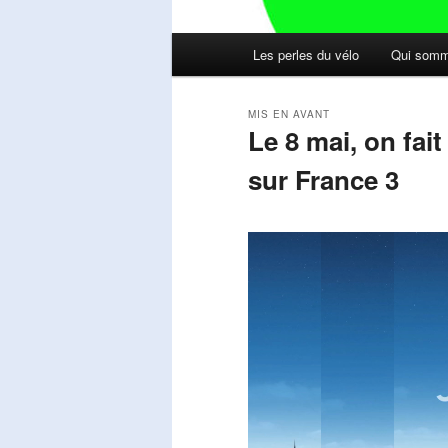
Menu
Les perles du vélo
Qui somm
principal
MIS EN AVANT
Le 8 mai, on fai
sur France 3
Publié le
mai 11, 2026
par
Steph
Lecteur
vidéo