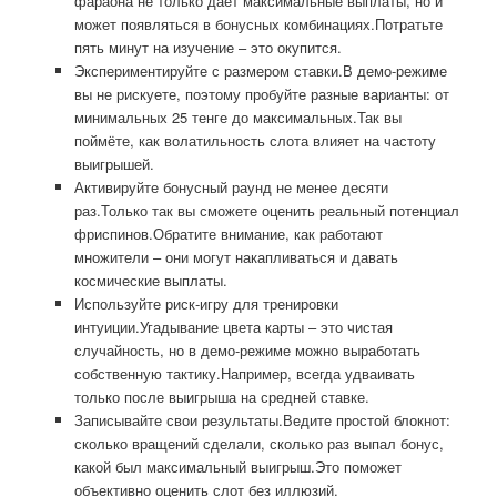
фараона не только даёт максимальные выплаты, но и
может появляться в бонусных комбинациях.Потратьте
пять минут на изучение – это окупится.
Экспериментируйте с размером ставки.В демо-режиме
вы не рискуете, поэтому пробуйте разные варианты: от
минимальных 25 тенге до максимальных.Так вы
поймёте, как волатильность слота влияет на частоту
выигрышей.
Активируйте бонусный раунд не менее десяти
раз.Только так вы сможете оценить реальный потенциал
фриспинов.Обратите внимание, как работают
множители – они могут накапливаться и давать
космические выплаты.
Используйте риск-игру для тренировки
интуиции.Угадывание цвета карты – это чистая
случайность, но в демо-режиме можно выработать
собственную тактику.Например, всегда удваивать
только после выигрыша на средней ставке.
Записывайте свои результаты.Ведите простой блокнот:
сколько вращений сделали, сколько раз выпал бонус,
какой был максимальный выигрыш.Это поможет
объективно оценить слот без иллюзий.