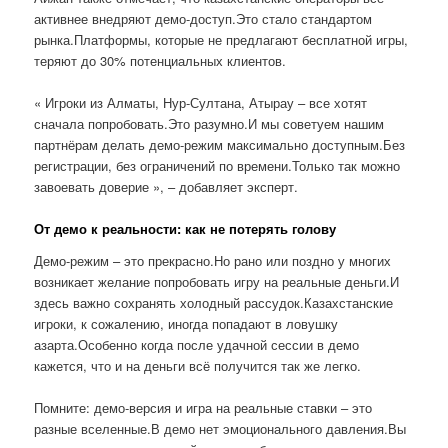
активнее внедряют демо-доступ.Это стало стандартом
рынка.Платформы, которые не предлагают бесплатной игры,
теряют до 30% потенциальных клиентов.
« Игроки из Алматы, Нур-Султана, Атырау – все хотят
сначала попробовать.Это разумно.И мы советуем нашим
партнёрам делать демо-режим максимально доступным.Без
регистрации, без ограничений по времени.Только так можно
завоевать доверие », – добавляет эксперт.
От демо к реальности: как не потерять голову
Демо-режим – это прекрасно.Но рано или поздно у многих
возникает желание попробовать игру на реальные деньги.И
здесь важно сохранять холодный рассудок.Казахстанские
игроки, к сожалению, иногда попадают в ловушку
азарта.Особенно когда после удачной сессии в демо
кажется, что и на деньги всё получится так же легко.
Помните: демо-версия и игра на реальные ставки – это
разные вселенные.В демо нет эмоционального давления.Вы