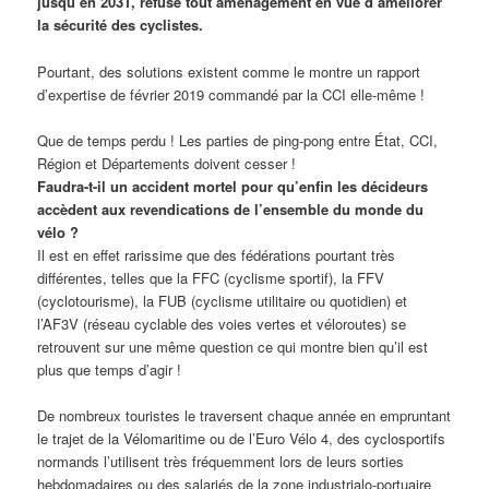
jusqu’en 2031, refuse tout aménagement en vue d’améliorer
la sécurité des cyclistes.
Pourtant, des solutions existent comme le montre un rapport
d’expertise de février 2019 commandé par la CCI elle-même !
Que de temps perdu ! Les parties de ping-pong entre État, CCI,
Région et Départements doivent cesser !
Faudra-t-il un accident mortel pour qu’enfin les décideurs
accèdent aux revendications de l’ensemble du monde du
vélo ?
Il est en effet rarissime que des fédérations pourtant très
différentes, telles que la FFC (cyclisme sportif), la FFV
(cyclotourisme), la FUB (cyclisme utilitaire ou quotidien) et
l’AF3V (réseau cyclable des voies vertes et véloroutes) se
retrouvent sur une même question ce qui montre bien qu’il est
plus que temps d’agir !
De nombreux touristes le traversent chaque année en empruntant
le trajet de la Vélomaritime ou de l’Euro Vélo 4, des cyclosportifs
normands l’utilisent très fréquemment lors de leurs sorties
hebdomadaires ou des salariés de la zone industrialo-portuaire