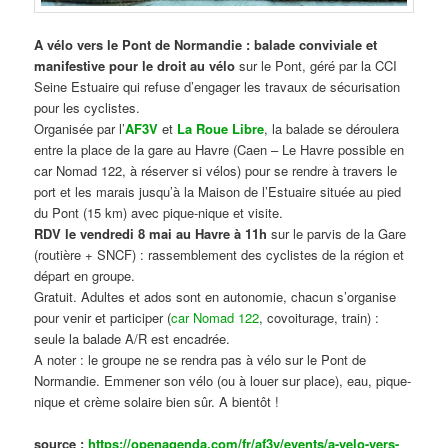
A vélo vers le Pont de Normandie : balade conviviale et
manifestive
pour le droit au vélo
sur le Pont, géré par la CCI
Seine Estuaire qui refuse d’engager les travaux de sécurisation
pour les cyclistes.
Organisée par l’
AF3V
et
La Roue Libre
, la balade se déroulera
entre la place de la gare au Havre (Caen – Le Havre possible en
car Nomad 122, à réserver si vélos) pour se rendre à travers le
port et les marais jusqu’à la Maison de l’Estuaire située au pied
du Pont (15 km) avec pique-nique et visite.
RDV le vendredi 8 mai au Havre à 11h
sur le parvis de la Gare
(routière + SNCF) : rassemblement des cyclistes de la région et
départ en groupe.
Gratuit. Adultes et ados sont en autonomie, chacun s’organise
pour venir et participer (
car Nomad 122
, covoiturage, train) :
seule la balade A/R est encadrée.
A noter : le groupe ne se rendra pas à vélo sur le Pont de
Normandie. Emmener son vélo (ou à louer sur place), eau, pique-
nique et crème solaire bien sûr. A bientôt !
source :
https://openagenda.com/fr/af3v/events/a-velo-vers-