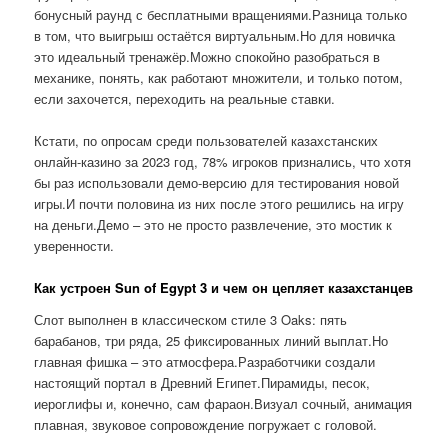
бонусный раунд с бесплатными вращениями.Разница только
в том, что выигрыш остаётся виртуальным.Но для новичка
это идеальный тренажёр.Можно спокойно разобраться в
механике, понять, как работают множители, и только потом,
если захочется, переходить на реальные ставки.
Кстати, по опросам среди пользователей казахстанских
онлайн-казино за 2023 год, 78% игроков признались, что хотя
бы раз использовали демо-версию для тестирования новой
игры.И почти половина из них после этого решились на игру
на деньги.Демо – это не просто развлечение, это мостик к
уверенности.
Как устроен Sun of Egypt 3 и чем он цепляет казахстанцев
Слот выполнен в классическом стиле 3 Oaks: пять
барабанов, три ряда, 25 фиксированных линий выплат.Но
главная фишка – это атмосфера.Разработчики создали
настоящий портал в Древний Египет.Пирамиды, песок,
иероглифы и, конечно, сам фараон.Визуал сочный, анимация
плавная, звуковое сопровождение погружает с головой.