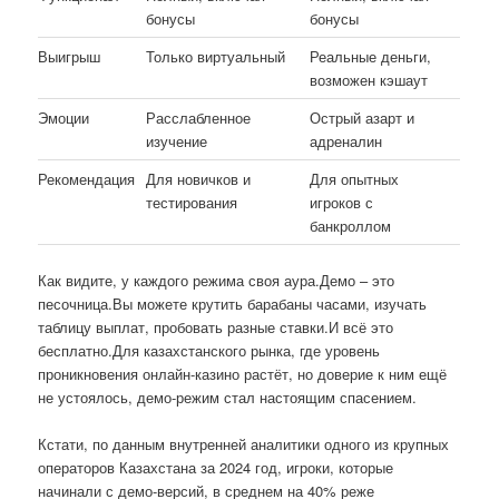
бонусы
бонусы
Выигрыш
Только виртуальный
Реальные деньги,
возможен кэшаут
Эмоции
Расслабленное
Острый азарт и
изучение
адреналин
Рекомендация
Для новичков и
Для опытных
тестирования
игроков с
банкроллом
Как видите, у каждого режима своя аура.Демо – это
песочница.Вы можете крутить барабаны часами, изучать
таблицу выплат, пробовать разные ставки.И всё это
бесплатно.Для казахстанского рынка, где уровень
проникновения онлайн-казино растёт, но доверие к ним ещё
не устоялось, демо-режим стал настоящим спасением.
Кстати, по данным внутренней аналитики одного из крупных
операторов Казахстана за 2024 год, игроки, которые
начинали с демо-версий, в среднем на 40% реже