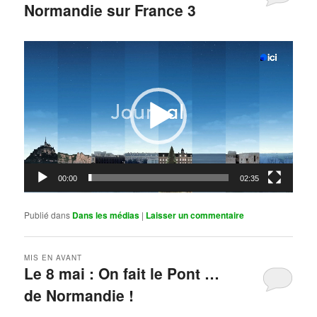
Normandie sur France 3
Publié le
mai 11, 2026
par
Steph
Lecteur
vidéo
00:00
02:35
Publié dans
Dans les médias
|
Laisser un commentaire
MIS EN AVANT
Le 8 mai : On fait le Pont …
de Normandie !