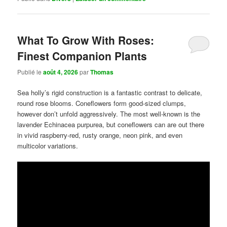
What To Grow With Roses:
Finest Companion Plants
Publié le
août 4, 2026
par
Thomas
Sea holly’s rigid construction is a fantastic contrast to delicate,
round rose blooms. Coneflowers form good-sized clumps,
however don’t unfold aggressively. The most well-known is the
lavender Echinacea purpurea, but coneflowers can are out there
in vivid raspberry-red, rusty orange, neon pink, and even
multicolor variations.