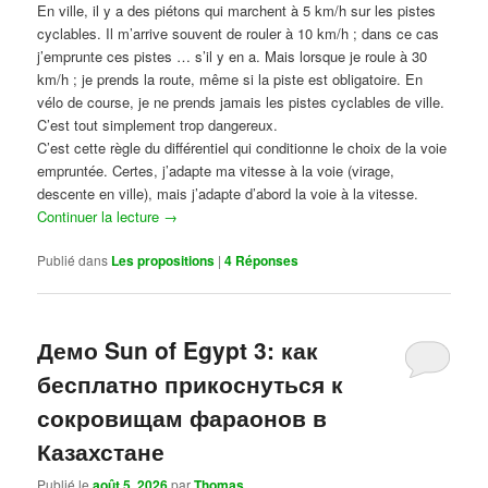
En ville, il y a des piétons qui marchent à 5 km/h sur les pistes
cyclables. Il m’arrive souvent de rouler à 10 km/h ; dans ce cas
j’emprunte ces pistes … s’il y en a. Mais lorsque je roule à 30
km/h ; je prends la route, même si la piste est obligatoire. En
vélo de course, je ne prends jamais les pistes cyclables de ville.
C’est tout simplement trop dangereux.
C’est cette règle du différentiel qui conditionne le choix de la voie
empruntée. Certes, j’adapte ma vitesse à la voie (virage,
descente en ville), mais j’adapte d’abord la voie à la vitesse.
Continuer la lecture
→
Publié dans
Les propositions
|
4
Réponses
Демо Sun of Egypt 3: как
бесплатно прикоснуться к
сокровищам фараонов в
Казахстане
Publié le
août 5, 2026
par
Thomas