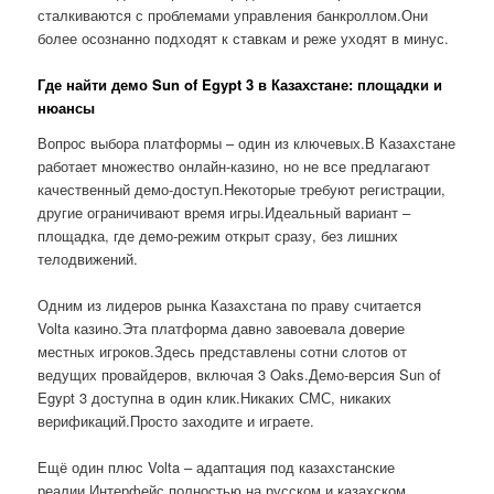
сталкиваются с проблемами управления банкроллом.Они
более осознанно подходят к ставкам и реже уходят в минус.
Где найти демо Sun of Egypt 3 в Казахстане: площадки и
нюансы
Вопрос выбора платформы – один из ключевых.В Казахстане
работает множество онлайн-казино, но не все предлагают
качественный демо-доступ.Некоторые требуют регистрации,
другие ограничивают время игры.Идеальный вариант –
площадка, где демо-режим открыт сразу, без лишних
телодвижений.
Одним из лидеров рынка Казахстана по праву считается
Volta казино.Эта платформа давно завоевала доверие
местных игроков.Здесь представлены сотни слотов от
ведущих провайдеров, включая 3 Oaks.Демо-версия Sun of
Egypt 3 доступна в один клик.Никаких СМС, никаких
верификаций.Просто заходите и играете.
Ещё один плюс Volta – адаптация под казахстанские
реалии.Интерфейс полностью на русском и казахском