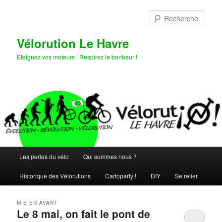
Aller
Aller
au
au
Rech
contenu
contenu
principal
secondaire
Vélorution Le Havre
Eteignez vos moteurs ! Respirez le bonheur !
Menu
Les perles du vélo
Qui sommes nous ?
principal
Historique des Vélorutions
Cartoparty !
DIY
Se relier
MIS EN AVANT
Le 8 mai, on fait le pont de