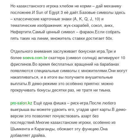
Но казахстанского игрока хлебом не корми – дай механику
посложнее.И Sun of Egypt 3 её даёт.Базовые символы здесь
– классические карточные знаки (A, K, Q, J, 10) и
тематические изображения: жук-скарабей, сокол, анкх,
Нефертити.Самый ценный символ – фараон.Если собрать
пять таких на линии, множитель ставки достигает 50x.
Отдельного внимания заслуживает бонусная игра.Три и
более
soeva.com.br
скаттера (символ солнца) активируют 10
фриспинов.Во время бесплатных вращений на барабанах
появляются специальные символы с множителями.Они могут
накапливаться, и в итоге вы получаете внушительные
выплаты.В демо-режиме это особенно приятно: можно
прокручивать бонусы десятки раз, не тратя ни тиына.
pro-salon.kz
Ещё одна фишка – риск-игра.После любого
выигрыша вы можете удвоить его, угадав цвет карты.В демо-
версии это позволяет почувствовать азарт без
последствий.Многие казахстанские игроки, особенно из
Шымкента и Караганды, обожают эту функцию.Она
добавляет драйва.