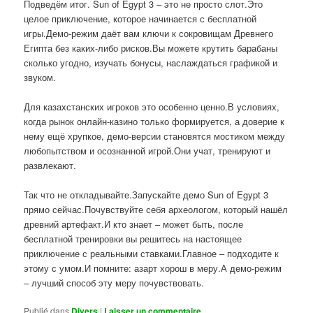
Подведём итог. Sun of Egypt 3 – это не просто слот.Это
целое приключение, которое начинается с бесплатной
игры.Демо-режим даёт вам ключи к сокровищам Древнего
Египта без каких-либо рисков.Вы можете крутить барабаны
сколько угодно, изучать бонусы, наслаждаться графикой и
звуком.
Для казахстанских игроков это особенно ценно.В условиях,
когда рынок онлайн-казино только формируется, а доверие к
нему ещё хрупкое, демо-версии становятся мостиком между
любопытством и осознанной игрой.Они учат, тренируют и
развлекают.
Так что не откладывайте.Запускайте демо Sun of Egypt 3
прямо сейчас.Почувствуйте себя археологом, который нашёл
древний артефакт.И кто знает – может быть, после
бесплатной тренировки вы решитесь на настоящее
приключение с реальными ставками.Главное – подходите к
этому с умом.И помните: азарт хорош в меру.А демо-режим
– лучший способ эту меру почувствовать.
Publié dans
Divers
|
Laisser un commentaire