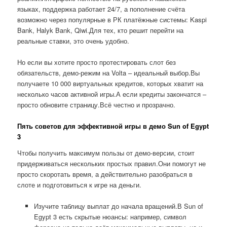
языках, поддержка работает 24/7, а пополнение счёта
возможно через популярные в РК платёжные системы: Kaspi
Bank, Halyk Bank, Qiwi.Для тех, кто решит перейти на
реальные ставки, это очень удобно.
Но если вы хотите просто протестировать слот без
обязательств, демо-режим на Volta – идеальный выбор.Вы
получаете 10 000 виртуальных кредитов, которых хватит на
несколько часов активной игры.А если кредиты закончатся –
просто обновите страницу.Всё честно и прозрачно.
Пять советов для эффективной игры в демо Sun of Egypt
3
Чтобы получить максимум пользы от демо-версии, стоит
придерживаться нескольких простых правил.Они помогут не
просто скоротать время, а действительно разобраться в
слоте и подготовиться к игре на деньги.
Изучите таблицу выплат до начала вращений.В Sun of
Egypt 3 есть скрытые нюансы: например, символ