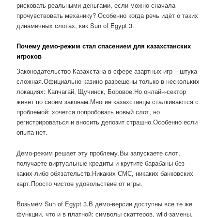
рисковать реальными деньгами, если можно сначала
прочувствовать механику? Особенно когда речь идёт о таких
динамичных слотах, как Sun of Egypt 3.
Почему демо-режим стал спасением для казахстанских
игроков
Законодательство Казахстана в сфере азартных игр – штука
сложная.Официально казино разрешены только в нескольких
локациях: Капчагай, Щучинск, Боровое.Но онлайн-сектор
живёт по своим законам.Многие казахстанцы сталкиваются с
проблемой: хочется попробовать новый слот, но
регистрироваться и вносить депозит страшно.Особенно если
опыта нет.
Демо-режим решает эту проблему.Вы запускаете слот,
получаете виртуальные кредиты и крутите барабаны без
каких-либо обязательств.Никаких СМС, никаких банковских
карт.Просто чистое удовольствие от игры.
Возьмём Sun of Egypt 3.В демо-версии доступны все те же
функции, что и в платной: символы скаттеров, wild-замены,