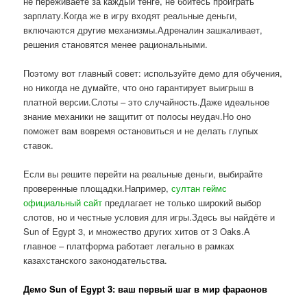
не переживаете за каждый тенге, не боитесь проиграть
зарплату.Когда же в игру входят реальные деньги,
включаются другие механизмы.Адреналин зашкаливает,
решения становятся менее рациональными.
Поэтому вот главный совет: используйте демо для обучения,
но никогда не думайте, что оно гарантирует выигрыш в
платной версии.Слоты – это случайность.Даже идеальное
знание механики не защитит от полосы неудач.Но оно
поможет вам вовремя остановиться и не делать глупых
ставок.
Если вы решите перейти на реальные деньги, выбирайте
проверенные площадки.Например,
султан геймс
официальный сайт
предлагает не только широкий выбор
слотов, но и честные условия для игры.Здесь вы найдёте и
Sun of Egypt 3, и множество других хитов от 3 Oaks.А
главное – платформа работает легально в рамках
казахстанского законодательства.
Демо Sun of Egypt 3: ваш первый шаг в мир фараонов