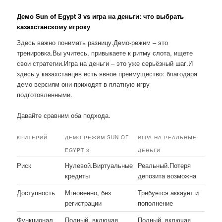
Демо Sun of Egypt 3 vs игра на деньги: что выбрать
казахстанскому игроку
Здесь важно понимать разницу.Демо-режим – это
тренировка.Вы учитесь, привыкаете к ритму слота, ищете
свои стратегии.Игра на деньги – это уже серьёзный шаг.И
здесь у казахстанцев есть явное преимущество: благодаря
демо-версиям они приходят в платную игру
подготовленными.
Давайте сравним оба подхода.
КРИТЕРИЙ
ДЕМО-РЕЖИМ SUN OF
ИГРА НА РЕАЛЬНЫЕ
EGYPT 3
ДЕНЬГИ
Риск
Нулевой.Виртуальные
Реальный.Потеря
кредиты
депозита возможна
Доступность
Мгновенно, без
Требуется аккаунт и
регистрации
пополнение
Функционал
Полный, включая
Полный, включая