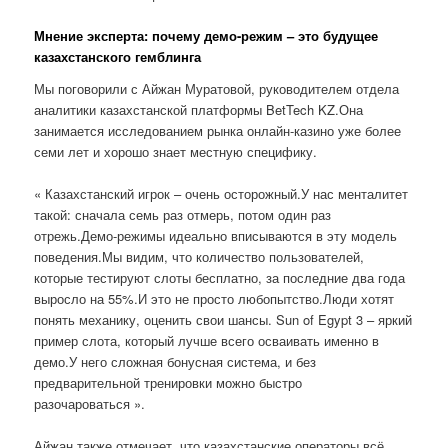
Мнение эксперта: почему демо-режим – это будущее
казахстанского гемблинга
Мы поговорили с Айжан Муратовой, руководителем отдела
аналитики казахстанской платформы BetTech KZ.Она
занимается исследованием рынка онлайн-казино уже более
семи лет и хорошо знает местную специфику.
« Казахстанский игрок – очень осторожный.У нас менталитет
такой: сначала семь раз отмерь, потом один раз
отрежь.Демо-режимы идеально вписываются в эту модель
поведения.Мы видим, что количество пользователей,
которые тестируют слоты бесплатно, за последние два года
выросло на 55%.И это не просто любопытство.Люди хотят
понять механику, оценить свои шансы. Sun of Egypt 3 – яркий
пример слота, который лучше всего осваивать именно в
демо.У него сложная бонусная система, и без
предварительной тренировки можно быстро
разочароваться ».
Айжан также отмечает, что казахстанские операторы всё