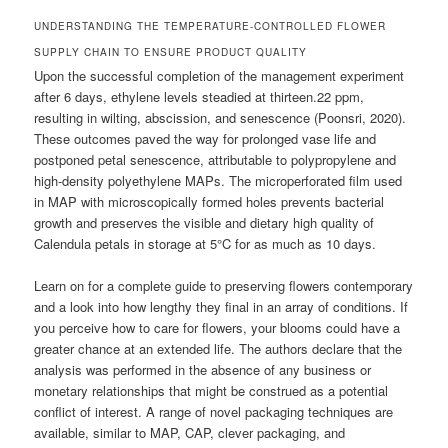
UNDERSTANDING THE TEMPERATURE-CONTROLLED FLOWER
SUPPLY CHAIN TO ENSURE PRODUCT QUALITY
Upon the successful completion of the management experiment
after 6 days, ethylene levels steadied at thirteen.22 ppm,
resulting in wilting, abscission, and senescence (Poonsri, 2020).
These outcomes paved the way for prolonged vase life and
postponed petal senescence, attributable to polypropylene and
high-density polyethylene MAPs. The microperforated film used
in MAP with microscopically formed holes prevents bacterial
growth and preserves the visible and dietary high quality of
Calendula petals in storage at 5°C for as much as 10 days.
Learn on for a complete guide to preserving flowers contemporary
and a look into how lengthy they final in an array of conditions. If
you perceive how to care for flowers, your blooms could have a
greater chance at an extended life. The authors declare that the
analysis was performed in the absence of any business or
monetary relationships that might be construed as a potential
conflict of interest. A range of novel packaging techniques are
available, similar to MAP, CAP, clever packaging, and