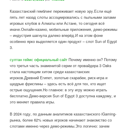
Казахстанский гемблинг переживает новую эру.Если ещё
пять лет назад слоты ассоциировались с пыльными залами
игровых клубов в Алматы или Астане, то сегодня всё
иначе.Онлайн-казино, мобильные приложения, демо-режимы
– индустрия шагнула далеко вперёд.И на этом фоне
особенно ярко выделяется один продукт – слот Sun of Egypt
3.
султан геймс официальный сайт
Почему именно он? Потому
что третья часть знаменитой серии от провайдера 3 Oaks
стала настоящим хитом среди казахстанских
игроков.Древний Египет, золотые скарабеи, риск-игра и
щедрые фриспины – здесь есть всё для тех, кто ищет
острые ощущения.Но главное: в эту игру можно играть
бесплатно.Демо-версия Sun of Egypt 3 доступна каждому, и
это меняет правила игры.
В 2024 году, по данным аналитиков казахстанского iGaming-
рынка, более 62% новых игроков начинают знакомство со
слотами именно через демо-режимы.Это логично: зачем