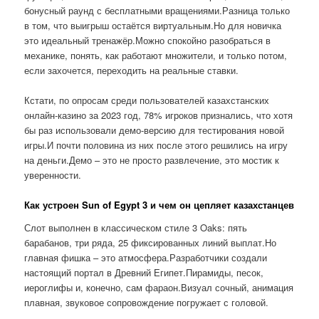
бонусный раунд с бесплатными вращениями.Разница только
в том, что выигрыш остаётся виртуальным.Но для новичка
это идеальный тренажёр.Можно спокойно разобраться в
механике, понять, как работают множители, и только потом,
если захочется, переходить на реальные ставки.
Кстати, по опросам среди пользователей казахстанских
онлайн-казино за 2023 год, 78% игроков признались, что хотя
бы раз использовали демо-версию для тестирования новой
игры.И почти половина из них после этого решились на игру
на деньги.Демо – это не просто развлечение, это мостик к
уверенности.
Как устроен Sun of Egypt 3 и чем он цепляет казахстанцев
Слот выполнен в классическом стиле 3 Oaks: пять
барабанов, три ряда, 25 фиксированных линий выплат.Но
главная фишка – это атмосфера.Разработчики создали
настоящий портал в Древний Египет.Пирамиды, песок,
иероглифы и, конечно, сам фараон.Визуал сочный, анимация
плавная, звуковое сопровождение погружает с головой.