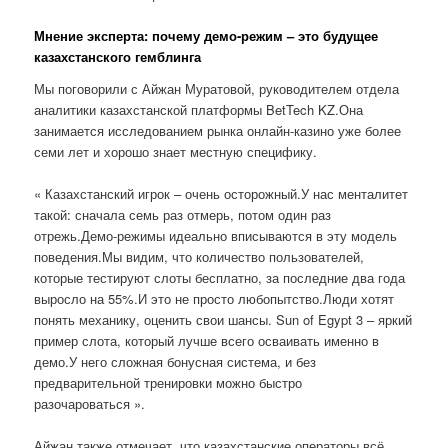
Мнение эксперта: почему демо-режим – это будущее
казахстанского гемблинга
Мы поговорили с Айжан Муратовой, руководителем отдела
аналитики казахстанской платформы BetTech KZ.Она
занимается исследованием рынка онлайн-казино уже более
семи лет и хорошо знает местную специфику.
« Казахстанский игрок – очень осторожный.У нас менталитет
такой: сначала семь раз отмерь, потом один раз
отрежь.Демо-режимы идеально вписываются в эту модель
поведения.Мы видим, что количество пользователей,
которые тестируют слоты бесплатно, за последние два года
выросло на 55%.И это не просто любопытство.Люди хотят
понять механику, оценить свои шансы. Sun of Egypt 3 – яркий
пример слота, который лучше всего осваивать именно в
демо.У него сложная бонусная система, и без
предварительной тренировки можно быстро
разочароваться ».
Айжан также отмечает, что казахстанские операторы всё