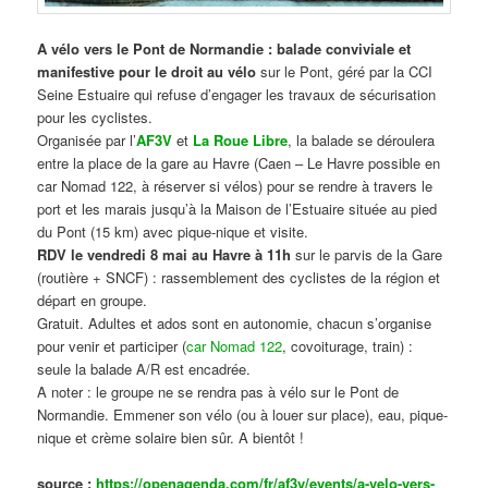
A vélo vers le Pont de Normandie : balade conviviale et
manifestive
pour le droit au vélo
sur le Pont, géré par la CCI
Seine Estuaire qui refuse d’engager les travaux de sécurisation
pour les cyclistes.
Organisée par l’
AF3V
et
La Roue Libre
, la balade se déroulera
entre la place de la gare au Havre (Caen – Le Havre possible en
car Nomad 122, à réserver si vélos) pour se rendre à travers le
port et les marais jusqu’à la Maison de l’Estuaire située au pied
du Pont (15 km) avec pique-nique et visite.
RDV le vendredi 8 mai au Havre à 11h
sur le parvis de la Gare
(routière + SNCF) : rassemblement des cyclistes de la région et
départ en groupe.
Gratuit. Adultes et ados sont en autonomie, chacun s’organise
pour venir et participer (
car Nomad 122
, covoiturage, train) :
seule la balade A/R est encadrée.
A noter : le groupe ne se rendra pas à vélo sur le Pont de
Normandie. Emmener son vélo (ou à louer sur place), eau, pique-
nique et crème solaire bien sûr. A bientôt !
source :
https://openagenda.com/fr/af3v/events/a-velo-vers-