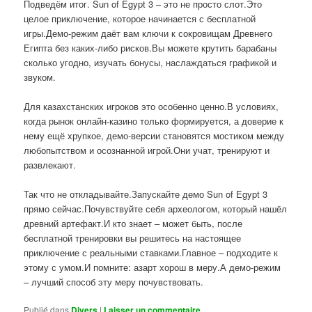
Подведём итог. Sun of Egypt 3 – это не просто слот.Это
целое приключение, которое начинается с бесплатной
игры.Демо-режим даёт вам ключи к сокровищам Древнего
Египта без каких-либо рисков.Вы можете крутить барабаны
сколько угодно, изучать бонусы, наслаждаться графикой и
звуком.
Для казахстанских игроков это особенно ценно.В условиях,
когда рынок онлайн-казино только формируется, а доверие к
нему ещё хрупкое, демо-версии становятся мостиком между
любопытством и осознанной игрой.Они учат, тренируют и
развлекают.
Так что не откладывайте.Запускайте демо Sun of Egypt 3
прямо сейчас.Почувствуйте себя археологом, который нашёл
древний артефакт.И кто знает – может быть, после
бесплатной тренировки вы решитесь на настоящее
приключение с реальными ставками.Главное – подходите к
этому с умом.И помните: азарт хорош в меру.А демо-режим
– лучший способ эту меру почувствовать.
Publié dans
Divers
|
Laisser un commentaire