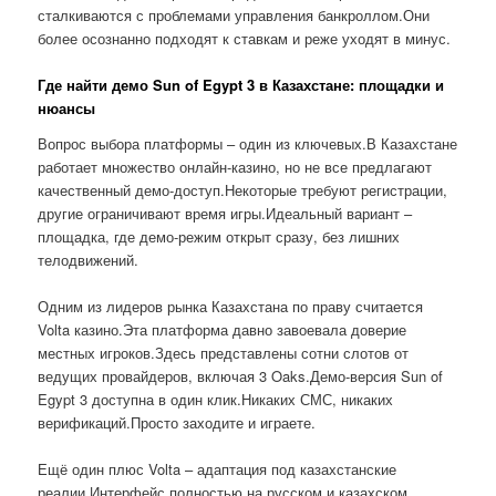
сталкиваются с проблемами управления банкроллом.Они
более осознанно подходят к ставкам и реже уходят в минус.
Где найти демо Sun of Egypt 3 в Казахстане: площадки и
нюансы
Вопрос выбора платформы – один из ключевых.В Казахстане
работает множество онлайн-казино, но не все предлагают
качественный демо-доступ.Некоторые требуют регистрации,
другие ограничивают время игры.Идеальный вариант –
площадка, где демо-режим открыт сразу, без лишних
телодвижений.
Одним из лидеров рынка Казахстана по праву считается
Volta казино.Эта платформа давно завоевала доверие
местных игроков.Здесь представлены сотни слотов от
ведущих провайдеров, включая 3 Oaks.Демо-версия Sun of
Egypt 3 доступна в один клик.Никаких СМС, никаких
верификаций.Просто заходите и играете.
Ещё один плюс Volta – адаптация под казахстанские
реалии.Интерфейс полностью на русском и казахском