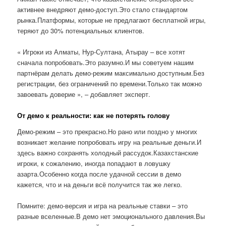
активнее внедряют демо-доступ.Это стало стандартом
рынка.Платформы, которые не предлагают бесплатной игры,
теряют до 30% потенциальных клиентов.
« Игроки из Алматы, Нур-Султана, Атырау – все хотят
сначала попробовать.Это разумно.И мы советуем нашим
партнёрам делать демо-режим максимально доступным.Без
регистрации, без ограничений по времени.Только так можно
завоевать доверие », – добавляет эксперт.
От демо к реальности: как не потерять голову
Демо-режим – это прекрасно.Но рано или поздно у многих
возникает желание попробовать игру на реальные деньги.И
здесь важно сохранять холодный рассудок.Казахстанские
игроки, к сожалению, иногда попадают в ловушку
азарта.Особенно когда после удачной сессии в демо
кажется, что и на деньги всё получится так же легко.
Помните: демо-версия и игра на реальные ставки – это
разные вселенные.В демо нет эмоционального давления.Вы