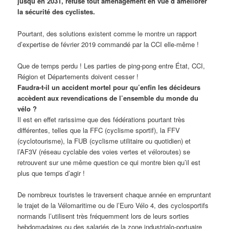
jusqu’en 2031, refuse tout aménagement en vue d’améliorer
la sécurité des cyclistes.
Pourtant, des solutions existent comme le montre un rapport
d’expertise de février 2019 commandé par la CCI elle-même !
Que de temps perdu ! Les parties de ping-pong entre État, CCI,
Région et Départements doivent cesser !
Faudra-t-il un accident mortel pour qu’enfin les décideurs
accèdent aux revendications de l’ensemble du monde du
vélo ?
Il est en effet rarissime que des fédérations pourtant très
différentes, telles que la FFC (cyclisme sportif), la FFV
(cyclotourisme), la FUB (cyclisme utilitaire ou quotidien) et
l’AF3V (réseau cyclable des voies vertes et véloroutes) se
retrouvent sur une même question ce qui montre bien qu’il est
plus que temps d’agir !
De nombreux touristes le traversent chaque année en empruntant
le trajet de la Vélomaritime ou de l’Euro Vélo 4, des cyclosportifs
normands l’utilisent très fréquemment lors de leurs sorties
hebdomadaires ou des salariés de la zone industrialo-portuaire