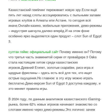
Казахстанский гемблинг переживает новую эру.Если ещё
пять лет назад слоты ассоциировались с пыльными залами
игровых клубов в Алматы или Астане, то сегодня всё
иначе.Онлайн-казино, мобильные приложения, демо-режимы
– индустрия шагнула далеко вперёд.И на этом фоне
особенно ярко выделяется один продукт – слот Sun of Egypt
3.
султан геймс официальный сайт
Почему именно он? Потому
что третья часть знаменитой серии от провайдера 3 Oaks
стала настоящим хитом среди казахстанских
игроков.Древний Египет, золотые скарабеи, риск-игра и
щедрые фриспины – здесь есть всё для тех, кто ищет
острые ощущения.Но главное: в эту игру можно играть
бесплатно.Демо-версия Sun of Egypt 3 доступна каждому, и
это меняет правила игры.
В 2024 году, по данным аналитиков казахстанского iGaming-
рынка, более 62% новых игроков начинают знакомство со
слотами именно через демо-режимы.Это логично: зачем