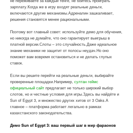
не переживаете за каждый тенге, не боитесь проиграть
зарплату.Когда же в игру входят реальные деньги,
включаются другие механизмы.Адреналин зашкаливает,
решения становятся менее рациональными.
Поэтому вот главный совет: используйте демо для обучения,
но никогда не думайте, что оно гарантирует выигрыш в
платной версии.Слоты – это случайность.Даже идеальное
знание механики не защитит от полосы неудач.Но оно
поможет вам вовремя остановиться и не делать глупых
ставок.
Если вы решите перейти на реальные деньги, выбирайте
проверенные площадки.Например,
султан геймс
официальный сайт
предлагает не только широкий выбор
слотов, но и честные условия для игры.Здесь вы найдёте и
Sun of Egypt 3, и множество других хитов от 3 Oaks.А
главное – платформа работает легально в рамках
казахстанского законодательства.
Демо Sun of Egypt 3: ваш первый шаг в мир фараонов