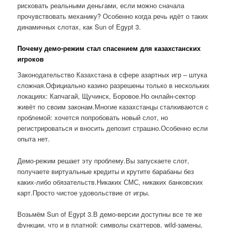
рисковать реальными деньгами, если можно сначала
прочувствовать механику? Особенно когда речь идёт о таких
динамичных слотах, как Sun of Egypt 3.
Почему демо-режим стал спасением для казахстанских
игроков
Законодательство Казахстана в сфере азартных игр – штука
сложная.Официально казино разрешены только в нескольких
локациях: Капчагай, Щучинск, Боровое.Но онлайн-сектор
живёт по своим законам.Многие казахстанцы сталкиваются с
проблемой: хочется попробовать новый слот, но
регистрироваться и вносить депозит страшно.Особенно если
опыта нет.
Демо-режим решает эту проблему.Вы запускаете слот,
получаете виртуальные кредиты и крутите барабаны без
каких-либо обязательств.Никаких СМС, никаких банковских
карт.Просто чистое удовольствие от игры.
Возьмём Sun of Egypt 3.В демо-версии доступны все те же
функции, что и в платной: символы скаттеров, wild-замены,