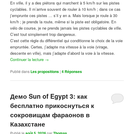
En ville, il y a des piétons qui marchent à 5 km/h sur les pistes
cyclables. Il m’arrive souvent de rouler à 10 km/h ; dans ce cas
j’emprunte ces pistes … s’il y en a. Mais lorsque je roule à 30
km/h ; je prends la route, même si la piste est obligatoire. En
vélo de course, je ne prends jamais les pistes cyclables de ville.
C’est tout simplement trop dangereux.
C’est cette règle du différentiel qui conditionne le choix de la voie
empruntée. Certes, j’adapte ma vitesse à la voie (virage,
descente en ville), mais j’adapte d’abord la voie à la vitesse.
Continuer la lecture
→
Publié dans
Les propositions
|
4
Réponses
Демо Sun of Egypt 3: как
бесплатно прикоснуться к
сокровищам фараонов в
Казахстане
Publié le
août 5, 2026
par
Thomas