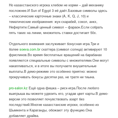
Но казахстанского игрока хлебом не корми – дай механику
посложнее.И Sun of Egypt 3 её даёт.Базовые символы здесь
– классические карточные знаки (A, K, Q, J, 10) и
тематические изображения: жук-скарабей, сокол, анкх,
Нефертити.Самый ценный символ – фараон.Если собрать
пять таких на линии, множитель ставки достигает 50x.
Отдельного внимания заслуживает бонусная игра.Три и
более
soeva.com.br
скаттера (символ солнца) активируют 10
фриспинов.Во время бесплатных вращений на барабанах
появляются специальные символы с множителями.Они могут
накапливаться, и в итоге вы получаете внушительные
выплаты.В демо-режиме это особенно приятно: можно
прокручивать бонусы десятки раз, не тратя ни тиына.
pro-salon.kz
Ещё одна фишка – риск-игра.После любого
выигрыша вы можете удвоить его, угадав цвет карты.В демо-
версии это позволяет почувствовать азарт без
последствий.Многие казахстанские игроки, особенно из
Шымкента и Караганды, обожают эту функцию.Она
добавляет драйва.