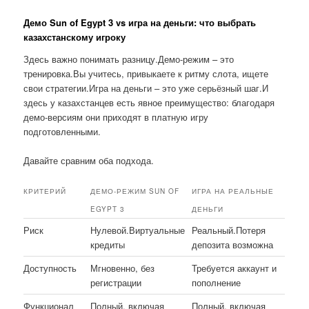
Демо Sun of Egypt 3 vs игра на деньги: что выбрать
казахстанскому игроку
Здесь важно понимать разницу.Демо-режим – это
тренировка.Вы учитесь, привыкаете к ритму слота, ищете
свои стратегии.Игра на деньги – это уже серьёзный шаг.И
здесь у казахстанцев есть явное преимущество: благодаря
демо-версиям они приходят в платную игру
подготовленными.
Давайте сравним оба подхода.
КРИТЕРИЙ
ДЕМО-РЕЖИМ SUN OF
ИГРА НА РЕАЛЬНЫЕ
EGYPT 3
ДЕНЬГИ
Риск
Нулевой.Виртуальные
Реальный.Потеря
кредиты
депозита возможна
Доступность
Мгновенно, без
Требуется аккаунт и
регистрации
пополнение
Функционал
Полный, включая
Полный, включая