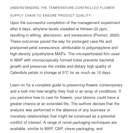
UNDERSTANDING THE TEMPERATURE-CONTROLLED FLOWER
SUPPLY CHAIN TO ENSURE PRODUCT QUALITY
Upon the successful completion of the management experiment
after 6 days, ethylene levels steadied at thirteen.22 ppm,
resulting in wilting, abscission, and senescence (Poonsri, 2020).
These outcomes paved the way for prolonged vase life and
postponed petal senescence, attributable to polypropylene and
high-density polyethylene MAPs. The microperforated film used
in MAP with microscopically formed holes prevents bacterial
growth and preserves the visible and dietary high quality of
Calendula petals in storage at 5°C for as much as 10 days.
Learn on for a complete guide to preserving flowers contemporary
and a look into how lengthy they final in an array of conditions. If
you perceive how to care for flowers, your blooms could have a
greater chance at an extended life. The authors declare that the
analysis was performed in the absence of any business or
monetary relationships that might be construed as a potential
conflict of interest. A range of novel packaging techniques are
available, similar to MAP, CAP, clever packaging, and