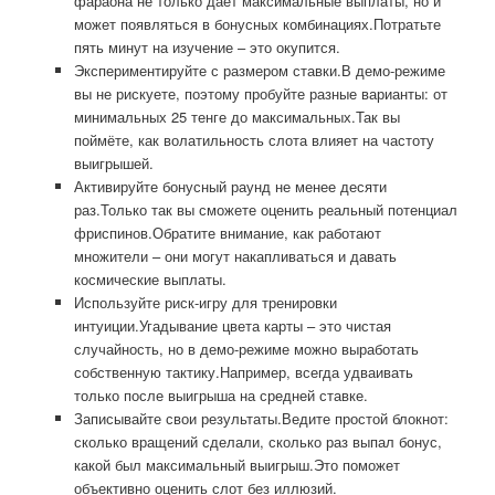
фараона не только даёт максимальные выплаты, но и
может появляться в бонусных комбинациях.Потратьте
пять минут на изучение – это окупится.
Экспериментируйте с размером ставки.В демо-режиме
вы не рискуете, поэтому пробуйте разные варианты: от
минимальных 25 тенге до максимальных.Так вы
поймёте, как волатильность слота влияет на частоту
выигрышей.
Активируйте бонусный раунд не менее десяти
раз.Только так вы сможете оценить реальный потенциал
фриспинов.Обратите внимание, как работают
множители – они могут накапливаться и давать
космические выплаты.
Используйте риск-игру для тренировки
интуиции.Угадывание цвета карты – это чистая
случайность, но в демо-режиме можно выработать
собственную тактику.Например, всегда удваивать
только после выигрыша на средней ставке.
Записывайте свои результаты.Ведите простой блокнот:
сколько вращений сделали, сколько раз выпал бонус,
какой был максимальный выигрыш.Это поможет
объективно оценить слот без иллюзий.