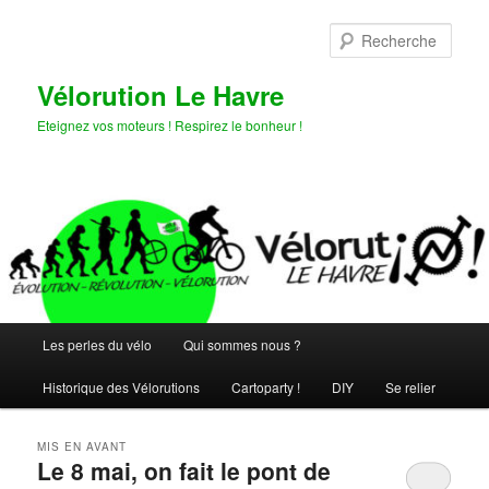
Aller
Aller
au
au
Rech
contenu
contenu
principal
secondaire
Vélorution Le Havre
Eteignez vos moteurs ! Respirez le bonheur !
Menu
Les perles du vélo
Qui sommes nous ?
principal
Historique des Vélorutions
Cartoparty !
DIY
Se relier
MIS EN AVANT
Le 8 mai, on fait le pont de