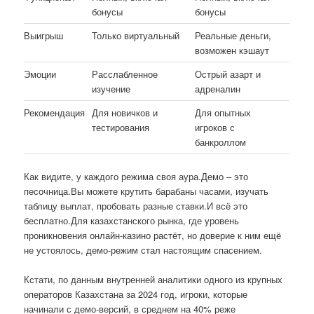
бонусы
бонусы
Выигрыш
Только виртуальный
Реальные деньги,
возможен кэшаут
Эмоции
Расслабленное
Острый азарт и
изучение
адреналин
Рекомендация
Для новичков и
Для опытных
тестирования
игроков с
банкроллом
Как видите, у каждого режима своя аура.Демо – это
песочница.Вы можете крутить барабаны часами, изучать
таблицу выплат, пробовать разные ставки.И всё это
бесплатно.Для казахстанского рынка, где уровень
проникновения онлайн-казино растёт, но доверие к ним ещё
не устоялось, демо-режим стал настоящим спасением.
Кстати, по данным внутренней аналитики одного из крупных
операторов Казахстана за 2024 год, игроки, которые
начинали с демо-версий, в среднем на 40% реже