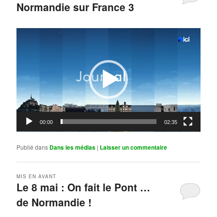
Normandie sur France 3
Publié le
mai 11, 2026
par
Steph
Lecteur
vidéo
00:00
02:35
Publié dans
Dans les médias
|
Laisser un commentaire
MIS EN AVANT
Le 8 mai : On fait le Pont …
de Normandie !