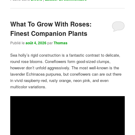
What To Grow With Roses:
Finest Companion Plants
Publié le
août 4, 2026
par
Thomas
Sea holly’s rigid construction is a fantastic contrast to delicate,
round rose blooms. Coneflowers form good-sized clumps,
however don’t unfold aggressively. The most well-known is the
lavender Echinacea purpurea, but coneflowers can are out there
in vivid raspberry-red, rusty orange, neon pink, and even
multicolor variations.