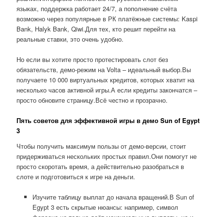
языках, поддержка работает 24/7, а пополнение счёта
возможно через популярные в РК платёжные системы: Kaspi
Bank, Halyk Bank, Qiwi.Для тех, кто решит перейти на
реальные ставки, это очень удобно.
Но если вы хотите просто протестировать слот без
обязательств, демо-режим на Volta – идеальный выбор.Вы
получаете 10 000 виртуальных кредитов, которых хватит на
несколько часов активной игры.А если кредиты закончатся –
просто обновите страницу.Всё честно и прозрачно.
Пять советов для эффективной игры в демо Sun of Egypt
3
Чтобы получить максимум пользы от демо-версии, стоит
придерживаться нескольких простых правил.Они помогут не
просто скоротать время, а действительно разобраться в
слоте и подготовиться к игре на деньги.
Изучите таблицу выплат до начала вращений.В Sun of
Egypt 3 есть скрытые нюансы: например, символ