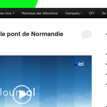
es nous ?
Historique des Vélorutions
Cartoparty !
DIY
Se 
t le pont de Normandie