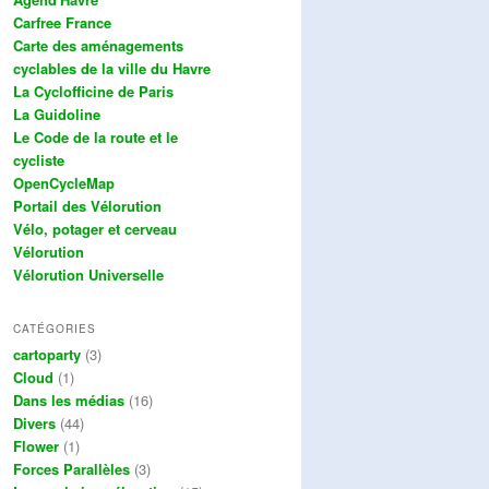
Carfree France
Carte des aménagements
cyclables de la ville du Havre
La Cyclofficine de Paris
La Guidoline
Le Code de la route et le
cycliste
OpenCycleMap
Portail des Vélorution
Vélo, potager et cerveau
Vélorution
Vélorution Universelle
CATÉGORIES
cartoparty
(3)
Cloud
(1)
Dans les médias
(16)
Divers
(44)
Flower
(1)
Forces Parallèles
(3)