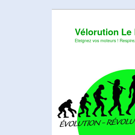
Aller
Aller
au
au
contenu
contenu
Vélorution Le
principal
secondaire
Eteignez vos moteurs ! Respire