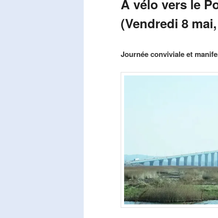
A vélo vers le P
(Vendredi 8 mai,
Publié le
mars 29, 2026
par
Steph
Journée conviviale et manifes