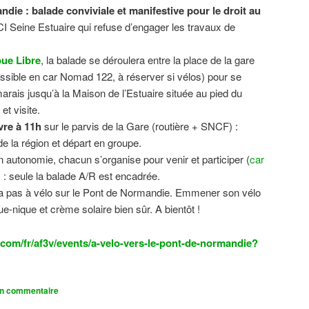
ndie : balade conviviale et manifestive
pour le droit au
CI Seine Estuaire qui refuse d’engager les travaux de
.
ue Libre
, la balade se déroulera entre la place de la gare
sible en car Nomad 122, à réserver si vélos) pour se
 marais jusqu’à la Maison de l’Estuaire située au pied du
t visite.
vre à 11h
sur le parvis de la Gare (routière + SNCF) :
 la région et départ en groupe.
n autonomie, chacun s’organise pour venir et participer (
car
n) : seule la balade A/R est encadrée.
dra pas à vélo sur le Pont de Normandie. Emmener son vélo
ue-nique et crème solaire bien sûr. A bientôt !
com/fr/af3v/events/a-velo-vers-le-pont-de-normandie?
un commentaire