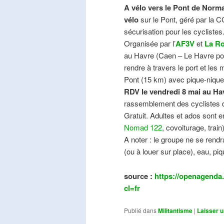
A vélo vers le Pont de Norma
vélo
sur le Pont, géré par la C
sécurisation pour les cyclistes
Organisée par l’
AF3V
et
La Ro
au Havre (Caen – Le Havre pos
rendre à travers le port et les
Pont (15 km) avec pique-nique e
RDV le vendredi 8 mai au Ha
rassemblement des cyclistes de
Gratuit. Adultes et ados sont e
Nomad 122
, covoiturage, trai
A noter : le groupe ne se ren
(ou à louer sur place), eau, piq
source :
https://openagenda.
cl=fr
Publié dans
Militantisme
|
Laisser 