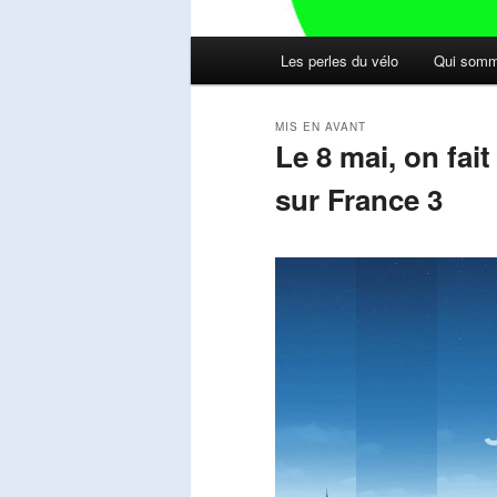
Menu
Les perles du vélo
Qui somm
principal
MIS EN AVANT
Le 8 mai, on fai
sur France 3
Publié le
mai 11, 2026
par
Steph
Lecteur
vidéo