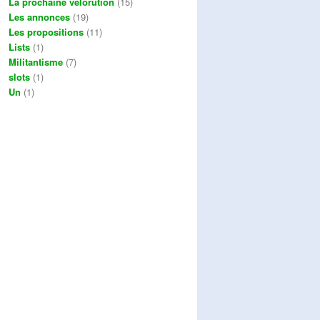
La prochaine vélorution
(15)
Les annonces
(19)
Les propositions
(11)
Lists
(1)
Militantisme
(7)
slots
(1)
Un
(1)