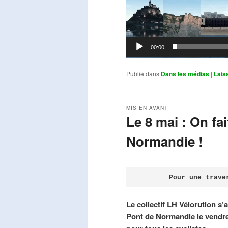
00:00
Publié dans
Dans les médias
|
Lais
MIS EN AVANT
Le 8 mai : On fa
Normandie !
Publié le
avril 18, 2026
par
Steph
Pour une trave
Le collectif LH Vélorution s’
Pont de Normandie le vendre