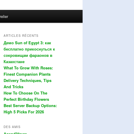
relier
ARTICLES RÉCENTS
Демо Sun of Egypt 3: как
бесплатно прикоснуться к
сокровищам фараонов в
Казахстане
What To Grow With Roses:
Finest Companion Plants
Delivery Techniques, Tips
And Tricks
How To Choose On The
Perfect Birthday Flowers
Best Server Backup Options:
High 5 Picks For 2026
DES AMIS
Agend'Havre