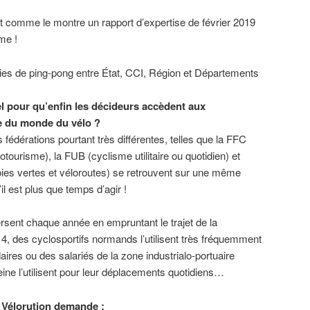
nt comme le montre un rapport d’expertise de février 2019
me !
ies de ping-pong entre État, CCI, Région et Départements
el pour qu’enfin les décideurs accèdent aux
e du monde du vélo ?
s fédérations pourtant très différentes, telles que la FFC
otourisme), la FUB (cyclisme utilitaire ou quotidien) et
oies vertes et véloroutes) se retrouvent sur une même
il est plus que temps d’agir !
rsent chaque année en empruntant le trajet de la
 4, des cyclosportifs normands l’utilisent très fréquemment
ires ou des salariés de la zone industrialo-portuaire
Seine l’utilisent pour leur déplacements quotidiens…
H Vélorution demande :