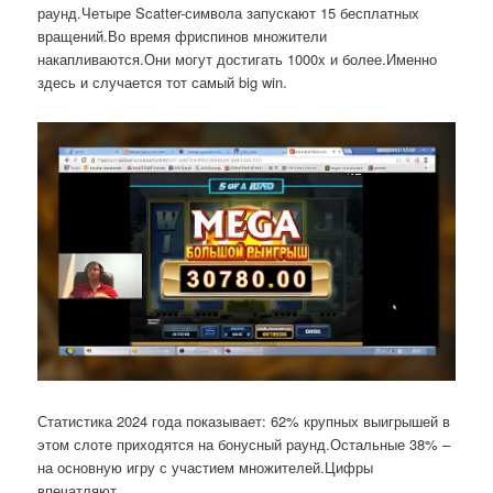
раунд.Четыре Scatter-символа запускают 15 бесплатных
вращений.Во время фриспинов множители
накапливаются.Они могут достигать 1000x и более.Именно
здесь и случается тот самый big win.
Статистика 2024 года показывает: 62% крупных выигрышей в
этом слоте приходятся на бонусный раунд.Остальные 38% –
на основную игру с участием множителей.Цифры
впечатляют.