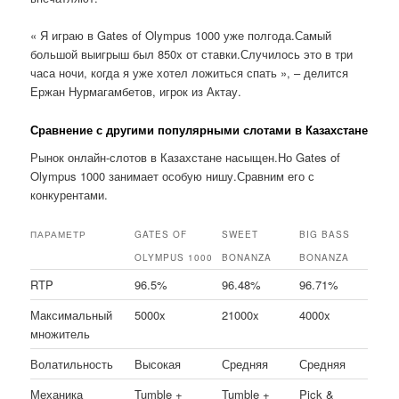
« Я играю в Gates of Olympus 1000 уже полгода.Самый
большой выигрыш был 850x от ставки.Случилось это в три
часа ночи, когда я уже хотел ложиться спать », – делится
Ержан Нурмагамбетов, игрок из Актау.
Сравнение с другими популярными слотами в Казахстане
Рынок онлайн-слотов в Казахстане насыщен.Но Gates of
Olympus 1000 занимает особую нишу.Сравним его с
конкурентами.
ПАРАМЕТР
GATES OF
SWEET
BIG BASS
OLYMPUS 1000
BONANZA
BONANZA
RTP
96.5%
96.48%
96.71%
Максимальный
5000x
21000x
4000x
множитель
Волатильность
Высокая
Средняя
Средняя
Механика
Tumble +
Tumble +
Pick &