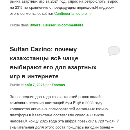
рынка азартных игр за 2024 год, спрос на ретро-слоты вырос
на 23% по сравнению с предыдущим периодом.И лидером
этого сегмента остаётся
Continuer la lecture
→
Publié dans
Divers
|
Laisser un commentaire
Sultan Cazino: почему
казахстанцы всё чаще
выбирают его для азартных
игр в интернете
Publié le
août 7, 2026
par
Thomas
За последние два года казахстанский рынок онлайн-
гемблинга пережил настоящий бум.Ещё в 2023 году
количество активных пользователей легальных казино-
платформ в Казахстане составляло около 480 тысяч
человек.К концу 2025 года эта цифра превысила 720 тысяч.И
значительная доля этого роста пришлась на один бренд –