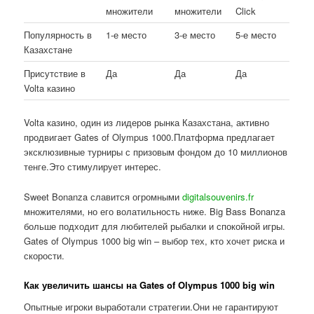
множители
множители
Click
Популярность в
1-е место
3-е место
5-е место
Казахстане
Присутствие в
Да
Да
Да
Volta казино
Volta казино, один из лидеров рынка Казахстана, активно
продвигает Gates of Olympus 1000.Платформа предлагает
эксклюзивные турниры с призовым фондом до 10 миллионов
тенге.Это стимулирует интерес.
Sweet Bonanza славится огромными
digitalsouvenirs.fr
множителями, но его волатильность ниже. Big Bass Bonanza
больше подходит для любителей рыбалки и спокойной игры.
Gates of Olympus 1000 big win – выбор тех, кто хочет риска и
скорости.
Как увеличить шансы на Gates of Olympus 1000 big win
Опытные игроки выработали стратегии.Они не гарантируют