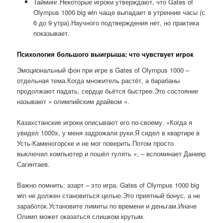
Тайминг.Некоторые игроки утверждают, что Gates of
Olympus 1000 big win чаще выпадает в утренние часы (с
6 до 9 утра).Научного подтверждения нет, но практика
показывает.
Психология большого выигрыша: что чувствует игрок
Эмоциональный фон при игре в Gates of Olympus 1000 –
отдельная тема.Когда множитель растёт, а барабаны
продолжают падать, сердце бьётся быстрее.Это состояние
называют « олимпийским драйвом ».
Казахстанские игроки описывают его по-своему. »Когда я
увидел 1000x, у меня задрожали руки.Я сидел в квартире в
Усть-Каменогорске и не мог поверить.Потом просто
выключил компьютер и пошёл гулять », – вспоминает Данияр
Сагинтаев.
Важно помнить: азарт – это игра. Gates of Olympus 1000 big
win не должен становиться целью.Это приятный бонус, а не
заработок.Установите лимиты по времени и деньгам.Иначе
Олимп может оказаться слишком крутым.