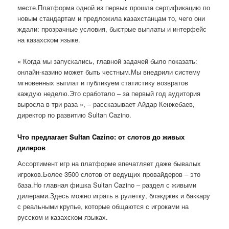
месте.Платформа одной из первых прошла сертификацию по
новым стандартам и предложила казахстанцам то, чего они
ждали: прозрачные условия, быстрые выплаты и интерфейс
на казахском языке.
« Когда мы запускались, главной задачей было показать:
онлайн-казино может быть честным.Мы внедрили систему
мгновенных выплат и публикуем статистику возвратов
каждую неделю.Это сработало – за первый год аудитория
выросла в три раза », – рассказывает Айдар Кенжебаев,
директор по развитию Sultan Cazino.
Что предлагает Sultan Cazino: от слотов до живых
дилеров
Ассортимент игр на платформе впечатляет даже бывалых
игроков.Более 3500 слотов от ведущих провайдеров – это
база.Но главная фишка Sultan Cazino – раздел с живыми
дилерами.Здесь можно играть в рулетку, блэкджек и баккару
с реальными крупье, которые общаются с игроками на
русском и казахском языках.