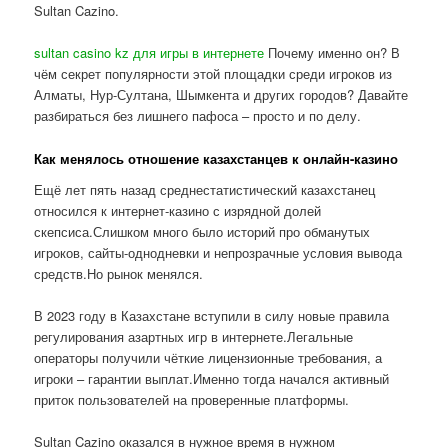
Sultan Cazino.
sultan casino kz для игры в интернете
Почему именно он? В
чём секрет популярности этой площадки среди игроков из
Алматы, Нур-Султана, Шымкента и других городов? Давайте
разбираться без лишнего пафоса – просто и по делу.
Как менялось отношение казахстанцев к онлайн-казино
Ещё лет пять назад среднестатистический казахстанец
относился к интернет-казино с изрядной долей
скепсиса.Слишком много было историй про обманутых
игроков, сайты-однодневки и непрозрачные условия вывода
средств.Но рынок менялся.
В 2023 году в Казахстане вступили в силу новые правила
регулирования азартных игр в интернете.Легальные
операторы получили чёткие лицензионные требования, а
игроки – гарантии выплат.Именно тогда начался активный
приток пользователей на проверенные платформы.
Sultan Cazino оказался в нужное время в нужном