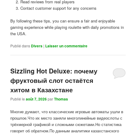
Read reviews from real players
Contact customer support for any concerns
By following these tips, you can ensure a fair and enjoyable
gaming experience while playing roulette with daily promotions in
the USA.
Publié dans
Divers
|
Laisser un commentaire
Sizzling Hot Deluxe: почему
фруктовый слот остаётся
хитом в Казахстане
Publié le
août 7, 2026
par
Thomas
Многие думают, что классические игровые автоматы ушли в
прошлое.Что их место заняли многолинейные видеослоты с
трёхмерной графикой и сложными сюжетами.Но статистика
говорит об обратном.По данным аналитики казахстанского