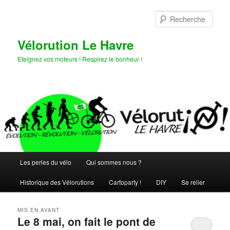
Aller
Aller
au
au
Rech
contenu
contenu
principal
secondaire
Vélorution Le Havre
Eteignez vos moteurs ! Respirez le bonheur !
Menu
Les perles du vélo
Qui sommes nous ?
principal
Historique des Vélorutions
Cartoparty !
DIY
Se relier
MIS EN AVANT
Le 8 mai, on fait le pont de