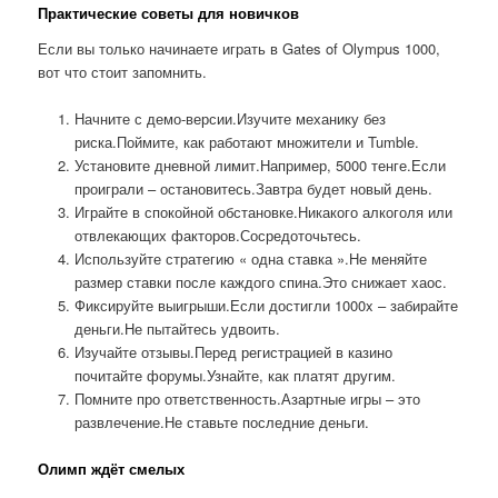
Практические советы для новичков
Если вы только начинаете играть в Gates of Olympus 1000,
вот что стоит запомнить.
Начните с демо-версии.Изучите механику без
риска.Поймите, как работают множители и Tumble.
Установите дневной лимит.Например, 5000 тенге.Если
проиграли – остановитесь.Завтра будет новый день.
Играйте в спокойной обстановке.Никакого алкоголя или
отвлекающих факторов.Сосредоточьтесь.
Используйте стратегию « одна ставка ».Не меняйте
размер ставки после каждого спина.Это снижает хаос.
Фиксируйте выигрыши.Если достигли 1000x – забирайте
деньги.Не пытайтесь удвоить.
Изучайте отзывы.Перед регистрацией в казино
почитайте форумы.Узнайте, как платят другим.
Помните про ответственность.Азартные игры – это
развлечение.Не ставьте последние деньги.
Олимп ждёт смелых