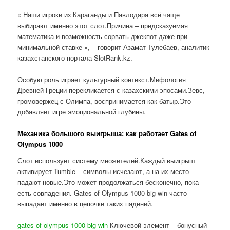
« Наши игроки из Караганды и Павлодара всё чаще
выбирают именно этот слот.Причина – предсказуемая
математика и возможность сорвать джекпот даже при
минимальной ставке », – говорит Азамат Тулебаев, аналитик
казахстанского портала SlotRank.kz.
Особую роль играет культурный контекст.Мифология
Древней Греции перекликается с казахскими эпосами.Зевс,
громовержец с Олимпа, воспринимается как батыр.Это
добавляет игре эмоциональной глубины.
Механика большого выигрыша: как работает Gates of
Olympus 1000
Слот использует систему множителей.Каждый выигрыш
активирует Tumble – символы исчезают, а на их место
падают новые.Это может продолжаться бесконечно, пока
есть совпадения. Gates of Olympus 1000 big win часто
выпадает именно в цепочке таких падений.
gates of olympus 1000 big win
Ключевой элемент – бонусный