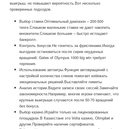
выигрыш, но повышают вероятность.Вот несколько
проверенных подходов.
Выбор ставки.Оптимальный диапазон – 200-500
тенге.Слишком маленькие ставки не дают накопить
множители.Слишком большие – быстро истощают
банкролл.
Контроль бонусов.Не гонитесь за фриспинами.Иногда
выгоднее остановиться после серии неудачных
вращений. Gates of Olympus 1000 big win требует
терпения.
Использование автоигры.Функция автовращений с
настройкой количества спинов помогает избежать
эмоциональных решений.Выставляйте лимиты.
Анализ истории.Ведите записи своих сессий.Замечайте
закономерности.Например, многие игроки отмечают, что
крупные выигрыши случаются после 50-70 вращений
без бонуса.
Выбор казино.Играйте только на лицензированных
площадках.В Казахстане это Volta казино, Olimpbet и
другие.Проверяйте наличие сертификатов.