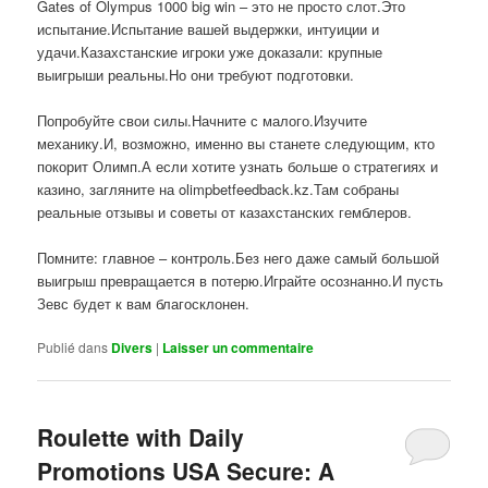
Gates of Olympus 1000 big win – это не просто слот.Это
испытание.Испытание вашей выдержки, интуиции и
удачи.Казахстанские игроки уже доказали: крупные
выигрыши реальны.Но они требуют подготовки.
Попробуйте свои силы.Начните с малого.Изучите
механику.И, возможно, именно вы станете следующим, кто
покорит Олимп.А если хотите узнать больше о стратегиях и
казино, загляните на olimpbetfeedback.kz.Там собраны
реальные отзывы и советы от казахстанских гемблеров.
Помните: главное – контроль.Без него даже самый большой
выигрыш превращается в потерю.Играйте осознанно.И пусть
Зевс будет к вам благосклонен.
Publié dans
Divers
|
Laisser un commentaire
Roulette with Daily
Promotions USA Secure: A