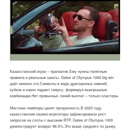
Казахстанский игрок – прагматик.Ему нужны понятные
правила и реальные шансы. Gates of Olympus 1000 big win
даёт именно это.Символы в виде драгоценных камней,
кубков и корон падают сверху, формируя выигрышные
комбинации.Нет привычных линий выплат – только кластеры.
Местные гемблеры ценят прозрачность.В 2023 году
казахстанские казино-агрегаторы зафиксировали рост
запросов на слоты с высоким RTP. Gates of Olympus 1000
демонстрирует возврат 96.5%.Это выше среднего по рынку.