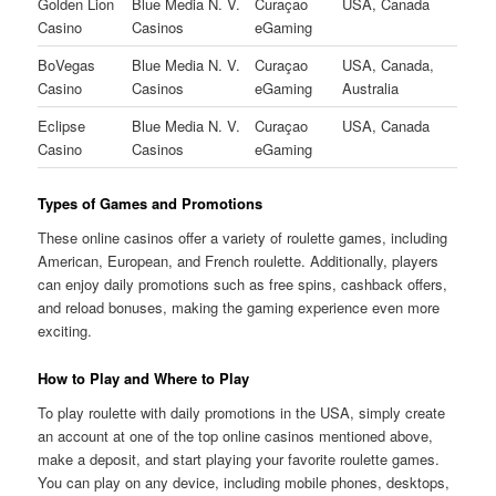
Golden Lion
Blue Media N. V.
Curaçao
USA, Canada
Casino
Casinos
eGaming
BoVegas
Blue Media N. V.
Curaçao
USA, Canada,
Casino
Casinos
eGaming
Australia
Eclipse
Blue Media N. V.
Curaçao
USA, Canada
Casino
Casinos
eGaming
Types of Games and Promotions
These online casinos offer a variety of roulette games, including
American, European, and French roulette. Additionally, players
can enjoy daily promotions such as free spins, cashback offers,
and reload bonuses, making the gaming experience even more
exciting.
How to Play and Where to Play
To play roulette with daily promotions in the USA, simply create
an account at one of the top online casinos mentioned above,
make a deposit, and start playing your favorite roulette games.
You can play on any device, including mobile phones, desktops,