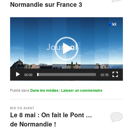
Normandie sur France 3
Publié le
mai 11, 2026
par
Steph
Lecteur
vidéo
00:00
02:35
Publié dans
Dans les médias
|
Laisser un commentaire
MIS EN AVANT
Le 8 mai : On fait le Pont …
de Normandie !