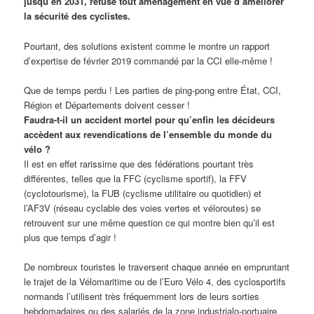
jusqu’en 2031, refuse tout aménagement en vue d’améliorer
la sécurité des cyclistes.
Pourtant, des solutions existent comme le montre un rapport
d’expertise de février 2019 commandé par la CCI elle-même !
Que de temps perdu ! Les parties de ping-pong entre État, CCI,
Région et Départements doivent cesser !
Faudra-t-il un accident mortel pour qu’enfin les décideurs
accèdent aux revendications de l’ensemble du monde du
vélo ?
Il est en effet rarissime que des fédérations pourtant très
différentes, telles que la FFC (cyclisme sportif), la FFV
(cyclotourisme), la FUB (cyclisme utilitaire ou quotidien) et
l’AF3V (réseau cyclable des voies vertes et véloroutes) se
retrouvent sur une même question ce qui montre bien qu’il est
plus que temps d’agir !
De nombreux touristes le traversent chaque année en empruntant
le trajet de la Vélomaritime ou de l’Euro Vélo 4, des cyclosportifs
normands l’utilisent très fréquemment lors de leurs sorties
hebdomadaires ou des salariés de la zone industrialo-portuaire