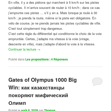
En ville, il y a des piétons qui marchent à 5 km/h sur les pistes
cyclables. Il m’arrive souvent de rouler à 10 km/h ; dans ce cas
j’emprunte ces pistes … s’il y en a. Mais lorsque je roule à 30
km/h ; je prends la route, même si la piste est obligatoire. En
vélo de course, je ne prends jamais les pistes cyclables de ville.
C’est tout simplement trop dangereux.
C’est cette règle du différentiel qui conditionne le choix de la voie
empruntée. Certes, j’adapte ma vitesse à la voie (virage,
descente en ville), mais j’adapte d’abord la voie à la vitesse.
Continuer la lecture
→
Publié dans
Les propositions
|
4
Réponses
Gates of Olympus 1000 Big
Win: как казахстанцы
покоряют мифический
Олимп
Publié le
août 9, 2026
par
Thomas