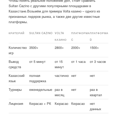
Чтобы понять реальное положение дел, стоит сравнить
Sultan Cazino с другими популярными площадками в
Казахстане.Возьмём для примера Volta казино – одного из
признанных лидеров рынка, а также две другие известные
платформы.
КРИТЕРИЙ
SULTAN CAZINO
VOLTA
ПЛАТФОРМА
ПЛАТФОРМА
КАЗИНО
C
D
Количество
3500+
2800+
2000+
1500+
игр
Вывод
от 5 минут
от 15
от 1 часа
от 3 часов
средств
минут
Казахский
полная
частично
нет
нет
язык
поддержка
Турниры
еженедельные
раз в
нет
раз в
месяц
квартал
Лицензия
Кюрасао + РК
Кюрасао
Кюрасао
нет
данных