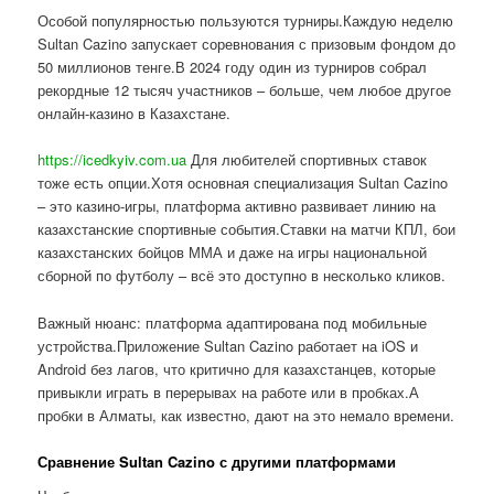
Особой популярностью пользуются турниры.Каждую неделю
Sultan Cazino запускает соревнования с призовым фондом до
50 миллионов тенге.В 2024 году один из турниров собрал
рекордные 12 тысяч участников – больше, чем любое другое
онлайн-казино в Казахстане.
https://icedkyiv.com.ua
Для любителей спортивных ставок
тоже есть опции.Хотя основная специализация Sultan Cazino
– это казино-игры, платформа активно развивает линию на
казахстанские спортивные события.Ставки на матчи КПЛ, бои
казахстанских бойцов ММА и даже на игры национальной
сборной по футболу – всё это доступно в несколько кликов.
Важный нюанс: платформа адаптирована под мобильные
устройства.Приложение Sultan Cazino работает на iOS и
Android без лагов, что критично для казахстанцев, которые
привыкли играть в перерывах на работе или в пробках.А
пробки в Алматы, как известно, дают на это немало времени.
Сравнение Sultan Cazino с другими платформами