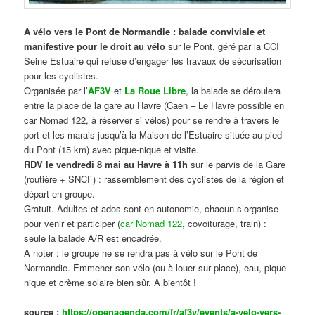
A vélo vers le Pont de Normandie : balade conviviale et
manifestive
pour le droit au vélo
sur le Pont, géré par la CCI
Seine Estuaire qui refuse d’engager les travaux de sécurisation
pour les cyclistes.
Organisée par l’
AF3V
et
La Roue Libre
, la balade se déroulera
entre la place de la gare au Havre (Caen – Le Havre possible en
car Nomad 122, à réserver si vélos) pour se rendre à travers le
port et les marais jusqu’à la Maison de l’Estuaire située au pied
du Pont (15 km) avec pique-nique et visite.
RDV le vendredi 8 mai au Havre à 11h
sur le parvis de la Gare
(routière + SNCF) : rassemblement des cyclistes de la région et
départ en groupe.
Gratuit. Adultes et ados sont en autonomie, chacun s’organise
pour venir et participer (
car Nomad 122
, covoiturage, train) :
seule la balade A/R est encadrée.
A noter : le groupe ne se rendra pas à vélo sur le Pont de
Normandie. Emmener son vélo (ou à louer sur place), eau, pique-
nique et crème solaire bien sûr. A bientôt !
source :
https://openagenda.com/fr/af3v/events/a-velo-vers-