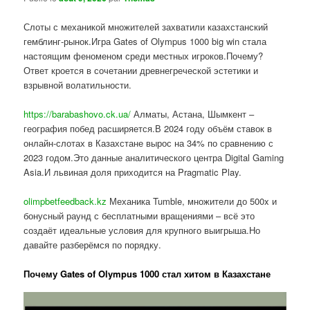
Слоты с механикой множителей захватили казахстанский
гемблинг-рынок.Игра Gates of Olympus 1000 big win стала
настоящим феноменом среди местных игроков.Почему?
Ответ кроется в сочетании древнегреческой эстетики и
взрывной волатильности.
https://barabashovo.ck.ua/
Алматы, Астана, Шымкент –
география побед расширяется.В 2024 году объём ставок в
онлайн-слотах в Казахстане вырос на 34% по сравнению с
2023 годом.Это данные аналитического центра Digital Gaming
Asia.И львиная доля приходится на Pragmatic Play.
olimpbetfeedback.kz
Механика Tumble, множители до 500x и
бонусный раунд с бесплатными вращениями – всё это
создаёт идеальные условия для крупного выигрыша.Но
давайте разберёмся по порядку.
Почему Gates of Olympus 1000 стал хитом в Казахстане