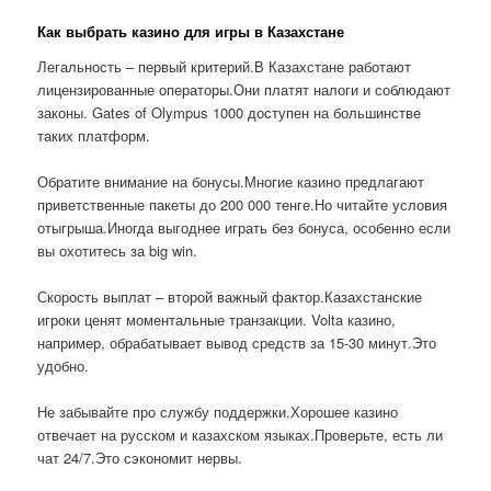
Как выбрать казино для игры в Казахстане
Легальность – первый критерий.В Казахстане работают
лицензированные операторы.Они платят налоги и соблюдают
законы. Gates of Olympus 1000 доступен на большинстве
таких платформ.
Обратите внимание на бонусы.Многие казино предлагают
приветственные пакеты до 200 000 тенге.Но читайте условия
отыгрыша.Иногда выгоднее играть без бонуса, особенно если
вы охотитесь за big win.
Скорость выплат – второй важный фактор.Казахстанские
игроки ценят моментальные транзакции. Volta казино,
например, обрабатывает вывод средств за 15-30 минут.Это
удобно.
Не забывайте про службу поддержки.Хорошее казино
отвечает на русском и казахском языках.Проверьте, есть ли
чат 24/7.Это сэкономит нервы.