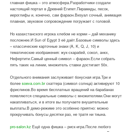
главная фишка – это атмосфера.Разработчики создали
настоящий портал в Древний Египет.Пирамиды, песок,
иероглифы и, конечно, сам фараон.Визуал сочный, анимация
плавная, звуковое сопровождение погружает с головой.
Но казахстанского игрока хлебом не корми – дай механику
посложнее.И Sun of Egypt 3 её даёт.Базовые символы здесь
– классические карточные знаки (A, K, Q, J, 10) и
тематические изображения: жук-скарабей, сокол, анкх,
Нефертити.Самый ценный символ – фараон.Если собрать
пять таких на линии, множитель ставки достигает 50x.
Отдельного внимания заслуживает бонусная игра.Три и
более
soeva.com.br
скаттера (символ солнца) активируют 10
фриспинов.Во время бесплатных вращений на барабанах
появляются специальные символы с множителями.Они могут
накапливаться, и в итоге вы получаете внушительные
выплаты.В демо-режиме это особенно приятно: можно
прокручивать бонусы десятки раз, не тратя ни тиына.
pro-salon.kz
Ещё одна фишка – риск-игра.После любого