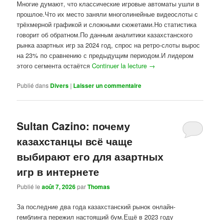
Многие думают, что классические игровые автоматы ушли в
прошлое.Что их место заняли многолинейные видеослоты с
трёхмерной графикой и сложными сюжетами.Но статистика
говорит об обратном.По данным аналитики казахстанского
рынка азартных игр за 2024 год, спрос на ретро-слоты вырос
на 23% по сравнению с предыдущим периодом.И лидером
этого сегмента остаётся
Continuer la lecture
→
Publié dans
Divers
|
Laisser un commentaire
Sultan Cazino: почему
казахстанцы всё чаще
выбирают его для азартных
игр в интернете
Publié le
août 7, 2026
par
Thomas
За последние два года казахстанский рынок онлайн-
гемблинга пережил настоящий бум.Ещё в 2023 году