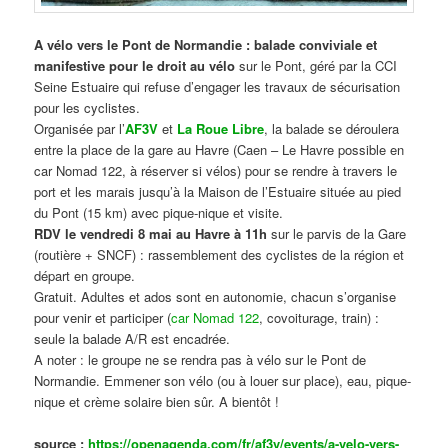
A vélo vers le Pont de Normandie : balade conviviale et
manifestive
pour le droit au vélo
sur le Pont, géré par la CCI
Seine Estuaire qui refuse d’engager les travaux de sécurisation
pour les cyclistes.
Organisée par l’
AF3V
et
La Roue Libre
, la balade se déroulera
entre la place de la gare au Havre (Caen – Le Havre possible en
car Nomad 122, à réserver si vélos) pour se rendre à travers le
port et les marais jusqu’à la Maison de l’Estuaire située au pied
du Pont (15 km) avec pique-nique et visite.
RDV le vendredi 8 mai au Havre à 11h
sur le parvis de la Gare
(routière + SNCF) : rassemblement des cyclistes de la région et
départ en groupe.
Gratuit. Adultes et ados sont en autonomie, chacun s’organise
pour venir et participer (
car Nomad 122
, covoiturage, train) :
seule la balade A/R est encadrée.
A noter : le groupe ne se rendra pas à vélo sur le Pont de
Normandie. Emmener son vélo (ou à louer sur place), eau, pique-
nique et crème solaire bien sûr. A bientôt !
source :
https://openagenda.com/fr/af3v/events/a-velo-vers-