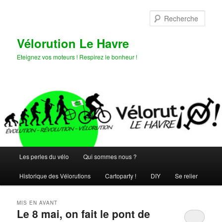
Aller
Aller
au
au
Rech
contenu
contenu
principal
secondaire
Vélorution Le Havre
Eteignez vos moteurs ! Respirez le bonheur !
Menu
Les perles du vélo
Qui sommes nous ?
principal
Historique des Vélorutions
Cartoparty !
DIY
Se relier
MIS EN AVANT
Le 8 mai, on fait le pont de