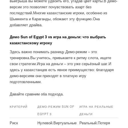
выигрыша вы можете удвоить его, угадав цвет карты.В демо-
версии это позволяет почувствовать азарт без
последствий.Многие казахстанские игроки, особенно из
Шымкента и Караганды, обожают эту функцию.Она
добавляет драйва.
Демо Sun of Egypt 3 vs игра на деньги: что выбрать
казахстанскому игроку
Здесь важно понимать разницу.Демо-режим – это
тренировка.Вы учитесь, привыкаете к ритму слота, ищете
свои стратегии.Игра на деньги – это уже серьёзный шаг.И
здесь у казахстанцев есть явное преимущество: благодаря
демо-версиям они приходят в платную игру
подготовленными.
Давайте сравним оба подхода.
КРИТЕРИЙ
ДЕМО-РЕЖИМ SUN OF
ИГРА НА РЕАЛЬНЫЕ
EGYPT 3
ДЕНЬГИ
Риск
Нулевой.Виртуальные
Реальный.Потеря