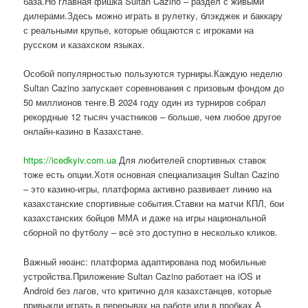
база.Но главная фишка Sultan Cazino – раздел с живыми
дилерами.Здесь можно играть в рулетку, блэкджек и баккару
с реальными крупье, которые общаются с игроками на
русском и казахском языках.
Особой популярностью пользуются турниры.Каждую неделю
Sultan Cazino запускает соревнования с призовым фондом до
50 миллионов тенге.В 2024 году один из турниров собрал
рекордные 12 тысяч участников – больше, чем любое другое
онлайн-казино в Казахстане.
https://icedkyiv.com.ua
Для любителей спортивных ставок
тоже есть опции.Хотя основная специализация Sultan Cazino
– это казино-игры, платформа активно развивает линию на
казахстанские спортивные события.Ставки на матчи КПЛ, бои
казахстанских бойцов ММА и даже на игры национальной
сборной по футболу – всё это доступно в несколько кликов.
Важный нюанс: платформа адаптирована под мобильные
устройства.Приложение Sultan Cazino работает на iOS и
Android без лагов, что критично для казахстанцев, которые
привыкли играть в перерывах на работе или в пробках.А