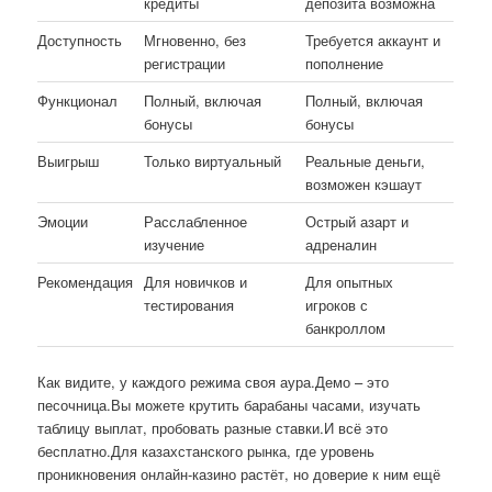
кредиты
депозита возможна
Доступность
Мгновенно, без
Требуется аккаунт и
регистрации
пополнение
Функционал
Полный, включая
Полный, включая
бонусы
бонусы
Выигрыш
Только виртуальный
Реальные деньги,
возможен кэшаут
Эмоции
Расслабленное
Острый азарт и
изучение
адреналин
Рекомендация
Для новичков и
Для опытных
тестирования
игроков с
банкроллом
Как видите, у каждого режима своя аура.Демо – это
песочница.Вы можете крутить барабаны часами, изучать
таблицу выплат, пробовать разные ставки.И всё это
бесплатно.Для казахстанского рынка, где уровень
проникновения онлайн-казино растёт, но доверие к ним ещё