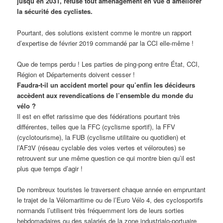
jusqu’en 2031, refuse tout aménagement en vue d’améliorer
la sécurité des cyclistes.
Pourtant, des solutions existent comme le montre un rapport
d’expertise de février 2019 commandé par la CCI elle-même !
Que de temps perdu ! Les parties de ping-pong entre État, CCI,
Région et Départements doivent cesser !
Faudra-t-il un accident mortel pour qu’enfin les décideurs
accèdent aux revendications de l’ensemble du monde du
vélo ?
Il est en effet rarissime que des fédérations pourtant très
différentes, telles que la FFC (cyclisme sportif), la FFV
(cyclotourisme), la FUB (cyclisme utilitaire ou quotidien) et
l’AF3V (réseau cyclable des voies vertes et véloroutes) se
retrouvent sur une même question ce qui montre bien qu’il est
plus que temps d’agir !
De nombreux touristes le traversent chaque année en empruntant
le trajet de la Vélomaritime ou de l’Euro Vélo 4, des cyclosportifs
normands l’utilisent très fréquemment lors de leurs sorties
hebdomadaires ou des salariés de la zone industrialo-portuaire