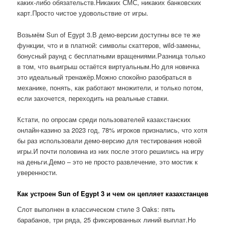
каких-либо обязательств.Никаких СМС, никаких банковских
карт.Просто чистое удовольствие от игры.
Возьмём Sun of Egypt 3.В демо-версии доступны все те же
функции, что и в платной: символы скаттеров, wild-замены,
бонусный раунд с бесплатными вращениями.Разница только
в том, что выигрыш остаётся виртуальным.Но для новичка
это идеальный тренажёр.Можно спокойно разобраться в
механике, понять, как работают множители, и только потом,
если захочется, переходить на реальные ставки.
Кстати, по опросам среди пользователей казахстанских
онлайн-казино за 2023 год, 78% игроков признались, что хотя
бы раз использовали демо-версию для тестирования новой
игры.И почти половина из них после этого решились на игру
на деньги.Демо – это не просто развлечение, это мостик к
уверенности.
Как устроен Sun of Egypt 3 и чем он цепляет казахстанцев
Слот выполнен в классическом стиле 3 Oaks: пять
барабанов, три ряда, 25 фиксированных линий выплат.Но