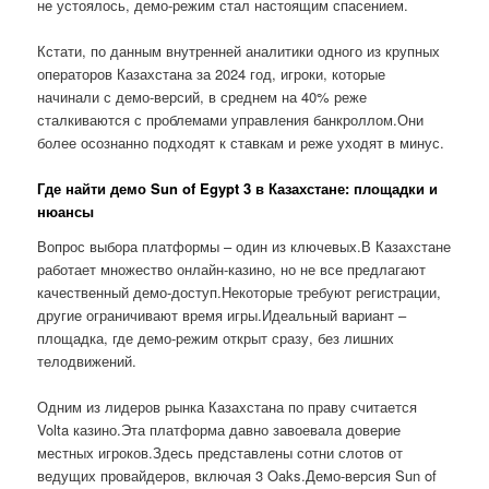
не устоялось, демо-режим стал настоящим спасением.
Кстати, по данным внутренней аналитики одного из крупных
операторов Казахстана за 2024 год, игроки, которые
начинали с демо-версий, в среднем на 40% реже
сталкиваются с проблемами управления банкроллом.Они
более осознанно подходят к ставкам и реже уходят в минус.
Где найти демо Sun of Egypt 3 в Казахстане: площадки и
нюансы
Вопрос выбора платформы – один из ключевых.В Казахстане
работает множество онлайн-казино, но не все предлагают
качественный демо-доступ.Некоторые требуют регистрации,
другие ограничивают время игры.Идеальный вариант –
площадка, где демо-режим открыт сразу, без лишних
телодвижений.
Одним из лидеров рынка Казахстана по праву считается
Volta казино.Эта платформа давно завоевала доверие
местных игроков.Здесь представлены сотни слотов от
ведущих провайдеров, включая 3 Oaks.Демо-версия Sun of