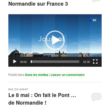
Normandie sur France 3
Publié le
mai 11, 2026
par
Steph
Lecteur
vidéo
00:00
02:35
Publié dans
Dans les médias
|
Laisser un commentaire
MIS EN AVANT
Le 8 mai : On fait le Pont …
de Normandie !