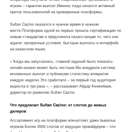
игроки – гарантии выплат.Именно тогда начался активный
приток пользователей на проверенные платформы.
Sultan Cazino оказался в нужное время в нужном
месте.Платформа одной из первых прошла сертификацию по
новым стандартам и предложила казахстанцам то, чего они
ждали: прозрачные условия, быстрые выплаты и интерфейс
на казахском языке.
« Когда мы запускались, главной задачей было показать:
онлайн-казино может быть честным.Мы внедрили систему
мгновенных выплат и публикуем статистику возвратов
каждую неделю.Это сработало – за первый год аудитория
выросла в три раза », – рассказывает Айдар Кенжебаев,
директор по развитию Sultan Cazino.
Что предлагает Sultan Cazino: от слотов до живых
дилеров
Ассортимент игр на платформе впечатляет даже бывалых
игроков.Более 3500 слотов от ведущих провайдеров – это