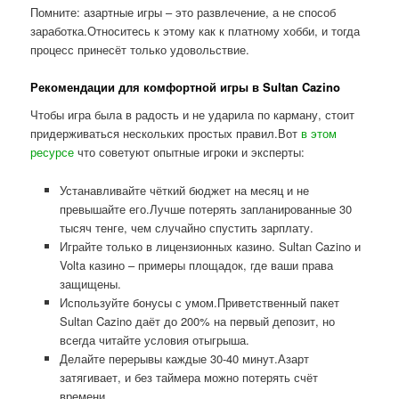
Помните: азартные игры – это развлечение, а не способ
заработка.Относитесь к этому как к платному хобби, и тогда
процесс принесёт только удовольствие.
Рекомендации для комфортной игры в Sultan Cazino
Чтобы игра была в радость и не ударила по карману, стоит
придерживаться нескольких простых правил.Вот
в этом
ресурсе
что советуют опытные игроки и эксперты:
Устанавливайте чёткий бюджет на месяц и не
превышайте его.Лучше потерять запланированные 30
тысяч тенге, чем случайно спустить зарплату.
Играйте только в лицензионных казино. Sultan Cazino и
Volta казино – примеры площадок, где ваши права
защищены.
Используйте бонусы с умом.Приветственный пакет
Sultan Cazino даёт до 200% на первый депозит, но
всегда читайте условия отыгрыша.
Делайте перерывы каждые 30-40 минут.Азарт
затягивает, и без таймера можно потерять счёт
времени.