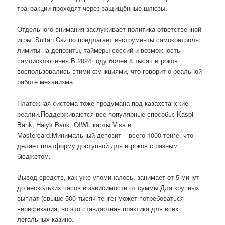
транзакции проходят через защищённые шлюзы.
Отдельного внимания заслуживает политика ответственной
игры. Sultan Cazino предлагает инструменты самоконтроля:
лимиты на депозиты, таймеры сессий и возможность
самоисключения.В 2024 году более 8 тысяч игроков
воспользовались этими функциями, что говорит о реальной
работе механизма.
Платежная система тоже продумана под казахстанские
реалии.Поддерживаются все популярные способы: Kaspi
Bank, Halyk Bank, QIWI, карты Visa и
Mastercard.Минимальный депозит – всего 1000 тенге, что
делает платформу доступной для игроков с разным
бюджетом.
Вывод средств, как уже упоминалось, занимает от 5 минут
до нескольких часов в зависимости от суммы.Для крупных
выплат (свыше 500 тысяч тенге) может потребоваться
верификация, но это стандартная практика для всех
легальных казино.