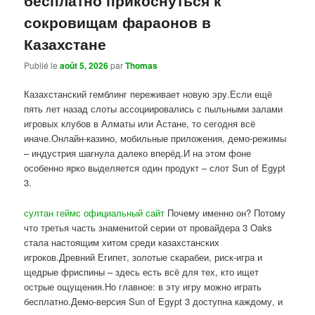
сокровищам фараонов в
Казахстане
Publié le
août 5, 2026
par
Thomas
Казахстанский гемблинг переживает новую эру.Если ещё
пять лет назад слоты ассоциировались с пыльными залами
игровых клубов в Алматы или Астане, то сегодня всё
иначе.Онлайн-казино, мобильные приложения, демо-режимы
– индустрия шагнула далеко вперёд.И на этом фоне
особенно ярко выделяется один продукт – слот Sun of Egypt
3.
султан геймс официальный сайт
Почему именно он? Потому
что третья часть знаменитой серии от провайдера 3 Oaks
стала настоящим хитом среди казахстанских
игроков.Древний Египет, золотые скарабеи, риск-игра и
щедрые фриспины – здесь есть всё для тех, кто ищет
острые ощущения.Но главное: в эту игру можно играть
бесплатно.Демо-версия Sun of Egypt 3 доступна каждому, и