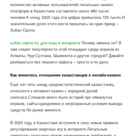
количество активных пользователей легальных казино-
платформ в Казахстане составляло около 480 тысяч
человек.К концу 2025 года эта цифра превысила 720 тысяч.И
значительная доля этого роста пришлась на один бренд –
Sultan Cazino.
sultan casino kz для игры в интернете
Почему именно он? В
чём секрет популярности этой площадки среди игроков из
Алматы, Нур-Султана, Шымкента и других городов? Давайте
разбираться без лишнего пафоса – просто и по делу.
Как менялось отношение казахстанцев к онлайн-казино
Ещё лет пять назад среднестатистический казахстанец
относился к интернет-казино с изрядной долей
скепсиса.Слишком много было историй про обманутых
игроков, сайты-однодневки и непрозрачные условия вывода
средств.Но рынок менялся.
В 2023 году в Казахстане вступили в силу новые правила
регулирования азартных игр в интернете.Легальные
операторы получили чёткие лицензионные требования, а