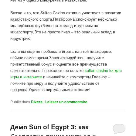
Важно и то, что Sultan Cazino активно участвует в развитии
казахстанского спорта.Платформа спонсирует несколько
молодёжных футбольных команд и турниры по
киберспорту.Это не просто пиар – это реальный вклад в
индустрию.
Если вы ещё не пробовали играть на этой платформе,
сейчас самое время.Зарегистрируйтесь, получите
приветственный бонус и оцените все преимущества
самостоятельно.Переходите по ссылке
sultan casino kz для
игры в интернете
и начинайте с комфортом.Главное –
помните про меру и получайте удовольствие от
процесса.Удачи за виртуальными столами!
Publié dans
Divers
|
Laisser un commentaire
Демо Sun of Egypt 3: как
бесплатно прикоснуться к