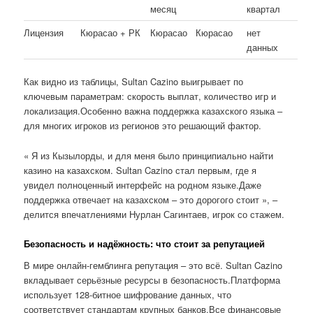
месяц
квартал
Лицензия
Кюрасао + РК
Кюрасао
Кюрасао
нет
данных
Как видно из таблицы, Sultan Cazino выигрывает по
ключевым параметрам: скорость выплат, количество игр и
локализация.Особенно важна поддержка казахского языка –
для многих игроков из регионов это решающий фактор.
« Я из Кызылорды, и для меня было принципиально найти
казино на казахском. Sultan Cazino стал первым, где я
увидел полноценный интерфейс на родном языке.Даже
поддержка отвечает на казахском – это дорогого стоит », –
делится впечатлениями Нурлан Сагинтаев, игрок со стажем.
Безопасность и надёжность: что стоит за репутацией
В мире онлайн-гемблинга репутация – это всё. Sultan Cazino
вкладывает серьёзные ресурсы в безопасность.Платформа
использует 128-битное шифрование данных, что
соответствует стандартам крупных банков.Все финансовые