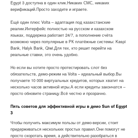
Egypt 3 доступна в один клик.Никаких СМС, никаких
верификаций.Просто заходите и играете.
Ещё один плюс Volta – адаптация под казахстанские
реалии.Интерфейс полностью на русском и казахском
языках, поддержка работает 24/7, а пополнение счёта
возможно через популярные в РК платёжные системы: Kaspi
Bank, Halyk Bank, Qiwi.Для тех, кто решит перейти на
реальные ставки, это очень удобно.
Но если вы хотите просто протестировать слот без
обязательств, демо-режим на Volta – идеальный выбор.Вы
получаете 10 000 виртуальных кредитов, которых хватит на
несколько часов активной игры.А если кредиты закончатся –
просто обновите страницу.Всё честно и прозрачно.
Пять советов для эффективной игры в демо Sun of Egypt
3
Чтобы получить максимум пользы от демо-версии, стоит
придерживаться нескольких простых правил.Они помогут не
просто скоротать время, а действительно разобраться в