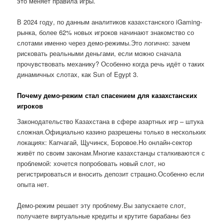
это меняет правила игры.
В 2024 году, по данным аналитиков казахстанского iGaming-
рынка, более 62% новых игроков начинают знакомство со
слотами именно через демо-режимы.Это логично: зачем
рисковать реальными деньгами, если можно сначала
прочувствовать механику? Особенно когда речь идёт о таких
динамичных слотах, как Sun of Egypt 3.
Почему демо-режим стал спасением для казахстанских
игроков
Законодательство Казахстана в сфере азартных игр – штука
сложная.Официально казино разрешены только в нескольких
локациях: Капчагай, Щучинск, Боровое.Но онлайн-сектор
живёт по своим законам.Многие казахстанцы сталкиваются с
проблемой: хочется попробовать новый слот, но
регистрироваться и вносить депозит страшно.Особенно если
опыта нет.
Демо-режим решает эту проблему.Вы запускаете слот,
получаете виртуальные кредиты и крутите барабаны без