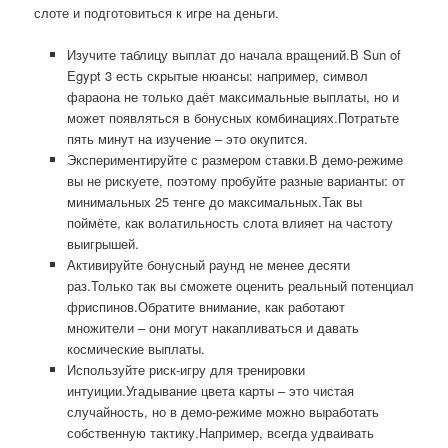
слоте и подготовиться к игре на деньги.
Изучите таблицу выплат до начала вращений.В Sun of
Egypt 3 есть скрытые нюансы: например, символ
фараона не только даёт максимальные выплаты, но и
может появляться в бонусных комбинациях.Потратьте
пять минут на изучение – это окупится.
Экспериментируйте с размером ставки.В демо-режиме
вы не рискуете, поэтому пробуйте разные варианты: от
минимальных 25 тенге до максимальных.Так вы
поймёте, как волатильность слота влияет на частоту
выигрышей.
Активируйте бонусный раунд не менее десяти
раз.Только так вы сможете оценить реальный потенциал
фриспинов.Обратите внимание, как работают
множители – они могут накапливаться и давать
космические выплаты.
Используйте риск-игру для тренировки
интуиции.Угадывание цвета карты – это чистая
случайность, но в демо-режиме можно выработать
собственную тактику.Например, всегда удваивать