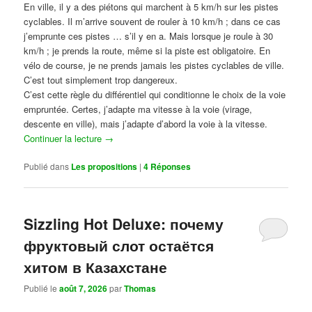
En ville, il y a des piétons qui marchent à 5 km/h sur les pistes
cyclables. Il m’arrive souvent de rouler à 10 km/h ; dans ce cas
j’emprunte ces pistes … s’il y en a. Mais lorsque je roule à 30
km/h ; je prends la route, même si la piste est obligatoire. En
vélo de course, je ne prends jamais les pistes cyclables de ville.
C’est tout simplement trop dangereux.
C’est cette règle du différentiel qui conditionne le choix de la voie
empruntée. Certes, j’adapte ma vitesse à la voie (virage,
descente en ville), mais j’adapte d’abord la voie à la vitesse.
Continuer la lecture
→
Publié dans
Les propositions
|
4
Réponses
Sizzling Hot Deluxe: почему
фруктовый слот остаётся
хитом в Казахстане
Publié le
août 7, 2026
par
Thomas