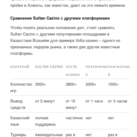
пробки в Алматы, как известно, дают на это немало времени.
Сравнение Sultan Cazino с другими платформами
Чтобы понять реальное положение дел, стоит сравнить
Sultan Cazino с другими популярными площадками в
Казахстане.Возьмём для примера Volta казино – одного из
признанных лидеров рынка, а также две другие известные
платформы.
КРИТЕРИЙ
SULTAN CAZINO
VOLTA
ПЛАТФОРМА
ПЛАТФОРМА
КАЗИНО
C
D
Количество
3500+
2800+
2000+
1500+
игр
Вывод
от 5 минут
от 15
от 1 часа
от 3 часов
средств
минут
Казахский
полная
частично
нет
нет
язык
поддержка
Турниры
еженедельные
раз в
нет
раз в