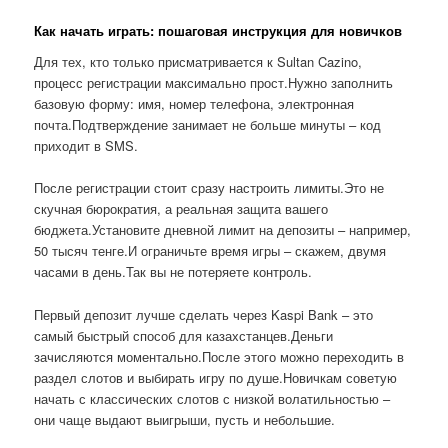
Как начать играть: пошаговая инструкция для новичков
Для тех, кто только присматривается к Sultan Cazino,
процесс регистрации максимально прост.Нужно заполнить
базовую форму: имя, номер телефона, электронная
почта.Подтверждение занимает не больше минуты – код
приходит в SMS.
После регистрации стоит сразу настроить лимиты.Это не
скучная бюрократия, а реальная защита вашего
бюджета.Установите дневной лимит на депозиты – например,
50 тысяч тенге.И ограничьте время игры – скажем, двумя
часами в день.Так вы не потеряете контроль.
Первый депозит лучше сделать через Kaspi Bank – это
самый быстрый способ для казахстанцев.Деньги
зачисляются моментально.После этого можно переходить в
раздел слотов и выбирать игру по душе.Новичкам советую
начать с классических слотов с низкой волатильностью –
они чаще выдают выигрыши, пусть и небольшие.