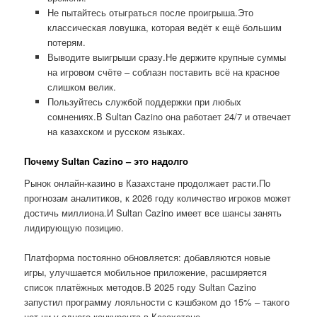
Не пытайтесь отыграться после проигрыша.Это
классическая ловушка, которая ведёт к ещё большим
потерям.
Выводите выигрыши сразу.Не держите крупные суммы
на игровом счёте – соблазн поставить всё на красное
слишком велик.
Пользуйтесь службой поддержки при любых
сомнениях.В Sultan Cazino она работает 24/7 и отвечает
на казахском и русском языках.
Почему Sultan Cazino – это надолго
Рынок онлайн-казино в Казахстане продолжает расти.По
прогнозам аналитиков, к 2026 году количество игроков может
достичь миллиона.И Sultan Cazino имеет все шансы занять
лидирующую позицию.
Платформа постоянно обновляется: добавляются новые
игры, улучшается мобильное приложение, расширяется
список платёжных методов.В 2025 году Sultan Cazino
запустил программу лояльности с кэшбэком до 15% – такого
нет ни у одного конкурента в Казахстане.