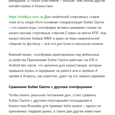
рекордные 12 тысяч участников – больше, чем любое другое
онлайн-казино в Казахстане.
https://icedkyiv.com.ua
Для любителей спортивных ставок
тоже есть опции.Хотя основная специализация Sultan Cazino
– это казино-игры, платформа активно развивает линию на
казахстанские спортивные события.Ставки на матчи КПЛ, бои
казахстанских бойцов ММА и даже на игры национальной
сборной по футболу – всё это доступно в несколько кликов.
Важный нюанс: платформа адаптирована под мобильные
устройства.Приложение Sultan Cazino работает на iOS и
Android без лагов, что критично для казахстанцев, которые
привыкли играть в перерывах на работе или в пробках.А
пробки в Алматы, как известно, дают на это немало времени.
Сравнение Sultan Cazino с другими платформами
Чтобы понять реальное положение дел, стоит сравнить
Sultan Cazino с другими популярными площадками в
Казахстане.Возьмём для примера Volta казино – одного из
признанных лидеров рынка, а также две другие известные