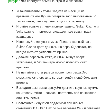
ресурсе
что советуют опытные игроки и эксперты:
Устанавливайте чёткий бюджет на месяц и не
превышайте его.Лучше потерять запланированные 30
тысяч тенге, чем случайно спустить зарплату.
Играйте только в лицензионных казино. Sultan Cazino и
Volta казино – примеры площадок, где ваши права
защищены.
Используйте бонусы с умом.Приветственный пакет
Sultan Cazino даёт до 200% на первый депозит, но
всегда читайте условия отыгрыша.
Делайте перерывы каждые 30-40 минут.Азарт
затягивает, и без таймера можно потерять счёт
времени.
Не пытайтесь отыграться после проигрыша.Это
классическая ловушка, которая ведёт к ещё большим
потерям.
Выводите выигрыши сразу.Не держите крупные суммы
на игровом счёте – соблазн поставить всё на красное
слишком велик.
Пользуйтесь службой поддержки при любых
сомнениях.В Sultan Cazino она работает 24/7 и отвечает