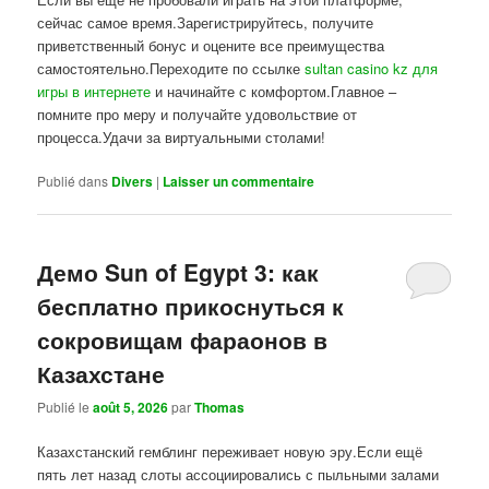
сейчас самое время.Зарегистрируйтесь, получите
приветственный бонус и оцените все преимущества
самостоятельно.Переходите по ссылке
sultan casino kz для
игры в интернете
и начинайте с комфортом.Главное –
помните про меру и получайте удовольствие от
процесса.Удачи за виртуальными столами!
Publié dans
Divers
|
Laisser un commentaire
Демо Sun of Egypt 3: как
бесплатно прикоснуться к
сокровищам фараонов в
Казахстане
Publié le
août 5, 2026
par
Thomas
Казахстанский гемблинг переживает новую эру.Если ещё
пять лет назад слоты ассоциировались с пыльными залами