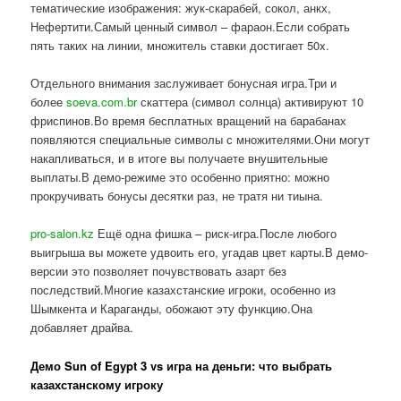
тематические изображения: жук-скарабей, сокол, анкх,
Нефертити.Самый ценный символ – фараон.Если собрать
пять таких на линии, множитель ставки достигает 50x.
Отдельного внимания заслуживает бонусная игра.Три и
более
soeva.com.br
скаттера (символ солнца) активируют 10
фриспинов.Во время бесплатных вращений на барабанах
появляются специальные символы с множителями.Они могут
накапливаться, и в итоге вы получаете внушительные
выплаты.В демо-режиме это особенно приятно: можно
прокручивать бонусы десятки раз, не тратя ни тиына.
pro-salon.kz
Ещё одна фишка – риск-игра.После любого
выигрыша вы можете удвоить его, угадав цвет карты.В демо-
версии это позволяет почувствовать азарт без
последствий.Многие казахстанские игроки, особенно из
Шымкента и Караганды, обожают эту функцию.Она
добавляет драйва.
Демо Sun of Egypt 3 vs игра на деньги: что выбрать
казахстанскому игроку