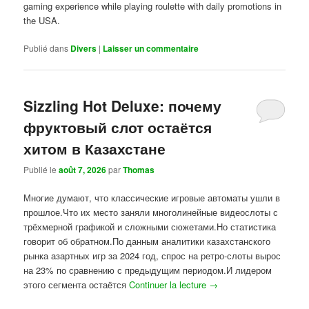
gaming experience while playing roulette with daily promotions in
the USA.
Publié dans
Divers
|
Laisser un commentaire
Sizzling Hot Deluxe: почему
фруктовый слот остаётся
хитом в Казахстане
Publié le
août 7, 2026
par
Thomas
Многие думают, что классические игровые автоматы ушли в
прошлое.Что их место заняли многолинейные видеослоты с
трёхмерной графикой и сложными сюжетами.Но статистика
говорит об обратном.По данным аналитики казахстанского
рынка азартных игр за 2024 год, спрос на ретро-слоты вырос
на 23% по сравнению с предыдущим периодом.И лидером
этого сегмента остаётся
Continuer la lecture
→