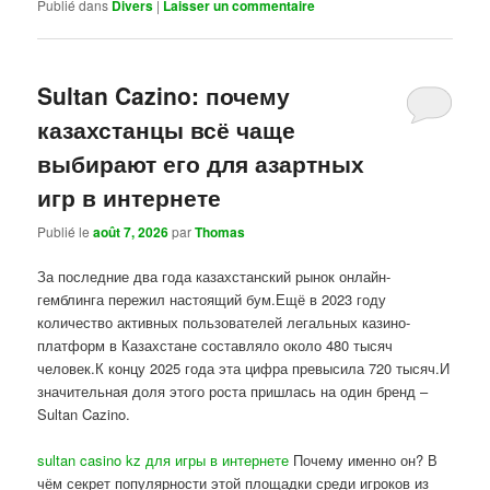
Publié dans
Divers
|
Laisser un commentaire
Sultan Cazino: почему
казахстанцы всё чаще
выбирают его для азартных
игр в интернете
Publié le
août 7, 2026
par
Thomas
За последние два года казахстанский рынок онлайн-
гемблинга пережил настоящий бум.Ещё в 2023 году
количество активных пользователей легальных казино-
платформ в Казахстане составляло около 480 тысяч
человек.К концу 2025 года эта цифра превысила 720 тысяч.И
значительная доля этого роста пришлась на один бренд –
Sultan Cazino.
sultan casino kz для игры в интернете
Почему именно он? В
чём секрет популярности этой площадки среди игроков из