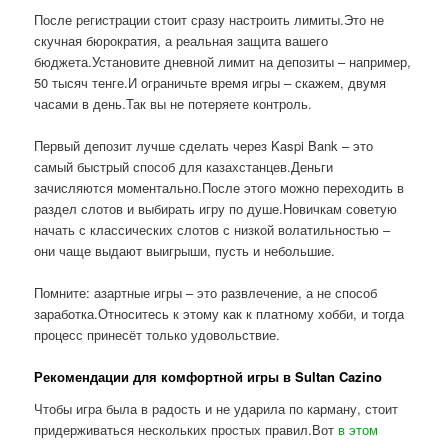
После регистрации стоит сразу настроить лимиты.Это не
скучная бюрократия, а реальная защита вашего
бюджета.Установите дневной лимит на депозиты – например,
50 тысяч тенге.И ограничьте время игры – скажем, двумя
часами в день.Так вы не потеряете контроль.
Первый депозит лучше сделать через Kaspi Bank – это
самый быстрый способ для казахстанцев.Деньги
зачисляются моментально.После этого можно переходить в
раздел слотов и выбирать игру по душе.Новичкам советую
начать с классических слотов с низкой волатильностью –
они чаще выдают выигрыши, пусть и небольшие.
Помните: азартные игры – это развлечение, а не способ
заработка.Относитесь к этому как к платному хобби, и тогда
процесс принесёт только удовольствие.
Рекомендации для комфортной игры в Sultan Cazino
Чтобы игра была в радость и не ударила по карману, стоит
придерживаться нескольких простых правил.Вот
в этом