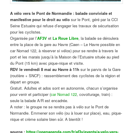
A vélo vers le Pont de Normandie : balade conviviale et
manifestive
pour le droit au vélo
sur le Pont, géré par la CCI
Seine Estuaire qui refuse d’engager les travaux de sécurisation
pour les cyclistes.
Organisée par l’
AF3V
et
La Roue Libre
, la balade se déroulera
entre la place de la gare au Havre (Caen – Le Havre possible en
car Nomad 122, à réserver si vélos) pour se rendre à travers le
port et les marais jusqu’à la Maison de l’Estuaire située au pied
du Pont (15 km) avec pique-nique et visite.
RDV le vendredi 8 mai au Havre à 11h
sur le parvis de la Gare
(routière + SNCF) : rassemblement des cyclistes de la région et
départ en groupe.
Gratuit. Adultes et ados sont en autonomie, chacun s’organise
pour venir et participer (
car Nomad 122
, covoiturage, train) :
seule la balade A/R est encadrée.
A noter : le groupe ne se rendra pas à vélo sur le Pont de
Normandie. Emmener son vélo (ou à louer sur place), eau, pique-
nique et crème solaire bien sûr. A bientôt !
source :
https://openagenda.com/fr/af3v/events/a-velo-vers-