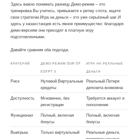
Здесь важно понимать разницу.Демо-режим – это
тренировка.Вы учитесь, привыкаете к ритму слота, ищете
свои стратегии.Игра на деньги – это уже серьёзный шаг.И
здесь у казахстанцев есть явное преимущество: благодаря
демо-версиям они приходят в платную игру
подготовленными.
Давайте сравним оба подхода.
КРИТЕРИЙ
ДЕМО-РЕЖИМ SUN OF
ИГРА НА РЕАЛЬНЫЕ
EGYPT 3
ДЕНЬГИ
Риск
Нулевой.Виртуальные
Реальный.Потеря
кредиты
депозита возможна
Доступность
Мгновенно, без
Требуется аккаунт и
регистрации
пополнение
Функционал
Полный, включая
Полный, включая
бонусы
бонусы
Выигрыш
Только виртуальный
Реальные деньги,
возможен кэшаут