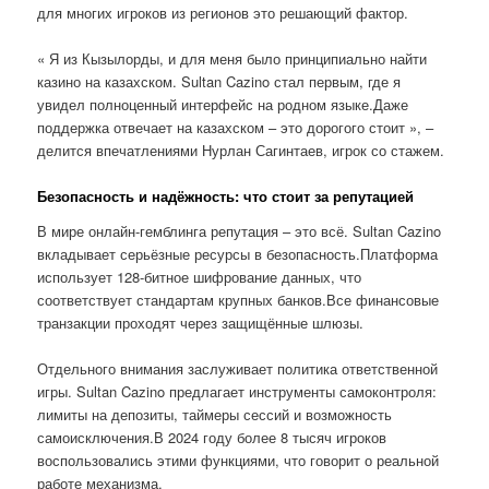
для многих игроков из регионов это решающий фактор.
« Я из Кызылорды, и для меня было принципиально найти
казино на казахском. Sultan Cazino стал первым, где я
увидел полноценный интерфейс на родном языке.Даже
поддержка отвечает на казахском – это дорогого стоит », –
делится впечатлениями Нурлан Сагинтаев, игрок со стажем.
Безопасность и надёжность: что стоит за репутацией
В мире онлайн-гемблинга репутация – это всё. Sultan Cazino
вкладывает серьёзные ресурсы в безопасность.Платформа
использует 128-битное шифрование данных, что
соответствует стандартам крупных банков.Все финансовые
транзакции проходят через защищённые шлюзы.
Отдельного внимания заслуживает политика ответственной
игры. Sultan Cazino предлагает инструменты самоконтроля:
лимиты на депозиты, таймеры сессий и возможность
самоисключения.В 2024 году более 8 тысяч игроков
воспользовались этими функциями, что говорит о реальной
работе механизма.