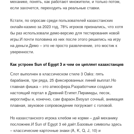
механике, понять, как работают множители, и только потом,
если захочется, переходить на реальные ставки.
Кстати, по опросам среди пользователей казахстанских
онлайн-казино за 2023 год, 78% игроков признались, что хотя
бы раз использовали демо-версию для тестирования новой
игры.И почти половина из них после этого решились на игру
на деньги.Демо – это не просто развлечение, это мостик к
уверенности.
Как устроен Sun of Egypt 3 и чем он цепляет казахстанцев
Слот выполнен в классическом стиле 3 Oaks: пять
барабанов, три ряда, 25 фиксированных линий выплат.Но
главная фишка – это атмосфера.Разработчики создали
настоящий портал в Древний Египет.Пирамиды, песок,
иероглифы и, конечно, сам фараон.Визуал сочный, анимация
плавная, звуковое сопровождение погружает с головой.
Но казахстанского игрока хлебом не корми – дай механику
посложнее.И Sun of Egypt 3 её даёт.Базовые символы здесь
– классические карточные знаки (A, K, Q, J, 10) и