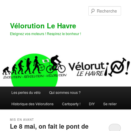
Aller
Aller
au
au
Rech
contenu
contenu
principal
secondaire
Vélorution Le Havre
Eteignez vos moteurs ! Respirez le bonheur !
Menu
Les perles du vélo
Qui sommes nous ?
principal
Historique des Vélorutions
Cartoparty !
DIY
Se relier
MIS EN AVANT
Le 8 mai, on fait le pont de