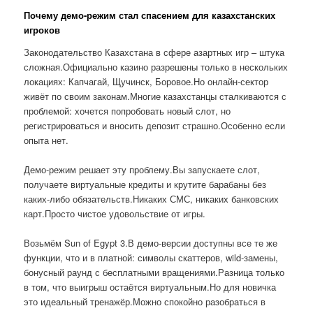
Почему демо-режим стал спасением для казахстанских
игроков
Законодательство Казахстана в сфере азартных игр – штука
сложная.Официально казино разрешены только в нескольких
локациях: Капчагай, Щучинск, Боровое.Но онлайн-сектор
живёт по своим законам.Многие казахстанцы сталкиваются с
проблемой: хочется попробовать новый слот, но
регистрироваться и вносить депозит страшно.Особенно если
опыта нет.
Демо-режим решает эту проблему.Вы запускаете слот,
получаете виртуальные кредиты и крутите барабаны без
каких-либо обязательств.Никаких СМС, никаких банковских
карт.Просто чистое удовольствие от игры.
Возьмём Sun of Egypt 3.В демо-версии доступны все те же
функции, что и в платной: символы скаттеров, wild-замены,
бонусный раунд с бесплатными вращениями.Разница только
в том, что выигрыш остаётся виртуальным.Но для новичка
это идеальный тренажёр.Можно спокойно разобраться в