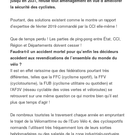
jusqu’en 2031, refuse tout aménagement en vue d’améliorer
la sécurité des cyclistes.
Pourtant, des solutions existent comme le montre un rapport
d’expertise de février 2019 commandé par la CCI elle-même !
Que de temps perdu ! Les parties de ping-pong entre État, CCI,
Région et Départements doivent cesser !
Faudra-t-il un accident mortel pour qu’enfin les décideurs
accèdent aux revendications de l’ensemble du monde du
vélo ?
Il est en effet rarissime que des fédérations pourtant très
différentes, telles que la FFC (cyclisme sportif), la FFV
(cyclotourisme), la FUB (cyclisme utilitaire ou quotidien) et
l’AF3V (réseau cyclable des voies vertes et véloroutes) se
retrouvent sur une même question ce qui montre bien qu’il est
plus que temps d’agir !
De nombreux touristes le traversent chaque année en empruntant
le trajet de la Vélomaritime ou de l’Euro Vélo 4, des cyclosportifs
normands l’utilisent très fréquemment lors de leurs sorties
hebdomadaires ou des salariés de la zone industrialo-portuaire