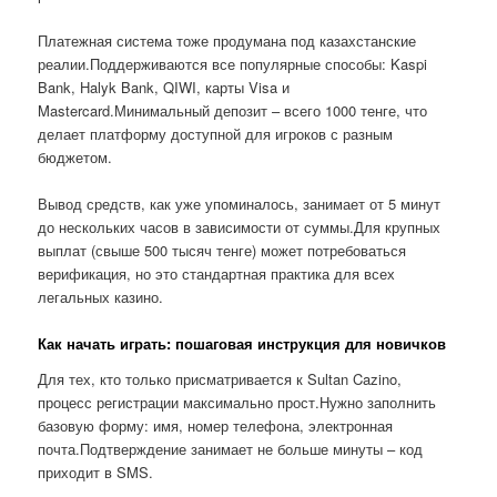
Платежная система тоже продумана под казахстанские
реалии.Поддерживаются все популярные способы: Kaspi
Bank, Halyk Bank, QIWI, карты Visa и
Mastercard.Минимальный депозит – всего 1000 тенге, что
делает платформу доступной для игроков с разным
бюджетом.
Вывод средств, как уже упоминалось, занимает от 5 минут
до нескольких часов в зависимости от суммы.Для крупных
выплат (свыше 500 тысяч тенге) может потребоваться
верификация, но это стандартная практика для всех
легальных казино.
Как начать играть: пошаговая инструкция для новичков
Для тех, кто только присматривается к Sultan Cazino,
процесс регистрации максимально прост.Нужно заполнить
базовую форму: имя, номер телефона, электронная
почта.Подтверждение занимает не больше минуты – код
приходит в SMS.