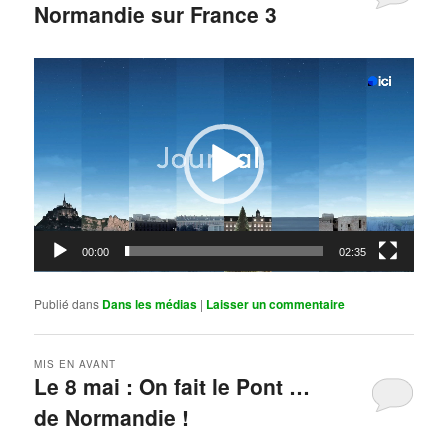
Normandie sur France 3
Publié le
mai 11, 2026
par
Steph
Lecteur
vidéo
00:00
02:35
Publié dans
Dans les médias
|
Laisser un commentaire
MIS EN AVANT
Le 8 mai : On fait le Pont …
de Normandie !