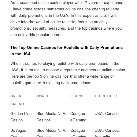
As a seasoned online casino player with 17 years of experience,
I have come across numerous online casinos offering roulette
with daily promotions in the USA. In this expert article, I will
delve into the world of online roulette, focusing on daily
promotions, security measures, and the top casinos where you
can enjoy this popular game.
The Top Online Casinos for Roulette with Daily Promotions
in the USA
When it comes to playing roulette with daily promotions in the
USA, it is crucial to choose a reputable and secure online casino.
Here are the top 3 online casinos that offer a wide range of
roulette games with exciting daily promotions:
ONLINE
OWNER
LICENSE
TERRITORIES
CASINO
Golden Lion
Blue Media N. V.
Curaçao
USA, Canada
Casino
Casinos
eGaming
BoVegas
Blue Media N. V.
Curaçao
USA, Canada,
Casino
Casinos
eGaming
Australia