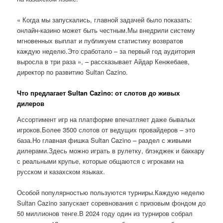
« Когда мы запускались, главной задачей было показать:
онлайн-казино может быть честным.Мы внедрили систему
мгновенных выплат и публикуем статистику возвратов
каждую неделю.Это сработало – за первый год аудитория
выросла в три раза », – рассказывает Айдар Кенжебаев,
директор по развитию Sultan Cazino.
Что предлагает Sultan Cazino: от слотов до живых
дилеров
Ассортимент игр на платформе впечатляет даже бывалых
игроков.Более 3500 слотов от ведущих провайдеров – это
база.Но главная фишка Sultan Cazino – раздел с живыми
дилерами.Здесь можно играть в рулетку, блэкджек и баккару
с реальными крупье, которые общаются с игроками на
русском и казахском языках.
Особой популярностью пользуются турниры.Каждую неделю
Sultan Cazino запускает соревнования с призовым фондом до
50 миллионов тенге.В 2024 году один из турниров собрал