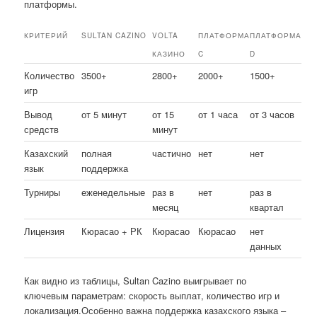
платформы.
КРИТЕРИЙ
SULTAN CAZINO
VOLTA
ПЛАТФОРМА
ПЛАТФОРМА
КАЗИНО
C
D
Количество
3500+
2800+
2000+
1500+
игр
Вывод
от 5 минут
от 15
от 1 часа
от 3 часов
средств
минут
Казахский
полная
частично
нет
нет
язык
поддержка
Турниры
еженедельные
раз в
нет
раз в
месяц
квартал
Лицензия
Кюрасао + РК
Кюрасао
Кюрасао
нет
данных
Как видно из таблицы, Sultan Cazino выигрывает по
ключевым параметрам: скорость выплат, количество игр и
локализация.Особенно важна поддержка казахского языка –