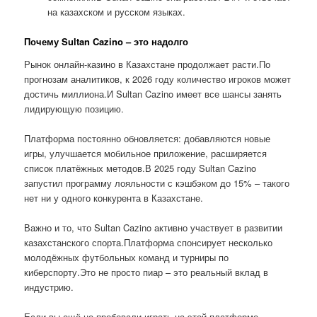
на казахском и русском языках.
Почему Sultan Cazino – это надолго
Рынок онлайн-казино в Казахстане продолжает расти.По
прогнозам аналитиков, к 2026 году количество игроков может
достичь миллиона.И Sultan Cazino имеет все шансы занять
лидирующую позицию.
Платформа постоянно обновляется: добавляются новые
игры, улучшается мобильное приложение, расширяется
список платёжных методов.В 2025 году Sultan Cazino
запустил программу лояльности с кэшбэком до 15% – такого
нет ни у одного конкурента в Казахстане.
Важно и то, что Sultan Cazino активно участвует в развитии
казахстанского спорта.Платформа спонсирует несколько
молодёжных футбольных команд и турниры по
киберспорту.Это не просто пиар – это реальный вклад в
индустрию.
Если вы ещё не пробовали играть на этой платформе,