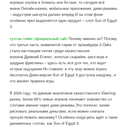
игровых клубов в Алматы или Астане, то сегодня всё
иначе.Онлайн-казино, мобильные приложения, демо-режимы
– индустрия шагнула далеко вперёд.И на этом фоне
особенно ярко выделяется один продукт – слот Sun of Egypt
3.
султан геймс официальный сайт
Почему именно он? Потому
что третья часть знаменитой серии от провайдера 3 Oaks
стала настоящим хитом среди казахстанских
игроков.Древний Египет, золотые скарабеи, риск-игра и
щедрые фриспины – здесь есть всё для тех, кто ищет
острые ощущения.Но главное: в эту игру можно играть
бесплатно.Демо-версия Sun of Egypt 3 доступна каждому, и
это меняет правила игры.
В 2024 году, по данным аналитиков казахстанского iGaming-
рынка, более 62% новых игроков начинают знакомство со
слотами именно через демо-режимы.Это логично: зачем
рисковать реальными деньгами, если можно сначала
прочувствовать механику? Особенно когда речь идёт о таких
динамичных слотах, как Sun of Egypt 3.