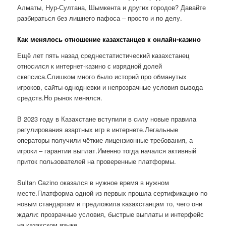
Алматы, Нур-Султана, Шымкента и других городов? Давайте
разбираться без лишнего пафоса – просто и по делу.
Как менялось отношение казахстанцев к онлайн-казино
Ещё лет пять назад среднестатистический казахстанец
относился к интернет-казино с изрядной долей
скепсиса.Слишком много было историй про обманутых
игроков, сайты-однодневки и непрозрачные условия вывода
средств.Но рынок менялся.
В 2023 году в Казахстане вступили в силу новые правила
регулирования азартных игр в интернете.Легальные
операторы получили чёткие лицензионные требования, а
игроки – гарантии выплат.Именно тогда начался активный
приток пользователей на проверенные платформы.
Sultan Cazino оказался в нужное время в нужном
месте.Платформа одной из первых прошла сертификацию по
новым стандартам и предложила казахстанцам то, чего они
ждали: прозрачные условия, быстрые выплаты и интерфейс
на казахском языке.