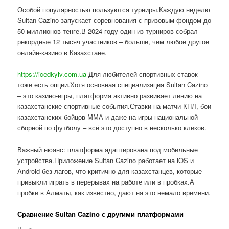
Особой популярностью пользуются турниры.Каждую неделю
Sultan Cazino запускает соревнования с призовым фондом до
50 миллионов тенге.В 2024 году один из турниров собрал
рекордные 12 тысяч участников – больше, чем любое другое
онлайн-казино в Казахстане.
https://icedkyiv.com.ua
Для любителей спортивных ставок
тоже есть опции.Хотя основная специализация Sultan Cazino
– это казино-игры, платформа активно развивает линию на
казахстанские спортивные события.Ставки на матчи КПЛ, бои
казахстанских бойцов ММА и даже на игры национальной
сборной по футболу – всё это доступно в несколько кликов.
Важный нюанс: платформа адаптирована под мобильные
устройства.Приложение Sultan Cazino работает на iOS и
Android без лагов, что критично для казахстанцев, которые
привыкли играть в перерывах на работе или в пробках.А
пробки в Алматы, как известно, дают на это немало времени.
Сравнение Sultan Cazino с другими платформами