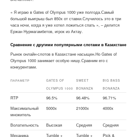
« Я играю в Gates of Olympus 1000 уже полгода.Самый
большой выигрыш был 850x от ставки.Случилось это в три
часа ночи, когда я уже хотел ложиться спать », – делится
Ержан Нурмагамбетов, игрок из Актау.
Сравнение с другими популярными слотами в Казахстане
Рынок онлайн-слотов в Казахстане насыщен.Но Gates of
Olympus 1000 занимает особую нишу.Сравним его с
конкурентами.
ПАРАМЕТР
GATES OF
SWEET
BIG BASS
OLYMPUS 1000
BONANZA
BONANZA
RTP
96.5%
96.48%
96.71%
Максимальный
5000x
21000x
4000x
множитель
Волатильность
Высокая
Средняя
Средняя
Механика
Tumble +
Tumble +
Pick &