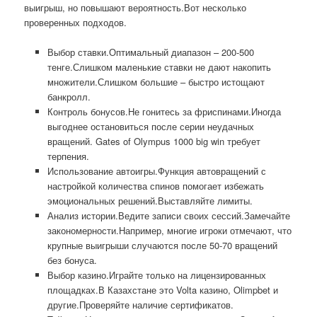
выигрыш, но повышают вероятность.Вот несколько
проверенных подходов.
Выбор ставки.Оптимальный диапазон – 200-500
тенге.Слишком маленькие ставки не дают накопить
множители.Слишком большие – быстро истощают
банкролл.
Контроль бонусов.Не гонитесь за фриспинами.Иногда
выгоднее остановиться после серии неудачных
вращений. Gates of Olympus 1000 big win требует
терпения.
Использование автоигры.Функция автовращений с
настройкой количества спинов помогает избежать
эмоциональных решений.Выставляйте лимиты.
Анализ истории.Ведите записи своих сессий.Замечайте
закономерности.Например, многие игроки отмечают, что
крупные выигрыши случаются после 50-70 вращений
без бонуса.
Выбор казино.Играйте только на лицензированных
площадках.В Казахстане это Volta казино, Olimpbet и
другие.Проверяйте наличие сертификатов.