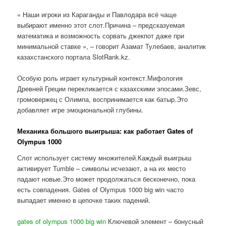
« Наши игроки из Караганды и Павлодара всё чаще
выбирают именно этот слот.Причина – предсказуемая
математика и возможность сорвать джекпот даже при
минимальной ставке », – говорит Азамат Тулебаев, аналитик
казахстанского портала SlotRank.kz.
Особую роль играет культурный контекст.Мифология
Древней Греции перекликается с казахскими эпосами.Зевс,
громовержец с Олимпа, воспринимается как батыр.Это
добавляет игре эмоциональной глубины.
Механика большого выигрыша: как работает Gates of
Olympus 1000
Слот использует систему множителей.Каждый выигрыш
активирует Tumble – символы исчезают, а на их место
падают новые.Это может продолжаться бесконечно, пока
есть совпадения. Gates of Olympus 1000 big win часто
выпадает именно в цепочке таких падений.
gates of olympus 1000 big win
Ключевой элемент – бонусный