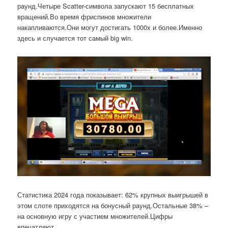
раунд.Четыре Scatter-символа запускают 15 бесплатных
вращений.Во время фриспинов множители
накапливаются.Они могут достигать 1000x и более.Именно
здесь и случается тот самый big win.
Статистика 2024 года показывает: 62% крупных выигрышей в
этом слоте приходятся на бонусный раунд.Остальные 38% –
на основную игру с участием множителей.Цифры
впечатляют.