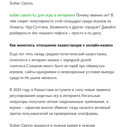
Sultan Cazino.
sultan casino kz для игры в интернете
Почему именно он? В
чём секрет популярности этой площадки среди игроков из
Алматы, Нур-Султана, Шымкента и других городов? Давайте
разбираться без лишнего пафоса – просто и по делу.
Как менялось отношение казахстанцев к онлайн-казино
Ещё лет пять назад среднестатистический казахстанец
относился к интернет-казино с изрядной долей
скепсиса.Слишком много было историй про обманутых
игроков, сайты-однодневки и непрозрачные условия вывода
средств.Но рынок менялся.
В 2023 году в Казахстане вступили в силу новые правила
регулирования азартных игр в интернете.Легальные
операторы получили чёткие лицензионные требования, а
игроки – гарантии выплат.Именно тогда начался активный
приток пользователей на проверенные платформы.
Sultan Cazino оказался в нужное время в нужном