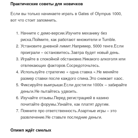
Практические советы для новичков
Если вы только начинаете играть в Gates of Olympus 1000,
вот что стоит запомнить.
Начните с демо-версии.Изучите механику без
риска.Поймите, как работают множители и Tumble.
Установите дневной лимит.Например, 5000 тенге.Если
проиграли – остановитесь.Завтра будет новый день.
Играйте в спокойной обстановке.Никакого алкоголя или
отвлекающих факторов.Сосредоточьтесь.
Используйте стратегию « одна ставка ».Не меняйте
размер ставки после каждого спина.Это снижает хаос.
Фиксируйте выигрыши.Если достигли 1000x – забирайте
деньги.Не пытайтесь удвоить.
Изучайте отзывы.Перед регистрацией в казино
почитайте форумы.Узнайте, как платят другим.
Помните про ответственность.Азартные игры – это
развлечение.Не ставьте последние деньги.
Олимп ждёт смелых