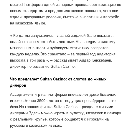
месте.Платформа одной из первых прошла сертификацию по
новым стандартам и предложила казахстанцам то, чего они
ждали: прозрачные условия, быстрые выплаты и интерфейс
на казахском языке.
« Когда мы запускались, главной задачей было показать:
онлайн-казино может быть честным.Мы внедрили систему
мгновенных выплат и публикуем статистику возвратов
каждую неделю.Это сработало – за первый год аудитория
выросла в три раза », – рассказывает Айдар Кенжебаев,
директор по развитию Sultan Cazino.
Что предлагает Sultan Cazino: от слотов до живых
дилеров
Ассортимент игр на платформе впечатляет даже бывалых
игроков.Более 3500 слотов от ведущих провайдеров – это
база.Но главная фишка Sultan Cazino – раздел с живыми
дилерами.Здесь можно играть в рулетку, блэкджек и баккару
с реальными крупье, которые общаются с игроками на
русском и казахском языках.