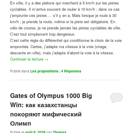
En ville, il y a des piétons qui marchent à 5 km/h sur les pistes
cyclables. Il m’arrive souvent de rouler à 10 km/h ; dans ce cas
j’emprunte ces pistes … s’il y en a. Mais lorsque je roule à 30
km/h ; je prends la route, même si la piste est obligatoire. En
vélo de course, je ne prends jamais les pistes cyclables de ville.
C’est tout simplement trop dangereux.
C’est cette règle du différentiel qui conditionne le choix de la voie
empruntée. Certes, j’adapte ma vitesse à la voie (virage,
descente en ville), mais j’adapte d’abord la voie à la vitesse.
Continuer la lecture
→
Publié dans
Les propositions
|
4
Réponses
Gates of Olympus 1000 Big
Win: как казахстанцы
покоряют мифический
Олимп
Publié le
août 9, 2026
par
Thomas