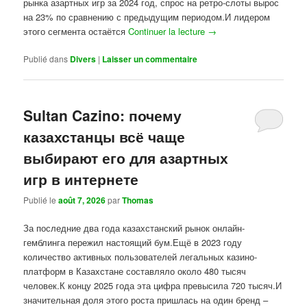
рынка азартных игр за 2024 год, спрос на ретро-слоты вырос
на 23% по сравнению с предыдущим периодом.И лидером
этого сегмента остаётся
Continuer la lecture
→
Publié dans
Divers
|
Laisser un commentaire
Sultan Cazino: почему
казахстанцы всё чаще
выбирают его для азартных
игр в интернете
Publié le
août 7, 2026
par
Thomas
За последние два года казахстанский рынок онлайн-
гемблинга пережил настоящий бум.Ещё в 2023 году
количество активных пользователей легальных казино-
платформ в Казахстане составляло около 480 тысяч
человек.К концу 2025 года эта цифра превысила 720 тысяч.И
значительная доля этого роста пришлась на один бренд –