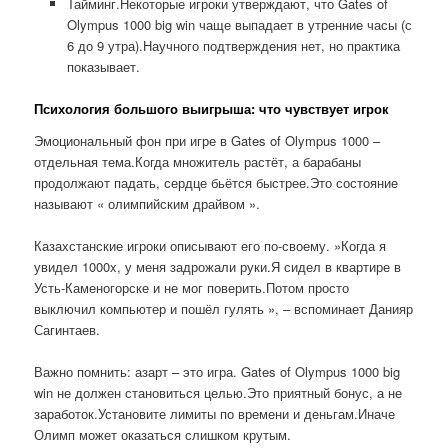
Тайминг.Некоторые игроки утверждают, что Gates of
Olympus 1000 big win чаще выпадает в утренние часы (с
6 до 9 утра).Научного подтверждения нет, но практика
показывает.
Психология большого выигрыша: что чувствует игрок
Эмоциональный фон при игре в Gates of Olympus 1000 –
отдельная тема.Когда множитель растёт, а барабаны
продолжают падать, сердце бьётся быстрее.Это состояние
называют « олимпийским драйвом ».
Казахстанские игроки описывают его по-своему. »Когда я
увидел 1000x, у меня задрожали руки.Я сидел в квартире в
Усть-Каменогорске и не мог поверить.Потом просто
выключил компьютер и пошёл гулять », – вспоминает Данияр
Сагинтаев.
Важно помнить: азарт – это игра. Gates of Olympus 1000 big
win не должен становиться целью.Это приятный бонус, а не
заработок.Установите лимиты по времени и деньгам.Иначе
Олимп может оказаться слишком крутым.