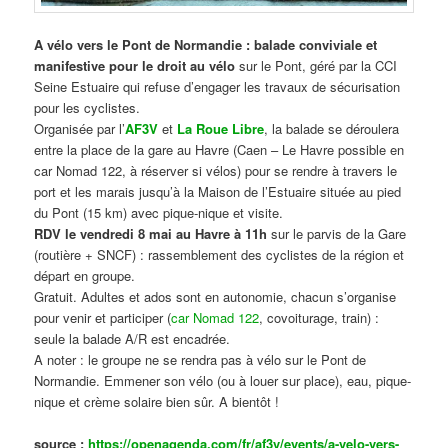
A vélo vers le Pont de Normandie : balade conviviale et
manifestive
pour le droit au vélo
sur le Pont, géré par la CCI
Seine Estuaire qui refuse d’engager les travaux de sécurisation
pour les cyclistes.
Organisée par l’
AF3V
et
La Roue Libre
, la balade se déroulera
entre la place de la gare au Havre (Caen – Le Havre possible en
car Nomad 122, à réserver si vélos) pour se rendre à travers le
port et les marais jusqu’à la Maison de l’Estuaire située au pied
du Pont (15 km) avec pique-nique et visite.
RDV le vendredi 8 mai au Havre à 11h
sur le parvis de la Gare
(routière + SNCF) : rassemblement des cyclistes de la région et
départ en groupe.
Gratuit. Adultes et ados sont en autonomie, chacun s’organise
pour venir et participer (
car Nomad 122
, covoiturage, train) :
seule la balade A/R est encadrée.
A noter : le groupe ne se rendra pas à vélo sur le Pont de
Normandie. Emmener son vélo (ou à louer sur place), eau, pique-
nique et crème solaire bien sûr. A bientôt !
source :
https://openagenda.com/fr/af3v/events/a-velo-vers-