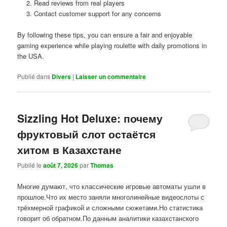
Read reviews from real players
Contact customer support for any concerns
By following these tips, you can ensure a fair and enjoyable
gaming experience while playing roulette with daily promotions in
the USA.
Publié dans
Divers
|
Laisser un commentaire
Sizzling Hot Deluxe: почему
фруктовый слот остаётся
хитом в Казахстане
Publié le
août 7, 2026
par
Thomas
Многие думают, что классические игровые автоматы ушли в
прошлое.Что их место заняли многолинейные видеослоты с
трёхмерной графикой и сложными сюжетами.Но статистика
говорит об обратном.По данным аналитики казахстанского