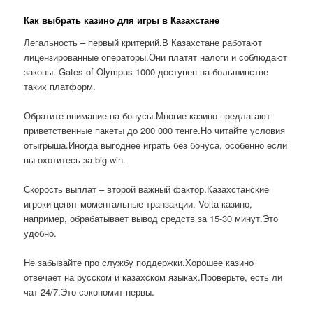
Как выбрать казино для игры в Казахстане
Легальность – первый критерий.В Казахстане работают
лицензированные операторы.Они платят налоги и соблюдают
законы. Gates of Olympus 1000 доступен на большинстве
таких платформ.
Обратите внимание на бонусы.Многие казино предлагают
приветственные пакеты до 200 000 тенге.Но читайте условия
отыгрыша.Иногда выгоднее играть без бонуса, особенно если
вы охотитесь за big win.
Скорость выплат – второй важный фактор.Казахстанские
игроки ценят моментальные транзакции. Volta казино,
например, обрабатывает вывод средств за 15-30 минут.Это
удобно.
Не забывайте про службу поддержки.Хорошее казино
отвечает на русском и казахском языках.Проверьте, есть ли
чат 24/7.Это сэкономит нервы.