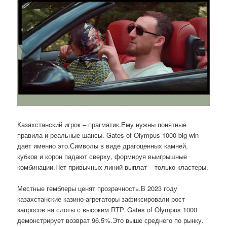
Казахстанский игрок – прагматик.Ему нужны понятные
правила и реальные шансы. Gates of Olympus 1000 big win
даёт именно это.Символы в виде драгоценных камней,
кубков и корон падают сверху, формируя выигрышные
комбинации.Нет привычных линий выплат – только кластеры.
Местные гемблеры ценят прозрачность.В 2023 году
казахстанские казино-агрегаторы зафиксировали рост
запросов на слоты с высоким RTP. Gates of Olympus 1000
демонстрирует возврат 96.5%.Это выше среднего по рынку.