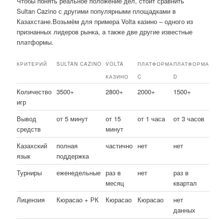
Чтобы понять реальное положение дел, стоит сравнить
Sultan Cazino с другими популярными площадками в
Казахстане.Возьмём для примера Volta казино – одного из
признанных лидеров рынка, а также две другие известные
платформы.
КРИТЕРИЙ
SULTAN CAZINO
VOLTA
ПЛАТФОРМА
ПЛАТФОРМА
КАЗИНО
C
D
Количество
3500+
2800+
2000+
1500+
игр
Вывод
от 5 минут
от 15
от 1 часа
от 3 часов
средств
минут
Казахский
полная
частично
нет
нет
язык
поддержка
Турниры
еженедельные
раз в
нет
раз в
месяц
квартал
Лицензия
Кюрасао + РК
Кюрасао
Кюрасао
нет
данных