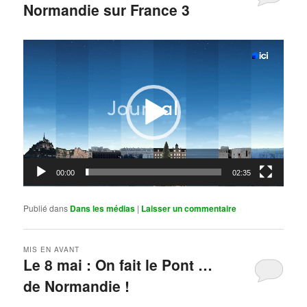
Normandie sur France 3
Publié le
mai 11, 2026
par
Steph
Lecteur
vidéo
00:00
02:35
Publié dans
Dans les médias
|
Laisser un commentaire
MIS EN AVANT
Le 8 mai : On fait le Pont …
de Normandie !