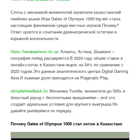
Слоты с механикой множителей захватили казахстанский
гемблинг-рынок.Игра Gates of Olympus 1000 big win стала
настоящим феноменом среди местных игроков.Почему?
Ответ кроется в сочетании древнегреческой эстетики и
взрывной волатильности.
https://barabashovo.ck.ua/
Алматы, Астана, Шымкент –
география побед расширяется.В 2024 году объём ставок в
онлайн-слотах в Казахстане вырос на 34% по сравнению с
2023 годом.Это данные аналитического центра Digital Gaming
Asia.И львиная доля приходится на Pragmatic Play.
olimpbetfeedback.kz
Механика Tumble, множители до 500x и
бонусный раунд с бесплатными вращениями – всё это
создаёт идеальные условия для крупного выигрыша.Но
давайте разберёмся по порядку.
Почему Gates of Olympus 1000 стал хитом в Казахстане