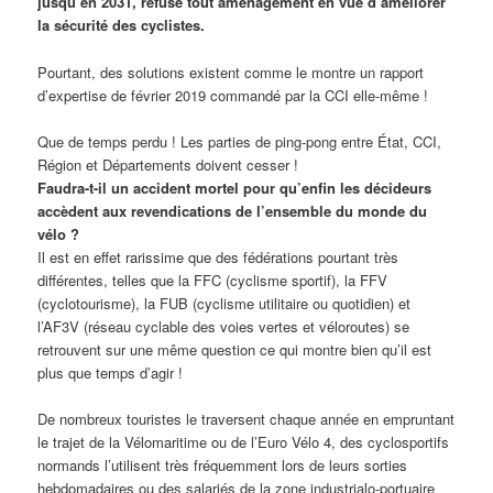
jusqu’en 2031, refuse tout aménagement en vue d’améliorer
la sécurité des cyclistes.
Pourtant, des solutions existent comme le montre un rapport
d’expertise de février 2019 commandé par la CCI elle-même !
Que de temps perdu ! Les parties de ping-pong entre État, CCI,
Région et Départements doivent cesser !
Faudra-t-il un accident mortel pour qu’enfin les décideurs
accèdent aux revendications de l’ensemble du monde du
vélo ?
Il est en effet rarissime que des fédérations pourtant très
différentes, telles que la FFC (cyclisme sportif), la FFV
(cyclotourisme), la FUB (cyclisme utilitaire ou quotidien) et
l’AF3V (réseau cyclable des voies vertes et véloroutes) se
retrouvent sur une même question ce qui montre bien qu’il est
plus que temps d’agir !
De nombreux touristes le traversent chaque année en empruntant
le trajet de la Vélomaritime ou de l’Euro Vélo 4, des cyclosportifs
normands l’utilisent très fréquemment lors de leurs sorties
hebdomadaires ou des salariés de la zone industrialo-portuaire