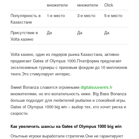
множители
множители
Click
Популярность в
1-е место
3-е место
5-е место
Казахстане
Присутствие в
Да
Да
Да
Volta казино
Volta казино, один из лидеров рынка Казахстана, активно
продвигает Gates of Olympus 1000.Платформа предлагает
эксклюзивные турниры с призовым фондом до 10 миллионов
тенге.Это стимулирует интерес.
Sweet Bonanza славится огромными
digitalsouvenirs.fr
множителями, но его волатильность ниже. Big Bass Bonanza
больше подходит для любителей рыбалки и спокойной игры.
Gates of Olympus 1000 big win – выбор тех, кто хочет риска и
скорости.
Как увеличить шансы на Gates of Olympus 1000 big win
Опытные игроки выработали стратегии.Они не гарантируют