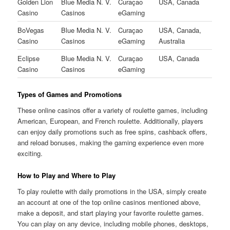
Golden Lion
Blue Media N. V.
Curaçao
USA, Canada
Casino
Casinos
eGaming
BoVegas
Blue Media N. V.
Curaçao
USA, Canada,
Casino
Casinos
eGaming
Australia
Eclipse
Blue Media N. V.
Curaçao
USA, Canada
Casino
Casinos
eGaming
Types of Games and Promotions
These online casinos offer a variety of roulette games, including
American, European, and French roulette. Additionally, players
can enjoy daily promotions such as free spins, cashback offers,
and reload bonuses, making the gaming experience even more
exciting.
How to Play and Where to Play
To play roulette with daily promotions in the USA, simply create
an account at one of the top online casinos mentioned above,
make a deposit, and start playing your favorite roulette games.
You can play on any device, including mobile phones, desktops,