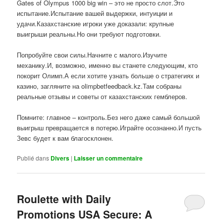
Gates of Olympus 1000 big win – это не просто слот.Это
испытание.Испытание вашей выдержки, интуиции и
удачи.Казахстанские игроки уже доказали: крупные
выигрыши реальны.Но они требуют подготовки.
Попробуйте свои силы.Начните с малого.Изучите
механику.И, возможно, именно вы станете следующим, кто
покорит Олимп.А если хотите узнать больше о стратегиях и
казино, загляните на olimpbetfeedback.kz.Там собраны
реальные отзывы и советы от казахстанских гемблеров.
Помните: главное – контроль.Без него даже самый большой
выигрыш превращается в потерю.Играйте осознанно.И пусть
Зевс будет к вам благосклонен.
Publié dans
Divers
|
Laisser un commentaire
Roulette with Daily
Promotions USA Secure: A