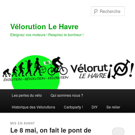
Aller
Aller
au
au
Rech
contenu
contenu
principal
secondaire
Vélorution Le Havre
Eteignez vos moteurs ! Respirez le bonheur !
Menu
Les perles du vélo
Qui sommes nous ?
principal
Historique des Vélorutions
Cartoparty !
DIY
Se relier
MIS EN AVANT
Le 8 mai, on fait le pont de