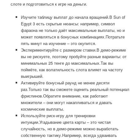
слоте и подготовиться к игре на деньги.
Изучите таблицу выплат до начала вращений.В Sun of
Egypt 3 есть скрытые нюансы: например, символ
фараона не только даёт максимальные выплаты, но и
может появляться в бонусных комбинациях.Потратьте
пять минут на изучение – это окупится.
Экспериментируйте с размером ставки.В демо-режиме
вы не рискуете, поэтому пробуйте разные варианты: от
минимальных 25 тенге до максимальных.Так вы
поймёте, как волатильность слота влияет на частоту
выигрышей.
Активируйте бонусный раунд не менее десяти
раз.Только так вы сможете оценить реальный потенциал
фриспинов.Обратите внимание, как работают
множители – они могут накапливаться и давать
космические выплаты.
Используйте риск-игру для тренировки
интуиции.Угадывание цвета карты – это чистая
случайность, но в демо-режиме можно выработать
собственную тактику.Например, всегда удваивать