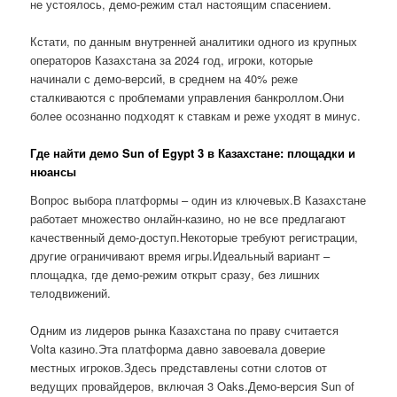
не устоялось, демо-режим стал настоящим спасением.
Кстати, по данным внутренней аналитики одного из крупных
операторов Казахстана за 2024 год, игроки, которые
начинали с демо-версий, в среднем на 40% реже
сталкиваются с проблемами управления банкроллом.Они
более осознанно подходят к ставкам и реже уходят в минус.
Где найти демо Sun of Egypt 3 в Казахстане: площадки и
нюансы
Вопрос выбора платформы – один из ключевых.В Казахстане
работает множество онлайн-казино, но не все предлагают
качественный демо-доступ.Некоторые требуют регистрации,
другие ограничивают время игры.Идеальный вариант –
площадка, где демо-режим открыт сразу, без лишних
телодвижений.
Одним из лидеров рынка Казахстана по праву считается
Volta казино.Эта платформа давно завоевала доверие
местных игроков.Здесь представлены сотни слотов от
ведущих провайдеров, включая 3 Oaks.Демо-версия Sun of