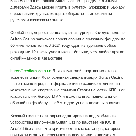
база.Но главная фишка Sultan Cazino – раздел с живыми
дилерами.Здесь можно играть в рулетку, блэкджек и баккару
с реальными крупье, которые общаются с игроками на
русском и казахском языках.
Особой популярностью пользуются турниры.Каждую неделю
Sultan Cazino запускает соревнования с призовым фондом до
50 миллионов тенге.В 2024 году один из турниров собрал
рекордные 12 тысяч участников – больше, чем любое другое
онлайн-казино в Казахстане.
https://icedkyiv.com.ua
Для любителей спортивных ставок
тоже есть опции.Хотя основная специализация Sultan Cazino
– это казино-игры, платформа активно развивает линию на
казахстанские спортивные события.Ставки на матчи КПЛ, бои
казахстанских бойцов ММА и даже на игры национальной
сборной по футболу – всё это доступно в несколько кликов.
Важный нюанс: платформа адаптирована под мобильные
устройства.Приложение Sultan Cazino работает на iOS и
Android без лагов, что критично для казахстанцев, которые
привыкли играть в перерывах на работе или в пробках.А