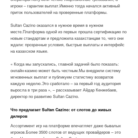
игроки – гарантии выплат.Именно тогда начался активный
приток пользователей на проверенные платформы.
Sultan Cazino оказался в нужное время в нужном
месте.Платформа одной из первых прошла сертификацию по
новым стандартам и предложила казахстанцам то, чего они
ждали: прозрачные условия, быстрые выплаты и интерфейс
на казахском языке.
« Когда мы запускались, главной задачей было показать:
онлайн-казино может быть честным.Мы внедрили систему
мгновенных выплат и публикуем статистику возвратов
каждую неделю.Это сработало – за первый год аудитория
выросла в три раза », – рассказывает Айдар Кенжебаев,
директор по развитию Sultan Cazino.
Что предлагает Sultan Cazino: от слотов до живых
дилеров
Ассортимент игр на платформе впечатляет даже бывалых
игроков.Более 3500 слотов от ведущих провайдеров – это