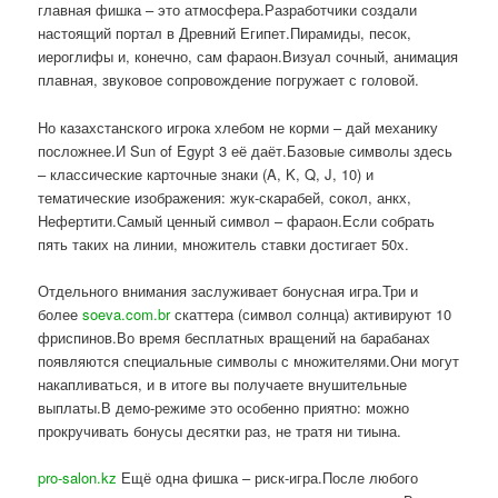
главная фишка – это атмосфера.Разработчики создали
настоящий портал в Древний Египет.Пирамиды, песок,
иероглифы и, конечно, сам фараон.Визуал сочный, анимация
плавная, звуковое сопровождение погружает с головой.
Но казахстанского игрока хлебом не корми – дай механику
посложнее.И Sun of Egypt 3 её даёт.Базовые символы здесь
– классические карточные знаки (A, K, Q, J, 10) и
тематические изображения: жук-скарабей, сокол, анкх,
Нефертити.Самый ценный символ – фараон.Если собрать
пять таких на линии, множитель ставки достигает 50x.
Отдельного внимания заслуживает бонусная игра.Три и
более
soeva.com.br
скаттера (символ солнца) активируют 10
фриспинов.Во время бесплатных вращений на барабанах
появляются специальные символы с множителями.Они могут
накапливаться, и в итоге вы получаете внушительные
выплаты.В демо-режиме это особенно приятно: можно
прокручивать бонусы десятки раз, не тратя ни тиына.
pro-salon.kz
Ещё одна фишка – риск-игра.После любого