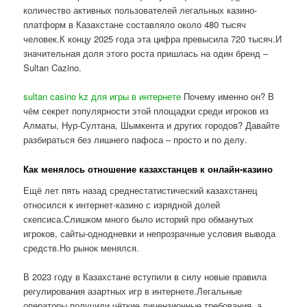
количество активных пользователей легальных казино-
платформ в Казахстане составляло около 480 тысяч
человек.К концу 2025 года эта цифра превысила 720 тысяч.И
значительная доля этого роста пришлась на один бренд –
Sultan Cazino.
sultan casino kz для игры в интернете
Почему именно он? В
чём секрет популярности этой площадки среди игроков из
Алматы, Нур-Султана, Шымкента и других городов? Давайте
разбираться без лишнего пафоса – просто и по делу.
Как менялось отношение казахстанцев к онлайн-казино
Ещё лет пять назад среднестатистический казахстанец
относился к интернет-казино с изрядной долей
скепсиса.Слишком много было историй про обманутых
игроков, сайты-однодневки и непрозрачные условия вывода
средств.Но рынок менялся.
В 2023 году в Казахстане вступили в силу новые правила
регулирования азартных игр в интернете.Легальные
операторы получили чёткие лицензионные требования, а