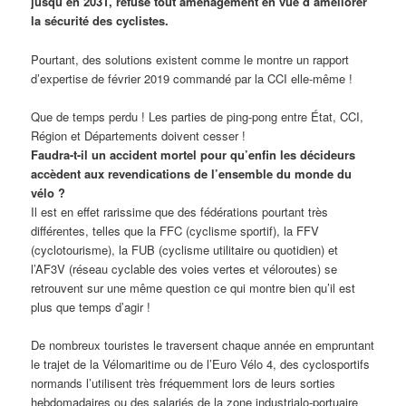
jusqu’en 2031, refuse tout aménagement en vue d’améliorer
la sécurité des cyclistes.
Pourtant, des solutions existent comme le montre un rapport
d’expertise de février 2019 commandé par la CCI elle-même !
Que de temps perdu ! Les parties de ping-pong entre État, CCI,
Région et Départements doivent cesser !
Faudra-t-il un accident mortel pour qu’enfin les décideurs
accèdent aux revendications de l’ensemble du monde du
vélo ?
Il est en effet rarissime que des fédérations pourtant très
différentes, telles que la FFC (cyclisme sportif), la FFV
(cyclotourisme), la FUB (cyclisme utilitaire ou quotidien) et
l’AF3V (réseau cyclable des voies vertes et véloroutes) se
retrouvent sur une même question ce qui montre bien qu’il est
plus que temps d’agir !
De nombreux touristes le traversent chaque année en empruntant
le trajet de la Vélomaritime ou de l’Euro Vélo 4, des cyclosportifs
normands l’utilisent très fréquemment lors de leurs sorties
hebdomadaires ou des salariés de la zone industrialo-portuaire