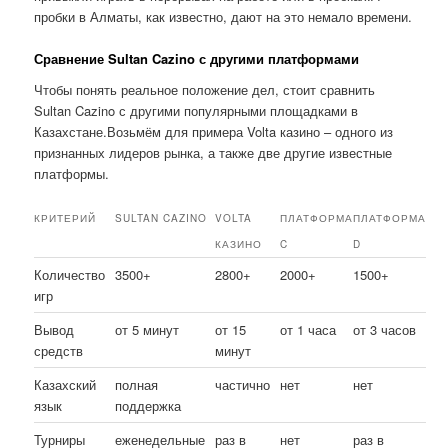
пробки в Алматы, как известно, дают на это немало времени.
Сравнение Sultan Cazino с другими платформами
Чтобы понять реальное положение дел, стоит сравнить
Sultan Cazino с другими популярными площадками в
Казахстане.Возьмём для примера Volta казино – одного из
признанных лидеров рынка, а также две другие известные
платформы.
КРИТЕРИЙ
SULTAN CAZINO
VOLTA
ПЛАТФОРМА
ПЛАТФОРМА
КАЗИНО
C
D
Количество
3500+
2800+
2000+
1500+
игр
Вывод
от 5 минут
от 15
от 1 часа
от 3 часов
средств
минут
Казахский
полная
частично
нет
нет
язык
поддержка
Турниры
еженедельные
раз в
нет
раз в