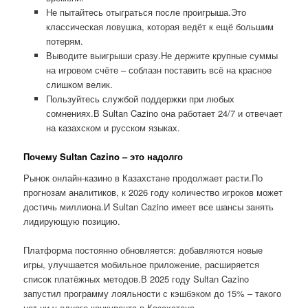
Не пытайтесь отыграться после проигрыша.Это
классическая ловушка, которая ведёт к ещё большим
потерям.
Выводите выигрыши сразу.Не держите крупные суммы
на игровом счёте – соблазн поставить всё на красное
слишком велик.
Пользуйтесь службой поддержки при любых
сомнениях.В Sultan Cazino она работает 24/7 и отвечает
на казахском и русском языках.
Почему Sultan Cazino – это надолго
Рынок онлайн-казино в Казахстане продолжает расти.По
прогнозам аналитиков, к 2026 году количество игроков может
достичь миллиона.И Sultan Cazino имеет все шансы занять
лидирующую позицию.
Платформа постоянно обновляется: добавляются новые
игры, улучшается мобильное приложение, расширяется
список платёжных методов.В 2025 году Sultan Cazino
запустил программу лояльности с кэшбэком до 15% – такого
нет ни у одного конкурента в Казахстане.