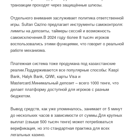
транзакции проходят через защищённые шлюзы.
Отдельного внимания заслуживает политика ответственной
игры. Sultan Cazino предлагает инструменты самоконтроля:
лимиты на депозиты, таймеры сессий и возможность
самоисключения.В 2024 году более 8 тысяч игроков
воспользовались этими функциями, что говорит о реальной
работе механизма.
Платежная система тоже продумана под казахстанские
реалии.Поддерживаются все популярные способы: Kaspi
Bank, Halyk Bank, QIWI, карты Visa и
Mastercard.Минимальный депозит – всего 1000 тенге, что
делает платформу доступной для игроков с разным
бюджетом.
Вывод средств, как уже упоминалось, занимает от 5 минут
до нескольких часов в зависимости от суммы.Для крупных
выплат (свыше 500 тысяч тенге) может потребоваться
верификация, но это стандартная практика для всех
легальных казино.