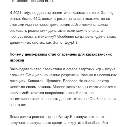
это меняет правила игры.
В 2024 году, по данным аналитиков казахстанского iGaming-
рынка, более 62% новых игроков начинают знакомство со
слотами именно через демо-режимы.Это логично: зачем
рисковать реальными деньгами, если можно сначала
прочувствовать механику? Особенно когда речь идёт о таких
динамичных слотах, как Sun of Egypt 3.
Почему демо-режим стал спасением для казахстанских
игроков
Законодательство Казахстана в сфере азартных игр – штука
сложная.Официально казино разрешены только в нескольких
локациях: Капчагай, Щучинск, Боровое.Но онлайн-сектор
живёт по своим законам.Многие казахстанцы сталкиваются с
проблемой: хочется попробовать новый слот, но
регистрироваться и вносить депозит страшно.Особенно если
опыта нет.
Демо-режим решает эту проблему.Вы запускаете слот,
получаете виртуальные кредиты и крутите барабаны без