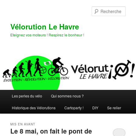
Aller
Aller
au
au
Rech
contenu
contenu
principal
secondaire
Vélorution Le Havre
Eteignez vos moteurs ! Respirez le bonheur !
Menu
Les perles du vélo
Qui sommes nous ?
principal
Historique des Vélorutions
Cartoparty !
DIY
Se relier
MIS EN AVANT
Le 8 mai, on fait le pont de