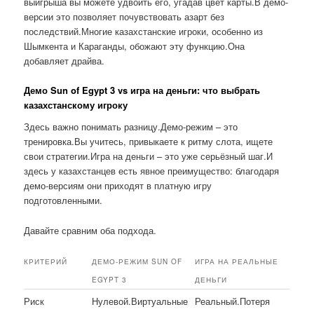
выигрыша вы можете удвоить его, угадав цвет карты.В демо-
версии это позволяет почувствовать азарт без
последствий.Многие казахстанские игроки, особенно из
Шымкента и Караганды, обожают эту функцию.Она
добавляет драйва.
Демо Sun of Egypt 3 vs игра на деньги: что выбрать
казахстанскому игроку
Здесь важно понимать разницу.Демо-режим – это
тренировка.Вы учитесь, привыкаете к ритму слота, ищете
свои стратегии.Игра на деньги – это уже серьёзный шаг.И
здесь у казахстанцев есть явное преимущество: благодаря
демо-версиям они приходят в платную игру
подготовленными.
Давайте сравним оба подхода.
КРИТЕРИЙ
ДЕМО-РЕЖИМ SUN OF
ИГРА НА РЕАЛЬНЫЕ
EGYPT 3
ДЕНЬГИ
Риск
Нулевой.Виртуальные
Реальный.Потеря