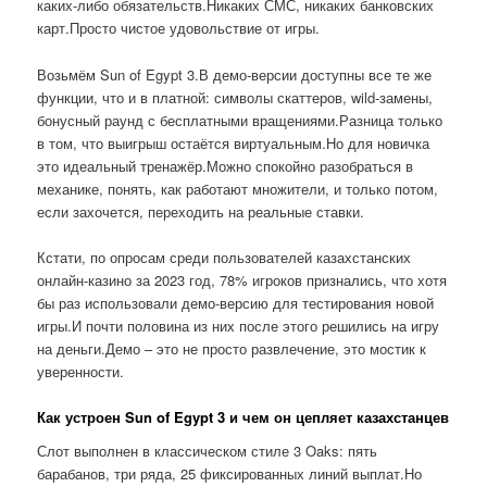
каких-либо обязательств.Никаких СМС, никаких банковских
карт.Просто чистое удовольствие от игры.
Возьмём Sun of Egypt 3.В демо-версии доступны все те же
функции, что и в платной: символы скаттеров, wild-замены,
бонусный раунд с бесплатными вращениями.Разница только
в том, что выигрыш остаётся виртуальным.Но для новичка
это идеальный тренажёр.Можно спокойно разобраться в
механике, понять, как работают множители, и только потом,
если захочется, переходить на реальные ставки.
Кстати, по опросам среди пользователей казахстанских
онлайн-казино за 2023 год, 78% игроков признались, что хотя
бы раз использовали демо-версию для тестирования новой
игры.И почти половина из них после этого решились на игру
на деньги.Демо – это не просто развлечение, это мостик к
уверенности.
Как устроен Sun of Egypt 3 и чем он цепляет казахстанцев
Слот выполнен в классическом стиле 3 Oaks: пять
барабанов, три ряда, 25 фиксированных линий выплат.Но