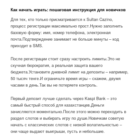
Как начать играть: пошаговая инструкция для новичков
Для тех, кто только присматривается к Sultan Cazino,
процесс регистрации максимально прост.Нужно заполнить
базовую форму: имя, номер телефона, электронная
почта.Подтверждение занимает не больше минуты – код
приходит в SMS.
После регистрации стоит сразу настроить лимиты.Это не
скучная бюрократия, а реальная защита вашего
бюджета.Установите дневной лимит на депозиты – например,
50 тысяч тенге.И ограничьте время игры – скажем, двумя
часами в день.Так вы не потеряете контроль.
Первый депозит лучше сделать через Kaspi Bank – это
самый быстрый способ для казахстанцев.Деньги
зачисляются моментально.После этого можно переходить в
раздел слотов и выбирать игру по душе.Новичкам советую
начать с классических слотов с низкой волатильностью –
они чаще выдают выигрыши, пусть и небольшие.