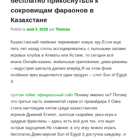
сокровищам фараонов в
Казахстане
Publié le
août 5, 2026
par
Thomas
Казахстанский гемблинг переживает новую эру.Если ещё
пять лет назад слоты ассоциировались с пыльными залами
игровых клубов в Алматы или Астане, то сегодня всё
иначе.Онлайн-казино, мобильные приложения, демо-режимы
– индустрия шагнула далеко вперёд.И на этом фоне
особенно ярко выделяется один продукт – слот Sun of Egypt
3.
султан геймс официальный сайт
Почему именно он? Потому
что третья часть знаменитой серии от провайдера 3 Oaks
стала настоящим хитом среди казахстанских
игроков.Древний Египет, золотые скарабеи, риск-игра и
щедрые фриспины – здесь есть всё для тех, кто ищет
острые ощущения.Но главное: в эту игру можно играть
бесплатно.Демо-версия Sun of Egypt 3 доступна каждому, и