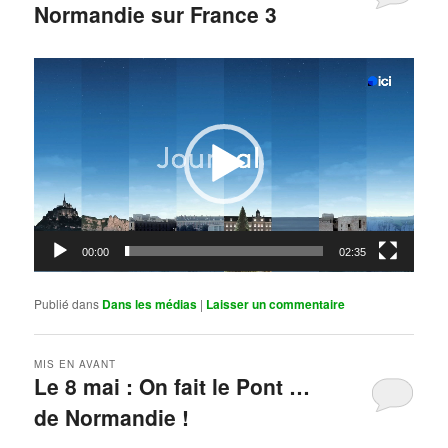
Normandie sur France 3
Publié le
mai 11, 2026
par
Steph
Lecteur
vidéo
00:00
02:35
Publié dans
Dans les médias
|
Laisser un commentaire
MIS EN AVANT
Le 8 mai : On fait le Pont …
de Normandie !