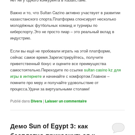
Важно и то, что Sultan Cazino активно участвует в развитии
казахстанского спорта.Платформа спонсирует несколько
молодёжных футбольных команд и турниры по
киберспорту.Это не просто пиар – это реальный вклад в
индустрию.
Если вы ещё не пробовали играть на этой платформе,
сейчас самое время.Зарегистрируйтесь, получите
приветственный бонус и оцените все преимущества
самостоятельно.Переходите по ссылке
sultan casino kz для
игры в интернете
и начинайте с комфортом.Главное –
помните про меру и получайте удовольствие от
процесса.Удачи за виртуальными столами!
Publié dans
Divers
|
Laisser un commentaire
Демо Sun of Egypt 3: как
бесплатно прикоснуться к