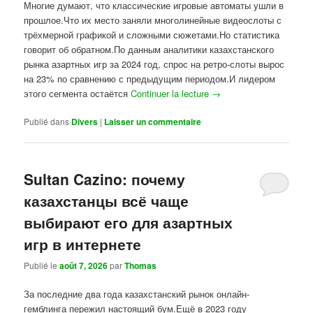
Многие думают, что классические игровые автоматы ушли в
прошлое.Что их место заняли многолинейные видеослоты с
трёхмерной графикой и сложными сюжетами.Но статистика
говорит об обратном.По данным аналитики казахстанского
рынка азартных игр за 2024 год, спрос на ретро-слоты вырос
на 23% по сравнению с предыдущим периодом.И лидером
этого сегмента остаётся
Continuer la lecture
→
Publié dans
Divers
|
Laisser un commentaire
Sultan Cazino: почему
казахстанцы всё чаще
выбирают его для азартных
игр в интернете
Publié le
août 7, 2026
par
Thomas
За последние два года казахстанский рынок онлайн-
гемблинга пережил настоящий бум.Ещё в 2023 году