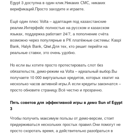
Egypt 3 доступна в один клик.Никаких СМС, никаких
верификаций.Просто заходите и играете.
Ещё один плюс Volta – адаптация под казахстанские
реалии.Интерфейс полностью на русском и казахском
языках, поддержка работает 24/7, а пополнение счёта
возможно через популярные в РК платёжные системы: Kaspi
Bank, Halyk Bank, Qiwi.Для тех, кто решит перейти на
реальные ставки, это очень удобно.
Но если вы хотите просто протестировать слот без
обязательств, демо-режим на Volta – идеальный выбор.Вы
получаете 10 000 виртуальных кредитов, которых хватит на
несколько часов активной игры.А если кредиты закончатся –
просто обновите страницу.Всё честно и прозрачно.
Пять советов для эффективной игры в демо Sun of Egypt
3
Чтобы получить максимум пользы от демо-версии, стоит
придерживаться нескольких простых правил.Они помогут не
просто скоротать время, а действительно разобраться в