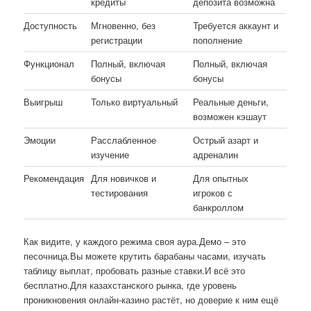
кредиты
депозита возможна
Доступность
Мгновенно, без
Требуется аккаунт и
регистрации
пополнение
Функционал
Полный, включая
Полный, включая
бонусы
бонусы
Выигрыш
Только виртуальный
Реальные деньги,
возможен кэшаут
Эмоции
Расслабленное
Острый азарт и
изучение
адреналин
Рекомендация
Для новичков и
Для опытных
тестирования
игроков с
банкроллом
Как видите, у каждого режима своя аура.Демо – это
песочница.Вы можете крутить барабаны часами, изучать
таблицу выплат, пробовать разные ставки.И всё это
бесплатно.Для казахстанского рынка, где уровень
проникновения онлайн-казино растёт, но доверие к ним ещё