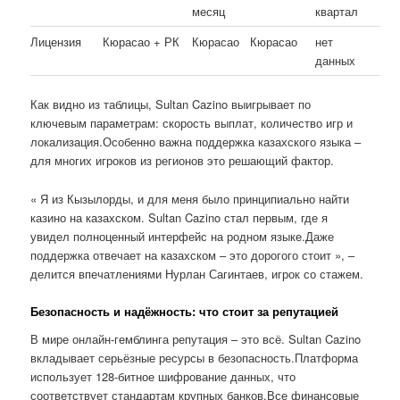
месяц
квартал
Лицензия
Кюрасао + РК
Кюрасао
Кюрасао
нет
данных
Как видно из таблицы, Sultan Cazino выигрывает по
ключевым параметрам: скорость выплат, количество игр и
локализация.Особенно важна поддержка казахского языка –
для многих игроков из регионов это решающий фактор.
« Я из Кызылорды, и для меня было принципиально найти
казино на казахском. Sultan Cazino стал первым, где я
увидел полноценный интерфейс на родном языке.Даже
поддержка отвечает на казахском – это дорогого стоит », –
делится впечатлениями Нурлан Сагинтаев, игрок со стажем.
Безопасность и надёжность: что стоит за репутацией
В мире онлайн-гемблинга репутация – это всё. Sultan Cazino
вкладывает серьёзные ресурсы в безопасность.Платформа
использует 128-битное шифрование данных, что
соответствует стандартам крупных банков.Все финансовые