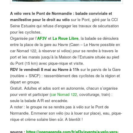
A vélo vers le Pont de Normandie : balade conviviale et
manifestive
pour le droit au vélo
sur le Pont, géré par la CCI
Seine Estuaire qui refuse d’engager les travaux de sécurisation
pour les cyclistes.
Organisée par l’
AF3V
et
La Roue Libre
, la balade se déroulera
entre la place de la gare au Havre (Caen – Le Havre possible en
car Nomad 122, à réserver si vélos) pour se rendre à travers le
port et les marais jusqu’à la Maison de l’Estuaire située au pied
du Pont (15 km) avec pique-nique et visite.
RDV le vendredi 8 mai au Havre à 11h
sur le parvis de la Gare
(routière + SNCF) : rassemblement des cyclistes de la région et
départ en groupe.
Gratuit. Adultes et ados sont en autonomie, chacun s’organise
pour venir et participer (
car Nomad 122
, covoiturage, train) :
seule la balade A/R est encadrée.
A noter : le groupe ne se rendra pas à vélo sur le Pont de
Normandie. Emmener son vélo (ou à louer sur place), eau, pique-
nique et crème solaire bien sûr. A bientôt !
source :
https://openagenda.com/fr/af3v/events/a-velo-vers-