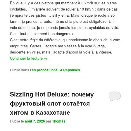
En ville, il y a des piétons qui marchent à 5 km/h sur les pistes
cyclables. Il m’arrive souvent de rouler à 10 km/h ; dans ce cas
j’emprunte ces pistes … s’il y en a. Mais lorsque je roule à 30
km/h ; je prends la route, même si la piste est obligatoire. En
vélo de course, je ne prends jamais les pistes cyclables de ville.
C’est tout simplement trop dangereux.
C’est cette règle du différentiel qui conditionne le choix de la voie
empruntée. Certes, j’adapte ma vitesse à la voie (virage,
descente en ville), mais j’adapte d’abord la voie à la vitesse.
Continuer la lecture
→
Publié dans
Les propositions
|
4
Réponses
Sizzling Hot Deluxe: почему
фруктовый слот остаётся
хитом в Казахстане
Publié le
août 7, 2026
par
Thomas