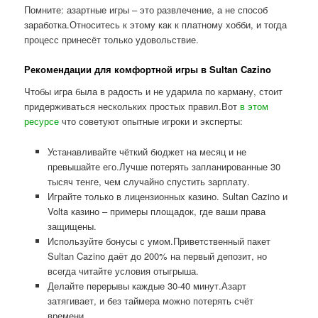
Помните: азартные игры – это развлечение, а не способ
заработка.Относитесь к этому как к платному хобби, и тогда
процесс принесёт только удовольствие.
Рекомендации для комфортной игры в Sultan Cazino
Чтобы игра была в радость и не ударила по карману, стоит
придерживаться нескольких простых правил.Вот
в этом
ресурсе
что советуют опытные игроки и эксперты:
Устанавливайте чёткий бюджет на месяц и не
превышайте его.Лучше потерять запланированные 30
тысяч тенге, чем случайно спустить зарплату.
Играйте только в лицензионных казино. Sultan Cazino и
Volta казино – примеры площадок, где ваши права
защищены.
Используйте бонусы с умом.Приветственный пакет
Sultan Cazino даёт до 200% на первый депозит, но
всегда читайте условия отыгрыша.
Делайте перерывы каждые 30-40 минут.Азарт
затягивает, и без таймера можно потерять счёт
времени.