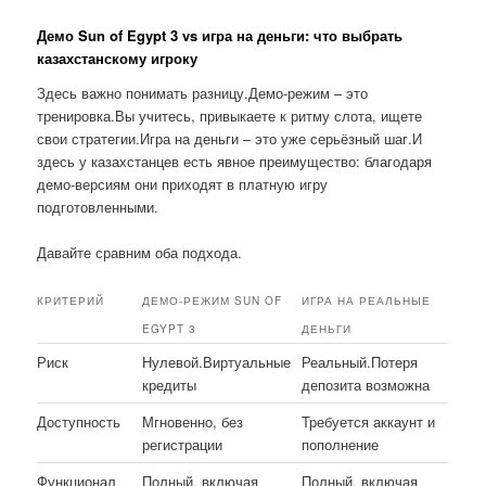
Демо Sun of Egypt 3 vs игра на деньги: что выбрать
казахстанскому игроку
Здесь важно понимать разницу.Демо-режим – это
тренировка.Вы учитесь, привыкаете к ритму слота, ищете
свои стратегии.Игра на деньги – это уже серьёзный шаг.И
здесь у казахстанцев есть явное преимущество: благодаря
демо-версиям они приходят в платную игру
подготовленными.
Давайте сравним оба подхода.
КРИТЕРИЙ
ДЕМО-РЕЖИМ SUN OF
ИГРА НА РЕАЛЬНЫЕ
EGYPT 3
ДЕНЬГИ
Риск
Нулевой.Виртуальные
Реальный.Потеря
кредиты
депозита возможна
Доступность
Мгновенно, без
Требуется аккаунт и
регистрации
пополнение
Функционал
Полный, включая
Полный, включая