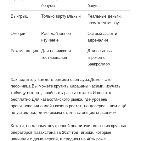
бонусы
бонусы
Выигрыш
Только виртуальный
Реальные деньги,
возможен кэшаут
Эмоции
Расслабленное
Острый азарт и
изучение
адреналин
Рекомендация
Для новичков и
Для опытных
тестирования
игроков с
банкроллом
Как видите, у каждого режима своя аура.Демо – это
песочница.Вы можете крутить барабаны часами, изучать
таблицу выплат, пробовать разные ставки.И всё это
бесплатно.Для казахстанского рынка, где уровень
проникновения онлайн-казино растёт, но доверие к ним ещё
не устоялось, демо-режим стал настоящим спасением.
Кстати, по данным внутренней аналитики одного из крупных
операторов Казахстана за 2024 год, игроки, которые
начинали с демо-версий, в среднем на 40% реже