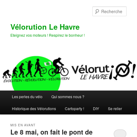
Aller
Aller
au
au
Rech
contenu
contenu
principal
secondaire
Vélorution Le Havre
Eteignez vos moteurs ! Respirez le bonheur !
Menu
Les perles du vélo
Qui sommes nous ?
principal
Historique des Vélorutions
Cartoparty !
DIY
Se relier
MIS EN AVANT
Le 8 mai, on fait le pont de