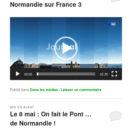
Normandie sur France 3
Publié le
mai 11, 2026
par
Steph
Lecteur
vidéo
00:00
02:35
Publié dans
Dans les médias
|
Laisser un commentaire
MIS EN AVANT
Le 8 mai : On fait le Pont …
de Normandie !