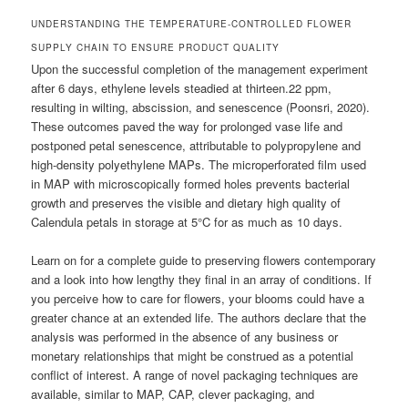
UNDERSTANDING THE TEMPERATURE-CONTROLLED FLOWER
SUPPLY CHAIN TO ENSURE PRODUCT QUALITY
Upon the successful completion of the management experiment
after 6 days, ethylene levels steadied at thirteen.22 ppm,
resulting in wilting, abscission, and senescence (Poonsri, 2020).
These outcomes paved the way for prolonged vase life and
postponed petal senescence, attributable to polypropylene and
high-density polyethylene MAPs. The microperforated film used
in MAP with microscopically formed holes prevents bacterial
growth and preserves the visible and dietary high quality of
Calendula petals in storage at 5°C for as much as 10 days.
Learn on for a complete guide to preserving flowers contemporary
and a look into how lengthy they final in an array of conditions. If
you perceive how to care for flowers, your blooms could have a
greater chance at an extended life. The authors declare that the
analysis was performed in the absence of any business or
monetary relationships that might be construed as a potential
conflict of interest. A range of novel packaging techniques are
available, similar to MAP, CAP, clever packaging, and