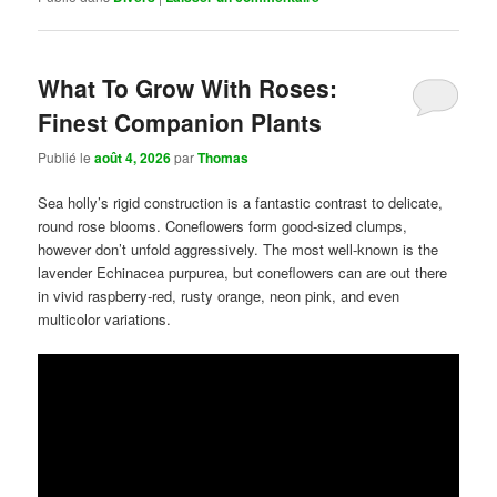
What To Grow With Roses:
Finest Companion Plants
Publié le
août 4, 2026
par
Thomas
Sea holly’s rigid construction is a fantastic contrast to delicate,
round rose blooms. Coneflowers form good-sized clumps,
however don’t unfold aggressively. The most well-known is the
lavender Echinacea purpurea, but coneflowers can are out there
in vivid raspberry-red, rusty orange, neon pink, and even
multicolor variations.