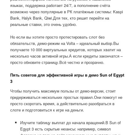
языках, поддержка работает 24/7, а пополнение счёта
возможно через популярные в РК платёжные системы: Kaspi
Bank, Halyk Bank, Qiwi.Для тех, кто решит перейти на
реальные ставки, это очень удобно.
Но если вы хотите просто протестировать слот без
обязательств, демо-режим на Volta – идеальный выбор.Вы
получаете 10 000 виртуальных кредитов, которых хватит на
несколько часов активной игры.А если кредиты закончатся –
просто обновите страницу.Всё честно и прозрачно.
Пять советов для эффективной игры в демо Sun of Egypt
3
Чтобы получить максимум пользы от демо-версии, стоит
придерживаться нескольких простых правил.Они помогут не
просто скоротать время, а действительно разобраться в
слоте и подготовиться к игре на деньги.
Изучите таблицу выплат до начала вращений.В Sun of
Egypt 3 есть скрытые нюансы: например, символ