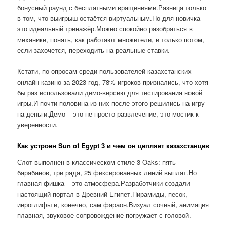
бонусный раунд с бесплатными вращениями.Разница только
в том, что выигрыш остаётся виртуальным.Но для новичка
это идеальный тренажёр.Можно спокойно разобраться в
механике, понять, как работают множители, и только потом,
если захочется, переходить на реальные ставки.
Кстати, по опросам среди пользователей казахстанских
онлайн-казино за 2023 год, 78% игроков признались, что хотя
бы раз использовали демо-версию для тестирования новой
игры.И почти половина из них после этого решились на игру
на деньги.Демо – это не просто развлечение, это мостик к
уверенности.
Как устроен Sun of Egypt 3 и чем он цепляет казахстанцев
Слот выполнен в классическом стиле 3 Oaks: пять
барабанов, три ряда, 25 фиксированных линий выплат.Но
главная фишка – это атмосфера.Разработчики создали
настоящий портал в Древний Египет.Пирамиды, песок,
иероглифы и, конечно, сам фараон.Визуал сочный, анимация
плавная, звуковое сопровождение погружает с головой.