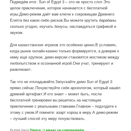
Подведём итог. Sun of Egypt 3 – это не просто слот.Это
целое приключение, которое начинается с бесплатной
игры.Демо-режим даёт вам ключи к сокровищам Древнего
Египта без каких-либо рисков.Вы можете крутить барабаны
сколько угодно, изучать бонусы, наслаждаться графикой и
звуком.
Для казахстанских игроков это особенно ценно.В условиях,
когда рынок онлайн-казино только формируется, а доверие к
нему ещё хрупкое, демо-версии становятся мостиком между
любопытством и осознанной игрой.Они учат, тренируют и
развлекают.
Так что не откладывайте.Запускайте демо Sun of Egypt 3
прямо сейчас.Почувствуйте себя археологом, который нашёл
древний артефакт.И кто знает – может быть, после
бесплатной тренировки вы решитесь на настоящее
приключение с реальными ставками.Главное – подходите к
этому с умом.И помните: азарт хорош в меру.А демо-режим
– лучший способ эту меру почувствовать.
Publié dans
Divers
|
Laisser un commentaire