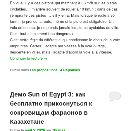
En ville, il y a des piétons qui marchent à 5 km/h sur les pistes
cyclables. Il m’arrive souvent de rouler à 10 km/h ; dans ce cas
j’emprunte ces pistes … s’il y en a. Mais lorsque je roule à 30
km/h ; je prends la route, même si la piste est obligatoire. En
vélo de course, je ne prends jamais les pistes cyclables de ville.
C’est tout simplement trop dangereux.
C’est cette règle du différentiel qui conditionne le choix de la voie
empruntée. Certes, j’adapte ma vitesse à la voie (virage,
descente en ville), mais j’adapte d’abord la voie à la vitesse.
Continuer la lecture
→
Publié dans
Les propositions
|
4
Réponses
Демо Sun of Egypt 3: как
бесплатно прикоснуться к
сокровищам фараонов в
Казахстане
Publié le
août 5, 2026
par
Thomas