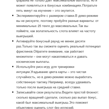
фараона не только даёт максимальные выплаты, но и
может появляться в бонусных комбинациях.Потратьте
пять минут на изучение – это окупится.
Экспериментируйте с размером ставки.В демо-режиме
вы не рискуете, поэтому пробуйте разные варианты: от
минимальных 25 тенге до максимальных.Так вы
поймёте, как волатильность слота влияет на частоту
выигрышей.
Активируйте бонусный раунд не менее десяти
раз.Только так вы сможете оценить реальный потенциал
фриспинов.Обратите внимание, как работают
множители – они могут накапливаться и давать
космические выплаты.
Используйте риск-игру для тренировки
интуиции.Угадывание цвета карты – это чистая
случайность, но в демо-режиме можно выработать
собственную тактику.Например, всегда удваивать
только после выигрыша на средней ставке.
Записывайте свои результаты.Ведите простой блокнот:
сколько вращений сделали, сколько раз выпал бонус,
какой был максимальный выигрыш.Это поможет
объективно оценить слот без иллюзий.