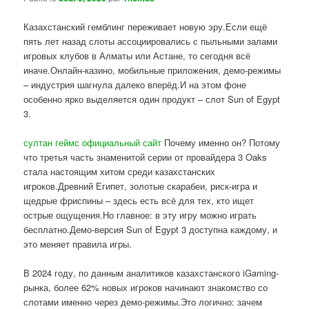
Казахстанский гемблинг переживает новую эру.Если ещё
пять лет назад слоты ассоциировались с пыльными залами
игровых клубов в Алматы или Астане, то сегодня всё
иначе.Онлайн-казино, мобильные приложения, демо-режимы
– индустрия шагнула далеко вперёд.И на этом фоне
особенно ярко выделяется один продукт – слот Sun of Egypt
3.
султан геймс официальный сайт
Почему именно он? Потому
что третья часть знаменитой серии от провайдера 3 Oaks
стала настоящим хитом среди казахстанских
игроков.Древний Египет, золотые скарабеи, риск-игра и
щедрые фриспины – здесь есть всё для тех, кто ищет
острые ощущения.Но главное: в эту игру можно играть
бесплатно.Демо-версия Sun of Egypt 3 доступна каждому, и
это меняет правила игры.
В 2024 году, по данным аналитиков казахстанского iGaming-
рынка, более 62% новых игроков начинают знакомство со
слотами именно через демо-режимы.Это логично: зачем