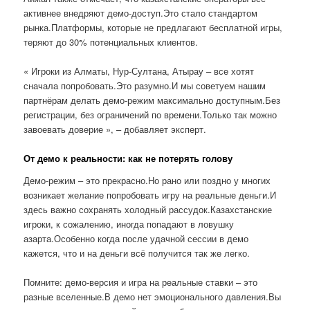
активнее внедряют демо-доступ.Это стало стандартом
рынка.Платформы, которые не предлагают бесплатной игры,
теряют до 30% потенциальных клиентов.
« Игроки из Алматы, Нур-Султана, Атырау – все хотят
сначала попробовать.Это разумно.И мы советуем нашим
партнёрам делать демо-режим максимально доступным.Без
регистрации, без ограничений по времени.Только так можно
завоевать доверие », – добавляет эксперт.
От демо к реальности: как не потерять голову
Демо-режим – это прекрасно.Но рано или поздно у многих
возникает желание попробовать игру на реальные деньги.И
здесь важно сохранять холодный рассудок.Казахстанские
игроки, к сожалению, иногда попадают в ловушку
азарта.Особенно когда после удачной сессии в демо
кажется, что и на деньги всё получится так же легко.
Помните: демо-версия и игра на реальные ставки – это
разные вселенные.В демо нет эмоционального давления.Вы