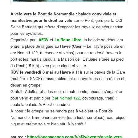
A vélo vers le Pont de Normandie : balade conviviale et
manifestive
pour le droit au vélo
sur le Pont, géré par la CCI
Seine Estuaire qui refuse d’engager les travaux de sécurisation
pour les cyclistes.
Organisée par l’
AF3V
et
La Roue Libre
, la balade se déroulera
entre la place de la gare au Havre (Caen – Le Havre possible en
car Nomad 122, à réserver si vélos) pour se rendre à travers le
port et les marais jusqu’à la Maison de l’Estuaire située au pied
du Pont (15 km) avec pique-nique et visite.
RDV le vendredi 8 mai au Havre à 11h
sur le parvis de la Gare
(routière + SNCF) : rassemblement des cyclistes de la région et
départ en groupe.
Gratuit. Adultes et ados sont en autonomie, chacun s’organise
pour venir et participer (
car Nomad 122
, covoiturage, train) :
seule la balade A/R est encadrée.
A noter : le groupe ne se rendra pas à vélo sur le Pont de
Normandie. Emmener son vélo (ou à louer sur place), eau, pique-
nique et crème solaire bien sûr. A bientôt !
source :
https://openagenda.com/fr/af3v/events/a-velo-vers-