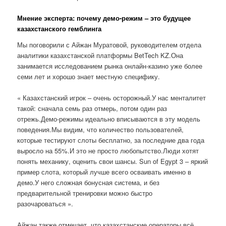
Мнение эксперта: почему демо-режим – это будущее
казахстанского гемблинга
Мы поговорили с Айжан Муратовой, руководителем отдела
аналитики казахстанской платформы BetTech KZ.Она
занимается исследованием рынка онлайн-казино уже более
семи лет и хорошо знает местную специфику.
« Казахстанский игрок – очень осторожный.У нас менталитет
такой: сначала семь раз отмерь, потом один раз
отрежь.Демо-режимы идеально вписываются в эту модель
поведения.Мы видим, что количество пользователей,
которые тестируют слоты бесплатно, за последние два года
выросло на 55%.И это не просто любопытство.Люди хотят
понять механику, оценить свои шансы. Sun of Egypt 3 – яркий
пример слота, который лучше всего осваивать именно в
демо.У него сложная бонусная система, и без
предварительной тренировки можно быстро
разочароваться ».
Айжан также отмечает, что казахстанские операторы всё