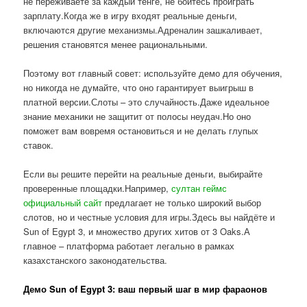
не переживаете за каждый тенге, не боитесь проиграть
зарплату.Когда же в игру входят реальные деньги,
включаются другие механизмы.Адреналин зашкаливает,
решения становятся менее рациональными.
Поэтому вот главный совет: используйте демо для обучения,
но никогда не думайте, что оно гарантирует выигрыш в
платной версии.Слоты – это случайность.Даже идеальное
знание механики не защитит от полосы неудач.Но оно
поможет вам вовремя остановиться и не делать глупых
ставок.
Если вы решите перейти на реальные деньги, выбирайте
проверенные площадки.Например,
султан геймс
официальный сайт
предлагает не только широкий выбор
слотов, но и честные условия для игры.Здесь вы найдёте и
Sun of Egypt 3, и множество других хитов от 3 Oaks.А
главное – платформа работает легально в рамках
казахстанского законодательства.
Демо Sun of Egypt 3: ваш первый шаг в мир фараонов