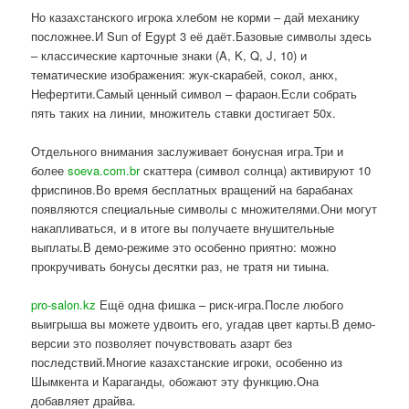
Но казахстанского игрока хлебом не корми – дай механику
посложнее.И Sun of Egypt 3 её даёт.Базовые символы здесь
– классические карточные знаки (A, K, Q, J, 10) и
тематические изображения: жук-скарабей, сокол, анкх,
Нефертити.Самый ценный символ – фараон.Если собрать
пять таких на линии, множитель ставки достигает 50x.
Отдельного внимания заслуживает бонусная игра.Три и
более
soeva.com.br
скаттера (символ солнца) активируют 10
фриспинов.Во время бесплатных вращений на барабанах
появляются специальные символы с множителями.Они могут
накапливаться, и в итоге вы получаете внушительные
выплаты.В демо-режиме это особенно приятно: можно
прокручивать бонусы десятки раз, не тратя ни тиына.
pro-salon.kz
Ещё одна фишка – риск-игра.После любого
выигрыша вы можете удвоить его, угадав цвет карты.В демо-
версии это позволяет почувствовать азарт без
последствий.Многие казахстанские игроки, особенно из
Шымкента и Караганды, обожают эту функцию.Она
добавляет драйва.