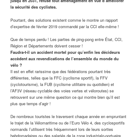
jusqu’en 2031, refuse tout aménagement en vue d’améliorer
la sécurité des cyclistes.
Pourtant, des solutions existent comme le montre un rapport
d’expertise de février 2019 commandé par la CCI elle-même !
Que de temps perdu ! Les parties de ping-pong entre État, CCI,
Région et Départements doivent cesser !
Faudra-t-il un accident mortel pour qu’enfin les décideurs
accèdent aux revendications de l’ensemble du monde du
vélo ?
Il est en effet rarissime que des fédérations pourtant très
différentes, telles que la FFC (cyclisme sportif), la FFV
(cyclotourisme), la FUB (cyclisme utilitaire ou quotidien) et
l’AF3V (réseau cyclable des voies vertes et véloroutes) se
retrouvent sur une même question ce qui montre bien qu’il est
plus que temps d’agir !
De nombreux touristes le traversent chaque année en empruntant
le trajet de la Vélomaritime ou de l’Euro Vélo 4, des cyclosportifs
normands l’utilisent très fréquemment lors de leurs sorties
hebdomadaires ou des salariés de la zone industrialo-portuaire