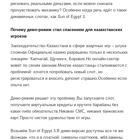
рисковать реальными деньгами, если можно сначала
прочувствовать механику? Особенно когда речь идёт о таких
динамичных слотах, как Sun of Egypt 3.
Почему демо-режим стал спасением для казахстанских
игроков
Законодательство Казахстана в сфере азартных игр – штука
сложная.Официально казино разрешены только в нескольких
локациях: Капчагай, Щучинск, Боровое.Но онлайн-сектор
живёт по своим законам.Многие казахстанцы сталкиваются с
проблемой: хочется попробовать новый слот, но
регистрироваться и вносить депозит страшно.Особенно если
опыта нет.
Демо-режим решает эту проблему.Вы запускаете слот,
получаете виртуальные кредиты и крутите барабаны без
каких-либо обязательств.Никаких СМС, никаких банковских
карт.Просто чистое удовольствие от игры.
Возьмём Sun of Egypt 3.В демо-версии доступны все те же
функции, что и в платной: символы скаттеров, wild-замены,