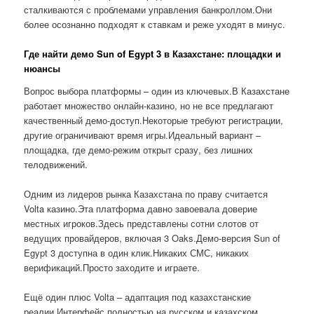
сталкиваются с проблемами управления банкроллом.Они
более осознанно подходят к ставкам и реже уходят в минус.
Где найти демо Sun of Egypt 3 в Казахстане: площадки и
нюансы
Вопрос выбора платформы – один из ключевых.В Казахстане
работает множество онлайн-казино, но не все предлагают
качественный демо-доступ.Некоторые требуют регистрации,
другие ограничивают время игры.Идеальный вариант –
площадка, где демо-режим открыт сразу, без лишних
телодвижений.
Одним из лидеров рынка Казахстана по праву считается
Volta казино.Эта платформа давно завоевала доверие
местных игроков.Здесь представлены сотни слотов от
ведущих провайдеров, включая 3 Oaks.Демо-версия Sun of
Egypt 3 доступна в один клик.Никаких СМС, никаких
верификаций.Просто заходите и играете.
Ещё один плюс Volta – адаптация под казахстанские
реалии.Интерфейс полностью на русском и казахском