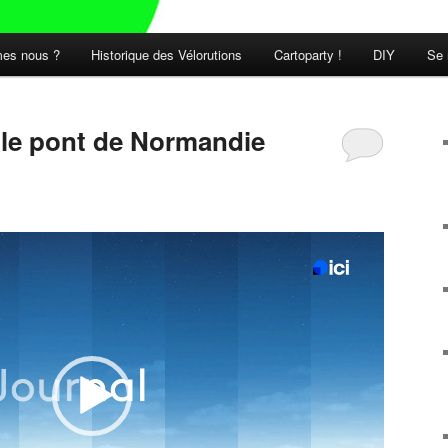
es nous ?
Historique des Vélorutions
Cartoparty !
DIY
Se 
t le pont de Normandie