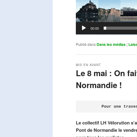
00:00
Publié dans
Dans les médias
|
Lais
MIS EN AVANT
Le 8 mai : On fa
Normandie !
Publié le
avril 18, 2026
par
Steph
Pour une trave
Le collectif LH Vélorution s’
Pont de Normandie le vendre