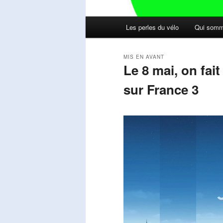
Menu
Les perles du vélo
Qui somm
principal
MIS EN AVANT
Le 8 mai, on fai
sur France 3
Publié le
mai 11, 2026
par
Steph
Lecteur
vidéo