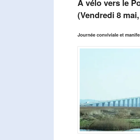
A vélo vers le P
(Vendredi 8 mai,
Publié le
mars 29, 2026
par
Steph
Journée conviviale et manifes