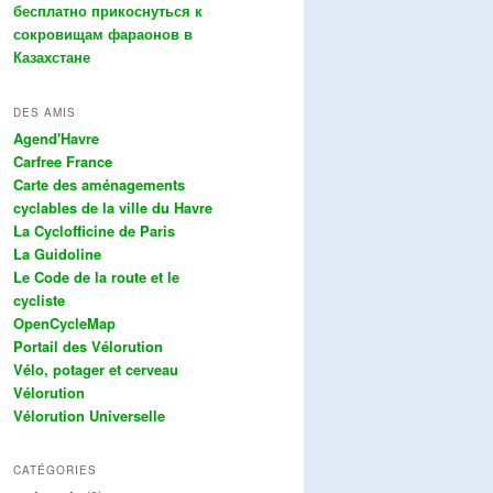
бесплатно прикоснуться к
сокровищам фараонов в
Казахстане
DES AMIS
Agend'Havre
Carfree France
Carte des aménagements
cyclables de la ville du Havre
La Cyclofficine de Paris
La Guidoline
Le Code de la route et le
cycliste
OpenCycleMap
Portail des Vélorution
Vélo, potager et cerveau
Vélorution
Vélorution Universelle
CATÉGORIES