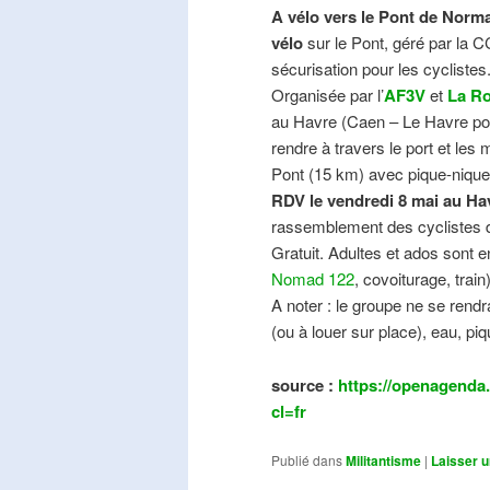
A vélo vers le Pont de Norma
vélo
sur le Pont, géré par la C
sécurisation pour les cyclistes
Organisée par l’
AF3V
et
La Ro
au Havre (Caen – Le Havre pos
rendre à travers le port et les
Pont (15 km) avec pique-nique e
RDV le vendredi 8 mai au Ha
rassemblement des cyclistes de
Gratuit. Adultes et ados sont e
Nomad 122
, covoiturage, trai
A noter : le groupe ne se ren
(ou à louer sur place), eau, piq
source :
https://openagenda.
cl=fr
Publié dans
Militantisme
|
Laisser 