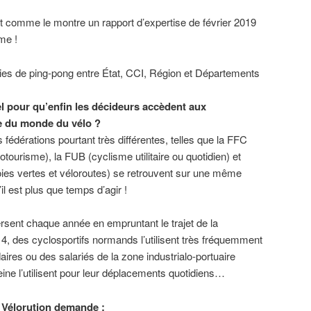
nt comme le montre un rapport d’expertise de février 2019
me !
ies de ping-pong entre État, CCI, Région et Départements
el pour qu’enfin les décideurs accèdent aux
e du monde du vélo ?
s fédérations pourtant très différentes, telles que la FFC
otourisme), la FUB (cyclisme utilitaire ou quotidien) et
oies vertes et véloroutes) se retrouvent sur une même
il est plus que temps d’agir !
rsent chaque année en empruntant le trajet de la
 4, des cyclosportifs normands l’utilisent très fréquemment
ires ou des salariés de la zone industrialo-portuaire
Seine l’utilisent pour leur déplacements quotidiens…
H Vélorution demande :