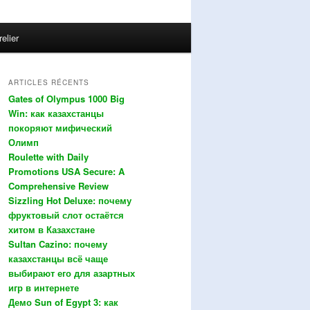
relier
ARTICLES RÉCENTS
Gates of Olympus 1000 Big
Win: как казахстанцы
покоряют мифический
Олимп
Roulette with Daily
Promotions USA Secure: A
Comprehensive Review
Sizzling Hot Deluxe: почему
фруктовый слот остаётся
хитом в Казахстане
Sultan Cazino: почему
казахстанцы всё чаще
выбирают его для азартных
игр в интернете
Демо Sun of Egypt 3: как