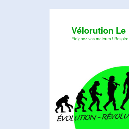
Aller
Aller
au
au
contenu
contenu
Vélorution Le
principal
secondaire
Eteignez vos moteurs ! Respire