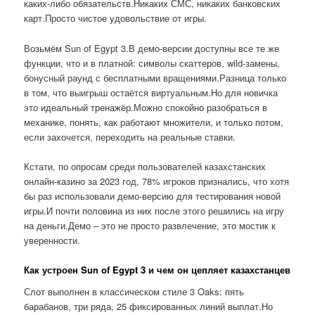
каких-либо обязательств.Никаких СМС, никаких банковских
карт.Просто чистое удовольствие от игры.
Возьмём Sun of Egypt 3.В демо-версии доступны все те же
функции, что и в платной: символы скаттеров, wild-замены,
бонусный раунд с бесплатными вращениями.Разница только
в том, что выигрыш остаётся виртуальным.Но для новичка
это идеальный тренажёр.Можно спокойно разобраться в
механике, понять, как работают множители, и только потом,
если захочется, переходить на реальные ставки.
Кстати, по опросам среди пользователей казахстанских
онлайн-казино за 2023 год, 78% игроков признались, что хотя
бы раз использовали демо-версию для тестирования новой
игры.И почти половина из них после этого решились на игру
на деньги.Демо – это не просто развлечение, это мостик к
уверенности.
Как устроен Sun of Egypt 3 и чем он цепляет казахстанцев
Слот выполнен в классическом стиле 3 Oaks: пять
барабанов, три ряда, 25 фиксированных линий выплат.Но