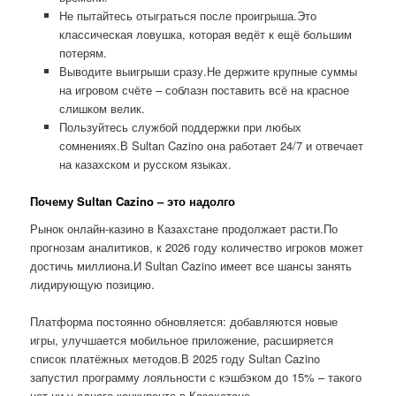
Не пытайтесь отыграться после проигрыша.Это
классическая ловушка, которая ведёт к ещё большим
потерям.
Выводите выигрыши сразу.Не держите крупные суммы
на игровом счёте – соблазн поставить всё на красное
слишком велик.
Пользуйтесь службой поддержки при любых
сомнениях.В Sultan Cazino она работает 24/7 и отвечает
на казахском и русском языках.
Почему Sultan Cazino – это надолго
Рынок онлайн-казино в Казахстане продолжает расти.По
прогнозам аналитиков, к 2026 году количество игроков может
достичь миллиона.И Sultan Cazino имеет все шансы занять
лидирующую позицию.
Платформа постоянно обновляется: добавляются новые
игры, улучшается мобильное приложение, расширяется
список платёжных методов.В 2025 году Sultan Cazino
запустил программу лояльности с кэшбэком до 15% – такого
нет ни у одного конкурента в Казахстане.