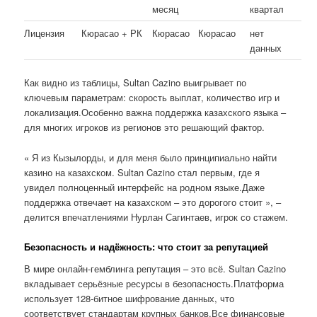
месяц
квартал
Лицензия
Кюрасао + РК
Кюрасао
Кюрасао
нет
данных
Как видно из таблицы, Sultan Cazino выигрывает по
ключевым параметрам: скорость выплат, количество игр и
локализация.Особенно важна поддержка казахского языка –
для многих игроков из регионов это решающий фактор.
« Я из Кызылорды, и для меня было принципиально найти
казино на казахском. Sultan Cazino стал первым, где я
увидел полноценный интерфейс на родном языке.Даже
поддержка отвечает на казахском – это дорогого стоит », –
делится впечатлениями Нурлан Сагинтаев, игрок со стажем.
Безопасность и надёжность: что стоит за репутацией
В мире онлайн-гемблинга репутация – это всё. Sultan Cazino
вкладывает серьёзные ресурсы в безопасность.Платформа
использует 128-битное шифрование данных, что
соответствует стандартам крупных банков.Все финансовые