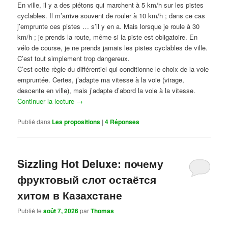
En ville, il y a des piétons qui marchent à 5 km/h sur les pistes
cyclables. Il m’arrive souvent de rouler à 10 km/h ; dans ce cas
j’emprunte ces pistes … s’il y en a. Mais lorsque je roule à 30
km/h ; je prends la route, même si la piste est obligatoire. En
vélo de course, je ne prends jamais les pistes cyclables de ville.
C’est tout simplement trop dangereux.
C’est cette règle du différentiel qui conditionne le choix de la voie
empruntée. Certes, j’adapte ma vitesse à la voie (virage,
descente en ville), mais j’adapte d’abord la voie à la vitesse.
Continuer la lecture
→
Publié dans
Les propositions
|
4
Réponses
Sizzling Hot Deluxe: почему
фруктовый слот остаётся
хитом в Казахстане
Publié le
août 7, 2026
par
Thomas