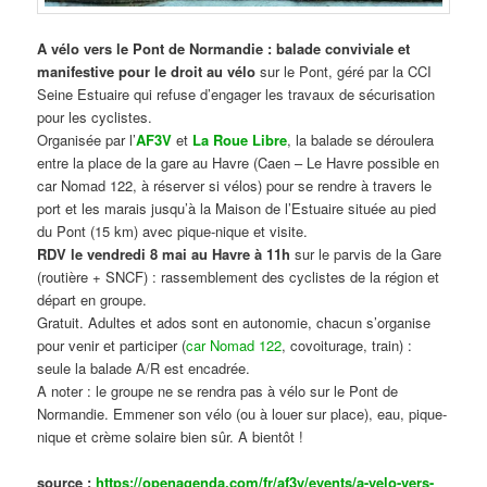
A vélo vers le Pont de Normandie : balade conviviale et
manifestive
pour le droit au vélo
sur le Pont, géré par la CCI
Seine Estuaire qui refuse d’engager les travaux de sécurisation
pour les cyclistes.
Organisée par l’
AF3V
et
La Roue Libre
, la balade se déroulera
entre la place de la gare au Havre (Caen – Le Havre possible en
car Nomad 122, à réserver si vélos) pour se rendre à travers le
port et les marais jusqu’à la Maison de l’Estuaire située au pied
du Pont (15 km) avec pique-nique et visite.
RDV le vendredi 8 mai au Havre à 11h
sur le parvis de la Gare
(routière + SNCF) : rassemblement des cyclistes de la région et
départ en groupe.
Gratuit. Adultes et ados sont en autonomie, chacun s’organise
pour venir et participer (
car Nomad 122
, covoiturage, train) :
seule la balade A/R est encadrée.
A noter : le groupe ne se rendra pas à vélo sur le Pont de
Normandie. Emmener son vélo (ou à louer sur place), eau, pique-
nique et crème solaire bien sûr. A bientôt !
source :
https://openagenda.com/fr/af3v/events/a-velo-vers-