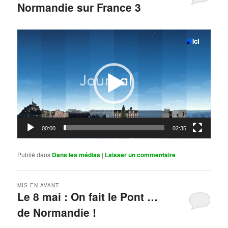
Normandie sur France 3
Publié le
mai 11, 2026
par
Steph
Lecteur
vidéo
00:00
02:35
Publié dans
Dans les médias
|
Laisser un commentaire
MIS EN AVANT
Le 8 mai : On fait le Pont …
de Normandie !