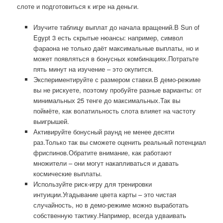
слоте и подготовиться к игре на деньги.
Изучите таблицу выплат до начала вращений.В Sun of
Egypt 3 есть скрытые нюансы: например, символ
фараона не только даёт максимальные выплаты, но и
может появляться в бонусных комбинациях.Потратьте
пять минут на изучение – это окупится.
Экспериментируйте с размером ставки.В демо-режиме
вы не рискуете, поэтому пробуйте разные варианты: от
минимальных 25 тенге до максимальных.Так вы
поймёте, как волатильность слота влияет на частоту
выигрышей.
Активируйте бонусный раунд не менее десяти
раз.Только так вы сможете оценить реальный потенциал
фриспинов.Обратите внимание, как работают
множители – они могут накапливаться и давать
космические выплаты.
Используйте риск-игру для тренировки
интуиции.Угадывание цвета карты – это чистая
случайность, но в демо-режиме можно выработать
собственную тактику.Например, всегда удваивать