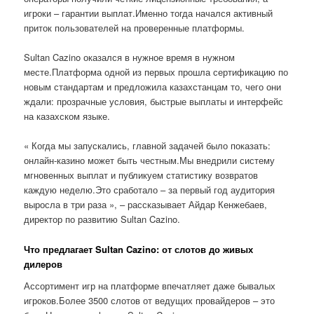
игроки – гарантии выплат.Именно тогда начался активный
приток пользователей на проверенные платформы.
Sultan Cazino оказался в нужное время в нужном
месте.Платформа одной из первых прошла сертификацию по
новым стандартам и предложила казахстанцам то, чего они
ждали: прозрачные условия, быстрые выплаты и интерфейс
на казахском языке.
« Когда мы запускались, главной задачей было показать:
онлайн-казино может быть честным.Мы внедрили систему
мгновенных выплат и публикуем статистику возвратов
каждую неделю.Это сработало – за первый год аудитория
выросла в три раза », – рассказывает Айдар Кенжебаев,
директор по развитию Sultan Cazino.
Что предлагает Sultan Cazino: от слотов до живых
дилеров
Ассортимент игр на платформе впечатляет даже бывалых
игроков.Более 3500 слотов от ведущих провайдеров – это