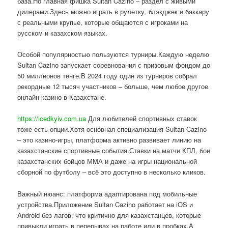
база.Но главная фишка Sultan Cazino – раздел с живыми
дилерами.Здесь можно играть в рулетку, блэкджек и баккару
с реальными крупье, которые общаются с игроками на
русском и казахском языках.
Особой популярностью пользуются турниры.Каждую неделю
Sultan Cazino запускает соревнования с призовым фондом до
50 миллионов тенге.В 2024 году один из турниров собрал
рекордные 12 тысяч участников – больше, чем любое другое
онлайн-казино в Казахстане.
https://icedkyiv.com.ua
Для любителей спортивных ставок
тоже есть опции.Хотя основная специализация Sultan Cazino
– это казино-игры, платформа активно развивает линию на
казахстанские спортивные события.Ставки на матчи КПЛ, бои
казахстанских бойцов ММА и даже на игры национальной
сборной по футболу – всё это доступно в несколько кликов.
Важный нюанс: платформа адаптирована под мобильные
устройства.Приложение Sultan Cazino работает на iOS и
Android без лагов, что критично для казахстанцев, которые
привыкли играть в перерывах на работе или в пробках.А