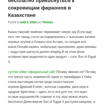
сокровищам фараонов в
Казахстане
Publié le
août 5, 2026
par
Thomas
Казахстанский гемблинг переживает новую эру.Если ещё
пять лет назад слоты ассоциировались с пыльными залами
игровых клубов в Алматы или Астане, то сегодня всё
иначе.Онлайн-казино, мобильные приложения, демо-режимы
– индустрия шагнула далеко вперёд.И на этом фоне
особенно ярко выделяется один продукт – слот Sun of Egypt
3.
султан геймс официальный сайт
Почему именно он? Потому
что третья часть знаменитой серии от провайдера 3 Oaks
стала настоящим хитом среди казахстанских
игроков.Древний Египет, золотые скарабеи, риск-игра и
щедрые фриспины – здесь есть всё для тех, кто ищет
острые ощущения.Но главное: в эту игру можно играть
бесплатно.Демо-версия Sun of Egypt 3 доступна каждому, и