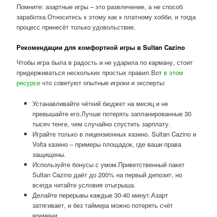
Помните: азартные игры – это развлечение, а не способ
заработка.Относитесь к этому как к платному хобби, и тогда
процесс принесёт только удовольствие.
Рекомендации для комфортной игры в Sultan Cazino
Чтобы игра была в радость и не ударила по карману, стоит
придерживаться нескольких простых правил.Вот
в этом
ресурсе
что советуют опытные игроки и эксперты:
Устанавливайте чёткий бюджет на месяц и не
превышайте его.Лучше потерять запланированные 30
тысяч тенге, чем случайно спустить зарплату.
Играйте только в лицензионных казино. Sultan Cazino и
Volta казино – примеры площадок, где ваши права
защищены.
Используйте бонусы с умом.Приветственный пакет
Sultan Cazino даёт до 200% на первый депозит, но
всегда читайте условия отыгрыша.
Делайте перерывы каждые 30-40 минут.Азарт
затягивает, и без таймера можно потерять счёт
времени.