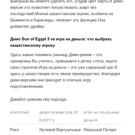
выигрыша вы можете удвоить его, угадав цвет карты.В демо-
версии это позволяет почувствовать азарт без
последствий.Многие казахстанские игроки, особенно из
Шымкента и Караганды, обожают эту функцию.Она
добавляет драйва.
Демо Sun of Egypt 3 vs игра на деньги: что выбрать
казахстанскому игроку
Здесь важно понимать разницу.Демо-режим – это
тренировка.Вы учитесь, привыкаете к ритму слота, ищете
свои стратегии.Игра на деньги – это уже серьёзный шаг.И
здесь у казахстанцев есть явное преимущество: благодаря
демо-версиям они приходят в платную игру
подготовленными.
Давайте сравним оба подхода.
КРИТЕРИЙ
ДЕМО-РЕЖИМ SUN OF
ИГРА НА РЕАЛЬНЫЕ
EGYPT 3
ДЕНЬГИ
Риск
Нулевой.Виртуальные
Реальный.Потеря