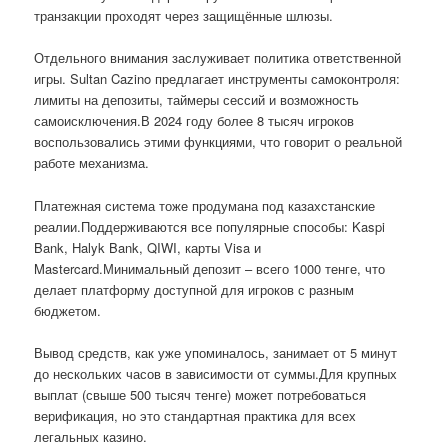
транзакции проходят через защищённые шлюзы.
Отдельного внимания заслуживает политика ответственной
игры. Sultan Cazino предлагает инструменты самоконтроля:
лимиты на депозиты, таймеры сессий и возможность
самоисключения.В 2024 году более 8 тысяч игроков
воспользовались этими функциями, что говорит о реальной
работе механизма.
Платежная система тоже продумана под казахстанские
реалии.Поддерживаются все популярные способы: Kaspi
Bank, Halyk Bank, QIWI, карты Visa и
Mastercard.Минимальный депозит – всего 1000 тенге, что
делает платформу доступной для игроков с разным
бюджетом.
Вывод средств, как уже упоминалось, занимает от 5 минут
до нескольких часов в зависимости от суммы.Для крупных
выплат (свыше 500 тысяч тенге) может потребоваться
верификация, но это стандартная практика для всех
легальных казино.