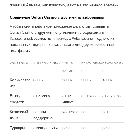
пробки в Алматы, как известно, дают на это немало времени.
Сравнение Sultan Cazino с другими платформами
Чтобы понять реальное положение дел, стоит сравнить
Sultan Cazino с другими популярными площадками в
Казахстане.Возьмём для примера Volta казино – одного из
признанных лидеров рынка, а также две другие известные
платформы.
КРИТЕРИЙ
SULTAN CAZINO
VOLTA
ПЛАТФОРМА
ПЛАТФОРМА
КАЗИНО
C
D
Количество
3500+
2800+
2000+
1500+
игр
Вывод
от 5 минут
от 15
от 1 часа
от 3 часов
средств
минут
Казахский
полная
частично
нет
нет
язык
поддержка
Турниры
еженедельные
раз в
нет
раз в