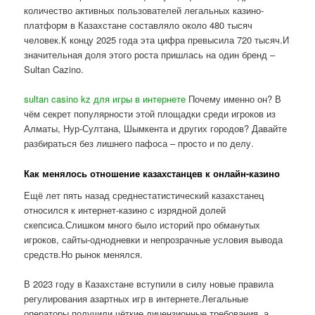
количество активных пользователей легальных казино-
платформ в Казахстане составляло около 480 тысяч
человек.К концу 2025 года эта цифра превысила 720 тысяч.И
значительная доля этого роста пришлась на один бренд –
Sultan Cazino.
sultan casino kz для игры в интернете
Почему именно он? В
чём секрет популярности этой площадки среди игроков из
Алматы, Нур-Султана, Шымкента и других городов? Давайте
разбираться без лишнего пафоса – просто и по делу.
Как менялось отношение казахстанцев к онлайн-казино
Ещё лет пять назад среднестатистический казахстанец
относился к интернет-казино с изрядной долей
скепсиса.Слишком много было историй про обманутых
игроков, сайты-однодневки и непрозрачные условия вывода
средств.Но рынок менялся.
В 2023 году в Казахстане вступили в силу новые правила
регулирования азартных игр в интернете.Легальные
операторы получили чёткие лицензионные требования, а