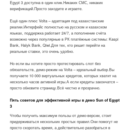
Egypt 3 доступна в один клик.Никаких СМС, никаких
верификаций.Просто заходите и играете.
Ещё один плюс Volta – адаптация под казахстанские
реалии.Интерфейс полностью на русском и казахском
языках, поддержка работает 24/7, а пополнение счёта
возможно через популярные в РК платёжные системы: Kaspi
Bank, Halyk Bank, Qiwi.Для тех, кто решит перейти на
реальные ставки, это очень удобно.
Но если вы хотите просто протестировать слот без
обязательств, демо-режим на Volta – идеальный выбор.Вы
получаете 10 000 виртуальных кредитов, которых хватит на
несколько часов активной игры.А если кредиты закончатся –
просто обновите страницу.Всё честно и прозрачно.
Пять советов для эффективной игры в демо Sun of Egypt
3
Чтобы получить максимум пользы от демо-версии, стоит
придерживаться нескольких простых правил.Они помогут не
просто скоротать время, а действительно разобраться в