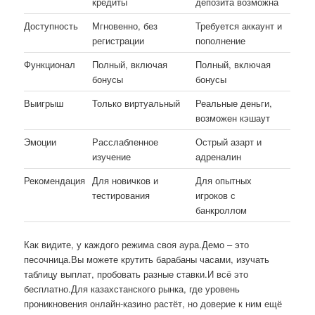
кредиты
депозита возможна
Доступность
Мгновенно, без
Требуется аккаунт и
регистрации
пополнение
Функционал
Полный, включая
Полный, включая
бонусы
бонусы
Выигрыш
Только виртуальный
Реальные деньги,
возможен кэшаут
Эмоции
Расслабленное
Острый азарт и
изучение
адреналин
Рекомендация
Для новичков и
Для опытных
тестирования
игроков с
банкроллом
Как видите, у каждого режима своя аура.Демо – это
песочница.Вы можете крутить барабаны часами, изучать
таблицу выплат, пробовать разные ставки.И всё это
бесплатно.Для казахстанского рынка, где уровень
проникновения онлайн-казино растёт, но доверие к ним ещё