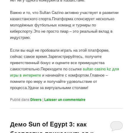
Важно и то, что Sultan Cazino активно участвует в развитии
казахстанского спорта.Платформа спонсирует несколько
молодёжных футбольных команд и турниры по
киберспорту.Это не просто пиар – это реальный вклад в
индустрию.
Если вы ещё не пробовали играть на этой платформе,
сейчас самое время.Зарегистрируйтесь, получите
приветственный бонус и оцените все преимущества
самостоятельно.Переходите по ссылке
sultan casino kz для
игры в интернете
и начинайте с комфортом.Главное –
помните про меру и получайте удовольствие от
процесса.Удачи за виртуальными столами!
Publié dans
Divers
|
Laisser un commentaire
Демо Sun of Egypt 3: как
бесплатно прикоснуться к