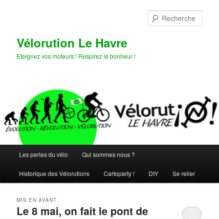
Aller
Aller
au
au
Rech
contenu
contenu
principal
secondaire
Vélorution Le Havre
Eteignez vos moteurs ! Respirez le bonheur !
Menu
Les perles du vélo
Qui sommes nous ?
principal
Historique des Vélorutions
Cartoparty !
DIY
Se relier
MIS EN AVANT
Le 8 mai, on fait le pont de