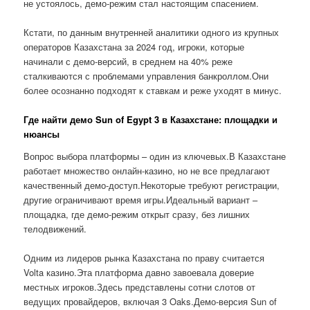
не устоялось, демо-режим стал настоящим спасением.
Кстати, по данным внутренней аналитики одного из крупных
операторов Казахстана за 2024 год, игроки, которые
начинали с демо-версий, в среднем на 40% реже
сталкиваются с проблемами управления банкроллом.Они
более осознанно подходят к ставкам и реже уходят в минус.
Где найти демо Sun of Egypt 3 в Казахстане: площадки и
нюансы
Вопрос выбора платформы – один из ключевых.В Казахстане
работает множество онлайн-казино, но не все предлагают
качественный демо-доступ.Некоторые требуют регистрации,
другие ограничивают время игры.Идеальный вариант –
площадка, где демо-режим открыт сразу, без лишних
телодвижений.
Одним из лидеров рынка Казахстана по праву считается
Volta казино.Эта платформа давно завоевала доверие
местных игроков.Здесь представлены сотни слотов от
ведущих провайдеров, включая 3 Oaks.Демо-версия Sun of