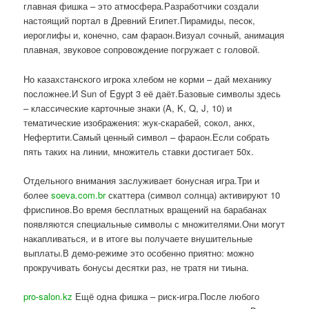
главная фишка – это атмосфера.Разработчики создали
настоящий портал в Древний Египет.Пирамиды, песок,
иероглифы и, конечно, сам фараон.Визуал сочный, анимация
плавная, звуковое сопровождение погружает с головой.
Но казахстанского игрока хлебом не корми – дай механику
посложнее.И Sun of Egypt 3 её даёт.Базовые символы здесь
– классические карточные знаки (A, K, Q, J, 10) и
тематические изображения: жук-скарабей, сокол, анкх,
Нефертити.Самый ценный символ – фараон.Если собрать
пять таких на линии, множитель ставки достигает 50x.
Отдельного внимания заслуживает бонусная игра.Три и
более
soeva.com.br
скаттера (символ солнца) активируют 10
фриспинов.Во время бесплатных вращений на барабанах
появляются специальные символы с множителями.Они могут
накапливаться, и в итоге вы получаете внушительные
выплаты.В демо-режиме это особенно приятно: можно
прокручивать бонусы десятки раз, не тратя ни тиына.
pro-salon.kz
Ещё одна фишка – риск-игра.После любого