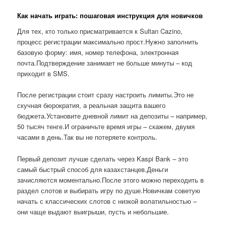
Как начать играть: пошаговая инструкция для новичков
Для тех, кто только присматривается к Sultan Cazino,
процесс регистрации максимально прост.Нужно заполнить
базовую форму: имя, номер телефона, электронная
почта.Подтверждение занимает не больше минуты – код
приходит в SMS.
После регистрации стоит сразу настроить лимиты.Это не
скучная бюрократия, а реальная защита вашего
бюджета.Установите дневной лимит на депозиты – например,
50 тысяч тенге.И ограничьте время игры – скажем, двумя
часами в день.Так вы не потеряете контроль.
Первый депозит лучше сделать через Kaspi Bank – это
самый быстрый способ для казахстанцев.Деньги
зачисляются моментально.После этого можно переходить в
раздел слотов и выбирать игру по душе.Новичкам советую
начать с классических слотов с низкой волатильностью –
они чаще выдают выигрыши, пусть и небольшие.