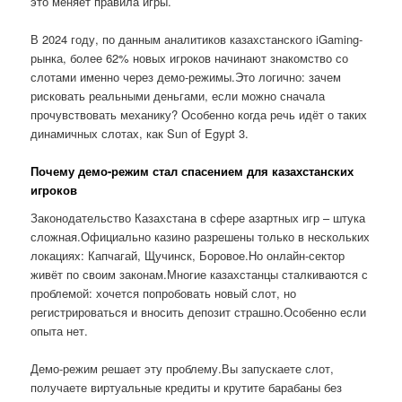
это меняет правила игры.
В 2024 году, по данным аналитиков казахстанского iGaming-
рынка, более 62% новых игроков начинают знакомство со
слотами именно через демо-режимы.Это логично: зачем
рисковать реальными деньгами, если можно сначала
прочувствовать механику? Особенно когда речь идёт о таких
динамичных слотах, как Sun of Egypt 3.
Почему демо-режим стал спасением для казахстанских
игроков
Законодательство Казахстана в сфере азартных игр – штука
сложная.Официально казино разрешены только в нескольких
локациях: Капчагай, Щучинск, Боровое.Но онлайн-сектор
живёт по своим законам.Многие казахстанцы сталкиваются с
проблемой: хочется попробовать новый слот, но
регистрироваться и вносить депозит страшно.Особенно если
опыта нет.
Демо-режим решает эту проблему.Вы запускаете слот,
получаете виртуальные кредиты и крутите барабаны без