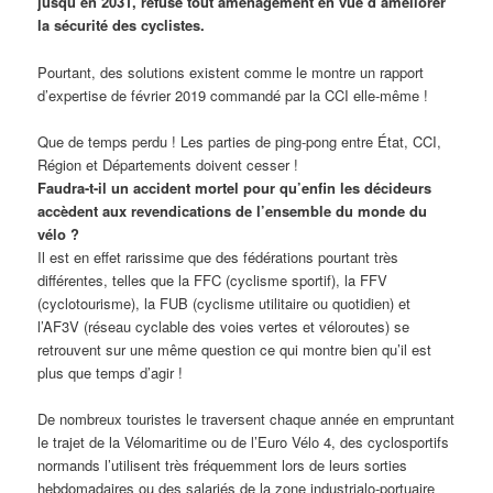
jusqu’en 2031, refuse tout aménagement en vue d’améliorer
la sécurité des cyclistes.
Pourtant, des solutions existent comme le montre un rapport
d’expertise de février 2019 commandé par la CCI elle-même !
Que de temps perdu ! Les parties de ping-pong entre État, CCI,
Région et Départements doivent cesser !
Faudra-t-il un accident mortel pour qu’enfin les décideurs
accèdent aux revendications de l’ensemble du monde du
vélo ?
Il est en effet rarissime que des fédérations pourtant très
différentes, telles que la FFC (cyclisme sportif), la FFV
(cyclotourisme), la FUB (cyclisme utilitaire ou quotidien) et
l’AF3V (réseau cyclable des voies vertes et véloroutes) se
retrouvent sur une même question ce qui montre bien qu’il est
plus que temps d’agir !
De nombreux touristes le traversent chaque année en empruntant
le trajet de la Vélomaritime ou de l’Euro Vélo 4, des cyclosportifs
normands l’utilisent très fréquemment lors de leurs sorties
hebdomadaires ou des salariés de la zone industrialo-portuaire