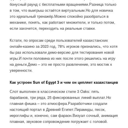
бонусный раунд с бесплатными вращениями.Разница только
в том, что выигрыш остаётся виртуальным.Но для новичка
это идеальный тренажёр.Можно спокойно разобраться в
механике, понять, как работают множители, и только потом,
если захочется, переходить на реальные ставки.
Кстати, по опросам среди пользователей казахстанских
онлайн-казино за 2023 год, 78% игроков признались, что хотя
бы раз использовали демо-версию для тестирования новой
игры.И почти половина из них после этого решились на игру
на деньги.Демо – это не просто развлечение, это мостик к
уверенности.
Как устроен Sun of Egypt 3 и чем он цепляет казахстанцев
Слот выполнен в классическом стиле 3 Oaks: пять
барабанов, три ряда, 25 фиксированных линий выплат.Но
главная фишка – это атмосфера.Разработчики создали
настоящий портал в Древний Египет.Пирамиды, песок,
иероглифы и, конечно, сам фараон.Визуал сочный, анимация
плавная, звуковое сопровождение погружает с головой.