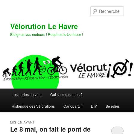
Aller
Aller
au
au
Rech
contenu
contenu
principal
secondaire
Vélorution Le Havre
Eteignez vos moteurs ! Respirez le bonheur !
Menu
Les perles du vélo
Qui sommes nous ?
principal
Historique des Vélorutions
Cartoparty !
DIY
Se relier
MIS EN AVANT
Le 8 mai, on fait le pont de