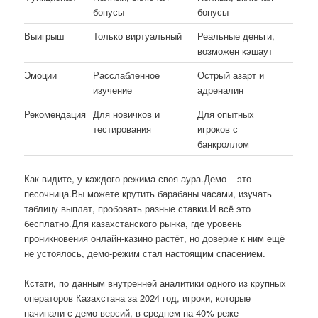
бонусы
бонусы
Выигрыш
Только виртуальный
Реальные деньги,
возможен кэшаут
Эмоции
Расслабленное
Острый азарт и
изучение
адреналин
Рекомендация
Для новичков и
Для опытных
тестирования
игроков с
банкроллом
Как видите, у каждого режима своя аура.Демо – это
песочница.Вы можете крутить барабаны часами, изучать
таблицу выплат, пробовать разные ставки.И всё это
бесплатно.Для казахстанского рынка, где уровень
проникновения онлайн-казино растёт, но доверие к ним ещё
не устоялось, демо-режим стал настоящим спасением.
Кстати, по данным внутренней аналитики одного из крупных
операторов Казахстана за 2024 год, игроки, которые
начинали с демо-версий, в среднем на 40% реже