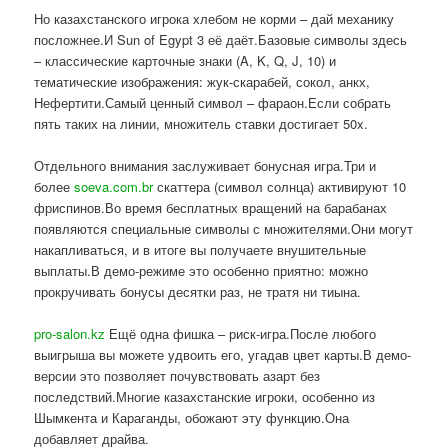
Но казахстанского игрока хлебом не корми – дай механику
посложнее.И Sun of Egypt 3 её даёт.Базовые символы здесь
– классические карточные знаки (A, K, Q, J, 10) и
тематические изображения: жук-скарабей, сокол, анкх,
Нефертити.Самый ценный символ – фараон.Если собрать
пять таких на линии, множитель ставки достигает 50x.
Отдельного внимания заслуживает бонусная игра.Три и
более
soeva.com.br
скаттера (символ солнца) активируют 10
фриспинов.Во время бесплатных вращений на барабанах
появляются специальные символы с множителями.Они могут
накапливаться, и в итоге вы получаете внушительные
выплаты.В демо-режиме это особенно приятно: можно
прокручивать бонусы десятки раз, не тратя ни тиына.
pro-salon.kz
Ещё одна фишка – риск-игра.После любого
выигрыша вы можете удвоить его, угадав цвет карты.В демо-
версии это позволяет почувствовать азарт без
последствий.Многие казахстанские игроки, особенно из
Шымкента и Караганды, обожают эту функцию.Она
добавляет драйва.