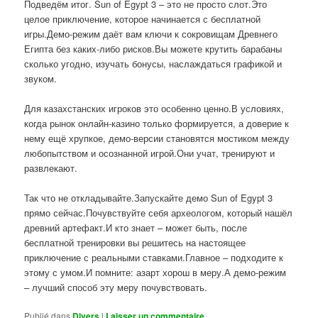
Подведём итог. Sun of Egypt 3 – это не просто слот.Это
целое приключение, которое начинается с бесплатной
игры.Демо-режим даёт вам ключи к сокровищам Древнего
Египта без каких-либо рисков.Вы можете крутить барабаны
сколько угодно, изучать бонусы, наслаждаться графикой и
звуком.
Для казахстанских игроков это особенно ценно.В условиях,
когда рынок онлайн-казино только формируется, а доверие к
нему ещё хрупкое, демо-версии становятся мостиком между
любопытством и осознанной игрой.Они учат, тренируют и
развлекают.
Так что не откладывайте.Запускайте демо Sun of Egypt 3
прямо сейчас.Почувствуйте себя археологом, который нашёл
древний артефакт.И кто знает – может быть, после
бесплатной тренировки вы решитесь на настоящее
приключение с реальными ставками.Главное – подходите к
этому с умом.И помните: азарт хорош в меру.А демо-режим
– лучший способ эту меру почувствовать.
Publié dans
Divers
|
Laisser un commentaire