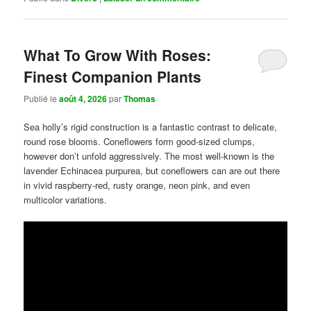
What To Grow With Roses:
Finest Companion Plants
Publié le
août 4, 2026
par
Thomas
Sea holly’s rigid construction is a fantastic contrast to delicate,
round rose blooms. Coneflowers form good-sized clumps,
however don’t unfold aggressively. The most well-known is the
lavender Echinacea purpurea, but coneflowers can are out there
in vivid raspberry-red, rusty orange, neon pink, and even
multicolor variations.