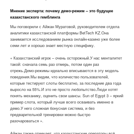
Мнение эксперта: почему демо-режим – это будущее
казахстанского гемблинга
Мы поговорили с Айжан Муратовой, руководителем отдела
аналитики казахстанской платформы BetTech KZ.Она
занимается исследованием рынка онлайн-казино уже более
семи лет и хорошо знает местную специфику.
« Казахстанский игрок – очень осторожный.У нас менталитет
такой: сначала семь раз отмерь, потом один раз
отрежь.Демо-режимы идеально вписываются в эту модель
поведения.Мы видим, что количество пользователей,
которые тестируют слоты бесплатно, за последние два года
выросло на 55%.И это не просто любопытство.Люди хотят
понять механику, оценить свои шансы. Sun of Egypt 3 – яркий
пример слота, который лучше всего осваивать именно в
демо.У него сложная бонусная система, и без
предварительной тренировки можно быстро
разочароваться ».
Айжан также отмечает, что казахстанские операторы всё