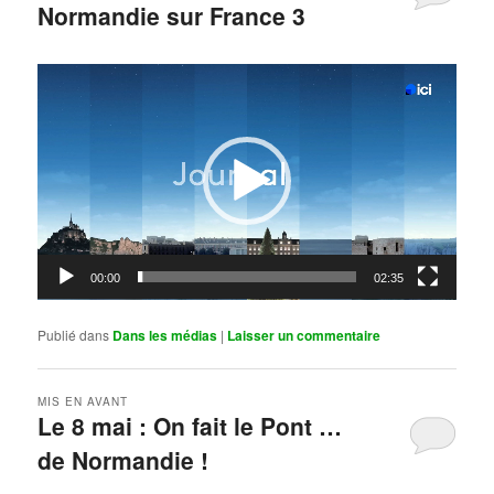
Normandie sur France 3
Publié le
mai 11, 2026
par
Steph
Lecteur
vidéo
00:00
02:35
Publié dans
Dans les médias
|
Laisser un commentaire
MIS EN AVANT
Le 8 mai : On fait le Pont …
de Normandie !