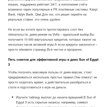
языках, поддержка работает 24/7, а пополнение счёта
возможно через популярные в РК платёжные системы: Kaspi
Bank, Halyk Bank, Qiwi.Для тех, кто решит перейти на
реальные ставки, это очень удобно.
Но если вы хотите просто протестировать слот без
обязательств, демо-режим на Volta – идеальный выбор.Вы
получаете 10 000 виртуальных кредитов, которых хватит на
несколько часов активной игры.А если кредиты закончатся –
просто обновите страницу.Всё честно и прозрачно.
Пять советов для эффективной игры в демо Sun of Egypt
3
Чтобы получить максимум пользы от демо-версии, стоит
придерживаться нескольких простых правил.Они помогут не
просто скоротать время, а действительно разобраться в
слоте и подготовиться к игре на деньги.
Изучите таблицу выплат до начала вращений.В Sun of
Egypt 3 есть скрытые нюансы: например, символ