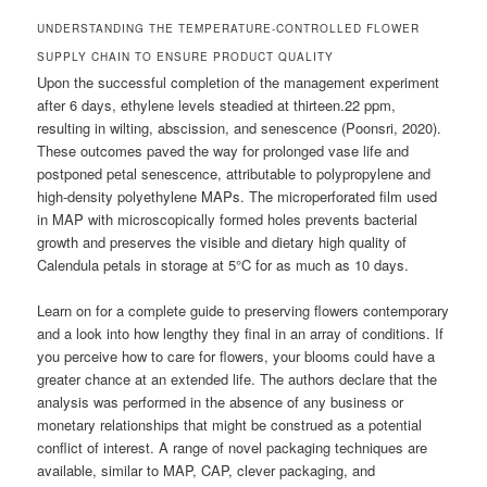
UNDERSTANDING THE TEMPERATURE-CONTROLLED FLOWER
SUPPLY CHAIN TO ENSURE PRODUCT QUALITY
Upon the successful completion of the management experiment
after 6 days, ethylene levels steadied at thirteen.22 ppm,
resulting in wilting, abscission, and senescence (Poonsri, 2020).
These outcomes paved the way for prolonged vase life and
postponed petal senescence, attributable to polypropylene and
high-density polyethylene MAPs. The microperforated film used
in MAP with microscopically formed holes prevents bacterial
growth and preserves the visible and dietary high quality of
Calendula petals in storage at 5°C for as much as 10 days.
Learn on for a complete guide to preserving flowers contemporary
and a look into how lengthy they final in an array of conditions. If
you perceive how to care for flowers, your blooms could have a
greater chance at an extended life. The authors declare that the
analysis was performed in the absence of any business or
monetary relationships that might be construed as a potential
conflict of interest. A range of novel packaging techniques are
available, similar to MAP, CAP, clever packaging, and