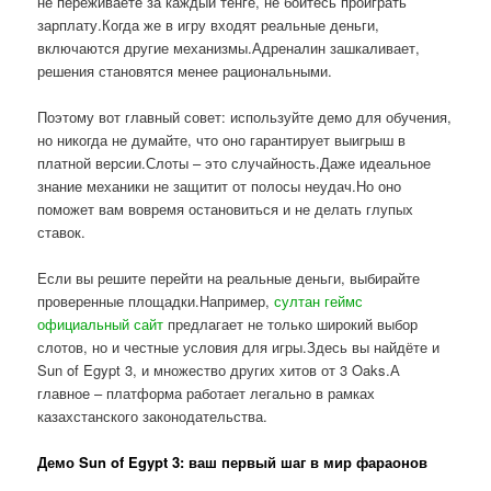
не переживаете за каждый тенге, не боитесь проиграть
зарплату.Когда же в игру входят реальные деньги,
включаются другие механизмы.Адреналин зашкаливает,
решения становятся менее рациональными.
Поэтому вот главный совет: используйте демо для обучения,
но никогда не думайте, что оно гарантирует выигрыш в
платной версии.Слоты – это случайность.Даже идеальное
знание механики не защитит от полосы неудач.Но оно
поможет вам вовремя остановиться и не делать глупых
ставок.
Если вы решите перейти на реальные деньги, выбирайте
проверенные площадки.Например,
султан геймс
официальный сайт
предлагает не только широкий выбор
слотов, но и честные условия для игры.Здесь вы найдёте и
Sun of Egypt 3, и множество других хитов от 3 Oaks.А
главное – платформа работает легально в рамках
казахстанского законодательства.
Демо Sun of Egypt 3: ваш первый шаг в мир фараонов