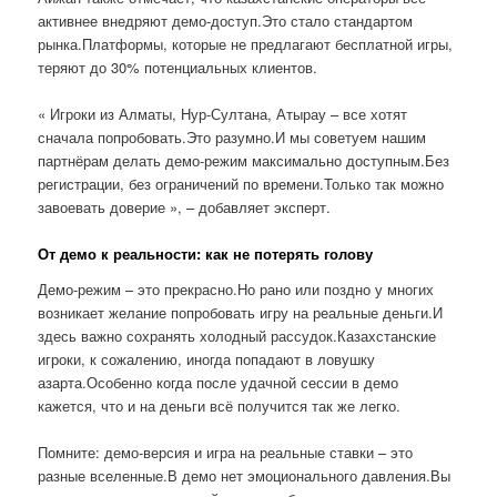
активнее внедряют демо-доступ.Это стало стандартом
рынка.Платформы, которые не предлагают бесплатной игры,
теряют до 30% потенциальных клиентов.
« Игроки из Алматы, Нур-Султана, Атырау – все хотят
сначала попробовать.Это разумно.И мы советуем нашим
партнёрам делать демо-режим максимально доступным.Без
регистрации, без ограничений по времени.Только так можно
завоевать доверие », – добавляет эксперт.
От демо к реальности: как не потерять голову
Демо-режим – это прекрасно.Но рано или поздно у многих
возникает желание попробовать игру на реальные деньги.И
здесь важно сохранять холодный рассудок.Казахстанские
игроки, к сожалению, иногда попадают в ловушку
азарта.Особенно когда после удачной сессии в демо
кажется, что и на деньги всё получится так же легко.
Помните: демо-версия и игра на реальные ставки – это
разные вселенные.В демо нет эмоционального давления.Вы