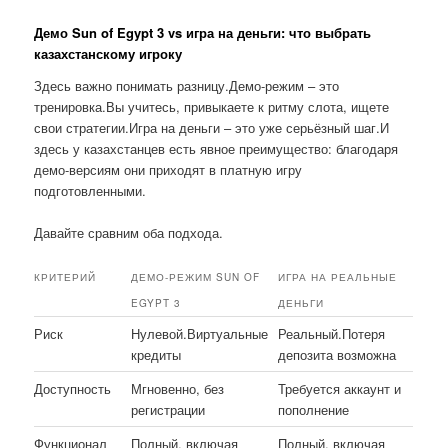
Демо Sun of Egypt 3 vs игра на деньги: что выбрать
казахстанскому игроку
Здесь важно понимать разницу.Демо-режим – это
тренировка.Вы учитесь, привыкаете к ритму слота, ищете
свои стратегии.Игра на деньги – это уже серьёзный шаг.И
здесь у казахстанцев есть явное преимущество: благодаря
демо-версиям они приходят в платную игру
подготовленными.
Давайте сравним оба подхода.
КРИТЕРИЙ
ДЕМО-РЕЖИМ SUN OF
ИГРА НА РЕАЛЬНЫЕ
EGYPT 3
ДЕНЬГИ
Риск
Нулевой.Виртуальные
Реальный.Потеря
кредиты
депозита возможна
Доступность
Мгновенно, без
Требуется аккаунт и
регистрации
пополнение
Функционал
Полный, включая
Полный, включая