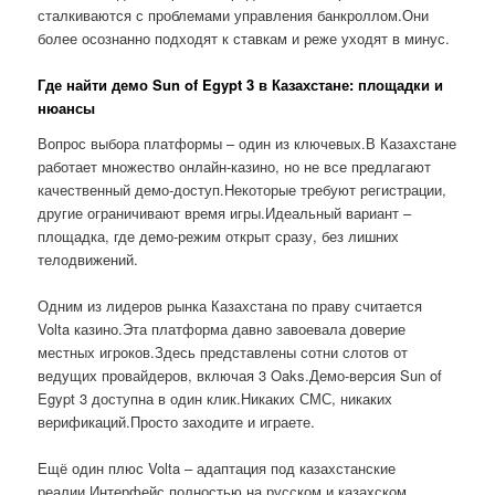
сталкиваются с проблемами управления банкроллом.Они
более осознанно подходят к ставкам и реже уходят в минус.
Где найти демо Sun of Egypt 3 в Казахстане: площадки и
нюансы
Вопрос выбора платформы – один из ключевых.В Казахстане
работает множество онлайн-казино, но не все предлагают
качественный демо-доступ.Некоторые требуют регистрации,
другие ограничивают время игры.Идеальный вариант –
площадка, где демо-режим открыт сразу, без лишних
телодвижений.
Одним из лидеров рынка Казахстана по праву считается
Volta казино.Эта платформа давно завоевала доверие
местных игроков.Здесь представлены сотни слотов от
ведущих провайдеров, включая 3 Oaks.Демо-версия Sun of
Egypt 3 доступна в один клик.Никаких СМС, никаких
верификаций.Просто заходите и играете.
Ещё один плюс Volta – адаптация под казахстанские
реалии.Интерфейс полностью на русском и казахском