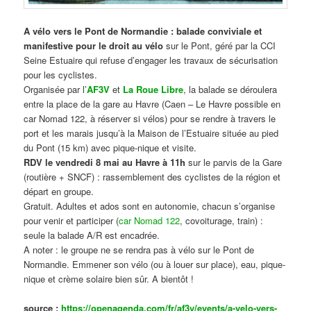
A vélo vers le Pont de Normandie : balade conviviale et
manifestive
pour le droit au vélo
sur le Pont, géré par la CCI
Seine Estuaire qui refuse d’engager les travaux de sécurisation
pour les cyclistes.
Organisée par l’
AF3V
et
La Roue Libre
, la balade se déroulera
entre la place de la gare au Havre (Caen – Le Havre possible en
car Nomad 122, à réserver si vélos) pour se rendre à travers le
port et les marais jusqu’à la Maison de l’Estuaire située au pied
du Pont (15 km) avec pique-nique et visite.
RDV le vendredi 8 mai au Havre à 11h
sur le parvis de la Gare
(routière + SNCF) : rassemblement des cyclistes de la région et
départ en groupe.
Gratuit. Adultes et ados sont en autonomie, chacun s’organise
pour venir et participer (
car Nomad 122
, covoiturage, train) :
seule la balade A/R est encadrée.
A noter : le groupe ne se rendra pas à vélo sur le Pont de
Normandie. Emmener son vélo (ou à louer sur place), eau, pique-
nique et crème solaire bien sûr. A bientôt !
source :
https://openagenda.com/fr/af3v/events/a-velo-vers-