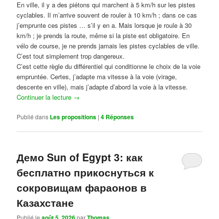
En ville, il y a des piétons qui marchent à 5 km/h sur les pistes
cyclables. Il m’arrive souvent de rouler à 10 km/h ; dans ce cas
j’emprunte ces pistes … s’il y en a. Mais lorsque je roule à 30
km/h ; je prends la route, même si la piste est obligatoire. En
vélo de course, je ne prends jamais les pistes cyclables de ville.
C’est tout simplement trop dangereux.
C’est cette règle du différentiel qui conditionne le choix de la voie
empruntée. Certes, j’adapte ma vitesse à la voie (virage,
descente en ville), mais j’adapte d’abord la voie à la vitesse.
Continuer la lecture
→
Publié dans
Les propositions
|
4
Réponses
Демо Sun of Egypt 3: как
бесплатно прикоснуться к
сокровищам фараонов в
Казахстане
Publié le
août 5, 2026
par
Thomas