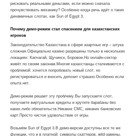
рисковать реальными деньгами, если можно сначала
прочувствовать механику? Особенно когда речь идёт о таких
динамичных слотах, как Sun of Egypt 3.
Почему демо-режим стал спасением для казахстанских
игроков
Законодательство Казахстана в сфере азартных игр – штука
сложная.Официально казино разрешены только в нескольких
локациях: Капчагай, Щучинск, Боровое.Но онлайн-сектор
живёт по своим законам.Многие казахстанцы сталкиваются с
проблемой: хочется попробовать новый слот, но
регистрироваться и вносить депозит страшно.Особенно если
опыта нет.
Демо-режим решает эту проблему.Вы запускаете слот,
получаете виртуальные кредиты и крутите барабаны без
каких-либо обязательств.Никаких СМС, никаких банковских
карт.Просто чистое удовольствие от игры.
Возьмём Sun of Egypt 3.В демо-версии доступны все те же
функции, что и в платной: символы скаттеров, wild-замены,