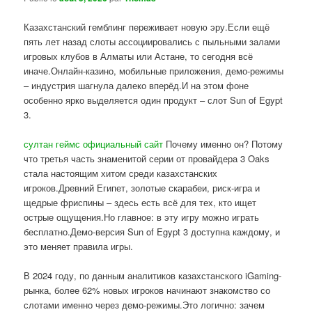
Казахстанский гемблинг переживает новую эру.Если ещё
пять лет назад слоты ассоциировались с пыльными залами
игровых клубов в Алматы или Астане, то сегодня всё
иначе.Онлайн-казино, мобильные приложения, демо-режимы
– индустрия шагнула далеко вперёд.И на этом фоне
особенно ярко выделяется один продукт – слот Sun of Egypt
3.
султан геймс официальный сайт
Почему именно он? Потому
что третья часть знаменитой серии от провайдера 3 Oaks
стала настоящим хитом среди казахстанских
игроков.Древний Египет, золотые скарабеи, риск-игра и
щедрые фриспины – здесь есть всё для тех, кто ищет
острые ощущения.Но главное: в эту игру можно играть
бесплатно.Демо-версия Sun of Egypt 3 доступна каждому, и
это меняет правила игры.
В 2024 году, по данным аналитиков казахстанского iGaming-
рынка, более 62% новых игроков начинают знакомство со
слотами именно через демо-режимы.Это логично: зачем