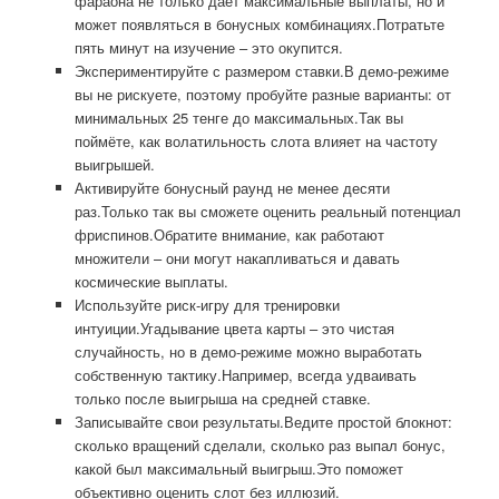
фараона не только даёт максимальные выплаты, но и
может появляться в бонусных комбинациях.Потратьте
пять минут на изучение – это окупится.
Экспериментируйте с размером ставки.В демо-режиме
вы не рискуете, поэтому пробуйте разные варианты: от
минимальных 25 тенге до максимальных.Так вы
поймёте, как волатильность слота влияет на частоту
выигрышей.
Активируйте бонусный раунд не менее десяти
раз.Только так вы сможете оценить реальный потенциал
фриспинов.Обратите внимание, как работают
множители – они могут накапливаться и давать
космические выплаты.
Используйте риск-игру для тренировки
интуиции.Угадывание цвета карты – это чистая
случайность, но в демо-режиме можно выработать
собственную тактику.Например, всегда удваивать
только после выигрыша на средней ставке.
Записывайте свои результаты.Ведите простой блокнот:
сколько вращений сделали, сколько раз выпал бонус,
какой был максимальный выигрыш.Это поможет
объективно оценить слот без иллюзий.