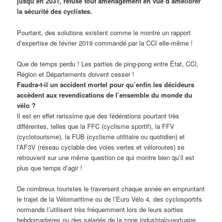
jusqu’en 2031, refuse tout aménagement en vue d’améliorer
la sécurité des cyclistes.
Pourtant, des solutions existent comme le montre un rapport
d’expertise de février 2019 commandé par la CCI elle-même !
Que de temps perdu ! Les parties de ping-pong entre État, CCI,
Région et Départements doivent cesser !
Faudra-t-il un accident mortel pour qu’enfin les décideurs
accèdent aux revendications de l’ensemble du monde du
vélo ?
Il est en effet rarissime que des fédérations pourtant très
différentes, telles que la FFC (cyclisme sportif), la FFV
(cyclotourisme), la FUB (cyclisme utilitaire ou quotidien) et
l’AF3V (réseau cyclable des voies vertes et véloroutes) se
retrouvent sur une même question ce qui montre bien qu’il est
plus que temps d’agir !
De nombreux touristes le traversent chaque année en empruntant
le trajet de la Vélomaritime ou de l’Euro Vélo 4, des cyclosportifs
normands l’utilisent très fréquemment lors de leurs sorties
hebdomadaires ou des salariés de la zone industrialo-portuaire