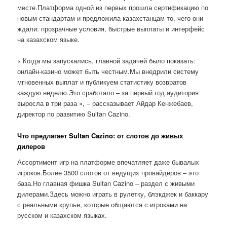
месте.Платформа одной из первых прошла сертификацию по
новым стандартам и предложила казахстанцам то, чего они
ждали: прозрачные условия, быстрые выплаты и интерфейс
на казахском языке.
« Когда мы запускались, главной задачей было показать:
онлайн-казино может быть честным.Мы внедрили систему
мгновенных выплат и публикуем статистику возвратов
каждую неделю.Это сработало – за первый год аудитория
выросла в три раза », – рассказывает Айдар Кенжебаев,
директор по развитию Sultan Cazino.
Что предлагает Sultan Cazino: от слотов до живых
дилеров
Ассортимент игр на платформе впечатляет даже бывалых
игроков.Более 3500 слотов от ведущих провайдеров – это
база.Но главная фишка Sultan Cazino – раздел с живыми
дилерами.Здесь можно играть в рулетку, блэкджек и баккару
с реальными крупье, которые общаются с игроками на
русском и казахском языках.