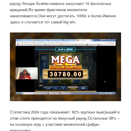
раунд.Четыре Scatter-символа запускают 15 бесплатных
вращений.Во время фриспинов множители
накапливаются.Они могут достигать 1000x и более.Именно
здесь и случается тот самый big win.
Статистика 2024 года показывает: 62% крупных выигрышей в
этом слоте приходятся на бонусный раунд.Остальные 38% –
на основную игру с участием множителей.Цифры
впечатляют.