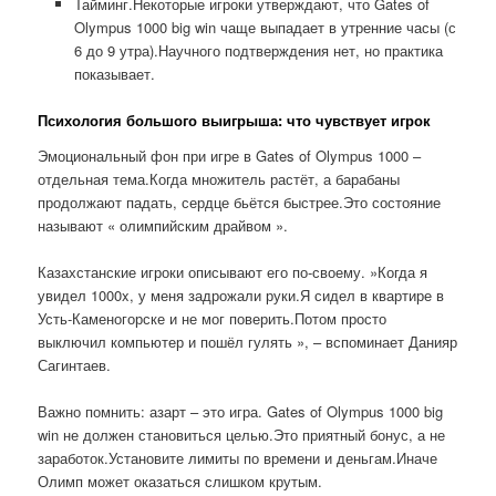
Тайминг.Некоторые игроки утверждают, что Gates of
Olympus 1000 big win чаще выпадает в утренние часы (с
6 до 9 утра).Научного подтверждения нет, но практика
показывает.
Психология большого выигрыша: что чувствует игрок
Эмоциональный фон при игре в Gates of Olympus 1000 –
отдельная тема.Когда множитель растёт, а барабаны
продолжают падать, сердце бьётся быстрее.Это состояние
называют « олимпийским драйвом ».
Казахстанские игроки описывают его по-своему. »Когда я
увидел 1000x, у меня задрожали руки.Я сидел в квартире в
Усть-Каменогорске и не мог поверить.Потом просто
выключил компьютер и пошёл гулять », – вспоминает Данияр
Сагинтаев.
Важно помнить: азарт – это игра. Gates of Olympus 1000 big
win не должен становиться целью.Это приятный бонус, а не
заработок.Установите лимиты по времени и деньгам.Иначе
Олимп может оказаться слишком крутым.