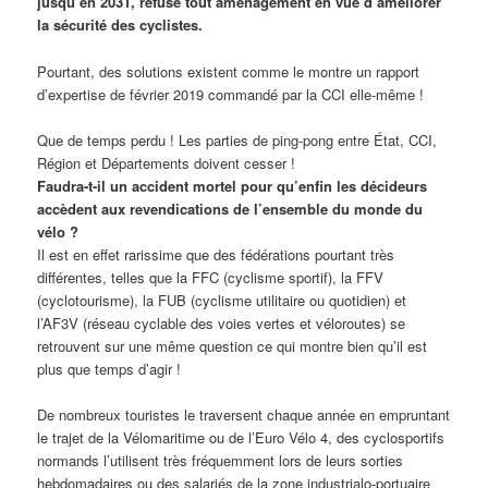
jusqu’en 2031, refuse tout aménagement en vue d’améliorer
la sécurité des cyclistes.
Pourtant, des solutions existent comme le montre un rapport
d’expertise de février 2019 commandé par la CCI elle-même !
Que de temps perdu ! Les parties de ping-pong entre État, CCI,
Région et Départements doivent cesser !
Faudra-t-il un accident mortel pour qu’enfin les décideurs
accèdent aux revendications de l’ensemble du monde du
vélo ?
Il est en effet rarissime que des fédérations pourtant très
différentes, telles que la FFC (cyclisme sportif), la FFV
(cyclotourisme), la FUB (cyclisme utilitaire ou quotidien) et
l’AF3V (réseau cyclable des voies vertes et véloroutes) se
retrouvent sur une même question ce qui montre bien qu’il est
plus que temps d’agir !
De nombreux touristes le traversent chaque année en empruntant
le trajet de la Vélomaritime ou de l’Euro Vélo 4, des cyclosportifs
normands l’utilisent très fréquemment lors de leurs sorties
hebdomadaires ou des salariés de la zone industrialo-portuaire