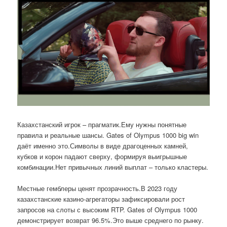
Казахстанский игрок – прагматик.Ему нужны понятные
правила и реальные шансы. Gates of Olympus 1000 big win
даёт именно это.Символы в виде драгоценных камней,
кубков и корон падают сверху, формируя выигрышные
комбинации.Нет привычных линий выплат – только кластеры.
Местные гемблеры ценят прозрачность.В 2023 году
казахстанские казино-агрегаторы зафиксировали рост
запросов на слоты с высоким RTP. Gates of Olympus 1000
демонстрирует возврат 96.5%.Это выше среднего по рынку.