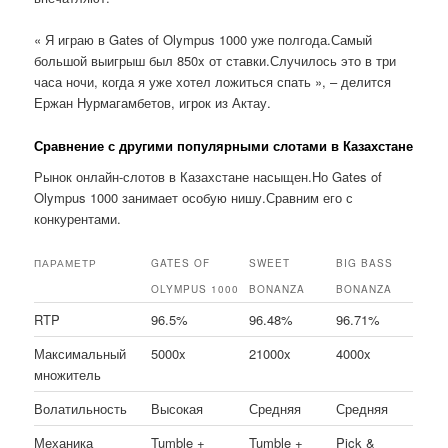
« Я играю в Gates of Olympus 1000 уже полгода.Самый
большой выигрыш был 850x от ставки.Случилось это в три
часа ночи, когда я уже хотел ложиться спать », – делится
Ержан Нурмагамбетов, игрок из Актау.
Сравнение с другими популярными слотами в Казахстане
Рынок онлайн-слотов в Казахстане насыщен.Но Gates of
Olympus 1000 занимает особую нишу.Сравним его с
конкурентами.
ПАРАМЕТР
GATES OF
SWEET
BIG BASS
OLYMPUS 1000
BONANZA
BONANZA
RTP
96.5%
96.48%
96.71%
Максимальный
5000x
21000x
4000x
множитель
Волатильность
Высокая
Средняя
Средняя
Механика
Tumble +
Tumble +
Pick &