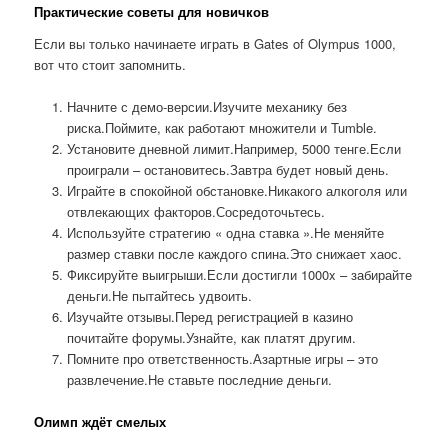
Практические советы для новичков
Если вы только начинаете играть в Gates of Olympus 1000,
вот что стоит запомнить.
Начните с демо-версии.Изучите механику без
риска.Поймите, как работают множители и Tumble.
Установите дневной лимит.Например, 5000 тенге.Если
проиграли – остановитесь.Завтра будет новый день.
Играйте в спокойной обстановке.Никакого алкоголя или
отвлекающих факторов.Сосредоточьтесь.
Используйте стратегию « одна ставка ».Не меняйте
размер ставки после каждого спина.Это снижает хаос.
Фиксируйте выигрыши.Если достигли 1000x – забирайте
деньги.Не пытайтесь удвоить.
Изучайте отзывы.Перед регистрацией в казино
почитайте форумы.Узнайте, как платят другим.
Помните про ответственность.Азартные игры – это
развлечение.Не ставьте последние деньги.
Олимп ждёт смелых