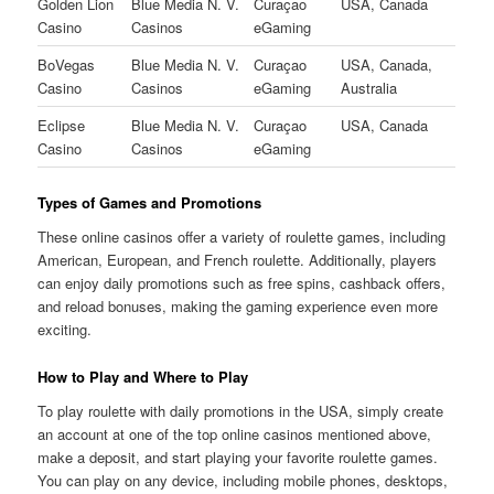
Golden Lion
Blue Media N. V.
Curaçao
USA, Canada
Casino
Casinos
eGaming
BoVegas
Blue Media N. V.
Curaçao
USA, Canada,
Casino
Casinos
eGaming
Australia
Eclipse
Blue Media N. V.
Curaçao
USA, Canada
Casino
Casinos
eGaming
Types of Games and Promotions
These online casinos offer a variety of roulette games, including
American, European, and French roulette. Additionally, players
can enjoy daily promotions such as free spins, cashback offers,
and reload bonuses, making the gaming experience even more
exciting.
How to Play and Where to Play
To play roulette with daily promotions in the USA, simply create
an account at one of the top online casinos mentioned above,
make a deposit, and start playing your favorite roulette games.
You can play on any device, including mobile phones, desktops,