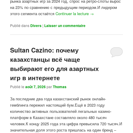
рынка азартных игр за 2024 год, спрос на ретро-слоты вырос
на 23% по сравнению с предыдущим периодом.И лидером
этого сегмента остаётся
Continuer la lecture
→
Publié dans
Divers
|
Laisser un commentaire
Sultan Cazino: почему
казахстанцы всё чаще
выбирают его для азартных
игр в интернете
Publié le
août 7, 2026
par
Thomas
За последние два года казахстанский рынок онлайн-
гемблинга пережил настоящий бум.Ещё в 2023 году
количество активных пользователей легальных казино-
платформ в Казахстане составляло около 480 тысяч
человек.К концу 2025 года эта цифра превысила 720 тысяч.И
значительная доля этого роста пришлась на один бренд –