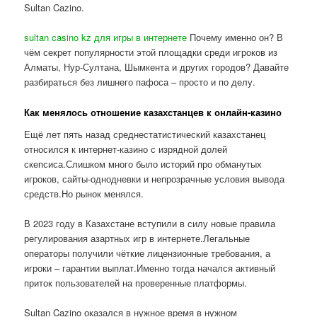
Sultan Cazino.
sultan casino kz для игры в интернете
Почему именно он? В
чём секрет популярности этой площадки среди игроков из
Алматы, Нур-Султана, Шымкента и других городов? Давайте
разбираться без лишнего пафоса – просто и по делу.
Как менялось отношение казахстанцев к онлайн-казино
Ещё лет пять назад среднестатистический казахстанец
относился к интернет-казино с изрядной долей
скепсиса.Слишком много было историй про обманутых
игроков, сайты-однодневки и непрозрачные условия вывода
средств.Но рынок менялся.
В 2023 году в Казахстане вступили в силу новые правила
регулирования азартных игр в интернете.Легальные
операторы получили чёткие лицензионные требования, а
игроки – гарантии выплат.Именно тогда начался активный
приток пользователей на проверенные платформы.
Sultan Cazino оказался в нужное время в нужном