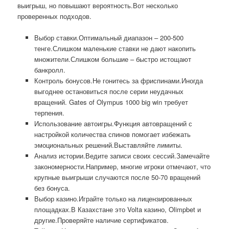
выигрыш, но повышают вероятность.Вот несколько
проверенных подходов.
Выбор ставки.Оптимальный диапазон – 200-500
тенге.Слишком маленькие ставки не дают накопить
множители.Слишком большие – быстро истощают
банкролл.
Контроль бонусов.Не гонитесь за фриспинами.Иногда
выгоднее остановиться после серии неудачных
вращений. Gates of Olympus 1000 big win требует
терпения.
Использование автоигры.Функция автовращений с
настройкой количества спинов помогает избежать
эмоциональных решений.Выставляйте лимиты.
Анализ истории.Ведите записи своих сессий.Замечайте
закономерности.Например, многие игроки отмечают, что
крупные выигрыши случаются после 50-70 вращений
без бонуса.
Выбор казино.Играйте только на лицензированных
площадках.В Казахстане это Volta казино, Olimpbet и
другие.Проверяйте наличие сертификатов.