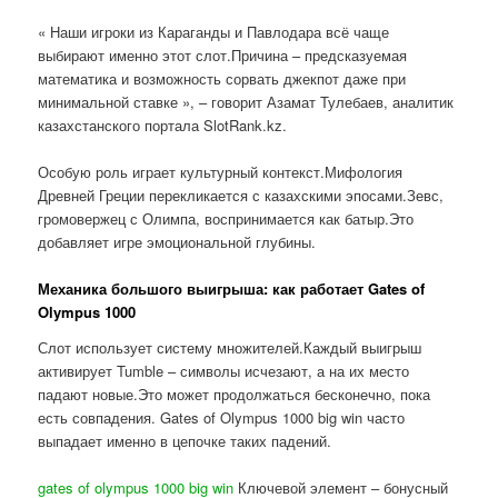
« Наши игроки из Караганды и Павлодара всё чаще
выбирают именно этот слот.Причина – предсказуемая
математика и возможность сорвать джекпот даже при
минимальной ставке », – говорит Азамат Тулебаев, аналитик
казахстанского портала SlotRank.kz.
Особую роль играет культурный контекст.Мифология
Древней Греции перекликается с казахскими эпосами.Зевс,
громовержец с Олимпа, воспринимается как батыр.Это
добавляет игре эмоциональной глубины.
Механика большого выигрыша: как работает Gates of
Olympus 1000
Слот использует систему множителей.Каждый выигрыш
активирует Tumble – символы исчезают, а на их место
падают новые.Это может продолжаться бесконечно, пока
есть совпадения. Gates of Olympus 1000 big win часто
выпадает именно в цепочке таких падений.
gates of olympus 1000 big win
Ключевой элемент – бонусный