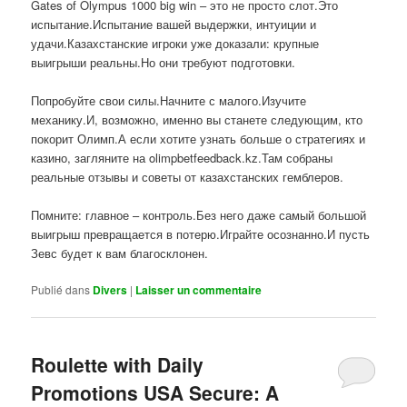
Gates of Olympus 1000 big win – это не просто слот.Это
испытание.Испытание вашей выдержки, интуиции и
удачи.Казахстанские игроки уже доказали: крупные
выигрыши реальны.Но они требуют подготовки.
Попробуйте свои силы.Начните с малого.Изучите
механику.И, возможно, именно вы станете следующим, кто
покорит Олимп.А если хотите узнать больше о стратегиях и
казино, загляните на olimpbetfeedback.kz.Там собраны
реальные отзывы и советы от казахстанских гемблеров.
Помните: главное – контроль.Без него даже самый большой
выигрыш превращается в потерю.Играйте осознанно.И пусть
Зевс будет к вам благосклонен.
Publié dans
Divers
|
Laisser un commentaire
Roulette with Daily
Promotions USA Secure: A