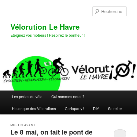
Aller
Aller
au
au
Rech
contenu
contenu
principal
secondaire
Vélorution Le Havre
Eteignez vos moteurs ! Respirez le bonheur !
Menu
Les perles du vélo
Qui sommes nous ?
principal
Historique des Vélorutions
Cartoparty !
DIY
Se relier
MIS EN AVANT
Le 8 mai, on fait le pont de