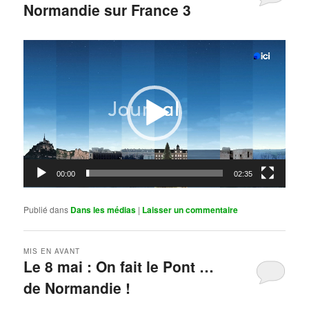
Normandie sur France 3
Publié le
mai 11, 2026
par
Steph
Lecteur
vidéo
00:00
02:35
Publié dans
Dans les médias
|
Laisser un commentaire
MIS EN AVANT
Le 8 mai : On fait le Pont …
de Normandie !