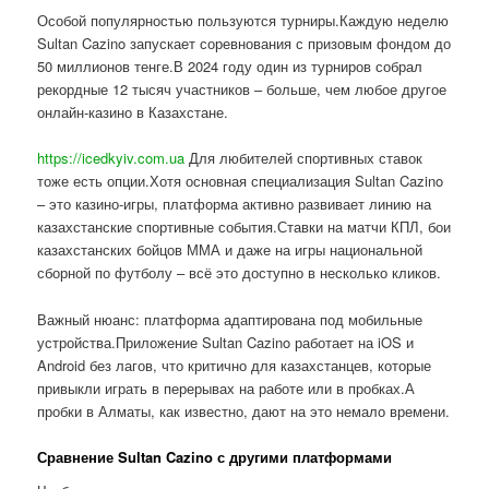
Особой популярностью пользуются турниры.Каждую неделю
Sultan Cazino запускает соревнования с призовым фондом до
50 миллионов тенге.В 2024 году один из турниров собрал
рекордные 12 тысяч участников – больше, чем любое другое
онлайн-казино в Казахстане.
https://icedkyiv.com.ua
Для любителей спортивных ставок
тоже есть опции.Хотя основная специализация Sultan Cazino
– это казино-игры, платформа активно развивает линию на
казахстанские спортивные события.Ставки на матчи КПЛ, бои
казахстанских бойцов ММА и даже на игры национальной
сборной по футболу – всё это доступно в несколько кликов.
Важный нюанс: платформа адаптирована под мобильные
устройства.Приложение Sultan Cazino работает на iOS и
Android без лагов, что критично для казахстанцев, которые
привыкли играть в перерывах на работе или в пробках.А
пробки в Алматы, как известно, дают на это немало времени.
Сравнение Sultan Cazino с другими платформами