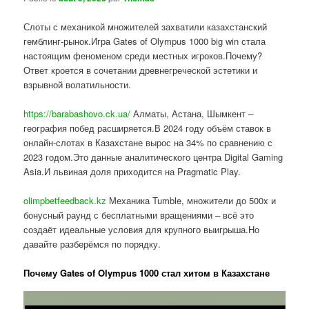
Слоты с механикой множителей захватили казахстанский
гемблинг-рынок.Игра Gates of Olympus 1000 big win стала
настоящим феноменом среди местных игроков.Почему?
Ответ кроется в сочетании древнегреческой эстетики и
взрывной волатильности.
https://barabashovo.ck.ua/
Алматы, Астана, Шымкент –
география побед расширяется.В 2024 году объём ставок в
онлайн-слотах в Казахстане вырос на 34% по сравнению с
2023 годом.Это данные аналитического центра Digital Gaming
Asia.И львиная доля приходится на Pragmatic Play.
olimpbetfeedback.kz
Механика Tumble, множители до 500x и
бонусный раунд с бесплатными вращениями – всё это
создаёт идеальные условия для крупного выигрыша.Но
давайте разберёмся по порядку.
Почему Gates of Olympus 1000 стал хитом в Казахстане