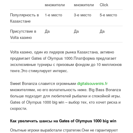
множители
множители
Click
Популярность в
1-е место
3-е место
5-е место
Казахстане
Присутствие в
Да
Да
Да
Volta казино
Volta казино, один из лидеров рынка Казахстана, активно
продвигает Gates of Olympus 1000.Платформа предлагает
эксклюзивные турниры с призовым фондом до 10 миллионов
тенге.Это стимулирует интерес.
Sweet Bonanza славится огромными
digitalsouvenirs.fr
множителями, но его волатильность ниже. Big Bass Bonanza
больше подходит для любителей рыбалки и спокойной игры.
Gates of Olympus 1000 big win – выбор тех, кто хочет риска и
скорости.
Как увеличить шансы на Gates of Olympus 1000 big win
Опытные игроки выработали стратегии.Они не гарантируют