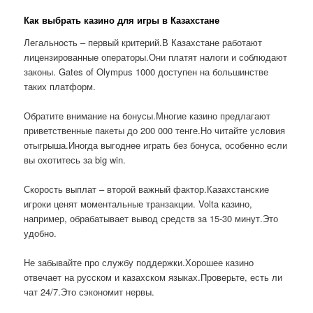
Как выбрать казино для игры в Казахстане
Легальность – первый критерий.В Казахстане работают
лицензированные операторы.Они платят налоги и соблюдают
законы. Gates of Olympus 1000 доступен на большинстве
таких платформ.
Обратите внимание на бонусы.Многие казино предлагают
приветственные пакеты до 200 000 тенге.Но читайте условия
отыгрыша.Иногда выгоднее играть без бонуса, особенно если
вы охотитесь за big win.
Скорость выплат – второй важный фактор.Казахстанские
игроки ценят моментальные транзакции. Volta казино,
например, обрабатывает вывод средств за 15-30 минут.Это
удобно.
Не забывайте про службу поддержки.Хорошее казино
отвечает на русском и казахском языках.Проверьте, есть ли
чат 24/7.Это сэкономит нервы.