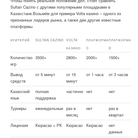
Чтобы понять реальное положение дел, стоит сравнить
Sultan Cazino с другими популярными площадками в
Казахстане.Возьмём для примера Volta казино – одного из
признанных лидеров рынка, а также две другие известные
платформы.
КРИТЕРИЙ
SULTAN CAZINO
VOLTA
ПЛАТФОРМА
ПЛАТФОРМА
КАЗИНО
C
D
Количество
3500+
2800+
2000+
1500+
игр
Вывод
от 5 минут
от 15
от 1 часа
от 3 часов
средств
минут
Казахский
полная
частично
нет
нет
язык
поддержка
Турниры
еженедельные
раз в
нет
раз в
месяц
квартал
Лицензия
Кюрасао + РК
Кюрасао
Кюрасао
нет
данных