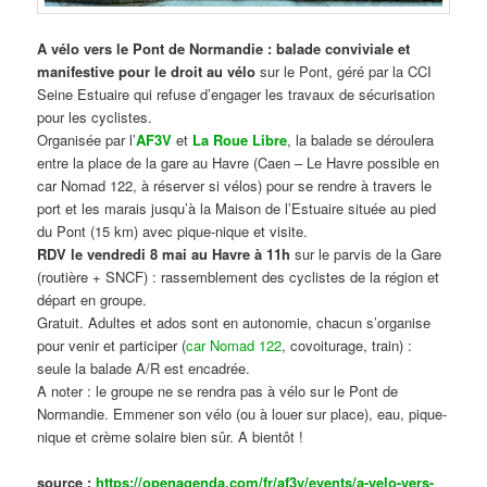
A vélo vers le Pont de Normandie : balade conviviale et
manifestive
pour le droit au vélo
sur le Pont, géré par la CCI
Seine Estuaire qui refuse d’engager les travaux de sécurisation
pour les cyclistes.
Organisée par l’
AF3V
et
La Roue Libre
, la balade se déroulera
entre la place de la gare au Havre (Caen – Le Havre possible en
car Nomad 122, à réserver si vélos) pour se rendre à travers le
port et les marais jusqu’à la Maison de l’Estuaire située au pied
du Pont (15 km) avec pique-nique et visite.
RDV le vendredi 8 mai au Havre à 11h
sur le parvis de la Gare
(routière + SNCF) : rassemblement des cyclistes de la région et
départ en groupe.
Gratuit. Adultes et ados sont en autonomie, chacun s’organise
pour venir et participer (
car Nomad 122
, covoiturage, train) :
seule la balade A/R est encadrée.
A noter : le groupe ne se rendra pas à vélo sur le Pont de
Normandie. Emmener son vélo (ou à louer sur place), eau, pique-
nique et crème solaire bien sûr. A bientôt !
source :
https://openagenda.com/fr/af3v/events/a-velo-vers-