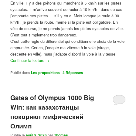
En ville, il y a des piétons qui marchent à 5 km/h sur les pistes
cyclables. Il m’arrive souvent de rouler à 10 km/h ; dans ce cas
j’emprunte ces pistes … s’il y en a. Mais lorsque je roule à 30
km/h ; je prends la route, même si la piste est obligatoire. En
vélo de course, je ne prends jamais les pistes cyclables de ville.
C’est tout simplement trop dangereux.
C’est cette règle du différentiel qui conditionne le choix de la voie
empruntée. Certes, j’adapte ma vitesse à la voie (virage,
descente en ville), mais j’adapte d’abord la voie à la vitesse.
Continuer la lecture
→
Publié dans
Les propositions
|
4
Réponses
Gates of Olympus 1000 Big
Win: как казахстанцы
покоряют мифический
Олимп
Publié le
août 9, 2026
par
Thomas