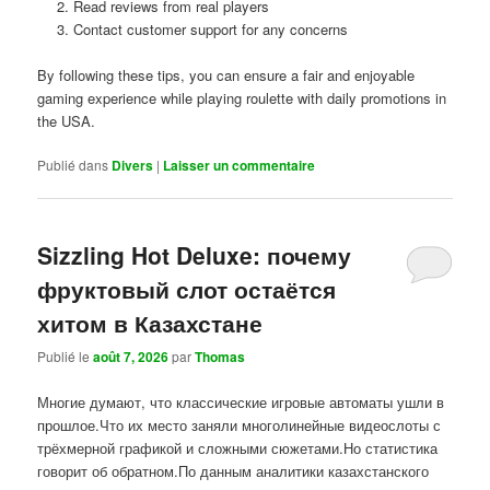
Read reviews from real players
Contact customer support for any concerns
By following these tips, you can ensure a fair and enjoyable
gaming experience while playing roulette with daily promotions in
the USA.
Publié dans
Divers
|
Laisser un commentaire
Sizzling Hot Deluxe: почему
фруктовый слот остаётся
хитом в Казахстане
Publié le
août 7, 2026
par
Thomas
Многие думают, что классические игровые автоматы ушли в
прошлое.Что их место заняли многолинейные видеослоты с
трёхмерной графикой и сложными сюжетами.Но статистика
говорит об обратном.По данным аналитики казахстанского