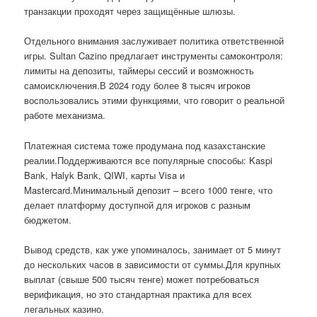
транзакции проходят через защищённые шлюзы.
Отдельного внимания заслуживает политика ответственной
игры. Sultan Cazino предлагает инструменты самоконтроля:
лимиты на депозиты, таймеры сессий и возможность
самоисключения.В 2024 году более 8 тысяч игроков
воспользовались этими функциями, что говорит о реальной
работе механизма.
Платежная система тоже продумана под казахстанские
реалии.Поддерживаются все популярные способы: Kaspi
Bank, Halyk Bank, QIWI, карты Visa и
Mastercard.Минимальный депозит – всего 1000 тенге, что
делает платформу доступной для игроков с разным
бюджетом.
Вывод средств, как уже упоминалось, занимает от 5 минут
до нескольких часов в зависимости от суммы.Для крупных
выплат (свыше 500 тысяч тенге) может потребоваться
верификация, но это стандартная практика для всех
легальных казино.