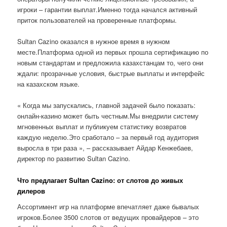
игроки – гарантии выплат.Именно тогда начался активный
приток пользователей на проверенные платформы.
Sultan Cazino оказался в нужное время в нужном
месте.Платформа одной из первых прошла сертификацию по
новым стандартам и предложила казахстанцам то, чего они
ждали: прозрачные условия, быстрые выплаты и интерфейс
на казахском языке.
« Когда мы запускались, главной задачей было показать:
онлайн-казино может быть честным.Мы внедрили систему
мгновенных выплат и публикуем статистику возвратов
каждую неделю.Это сработало – за первый год аудитория
выросла в три раза », – рассказывает Айдар Кенжебаев,
директор по развитию Sultan Cazino.
Что предлагает Sultan Cazino: от слотов до живых
дилеров
Ассортимент игр на платформе впечатляет даже бывалых
игроков.Более 3500 слотов от ведущих провайдеров – это