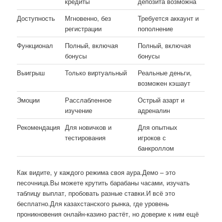
кредиты
депозита возможна
Доступность
Мгновенно, без
Требуется аккаунт и
регистрации
пополнение
Функционал
Полный, включая
Полный, включая
бонусы
бонусы
Выигрыш
Только виртуальный
Реальные деньги,
возможен кэшаут
Эмоции
Расслабленное
Острый азарт и
изучение
адреналин
Рекомендация
Для новичков и
Для опытных
тестирования
игроков с
банкроллом
Как видите, у каждого режима своя аура.Демо – это
песочница.Вы можете крутить барабаны часами, изучать
таблицу выплат, пробовать разные ставки.И всё это
бесплатно.Для казахстанского рынка, где уровень
проникновения онлайн-казино растёт, но доверие к ним ещё