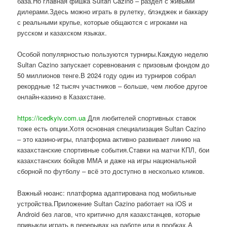
база.Но главная фишка Sultan Cazino – раздел с живыми
дилерами.Здесь можно играть в рулетку, блэкджек и баккару
с реальными крупье, которые общаются с игроками на
русском и казахском языках.
Особой популярностью пользуются турниры.Каждую неделю
Sultan Cazino запускает соревнования с призовым фондом до
50 миллионов тенге.В 2024 году один из турниров собрал
рекордные 12 тысяч участников – больше, чем любое другое
онлайн-казино в Казахстане.
https://icedkyiv.com.ua
Для любителей спортивных ставок
тоже есть опции.Хотя основная специализация Sultan Cazino
– это казино-игры, платформа активно развивает линию на
казахстанские спортивные события.Ставки на матчи КПЛ, бои
казахстанских бойцов ММА и даже на игры национальной
сборной по футболу – всё это доступно в несколько кликов.
Важный нюанс: платформа адаптирована под мобильные
устройства.Приложение Sultan Cazino работает на iOS и
Android без лагов, что критично для казахстанцев, которые
привыкли играть в перерывах на работе или в пробках.А