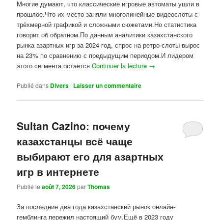
Многие думают, что классические игровые автоматы ушли в
прошлое.Что их место заняли многолинейные видеослоты с
трёхмерной графикой и сложными сюжетами.Но статистика
говорит об обратном.По данным аналитики казахстанского
рынка азартных игр за 2024 год, спрос на ретро-слоты вырос
на 23% по сравнению с предыдущим периодом.И лидером
этого сегмента остаётся
Continuer la lecture
→
Publié dans
Divers
|
Laisser un commentaire
Sultan Cazino: почему
казахстанцы всё чаще
выбирают его для азартных
игр в интернете
Publié le
août 7, 2026
par
Thomas
За последние два года казахстанский рынок онлайн-
гемблинга пережил настоящий бум.Ещё в 2023 году