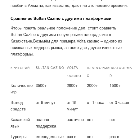
пробки в Алматы, как известно, дают на это немало времени.
Сравнение Sultan Cazino с другими платформами
Чтобы понять реальное положение дел, стоит сравнить
Sultan Cazino с другими популярными площадками в
Казахстане.Возьмём для примера Volta казино – одного из
признанных лидеров рынка, а также две другие известные
платформы.
КРИТЕРИЙ
SULTAN CAZINO
VOLTA
ПЛАТФОРМА
ПЛАТФОРМА
КАЗИНО
C
D
Количество
3500+
2800+
2000+
1500+
игр
Вывод
от 5 минут
от 15
от 1 часа
от 3 часов
средств
минут
Казахский
полная
частично
нет
нет
язык
поддержка
Турниры
еженедельные
раз в
нет
раз в