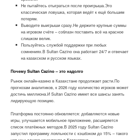
Не пытайтесь отыграться после проигрыша.Это
классическая ловушка, которая ведёт к ещё большим
потерям.
Выводите выигрыши сразу.Не держите крупные суммы
на игровом счёте – соблазн поставить всё на красное
слишком велик.
Пользуйтесь службой поддержки при любых
сомнениях.В Sultan Cazino она работает 24/7 и отвечает
на казахском и русском языках.
Почему Sultan Cazino – это надолго
Рынок онлайн-казино в Казахстане продолжает расти.По
прогнозам аналитиков, к 2026 году количество игроков может
достичь миллиона.И Sultan Cazino имеет все шансы занять
лидирующую позицию.
Платформа постоянно обновляется: добавляются новые
игры, улучшается мобильное приложение, расширяется
список платёжных методов.В 2025 году Sultan Cazino
запустил программу лояльности с кэшбэком до 15% – такого
нет ни у одного конкурента в Казахстане.