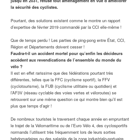
jusqu’en 2031, refuse tout aménagement en vue d’améliorer
la sécurité des cyclistes.
Pourtant, des solutions existent comme le montre un rapport
d’expertise de février 2019 commandé par la CCI elle-même !
Que de temps perdu ! Les parties de ping-pong entre État, CCI,
Région et Départements doivent cesser !
Faudra-t-il un accident mortel pour qu’enfin les décideurs
accèdent aux revendications de l’ensemble du monde du
vélo ?
Il est en effet rarissime que des fédérations pourtant très
différentes, telles que la FFC (cyclisme sportif), la FFV
(cyclotourisme), la FUB (cyclisme utilitaire ou quotidien) et
l’AF3V (réseau cyclable des voies vertes et véloroutes) se
retrouvent sur une même question ce qui montre bien qu’il est
plus que temps d’agir !
De nombreux touristes le traversent chaque année en empruntant
le trajet de la Vélomaritime ou de l’Euro Vélo 4, des cyclosportifs
normands l’utilisent très fréquemment lors de leurs sorties
hebdomadaires ou des salariés de la zone industrialo-portuaire