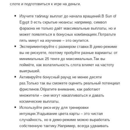
слоте и подготовиться к игре на деньги.
Изучите таблицу выплат до начала вращений.В Sun of
Egypt 3 есть скрытые нюансы: например, символ
фараона не только даёт максимальные выплаты, но и
может появляться в бонусных комбинациях.Потратьте
пять минут на изучение – это окупится.
Экспериментируйте с размером ставки.В демо-режиме
вы не рискуете, поэтому пробуйте разные варианты: от
минимальных 25 тенге до максимальных.Так вы
поймёте, как волатильность слота влияет на частоту
выигрышей.
Активируйте бонусный раунд не менее десяти
раз.Только так вы сможете оценить реальный потенциал
фриспинов.Обратите внимание, как работают
множители – они могут накапливаться и давать
космические выплаты.
Используйте риск-игру для тренировки
интуиции.Угадывание цвета карты – это чистая
случайность, но в демо-режиме можно выработать
собственную тактику.Например, всегда удваивать