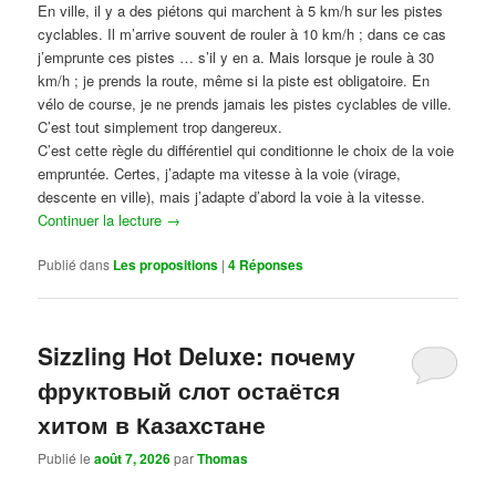
En ville, il y a des piétons qui marchent à 5 km/h sur les pistes
cyclables. Il m’arrive souvent de rouler à 10 km/h ; dans ce cas
j’emprunte ces pistes … s’il y en a. Mais lorsque je roule à 30
km/h ; je prends la route, même si la piste est obligatoire. En
vélo de course, je ne prends jamais les pistes cyclables de ville.
C’est tout simplement trop dangereux.
C’est cette règle du différentiel qui conditionne le choix de la voie
empruntée. Certes, j’adapte ma vitesse à la voie (virage,
descente en ville), mais j’adapte d’abord la voie à la vitesse.
Continuer la lecture
→
Publié dans
Les propositions
|
4
Réponses
Sizzling Hot Deluxe: почему
фруктовый слот остаётся
хитом в Казахстане
Publié le
août 7, 2026
par
Thomas