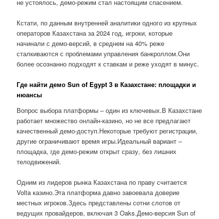
не устоялось, демо-режим стал настоящим спасением.
Кстати, по данным внутренней аналитики одного из крупных
операторов Казахстана за 2024 год, игроки, которые
начинали с демо-версий, в среднем на 40% реже
сталкиваются с проблемами управления банкроллом.Они
более осознанно подходят к ставкам и реже уходят в минус.
Где найти демо Sun of Egypt 3 в Казахстане: площадки и
нюансы
Вопрос выбора платформы – один из ключевых.В Казахстане
работает множество онлайн-казино, но не все предлагают
качественный демо-доступ.Некоторые требуют регистрации,
другие ограничивают время игры.Идеальный вариант –
площадка, где демо-режим открыт сразу, без лишних
телодвижений.
Одним из лидеров рынка Казахстана по праву считается
Volta казино.Эта платформа давно завоевала доверие
местных игроков.Здесь представлены сотни слотов от
ведущих провайдеров, включая 3 Oaks.Демо-версия Sun of