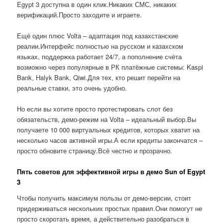
Egypt 3 доступна в один клик.Никаких СМС, никаких
верификаций.Просто заходите и играете.
Ещё один плюс Volta – адаптация под казахстанские
реалии.Интерфейс полностью на русском и казахском
языках, поддержка работает 24/7, а пополнение счёта
возможно через популярные в РК платёжные системы: Kaspi
Bank, Halyk Bank, Qiwi.Для тех, кто решит перейти на
реальные ставки, это очень удобно.
Но если вы хотите просто протестировать слот без
обязательств, демо-режим на Volta – идеальный выбор.Вы
получаете 10 000 виртуальных кредитов, которых хватит на
несколько часов активной игры.А если кредиты закончатся –
просто обновите страницу.Всё честно и прозрачно.
Пять советов для эффективной игры в демо Sun of Egypt
3
Чтобы получить максимум пользы от демо-версии, стоит
придерживаться нескольких простых правил.Они помогут не
просто скоротать время, а действительно разобраться в