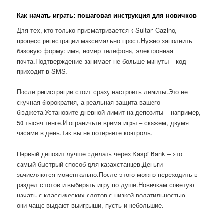
Как начать играть: пошаговая инструкция для новичков
Для тех, кто только присматривается к Sultan Cazino,
процесс регистрации максимально прост.Нужно заполнить
базовую форму: имя, номер телефона, электронная
почта.Подтверждение занимает не больше минуты – код
приходит в SMS.
После регистрации стоит сразу настроить лимиты.Это не
скучная бюрократия, а реальная защита вашего
бюджета.Установите дневной лимит на депозиты – например,
50 тысяч тенге.И ограничьте время игры – скажем, двумя
часами в день.Так вы не потеряете контроль.
Первый депозит лучше сделать через Kaspi Bank – это
самый быстрый способ для казахстанцев.Деньги
зачисляются моментально.После этого можно переходить в
раздел слотов и выбирать игру по душе.Новичкам советую
начать с классических слотов с низкой волатильностью –
они чаще выдают выигрыши, пусть и небольшие.