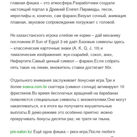
главная фишка – это атмосфера.Разработчики создали
настоящий портал в Древний Египет.Пирамиды, песок,
иероглифы и, конечно, сам фараон.Визуал сочный, анимация
плавная, звуковое сопровождение погружает с головой.
Но казахстанского игрока хлебом не корми – дай механику
посложнее.И Sun of Egypt 3 её даёт.Базовые символы здесь
– классические карточные знаки (A, K, Q, J, 10) и
тематические изображения: жук-скарабей, сокол, анкх,
Нефертити.Самый ценный символ – фараон.Если собрать
пять таких на линии, множитель ставки достигает 50x.
Отдельного внимания заслуживает бонусная игра.Три и
более
soeva.com.br
скаттера (символ солнца) активируют 10
фриспинов.Во время бесплатных вращений на барабанах
появляются специальные символы с множителями.Они могут
накапливаться, и в итоге вы получаете внушительные
выплаты.В демо-режиме это особенно приятно: можно
прокручивать бонусы десятки раз, не тратя ни тиына.
pro-salon.kz
Ещё одна фишка – риск-игра.После любого