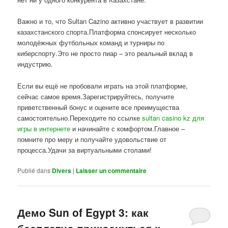
Важно и то, что Sultan Cazino активно участвует в развитии
казахстанского спорта.Платформа спонсирует несколько
молодёжных футбольных команд и турниры по
киберспорту.Это не просто пиар – это реальный вклад в
индустрию.
Если вы ещё не пробовали играть на этой платформе,
сейчас самое время.Зарегистрируйтесь, получите
приветственный бонус и оцените все преимущества
самостоятельно.Переходите по ссылке
sultan casino kz для
игры в интернете
и начинайте с комфортом.Главное –
помните про меру и получайте удовольствие от
процесса.Удачи за виртуальными столами!
Publié dans
Divers
|
Laisser un commentaire
Демо Sun of Egypt 3: как
бесплатно прикоснуться к