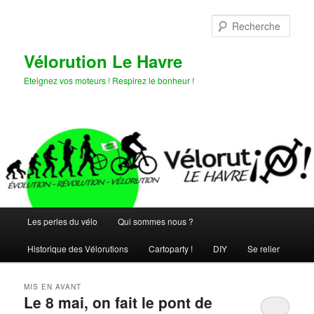
Aller
Aller
au
au
Rech
contenu
contenu
principal
secondaire
Vélorution Le Havre
Eteignez vos moteurs ! Respirez le bonheur !
Menu
Les perles du vélo
Qui sommes nous ?
principal
Historique des Vélorutions
Cartoparty !
DIY
Se relier
MIS EN AVANT
Le 8 mai, on fait le pont de