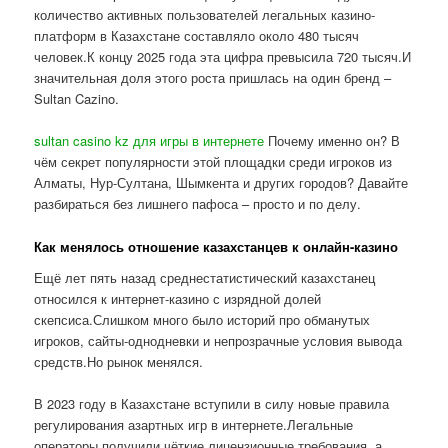
количество активных пользователей легальных казино-
платформ в Казахстане составляло около 480 тысяч
человек.К концу 2025 года эта цифра превысила 720 тысяч.И
значительная доля этого роста пришлась на один бренд –
Sultan Cazino.
sultan casino kz для игры в интернете
Почему именно он? В
чём секрет популярности этой площадки среди игроков из
Алматы, Нур-Султана, Шымкента и других городов? Давайте
разбираться без лишнего пафоса – просто и по делу.
Как менялось отношение казахстанцев к онлайн-казино
Ещё лет пять назад среднестатистический казахстанец
относился к интернет-казино с изрядной долей
скепсиса.Слишком много было историй про обманутых
игроков, сайты-однодневки и непрозрачные условия вывода
средств.Но рынок менялся.
В 2023 году в Казахстане вступили в силу новые правила
регулирования азартных игр в интернете.Легальные
операторы получили чёткие лицензионные требования, а