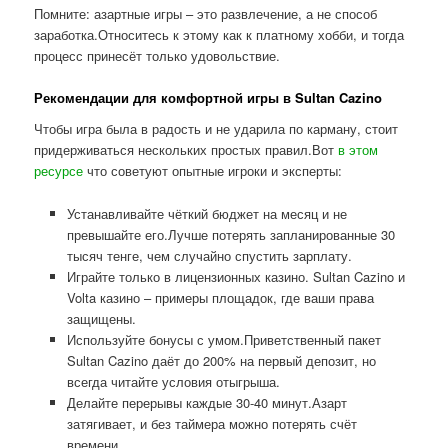
Помните: азартные игры – это развлечение, а не способ
заработка.Относитесь к этому как к платному хобби, и тогда
процесс принесёт только удовольствие.
Рекомендации для комфортной игры в Sultan Cazino
Чтобы игра была в радость и не ударила по карману, стоит
придерживаться нескольких простых правил.Вот
в этом
ресурсе
что советуют опытные игроки и эксперты:
Устанавливайте чёткий бюджет на месяц и не
превышайте его.Лучше потерять запланированные 30
тысяч тенге, чем случайно спустить зарплату.
Играйте только в лицензионных казино. Sultan Cazino и
Volta казино – примеры площадок, где ваши права
защищены.
Используйте бонусы с умом.Приветственный пакет
Sultan Cazino даёт до 200% на первый депозит, но
всегда читайте условия отыгрыша.
Делайте перерывы каждые 30-40 минут.Азарт
затягивает, и без таймера можно потерять счёт
времени.