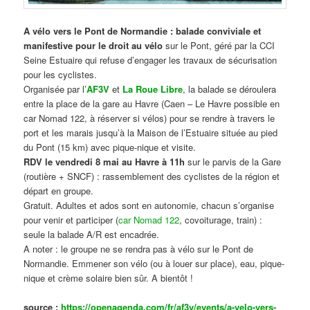
A vélo vers le Pont de Normandie : balade conviviale et
manifestive
pour le droit au vélo
sur le Pont, géré par la CCI
Seine Estuaire qui refuse d’engager les travaux de sécurisation
pour les cyclistes.
Organisée par l’
AF3V
et
La Roue Libre
, la balade se déroulera
entre la place de la gare au Havre (Caen – Le Havre possible en
car Nomad 122, à réserver si vélos) pour se rendre à travers le
port et les marais jusqu’à la Maison de l’Estuaire située au pied
du Pont (15 km) avec pique-nique et visite.
RDV le vendredi 8 mai au Havre à 11h
sur le parvis de la Gare
(routière + SNCF) : rassemblement des cyclistes de la région et
départ en groupe.
Gratuit. Adultes et ados sont en autonomie, chacun s’organise
pour venir et participer (
car Nomad 122
, covoiturage, train) :
seule la balade A/R est encadrée.
A noter : le groupe ne se rendra pas à vélo sur le Pont de
Normandie. Emmener son vélo (ou à louer sur place), eau, pique-
nique et crème solaire bien sûr. A bientôt !
source :
https://openagenda.com/fr/af3v/events/a-velo-vers-