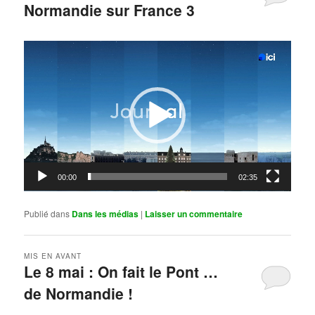
Normandie sur France 3
Publié le
mai 11, 2026
par
Steph
Lecteur
vidéo
00:00
02:35
Publié dans
Dans les médias
|
Laisser un commentaire
MIS EN AVANT
Le 8 mai : On fait le Pont …
de Normandie !