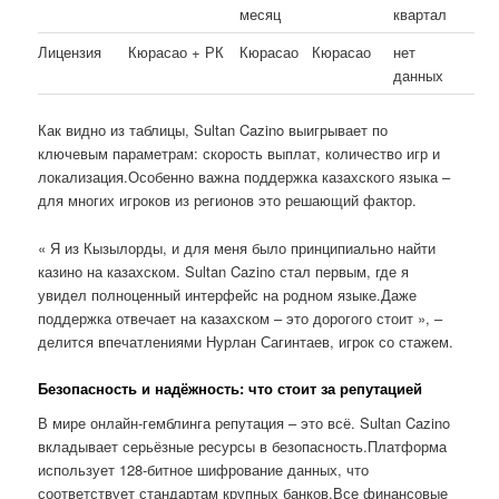
месяц
квартал
Лицензия
Кюрасао + РК
Кюрасао
Кюрасао
нет
данных
Как видно из таблицы, Sultan Cazino выигрывает по
ключевым параметрам: скорость выплат, количество игр и
локализация.Особенно важна поддержка казахского языка –
для многих игроков из регионов это решающий фактор.
« Я из Кызылорды, и для меня было принципиально найти
казино на казахском. Sultan Cazino стал первым, где я
увидел полноценный интерфейс на родном языке.Даже
поддержка отвечает на казахском – это дорогого стоит », –
делится впечатлениями Нурлан Сагинтаев, игрок со стажем.
Безопасность и надёжность: что стоит за репутацией
В мире онлайн-гемблинга репутация – это всё. Sultan Cazino
вкладывает серьёзные ресурсы в безопасность.Платформа
использует 128-битное шифрование данных, что
соответствует стандартам крупных банков.Все финансовые