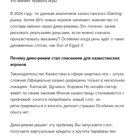
это меняет правила игры.
В 2024 году, по данным аналитиков казахстанского iGaming-
рынка, более 62% новых игроков начинают знакомство со
слотами именно через демо-режимы.Это логично: зачем
рисковать реальными деньгами, если можно сначала
прочувствовать механику? Особенно когда речь идёт о таких
динамичных слотах, как Sun of Egypt 3.
Почему демо-режим стал спасением для казахстанских
игроков
Законодательство Казахстана в сфере азартных игр – штука
сложная.Официально казино разрешены только в нескольких
локациях: Капчагай, Щучинск, Боровое.Но онлайн-сектор
живёт по своим законам.Многие казахстанцы сталкиваются с
проблемой: хочется попробовать новый слот, но
регистрироваться и вносить депозит страшно.Особенно если
опыта нет.
Демо-режим решает эту проблему.Вы запускаете слот,
получаете виртуальные кредиты и крутите барабаны без