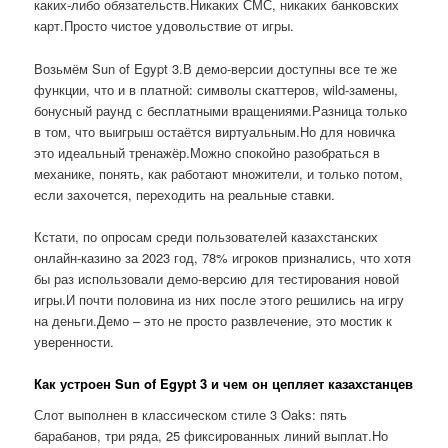
каких-либо обязательств.Никаких СМС, никаких банковских
карт.Просто чистое удовольствие от игры.
Возьмём Sun of Egypt 3.В демо-версии доступны все те же
функции, что и в платной: символы скаттеров, wild-замены,
бонусный раунд с бесплатными вращениями.Разница только
в том, что выигрыш остаётся виртуальным.Но для новичка
это идеальный тренажёр.Можно спокойно разобраться в
механике, понять, как работают множители, и только потом,
если захочется, переходить на реальные ставки.
Кстати, по опросам среди пользователей казахстанских
онлайн-казино за 2023 год, 78% игроков признались, что хотя
бы раз использовали демо-версию для тестирования новой
игры.И почти половина из них после этого решились на игру
на деньги.Демо – это не просто развлечение, это мостик к
уверенности.
Как устроен Sun of Egypt 3 и чем он цепляет казахстанцев
Слот выполнен в классическом стиле 3 Oaks: пять
барабанов, три ряда, 25 фиксированных линий выплат.Но