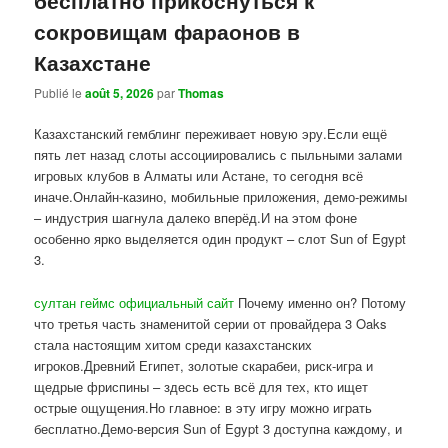
сокровищам фараонов в
Казахстане
Publié le
août 5, 2026
par
Thomas
Казахстанский гемблинг переживает новую эру.Если ещё
пять лет назад слоты ассоциировались с пыльными залами
игровых клубов в Алматы или Астане, то сегодня всё
иначе.Онлайн-казино, мобильные приложения, демо-режимы
– индустрия шагнула далеко вперёд.И на этом фоне
особенно ярко выделяется один продукт – слот Sun of Egypt
3.
султан геймс официальный сайт
Почему именно он? Потому
что третья часть знаменитой серии от провайдера 3 Oaks
стала настоящим хитом среди казахстанских
игроков.Древний Египет, золотые скарабеи, риск-игра и
щедрые фриспины – здесь есть всё для тех, кто ищет
острые ощущения.Но главное: в эту игру можно играть
бесплатно.Демо-версия Sun of Egypt 3 доступна каждому, и