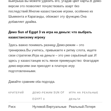
выигрыша вы можете удвоить его, угадав цвет карты.В демо-
версии это позволяет почувствовать азарт без
последствий.Многие казахстанские игроки, особенно из
Шымкента и Караганды, обожают эту функцию.Она
добавляет драйва.
Демо Sun of Egypt 3 vs игра на деньги: что выбрать
казахстанскому игроку
Здесь важно понимать разницу.Демо-режим – это
тренировка.Вы учитесь, привыкаете к ритму слота, ищете
свои стратегии.Игра на деньги – это уже серьёзный шаг.И
здесь у казахстанцев есть явное преимущество: благодаря
демо-версиям они приходят в платную игру
подготовленными.
Давайте сравним оба подхода.
КРИТЕРИЙ
ДЕМО-РЕЖИМ SUN OF
ИГРА НА РЕАЛЬНЫЕ
EGYPT 3
ДЕНЬГИ
Риск
Нулевой.Виртуальные
Реальный.Потеря