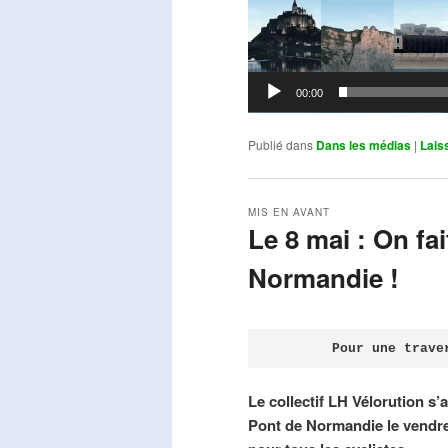
00:00
Publié dans
Dans les médias
|
Lais
MIS EN AVANT
Le 8 mai : On fa
Normandie !
Publié le
avril 18, 2026
par
Steph
Pour une trave
Le collectif LH Vélorution s’
Pont de Normandie le vendre