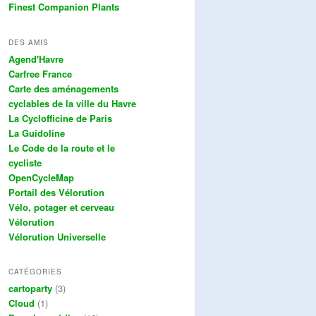
Finest Companion Plants
DES AMIS
Agend'Havre
Carfree France
Carte des aménagements
cyclables de la ville du Havre
La Cyclofficine de Paris
La Guidoline
Le Code de la route et le
cycliste
OpenCycleMap
Portail des Vélorution
Vélo, potager et cerveau
Vélorution
Vélorution Universelle
CATÉGORIES
cartoparty
(3)
Cloud
(1)