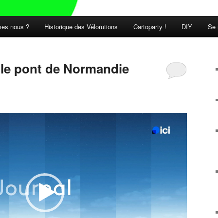
es nous ?
Historique des Vélorutions
Cartoparty !
DIY
Se 
t le pont de Normandie