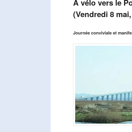
A vélo vers le P
(Vendredi 8 mai,
Publié le
mars 29, 2026
par
Steph
Journée conviviale et manifes