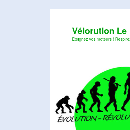
Aller
Aller
au
au
contenu
contenu
Vélorution Le
principal
secondaire
Eteignez vos moteurs ! Respire