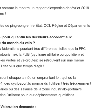
nt comme le montre un rapport d’expertise de février 2019
me !
ies de ping-pong entre État, CCI, Région et Départements
el pour qu’enfin les décideurs accèdent aux
e du monde du vélo ?
s fédérations pourtant très différentes, telles que la FFC
otourisme), la FUB (cyclisme utilitaire ou quotidien) et
oies vertes et véloroutes) se retrouvent sur une même
il est plus que temps d’agir !
rsent chaque année en empruntant le trajet de la
 4, des cyclosportifs normands l’utilisent très fréquemment
ires ou des salariés de la zone industrialo-portuaire
Seine l’utilisent pour leur déplacements quotidiens…
H Vélorution demande :