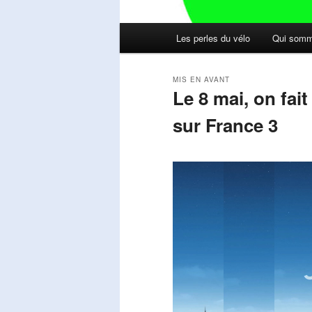
Menu
Les perles du vélo
Qui somm
principal
MIS EN AVANT
Le 8 mai, on fai
sur France 3
Publié le
mai 11, 2026
par
Steph
Lecteur
vidéo