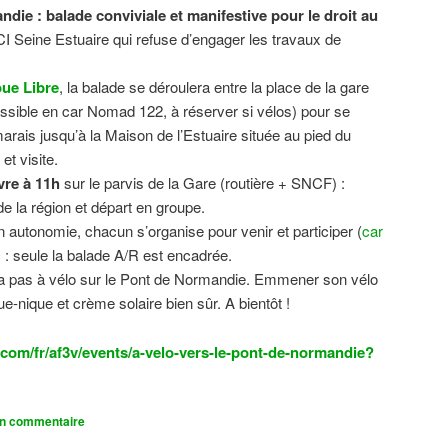
ndie : balade conviviale et manifestive
pour le droit au
CI Seine Estuaire qui refuse d’engager les travaux de
.
ue Libre
, la balade se déroulera entre la place de la gare
sible en car Nomad 122, à réserver si vélos) pour se
 marais jusqu’à la Maison de l’Estuaire située au pied du
t visite.
vre à 11h
sur le parvis de la Gare (routière + SNCF) :
 la région et départ en groupe.
n autonomie, chacun s’organise pour venir et participer (
car
n) : seule la balade A/R est encadrée.
dra pas à vélo sur le Pont de Normandie. Emmener son vélo
ue-nique et crème solaire bien sûr. A bientôt !
com/fr/af3v/events/a-velo-vers-le-pont-de-normandie?
un commentaire