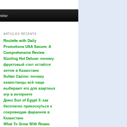
relier
ARTICLES RÉCENTS
Roulette with Daily
Promotions USA Secure: A
Comprehensive Review
Sizzling Hot Deluxe: почему
фруктовый слот остаётся
хитом в Казахстане
Sultan Cazino: почему
казахстанцы всё чаще
выбирают его для азартных
игр в интернете
Демо Sun of Egypt 3: как
бесплатно прикоснуться к
сокровищам фараонов в
Казахстане
What To Grow With Roses: