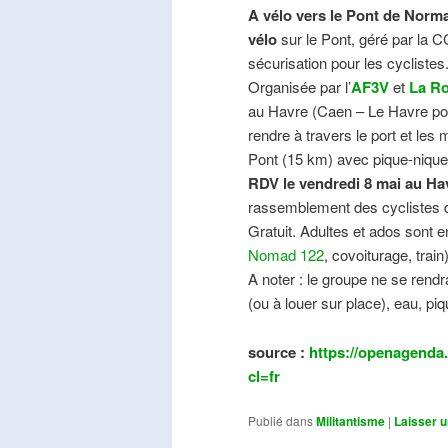
A vélo vers le Pont de Norma
vélo
sur le Pont, géré par la C
sécurisation pour les cyclistes
Organisée par l’
AF3V
et
La Ro
au Havre (Caen – Le Havre pos
rendre à travers le port et les
Pont (15 km) avec pique-nique e
RDV le vendredi 8 mai au Ha
rassemblement des cyclistes de
Gratuit. Adultes et ados sont e
Nomad 122
, covoiturage, trai
A noter : le groupe ne se ren
(ou à louer sur place), eau, piq
source :
https://openagenda.
cl=fr
Publié dans
Militantisme
|
Laisser 