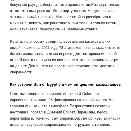
бонусный раунд с бесплатными вращениями.Разница только
в том, что выигрыш остаётся виртуальным.Но для новичка
это идеальный тренажёр.Можно спокойно разобраться в
механике, понять, как работают множители, и только потом,
если захочется, переходить на реальные ставки.
Кстати, по опросам среди пользователей казахстанских
онлайн-казино за 2023 год, 78% игроков признались, что хотя
бы раз использовали демо-версию для тестирования новой
игры.И почти половина из них после этого решились на игру
на деньги.Демо – это не просто развлечение, это мостик к
уверенности.
Как устроен Sun of Egypt 3 и чем он цепляет казахстанцев
Слот выполнен в классическом стиле 3 Oaks: пять
барабанов, три ряда, 25 фиксированных линий выплат.Но
главная фишка – это атмосфера.Разработчики создали
настоящий портал в Древний Египет.Пирамиды, песок,
иероглифы и, конечно, сам фараон.Визуал сочный, анимация
плавная, звуковое сопровождение погружает с головой.