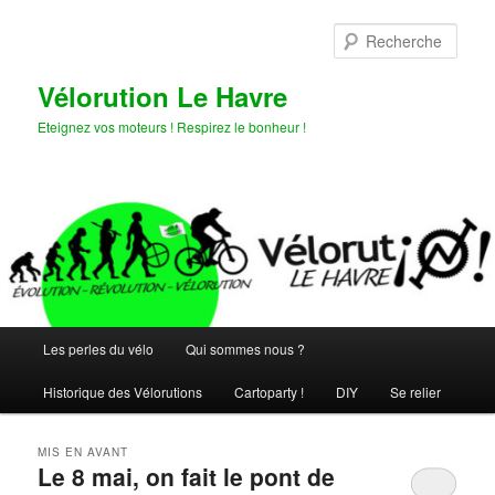
Aller
Aller
au
au
Rech
contenu
contenu
principal
secondaire
Vélorution Le Havre
Eteignez vos moteurs ! Respirez le bonheur !
Menu
Les perles du vélo
Qui sommes nous ?
principal
Historique des Vélorutions
Cartoparty !
DIY
Se relier
MIS EN AVANT
Le 8 mai, on fait le pont de