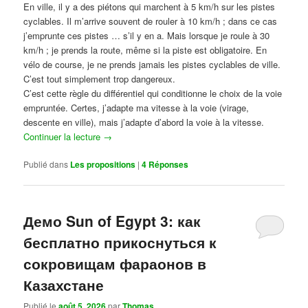
En ville, il y a des piétons qui marchent à 5 km/h sur les pistes
cyclables. Il m’arrive souvent de rouler à 10 km/h ; dans ce cas
j’emprunte ces pistes … s’il y en a. Mais lorsque je roule à 30
km/h ; je prends la route, même si la piste est obligatoire. En
vélo de course, je ne prends jamais les pistes cyclables de ville.
C’est tout simplement trop dangereux.
C’est cette règle du différentiel qui conditionne le choix de la voie
empruntée. Certes, j’adapte ma vitesse à la voie (virage,
descente en ville), mais j’adapte d’abord la voie à la vitesse.
Continuer la lecture
→
Publié dans
Les propositions
|
4
Réponses
Демо Sun of Egypt 3: как
бесплатно прикоснуться к
сокровищам фараонов в
Казахстане
Publié le
août 5, 2026
par
Thomas