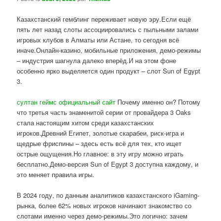
Казахстанский гемблинг переживает новую эру.Если ещё
пять лет назад слоты ассоциировались с пыльными залами
игровых клубов в Алматы или Астане, то сегодня всё
иначе.Онлайн-казино, мобильные приложения, демо-режимы
– индустрия шагнула далеко вперёд.И на этом фоне
особенно ярко выделяется один продукт – слот Sun of Egypt
3.
султан геймс официальный сайт
Почему именно он? Потому
что третья часть знаменитой серии от провайдера 3 Oaks
стала настоящим хитом среди казахстанских
игроков.Древний Египет, золотые скарабеи, риск-игра и
щедрые фриспины – здесь есть всё для тех, кто ищет
острые ощущения.Но главное: в эту игру можно играть
бесплатно.Демо-версия Sun of Egypt 3 доступна каждому, и
это меняет правила игры.
В 2024 году, по данным аналитиков казахстанского iGaming-
рынка, более 62% новых игроков начинают знакомство со
слотами именно через демо-режимы.Это логично: зачем