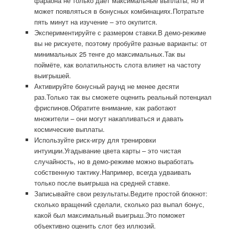
фараона не только даёт максимальные выплаты, но и
может появляться в бонусных комбинациях.Потратьте
пять минут на изучение – это окупится.
Экспериментируйте с размером ставки.В демо-режиме
вы не рискуете, поэтому пробуйте разные варианты: от
минимальных 25 тенге до максимальных.Так вы
поймёте, как волатильность слота влияет на частоту
выигрышей.
Активируйте бонусный раунд не менее десяти
раз.Только так вы сможете оценить реальный потенциал
фриспинов.Обратите внимание, как работают
множители – они могут накапливаться и давать
космические выплаты.
Используйте риск-игру для тренировки
интуиции.Угадывание цвета карты – это чистая
случайность, но в демо-режиме можно выработать
собственную тактику.Например, всегда удваивать
только после выигрыша на средней ставке.
Записывайте свои результаты.Ведите простой блокнот:
сколько вращений сделали, сколько раз выпал бонус,
какой был максимальный выигрыш.Это поможет
объективно оценить слот без иллюзий.