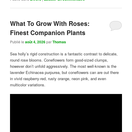
What To Grow With Roses:
Finest Companion Plants
Publié le
août 4, 2026
par
Thomas
Sea holly’s rigid construction is a fantastic contrast to delicate,
round rose blooms. Coneflowers form good-sized clumps,
however don’t unfold aggressively. The most well-known is the
lavender Echinacea purpurea, but coneflowers can are out there
in vivid raspberry-red, rusty orange, neon pink, and even
multicolor variations.