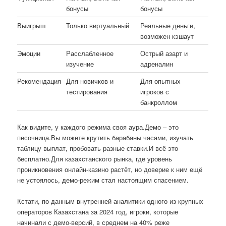
бонусы
бонусы
Выигрыш
Только виртуальный
Реальные деньги,
возможен кэшаут
Эмоции
Расслабленное
Острый азарт и
изучение
адреналин
Рекомендация
Для новичков и
Для опытных
тестирования
игроков с
банкроллом
Как видите, у каждого режима своя аура.Демо – это
песочница.Вы можете крутить барабаны часами, изучать
таблицу выплат, пробовать разные ставки.И всё это
бесплатно.Для казахстанского рынка, где уровень
проникновения онлайн-казино растёт, но доверие к ним ещё
не устоялось, демо-режим стал настоящим спасением.
Кстати, по данным внутренней аналитики одного из крупных
операторов Казахстана за 2024 год, игроки, которые
начинали с демо-версий, в среднем на 40% реже