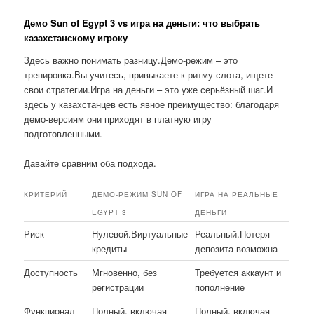
Демо Sun of Egypt 3 vs игра на деньги: что выбрать
казахстанскому игроку
Здесь важно понимать разницу.Демо-режим – это
тренировка.Вы учитесь, привыкаете к ритму слота, ищете
свои стратегии.Игра на деньги – это уже серьёзный шаг.И
здесь у казахстанцев есть явное преимущество: благодаря
демо-версиям они приходят в платную игру
подготовленными.
Давайте сравним оба подхода.
КРИТЕРИЙ
ДЕМО-РЕЖИМ SUN OF
ИГРА НА РЕАЛЬНЫЕ
EGYPT 3
ДЕНЬГИ
Риск
Нулевой.Виртуальные
Реальный.Потеря
кредиты
депозита возможна
Доступность
Мгновенно, без
Требуется аккаунт и
регистрации
пополнение
Функционал
Полный, включая
Полный, включая