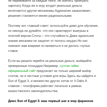
не переживаете за каждый тенге, не боитесь проиграть
зарплату.Когда же в игру входят реальные деньги,
включаются другие механизмы.Адреналин зашкаливает,
решения становятся менее рациональными.
Поэтому вот главный совет: используйте демо для обучения,
но никогда не думайте, что оно гарантирует выигрыш в
платной версии.Слоты – это случайность.Даже идеальное
знание механики не защитит от полосы неудач.Но оно
поможет вам вовремя остановиться и не делать глупых
ставок.
Если вы решите перейти на реальные деньги, выбирайте
проверенные площадки.Например,
султан геймс
официальный сайт
предлагает не только широкий выбор
слотов, но и честные условия для игры.Здесь вы найдёте и
Sun of Egypt 3, и множество других хитов от 3 Oaks.А
главное – платформа работает легально в рамках
казахстанского законодательства.
Демо Sun of Egypt 3: ваш первый шаг в мир фараонов