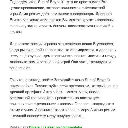
Подведём итог. Sun of Egypt 3 – это не просто слот.Это
целое приключение, которое начинается с бесплатной
игры.Демо-режим даёт вам ключи к сокровищам Древнего
Египта без каких-либо рисков.Вы можете крутить барабаны
сколько угодно, изучать бонусы, наслаждаться графикой и
звуком.
Для казахстанских игроков это особенно ценно.В условиях,
когда рынок онлайн-казино только формируется, а доверие к
нему ещё хрупкое, демо-версии становятся мостиком между
любопытством и осознанной игрой.Они учат, тренируют и
развлекают.
Так что не откладывайте.Запускайте демо Sun of Egypt 3
прямо сейчас.Почувствуйте себя археологом, который нашёл
древний артефакт.И кто знает – может быть, после
бесплатной тренировки вы решитесь на настоящее
приключение с реальными ставками.Главное – подходите к
этому с умом.И помните: азарт хорош в меру.А демо-режим
– лучший способ эту меру почувствовать.
Publié dans
Divers
|
Laisser un commentaire