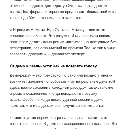
активнее внедряют демо-доступ.Это стало стандартом
рынка.Платформы, которые не предлагают бесплатной игры,
теряют до 30% потенциальных клиентов.
« Игроки из Алматы, Нур-Султана, Атырау – все хотят
сначала попробовать.Это разумно.И мы советуем нашим
партнёрам делать демо-режим максимально доступным.Без
регистрации, без ограничений по времени.Только так можно
завоевать доверие », – добавляет эксперт.
От демо к реальности: как не потерять голову
Демо-режим – это прекрасно.Но рано или поздно у многих
возникает желание попробовать игру на реальные деньги.И
здесь важно сохранять холодный рассудок.Казахстанские
игроки, к сожалению, иногда попадают в ловушку
азарта.Особенно когда после удачной сессии в демо
кажется, что и на деньги всё получится так же легко.
Помните: демо-версия и игра на реальные ставки – это
разные вселенные.В демо нет эмоционального давления.Вы