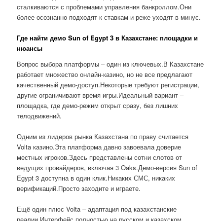
сталкиваются с проблемами управления банкроллом.Они
более осознанно подходят к ставкам и реже уходят в минус.
Где найти демо Sun of Egypt 3 в Казахстане: площадки и
нюансы
Вопрос выбора платформы – один из ключевых.В Казахстане
работает множество онлайн-казино, но не все предлагают
качественный демо-доступ.Некоторые требуют регистрации,
другие ограничивают время игры.Идеальный вариант –
площадка, где демо-режим открыт сразу, без лишних
телодвижений.
Одним из лидеров рынка Казахстана по праву считается
Volta казино.Эта платформа давно завоевала доверие
местных игроков.Здесь представлены сотни слотов от
ведущих провайдеров, включая 3 Oaks.Демо-версия Sun of
Egypt 3 доступна в один клик.Никаких СМС, никаких
верификаций.Просто заходите и играете.
Ещё один плюс Volta – адаптация под казахстанские
реалии.Интерфейс полностью на русском и казахском