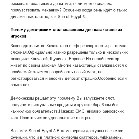
рисковать реальными деньгами, если можно сначала
прочувствовать механику? Особенно когда речь идёт о таких
динамичных слотах, как Sun of Egypt 3.
Почему демо-режим стал спасением для казахстанских
игроков
Законодательство Казахстана в сфере азартных игр – штука
сложная.Официально казино разрешены только в нескольких
локациях: Капчагай, Щучинск, Боровое.Но онлайн-сектор
живёт по своим законам.Многие казахстанцы сталкиваются с
проблемой: хочется попробовать новый слот, но
регистрироваться и вносить депозит страшно.Особенно если
опыта нет.
Демо-режим решает эту проблему.Вы запускаете слот,
получаете виртуальные кредиты и крутите барабаны без
каких-либо обязательств.Никаких СМС, никаких банковских
карт.Просто чистое удовольствие от игры.
Возьмём Sun of Egypt 3.В демо-версии доступны все те же
функции, что и в платной: символы скаттеров, wild-замены,