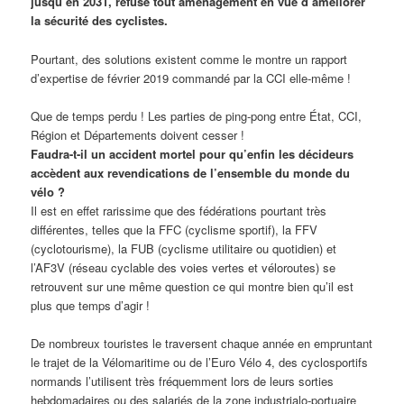
jusqu’en 2031, refuse tout aménagement en vue d’améliorer
la sécurité des cyclistes.
Pourtant, des solutions existent comme le montre un rapport
d’expertise de février 2019 commandé par la CCI elle-même !
Que de temps perdu ! Les parties de ping-pong entre État, CCI,
Région et Départements doivent cesser !
Faudra-t-il un accident mortel pour qu’enfin les décideurs
accèdent aux revendications de l’ensemble du monde du
vélo ?
Il est en effet rarissime que des fédérations pourtant très
différentes, telles que la FFC (cyclisme sportif), la FFV
(cyclotourisme), la FUB (cyclisme utilitaire ou quotidien) et
l’AF3V (réseau cyclable des voies vertes et véloroutes) se
retrouvent sur une même question ce qui montre bien qu’il est
plus que temps d’agir !
De nombreux touristes le traversent chaque année en empruntant
le trajet de la Vélomaritime ou de l’Euro Vélo 4, des cyclosportifs
normands l’utilisent très fréquemment lors de leurs sorties
hebdomadaires ou des salariés de la zone industrialo-portuaire