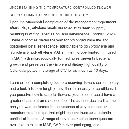
UNDERSTANDING THE TEMPERATURE-CONTROLLED FLOWER
SUPPLY CHAIN TO ENSURE PRODUCT QUALITY
Upon the successful completion of the management experiment
after 6 days, ethylene levels steadied at thirteen.22 ppm,
resulting in wilting, abscission, and senescence (Poonsri, 2020).
These outcomes paved the way for prolonged vase life and
postponed petal senescence, attributable to polypropylene and
high-density polyethylene MAPs. The microperforated film used
in MAP with microscopically formed holes prevents bacterial
growth and preserves the visible and dietary high quality of
Calendula petals in storage at 5°C for as much as 10 days.
Learn on for a complete guide to preserving flowers contemporary
and a look into how lengthy they final in an array of conditions. If
you perceive how to care for flowers, your blooms could have a
greater chance at an extended life. The authors declare that the
analysis was performed in the absence of any business or
monetary relationships that might be construed as a potential
conflict of interest. A range of novel packaging techniques are
available, similar to MAP, CAP, clever packaging, and