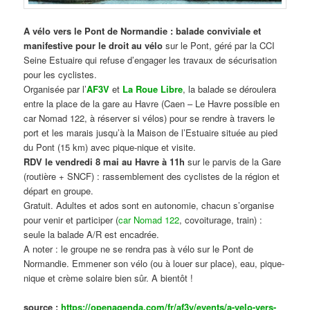
A vélo vers le Pont de Normandie : balade conviviale et
manifestive
pour le droit au vélo
sur le Pont, géré par la CCI
Seine Estuaire qui refuse d’engager les travaux de sécurisation
pour les cyclistes.
Organisée par l’
AF3V
et
La Roue Libre
, la balade se déroulera
entre la place de la gare au Havre (Caen – Le Havre possible en
car Nomad 122, à réserver si vélos) pour se rendre à travers le
port et les marais jusqu’à la Maison de l’Estuaire située au pied
du Pont (15 km) avec pique-nique et visite.
RDV le vendredi 8 mai au Havre à 11h
sur le parvis de la Gare
(routière + SNCF) : rassemblement des cyclistes de la région et
départ en groupe.
Gratuit. Adultes et ados sont en autonomie, chacun s’organise
pour venir et participer (
car Nomad 122
, covoiturage, train) :
seule la balade A/R est encadrée.
A noter : le groupe ne se rendra pas à vélo sur le Pont de
Normandie. Emmener son vélo (ou à louer sur place), eau, pique-
nique et crème solaire bien sûr. A bientôt !
source :
https://openagenda.com/fr/af3v/events/a-velo-vers-