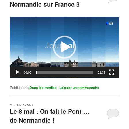
Normandie sur France 3
Publié le
mai 11, 2026
par
Steph
Lecteur
vidéo
00:00
02:35
Publié dans
Dans les médias
|
Laisser un commentaire
MIS EN AVANT
Le 8 mai : On fait le Pont …
de Normandie !