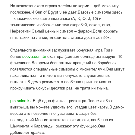
Но казахстанского игрока хлебом не корми – дай механику
посложнее.И Sun of Egypt 3 её даёт.Базовые символы здесь
– классические карточные знаки (A, K, Q, J, 10) и
тематические изображения: жук-скарабей, сокол, анкх,
Нефертити.Самый ценный символ – фараон.Если собрать
пять таких на линии, множитель ставки достигает 50x.
Отдельного внимания заслуживает бонусная игра.Три и
более
soeva.com.br
скаттера (символ солнца) активируют 10
фриспинов.Во время бесплатных вращений на барабанах
появляются специальные символы с множителями.Они могут
накапливаться, и в итоге вы получаете внушительные
выплаты.В демо-режиме это особенно приятно: можно
прокручивать бонусы десятки раз, не тратя ни тиына.
pro-salon.kz
Ещё одна фишка – риск-игра.После любого
выигрыша вы можете удвоить его, угадав цвет карты.В демо-
версии это позволяет почувствовать азарт без
последствий.Многие казахстанские игроки, особенно из
Шымкента и Караганды, обожают эту функцию.Она
добавляет драйва.