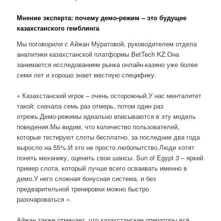
Мнение эксперта: почему демо-режим – это будущее
казахстанского гемблинга
Мы поговорили с Айжан Муратовой, руководителем отдела
аналитики казахстанской платформы BetTech KZ.Она
занимается исследованием рынка онлайн-казино уже более
семи лет и хорошо знает местную специфику.
« Казахстанский игрок – очень осторожный.У нас менталитет
такой: сначала семь раз отмерь, потом один раз
отрежь.Демо-режимы идеально вписываются в эту модель
поведения.Мы видим, что количество пользователей,
которые тестируют слоты бесплатно, за последние два года
выросло на 55%.И это не просто любопытство.Люди хотят
понять механику, оценить свои шансы. Sun of Egypt 3 – яркий
пример слота, который лучше всего осваивать именно в
демо.У него сложная бонусная система, и без
предварительной тренировки можно быстро
разочароваться ».
Айжан также отмечает, что казахстанские операторы всё