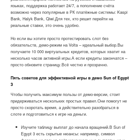
языках, поддержка работает 24/7, а пополнение счёта
возможно через популярные в РК платёжные системы: Kaspi
Bank, Halyk Bank, Qiwi.Для тех, кто решит перейти на
реальные ставки, это очень удобно.
Но если вы хотите просто протестировать слот без
обязательств, демо-режим на Volta – идеальный выбор.Вы
получаете 10 000 виртуальных кредитов, которых хватит на
несколько часов активной игры.А если кредиты закончатся –
просто обновите страницу.Всё честно и прозрачно.
Пять советов для эффективной игры в демо Sun of Egypt
3
Чтобы получить максимум пользы от демо-версии, стоит
придерживаться нескольких простых правил.Они помогут не
просто скоротать время, а действительно разобраться в
слоте и подготовиться к игре на деньги.
Изучите таблицу выплат до начала вращений.В Sun of
Egypt 3 есть скрытые нюансы: например, символ