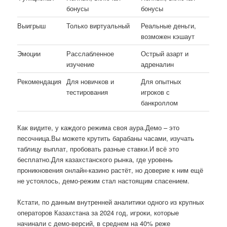
бонусы
бонусы
Выигрыш
Только виртуальный
Реальные деньги,
возможен кэшаут
Эмоции
Расслабленное
Острый азарт и
изучение
адреналин
Рекомендация
Для новичков и
Для опытных
тестирования
игроков с
банкроллом
Как видите, у каждого режима своя аура.Демо – это
песочница.Вы можете крутить барабаны часами, изучать
таблицу выплат, пробовать разные ставки.И всё это
бесплатно.Для казахстанского рынка, где уровень
проникновения онлайн-казино растёт, но доверие к ним ещё
не устоялось, демо-режим стал настоящим спасением.
Кстати, по данным внутренней аналитики одного из крупных
операторов Казахстана за 2024 год, игроки, которые
начинали с демо-версий, в среднем на 40% реже