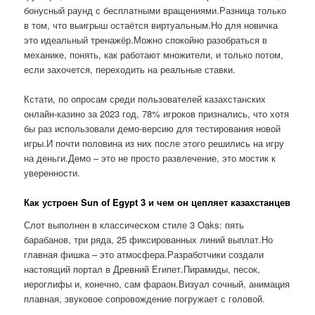
бонусный раунд с бесплатными вращениями.Разница только
в том, что выигрыш остаётся виртуальным.Но для новичка
это идеальный тренажёр.Можно спокойно разобраться в
механике, понять, как работают множители, и только потом,
если захочется, переходить на реальные ставки.
Кстати, по опросам среди пользователей казахстанских
онлайн-казино за 2023 год, 78% игроков признались, что хотя
бы раз использовали демо-версию для тестирования новой
игры.И почти половина из них после этого решились на игру
на деньги.Демо – это не просто развлечение, это мостик к
уверенности.
Как устроен Sun of Egypt 3 и чем он цепляет казахстанцев
Слот выполнен в классическом стиле 3 Oaks: пять
барабанов, три ряда, 25 фиксированных линий выплат.Но
главная фишка – это атмосфера.Разработчики создали
настоящий портал в Древний Египет.Пирамиды, песок,
иероглифы и, конечно, сам фараон.Визуал сочный, анимация
плавная, звуковое сопровождение погружает с головой.