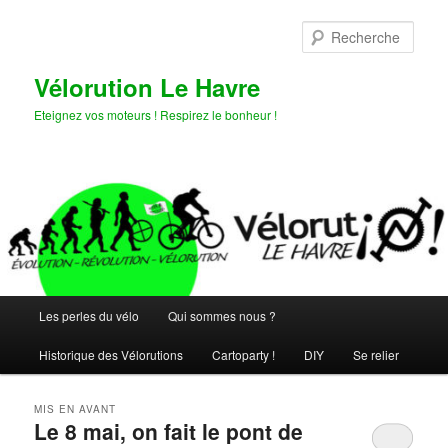
Aller
Aller
au
au
Rech
contenu
contenu
principal
secondaire
Vélorution Le Havre
Eteignez vos moteurs ! Respirez le bonheur !
Menu
Les perles du vélo
Qui sommes nous ?
principal
Historique des Vélorutions
Cartoparty !
DIY
Se relier
MIS EN AVANT
Le 8 mai, on fait le pont de