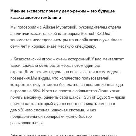
Мнение эксперта: почему демо-режим – это будущее
казахстанского гемблинга
Мы поговорили с Айжан Муратовой, руководителем отдела
аналитики казахстанской платформы BetTech KZ.Она
занимается исследованием рынка онлайн-казино уже более
семи лет и хорошо знает местную специфику.
« Казахстанский игрок – очень осторожный.У нас менталитет
такой: сначала семь раз отмерь, потом один раз
отрежь.Демо-режимы идеально вписываются в эту модель
поведения.Мы видим, что количество пользователей,
которые тестируют слоты бесплатно, за последние два года
выросло на 55%.И это не просто любопытство.Люди хотят
понять механику, оценить свои шансы. Sun of Egypt 3 – яркий
пример слота, который лучше всего осваивать именно в
демо.У него сложная бонусная система, и без
предварительной тренировки можно быстро
разочароваться ».
Айжан также отмечает, что казахстанские операторы всё