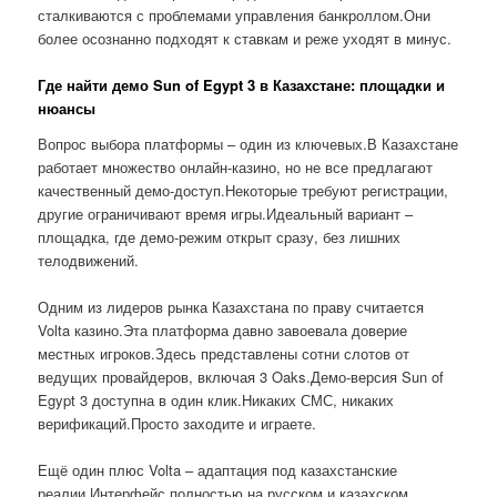
сталкиваются с проблемами управления банкроллом.Они
более осознанно подходят к ставкам и реже уходят в минус.
Где найти демо Sun of Egypt 3 в Казахстане: площадки и
нюансы
Вопрос выбора платформы – один из ключевых.В Казахстане
работает множество онлайн-казино, но не все предлагают
качественный демо-доступ.Некоторые требуют регистрации,
другие ограничивают время игры.Идеальный вариант –
площадка, где демо-режим открыт сразу, без лишних
телодвижений.
Одним из лидеров рынка Казахстана по праву считается
Volta казино.Эта платформа давно завоевала доверие
местных игроков.Здесь представлены сотни слотов от
ведущих провайдеров, включая 3 Oaks.Демо-версия Sun of
Egypt 3 доступна в один клик.Никаких СМС, никаких
верификаций.Просто заходите и играете.
Ещё один плюс Volta – адаптация под казахстанские
реалии.Интерфейс полностью на русском и казахском