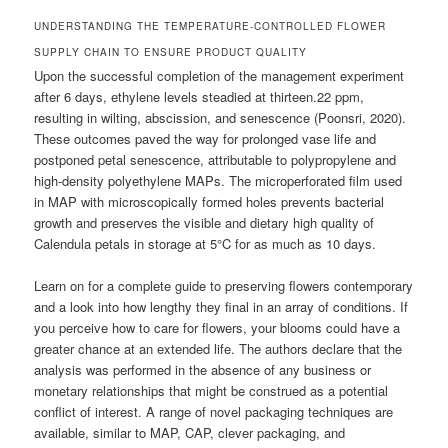
UNDERSTANDING THE TEMPERATURE-CONTROLLED FLOWER
SUPPLY CHAIN TO ENSURE PRODUCT QUALITY
Upon the successful completion of the management experiment
after 6 days, ethylene levels steadied at thirteen.22 ppm,
resulting in wilting, abscission, and senescence (Poonsri, 2020).
These outcomes paved the way for prolonged vase life and
postponed petal senescence, attributable to polypropylene and
high-density polyethylene MAPs. The microperforated film used
in MAP with microscopically formed holes prevents bacterial
growth and preserves the visible and dietary high quality of
Calendula petals in storage at 5°C for as much as 10 days.
Learn on for a complete guide to preserving flowers contemporary
and a look into how lengthy they final in an array of conditions. If
you perceive how to care for flowers, your blooms could have a
greater chance at an extended life. The authors declare that the
analysis was performed in the absence of any business or
monetary relationships that might be construed as a potential
conflict of interest. A range of novel packaging techniques are
available, similar to MAP, CAP, clever packaging, and