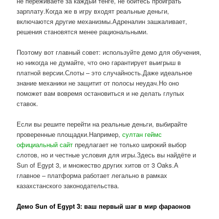
не переживаете за каждый тенге, не боитесь проиграть
зарплату.Когда же в игру входят реальные деньги,
включаются другие механизмы.Адреналин зашкаливает,
решения становятся менее рациональными.
Поэтому вот главный совет: используйте демо для обучения,
но никогда не думайте, что оно гарантирует выигрыш в
платной версии.Слоты – это случайность.Даже идеальное
знание механики не защитит от полосы неудач.Но оно
поможет вам вовремя остановиться и не делать глупых
ставок.
Если вы решите перейти на реальные деньги, выбирайте
проверенные площадки.Например,
султан геймс
официальный сайт
предлагает не только широкий выбор
слотов, но и честные условия для игры.Здесь вы найдёте и
Sun of Egypt 3, и множество других хитов от 3 Oaks.А
главное – платформа работает легально в рамках
казахстанского законодательства.
Демо Sun of Egypt 3: ваш первый шаг в мир фараонов