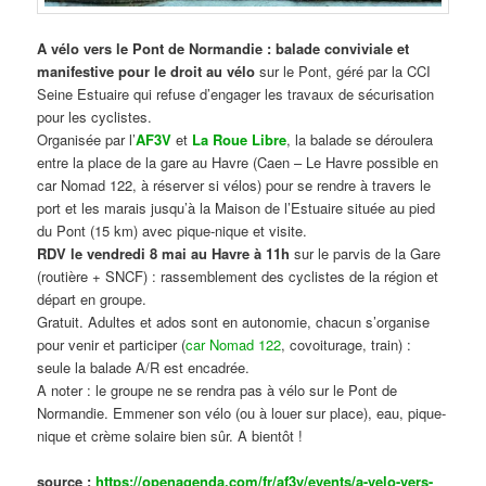
A vélo vers le Pont de Normandie : balade conviviale et
manifestive
pour le droit au vélo
sur le Pont, géré par la CCI
Seine Estuaire qui refuse d’engager les travaux de sécurisation
pour les cyclistes.
Organisée par l’
AF3V
et
La Roue Libre
, la balade se déroulera
entre la place de la gare au Havre (Caen – Le Havre possible en
car Nomad 122, à réserver si vélos) pour se rendre à travers le
port et les marais jusqu’à la Maison de l’Estuaire située au pied
du Pont (15 km) avec pique-nique et visite.
RDV le vendredi 8 mai au Havre à 11h
sur le parvis de la Gare
(routière + SNCF) : rassemblement des cyclistes de la région et
départ en groupe.
Gratuit. Adultes et ados sont en autonomie, chacun s’organise
pour venir et participer (
car Nomad 122
, covoiturage, train) :
seule la balade A/R est encadrée.
A noter : le groupe ne se rendra pas à vélo sur le Pont de
Normandie. Emmener son vélo (ou à louer sur place), eau, pique-
nique et crème solaire bien sûr. A bientôt !
source :
https://openagenda.com/fr/af3v/events/a-velo-vers-