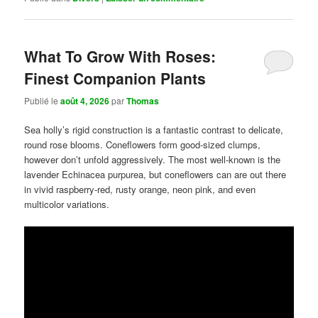
What To Grow With Roses:
Finest Companion Plants
Publié le
août 4, 2026
par
Thomas
Sea holly’s rigid construction is a fantastic contrast to delicate,
round rose blooms. Coneflowers form good-sized clumps,
however don’t unfold aggressively. The most well-known is the
lavender Echinacea purpurea, but coneflowers can are out there
in vivid raspberry-red, rusty orange, neon pink, and even
multicolor variations.