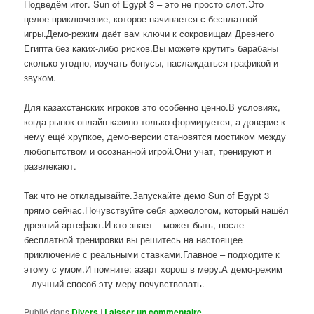
Подведём итог. Sun of Egypt 3 – это не просто слот.Это
целое приключение, которое начинается с бесплатной
игры.Демо-режим даёт вам ключи к сокровищам Древнего
Египта без каких-либо рисков.Вы можете крутить барабаны
сколько угодно, изучать бонусы, наслаждаться графикой и
звуком.
Для казахстанских игроков это особенно ценно.В условиях,
когда рынок онлайн-казино только формируется, а доверие к
нему ещё хрупкое, демо-версии становятся мостиком между
любопытством и осознанной игрой.Они учат, тренируют и
развлекают.
Так что не откладывайте.Запускайте демо Sun of Egypt 3
прямо сейчас.Почувствуйте себя археологом, который нашёл
древний артефакт.И кто знает – может быть, после
бесплатной тренировки вы решитесь на настоящее
приключение с реальными ставками.Главное – подходите к
этому с умом.И помните: азарт хорош в меру.А демо-режим
– лучший способ эту меру почувствовать.
Publié dans
Divers
|
Laisser un commentaire