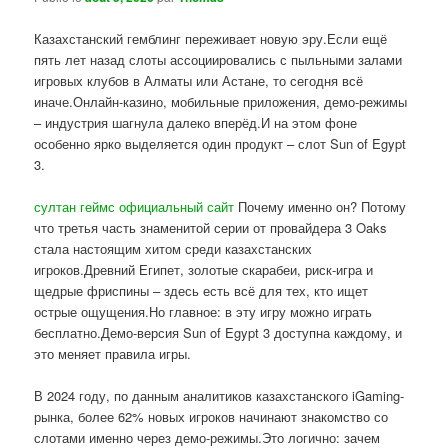
Казахстанский гемблинг переживает новую эру.Если ещё
пять лет назад слоты ассоциировались с пыльными залами
игровых клубов в Алматы или Астане, то сегодня всё
иначе.Онлайн-казино, мобильные приложения, демо-режимы
– индустрия шагнула далеко вперёд.И на этом фоне
особенно ярко выделяется один продукт – слот Sun of Egypt
3.
султан геймс официальный сайт
Почему именно он? Потому
что третья часть знаменитой серии от провайдера 3 Oaks
стала настоящим хитом среди казахстанских
игроков.Древний Египет, золотые скарабеи, риск-игра и
щедрые фриспины – здесь есть всё для тех, кто ищет
острые ощущения.Но главное: в эту игру можно играть
бесплатно.Демо-версия Sun of Egypt 3 доступна каждому, и
это меняет правила игры.
В 2024 году, по данным аналитиков казахстанского iGaming-
рынка, более 62% новых игроков начинают знакомство со
слотами именно через демо-режимы.Это логично: зачем