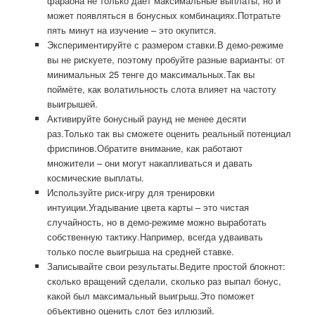
фараона не только даёт максимальные выплаты, но и
может появляться в бонусных комбинациях.Потратьте
пять минут на изучение – это окупится.
Экспериментируйте с размером ставки.В демо-режиме
вы не рискуете, поэтому пробуйте разные варианты: от
минимальных 25 тенге до максимальных.Так вы
поймёте, как волатильность слота влияет на частоту
выигрышей.
Активируйте бонусный раунд не менее десяти
раз.Только так вы сможете оценить реальный потенциал
фриспинов.Обратите внимание, как работают
множители – они могут накапливаться и давать
космические выплаты.
Используйте риск-игру для тренировки
интуиции.Угадывание цвета карты – это чистая
случайность, но в демо-режиме можно выработать
собственную тактику.Например, всегда удваивать
только после выигрыша на средней ставке.
Записывайте свои результаты.Ведите простой блокнот:
сколько вращений сделали, сколько раз выпал бонус,
какой был максимальный выигрыш.Это поможет
объективно оценить слот без иллюзий.