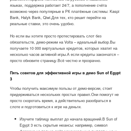
языках, поддержка работает 24/7, а пополнение счёта
возможно через популярные в РК платёжные системы: Kaspi
Bank, Halyk Bank, Qiwi.Для тех, кто решит перейти на
реальные ставки, это очень удобно.
Но если вы хотите просто протестировать слот без
обязательств, демо-режим на Volta – идеальный выбор.Вы
получаете 10 000 виртуальных кредитов, которых хватит на
несколько часов активной игры.А если кредиты закончатся –
просто обновите страницу.Всё честно и прозрачно.
Пять советов для эффективной игры в демо Sun of Egypt
3
Чтобы получить максимум пользы от демо-версии, стоит
придерживаться нескольких простых правил.Они помогут не
просто скоротать время, а действительно разобраться в
слоте и подготовиться к игре на деньги.
Изучите таблицу выплат до начала вращений.В Sun of
Egypt 3 есть скрытые нюансы: например, символ