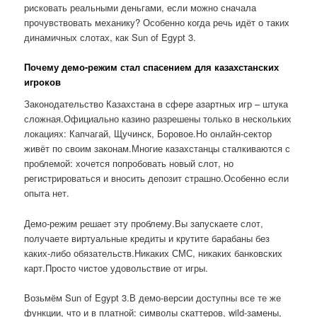
рисковать реальными деньгами, если можно сначала
прочувствовать механику? Особенно когда речь идёт о таких
динамичных слотах, как Sun of Egypt 3.
Почему демо-режим стал спасением для казахстанских
игроков
Законодательство Казахстана в сфере азартных игр – штука
сложная.Официально казино разрешены только в нескольких
локациях: Капчагай, Щучинск, Боровое.Но онлайн-сектор
живёт по своим законам.Многие казахстанцы сталкиваются с
проблемой: хочется попробовать новый слот, но
регистрироваться и вносить депозит страшно.Особенно если
опыта нет.
Демо-режим решает эту проблему.Вы запускаете слот,
получаете виртуальные кредиты и крутите барабаны без
каких-либо обязательств.Никаких СМС, никаких банковских
карт.Просто чистое удовольствие от игры.
Возьмём Sun of Egypt 3.В демо-версии доступны все те же
функции, что и в платной: символы скаттеров, wild-замены,