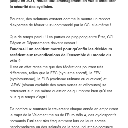
jusqu’en 2031, refuse tout aménagement en vue d’améliorer
la sécurité des cyclistes.
Pourtant, des solutions existent comme le montre un rapport
d’expertise de février 2019 commandé par la CCI elle-même !
Que de temps perdu ! Les parties de ping-pong entre État, CCI,
Région et Départements doivent cesser !
Faudra-t-il un accident mortel pour qu’enfin les décideurs
accèdent aux revendications de l’ensemble du monde du
vélo ?
Il est en effet rarissime que des fédérations pourtant très
différentes, telles que la FFC (cyclisme sportif), la FFV
(cyclotourisme), la FUB (cyclisme utilitaire ou quotidien) et
l’AF3V (réseau cyclable des voies vertes et véloroutes) se
retrouvent sur une même question ce qui montre bien qu’il est
plus que temps d’agir !
De nombreux touristes le traversent chaque année en empruntant
le trajet de la Vélomaritime ou de l’Euro Vélo 4, des cyclosportifs
normands l’utilisent très fréquemment lors de leurs sorties
hebdomadaires ou des salariés de la zone industrialo-portuaire