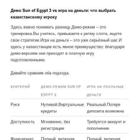
Демо Sun of Egypt 3 vs игра на деньги: что выбрать
казахстанскому игроку
Здесь важно понимать разницу.Демо-режим – это
тренировка.Вы учитесь, привыкаете к ритму слота, ищете
свои стратегии.Игра на деньги – это уже серьёзный шаг.И
здесь у казахстанцев есть явное преимущество: благодаря
демо-версиям они приходят в платную игру
подготовленными.
Давайте сравним оба подхода.
КРИТЕРИЙ
ДЕМО-РЕЖИМ SUN OF
ИГРА НА РЕАЛЬНЫЕ
EGYPT 3
ДЕНЬГИ
Риск
Нулевой.Виртуальные
Реальный.Потеря
кредиты
депозита возможна
Доступность
Мгновенно, без
Требуется аккаунт и
регистрации
пополнение
Функционал
Полный, включая
Полный, включая