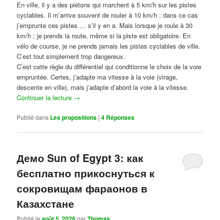
En ville, il y a des piétons qui marchent à 5 km/h sur les pistes
cyclables. Il m’arrive souvent de rouler à 10 km/h ; dans ce cas
j’emprunte ces pistes … s’il y en a. Mais lorsque je roule à 30
km/h ; je prends la route, même si la piste est obligatoire. En
vélo de course, je ne prends jamais les pistes cyclables de ville.
C’est tout simplement trop dangereux.
C’est cette règle du différentiel qui conditionne le choix de la voie
empruntée. Certes, j’adapte ma vitesse à la voie (virage,
descente en ville), mais j’adapte d’abord la voie à la vitesse.
Continuer la lecture
→
Publié dans
Les propositions
|
4
Réponses
Демо Sun of Egypt 3: как
бесплатно прикоснуться к
сокровищам фараонов в
Казахстане
Publié le
août 5, 2026
par
Thomas