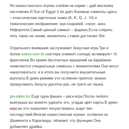
Но казахстанского игрока хлебом не корми – дай механику
посложнее.И Sun of Egypt 3 её даёт.Базовые символы здесь
– классические карточные знаки (A, K, Q, J, 10) и
тематические изображения: жук-скарабей, сокол, анкх,
Нефертити.Самый ценный символ – фараон.Если собрать
пять таких на линии, множитель ставки достигает 50x.
Отдельного внимания заслуживает бонусная игра.Три и
более
soeva.com.br
скаттера (символ солнца) активируют 10
фриспинов.Во время бесплатных вращений на барабанах
появляются специальные символы с множителями.Они могут
накапливаться, и в итоге вы получаете внушительные
выплаты.В демо-режиме это особенно приятно: можно
прокручивать бонусы десятки раз, не тратя ни тиына.
pro-salon.kz
Ещё одна фишка – риск-игра.После любого
выигрыша вы можете удвоить его, угадав цвет карты.В демо-
версии это позволяет почувствовать азарт без
последствий.Многие казахстанские игроки, особенно из
Шымкента и Караганды, обожают эту функцию.Она
добавляет драйва.