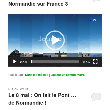
Normandie sur France 3
Publié le
mai 11, 2026
par
Steph
Lecteur
vidéo
00:00
02:35
Publié dans
Dans les médias
|
Laisser un commentaire
MIS EN AVANT
Le 8 mai : On fait le Pont …
de Normandie !