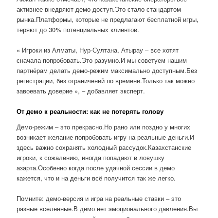
активнее внедряют демо-доступ.Это стало стандартом
рынка.Платформы, которые не предлагают бесплатной игры,
теряют до 30% потенциальных клиентов.
« Игроки из Алматы, Нур-Султана, Атырау – все хотят
сначала попробовать.Это разумно.И мы советуем нашим
партнёрам делать демо-режим максимально доступным.Без
регистрации, без ограничений по времени.Только так можно
завоевать доверие », – добавляет эксперт.
От демо к реальности: как не потерять голову
Демо-режим – это прекрасно.Но рано или поздно у многих
возникает желание попробовать игру на реальные деньги.И
здесь важно сохранять холодный рассудок.Казахстанские
игроки, к сожалению, иногда попадают в ловушку
азарта.Особенно когда после удачной сессии в демо
кажется, что и на деньги всё получится так же легко.
Помните: демо-версия и игра на реальные ставки – это
разные вселенные.В демо нет эмоционального давления.Вы