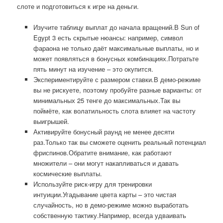
слоте и подготовиться к игре на деньги.
Изучите таблицу выплат до начала вращений.В Sun of
Egypt 3 есть скрытые нюансы: например, символ
фараона не только даёт максимальные выплаты, но и
может появляться в бонусных комбинациях.Потратьте
пять минут на изучение – это окупится.
Экспериментируйте с размером ставки.В демо-режиме
вы не рискуете, поэтому пробуйте разные варианты: от
минимальных 25 тенге до максимальных.Так вы
поймёте, как волатильность слота влияет на частоту
выигрышей.
Активируйте бонусный раунд не менее десяти
раз.Только так вы сможете оценить реальный потенциал
фриспинов.Обратите внимание, как работают
множители – они могут накапливаться и давать
космические выплаты.
Используйте риск-игру для тренировки
интуиции.Угадывание цвета карты – это чистая
случайность, но в демо-режиме можно выработать
собственную тактику.Например, всегда удваивать