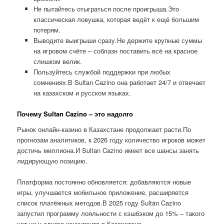
Не пытайтесь отыграться после проигрыша.Это
классическая ловушка, которая ведёт к ещё большим
потерям.
Выводите выигрыши сразу.Не держите крупные суммы
на игровом счёте – соблазн поставить всё на красное
слишком велик.
Пользуйтесь службой поддержки при любых
сомнениях.В Sultan Cazino она работает 24/7 и отвечает
на казахском и русском языках.
Почему Sultan Cazino – это надолго
Рынок онлайн-казино в Казахстане продолжает расти.По
прогнозам аналитиков, к 2026 году количество игроков может
достичь миллиона.И Sultan Cazino имеет все шансы занять
лидирующую позицию.
Платформа постоянно обновляется: добавляются новые
игры, улучшается мобильное приложение, расширяется
список платёжных методов.В 2025 году Sultan Cazino
запустил программу лояльности с кэшбэком до 15% – такого
нет ни у одного конкурента в Казахстане.