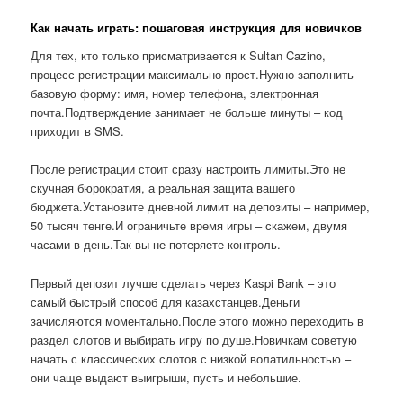
Как начать играть: пошаговая инструкция для новичков
Для тех, кто только присматривается к Sultan Cazino,
процесс регистрации максимально прост.Нужно заполнить
базовую форму: имя, номер телефона, электронная
почта.Подтверждение занимает не больше минуты – код
приходит в SMS.
После регистрации стоит сразу настроить лимиты.Это не
скучная бюрократия, а реальная защита вашего
бюджета.Установите дневной лимит на депозиты – например,
50 тысяч тенге.И ограничьте время игры – скажем, двумя
часами в день.Так вы не потеряете контроль.
Первый депозит лучше сделать через Kaspi Bank – это
самый быстрый способ для казахстанцев.Деньги
зачисляются моментально.После этого можно переходить в
раздел слотов и выбирать игру по душе.Новичкам советую
начать с классических слотов с низкой волатильностью –
они чаще выдают выигрыши, пусть и небольшие.