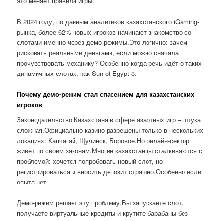
это меняет правила игры.
В 2024 году, по данным аналитиков казахстанского iGaming-
рынка, более 62% новых игроков начинают знакомство со
слотами именно через демо-режимы.Это логично: зачем
рисковать реальными деньгами, если можно сначала
прочувствовать механику? Особенно когда речь идёт о таких
динамичных слотах, как Sun of Egypt 3.
Почему демо-режим стал спасением для казахстанских
игроков
Законодательство Казахстана в сфере азартных игр – штука
сложная.Официально казино разрешены только в нескольких
локациях: Капчагай, Щучинск, Боровое.Но онлайн-сектор
живёт по своим законам.Многие казахстанцы сталкиваются с
проблемой: хочется попробовать новый слот, но
регистрироваться и вносить депозит страшно.Особенно если
опыта нет.
Демо-режим решает эту проблему.Вы запускаете слот,
получаете виртуальные кредиты и крутите барабаны без