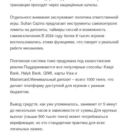
транзакции проходят через защищённые шлюзы.
Отдельного внимания заслуживает политика ответственной
игры. Sultan Cazino предлагает инструменты самоконтроля:
лимиты на депозиты, таймеры сессий и возможность
самоисключения.В 2024 году более 8 тысяч игроков
воспользовались этими функциями, что говорит о реальной
работе механизма.
Платежная система тоже продумана под казахстанские
реалии.Поддерживаются все популярные способы: Kaspi
Bank, Halyk Bank, QIWI, карты Visa и
Mastercard.Минимальный депозит – всего 1000 тенге, что
делает платформу доступной для игроков с разным
бюджетом.
Вывод средств, как уже упоминалось, занимает от 5 минут
до нескольких часов в зависимости от суммы.Для крупных
выплат (свыше 500 тысяч тенге) может потребоваться
верификация, но это стандартная практика для всех
легальных казино.