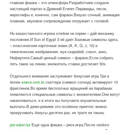
главная фишка – это атмосфера.Разработчики создали
настоящий портал в Древний Египет.Пирамиды, песок,
иероглифы и, конечно, сам фараон.Визуал сочный, анимация
плавная, звуковое сопровождение погружает с головой.
Но казахстанского игрока хлебом не корми – дай механику
посложнее.И Sun of Egypt 3 её даёт.Базовые символы здесь
– классические карточные знаки (A, K, Q, J, 10) и
тематические изображения: жук-скарабей, сокол, анкх,
Нефертити.Самый ценный символ – фараон.Если собрать
пять таких на линии, множитель ставки достигает 50x.
Отдельного внимания заслуживает бонусная игра.Три и
более
soeva.com.br
скаттера (символ солнца) активируют 10
фриспинов.Во время бесплатных вращений на барабанах
появляются специальные символы с множителями.Они могут
накапливаться, и в итоге вы получаете внушительные
выплаты.В демо-режиме это особенно приятно: можно
прокручивать бонусы десятки раз, не тратя ни тиына.
pro-salon.kz
Ещё одна фишка – риск-игра.После любого