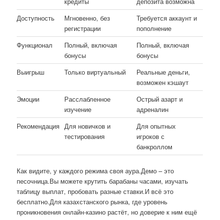
кредиты
депозита возможна
Доступность
Мгновенно, без
Требуется аккаунт и
регистрации
пополнение
Функционал
Полный, включая
Полный, включая
бонусы
бонусы
Выигрыш
Только виртуальный
Реальные деньги,
возможен кэшаут
Эмоции
Расслабленное
Острый азарт и
изучение
адреналин
Рекомендация
Для новичков и
Для опытных
тестирования
игроков с
банкроллом
Как видите, у каждого режима своя аура.Демо – это
песочница.Вы можете крутить барабаны часами, изучать
таблицу выплат, пробовать разные ставки.И всё это
бесплатно.Для казахстанского рынка, где уровень
проникновения онлайн-казино растёт, но доверие к ним ещё