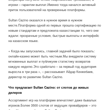
игроки – гарантии выплат.Именно тогда начался активный
приток пользователей на проверенные платформы.
Sultan Cazino оказался в нужное время в нужном
месте.Платформа одной из первых прошла сертификацию по
новым стандартам и предложила казахстанцам то, чего они
ждали: прозрачные условия, быстрые выплаты и интерфейс
на казахском языке.
« Когда мы запускались, главной задачей было показать:
онлайн-казино может быть честным.Мы внедрили систему
мгновенных выплат и публикуем статистику возвратов
каждую неделю.Это сработало – за первый год аудитория
выросла в три раза », – рассказывает Айдар Кенжебаев,
директор по развитию Sultan Cazino.
Что предлагает Sultan Cazino: от слотов до живых
дилеров
Ассортимент игр на платформе впечатляет даже бывалых
игроков.Более 3500 слотов от ведущих провайдеров – это