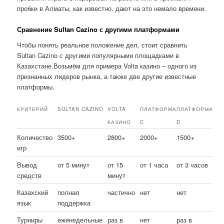
пробки в Алматы, как известно, дают на это немало времени.
Сравнение Sultan Cazino с другими платформами
Чтобы понять реальное положение дел, стоит сравнить
Sultan Cazino с другими популярными площадками в
Казахстане.Возьмём для примера Volta казино – одного из
признанных лидеров рынка, а также две другие известные
платформы.
КРИТЕРИЙ
SULTAN CAZINO
VOLTA
ПЛАТФОРМА
ПЛАТФОРМА
КАЗИНО
C
D
Количество
3500+
2800+
2000+
1500+
игр
Вывод
от 5 минут
от 15
от 1 часа
от 3 часов
средств
минут
Казахский
полная
частично
нет
нет
язык
поддержка
Турниры
еженедельные
раз в
нет
раз в