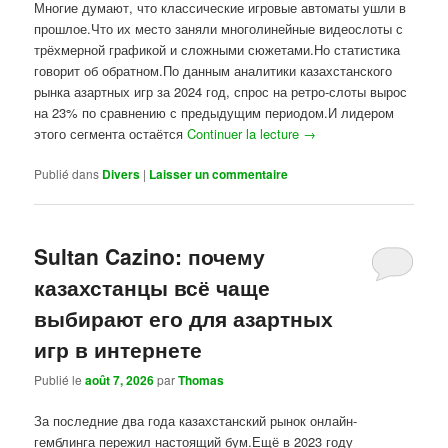
Многие думают, что классические игровые автоматы ушли в
прошлое.Что их место заняли многолинейные видеослоты с
трёхмерной графикой и сложными сюжетами.Но статистика
говорит об обратном.По данным аналитики казахстанского
рынка азартных игр за 2024 год, спрос на ретро-слоты вырос
на 23% по сравнению с предыдущим периодом.И лидером
этого сегмента остаётся
Continuer la lecture
→
Publié dans
Divers
|
Laisser un commentaire
Sultan Cazino: почему
казахстанцы всё чаще
выбирают его для азартных
игр в интернете
Publié le
août 7, 2026
par
Thomas
За последние два года казахстанский рынок онлайн-
гемблинга пережил настоящий бум.Ещё в 2023 году