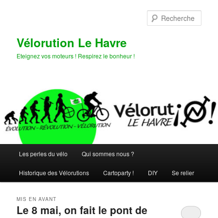
Aller
Aller
au
au
Rech
contenu
contenu
principal
secondaire
Vélorution Le Havre
Eteignez vos moteurs ! Respirez le bonheur !
Menu
Les perles du vélo
Qui sommes nous ?
principal
Historique des Vélorutions
Cartoparty !
DIY
Se relier
MIS EN AVANT
Le 8 mai, on fait le pont de