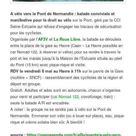
A vélo vers le Pont de Normandie : balade conviviale et
manifestive
pour le droit au vélo
sur le Pont, géré par la CCI
Seine Estuaire qui refuse d’engager les travaux de sécurisation
pour les cyclistes.
Organisée par l’
AF3V
et
La Roue Libre
, la balade se déroulera
entre la place de la gare au Havre (Caen – Le Havre possible en
car Nomad 122, à réserver si vélos) pour se rendre à travers le
port et les marais jusqu’à la Maison de l’Estuaire située au pied
du Pont (15 km) avec pique-nique et visite.
RDV le vendredi 8 mai au Havre à 11h
sur le parvis de la Gare
(routière + SNCF) : rassemblement des cyclistes de la région et
départ en groupe.
Gratuit. Adultes et ados sont en autonomie, chacun s’organise
pour venir et participer (
car Nomad 122
, covoiturage, train) :
seule la balade A/R est encadrée.
A noter : le groupe ne se rendra pas à vélo sur le Pont de
Normandie. Emmener son vélo (ou à louer sur place), eau, pique-
nique et crème solaire bien sûr. A bientôt !
source :
https://openagenda.com/fr/af3v/events/a-velo-vers-