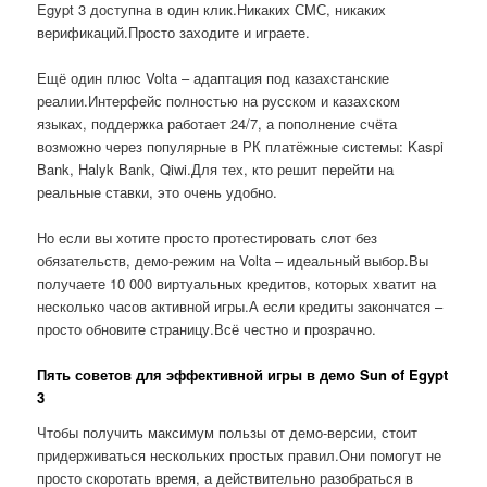
Egypt 3 доступна в один клик.Никаких СМС, никаких
верификаций.Просто заходите и играете.
Ещё один плюс Volta – адаптация под казахстанские
реалии.Интерфейс полностью на русском и казахском
языках, поддержка работает 24/7, а пополнение счёта
возможно через популярные в РК платёжные системы: Kaspi
Bank, Halyk Bank, Qiwi.Для тех, кто решит перейти на
реальные ставки, это очень удобно.
Но если вы хотите просто протестировать слот без
обязательств, демо-режим на Volta – идеальный выбор.Вы
получаете 10 000 виртуальных кредитов, которых хватит на
несколько часов активной игры.А если кредиты закончатся –
просто обновите страницу.Всё честно и прозрачно.
Пять советов для эффективной игры в демо Sun of Egypt
3
Чтобы получить максимум пользы от демо-версии, стоит
придерживаться нескольких простых правил.Они помогут не
просто скоротать время, а действительно разобраться в