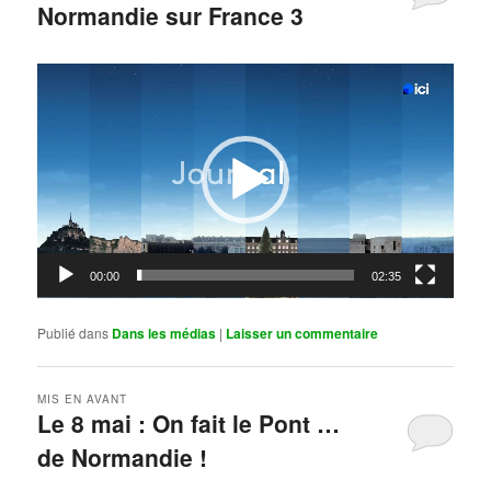
Normandie sur France 3
Publié le
mai 11, 2026
par
Steph
Lecteur
vidéo
00:00
02:35
Publié dans
Dans les médias
|
Laisser un commentaire
MIS EN AVANT
Le 8 mai : On fait le Pont …
de Normandie !