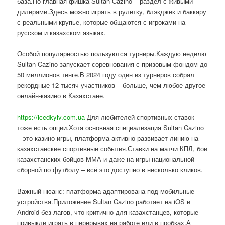
база.Но главная фишка Sultan Cazino – раздел с живыми
дилерами.Здесь можно играть в рулетку, блэкджек и баккару
с реальными крупье, которые общаются с игроками на
русском и казахском языках.
Особой популярностью пользуются турниры.Каждую неделю
Sultan Cazino запускает соревнования с призовым фондом до
50 миллионов тенге.В 2024 году один из турниров собрал
рекордные 12 тысяч участников – больше, чем любое другое
онлайн-казино в Казахстане.
https://icedkyiv.com.ua
Для любителей спортивных ставок
тоже есть опции.Хотя основная специализация Sultan Cazino
– это казино-игры, платформа активно развивает линию на
казахстанские спортивные события.Ставки на матчи КПЛ, бои
казахстанских бойцов ММА и даже на игры национальной
сборной по футболу – всё это доступно в несколько кликов.
Важный нюанс: платформа адаптирована под мобильные
устройства.Приложение Sultan Cazino работает на iOS и
Android без лагов, что критично для казахстанцев, которые
привыкли играть в перерывах на работе или в пробках.А