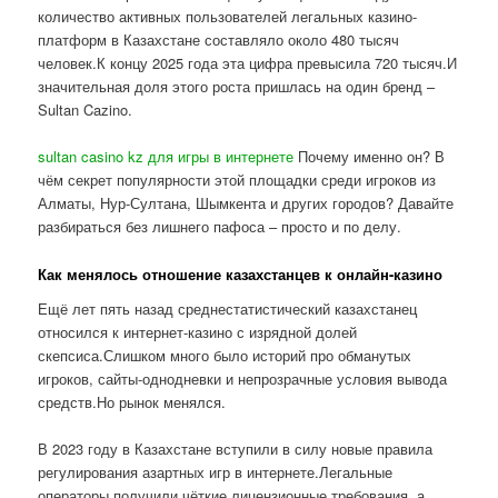
количество активных пользователей легальных казино-
платформ в Казахстане составляло около 480 тысяч
человек.К концу 2025 года эта цифра превысила 720 тысяч.И
значительная доля этого роста пришлась на один бренд –
Sultan Cazino.
sultan casino kz для игры в интернете
Почему именно он? В
чём секрет популярности этой площадки среди игроков из
Алматы, Нур-Султана, Шымкента и других городов? Давайте
разбираться без лишнего пафоса – просто и по делу.
Как менялось отношение казахстанцев к онлайн-казино
Ещё лет пять назад среднестатистический казахстанец
относился к интернет-казино с изрядной долей
скепсиса.Слишком много было историй про обманутых
игроков, сайты-однодневки и непрозрачные условия вывода
средств.Но рынок менялся.
В 2023 году в Казахстане вступили в силу новые правила
регулирования азартных игр в интернете.Легальные
операторы получили чёткие лицензионные требования, а