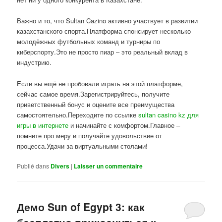
Важно и то, что Sultan Cazino активно участвует в развитии
казахстанского спорта.Платформа спонсирует несколько
молодёжных футбольных команд и турниры по
киберспорту.Это не просто пиар – это реальный вклад в
индустрию.
Если вы ещё не пробовали играть на этой платформе,
сейчас самое время.Зарегистрируйтесь, получите
приветственный бонус и оцените все преимущества
самостоятельно.Переходите по ссылке
sultan casino kz для
игры в интернете
и начинайте с комфортом.Главное –
помните про меру и получайте удовольствие от
процесса.Удачи за виртуальными столами!
Publié dans
Divers
|
Laisser un commentaire
Демо Sun of Egypt 3: как
бесплатно прикоснуться к