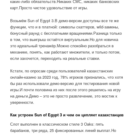
каких-либо обязательств.Никаких СМС, никаких банковских
карт.Просто чистое удовольствие от игры.
Возьмём Sun of Egypt 3.В демо-версии доступны все те же
функции, что и в платной: символы скаттеров, wild-замены,
бонусный раунд с бесплатными вращениями.Разница только
в том, что выигрыш остаётся виртуальным.Но для новичка
это идеальный тренажёр.Можно спокойно разобраться в
механике, понять, как работают множители, и только потом,
если захочется, переходить на реальные ставки.
Кстати, по опросам среди пользователей казахстанских
онлайн-казино за 2023 год, 78% игроков признались, что хотя
бы раз использовали демо-версию для тестирования новой
игры.И почти половина из них после этого решились на игру
на деньги.Демо – это не просто развлечение, это мостик к
уверенности.
Как устроен Sun of Egypt 3 и чем он цепляет казахстанцев
Слот выполнен в классическом стиле 3 Oaks: пять
барабанов, три ряда, 25 фиксированных линий выплат.Но