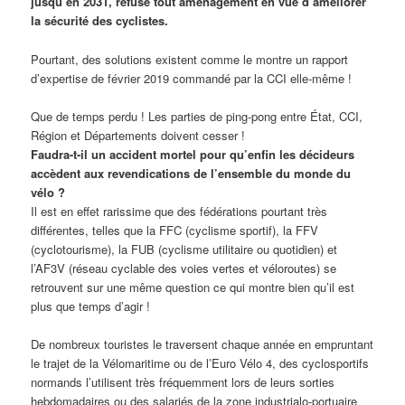
jusqu’en 2031, refuse tout aménagement en vue d’améliorer
la sécurité des cyclistes.
Pourtant, des solutions existent comme le montre un rapport
d’expertise de février 2019 commandé par la CCI elle-même !
Que de temps perdu ! Les parties de ping-pong entre État, CCI,
Région et Départements doivent cesser !
Faudra-t-il un accident mortel pour qu’enfin les décideurs
accèdent aux revendications de l’ensemble du monde du
vélo ?
Il est en effet rarissime que des fédérations pourtant très
différentes, telles que la FFC (cyclisme sportif), la FFV
(cyclotourisme), la FUB (cyclisme utilitaire ou quotidien) et
l’AF3V (réseau cyclable des voies vertes et véloroutes) se
retrouvent sur une même question ce qui montre bien qu’il est
plus que temps d’agir !
De nombreux touristes le traversent chaque année en empruntant
le trajet de la Vélomaritime ou de l’Euro Vélo 4, des cyclosportifs
normands l’utilisent très fréquemment lors de leurs sorties
hebdomadaires ou des salariés de la zone industrialo-portuaire