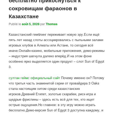
сокровищам фараонов в
Казахстане
Publié le
août 5, 2026
par
Thomas
Казахстанский гемблинг переживает новую эру.Если ещё
пять лет назад слоты ассоциировались с пыльными залами
игровых клубов в Алматы или Астане, то сегодня всё
иначе.Онлайн-казино, мобильные приложения, демо-режимы
– индустрия шагнула далеко вперёд.И на этом фоне
особенно ярко выделяется один продукт – слот Sun of Egypt
3.
султан геймс официальный сайт
Почему именно он? Потому
что третья часть знаменитой серии от провайдера 3 Oaks
стала настоящим хитом среди казахстанских
игроков.Древний Египет, золотые скарабеи, риск-игра и
щедрые фриспины – здесь есть всё для тех, кто ищет
острые ощущения.Но главное: в эту игру можно играть
бесплатно.Демо-версия Sun of Egypt 3 доступна каждому, и