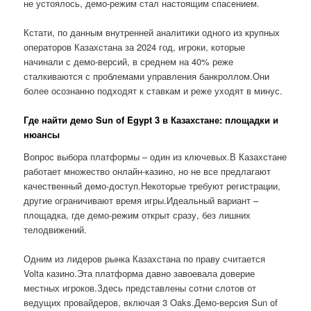
не устоялось, демо-режим стал настоящим спасением.
Кстати, по данным внутренней аналитики одного из крупных
операторов Казахстана за 2024 год, игроки, которые
начинали с демо-версий, в среднем на 40% реже
сталкиваются с проблемами управления банкроллом.Они
более осознанно подходят к ставкам и реже уходят в минус.
Где найти демо Sun of Egypt 3 в Казахстане: площадки и
нюансы
Вопрос выбора платформы – один из ключевых.В Казахстане
работает множество онлайн-казино, но не все предлагают
качественный демо-доступ.Некоторые требуют регистрации,
другие ограничивают время игры.Идеальный вариант –
площадка, где демо-режим открыт сразу, без лишних
телодвижений.
Одним из лидеров рынка Казахстана по праву считается
Volta казино.Эта платформа давно завоевала доверие
местных игроков.Здесь представлены сотни слотов от
ведущих провайдеров, включая 3 Oaks.Демо-версия Sun of