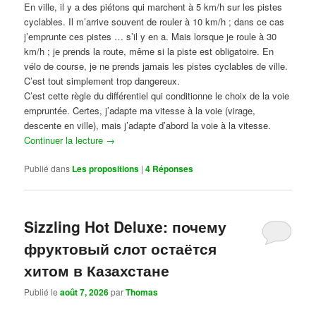
En ville, il y a des piétons qui marchent à 5 km/h sur les pistes
cyclables. Il m’arrive souvent de rouler à 10 km/h ; dans ce cas
j’emprunte ces pistes … s’il y en a. Mais lorsque je roule à 30
km/h ; je prends la route, même si la piste est obligatoire. En
vélo de course, je ne prends jamais les pistes cyclables de ville.
C’est tout simplement trop dangereux.
C’est cette règle du différentiel qui conditionne le choix de la voie
empruntée. Certes, j’adapte ma vitesse à la voie (virage,
descente en ville), mais j’adapte d’abord la voie à la vitesse.
Continuer la lecture
→
Publié dans
Les propositions
|
4
Réponses
Sizzling Hot Deluxe: почему
фруктовый слот остаётся
хитом в Казахстане
Publié le
août 7, 2026
par
Thomas