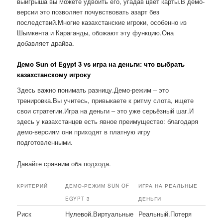
выигрыша вы можете удвоить его, угадав цвет карты.В демо-
версии это позволяет почувствовать азарт без
последствий.Многие казахстанские игроки, особенно из
Шымкента и Караганды, обожают эту функцию.Она
добавляет драйва.
Демо Sun of Egypt 3 vs игра на деньги: что выбрать
казахстанскому игроку
Здесь важно понимать разницу.Демо-режим – это
тренировка.Вы учитесь, привыкаете к ритму слота, ищете
свои стратегии.Игра на деньги – это уже серьёзный шаг.И
здесь у казахстанцев есть явное преимущество: благодаря
демо-версиям они приходят в платную игру
подготовленными.
Давайте сравним оба подхода.
КРИТЕРИЙ
ДЕМО-РЕЖИМ SUN OF
ИГРА НА РЕАЛЬНЫЕ
EGYPT 3
ДЕНЬГИ
Риск
Нулевой.Виртуальные
Реальный.Потеря