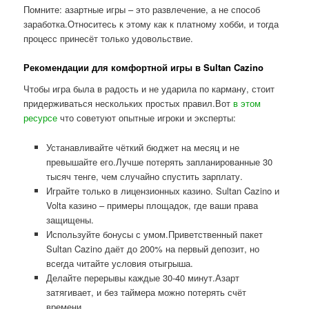
Помните: азартные игры – это развлечение, а не способ
заработка.Относитесь к этому как к платному хобби, и тогда
процесс принесёт только удовольствие.
Рекомендации для комфортной игры в Sultan Cazino
Чтобы игра была в радость и не ударила по карману, стоит
придерживаться нескольких простых правил.Вот
в этом
ресурсе
что советуют опытные игроки и эксперты:
Устанавливайте чёткий бюджет на месяц и не
превышайте его.Лучше потерять запланированные 30
тысяч тенге, чем случайно спустить зарплату.
Играйте только в лицензионных казино. Sultan Cazino и
Volta казино – примеры площадок, где ваши права
защищены.
Используйте бонусы с умом.Приветственный пакет
Sultan Cazino даёт до 200% на первый депозит, но
всегда читайте условия отыгрыша.
Делайте перерывы каждые 30-40 минут.Азарт
затягивает, и без таймера можно потерять счёт
времени.