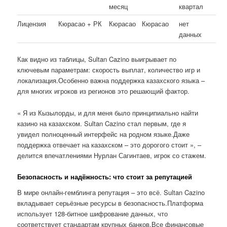
месяц
квартал
Лицензия
Кюрасао + РК
Кюрасао
Кюрасао
нет
данных
Как видно из таблицы, Sultan Cazino выигрывает по
ключевым параметрам: скорость выплат, количество игр и
локализация.Особенно важна поддержка казахского языка –
для многих игроков из регионов это решающий фактор.
« Я из Кызылорды, и для меня было принципиально найти
казино на казахском. Sultan Cazino стал первым, где я
увидел полноценный интерфейс на родном языке.Даже
поддержка отвечает на казахском – это дорогого стоит », –
делится впечатлениями Нурлан Сагинтаев, игрок со стажем.
Безопасность и надёжность: что стоит за репутацией
В мире онлайн-гемблинга репутация – это всё. Sultan Cazino
вкладывает серьёзные ресурсы в безопасность.Платформа
использует 128-битное шифрование данных, что
соответствует стандартам крупных банков.Все финансовые