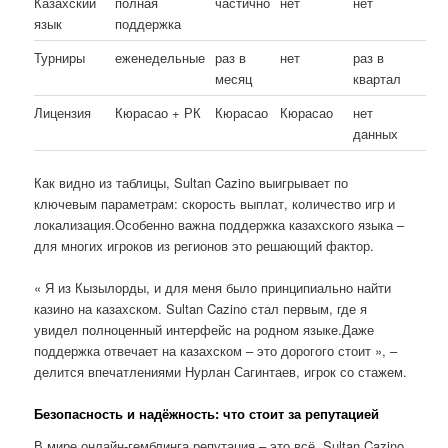
Казахский
полная
частично
нет
нет
язык
поддержка
Турниры
еженедельные
раз в
нет
раз в
месяц
квартал
Лицензия
Кюрасао + РК
Кюрасао
Кюрасао
нет
данных
Как видно из таблицы, Sultan Cazino выигрывает по
ключевым параметрам: скорость выплат, количество игр и
локализация.Особенно важна поддержка казахского языка –
для многих игроков из регионов это решающий фактор.
« Я из Кызылорды, и для меня было принципиально найти
казино на казахском. Sultan Cazino стал первым, где я
увидел полноценный интерфейс на родном языке.Даже
поддержка отвечает на казахском – это дорогого стоит », –
делится впечатлениями Нурлан Сагинтаев, игрок со стажем.
Безопасность и надёжность: что стоит за репутацией
В мире онлайн-гемблинга репутация – это всё. Sultan Cazino