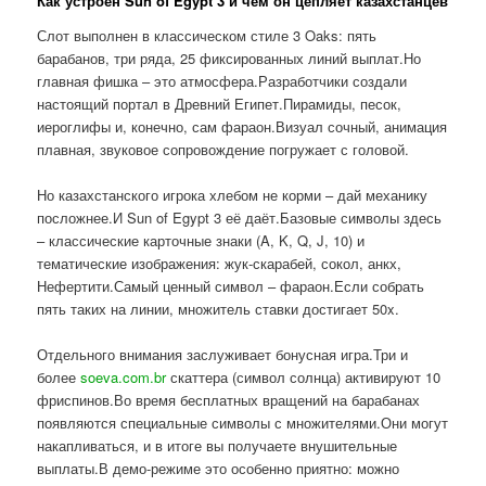
Как устроен Sun of Egypt 3 и чем он цепляет казахстанцев
Слот выполнен в классическом стиле 3 Oaks: пять
барабанов, три ряда, 25 фиксированных линий выплат.Но
главная фишка – это атмосфера.Разработчики создали
настоящий портал в Древний Египет.Пирамиды, песок,
иероглифы и, конечно, сам фараон.Визуал сочный, анимация
плавная, звуковое сопровождение погружает с головой.
Но казахстанского игрока хлебом не корми – дай механику
посложнее.И Sun of Egypt 3 её даёт.Базовые символы здесь
– классические карточные знаки (A, K, Q, J, 10) и
тематические изображения: жук-скарабей, сокол, анкх,
Нефертити.Самый ценный символ – фараон.Если собрать
пять таких на линии, множитель ставки достигает 50x.
Отдельного внимания заслуживает бонусная игра.Три и
более
soeva.com.br
скаттера (символ солнца) активируют 10
фриспинов.Во время бесплатных вращений на барабанах
появляются специальные символы с множителями.Они могут
накапливаться, и в итоге вы получаете внушительные
выплаты.В демо-режиме это особенно приятно: можно