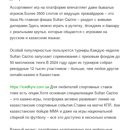
Ассортимент игр на платформе впечатляет даже бывалых
игроков.Более 3500 слотов от ведущих провайдеров – это
база.Но главная фишка Sultan Cazino – раздел с живыми
дилерами.Здесь можно играть в рулетку, блэкджек и баккару
с реальными крупье, которые общаются с игроками на
русском и казахском языках.
Особой популярностью пользуются турниры.Каждую неделю
Sultan Cazino запускает соревнования с призовым фондом до
50 миллионов тенге.В 2024 году один из турниров собрал
рекордные 12 тысяч участников – больше, чем любое другое
онлайн-казино в Казахстане.
https://icedkyiv.com.ua
Для любителей спортивных ставок
тоже есть опции.Хотя основная специализация Sultan Cazino
– это казино-игры, платформа активно развивает линию на
казахстанские спортивные события.Ставки на матчи КПЛ, бои
казахстанских бойцов ММА и даже на игры национальной
сборной по футболу – всё это доступно в несколько кликов.
Важный нюанс: платформа адаптирована под мобильные