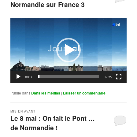
Normandie sur France 3
Publié le
mai 11, 2026
par
Steph
Lecteur
vidéo
00:00
02:35
Publié dans
Dans les médias
|
Laisser un commentaire
MIS EN AVANT
Le 8 mai : On fait le Pont …
de Normandie !