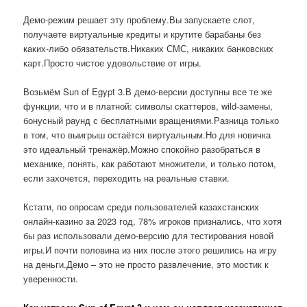
Демо-режим решает эту проблему.Вы запускаете слот,
получаете виртуальные кредиты и крутите барабаны без
каких-либо обязательств.Никаких СМС, никаких банковских
карт.Просто чистое удовольствие от игры.
Возьмём Sun of Egypt 3.В демо-версии доступны все те же
функции, что и в платной: символы скаттеров, wild-замены,
бонусный раунд с бесплатными вращениями.Разница только
в том, что выигрыш остаётся виртуальным.Но для новичка
это идеальный тренажёр.Можно спокойно разобраться в
механике, понять, как работают множители, и только потом,
если захочется, переходить на реальные ставки.
Кстати, по опросам среди пользователей казахстанских
онлайн-казино за 2023 год, 78% игроков признались, что хотя
бы раз использовали демо-версию для тестирования новой
игры.И почти половина из них после этого решились на игру
на деньги.Демо – это не просто развлечение, это мостик к
уверенности.