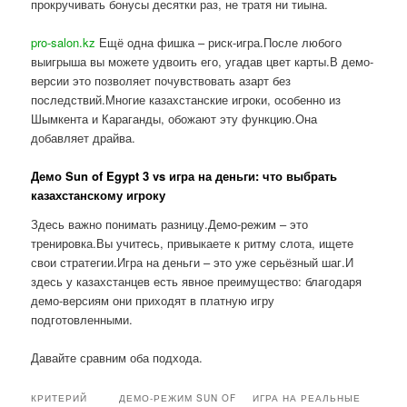
прокручивать бонусы десятки раз, не тратя ни тиына.
pro-salon.kz
Ещё одна фишка – риск-игра.После любого
выигрыша вы можете удвоить его, угадав цвет карты.В демо-
версии это позволяет почувствовать азарт без
последствий.Многие казахстанские игроки, особенно из
Шымкента и Караганды, обожают эту функцию.Она
добавляет драйва.
Демо Sun of Egypt 3 vs игра на деньги: что выбрать
казахстанскому игроку
Здесь важно понимать разницу.Демо-режим – это
тренировка.Вы учитесь, привыкаете к ритму слота, ищете
свои стратегии.Игра на деньги – это уже серьёзный шаг.И
здесь у казахстанцев есть явное преимущество: благодаря
демо-версиям они приходят в платную игру
подготовленными.
Давайте сравним оба подхода.
КРИТЕРИЙ
ДЕМО-РЕЖИМ SUN OF
ИГРА НА РЕАЛЬНЫЕ