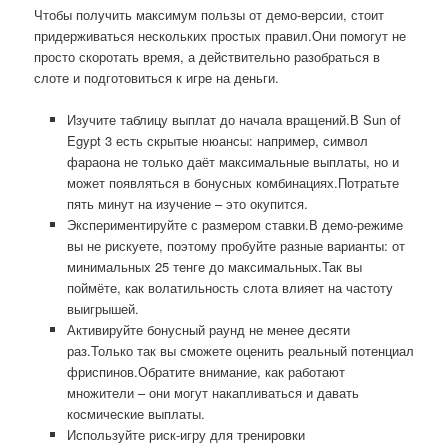
Чтобы получить максимум пользы от демо-версии, стоит
придерживаться нескольких простых правил.Они помогут не
просто скоротать время, а действительно разобраться в
слоте и подготовиться к игре на деньги.
Изучите таблицу выплат до начала вращений.В Sun of
Egypt 3 есть скрытые нюансы: например, символ
фараона не только даёт максимальные выплаты, но и
может появляться в бонусных комбинациях.Потратьте
пять минут на изучение – это окупится.
Экспериментируйте с размером ставки.В демо-режиме
вы не рискуете, поэтому пробуйте разные варианты: от
минимальных 25 тенге до максимальных.Так вы
поймёте, как волатильность слота влияет на частоту
выигрышей.
Активируйте бонусный раунд не менее десяти
раз.Только так вы сможете оценить реальный потенциал
фриспинов.Обратите внимание, как работают
множители – они могут накапливаться и давать
космические выплаты.
Используйте риск-игру для тренировки