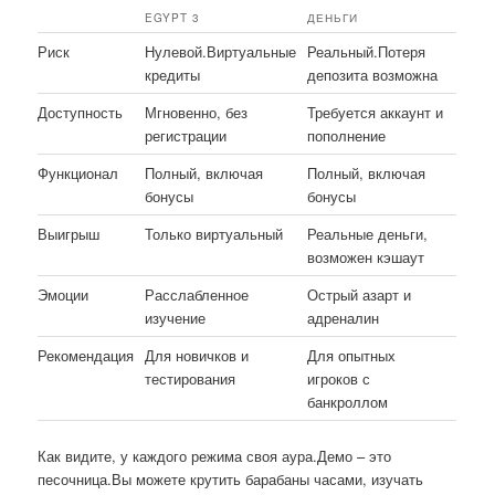
EGYPT 3
ДЕНЬГИ
Риск
Нулевой.Виртуальные
Реальный.Потеря
кредиты
депозита возможна
Доступность
Мгновенно, без
Требуется аккаунт и
регистрации
пополнение
Функционал
Полный, включая
Полный, включая
бонусы
бонусы
Выигрыш
Только виртуальный
Реальные деньги,
возможен кэшаут
Эмоции
Расслабленное
Острый азарт и
изучение
адреналин
Рекомендация
Для новичков и
Для опытных
тестирования
игроков с
банкроллом
Как видите, у каждого режима своя аура.Демо – это
песочница.Вы можете крутить барабаны часами, изучать