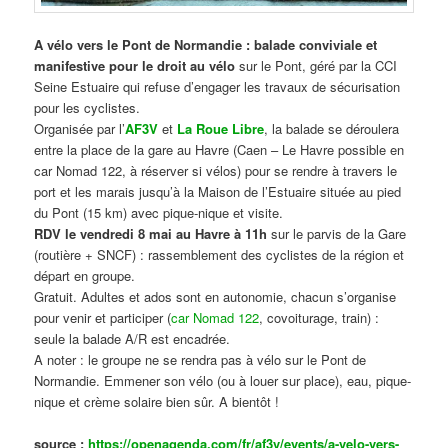
A vélo vers le Pont de Normandie : balade conviviale et
manifestive
pour le droit au vélo
sur le Pont, géré par la CCI
Seine Estuaire qui refuse d’engager les travaux de sécurisation
pour les cyclistes.
Organisée par l’
AF3V
et
La Roue Libre
, la balade se déroulera
entre la place de la gare au Havre (Caen – Le Havre possible en
car Nomad 122, à réserver si vélos) pour se rendre à travers le
port et les marais jusqu’à la Maison de l’Estuaire située au pied
du Pont (15 km) avec pique-nique et visite.
RDV le vendredi 8 mai au Havre à 11h
sur le parvis de la Gare
(routière + SNCF) : rassemblement des cyclistes de la région et
départ en groupe.
Gratuit. Adultes et ados sont en autonomie, chacun s’organise
pour venir et participer (
car Nomad 122
, covoiturage, train) :
seule la balade A/R est encadrée.
A noter : le groupe ne se rendra pas à vélo sur le Pont de
Normandie. Emmener son vélo (ou à louer sur place), eau, pique-
nique et crème solaire bien sûr. A bientôt !
source :
https://openagenda.com/fr/af3v/events/a-velo-vers-