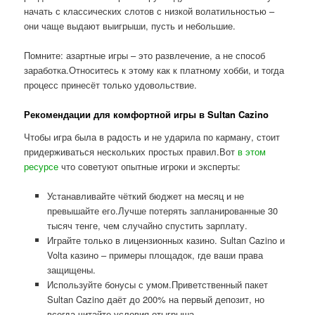
начать с классических слотов с низкой волатильностью –
они чаще выдают выигрыши, пусть и небольшие.
Помните: азартные игры – это развлечение, а не способ
заработка.Относитесь к этому как к платному хобби, и тогда
процесс принесёт только удовольствие.
Рекомендации для комфортной игры в Sultan Cazino
Чтобы игра была в радость и не ударила по карману, стоит
придерживаться нескольких простых правил.Вот
в этом
ресурсе
что советуют опытные игроки и эксперты:
Устанавливайте чёткий бюджет на месяц и не
превышайте его.Лучше потерять запланированные 30
тысяч тенге, чем случайно спустить зарплату.
Играйте только в лицензионных казино. Sultan Cazino и
Volta казино – примеры площадок, где ваши права
защищены.
Используйте бонусы с умом.Приветственный пакет
Sultan Cazino даёт до 200% на первый депозит, но
всегда читайте условия отыгрыша.