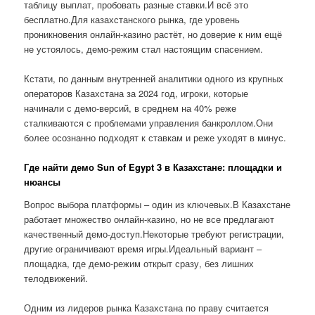
таблицу выплат, пробовать разные ставки.И всё это
бесплатно.Для казахстанского рынка, где уровень
проникновения онлайн-казино растёт, но доверие к ним ещё
не устоялось, демо-режим стал настоящим спасением.
Кстати, по данным внутренней аналитики одного из крупных
операторов Казахстана за 2024 год, игроки, которые
начинали с демо-версий, в среднем на 40% реже
сталкиваются с проблемами управления банкроллом.Они
более осознанно подходят к ставкам и реже уходят в минус.
Где найти демо Sun of Egypt 3 в Казахстане: площадки и
нюансы
Вопрос выбора платформы – один из ключевых.В Казахстане
работает множество онлайн-казино, но не все предлагают
качественный демо-доступ.Некоторые требуют регистрации,
другие ограничивают время игры.Идеальный вариант –
площадка, где демо-режим открыт сразу, без лишних
телодвижений.
Одним из лидеров рынка Казахстана по праву считается