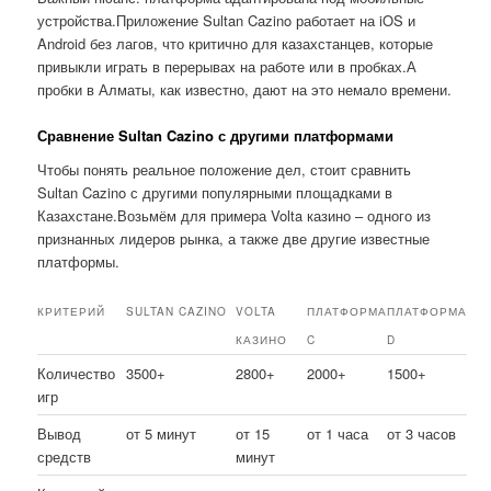
устройства.Приложение Sultan Cazino работает на iOS и
Android без лагов, что критично для казахстанцев, которые
привыкли играть в перерывах на работе или в пробках.А
пробки в Алматы, как известно, дают на это немало времени.
Сравнение Sultan Cazino с другими платформами
Чтобы понять реальное положение дел, стоит сравнить
Sultan Cazino с другими популярными площадками в
Казахстане.Возьмём для примера Volta казино – одного из
признанных лидеров рынка, а также две другие известные
платформы.
КРИТЕРИЙ
SULTAN CAZINO
VOLTA
ПЛАТФОРМА
ПЛАТФОРМА
КАЗИНО
C
D
Количество
3500+
2800+
2000+
1500+
игр
Вывод
от 5 минут
от 15
от 1 часа
от 3 часов
средств
минут