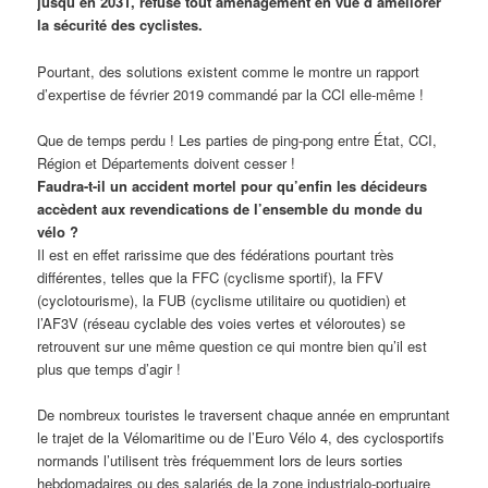
jusqu’en 2031, refuse tout aménagement en vue d’améliorer
la sécurité des cyclistes.
Pourtant, des solutions existent comme le montre un rapport
d’expertise de février 2019 commandé par la CCI elle-même !
Que de temps perdu ! Les parties de ping-pong entre État, CCI,
Région et Départements doivent cesser !
Faudra-t-il un accident mortel pour qu’enfin les décideurs
accèdent aux revendications de l’ensemble du monde du
vélo ?
Il est en effet rarissime que des fédérations pourtant très
différentes, telles que la FFC (cyclisme sportif), la FFV
(cyclotourisme), la FUB (cyclisme utilitaire ou quotidien) et
l’AF3V (réseau cyclable des voies vertes et véloroutes) se
retrouvent sur une même question ce qui montre bien qu’il est
plus que temps d’agir !
De nombreux touristes le traversent chaque année en empruntant
le trajet de la Vélomaritime ou de l’Euro Vélo 4, des cyclosportifs
normands l’utilisent très fréquemment lors de leurs sorties
hebdomadaires ou des salariés de la zone industrialo-portuaire