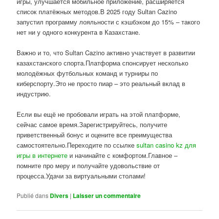
игры, улучшается мобильное приложение, расширяется
список платёжных методов.В 2025 году Sultan Cazino
запустил программу лояльности с кэшбэком до 15% – такого
нет ни у одного конкурента в Казахстане.
Важно и то, что Sultan Cazino активно участвует в развитии
казахстанского спорта.Платформа спонсирует несколько
молодёжных футбольных команд и турниры по
киберспорту.Это не просто пиар – это реальный вклад в
индустрию.
Если вы ещё не пробовали играть на этой платформе,
сейчас самое время.Зарегистрируйтесь, получите
приветственный бонус и оцените все преимущества
самостоятельно.Переходите по ссылке
sultan casino kz для
игры в интернете
и начинайте с комфортом.Главное –
помните про меру и получайте удовольствие от
процесса.Удачи за виртуальными столами!
Publié dans
Divers
|
Laisser un commentaire