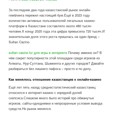
За последние два года казахстанский рынок онлайн-
гемблинга пережил настоящий бум.Ещё в 2023 году
количество активных пользователей легальных казино-
платформ в Казахстане составляло около 480 тысяч
человек.К концу 2025 года эта цифра превысила 720 тысяч.И
значительная доля этого роста пришлась на один бренд –
Sultan Cazino.
sultan casino kz для игры в интернете
Почему именно он? В
чём секрет популярности этой площадки среди игроков из
Алматы, Нур-Султана, Шымкента и других городов? Давайте
разбираться без лишнего пафоса – просто и по делу.
Как менялось отношение казахстанцев к онлайн-казино
Ещё лет пять назад среднестатистический казахстанец
относился к интернет-казино с изрядной долей
скепсиса.Слишком много было историй про обманутых
игроков, сайты-однодневки и непрозрачные условия вывода
средств.Но рынок менялся.