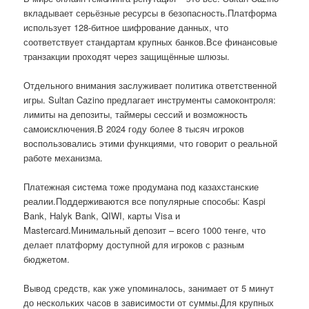
вкладывает серьёзные ресурсы в безопасность.Платформа
использует 128-битное шифрование данных, что
соответствует стандартам крупных банков.Все финансовые
транзакции проходят через защищённые шлюзы.
Отдельного внимания заслуживает политика ответственной
игры. Sultan Cazino предлагает инструменты самоконтроля:
лимиты на депозиты, таймеры сессий и возможность
самоисключения.В 2024 году более 8 тысяч игроков
воспользовались этими функциями, что говорит о реальной
работе механизма.
Платежная система тоже продумана под казахстанские
реалии.Поддерживаются все популярные способы: Kaspi
Bank, Halyk Bank, QIWI, карты Visa и
Mastercard.Минимальный депозит – всего 1000 тенге, что
делает платформу доступной для игроков с разным
бюджетом.
Вывод средств, как уже упоминалось, занимает от 5 минут
до нескольких часов в зависимости от суммы.Для крупных