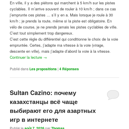
En ville, il y a des piétons qui marchent à 5 km/h sur les pistes
cyclables. Il m’arrive souvent de rouler à 10 km/h ; dans ce cas
j’emprunte ces pistes … s’il y en a. Mais lorsque je roule à 30
km/h ; je prends la route, même si la piste est obligatoire. En
vélo de course, je ne prends jamais les pistes cyclables de ville.
C’est tout simplement trop dangereux.
C’est cette règle du différentiel qui conditionne le choix de la voie
empruntée. Certes, j’adapte ma vitesse à la voie (virage,
descente en ville), mais j’adapte d’abord la voie à la vitesse.
Continuer la lecture
→
Publié dans
Les propositions
|
4
Réponses
Sultan Cazino: почему
казахстанцы всё чаще
выбирают его для азартных
игр в интернете
Publié le
août 7, 2026
par
Thomas