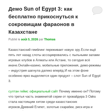
Демо Sun of Egypt 3: как
бесплатно прикоснуться к
сокровищам фараонов в
Казахстане
Publié le
août 5, 2026
par
Thomas
Казахстанский гемблинг переживает новую эру.Если ещё
пять лет назад слоты ассоциировались с пыльными залами
игровых клубов в Алматы или Астане, то сегодня всё
иначе.Онлайн-казино, мобильные приложения, демо-режимы
– индустрия шагнула далеко вперёд.И на этом фоне
особенно ярко выделяется один продукт – слот Sun of Egypt
3.
султан геймс официальный сайт
Почему именно он? Потому
что третья часть знаменитой серии от провайдера 3 Oaks
стала настоящим хитом среди казахстанских
игроков.Древний Египет, золотые скарабеи, риск-игра и