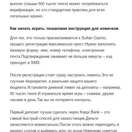
выплат (свыше 500 тысяч тенге) может потребоваться
верификация, но это стандартная практика для всех
легальных казино.
Как начать играть: пошаговая инструкция для новичков
Для тех, кто только присматривается к Sultan Cazino,
процесс регистрации максимально прост.Нужно заполнить
базовую форму: имя, номер телефона, электронная
почта.Подтверждение занимает не больше минуты – код
приходит в SMS.
После регистрации стоит сразу настроить лимиты.Это не
скучная бюрократия, а реальная защита вашего
бюджета.Установите дневной лимит на депозиты – например,
50 тысяч тенге.И ограничьте время игры – скажем, двумя
часами в день.Так вы не потеряете контроль.
Первый депозит лучше сделать через Kaspi Bank – это
самый быстрый способ для казахстанцев.Деньги
зачисляются моментально.После этого можно переходить в
раздел слотов и выбирать игру по душе.Новичкам советую