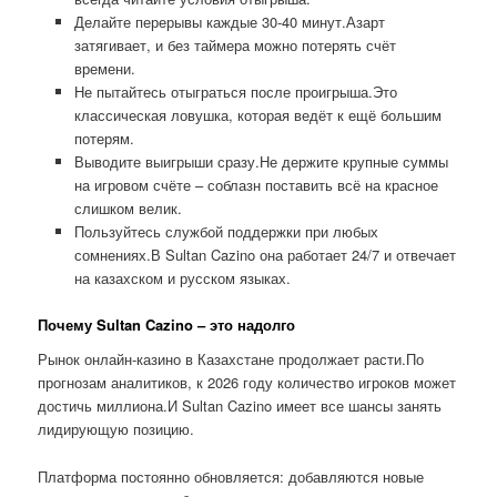
Делайте перерывы каждые 30-40 минут.Азарт
затягивает, и без таймера можно потерять счёт
времени.
Не пытайтесь отыграться после проигрыша.Это
классическая ловушка, которая ведёт к ещё большим
потерям.
Выводите выигрыши сразу.Не держите крупные суммы
на игровом счёте – соблазн поставить всё на красное
слишком велик.
Пользуйтесь службой поддержки при любых
сомнениях.В Sultan Cazino она работает 24/7 и отвечает
на казахском и русском языках.
Почему Sultan Cazino – это надолго
Рынок онлайн-казино в Казахстане продолжает расти.По
прогнозам аналитиков, к 2026 году количество игроков может
достичь миллиона.И Sultan Cazino имеет все шансы занять
лидирующую позицию.
Платформа постоянно обновляется: добавляются новые