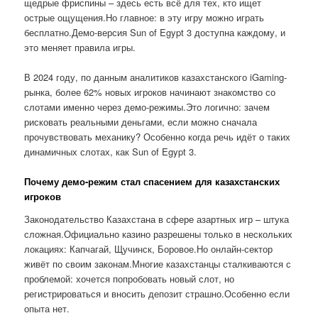
щедрые фриспины – здесь есть всё для тех, кто ищет
острые ощущения.Но главное: в эту игру можно играть
бесплатно.Демо-версия Sun of Egypt 3 доступна каждому, и
это меняет правила игры.
В 2024 году, по данным аналитиков казахстанского iGaming-
рынка, более 62% новых игроков начинают знакомство со
слотами именно через демо-режимы.Это логично: зачем
рисковать реальными деньгами, если можно сначала
прочувствовать механику? Особенно когда речь идёт о таких
динамичных слотах, как Sun of Egypt 3.
Почему демо-режим стал спасением для казахстанских
игроков
Законодательство Казахстана в сфере азартных игр – штука
сложная.Официально казино разрешены только в нескольких
локациях: Капчагай, Щучинск, Боровое.Но онлайн-сектор
живёт по своим законам.Многие казахстанцы сталкиваются с
проблемой: хочется попробовать новый слот, но
регистрироваться и вносить депозит страшно.Особенно если
опыта нет.