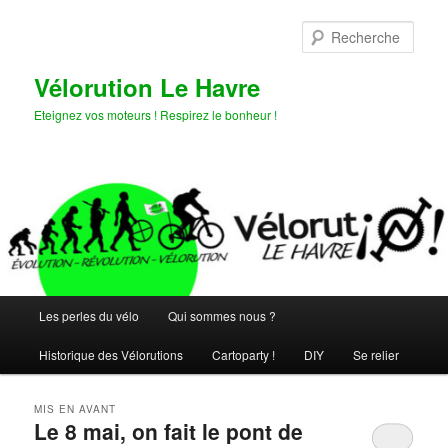
Aller
Aller
au
au
Rech
contenu
contenu
principal
secondaire
Vélorution Le Havre
Eteignez vos moteurs ! Respirez le bonheur !
Menu
Les perles du vélo
Qui sommes nous ?
principal
Historique des Vélorutions
Cartoparty !
DIY
Se relier
MIS EN AVANT
Le 8 mai, on fait le pont de