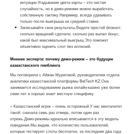
интуиции.Угадывание цвета карты – это чистая
случайность, но в демо-режиме можно выработать
собственную тактику.Например, всегда удваивать
только после выигрыша на средней ставке.
Записывайте свои результаты.Ведите простой блокнот:
сколько вращений сделали, сколько раз выпал бонус,
какой был максимальный выигрыш.Это поможет
объективно оценить слот без иллюзий.
Мнение эксперта: почему демо-режим – это будущее
казахстанского гемблинга
Мы поговорили с Айжан Муратовой, руководителем отдела
аналитики казахстанской платформы BetTech KZ.Она
занимается исследованием рынка онлайн-казино уже более
семи лет и хорошо знает местную специфику.
« Казахстанский игрок – очень осторожный.У нас менталитет
такой: сначала семь раз отмерь, потом один раз
отрежь.Демо-режимы идеально вписываются в эту модель
поведения.Мы видим, что количество пользователей,
которые тестируют слоты бесплатно, за последние два года