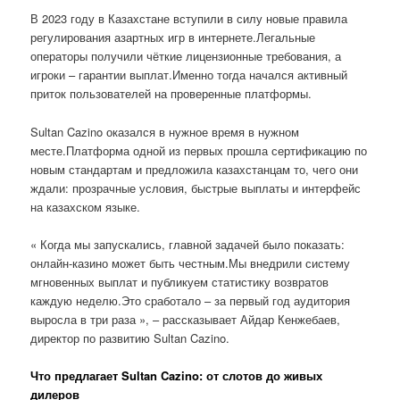
В 2023 году в Казахстане вступили в силу новые правила
регулирования азартных игр в интернете.Легальные
операторы получили чёткие лицензионные требования, а
игроки – гарантии выплат.Именно тогда начался активный
приток пользователей на проверенные платформы.
Sultan Cazino оказался в нужное время в нужном
месте.Платформа одной из первых прошла сертификацию по
новым стандартам и предложила казахстанцам то, чего они
ждали: прозрачные условия, быстрые выплаты и интерфейс
на казахском языке.
« Когда мы запускались, главной задачей было показать:
онлайн-казино может быть честным.Мы внедрили систему
мгновенных выплат и публикуем статистику возвратов
каждую неделю.Это сработало – за первый год аудитория
выросла в три раза », – рассказывает Айдар Кенжебаев,
директор по развитию Sultan Cazino.
Что предлагает Sultan Cazino: от слотов до живых
дилеров