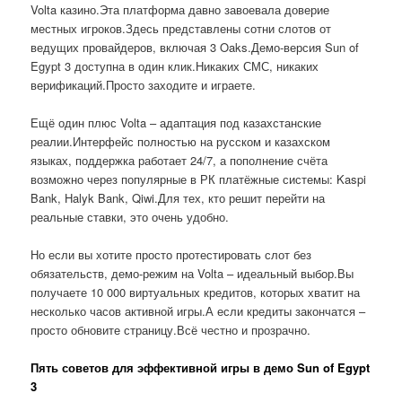
Volta казино.Эта платформа давно завоевала доверие
местных игроков.Здесь представлены сотни слотов от
ведущих провайдеров, включая 3 Oaks.Демо-версия Sun of
Egypt 3 доступна в один клик.Никаких СМС, никаких
верификаций.Просто заходите и играете.
Ещё один плюс Volta – адаптация под казахстанские
реалии.Интерфейс полностью на русском и казахском
языках, поддержка работает 24/7, а пополнение счёта
возможно через популярные в РК платёжные системы: Kaspi
Bank, Halyk Bank, Qiwi.Для тех, кто решит перейти на
реальные ставки, это очень удобно.
Но если вы хотите просто протестировать слот без
обязательств, демо-режим на Volta – идеальный выбор.Вы
получаете 10 000 виртуальных кредитов, которых хватит на
несколько часов активной игры.А если кредиты закончатся –
просто обновите страницу.Всё честно и прозрачно.
Пять советов для эффективной игры в демо Sun of Egypt
3