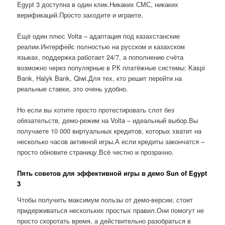
Egypt 3 доступна в один клик.Никаких СМС, никаких
верификаций.Просто заходите и играете.
Ещё один плюс Volta – адаптация под казахстанские
реалии.Интерфейс полностью на русском и казахском
языках, поддержка работает 24/7, а пополнение счёта
возможно через популярные в РК платёжные системы: Kaspi
Bank, Halyk Bank, Qiwi.Для тех, кто решит перейти на
реальные ставки, это очень удобно.
Но если вы хотите просто протестировать слот без
обязательств, демо-режим на Volta – идеальный выбор.Вы
получаете 10 000 виртуальных кредитов, которых хватит на
несколько часов активной игры.А если кредиты закончатся –
просто обновите страницу.Всё честно и прозрачно.
Пять советов для эффективной игры в демо Sun of Egypt
3
Чтобы получить максимум пользы от демо-версии, стоит
придерживаться нескольких простых правил.Они помогут не
просто скоротать время, а действительно разобраться в