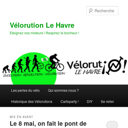
Aller
Aller
au
au
Rech
contenu
contenu
principal
secondaire
Vélorution Le Havre
Eteignez vos moteurs ! Respirez le bonheur !
Menu
Les perles du vélo
Qui sommes nous ?
principal
Historique des Vélorutions
Cartoparty !
DIY
Se relier
MIS EN AVANT
Le 8 mai, on fait le pont de