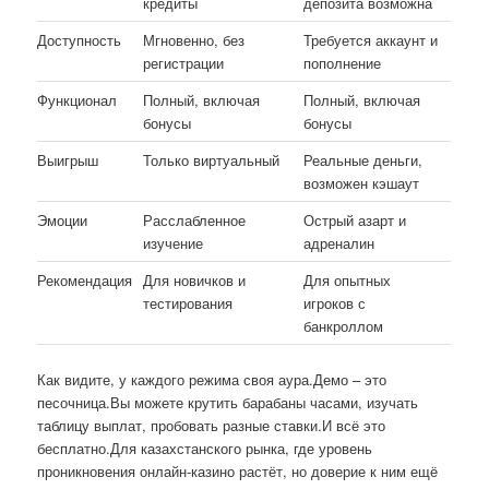
кредиты
депозита возможна
Доступность
Мгновенно, без
Требуется аккаунт и
регистрации
пополнение
Функционал
Полный, включая
Полный, включая
бонусы
бонусы
Выигрыш
Только виртуальный
Реальные деньги,
возможен кэшаут
Эмоции
Расслабленное
Острый азарт и
изучение
адреналин
Рекомендация
Для новичков и
Для опытных
тестирования
игроков с
банкроллом
Как видите, у каждого режима своя аура.Демо – это
песочница.Вы можете крутить барабаны часами, изучать
таблицу выплат, пробовать разные ставки.И всё это
бесплатно.Для казахстанского рынка, где уровень
проникновения онлайн-казино растёт, но доверие к ним ещё