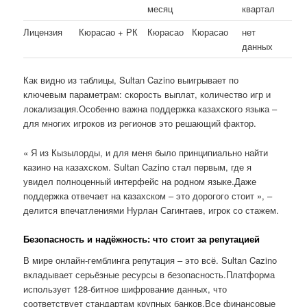
месяц
квартал
Лицензия
Кюрасао + РК
Кюрасао
Кюрасао
нет
данных
Как видно из таблицы, Sultan Cazino выигрывает по
ключевым параметрам: скорость выплат, количество игр и
локализация.Особенно важна поддержка казахского языка –
для многих игроков из регионов это решающий фактор.
« Я из Кызылорды, и для меня было принципиально найти
казино на казахском. Sultan Cazino стал первым, где я
увидел полноценный интерфейс на родном языке.Даже
поддержка отвечает на казахском – это дорогого стоит », –
делится впечатлениями Нурлан Сагинтаев, игрок со стажем.
Безопасность и надёжность: что стоит за репутацией
В мире онлайн-гемблинга репутация – это всё. Sultan Cazino
вкладывает серьёзные ресурсы в безопасность.Платформа
использует 128-битное шифрование данных, что
соответствует стандартам крупных банков.Все финансовые