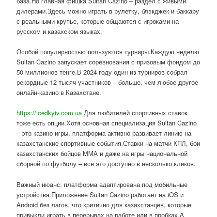
база.Но главная фишка Sultan Cazino – раздел с живыми
дилерами.Здесь можно играть в рулетку, блэкджек и баккару
с реальными крупье, которые общаются с игроками на
русском и казахском языках.
Особой популярностью пользуются турниры.Каждую неделю
Sultan Cazino запускает соревнования с призовым фондом до
50 миллионов тенге.В 2024 году один из турниров собрал
рекордные 12 тысяч участников – больше, чем любое другое
онлайн-казино в Казахстане.
https://icedkyiv.com.ua
Для любителей спортивных ставок
тоже есть опции.Хотя основная специализация Sultan Cazino
– это казино-игры, платформа активно развивает линию на
казахстанские спортивные события.Ставки на матчи КПЛ, бои
казахстанских бойцов ММА и даже на игры национальной
сборной по футболу – всё это доступно в несколько кликов.
Важный нюанс: платформа адаптирована под мобильные
устройства.Приложение Sultan Cazino работает на iOS и
Android без лагов, что критично для казахстанцев, которые
привыкли играть в перерывах на работе или в пробках.А