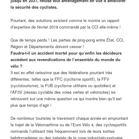
jusqu’en 2031, refuse tout aménagement en vue d’améliorer
la sécurité des cyclistes.
Pourtant, des solutions existent comme le montre un rapport
d’expertise de février 2019 commandé par la CCI elle-même !
Que de temps perdu ! Les parties de ping-pong entre État, CCI,
Région et Départements doivent cesser !
Faudra-t-il un accident mortel pour qu’enfin les décideurs
accèdent aux revendications de l’ensemble du monde du
vélo ?
Il est en effet rarissime que des fédérations pourtant très
différentes, telles que la FFC (cyclisme sportif), la FFV
(cyclotourisme), la FUB (cyclisme utilitaire ou quotidien) et
l’AF3V (réseau cyclable des voies vertes et véloroutes) se
retrouvent sur une même question ce qui montre bien qu’il est
plus que temps d’agir !
De nombreux touristes le traversent chaque année en empruntant
le trajet de la Vélomaritime ou de l’Euro Vélo 4, des cyclosportifs
normands l’utilisent très fréquemment lors de leurs sorties
hebdomadaires ou des salariés de la zone industrialo-portuaire