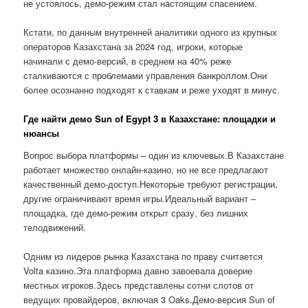
не устоялось, демо-режим стал настоящим спасением.
Кстати, по данным внутренней аналитики одного из крупных
операторов Казахстана за 2024 год, игроки, которые
начинали с демо-версий, в среднем на 40% реже
сталкиваются с проблемами управления банкроллом.Они
более осознанно подходят к ставкам и реже уходят в минус.
Где найти демо Sun of Egypt 3 в Казахстане: площадки и
нюансы
Вопрос выбора платформы – один из ключевых.В Казахстане
работает множество онлайн-казино, но не все предлагают
качественный демо-доступ.Некоторые требуют регистрации,
другие ограничивают время игры.Идеальный вариант –
площадка, где демо-режим открыт сразу, без лишних
телодвижений.
Одним из лидеров рынка Казахстана по праву считается
Volta казино.Эта платформа давно завоевала доверие
местных игроков.Здесь представлены сотни слотов от
ведущих провайдеров, включая 3 Oaks.Демо-версия Sun of