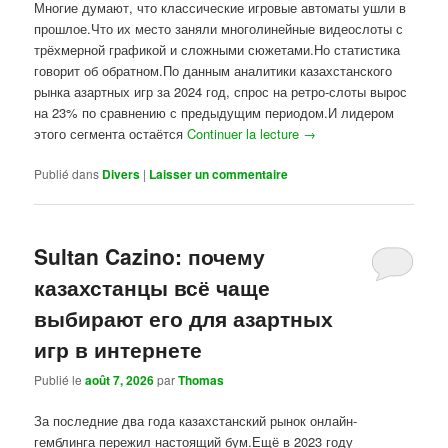
Многие думают, что классические игровые автоматы ушли в
прошлое.Что их место заняли многолинейные видеослоты с
трёхмерной графикой и сложными сюжетами.Но статистика
говорит об обратном.По данным аналитики казахстанского
рынка азартных игр за 2024 год, спрос на ретро-слоты вырос
на 23% по сравнению с предыдущим периодом.И лидером
этого сегмента остаётся
Continuer la lecture
→
Publié dans
Divers
|
Laisser un commentaire
Sultan Cazino: почему
казахстанцы всё чаще
выбирают его для азартных
игр в интернете
Publié le
août 7, 2026
par
Thomas
За последние два года казахстанский рынок онлайн-
гемблинга пережил настоящий бум.Ещё в 2023 году