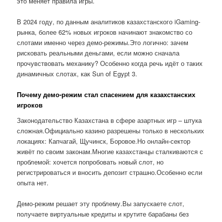
это меняет правила игры.
В 2024 году, по данным аналитиков казахстанского iGaming-
рынка, более 62% новых игроков начинают знакомство со
слотами именно через демо-режимы.Это логично: зачем
рисковать реальными деньгами, если можно сначала
прочувствовать механику? Особенно когда речь идёт о таких
динамичных слотах, как Sun of Egypt 3.
Почему демо-режим стал спасением для казахстанских
игроков
Законодательство Казахстана в сфере азартных игр – штука
сложная.Официально казино разрешены только в нескольких
локациях: Капчагай, Щучинск, Боровое.Но онлайн-сектор
живёт по своим законам.Многие казахстанцы сталкиваются с
проблемой: хочется попробовать новый слот, но
регистрироваться и вносить депозит страшно.Особенно если
опыта нет.
Демо-режим решает эту проблему.Вы запускаете слот,
получаете виртуальные кредиты и крутите барабаны без