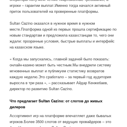
игроки – гарантии выплат.Именно тогда начался активный
приток пользователей на проверенные платформы.
Sultan Cazino оказался в нужное время в нужном
месте.Платформа одной из первых прошла сертификацию по
новым стандартам и предложила казахстанцам то, чего они
ждали: прозрачные условия, быстрые выплаты и интерфейс
на казахском языке.
« Когда мы запускались, главной задачей было показать:
онлайн-казино может быть честным.Мы внедрили систему
мгновенных выплат и публикуем статистику возвратов
каждую неделю.Это сработало – за первый год аудитория
выросла в три раза », – рассказывает Айдар Кенжебаев,
директор по развитию Sultan Cazino.
Что предлагает Sultan Cazino: от слотов до живых
дилеров
Ассортимент игр на платформе впечатляет даже бывалых
игроков.Более 3500 слотов от ведущих провайдеров – это