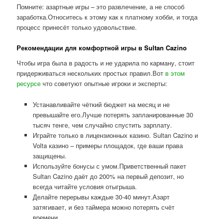
Помните: азартные игры – это развлечение, а не способ
заработка.Относитесь к этому как к платному хобби, и тогда
процесс принесёт только удовольствие.
Рекомендации для комфортной игры в Sultan Cazino
Чтобы игра была в радость и не ударила по карману, стоит
придерживаться нескольких простых правил.Вот
в этом
ресурсе
что советуют опытные игроки и эксперты:
Устанавливайте чёткий бюджет на месяц и не
превышайте его.Лучше потерять запланированные 30
тысяч тенге, чем случайно спустить зарплату.
Играйте только в лицензионных казино. Sultan Cazino и
Volta казино – примеры площадок, где ваши права
защищены.
Используйте бонусы с умом.Приветственный пакет
Sultan Cazino даёт до 200% на первый депозит, но
всегда читайте условия отыгрыша.
Делайте перерывы каждые 30-40 минут.Азарт
затягивает, и без таймера можно потерять счёт
времени.