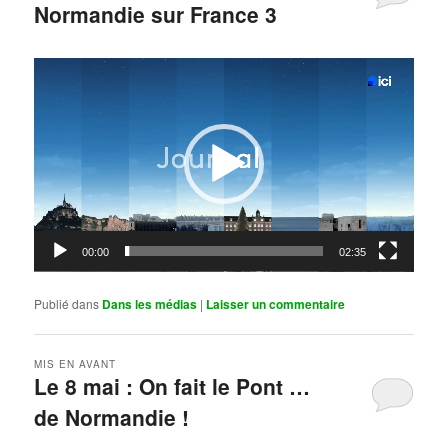
Normandie sur France 3
Publié le
mai 11, 2026
par
Steph
Lecteur
vidéo
00:00
02:35
Publié dans
Dans les médias
|
Laisser un commentaire
MIS EN AVANT
Le 8 mai : On fait le Pont …
de Normandie !