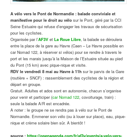
A vélo vers le Pont de Normandie : balade conviviale et
manifestive
pour le droit au vélo
sur le Pont, géré par la CCI
Seine Estuaire qui refuse d’engager les travaux de sécurisation
pour les cyclistes.
Organisée par l’
AF3V
et
La Roue Libre
, la balade se déroulera
entre la place de la gare au Havre (Caen – Le Havre possible en
car Nomad 122, à réserver si vélos) pour se rendre à travers le
port et les marais jusqu’à la Maison de l’Estuaire située au pied
du Pont (15 km) avec pique-nique et visite.
RDV le vendredi 8 mai au Havre à 11h
sur le parvis de la Gare
(routière + SNCF) : rassemblement des cyclistes de la région et
départ en groupe.
Gratuit. Adultes et ados sont en autonomie, chacun s’organise
pour venir et participer (
car Nomad 122
, covoiturage, train) :
seule la balade A/R est encadrée.
A noter : le groupe ne se rendra pas à vélo sur le Pont de
Normandie. Emmener son vélo (ou à louer sur place), eau, pique-
nique et crème solaire bien sûr. A bientôt !
source :
https://openagenda.com/fr/af3v/events/a-velo-vers-