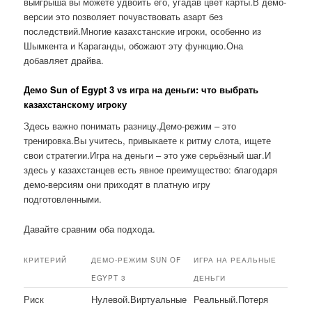
выигрыша вы можете удвоить его, угадав цвет карты.В демо-
версии это позволяет почувствовать азарт без
последствий.Многие казахстанские игроки, особенно из
Шымкента и Караганды, обожают эту функцию.Она
добавляет драйва.
Демо Sun of Egypt 3 vs игра на деньги: что выбрать
казахстанскому игроку
Здесь важно понимать разницу.Демо-режим – это
тренировка.Вы учитесь, привыкаете к ритму слота, ищете
свои стратегии.Игра на деньги – это уже серьёзный шаг.И
здесь у казахстанцев есть явное преимущество: благодаря
демо-версиям они приходят в платную игру
подготовленными.
Давайте сравним оба подхода.
КРИТЕРИЙ
ДЕМО-РЕЖИМ SUN OF
ИГРА НА РЕАЛЬНЫЕ
EGYPT 3
ДЕНЬГИ
Риск
Нулевой.Виртуальные
Реальный.Потеря