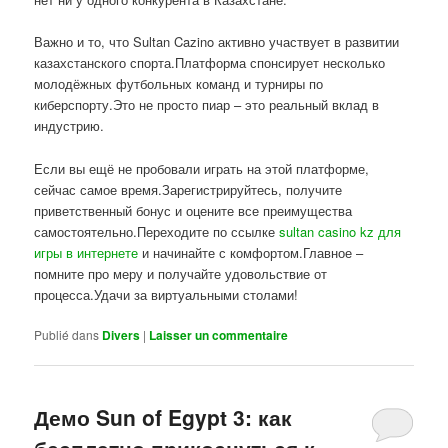
Важно и то, что Sultan Cazino активно участвует в развитии
казахстанского спорта.Платформа спонсирует несколько
молодёжных футбольных команд и турниры по
киберспорту.Это не просто пиар – это реальный вклад в
индустрию.
Если вы ещё не пробовали играть на этой платформе,
сейчас самое время.Зарегистрируйтесь, получите
приветственный бонус и оцените все преимущества
самостоятельно.Переходите по ссылке
sultan casino kz для
игры в интернете
и начинайте с комфортом.Главное –
помните про меру и получайте удовольствие от
процесса.Удачи за виртуальными столами!
Publié dans
Divers
|
Laisser un commentaire
Демо Sun of Egypt 3: как
бесплатно прикоснуться к