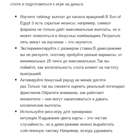
слоте и подготовиться к игре на деньги.
Изучите таблицу выплат до начала вращений.В Sun of
Egypt 3 есть скрытые нюансы: например, символ
фараона не только даёт максимальные выплаты, но и
может появляться в бонусных комбинациях.Потратьте
пять минут на изучение – это окупится.
Экспериментируйте с размером ставки.В демо-режиме
вы не рискуете, поэтому пробуйте разные варианты: от
минимальных 25 тенге до максимальных.Так вы
поймёте, как волатильность слота влияет на частоту
выигрышей.
Активируйте бонусный раунд не менее десяти
раз.Только так вы сможете оценить реальный потенциал
фриспинов.Обратите внимание, как работают
множители – они могут накапливаться и давать
космические выплаты.
Используйте риск-игру для тренировки
интуиции.Угадывание цвета карты – это чистая
случайность, но в демо-режиме можно выработать
собственную тактику.Например, всегда удваивать