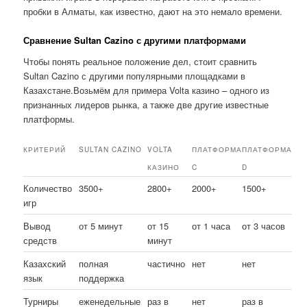
пробки в Алматы, как известно, дают на это немало времени.
Сравнение Sultan Cazino с другими платформами
Чтобы понять реальное положение дел, стоит сравнить
Sultan Cazino с другими популярными площадками в
Казахстане.Возьмём для примера Volta казино – одного из
признанных лидеров рынка, а также две другие известные
платформы.
КРИТЕРИЙ
SULTAN CAZINO
VOLTA
ПЛАТФОРМА
ПЛАТФОРМА
КАЗИНО
C
D
Количество
3500+
2800+
2000+
1500+
игр
Вывод
от 5 минут
от 15
от 1 часа
от 3 часов
средств
минут
Казахский
полная
частично
нет
нет
язык
поддержка
Турниры
еженедельные
раз в
нет
раз в