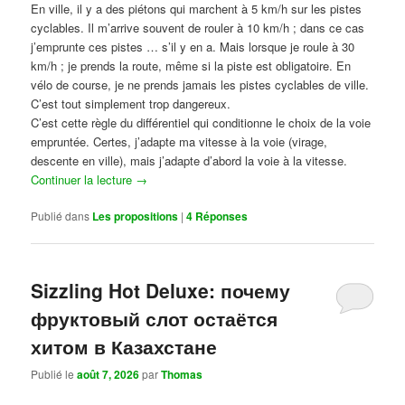
En ville, il y a des piétons qui marchent à 5 km/h sur les pistes
cyclables. Il m’arrive souvent de rouler à 10 km/h ; dans ce cas
j’emprunte ces pistes … s’il y en a. Mais lorsque je roule à 30
km/h ; je prends la route, même si la piste est obligatoire. En
vélo de course, je ne prends jamais les pistes cyclables de ville.
C’est tout simplement trop dangereux.
C’est cette règle du différentiel qui conditionne le choix de la voie
empruntée. Certes, j’adapte ma vitesse à la voie (virage,
descente en ville), mais j’adapte d’abord la voie à la vitesse.
Continuer la lecture
→
Publié dans
Les propositions
|
4
Réponses
Sizzling Hot Deluxe: почему
фруктовый слот остаётся
хитом в Казахстане
Publié le
août 7, 2026
par
Thomas