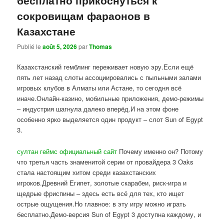
сокровищам фараонов в
Казахстане
Publié le
août 5, 2026
par
Thomas
Казахстанский гемблинг переживает новую эру.Если ещё
пять лет назад слоты ассоциировались с пыльными залами
игровых клубов в Алматы или Астане, то сегодня всё
иначе.Онлайн-казино, мобильные приложения, демо-режимы
– индустрия шагнула далеко вперёд.И на этом фоне
особенно ярко выделяется один продукт – слот Sun of Egypt
3.
султан геймс официальный сайт
Почему именно он? Потому
что третья часть знаменитой серии от провайдера 3 Oaks
стала настоящим хитом среди казахстанских
игроков.Древний Египет, золотые скарабеи, риск-игра и
щедрые фриспины – здесь есть всё для тех, кто ищет
острые ощущения.Но главное: в эту игру можно играть
бесплатно.Демо-версия Sun of Egypt 3 доступна каждому, и