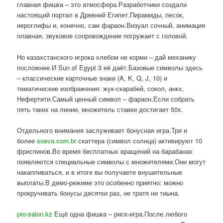
главная фишка – это атмосфера.Разработчики создали
настоящий портал в Древний Египет.Пирамиды, песок,
иероглифы и, конечно, сам фараон.Визуал сочный, анимация
плавная, звуковое сопровождение погружает с головой.
Но казахстанского игрока хлебом не корми – дай механику
посложнее.И Sun of Egypt 3 её даёт.Базовые символы здесь
– классические карточные знаки (A, K, Q, J, 10) и
тематические изображения: жук-скарабей, сокол, анкх,
Нефертити.Самый ценный символ – фараон.Если собрать
пять таких на линии, множитель ставки достигает 50x.
Отдельного внимания заслуживает бонусная игра.Три и
более
soeva.com.br
скаттера (символ солнца) активируют 10
фриспинов.Во время бесплатных вращений на барабанах
появляются специальные символы с множителями.Они могут
накапливаться, и в итоге вы получаете внушительные
выплаты.В демо-режиме это особенно приятно: можно
прокручивать бонусы десятки раз, не тратя ни тиына.
pro-salon.kz
Ещё одна фишка – риск-игра.После любого