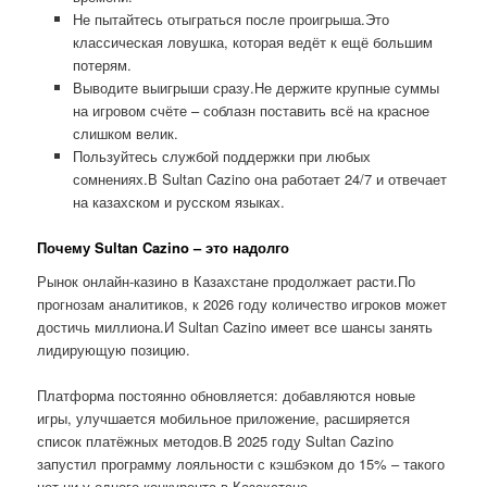
Не пытайтесь отыграться после проигрыша.Это
классическая ловушка, которая ведёт к ещё большим
потерям.
Выводите выигрыши сразу.Не держите крупные суммы
на игровом счёте – соблазн поставить всё на красное
слишком велик.
Пользуйтесь службой поддержки при любых
сомнениях.В Sultan Cazino она работает 24/7 и отвечает
на казахском и русском языках.
Почему Sultan Cazino – это надолго
Рынок онлайн-казино в Казахстане продолжает расти.По
прогнозам аналитиков, к 2026 году количество игроков может
достичь миллиона.И Sultan Cazino имеет все шансы занять
лидирующую позицию.
Платформа постоянно обновляется: добавляются новые
игры, улучшается мобильное приложение, расширяется
список платёжных методов.В 2025 году Sultan Cazino
запустил программу лояльности с кэшбэком до 15% – такого
нет ни у одного конкурента в Казахстане.