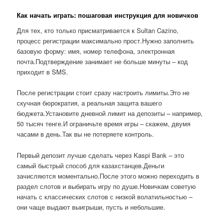
Как начать играть: пошаговая инструкция для новичков
Для тех, кто только присматривается к Sultan Cazino,
процесс регистрации максимально прост.Нужно заполнить
базовую форму: имя, номер телефона, электронная
почта.Подтверждение занимает не больше минуты – код
приходит в SMS.
После регистрации стоит сразу настроить лимиты.Это не
скучная бюрократия, а реальная защита вашего
бюджета.Установите дневной лимит на депозиты – например,
50 тысяч тенге.И ограничьте время игры – скажем, двумя
часами в день.Так вы не потеряете контроль.
Первый депозит лучше сделать через Kaspi Bank – это
самый быстрый способ для казахстанцев.Деньги
зачисляются моментально.После этого можно переходить в
раздел слотов и выбирать игру по душе.Новичкам советую
начать с классических слотов с низкой волатильностью –
они чаще выдают выигрыши, пусть и небольшие.