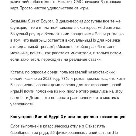
каких-либо обязательств.Никаких СМС, никаких банковских
карт.Просто чистое удовольствие от игры.
Возьмём Sun of Egypt 3.В демо-версии доступны все те же
функции, что и в платной: символы скаттеров, wild-замены,
бонусный раунд с бесплатными вращениями.Разница только
в том, что выигрыш остаётся виртуальным.Но для новичка
это идеальный тренажёр.Можно спокойно разобраться в
механике, понять, как работают множители, и только потом,
если захочется, переходить на реальные ставки.
Кстати, по опросам среди пользователей казахстанских
онлайн-казино за 2023 год, 78% игроков признались, что хотя
бы раз использовали демо-версию для тестирования новой
игры.И почти половина из них после этого решились на игру
на деньги.Демо – это не просто развлечение, это мостик к
уверенности.
Как устроен Sun of Egypt 3 и чем он цепляет казахстанцев
Слот выполнен в классическом стиле 3 Oaks: пять
барабанов, три ряда, 25 фиксированных линий выплат.Но