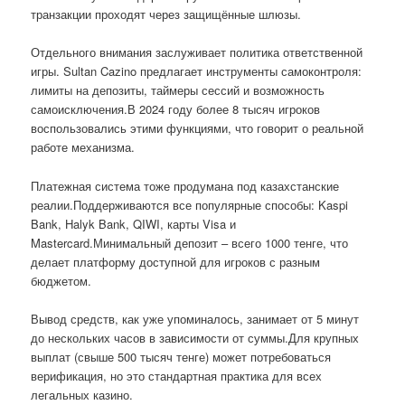
транзакции проходят через защищённые шлюзы.
Отдельного внимания заслуживает политика ответственной
игры. Sultan Cazino предлагает инструменты самоконтроля:
лимиты на депозиты, таймеры сессий и возможность
самоисключения.В 2024 году более 8 тысяч игроков
воспользовались этими функциями, что говорит о реальной
работе механизма.
Платежная система тоже продумана под казахстанские
реалии.Поддерживаются все популярные способы: Kaspi
Bank, Halyk Bank, QIWI, карты Visa и
Mastercard.Минимальный депозит – всего 1000 тенге, что
делает платформу доступной для игроков с разным
бюджетом.
Вывод средств, как уже упоминалось, занимает от 5 минут
до нескольких часов в зависимости от суммы.Для крупных
выплат (свыше 500 тысяч тенге) может потребоваться
верификация, но это стандартная практика для всех
легальных казино.