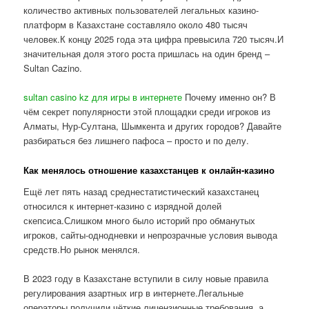
количество активных пользователей легальных казино-
платформ в Казахстане составляло около 480 тысяч
человек.К концу 2025 года эта цифра превысила 720 тысяч.И
значительная доля этого роста пришлась на один бренд –
Sultan Cazino.
sultan casino kz для игры в интернете
Почему именно он? В
чём секрет популярности этой площадки среди игроков из
Алматы, Нур-Султана, Шымкента и других городов? Давайте
разбираться без лишнего пафоса – просто и по делу.
Как менялось отношение казахстанцев к онлайн-казино
Ещё лет пять назад среднестатистический казахстанец
относился к интернет-казино с изрядной долей
скепсиса.Слишком много было историй про обманутых
игроков, сайты-однодневки и непрозрачные условия вывода
средств.Но рынок менялся.
В 2023 году в Казахстане вступили в силу новые правила
регулирования азартных игр в интернете.Легальные
операторы получили чёткие лицензионные требования, а