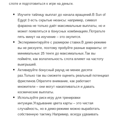
слоте и подготовиться к игре на деньги.
Изучите таблицу выплат до начала вращений.В Sun of
Egypt 3 есть скрытые нюансы: например, символ
фараона не только даёт максимальные выплаты, но и
может появляться в бонусных комбинациях.Потратьте
пять минут на изучение – это окупится.
Экспериментируйте с размером ставки.В демо-режиме
вы не рискуете, поэтому пробуйте разные варианты: от
минимальных 25 тенге до максимальных.Так вы
поймёте, как волатильность слота влияет на частоту
выигрышей.
Активируйте бонусный раунд не менее десяти
раз.Только так вы сможете оценить реальный потенциал
фриспинов.Обратите внимание, как работают
множители – они могут накапливаться и давать
космические выплаты.
Используйте риск-игру для тренировки
интуиции.Угадывание цвета карты – это чистая
случайность, но в демо-режиме можно выработать
собственную тактику.Например, всегда удваивать