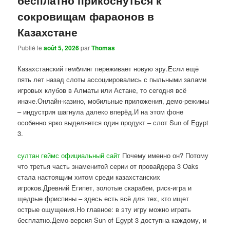
сокровищам фараонов в
Казахстане
Publié le
août 5, 2026
par
Thomas
Казахстанский гемблинг переживает новую эру.Если ещё
пять лет назад слоты ассоциировались с пыльными залами
игровых клубов в Алматы или Астане, то сегодня всё
иначе.Онлайн-казино, мобильные приложения, демо-режимы
– индустрия шагнула далеко вперёд.И на этом фоне
особенно ярко выделяется один продукт – слот Sun of Egypt
3.
султан геймс официальный сайт
Почему именно он? Потому
что третья часть знаменитой серии от провайдера 3 Oaks
стала настоящим хитом среди казахстанских
игроков.Древний Египет, золотые скарабеи, риск-игра и
щедрые фриспины – здесь есть всё для тех, кто ищет
острые ощущения.Но главное: в эту игру можно играть
бесплатно.Демо-версия Sun of Egypt 3 доступна каждому, и