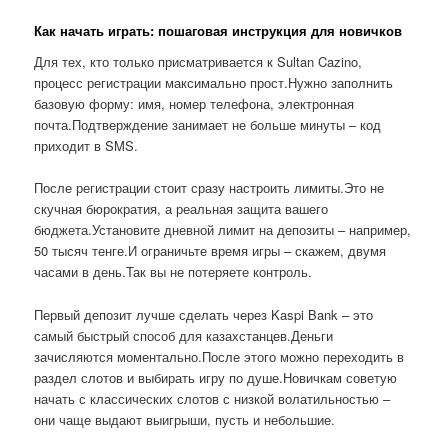
Как начать играть: пошаговая инструкция для новичков
Для тех, кто только присматривается к Sultan Cazino,
процесс регистрации максимально прост.Нужно заполнить
базовую форму: имя, номер телефона, электронная
почта.Подтверждение занимает не больше минуты – код
приходит в SMS.
После регистрации стоит сразу настроить лимиты.Это не
скучная бюрократия, а реальная защита вашего
бюджета.Установите дневной лимит на депозиты – например,
50 тысяч тенге.И ограничьте время игры – скажем, двумя
часами в день.Так вы не потеряете контроль.
Первый депозит лучше сделать через Kaspi Bank – это
самый быстрый способ для казахстанцев.Деньги
зачисляются моментально.После этого можно переходить в
раздел слотов и выбирать игру по душе.Новичкам советую
начать с классических слотов с низкой волатильностью –
они чаще выдают выигрыши, пусть и небольшие.