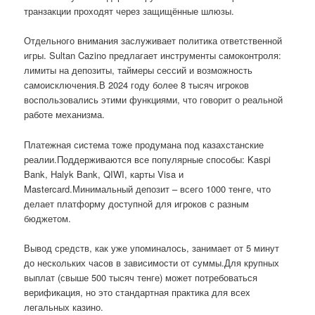
транзакции проходят через защищённые шлюзы.
Отдельного внимания заслуживает политика ответственной
игры. Sultan Cazino предлагает инструменты самоконтроля:
лимиты на депозиты, таймеры сессий и возможность
самоисключения.В 2024 году более 8 тысяч игроков
воспользовались этими функциями, что говорит о реальной
работе механизма.
Платежная система тоже продумана под казахстанские
реалии.Поддерживаются все популярные способы: Kaspi
Bank, Halyk Bank, QIWI, карты Visa и
Mastercard.Минимальный депозит – всего 1000 тенге, что
делает платформу доступной для игроков с разным
бюджетом.
Вывод средств, как уже упоминалось, занимает от 5 минут
до нескольких часов в зависимости от суммы.Для крупных
выплат (свыше 500 тысяч тенге) может потребоваться
верификация, но это стандартная практика для всех
легальных казино.