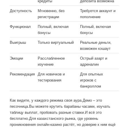
кредиты
депозита возможна
Доступность
Мгновенно, без
Требуется аккаунт и
регистрации
пополнение
Функционал
Полный, включая
Полный, включая
бонусы
бонусы
Выигрыш
Только виртуальный
Реальные деньги,
возможен кэшаут
Эмоции
Расслабленное
Острый азарт и
изучение
адреналин
Рекомендация
Для новичков и
Для опытных
тестирования
игроков с
банкроллом
Как видите, у каждого режима своя аура.Демо – это
песочница.Вы можете крутить барабаны часами, изучать
таблицу выплат, пробовать разные ставки.И всё это
бесплатно.Для казахстанского рынка, где уровень
проникновения онлайн-казино растёт, но доверие к ним ещё