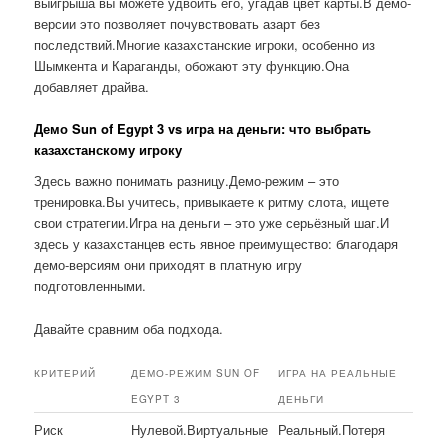
выигрыша вы можете удвоить его, угадав цвет карты.В демо-
версии это позволяет почувствовать азарт без
последствий.Многие казахстанские игроки, особенно из
Шымкента и Караганды, обожают эту функцию.Она
добавляет драйва.
Демо Sun of Egypt 3 vs игра на деньги: что выбрать
казахстанскому игроку
Здесь важно понимать разницу.Демо-режим – это
тренировка.Вы учитесь, привыкаете к ритму слота, ищете
свои стратегии.Игра на деньги – это уже серьёзный шаг.И
здесь у казахстанцев есть явное преимущество: благодаря
демо-версиям они приходят в платную игру
подготовленными.
Давайте сравним оба подхода.
КРИТЕРИЙ
ДЕМО-РЕЖИМ SUN OF
ИГРА НА РЕАЛЬНЫЕ
EGYPT 3
ДЕНЬГИ
Риск
Нулевой.Виртуальные
Реальный.Потеря