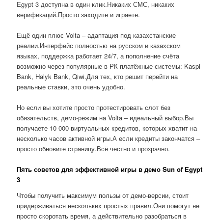
Egypt 3 доступна в один клик.Никаких СМС, никаких
верификаций.Просто заходите и играете.
Ещё один плюс Volta – адаптация под казахстанские
реалии.Интерфейс полностью на русском и казахском
языках, поддержка работает 24/7, а пополнение счёта
возможно через популярные в РК платёжные системы: Kaspi
Bank, Halyk Bank, Qiwi.Для тех, кто решит перейти на
реальные ставки, это очень удобно.
Но если вы хотите просто протестировать слот без
обязательств, демо-режим на Volta – идеальный выбор.Вы
получаете 10 000 виртуальных кредитов, которых хватит на
несколько часов активной игры.А если кредиты закончатся –
просто обновите страницу.Всё честно и прозрачно.
Пять советов для эффективной игры в демо Sun of Egypt
3
Чтобы получить максимум пользы от демо-версии, стоит
придерживаться нескольких простых правил.Они помогут не
просто скоротать время, а действительно разобраться в