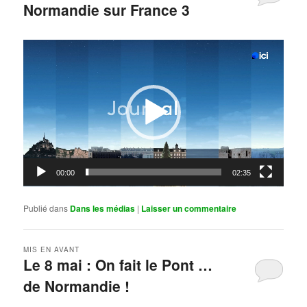
Normandie sur France 3
Publié le
mai 11, 2026
par
Steph
Lecteur
vidéo
00:00
02:35
Publié dans
Dans les médias
|
Laisser un commentaire
MIS EN AVANT
Le 8 mai : On fait le Pont …
de Normandie !