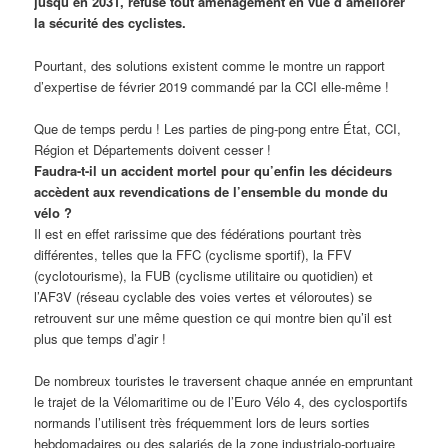
jusqu’en 2031, refuse tout aménagement en vue d’améliorer
la sécurité des cyclistes.
Pourtant, des solutions existent comme le montre un rapport
d’expertise de février 2019 commandé par la CCI elle-même !
Que de temps perdu ! Les parties de ping-pong entre État, CCI,
Région et Départements doivent cesser !
Faudra-t-il un accident mortel pour qu’enfin les décideurs
accèdent aux revendications de l’ensemble du monde du
vélo ?
Il est en effet rarissime que des fédérations pourtant très
différentes, telles que la FFC (cyclisme sportif), la FFV
(cyclotourisme), la FUB (cyclisme utilitaire ou quotidien) et
l’AF3V (réseau cyclable des voies vertes et véloroutes) se
retrouvent sur une même question ce qui montre bien qu’il est
plus que temps d’agir !
De nombreux touristes le traversent chaque année en empruntant
le trajet de la Vélomaritime ou de l’Euro Vélo 4, des cyclosportifs
normands l’utilisent très fréquemment lors de leurs sorties
hebdomadaires ou des salariés de la zone industrialo-portuaire