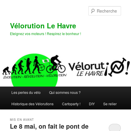
Aller
Aller
au
au
Rech
contenu
contenu
principal
secondaire
Vélorution Le Havre
Eteignez vos moteurs ! Respirez le bonheur !
Menu
Les perles du vélo
Qui sommes nous ?
principal
Historique des Vélorutions
Cartoparty !
DIY
Se relier
MIS EN AVANT
Le 8 mai, on fait le pont de