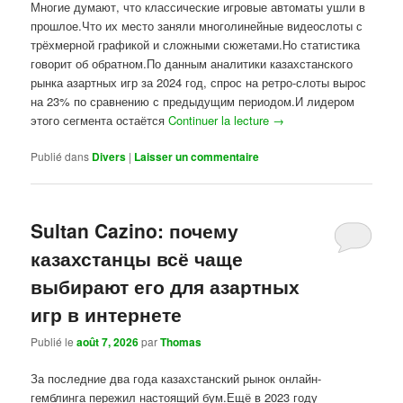
Многие думают, что классические игровые автоматы ушли в
прошлое.Что их место заняли многолинейные видеослоты с
трёхмерной графикой и сложными сюжетами.Но статистика
говорит об обратном.По данным аналитики казахстанского
рынка азартных игр за 2024 год, спрос на ретро-слоты вырос
на 23% по сравнению с предыдущим периодом.И лидером
этого сегмента остаётся
Continuer la lecture
→
Publié dans
Divers
|
Laisser un commentaire
Sultan Cazino: почему
казахстанцы всё чаще
выбирают его для азартных
игр в интернете
Publié le
août 7, 2026
par
Thomas
За последние два года казахстанский рынок онлайн-
гемблинга пережил настоящий бум.Ещё в 2023 году