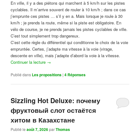
En ville, il y a des piétons qui marchent à 5 km/h sur les pistes
cyclables. Il m’arrive souvent de rouler à 10 km/h ; dans ce cas
j’emprunte ces pistes … s’il y en a. Mais lorsque je roule à 30
km/h ; je prends la route, même si la piste est obligatoire. En
vélo de course, je ne prends jamais les pistes cyclables de ville.
C’est tout simplement trop dangereux.
C’est cette règle du différentiel qui conditionne le choix de la voie
empruntée. Certes, j’adapte ma vitesse à la voie (virage,
descente en ville), mais j’adapte d’abord la voie à la vitesse.
Continuer la lecture
→
Publié dans
Les propositions
|
4
Réponses
Sizzling Hot Deluxe: почему
фруктовый слот остаётся
хитом в Казахстане
Publié le
août 7, 2026
par
Thomas