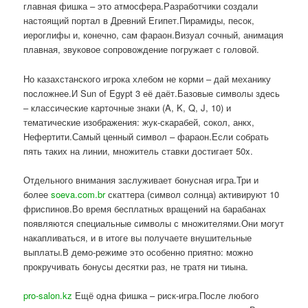
главная фишка – это атмосфера.Разработчики создали
настоящий портал в Древний Египет.Пирамиды, песок,
иероглифы и, конечно, сам фараон.Визуал сочный, анимация
плавная, звуковое сопровождение погружает с головой.
Но казахстанского игрока хлебом не корми – дай механику
посложнее.И Sun of Egypt 3 её даёт.Базовые символы здесь
– классические карточные знаки (A, K, Q, J, 10) и
тематические изображения: жук-скарабей, сокол, анкх,
Нефертити.Самый ценный символ – фараон.Если собрать
пять таких на линии, множитель ставки достигает 50x.
Отдельного внимания заслуживает бонусная игра.Три и
более
soeva.com.br
скаттера (символ солнца) активируют 10
фриспинов.Во время бесплатных вращений на барабанах
появляются специальные символы с множителями.Они могут
накапливаться, и в итоге вы получаете внушительные
выплаты.В демо-режиме это особенно приятно: можно
прокручивать бонусы десятки раз, не тратя ни тиына.
pro-salon.kz
Ещё одна фишка – риск-игра.После любого