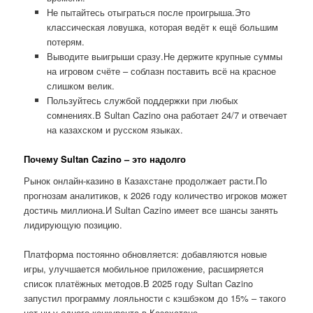
Не пытайтесь отыграться после проигрыша.Это
классическая ловушка, которая ведёт к ещё большим
потерям.
Выводите выигрыши сразу.Не держите крупные суммы
на игровом счёте – соблазн поставить всё на красное
слишком велик.
Пользуйтесь службой поддержки при любых
сомнениях.В Sultan Cazino она работает 24/7 и отвечает
на казахском и русском языках.
Почему Sultan Cazino – это надолго
Рынок онлайн-казино в Казахстане продолжает расти.По
прогнозам аналитиков, к 2026 году количество игроков может
достичь миллиона.И Sultan Cazino имеет все шансы занять
лидирующую позицию.
Платформа постоянно обновляется: добавляются новые
игры, улучшается мобильное приложение, расширяется
список платёжных методов.В 2025 году Sultan Cazino
запустил программу лояльности с кэшбэком до 15% – такого
нет ни у одного конкурента в Казахстане.