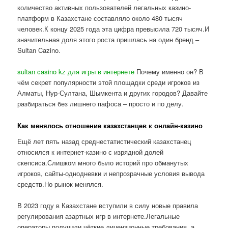
количество активных пользователей легальных казино-
платформ в Казахстане составляло около 480 тысяч
человек.К концу 2025 года эта цифра превысила 720 тысяч.И
значительная доля этого роста пришлась на один бренд –
Sultan Cazino.
sultan casino kz для игры в интернете
Почему именно он? В
чём секрет популярности этой площадки среди игроков из
Алматы, Нур-Султана, Шымкента и других городов? Давайте
разбираться без лишнего пафоса – просто и по делу.
Как менялось отношение казахстанцев к онлайн-казино
Ещё лет пять назад среднестатистический казахстанец
относился к интернет-казино с изрядной долей
скепсиса.Слишком много было историй про обманутых
игроков, сайты-однодневки и непрозрачные условия вывода
средств.Но рынок менялся.
В 2023 году в Казахстане вступили в силу новые правила
регулирования азартных игр в интернете.Легальные
операторы получили чёткие лицензионные требования, а