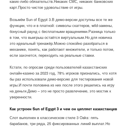
каких-либо обязательств.Никаких СМС, никаких банковских
карт.Просто чистое удовольствие от игры.
Возьмём Sun of Egypt 3.В демо-версии доступны все те же
функции, что и в платной: символы скаттеров, wild-замены,
бонусный раунд с бесплатными вращениями.Разница только
в том, что выигрыш остаётся виртуальным.Но для новичка
это идеальный тренажёр.Можно спокойно разобраться в
механике, понять, как работают множители, и только потом,
если захочется, переходить на реальные ставки.
Кстати, по опросам среди пользователей казахстанских
онлайн-казино за 2023 год, 78% игроков признались, что хотя
бы раз использовали демо-версию для тестирования новой
игры.И почти половина из них после этого решились на игру
на деньги.Демо – это не просто развлечение, это мостик к
уверенности.
Как устроен Sun of Egypt 3 и чем он цепляет казахстанцев
Слот выполнен в классическом стиле 3 Oaks: пять
барабанов, три ряда, 25 фиксированных линий выплат.Но