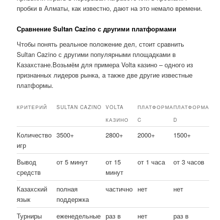
пробки в Алматы, как известно, дают на это немало времени.
Сравнение Sultan Cazino с другими платформами
Чтобы понять реальное положение дел, стоит сравнить
Sultan Cazino с другими популярными площадками в
Казахстане.Возьмём для примера Volta казино – одного из
признанных лидеров рынка, а также две другие известные
платформы.
КРИТЕРИЙ
SULTAN CAZINO
VOLTA
ПЛАТФОРМА
ПЛАТФОРМА
КАЗИНО
C
D
Количество
3500+
2800+
2000+
1500+
игр
Вывод
от 5 минут
от 15
от 1 часа
от 3 часов
средств
минут
Казахский
полная
частично
нет
нет
язык
поддержка
Турниры
еженедельные
раз в
нет
раз в