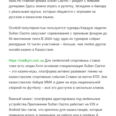
база.Но главная фишка Sultan Cazino – раздел с живыми
дилерами.Здесь можно играть в рулетку, блэкджек и баккару
с реальными крупье, которые общаются с игроками на
русском и казахском языках.
Особой популярностью пользуются турниры.Каждую неделю
Sultan Cazino запускает соревнования с призовым фондом до
50 миллионов тенге.В 2024 году один из турниров собрал
рекордные 12 тысяч участников – больше, чем любое другое
онлайн-казино в Казахстане.
https://icedkyiv.com.ua
Для любителей спортивных ставок
тоже есть опции.Хотя основная специализация Sultan Cazino
– это казино-игры, платформа активно развивает линию на
казахстанские спортивные события.Ставки на матчи КПЛ, бои
казахстанских бойцов ММА и даже на игры национальной
сборной по футболу – всё это доступно в несколько кликов.
Важный нюанс: платформа адаптирована под мобильные
устройства.Приложение Sultan Cazino работает на iOS и
Android без лагов, что критично для казахстанцев, которые
привыкли играть в перерывах на работе или в пробках.А