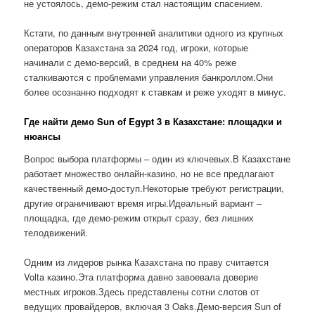
не устоялось, демо-режим стал настоящим спасением.
Кстати, по данным внутренней аналитики одного из крупных
операторов Казахстана за 2024 год, игроки, которые
начинали с демо-версий, в среднем на 40% реже
сталкиваются с проблемами управления банкроллом.Они
более осознанно подходят к ставкам и реже уходят в минус.
Где найти демо Sun of Egypt 3 в Казахстане: площадки и
нюансы
Вопрос выбора платформы – один из ключевых.В Казахстане
работает множество онлайн-казино, но не все предлагают
качественный демо-доступ.Некоторые требуют регистрации,
другие ограничивают время игры.Идеальный вариант –
площадка, где демо-режим открыт сразу, без лишних
телодвижений.
Одним из лидеров рынка Казахстана по праву считается
Volta казино.Эта платформа давно завоевала доверие
местных игроков.Здесь представлены сотни слотов от
ведущих провайдеров, включая 3 Oaks.Демо-версия Sun of