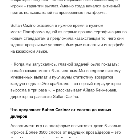
игроки – гарантии выплат.Именно тогда начался активный
приток пользователей на проверенные платформы.
Sultan Cazino оказался в нужное время в нужном
месте.Платформа одной из первых прошла сертификацию по
новым стандартам и предложила казахстанцам то, чего они
ждали: прозрачные условия, быстрые выплаты и интерфейс
на казахском языке.
« Когда мы запускались, главной задачей было показать:
онлайн-казино может быть честным.Мы внедрили систему
мгновенных выплат и публикуем статистику возвратов
каждую неделю.Это сработало – за первый год аудитория
выросла в три раза », – рассказывает Айдар Кенжебаев,
директор по развитию Sultan Cazino.
Что предлагает Sultan Cazino: от слотов до живых
дилеров
Ассортимент игр на платформе впечатляет даже бывалых
игроков.Более 3500 слотов от ведущих провайдеров – это