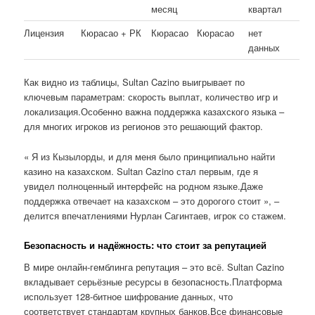
месяц
квартал
Лицензия
Кюрасао + РК
Кюрасао
Кюрасао
нет
данных
Как видно из таблицы, Sultan Cazino выигрывает по
ключевым параметрам: скорость выплат, количество игр и
локализация.Особенно важна поддержка казахского языка –
для многих игроков из регионов это решающий фактор.
« Я из Кызылорды, и для меня было принципиально найти
казино на казахском. Sultan Cazino стал первым, где я
увидел полноценный интерфейс на родном языке.Даже
поддержка отвечает на казахском – это дорогого стоит », –
делится впечатлениями Нурлан Сагинтаев, игрок со стажем.
Безопасность и надёжность: что стоит за репутацией
В мире онлайн-гемблинга репутация – это всё. Sultan Cazino
вкладывает серьёзные ресурсы в безопасность.Платформа
использует 128-битное шифрование данных, что
соответствует стандартам крупных банков.Все финансовые