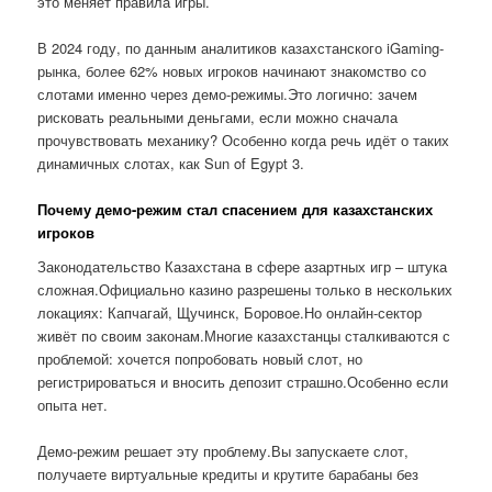
это меняет правила игры.
В 2024 году, по данным аналитиков казахстанского iGaming-
рынка, более 62% новых игроков начинают знакомство со
слотами именно через демо-режимы.Это логично: зачем
рисковать реальными деньгами, если можно сначала
прочувствовать механику? Особенно когда речь идёт о таких
динамичных слотах, как Sun of Egypt 3.
Почему демо-режим стал спасением для казахстанских
игроков
Законодательство Казахстана в сфере азартных игр – штука
сложная.Официально казино разрешены только в нескольких
локациях: Капчагай, Щучинск, Боровое.Но онлайн-сектор
живёт по своим законам.Многие казахстанцы сталкиваются с
проблемой: хочется попробовать новый слот, но
регистрироваться и вносить депозит страшно.Особенно если
опыта нет.
Демо-режим решает эту проблему.Вы запускаете слот,
получаете виртуальные кредиты и крутите барабаны без