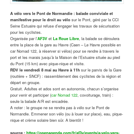
A vélo vers le Pont de Normandie : balade conviviale et
manifestive
pour le droit au vélo
sur le Pont, géré par la CCI
Seine Estuaire qui refuse d’engager les travaux de sécurisation
pour les cyclistes.
Organisée par l’
AF3V
et
La Roue Libre
, la balade se déroulera
entre la place de la gare au Havre (Caen – Le Havre possible en
car Nomad 122, à réserver si vélos) pour se rendre à travers le
port et les marais jusqu’à la Maison de l’Estuaire située au pied
du Pont (15 km) avec pique-nique et visite.
RDV le vendredi 8 mai au Havre à 11h
sur le parvis de la Gare
(routière + SNCF) : rassemblement des cyclistes de la région et
départ en groupe.
Gratuit. Adultes et ados sont en autonomie, chacun s’organise
pour venir et participer (
car Nomad 122
, covoiturage, train) :
seule la balade A/R est encadrée.
A noter : le groupe ne se rendra pas à vélo sur le Pont de
Normandie. Emmener son vélo (ou à louer sur place), eau, pique-
nique et crème solaire bien sûr. A bientôt !
source :
https://openagenda.com/fr/af3v/events/a-velo-vers-