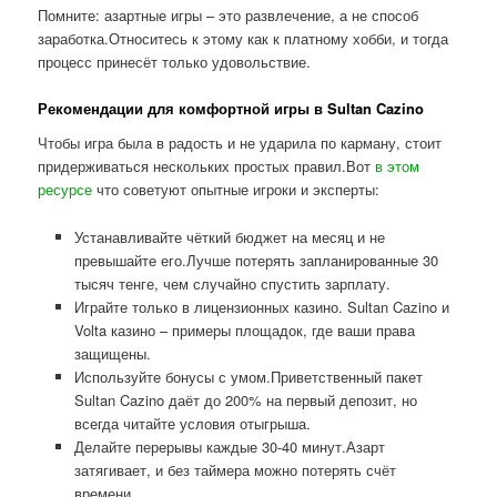
Помните: азартные игры – это развлечение, а не способ
заработка.Относитесь к этому как к платному хобби, и тогда
процесс принесёт только удовольствие.
Рекомендации для комфортной игры в Sultan Cazino
Чтобы игра была в радость и не ударила по карману, стоит
придерживаться нескольких простых правил.Вот
в этом
ресурсе
что советуют опытные игроки и эксперты:
Устанавливайте чёткий бюджет на месяц и не
превышайте его.Лучше потерять запланированные 30
тысяч тенге, чем случайно спустить зарплату.
Играйте только в лицензионных казино. Sultan Cazino и
Volta казино – примеры площадок, где ваши права
защищены.
Используйте бонусы с умом.Приветственный пакет
Sultan Cazino даёт до 200% на первый депозит, но
всегда читайте условия отыгрыша.
Делайте перерывы каждые 30-40 минут.Азарт
затягивает, и без таймера можно потерять счёт
времени.