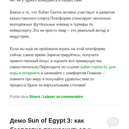
Важно и то, что Sultan Cazino активно участвует в развитии
казахстанского спорта.Платформа спонсирует несколько
молодёжных футбольных команд и турниры по
киберспорту.Это не просто пиар – это реальный вклад в
индустрию.
Если вы ещё не пробовали играть на этой платформе,
сейчас самое время.Зарегистрируйтесь, получите
приветственный бонус и оцените все преимущества
самостоятельно.Переходите по ссылке
sultan casino kz для
игры в интернете
и начинайте с комфортом.Главное –
помните про меру и получайте удовольствие от
процесса.Удачи за виртуальными столами!
Publié dans
Divers
|
Laisser un commentaire
Демо Sun of Egypt 3: как
бесплатно прикоснуться к