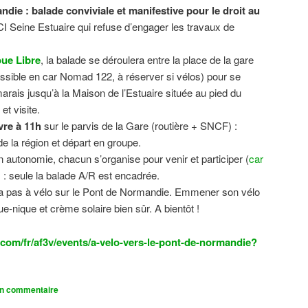
ndie : balade conviviale et manifestive
pour le droit au
CI Seine Estuaire qui refuse d’engager les travaux de
.
ue Libre
, la balade se déroulera entre la place de la gare
sible en car Nomad 122, à réserver si vélos) pour se
 marais jusqu’à la Maison de l’Estuaire située au pied du
t visite.
vre à 11h
sur le parvis de la Gare (routière + SNCF) :
 la région et départ en groupe.
n autonomie, chacun s’organise pour venir et participer (
car
n) : seule la balade A/R est encadrée.
dra pas à vélo sur le Pont de Normandie. Emmener son vélo
ue-nique et crème solaire bien sûr. A bientôt !
com/fr/af3v/events/a-velo-vers-le-pont-de-normandie?
un commentaire