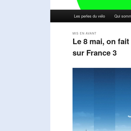
Menu
Les perles du vélo
Qui somm
principal
MIS EN AVANT
Le 8 mai, on fai
sur France 3
Publié le
mai 11, 2026
par
Steph
Lecteur
vidéo