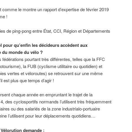
nt comme le montre un rapport d’expertise de février 2019
me !
ies de ping-pong entre État, CCI, Région et Départements
el pour qu’enfin les décideurs accèdent aux
e du monde du vélo ?
s fédérations pourtant très différentes, telles que la FFC
otourisme), la FUB (cyclisme utilitaire ou quotidien) et
oies vertes et véloroutes) se retrouvent sur une même
il est plus que temps d’agir !
rsent chaque année en empruntant le trajet de la
 4, des cyclosportifs normands l’utilisent très fréquemment
ires ou des salariés de la zone industrialo-portuaire
Seine l’utilisent pour leur déplacements quotidiens…
H Vélorution demande :