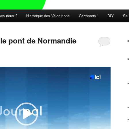
es nous ?
Historique des Vélorutions
Cartoparty !
DIY
Se 
t le pont de Normandie