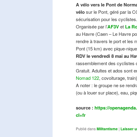
A vélo vers le Pont de Norma
vélo
sur le Pont, géré par la C
sécurisation pour les cyclistes
Organisée par l’
AF3V
et
La Ro
au Havre (Caen – Le Havre pos
rendre à travers le port et les
Pont (15 km) avec pique-nique e
RDV le vendredi 8 mai au Ha
rassemblement des cyclistes de
Gratuit. Adultes et ados sont e
Nomad 122
, covoiturage, trai
A noter : le groupe ne se ren
(ou à louer sur place), eau, piq
source :
https://openagenda.
cl=fr
Publié dans
Militantisme
|
Laisser 