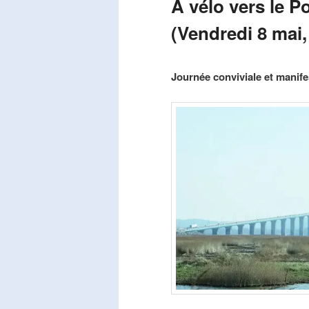
A vélo vers le P
(Vendredi 8 mai,
Publié le
mars 29, 2026
par
Steph
Journée conviviale et manifes