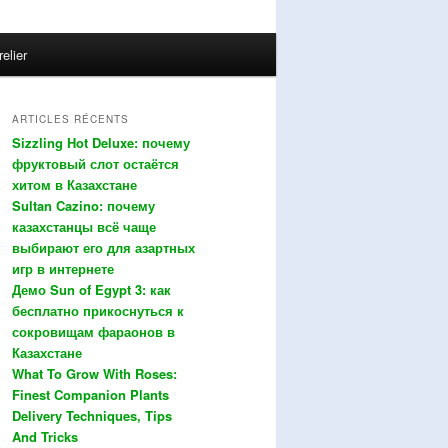
relier
ARTICLES RÉCENTS
Sizzling Hot Deluxe: почему
фруктовый слот остаётся
хитом в Казахстане
Sultan Cazino: почему
казахстанцы всё чаще
выбирают его для азартных
игр в интернете
Демо Sun of Egypt 3: как
бесплатно прикоснуться к
сокровищам фараонов в
Казахстане
What To Grow With Roses:
Finest Companion Plants
Delivery Techniques, Tips
And Tricks