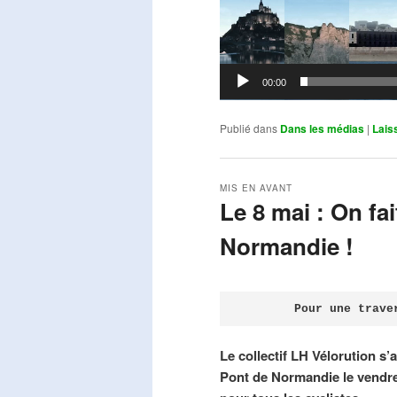
00:00
Publié dans
Dans les médias
|
Lais
MIS EN AVANT
Le 8 mai : On fa
Normandie !
Publié le
avril 18, 2026
par
Steph
Pour une trave
Le collectif LH Vélorution s’
Pont de Normandie le vendre