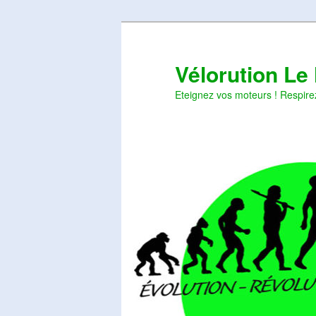
Aller
Aller
au
au
contenu
contenu
Vélorution Le
principal
secondaire
Eteignez vos moteurs ! Respire