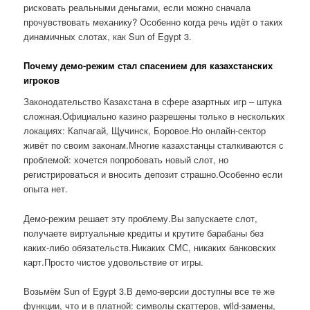
рисковать реальными деньгами, если можно сначала
прочувствовать механику? Особенно когда речь идёт о таких
динамичных слотах, как Sun of Egypt 3.
Почему демо-режим стал спасением для казахстанских
игроков
Законодательство Казахстана в сфере азартных игр – штука
сложная.Официально казино разрешены только в нескольких
локациях: Капчагай, Щучинск, Боровое.Но онлайн-сектор
живёт по своим законам.Многие казахстанцы сталкиваются с
проблемой: хочется попробовать новый слот, но
регистрироваться и вносить депозит страшно.Особенно если
опыта нет.
Демо-режим решает эту проблему.Вы запускаете слот,
получаете виртуальные кредиты и крутите барабаны без
каких-либо обязательств.Никаких СМС, никаких банковских
карт.Просто чистое удовольствие от игры.
Возьмём Sun of Egypt 3.В демо-версии доступны все те же
функции, что и в платной: символы скаттеров, wild-замены,