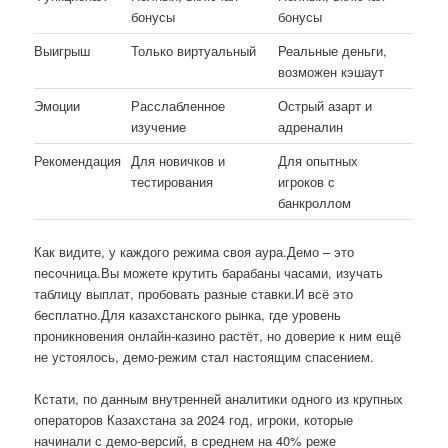
бонусы
бонусы
Выигрыш
Только виртуальный
Реальные деньги,
возможен кэшаут
Эмоции
Расслабленное
Острый азарт и
изучение
адреналин
Рекомендация
Для новичков и
Для опытных
тестирования
игроков с
банкроллом
Как видите, у каждого режима своя аура.Демо – это
песочница.Вы можете крутить барабаны часами, изучать
таблицу выплат, пробовать разные ставки.И всё это
бесплатно.Для казахстанского рынка, где уровень
проникновения онлайн-казино растёт, но доверие к ним ещё
не устоялось, демо-режим стал настоящим спасением.
Кстати, по данным внутренней аналитики одного из крупных
операторов Казахстана за 2024 год, игроки, которые
начинали с демо-версий, в среднем на 40% реже