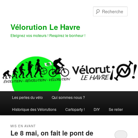
Aller
Aller
au
au
Rech
contenu
contenu
principal
secondaire
Vélorution Le Havre
Eteignez vos moteurs ! Respirez le bonheur !
Menu
Les perles du vélo
Qui sommes nous ?
principal
Historique des Vélorutions
Cartoparty !
DIY
Se relier
MIS EN AVANT
Le 8 mai, on fait le pont de