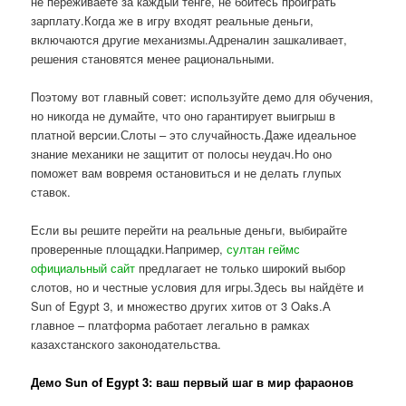
не переживаете за каждый тенге, не боитесь проиграть
зарплату.Когда же в игру входят реальные деньги,
включаются другие механизмы.Адреналин зашкаливает,
решения становятся менее рациональными.
Поэтому вот главный совет: используйте демо для обучения,
но никогда не думайте, что оно гарантирует выигрыш в
платной версии.Слоты – это случайность.Даже идеальное
знание механики не защитит от полосы неудач.Но оно
поможет вам вовремя остановиться и не делать глупых
ставок.
Если вы решите перейти на реальные деньги, выбирайте
проверенные площадки.Например,
султан геймс
официальный сайт
предлагает не только широкий выбор
слотов, но и честные условия для игры.Здесь вы найдёте и
Sun of Egypt 3, и множество других хитов от 3 Oaks.А
главное – платформа работает легально в рамках
казахстанского законодательства.
Демо Sun of Egypt 3: ваш первый шаг в мир фараонов