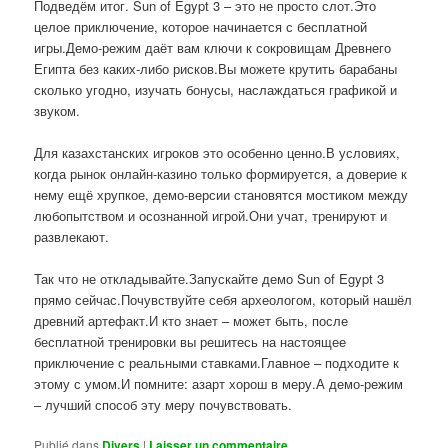
Подведём итог. Sun of Egypt 3 – это не просто слот.Это
целое приключение, которое начинается с бесплатной
игры.Демо-режим даёт вам ключи к сокровищам Древнего
Египта без каких-либо рисков.Вы можете крутить барабаны
сколько угодно, изучать бонусы, наслаждаться графикой и
звуком.
Для казахстанских игроков это особенно ценно.В условиях,
когда рынок онлайн-казино только формируется, а доверие к
нему ещё хрупкое, демо-версии становятся мостиком между
любопытством и осознанной игрой.Они учат, тренируют и
развлекают.
Так что не откладывайте.Запускайте демо Sun of Egypt 3
прямо сейчас.Почувствуйте себя археологом, который нашёл
древний артефакт.И кто знает – может быть, после
бесплатной тренировки вы решитесь на настоящее
приключение с реальными ставками.Главное – подходите к
этому с умом.И помните: азарт хорош в меру.А демо-режим
– лучший способ эту меру почувствовать.
Publié dans
Divers
|
Laisser un commentaire