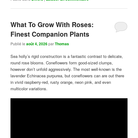
What To Grow With Roses:
Finest Companion Plants
Publié le
août 4, 2026
par
Thomas
Sea holly’s rigid construction is a fantastic contrast to delicate,
round rose blooms. Coneflowers form good-sized clumps,
however don’t unfold aggressively. The most well-known is the
lavender Echinacea purpurea, but coneflowers can are out there
in vivid raspberry-red, rusty orange, neon pink, and even
multicolor variations.