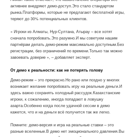
активнее внедряют демо-доступ.Это стало стандартом
рынка.Платформы, которые не предлагают бесплатной игры,
теряют до 30% потенциальных клиентов.
« Игроки из Алматы, Нур-Султана, Атырау – все хотят
сначала попробовать.Это разумно.И мы советуем нашим
партнёрам делать демо-режим максимально доступным.Без
регистрации, без ограничений по времени.Только так можно
завоевать доверие », – добавляет эксперт.
От демо к реальности: как не потерять голову
Демо-режим – это прекрасно.Но рано или поздно у многих
возникает желание попробовать игру на реальные деньги.И
здесь важно сохранять холодный рассудок.Казахстанские
игроки, к сожалению, иногда попадают в ловушку
азарта.Особенно когда после удачной сессии в демо
кажется, что и на деньги всё получится так же легко.
Помните: демо-версия и игра на реальные ставки – это
разные вселенные.В демо нет эмоционального давления.Вы