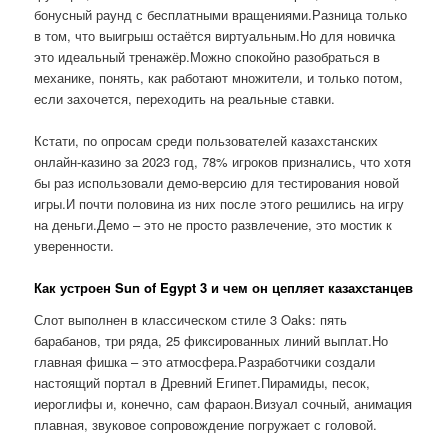
бонусный раунд с бесплатными вращениями.Разница только
в том, что выигрыш остаётся виртуальным.Но для новичка
это идеальный тренажёр.Можно спокойно разобраться в
механике, понять, как работают множители, и только потом,
если захочется, переходить на реальные ставки.
Кстати, по опросам среди пользователей казахстанских
онлайн-казино за 2023 год, 78% игроков признались, что хотя
бы раз использовали демо-версию для тестирования новой
игры.И почти половина из них после этого решились на игру
на деньги.Демо – это не просто развлечение, это мостик к
уверенности.
Как устроен Sun of Egypt 3 и чем он цепляет казахстанцев
Слот выполнен в классическом стиле 3 Oaks: пять
барабанов, три ряда, 25 фиксированных линий выплат.Но
главная фишка – это атмосфера.Разработчики создали
настоящий портал в Древний Египет.Пирамиды, песок,
иероглифы и, конечно, сам фараон.Визуал сочный, анимация
плавная, звуковое сопровождение погружает с головой.