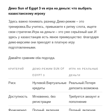
Демо Sun of Egypt 3 vs игра на деньги: что выбрать
казахстанскому игроку
Здесь важно понимать разницу.Демо-режим – это
тренировка.Вы учитесь, привыкаете к ритму слота, ищете
свои стратегии.Игра на деньги – это уже серьёзный шаг.И
здесь у казахстанцев есть явное преимущество: благодаря
демо-версиям они приходят в платную игру
подготовленными.
Давайте сравним оба подхода.
КРИТЕРИЙ
ДЕМО-РЕЖИМ SUN OF
ИГРА НА РЕАЛЬНЫЕ
EGYPT 3
ДЕНЬГИ
Риск
Нулевой.Виртуальные
Реальный.Потеря
кредиты
депозита возможна
Доступность
Мгновенно, без
Требуется аккаунт и
регистрации
пополнение
Функционал
Полный, включая
Полный, включая