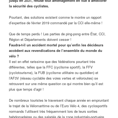
jusqu’en 2031, refuse tout aménagement en vue d’améliorer
la sécurité des cyclistes.
Pourtant, des solutions existent comme le montre un rapport
d’expertise de février 2019 commandé par la CCI elle-même !
Que de temps perdu ! Les parties de ping-pong entre État, CCI,
Région et Départements doivent cesser !
Faudra-t-il un accident mortel pour qu’enfin les décideurs
accèdent aux revendications de l’ensemble du monde du
vélo ?
Il est en effet rarissime que des fédérations pourtant très
différentes, telles que la FFC (cyclisme sportif), la FFV
(cyclotourisme), la FUB (cyclisme utilitaire ou quotidien) et
l’AF3V (réseau cyclable des voies vertes et véloroutes) se
retrouvent sur une même question ce qui montre bien qu’il est
plus que temps d’agir !
De nombreux touristes le traversent chaque année en empruntant
le trajet de la Vélomaritime ou de l’Euro Vélo 4, des cyclosportifs
normands l’utilisent très fréquemment lors de leurs sorties
hebdomadaires ou des salariés de la zone industrialo-portuaire