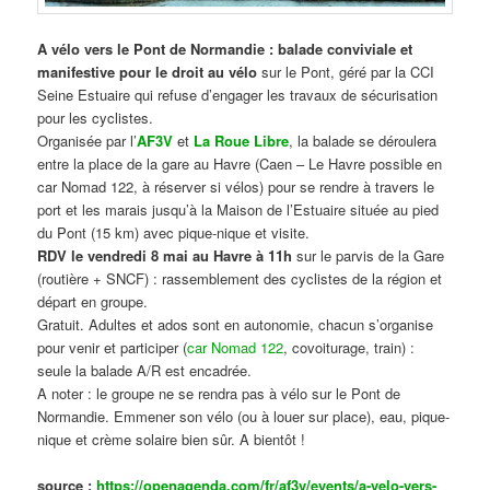
A vélo vers le Pont de Normandie : balade conviviale et
manifestive
pour le droit au vélo
sur le Pont, géré par la CCI
Seine Estuaire qui refuse d’engager les travaux de sécurisation
pour les cyclistes.
Organisée par l’
AF3V
et
La Roue Libre
, la balade se déroulera
entre la place de la gare au Havre (Caen – Le Havre possible en
car Nomad 122, à réserver si vélos) pour se rendre à travers le
port et les marais jusqu’à la Maison de l’Estuaire située au pied
du Pont (15 km) avec pique-nique et visite.
RDV le vendredi 8 mai au Havre à 11h
sur le parvis de la Gare
(routière + SNCF) : rassemblement des cyclistes de la région et
départ en groupe.
Gratuit. Adultes et ados sont en autonomie, chacun s’organise
pour venir et participer (
car Nomad 122
, covoiturage, train) :
seule la balade A/R est encadrée.
A noter : le groupe ne se rendra pas à vélo sur le Pont de
Normandie. Emmener son vélo (ou à louer sur place), eau, pique-
nique et crème solaire bien sûr. A bientôt !
source :
https://openagenda.com/fr/af3v/events/a-velo-vers-