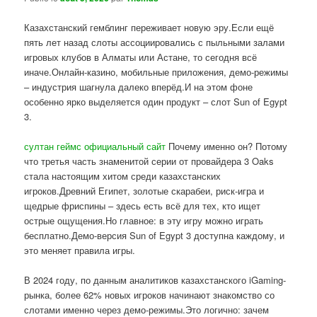
Казахстанский гемблинг переживает новую эру.Если ещё
пять лет назад слоты ассоциировались с пыльными залами
игровых клубов в Алматы или Астане, то сегодня всё
иначе.Онлайн-казино, мобильные приложения, демо-режимы
– индустрия шагнула далеко вперёд.И на этом фоне
особенно ярко выделяется один продукт – слот Sun of Egypt
3.
султан геймс официальный сайт
Почему именно он? Потому
что третья часть знаменитой серии от провайдера 3 Oaks
стала настоящим хитом среди казахстанских
игроков.Древний Египет, золотые скарабеи, риск-игра и
щедрые фриспины – здесь есть всё для тех, кто ищет
острые ощущения.Но главное: в эту игру можно играть
бесплатно.Демо-версия Sun of Egypt 3 доступна каждому, и
это меняет правила игры.
В 2024 году, по данным аналитиков казахстанского iGaming-
рынка, более 62% новых игроков начинают знакомство со
слотами именно через демо-режимы.Это логично: зачем