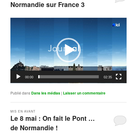
Normandie sur France 3
Publié le
mai 11, 2026
par
Steph
Lecteur
vidéo
00:00
02:35
Publié dans
Dans les médias
|
Laisser un commentaire
MIS EN AVANT
Le 8 mai : On fait le Pont …
de Normandie !