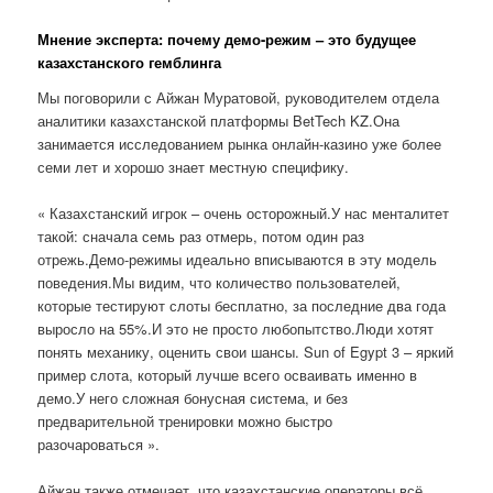
Мнение эксперта: почему демо-режим – это будущее
казахстанского гемблинга
Мы поговорили с Айжан Муратовой, руководителем отдела
аналитики казахстанской платформы BetTech KZ.Она
занимается исследованием рынка онлайн-казино уже более
семи лет и хорошо знает местную специфику.
« Казахстанский игрок – очень осторожный.У нас менталитет
такой: сначала семь раз отмерь, потом один раз
отрежь.Демо-режимы идеально вписываются в эту модель
поведения.Мы видим, что количество пользователей,
которые тестируют слоты бесплатно, за последние два года
выросло на 55%.И это не просто любопытство.Люди хотят
понять механику, оценить свои шансы. Sun of Egypt 3 – яркий
пример слота, который лучше всего осваивать именно в
демо.У него сложная бонусная система, и без
предварительной тренировки можно быстро
разочароваться ».
Айжан также отмечает, что казахстанские операторы всё