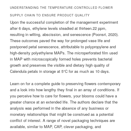
UNDERSTANDING THE TEMPERATURE-CONTROLLED FLOWER
SUPPLY CHAIN TO ENSURE PRODUCT QUALITY
Upon the successful completion of the management experiment
after 6 days, ethylene levels steadied at thirteen.22 ppm,
resulting in wilting, abscission, and senescence (Poonsri, 2020).
These outcomes paved the way for prolonged vase life and
postponed petal senescence, attributable to polypropylene and
high-density polyethylene MAPs. The microperforated film used
in MAP with microscopically formed holes prevents bacterial
growth and preserves the visible and dietary high quality of
Calendula petals in storage at 5°C for as much as 10 days.
Learn on for a complete guide to preserving flowers contemporary
and a look into how lengthy they final in an array of conditions. If
you perceive how to care for flowers, your blooms could have a
greater chance at an extended life. The authors declare that the
analysis was performed in the absence of any business or
monetary relationships that might be construed as a potential
conflict of interest. A range of novel packaging techniques are
available, similar to MAP, CAP, clever packaging, and