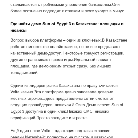
сталкиваются с проблемами управления банкроллом.Они
более осознанно подходят к ставкам и реже уходят в минус.
Где найти демо Sun of Egypt 3 в Казахстане: площадки и
нюансы
Вопрос выбора платформы – один из ключевых.В Казахстане
работает множество онлайн-казино, но не все предлагают
качественный демо-доступ.Некоторые требуют регистрации,
другие ограничивают время игры.Идеальный вариант –
площадка, где демо-режим открыт сразу, без лишних
телодвижений.
Одним из лидеров рынка Казахстана по праву считается
Volta казино.Эта платформа давно завоевала доверие
местных игроков.Здесь представлены сотни слотов от
ведущих провайдеров, включая 3 Oaks.Демо-версия Sun of
Egypt 3 доступна в один клик.Никаких СМС, никаких
верификаций.Просто заходите и играете.
Ещё один плюс Volta – адаптация под казахстанские
реалии.Интерфейс полностью на русском и казахском