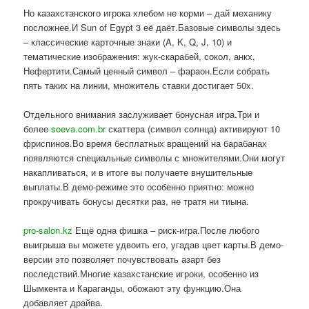
Но казахстанского игрока хлебом не корми – дай механику
посложнее.И Sun of Egypt 3 её даёт.Базовые символы здесь
– классические карточные знаки (A, K, Q, J, 10) и
тематические изображения: жук-скарабей, сокол, анкх,
Нефертити.Самый ценный символ – фараон.Если собрать
пять таких на линии, множитель ставки достигает 50x.
Отдельного внимания заслуживает бонусная игра.Три и
более
soeva.com.br
скаттера (символ солнца) активируют 10
фриспинов.Во время бесплатных вращений на барабанах
появляются специальные символы с множителями.Они могут
накапливаться, и в итоге вы получаете внушительные
выплаты.В демо-режиме это особенно приятно: можно
прокручивать бонусы десятки раз, не тратя ни тиына.
pro-salon.kz
Ещё одна фишка – риск-игра.После любого
выигрыша вы можете удвоить его, угадав цвет карты.В демо-
версии это позволяет почувствовать азарт без
последствий.Многие казахстанские игроки, особенно из
Шымкента и Караганды, обожают эту функцию.Она
добавляет драйва.