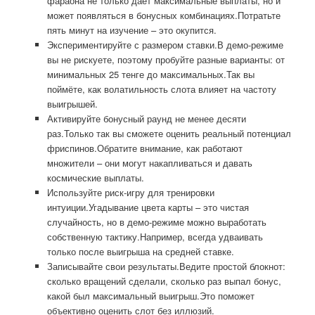
фараона не только даёт максимальные выплаты, но и
может появляться в бонусных комбинациях.Потратьте
пять минут на изучение – это окупится.
Экспериментируйте с размером ставки.В демо-режиме
вы не рискуете, поэтому пробуйте разные варианты: от
минимальных 25 тенге до максимальных.Так вы
поймёте, как волатильность слота влияет на частоту
выигрышей.
Активируйте бонусный раунд не менее десяти
раз.Только так вы сможете оценить реальный потенциал
фриспинов.Обратите внимание, как работают
множители – они могут накапливаться и давать
космические выплаты.
Используйте риск-игру для тренировки
интуиции.Угадывание цвета карты – это чистая
случайность, но в демо-режиме можно выработать
собственную тактику.Например, всегда удваивать
только после выигрыша на средней ставке.
Записывайте свои результаты.Ведите простой блокнот:
сколько вращений сделали, сколько раз выпал бонус,
какой был максимальный выигрыш.Это поможет
объективно оценить слот без иллюзий.