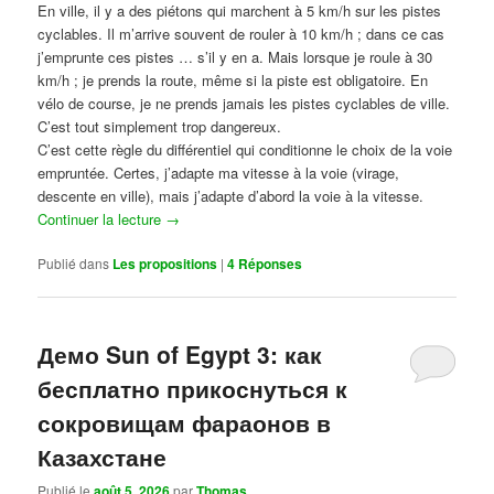
En ville, il y a des piétons qui marchent à 5 km/h sur les pistes
cyclables. Il m’arrive souvent de rouler à 10 km/h ; dans ce cas
j’emprunte ces pistes … s’il y en a. Mais lorsque je roule à 30
km/h ; je prends la route, même si la piste est obligatoire. En
vélo de course, je ne prends jamais les pistes cyclables de ville.
C’est tout simplement trop dangereux.
C’est cette règle du différentiel qui conditionne le choix de la voie
empruntée. Certes, j’adapte ma vitesse à la voie (virage,
descente en ville), mais j’adapte d’abord la voie à la vitesse.
Continuer la lecture
→
Publié dans
Les propositions
|
4
Réponses
Демо Sun of Egypt 3: как
бесплатно прикоснуться к
сокровищам фараонов в
Казахстане
Publié le
août 5, 2026
par
Thomas