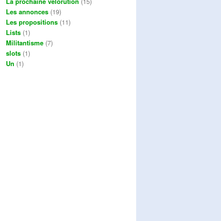
La prochaine vélorution
(15)
Les annonces
(19)
Les propositions
(11)
Lists
(1)
Militantisme
(7)
slots
(1)
Un
(1)