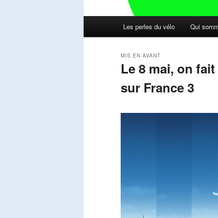
Menu
Les perles du vélo
Qui somm
principal
MIS EN AVANT
Le 8 mai, on fai
sur France 3
Publié le
mai 11, 2026
par
Steph
Lecteur
vidéo