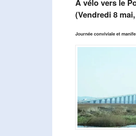
A vélo vers le P
(Vendredi 8 mai,
Publié le
mars 29, 2026
par
Steph
Journée conviviale et manifes