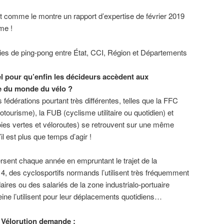
nt comme le montre un rapport d’expertise de février 2019
me !
ies de ping-pong entre État, CCI, Région et Départements
el pour qu’enfin les décideurs accèdent aux
e du monde du vélo ?
s fédérations pourtant très différentes, telles que la FFC
otourisme), la FUB (cyclisme utilitaire ou quotidien) et
oies vertes et véloroutes) se retrouvent sur une même
il est plus que temps d’agir !
rsent chaque année en empruntant le trajet de la
 4, des cyclosportifs normands l’utilisent très fréquemment
ires ou des salariés de la zone industrialo-portuaire
Seine l’utilisent pour leur déplacements quotidiens…
H Vélorution demande :