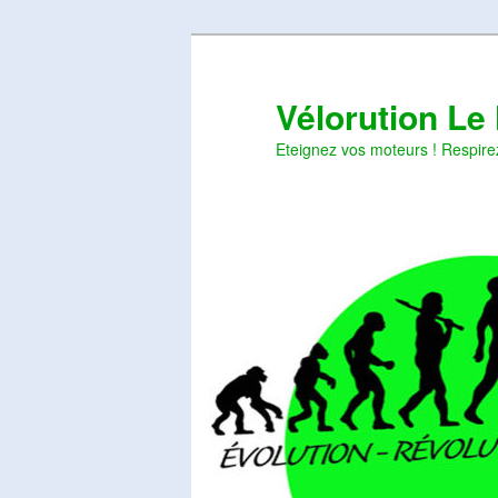
Aller
Aller
au
au
contenu
contenu
Vélorution Le
principal
secondaire
Eteignez vos moteurs ! Respire