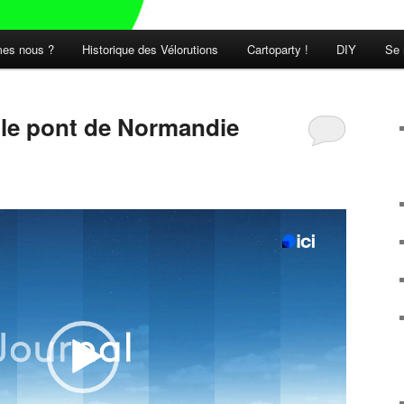
es nous ?
Historique des Vélorutions
Cartoparty !
DIY
Se 
t le pont de Normandie