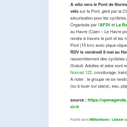
A vélo vers le Pont de Norma
vélo
sur le Pont, géré par la C
sécurisation pour les cyclistes
Organisée par l’
AF3V
et
La Ro
au Havre (Caen – Le Havre pos
rendre à travers le port et les
Pont (15 km) avec pique-nique e
RDV le vendredi 8 mai au Ha
rassemblement des cyclistes de
Gratuit. Adultes et ados sont e
Nomad 122
, covoiturage, trai
A noter : le groupe ne se ren
(ou à louer sur place), eau, piq
source :
https://openagenda.
cl=fr
Publié dans
Militantisme
|
Laisser 