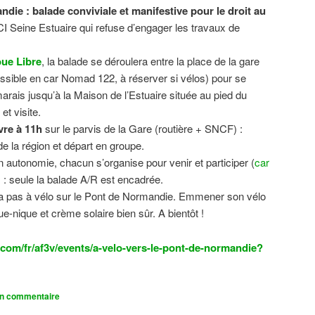
ndie : balade conviviale et manifestive
pour le droit au
CI Seine Estuaire qui refuse d’engager les travaux de
.
ue Libre
, la balade se déroulera entre la place de la gare
sible en car Nomad 122, à réserver si vélos) pour se
 marais jusqu’à la Maison de l’Estuaire située au pied du
t visite.
vre à 11h
sur le parvis de la Gare (routière + SNCF) :
 la région et départ en groupe.
n autonomie, chacun s’organise pour venir et participer (
car
n) : seule la balade A/R est encadrée.
dra pas à vélo sur le Pont de Normandie. Emmener son vélo
ue-nique et crème solaire bien sûr. A bientôt !
com/fr/af3v/events/a-velo-vers-le-pont-de-normandie?
un commentaire