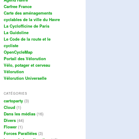
Carfree France
Carte des aménagements
cyclables de la ville du Havre
La Cyclofficine de Paris
La Guidoline
Le Code de la route et le
cycliste
OpenCycleMap
Portail des Vélorution
Vélo, potager et cerveau
Vélorution
Vélorution Universelle
CATÉGORIES
cartoparty
(3)
Cloud
(1)
Dans les médias
(16)
Divers
(44)
Flower
(1)
Forces Parallèles
(3)