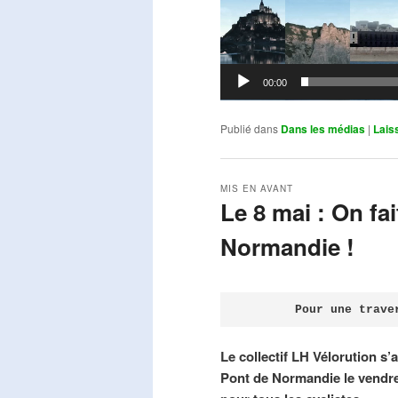
00:00
Publié dans
Dans les médias
|
Lais
MIS EN AVANT
Le 8 mai : On fa
Normandie !
Publié le
avril 18, 2026
par
Steph
Pour une trave
Le collectif LH Vélorution s’
Pont de Normandie le vendre