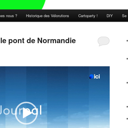
es nous ?
Historique des Vélorutions
Cartoparty !
DIY
Se 
t le pont de Normandie