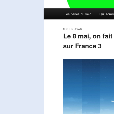
Menu
Les perles du vélo
Qui somm
principal
MIS EN AVANT
Le 8 mai, on fai
sur France 3
Publié le
mai 11, 2026
par
Steph
Lecteur
vidéo