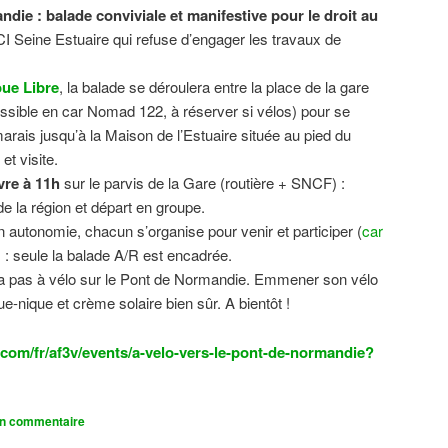
ndie : balade conviviale et manifestive
pour le droit au
CI Seine Estuaire qui refuse d’engager les travaux de
.
ue Libre
, la balade se déroulera entre la place de la gare
sible en car Nomad 122, à réserver si vélos) pour se
 marais jusqu’à la Maison de l’Estuaire située au pied du
t visite.
vre à 11h
sur le parvis de la Gare (routière + SNCF) :
 la région et départ en groupe.
n autonomie, chacun s’organise pour venir et participer (
car
n) : seule la balade A/R est encadrée.
dra pas à vélo sur le Pont de Normandie. Emmener son vélo
ue-nique et crème solaire bien sûr. A bientôt !
com/fr/af3v/events/a-velo-vers-le-pont-de-normandie?
un commentaire