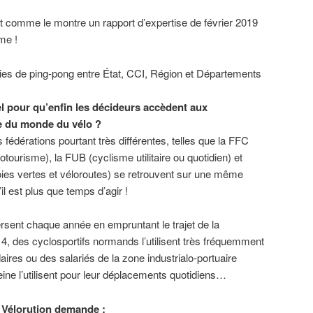
nt comme le montre un rapport d’expertise de février 2019
me !
ies de ping-pong entre État, CCI, Région et Départements
el pour qu’enfin les décideurs accèdent aux
e du monde du vélo ?
s fédérations pourtant très différentes, telles que la FFC
otourisme), la FUB (cyclisme utilitaire ou quotidien) et
oies vertes et véloroutes) se retrouvent sur une même
il est plus que temps d’agir !
rsent chaque année en empruntant le trajet de la
 4, des cyclosportifs normands l’utilisent très fréquemment
ires ou des salariés de la zone industrialo-portuaire
Seine l’utilisent pour leur déplacements quotidiens…
H Vélorution demande :