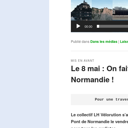
00:00
Publié dans
Dans les médias
|
Lais
MIS EN AVANT
Le 8 mai : On fa
Normandie !
Publié le
avril 18, 2026
par
Steph
Pour une trave
Le collectif LH Vélorution s’
Pont de Normandie le vendre