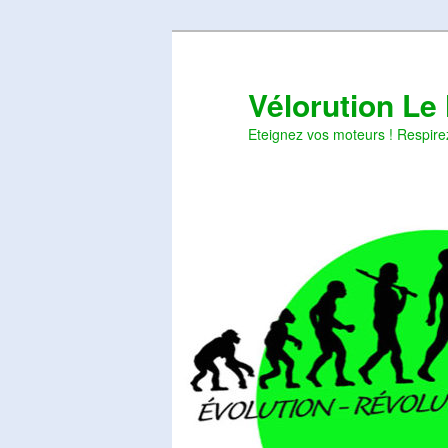
Aller
Aller
au
au
contenu
contenu
Vélorution Le
principal
secondaire
Eteignez vos moteurs ! Respire