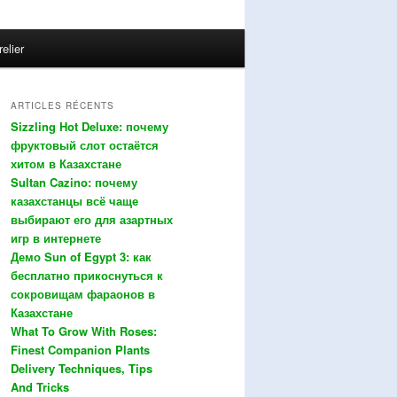
relier
ARTICLES RÉCENTS
Sizzling Hot Deluxe: почему
фруктовый слот остаётся
хитом в Казахстане
Sultan Cazino: почему
казахстанцы всё чаще
выбирают его для азартных
игр в интернете
Демо Sun of Egypt 3: как
бесплатно прикоснуться к
сокровищам фараонов в
Казахстане
What To Grow With Roses:
Finest Companion Plants
Delivery Techniques, Tips
And Tricks