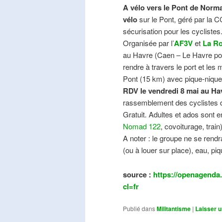
A vélo vers le Pont de Norma
vélo
sur le Pont, géré par la C
sécurisation pour les cyclistes
Organisée par l’
AF3V
et
La Ro
au Havre (Caen – Le Havre pos
rendre à travers le port et les
Pont (15 km) avec pique-nique e
RDV le vendredi 8 mai au Ha
rassemblement des cyclistes de
Gratuit. Adultes et ados sont e
Nomad 122
, covoiturage, trai
A noter : le groupe ne se ren
(ou à louer sur place), eau, piq
source :
https://openagenda.
cl=fr
Publié dans
Militantisme
|
Laisser 