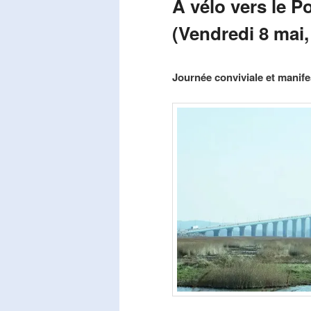
A vélo vers le P
(Vendredi 8 mai,
Publié le
mars 29, 2026
par
Steph
Journée conviviale et manifes