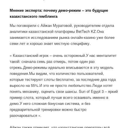
Мнение эксперта: почему демо-режим – это будущее
казахстанского гемблинга
Мы поговорили с Айжан Муратовой, руководителем отдела
аналитики казахстанской платформы BetTech KZ.Она
занимается исследованием рынка онлайн-казино уже более
семи лет и хорошо знает местную специфику.
« Казахстанский игрок – очень осторожный.У нас менталитет
такой: сначала семь раз отмерь, потом один раз
отрежь.Демо-режимы идеально вписываются в эту модель
поведения.Мы видим, что количество пользователей,
которые тестируют слоты бесплатно, за последние два года
выросло на 55%.И это не просто любопытство.Люди хотят
понять механику, оценить свои шансы. Sun of Egypt 3 – яркий
пример слота, который лучше всего осваивать именно в
демо.У него сложная бонусная система, и без
предварительной тренировки можно быстро
разочароваться ».
Айжан также отмечает, что казахстанские операторы всё