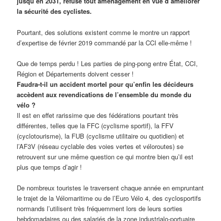
jusqu’en 2031, refuse tout aménagement en vue d’améliorer
la sécurité des cyclistes.
Pourtant, des solutions existent comme le montre un rapport
d’expertise de février 2019 commandé par la CCI elle-même !
Que de temps perdu ! Les parties de ping-pong entre État, CCI,
Région et Départements doivent cesser !
Faudra-t-il un accident mortel pour qu’enfin les décideurs
accèdent aux revendications de l’ensemble du monde du
vélo ?
Il est en effet rarissime que des fédérations pourtant très
différentes, telles que la FFC (cyclisme sportif), la FFV
(cyclotourisme), la FUB (cyclisme utilitaire ou quotidien) et
l’AF3V (réseau cyclable des voies vertes et véloroutes) se
retrouvent sur une même question ce qui montre bien qu’il est
plus que temps d’agir !
De nombreux touristes le traversent chaque année en empruntant
le trajet de la Vélomaritime ou de l’Euro Vélo 4, des cyclosportifs
normands l’utilisent très fréquemment lors de leurs sorties
hebdomadaires ou des salariés de la zone industrialo-portuaire