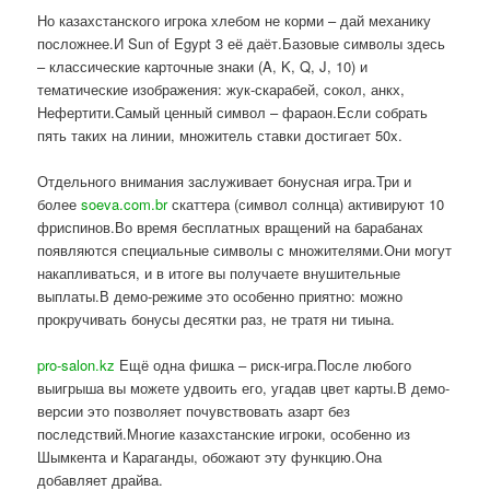
Но казахстанского игрока хлебом не корми – дай механику
посложнее.И Sun of Egypt 3 её даёт.Базовые символы здесь
– классические карточные знаки (A, K, Q, J, 10) и
тематические изображения: жук-скарабей, сокол, анкх,
Нефертити.Самый ценный символ – фараон.Если собрать
пять таких на линии, множитель ставки достигает 50x.
Отдельного внимания заслуживает бонусная игра.Три и
более
soeva.com.br
скаттера (символ солнца) активируют 10
фриспинов.Во время бесплатных вращений на барабанах
появляются специальные символы с множителями.Они могут
накапливаться, и в итоге вы получаете внушительные
выплаты.В демо-режиме это особенно приятно: можно
прокручивать бонусы десятки раз, не тратя ни тиына.
pro-salon.kz
Ещё одна фишка – риск-игра.После любого
выигрыша вы можете удвоить его, угадав цвет карты.В демо-
версии это позволяет почувствовать азарт без
последствий.Многие казахстанские игроки, особенно из
Шымкента и Караганды, обожают эту функцию.Она
добавляет драйва.