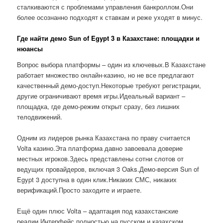
сталкиваются с проблемами управления банкроллом.Они
более осознанно подходят к ставкам и реже уходят в минус.
Где найти демо Sun of Egypt 3 в Казахстане: площадки и
нюансы
Вопрос выбора платформы – один из ключевых.В Казахстане
работает множество онлайн-казино, но не все предлагают
качественный демо-доступ.Некоторые требуют регистрации,
другие ограничивают время игры.Идеальный вариант –
площадка, где демо-режим открыт сразу, без лишних
телодвижений.
Одним из лидеров рынка Казахстана по праву считается
Volta казино.Эта платформа давно завоевала доверие
местных игроков.Здесь представлены сотни слотов от
ведущих провайдеров, включая 3 Oaks.Демо-версия Sun of
Egypt 3 доступна в один клик.Никаких СМС, никаких
верификаций.Просто заходите и играете.
Ещё один плюс Volta – адаптация под казахстанские
реалии.Интерфейс полностью на русском и казахском