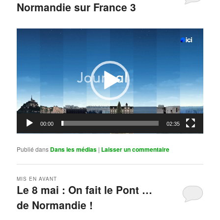
Normandie sur France 3
Publié le
mai 11, 2026
par
Steph
Lecteur
vidéo
00:00
02:35
Publié dans
Dans les médias
|
Laisser un commentaire
MIS EN AVANT
Le 8 mai : On fait le Pont …
de Normandie !