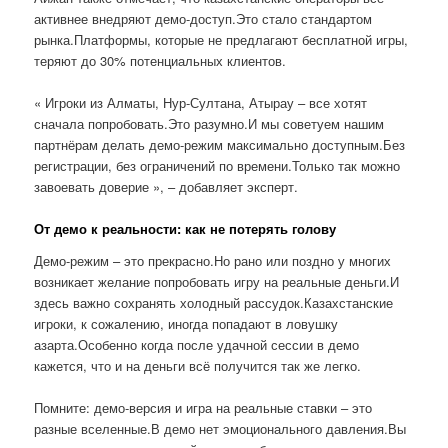
активнее внедряют демо-доступ.Это стало стандартом
рынка.Платформы, которые не предлагают бесплатной игры,
теряют до 30% потенциальных клиентов.
« Игроки из Алматы, Нур-Султана, Атырау – все хотят
сначала попробовать.Это разумно.И мы советуем нашим
партнёрам делать демо-режим максимально доступным.Без
регистрации, без ограничений по времени.Только так можно
завоевать доверие », – добавляет эксперт.
От демо к реальности: как не потерять голову
Демо-режим – это прекрасно.Но рано или поздно у многих
возникает желание попробовать игру на реальные деньги.И
здесь важно сохранять холодный рассудок.Казахстанские
игроки, к сожалению, иногда попадают в ловушку
азарта.Особенно когда после удачной сессии в демо
кажется, что и на деньги всё получится так же легко.
Помните: демо-версия и игра на реальные ставки – это
разные вселенные.В демо нет эмоционального давления.Вы