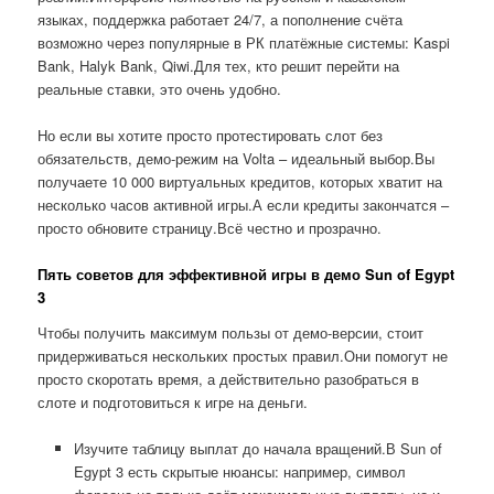
языках, поддержка работает 24/7, а пополнение счёта
возможно через популярные в РК платёжные системы: Kaspi
Bank, Halyk Bank, Qiwi.Для тех, кто решит перейти на
реальные ставки, это очень удобно.
Но если вы хотите просто протестировать слот без
обязательств, демо-режим на Volta – идеальный выбор.Вы
получаете 10 000 виртуальных кредитов, которых хватит на
несколько часов активной игры.А если кредиты закончатся –
просто обновите страницу.Всё честно и прозрачно.
Пять советов для эффективной игры в демо Sun of Egypt
3
Чтобы получить максимум пользы от демо-версии, стоит
придерживаться нескольких простых правил.Они помогут не
просто скоротать время, а действительно разобраться в
слоте и подготовиться к игре на деньги.
Изучите таблицу выплат до начала вращений.В Sun of
Egypt 3 есть скрытые нюансы: например, символ