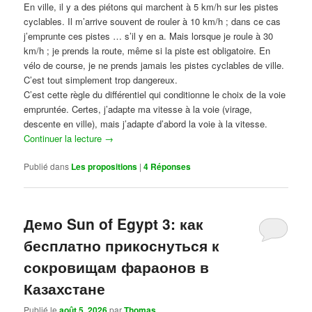
En ville, il y a des piétons qui marchent à 5 km/h sur les pistes
cyclables. Il m’arrive souvent de rouler à 10 km/h ; dans ce cas
j’emprunte ces pistes … s’il y en a. Mais lorsque je roule à 30
km/h ; je prends la route, même si la piste est obligatoire. En
vélo de course, je ne prends jamais les pistes cyclables de ville.
C’est tout simplement trop dangereux.
C’est cette règle du différentiel qui conditionne le choix de la voie
empruntée. Certes, j’adapte ma vitesse à la voie (virage,
descente en ville), mais j’adapte d’abord la voie à la vitesse.
Continuer la lecture
→
Publié dans
Les propositions
|
4
Réponses
Демо Sun of Egypt 3: как
бесплатно прикоснуться к
сокровищам фараонов в
Казахстане
Publié le
août 5, 2026
par
Thomas