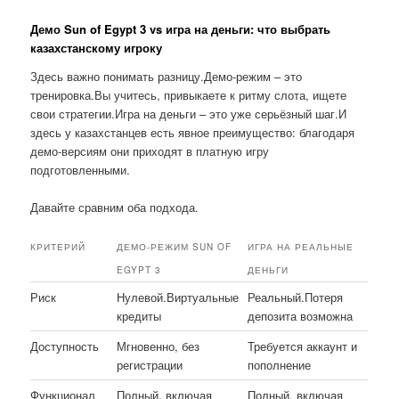
Демо Sun of Egypt 3 vs игра на деньги: что выбрать
казахстанскому игроку
Здесь важно понимать разницу.Демо-режим – это
тренировка.Вы учитесь, привыкаете к ритму слота, ищете
свои стратегии.Игра на деньги – это уже серьёзный шаг.И
здесь у казахстанцев есть явное преимущество: благодаря
демо-версиям они приходят в платную игру
подготовленными.
Давайте сравним оба подхода.
КРИТЕРИЙ
ДЕМО-РЕЖИМ SUN OF
ИГРА НА РЕАЛЬНЫЕ
EGYPT 3
ДЕНЬГИ
Риск
Нулевой.Виртуальные
Реальный.Потеря
кредиты
депозита возможна
Доступность
Мгновенно, без
Требуется аккаунт и
регистрации
пополнение
Функционал
Полный, включая
Полный, включая