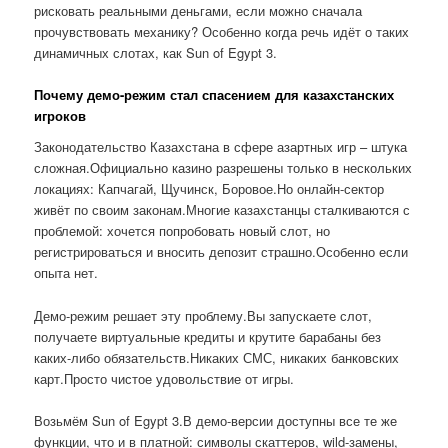
рисковать реальными деньгами, если можно сначала
прочувствовать механику? Особенно когда речь идёт о таких
динамичных слотах, как Sun of Egypt 3.
Почему демо-режим стал спасением для казахстанских
игроков
Законодательство Казахстана в сфере азартных игр – штука
сложная.Официально казино разрешены только в нескольких
локациях: Капчагай, Щучинск, Боровое.Но онлайн-сектор
живёт по своим законам.Многие казахстанцы сталкиваются с
проблемой: хочется попробовать новый слот, но
регистрироваться и вносить депозит страшно.Особенно если
опыта нет.
Демо-режим решает эту проблему.Вы запускаете слот,
получаете виртуальные кредиты и крутите барабаны без
каких-либо обязательств.Никаких СМС, никаких банковских
карт.Просто чистое удовольствие от игры.
Возьмём Sun of Egypt 3.В демо-версии доступны все те же
функции, что и в платной: символы скаттеров, wild-замены,