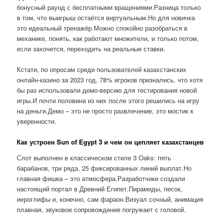
бонусный раунд с бесплатными вращениями.Разница только
в том, что выигрыш остаётся виртуальным.Но для новичка
это идеальный тренажёр.Можно спокойно разобраться в
механике, понять, как работают множители, и только потом,
если захочется, переходить на реальные ставки.
Кстати, по опросам среди пользователей казахстанских
онлайн-казино за 2023 год, 78% игроков признались, что хотя
бы раз использовали демо-версию для тестирования новой
игры.И почти половина из них после этого решились на игру
на деньги.Демо – это не просто развлечение, это мостик к
уверенности.
Как устроен Sun of Egypt 3 и чем он цепляет казахстанцев
Слот выполнен в классическом стиле 3 Oaks: пять
барабанов, три ряда, 25 фиксированных линий выплат.Но
главная фишка – это атмосфера.Разработчики создали
настоящий портал в Древний Египет.Пирамиды, песок,
иероглифы и, конечно, сам фараон.Визуал сочный, анимация
плавная, звуковое сопровождение погружает с головой.