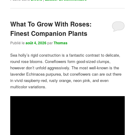
What To Grow With Roses:
Finest Companion Plants
Publié le
août 4, 2026
par
Thomas
Sea holly’s rigid construction is a fantastic contrast to delicate,
round rose blooms. Coneflowers form good-sized clumps,
however don’t unfold aggressively. The most well-known is the
lavender Echinacea purpurea, but coneflowers can are out there
in vivid raspberry-red, rusty orange, neon pink, and even
multicolor variations.