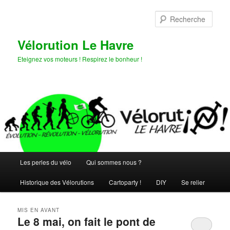
Aller
Aller
au
au
Rech
contenu
contenu
principal
secondaire
Vélorution Le Havre
Eteignez vos moteurs ! Respirez le bonheur !
Menu
Les perles du vélo
Qui sommes nous ?
principal
Historique des Vélorutions
Cartoparty !
DIY
Se relier
MIS EN AVANT
Le 8 mai, on fait le pont de