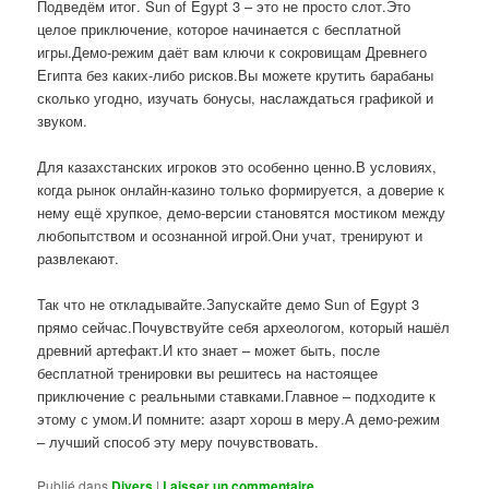
Подведём итог. Sun of Egypt 3 – это не просто слот.Это
целое приключение, которое начинается с бесплатной
игры.Демо-режим даёт вам ключи к сокровищам Древнего
Египта без каких-либо рисков.Вы можете крутить барабаны
сколько угодно, изучать бонусы, наслаждаться графикой и
звуком.
Для казахстанских игроков это особенно ценно.В условиях,
когда рынок онлайн-казино только формируется, а доверие к
нему ещё хрупкое, демо-версии становятся мостиком между
любопытством и осознанной игрой.Они учат, тренируют и
развлекают.
Так что не откладывайте.Запускайте демо Sun of Egypt 3
прямо сейчас.Почувствуйте себя археологом, который нашёл
древний артефакт.И кто знает – может быть, после
бесплатной тренировки вы решитесь на настоящее
приключение с реальными ставками.Главное – подходите к
этому с умом.И помните: азарт хорош в меру.А демо-режим
– лучший способ эту меру почувствовать.
Publié dans
Divers
|
Laisser un commentaire