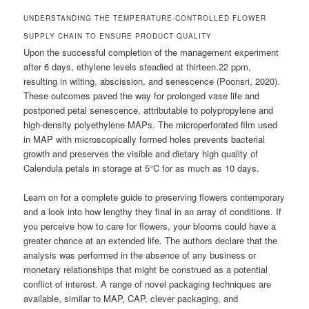
UNDERSTANDING THE TEMPERATURE-CONTROLLED FLOWER
SUPPLY CHAIN TO ENSURE PRODUCT QUALITY
Upon the successful completion of the management experiment
after 6 days, ethylene levels steadied at thirteen.22 ppm,
resulting in wilting, abscission, and senescence (Poonsri, 2020).
These outcomes paved the way for prolonged vase life and
postponed petal senescence, attributable to polypropylene and
high-density polyethylene MAPs. The microperforated film used
in MAP with microscopically formed holes prevents bacterial
growth and preserves the visible and dietary high quality of
Calendula petals in storage at 5°C for as much as 10 days.
Learn on for a complete guide to preserving flowers contemporary
and a look into how lengthy they final in an array of conditions. If
you perceive how to care for flowers, your blooms could have a
greater chance at an extended life. The authors declare that the
analysis was performed in the absence of any business or
monetary relationships that might be construed as a potential
conflict of interest. A range of novel packaging techniques are
available, similar to MAP, CAP, clever packaging, and