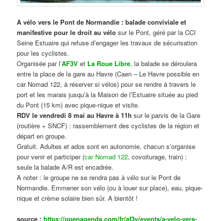
A vélo vers le Pont de Normandie : balade conviviale et
manifestive
pour le droit au vélo
sur le Pont, géré par la CCI
Seine Estuaire qui refuse d’engager les travaux de sécurisation
pour les cyclistes.
Organisée par l’
AF3V
et
La Roue Libre
, la balade se déroulera
entre la place de la gare au Havre (Caen – Le Havre possible en
car Nomad 122, à réserver si vélos) pour se rendre à travers le
port et les marais jusqu’à la Maison de l’Estuaire située au pied
du Pont (15 km) avec pique-nique et visite.
RDV le vendredi 8 mai au Havre à 11h
sur le parvis de la Gare
(routière + SNCF) : rassemblement des cyclistes de la région et
départ en groupe.
Gratuit. Adultes et ados sont en autonomie, chacun s’organise
pour venir et participer (
car Nomad 122
, covoiturage, train) :
seule la balade A/R est encadrée.
A noter : le groupe ne se rendra pas à vélo sur le Pont de
Normandie. Emmener son vélo (ou à louer sur place), eau, pique-
nique et crème solaire bien sûr. A bientôt !
source :
https://openagenda.com/fr/af3v/events/a-velo-vers-