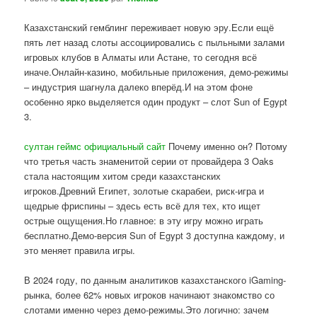
Казахстанский гемблинг переживает новую эру.Если ещё
пять лет назад слоты ассоциировались с пыльными залами
игровых клубов в Алматы или Астане, то сегодня всё
иначе.Онлайн-казино, мобильные приложения, демо-режимы
– индустрия шагнула далеко вперёд.И на этом фоне
особенно ярко выделяется один продукт – слот Sun of Egypt
3.
султан геймс официальный сайт
Почему именно он? Потому
что третья часть знаменитой серии от провайдера 3 Oaks
стала настоящим хитом среди казахстанских
игроков.Древний Египет, золотые скарабеи, риск-игра и
щедрые фриспины – здесь есть всё для тех, кто ищет
острые ощущения.Но главное: в эту игру можно играть
бесплатно.Демо-версия Sun of Egypt 3 доступна каждому, и
это меняет правила игры.
В 2024 году, по данным аналитиков казахстанского iGaming-
рынка, более 62% новых игроков начинают знакомство со
слотами именно через демо-режимы.Это логично: зачем