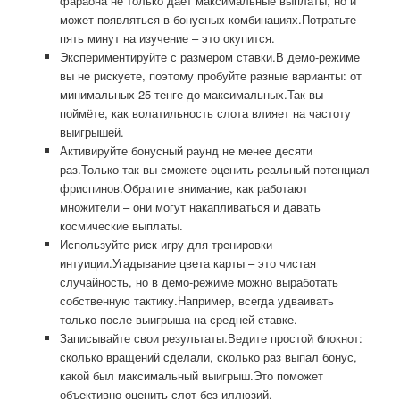
фараона не только даёт максимальные выплаты, но и
может появляться в бонусных комбинациях.Потратьте
пять минут на изучение – это окупится.
Экспериментируйте с размером ставки.В демо-режиме
вы не рискуете, поэтому пробуйте разные варианты: от
минимальных 25 тенге до максимальных.Так вы
поймёте, как волатильность слота влияет на частоту
выигрышей.
Активируйте бонусный раунд не менее десяти
раз.Только так вы сможете оценить реальный потенциал
фриспинов.Обратите внимание, как работают
множители – они могут накапливаться и давать
космические выплаты.
Используйте риск-игру для тренировки
интуиции.Угадывание цвета карты – это чистая
случайность, но в демо-режиме можно выработать
собственную тактику.Например, всегда удваивать
только после выигрыша на средней ставке.
Записывайте свои результаты.Ведите простой блокнот:
сколько вращений сделали, сколько раз выпал бонус,
какой был максимальный выигрыш.Это поможет
объективно оценить слот без иллюзий.