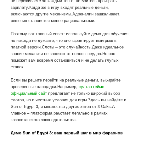
не переживаете за каждый тенге, не боитесь проиграть
зарплату.Когда же в игру входят реальные деньги,
включаются другие механизмы.Адреналин зашкаливает,
решения становятся менее рациональными.
Поэтому вот главный совет: используйте демо для обучения,
но никогда не думайте, что оно гарантирует выигрыш в
платной версии.Слоты – это случайность.Даже идеальное
знание механики не защитит от полосы неудач.Но оно
поможет вам вовремя остановиться и не делать глупых
ставок.
Если вы решите перейти на реальные деньги, выбирайте
проверенные площадки.Например,
султан геймс
официальный сайт
предлагает не только широкий выбор
слотов, но и честные условия для игры.Здесь вы найдёте и
Sun of Egypt 3, и множество других хитов от 3 Oaks.А
главное – платформа работает легально в рамках
казахстанского законодательства.
Демо Sun of Egypt 3: ваш первый шаг в мир фараонов