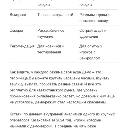
бонусы
бонусы
Выигрыш
Только виртуальный
Реальные деньги,
возможен кэшаут
Эмоции
Расслабленное
Острый азарт и
изучение
адреналин
Рекомендация
Для новичков и
Для опытных
тестирования
игроков с
банкроллом
Как видите, у каждого режима своя аура.Демо – это
песочница.Вы можете крутить барабаны часами, изучать
таблицу выплат, пробовать разные ставки.И всё это
бесплатно.Для казахстанского рынка, где уровень
проникновения онлайн-казино растёт, но доверие к ним ещё
не устоялось, демо-режим стал настоящим спасением.
Кстати, по данным внутренней аналитики одного из крупных
операторов Казахстана за 2024 год, игроки, которые
начинали с демо-версий, в среднем на 40% реже