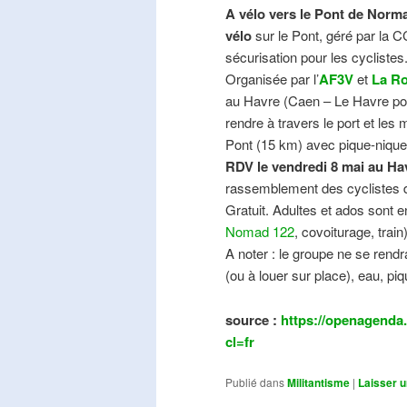
A vélo vers le Pont de Norma
vélo
sur le Pont, géré par la C
sécurisation pour les cyclistes
Organisée par l’
AF3V
et
La Ro
au Havre (Caen – Le Havre pos
rendre à travers le port et les
Pont (15 km) avec pique-nique e
RDV le vendredi 8 mai au Ha
rassemblement des cyclistes de
Gratuit. Adultes et ados sont e
Nomad 122
, covoiturage, trai
A noter : le groupe ne se ren
(ou à louer sur place), eau, piq
source :
https://openagenda.
cl=fr
Publié dans
Militantisme
|
Laisser 