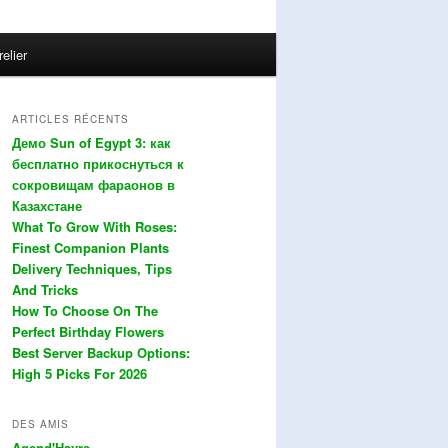
relier
ARTICLES RÉCENTS
Демо Sun of Egypt 3: как
бесплатно прикоснуться к
сокровищам фараонов в
Казахстане
What To Grow With Roses:
Finest Companion Plants
Delivery Techniques, Tips
And Tricks
How To Choose On The
Perfect Birthday Flowers
Best Server Backup Options:
High 5 Picks For 2026
DES AMIS
Agend'Havre