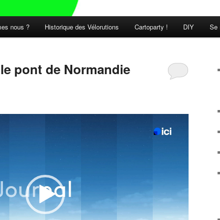
es nous ?
Historique des Vélorutions
Cartoparty !
DIY
Se 
t le pont de Normandie