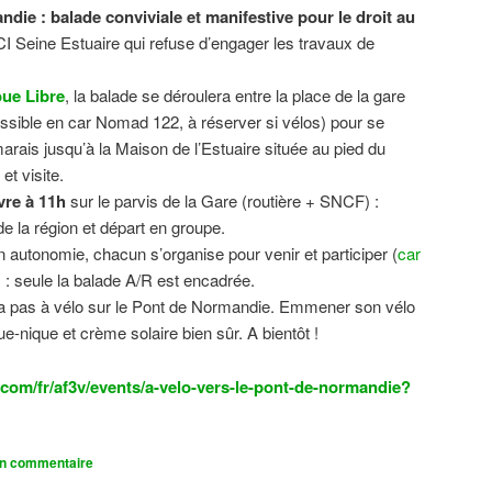
ndie : balade conviviale et manifestive
pour le droit au
CI Seine Estuaire qui refuse d’engager les travaux de
.
ue Libre
, la balade se déroulera entre la place de la gare
sible en car Nomad 122, à réserver si vélos) pour se
 marais jusqu’à la Maison de l’Estuaire située au pied du
t visite.
vre à 11h
sur le parvis de la Gare (routière + SNCF) :
 la région et départ en groupe.
n autonomie, chacun s’organise pour venir et participer (
car
n) : seule la balade A/R est encadrée.
dra pas à vélo sur le Pont de Normandie. Emmener son vélo
ue-nique et crème solaire bien sûr. A bientôt !
com/fr/af3v/events/a-velo-vers-le-pont-de-normandie?
un commentaire