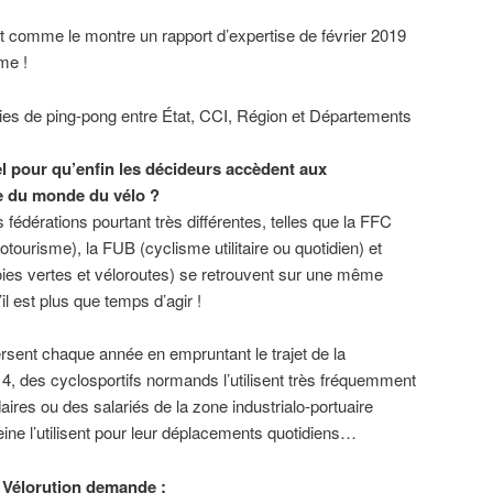
nt comme le montre un rapport d’expertise de février 2019
me !
ies de ping-pong entre État, CCI, Région et Départements
el pour qu’enfin les décideurs accèdent aux
e du monde du vélo ?
s fédérations pourtant très différentes, telles que la FFC
otourisme), la FUB (cyclisme utilitaire ou quotidien) et
oies vertes et véloroutes) se retrouvent sur une même
il est plus que temps d’agir !
rsent chaque année en empruntant le trajet de la
 4, des cyclosportifs normands l’utilisent très fréquemment
ires ou des salariés de la zone industrialo-portuaire
Seine l’utilisent pour leur déplacements quotidiens…
H Vélorution demande :