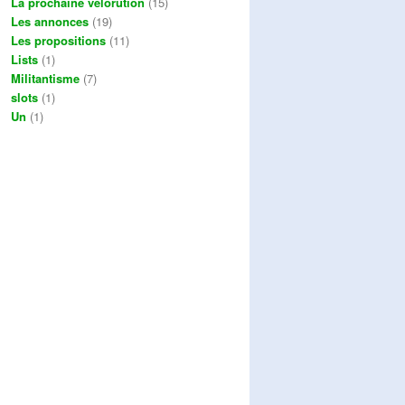
La prochaine vélorution
(15)
Les annonces
(19)
Les propositions
(11)
Lists
(1)
Militantisme
(7)
slots
(1)
Un
(1)