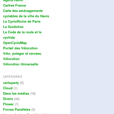
Carfree France
Carte des aménagements
cyclables de la ville du Havre
La Cyclofficine de Paris
La Guidoline
Le Code de la route et le
cycliste
OpenCycleMap
Portail des Vélorution
Vélo, potager et cerveau
Vélorution
Vélorution Universelle
CATÉGORIES
cartoparty
(3)
Cloud
(1)
Dans les médias
(16)
Divers
(44)
Flower
(1)
Forces Parallèles
(3)