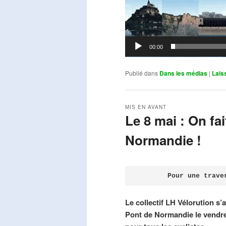
00:00
Publié dans
Dans les médias
|
Lais
MIS EN AVANT
Le 8 mai : On fa
Normandie !
Publié le
avril 18, 2026
par
Steph
Pour une trave
Le collectif LH Vélorution s’
Pont de Normandie le vendre