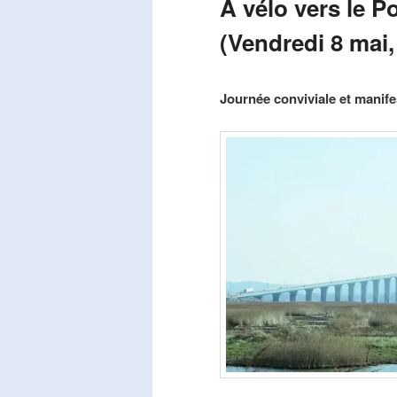
A vélo vers le P
(Vendredi 8 mai,
Publié le
mars 29, 2026
par
Steph
Journée conviviale et manifes