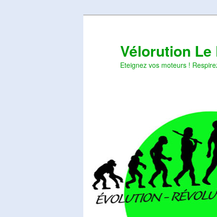
Aller
Aller
au
au
contenu
contenu
Vélorution Le
principal
secondaire
Eteignez vos moteurs ! Respire