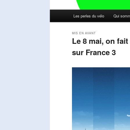
Menu
Les perles du vélo
Qui somm
principal
MIS EN AVANT
Le 8 mai, on fai
sur France 3
Publié le
mai 11, 2026
par
Steph
Lecteur
vidéo