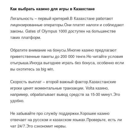
Как выбрать казино для игры в Казахстане
Легальность – первый критерий.В Казахстане работают
лицензированные операторы.Они платят налоги и соблюдают
законы. Gates of Olympus 1000 доступен на большинстве
таких платформ.
Обратите внимание на бонусы.Многие казино предлагают
приветственные пакеты до 200 000 тенге.Но читайте условия
отыгрыша.Иногда выгоднее играть без бонуса, особенно если
вы охотитесь за big win.
Скорость выплат – второй важный фактор.Казахстанские
игроки ценят моментальные транзакции. Volta казино,
например, обрабатывает вывод средств за 15-30 минут.Это
удобно.
Не забывайте про службу поддержки.Хорошее казино
отвечает на русском и казахском языках.Проверьте, есть ли
чат 24/7.Это сэкономит нервы.