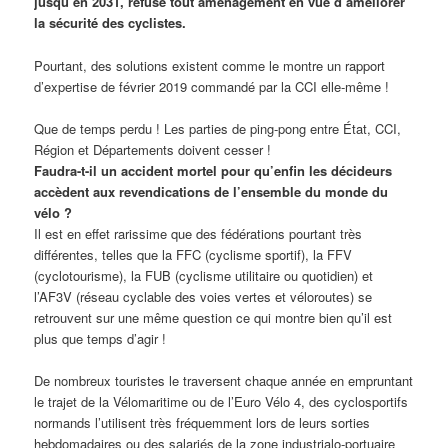
jusqu’en 2031, refuse tout aménagement en vue d’améliorer
la sécurité des cyclistes.
Pourtant, des solutions existent comme le montre un rapport
d’expertise de février 2019 commandé par la CCI elle-même !
Que de temps perdu ! Les parties de ping-pong entre État, CCI,
Région et Départements doivent cesser !
Faudra-t-il un accident mortel pour qu’enfin les décideurs
accèdent aux revendications de l’ensemble du monde du
vélo ?
Il est en effet rarissime que des fédérations pourtant très
différentes, telles que la FFC (cyclisme sportif), la FFV
(cyclotourisme), la FUB (cyclisme utilitaire ou quotidien) et
l’AF3V (réseau cyclable des voies vertes et véloroutes) se
retrouvent sur une même question ce qui montre bien qu’il est
plus que temps d’agir !
De nombreux touristes le traversent chaque année en empruntant
le trajet de la Vélomaritime ou de l’Euro Vélo 4, des cyclosportifs
normands l’utilisent très fréquemment lors de leurs sorties
hebdomadaires ou des salariés de la zone industrialo-portuaire