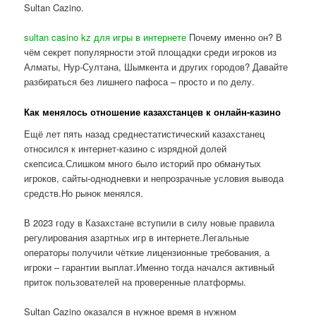
Sultan Cazino.
sultan casino kz для игры в интернете
Почему именно он? В
чём секрет популярности этой площадки среди игроков из
Алматы, Нур-Султана, Шымкента и других городов? Давайте
разбираться без лишнего пафоса – просто и по делу.
Как менялось отношение казахстанцев к онлайн-казино
Ещё лет пять назад среднестатистический казахстанец
относился к интернет-казино с изрядной долей
скепсиса.Слишком много было историй про обманутых
игроков, сайты-однодневки и непрозрачные условия вывода
средств.Но рынок менялся.
В 2023 году в Казахстане вступили в силу новые правила
регулирования азартных игр в интернете.Легальные
операторы получили чёткие лицензионные требования, а
игроки – гарантии выплат.Именно тогда начался активный
приток пользователей на проверенные платформы.
Sultan Cazino оказался в нужное время в нужном