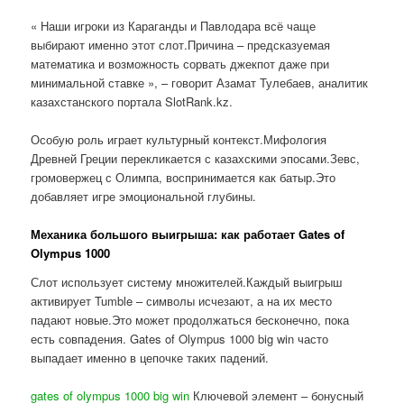
« Наши игроки из Караганды и Павлодара всё чаще
выбирают именно этот слот.Причина – предсказуемая
математика и возможность сорвать джекпот даже при
минимальной ставке », – говорит Азамат Тулебаев, аналитик
казахстанского портала SlotRank.kz.
Особую роль играет культурный контекст.Мифология
Древней Греции перекликается с казахскими эпосами.Зевс,
громовержец с Олимпа, воспринимается как батыр.Это
добавляет игре эмоциональной глубины.
Механика большого выигрыша: как работает Gates of
Olympus 1000
Слот использует систему множителей.Каждый выигрыш
активирует Tumble – символы исчезают, а на их место
падают новые.Это может продолжаться бесконечно, пока
есть совпадения. Gates of Olympus 1000 big win часто
выпадает именно в цепочке таких падений.
gates of olympus 1000 big win
Ключевой элемент – бонусный