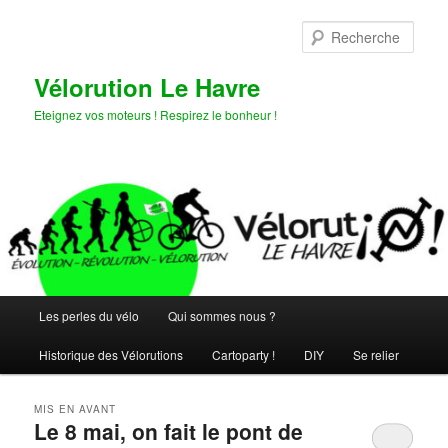
Aller
Aller
au
au
Rech
contenu
contenu
principal
secondaire
Vélorution Le Havre
Eteignez vos moteurs ! Respirez le bonheur !
Menu
Les perles du vélo
Qui sommes nous ?
principal
Historique des Vélorutions
Cartoparty !
DIY
Se relier
MIS EN AVANT
Le 8 mai, on fait le pont de