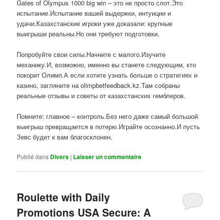
Gates of Olympus 1000 big win – это не просто слот.Это
испытание.Испытание вашей выдержки, интуиции и
удачи.Казахстанские игроки уже доказали: крупные
выигрыши реальны.Но они требуют подготовки.
Попробуйте свои силы.Начните с малого.Изучите
механику.И, возможно, именно вы станете следующим, кто
покорит Олимп.А если хотите узнать больше о стратегиях и
казино, загляните на olimpbetfeedback.kz.Там собраны
реальные отзывы и советы от казахстанских гемблеров.
Помните: главное – контроль.Без него даже самый большой
выигрыш превращается в потерю.Играйте осознанно.И пусть
Зевс будет к вам благосклонен.
Publié dans
Divers
|
Laisser un commentaire
Roulette with Daily
Promotions USA Secure: A