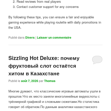
Read reviews from real players
Contact customer support for any concerns
By following these tips, you can ensure a fair and enjoyable
gaming experience while playing roulette with daily promotions in
the USA.
Publié dans
Divers
|
Laisser un commentaire
Sizzling Hot Deluxe: почему
фруктовый слот остаётся
хитом в Казахстане
Publié le
août 7, 2026
par
Thomas
Многие думают, что классические игровые автоматы ушли в
прошлое.Что их место заняли многолинейные видеослоты с
трёхмерной графикой и сложными сюжетами.Но статистика
говорит об обратном.По данным аналитики казахстанского