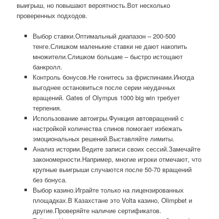
выигрыш, но повышают вероятность.Вот несколько
проверенных подходов.
Выбор ставки.Оптимальный диапазон – 200-500
тенге.Слишком маленькие ставки не дают накопить
множители.Слишком большие – быстро истощают
банкролл.
Контроль бонусов.Не гонитесь за фриспинами.Иногда
выгоднее остановиться после серии неудачных
вращений. Gates of Olympus 1000 big win требует
терпения.
Использование автоигры.Функция автовращений с
настройкой количества спинов помогает избежать
эмоциональных решений.Выставляйте лимиты.
Анализ истории.Ведите записи своих сессий.Замечайте
закономерности.Например, многие игроки отмечают, что
крупные выигрыши случаются после 50-70 вращений
без бонуса.
Выбор казино.Играйте только на лицензированных
площадках.В Казахстане это Volta казино, Olimpbet и
другие.Проверяйте наличие сертификатов.