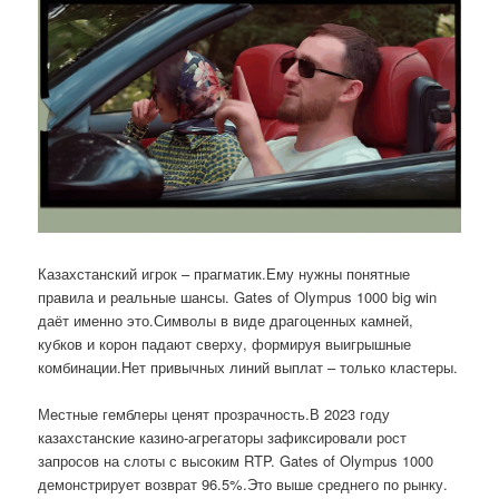
Казахстанский игрок – прагматик.Ему нужны понятные
правила и реальные шансы. Gates of Olympus 1000 big win
даёт именно это.Символы в виде драгоценных камней,
кубков и корон падают сверху, формируя выигрышные
комбинации.Нет привычных линий выплат – только кластеры.
Местные гемблеры ценят прозрачность.В 2023 году
казахстанские казино-агрегаторы зафиксировали рост
запросов на слоты с высоким RTP. Gates of Olympus 1000
демонстрирует возврат 96.5%.Это выше среднего по рынку.