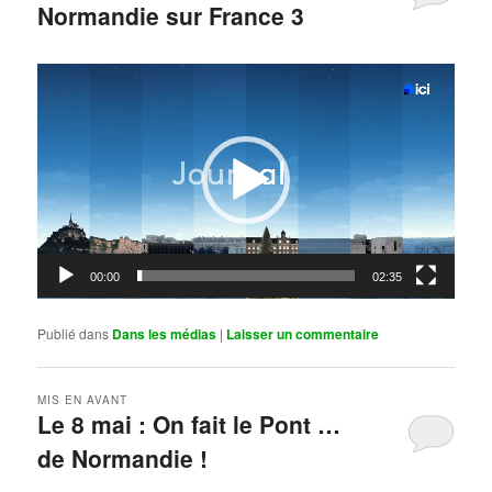
Normandie sur France 3
Publié le
mai 11, 2026
par
Steph
Lecteur
vidéo
00:00
02:35
Publié dans
Dans les médias
|
Laisser un commentaire
MIS EN AVANT
Le 8 mai : On fait le Pont …
de Normandie !