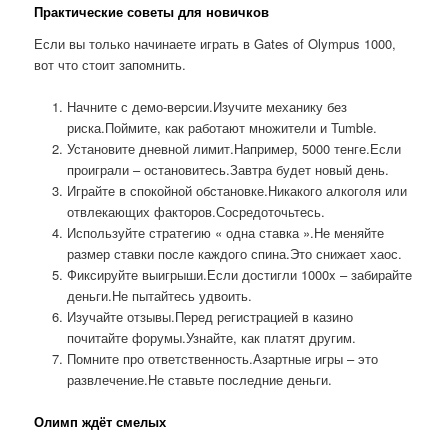
Практические советы для новичков
Если вы только начинаете играть в Gates of Olympus 1000,
вот что стоит запомнить.
Начните с демо-версии.Изучите механику без
риска.Поймите, как работают множители и Tumble.
Установите дневной лимит.Например, 5000 тенге.Если
проиграли – остановитесь.Завтра будет новый день.
Играйте в спокойной обстановке.Никакого алкоголя или
отвлекающих факторов.Сосредоточьтесь.
Используйте стратегию « одна ставка ».Не меняйте
размер ставки после каждого спина.Это снижает хаос.
Фиксируйте выигрыши.Если достигли 1000x – забирайте
деньги.Не пытайтесь удвоить.
Изучайте отзывы.Перед регистрацией в казино
почитайте форумы.Узнайте, как платят другим.
Помните про ответственность.Азартные игры – это
развлечение.Не ставьте последние деньги.
Олимп ждёт смелых