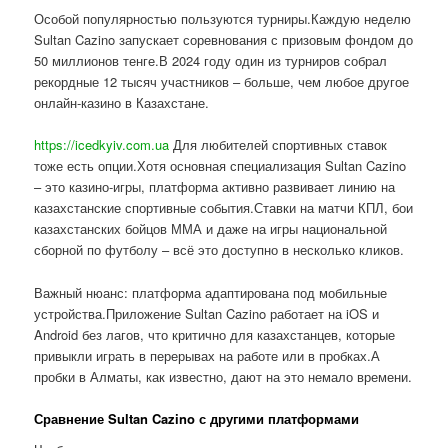
Особой популярностью пользуются турниры.Каждую неделю
Sultan Cazino запускает соревнования с призовым фондом до
50 миллионов тенге.В 2024 году один из турниров собрал
рекордные 12 тысяч участников – больше, чем любое другое
онлайн-казино в Казахстане.
https://icedkyiv.com.ua
Для любителей спортивных ставок
тоже есть опции.Хотя основная специализация Sultan Cazino
– это казино-игры, платформа активно развивает линию на
казахстанские спортивные события.Ставки на матчи КПЛ, бои
казахстанских бойцов ММА и даже на игры национальной
сборной по футболу – всё это доступно в несколько кликов.
Важный нюанс: платформа адаптирована под мобильные
устройства.Приложение Sultan Cazino работает на iOS и
Android без лагов, что критично для казахстанцев, которые
привыкли играть в перерывах на работе или в пробках.А
пробки в Алматы, как известно, дают на это немало времени.
Сравнение Sultan Cazino с другими платформами