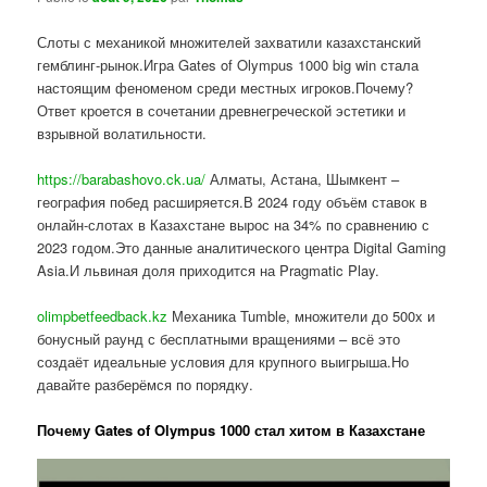
Слоты с механикой множителей захватили казахстанский
гемблинг-рынок.Игра Gates of Olympus 1000 big win стала
настоящим феноменом среди местных игроков.Почему?
Ответ кроется в сочетании древнегреческой эстетики и
взрывной волатильности.
https://barabashovo.ck.ua/
Алматы, Астана, Шымкент –
география побед расширяется.В 2024 году объём ставок в
онлайн-слотах в Казахстане вырос на 34% по сравнению с
2023 годом.Это данные аналитического центра Digital Gaming
Asia.И львиная доля приходится на Pragmatic Play.
olimpbetfeedback.kz
Механика Tumble, множители до 500x и
бонусный раунд с бесплатными вращениями – всё это
создаёт идеальные условия для крупного выигрыша.Но
давайте разберёмся по порядку.
Почему Gates of Olympus 1000 стал хитом в Казахстане