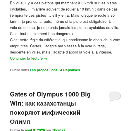
En ville, il y a des piétons qui marchent à 5 km/h sur les pistes
cyclables. Il m’arrive souvent de rouler à 10 km/h ; dans ce cas
j’emprunte ces pistes … s’il y en a. Mais lorsque je roule à 30
km/h ; je prends la route, même si la piste est obligatoire. En
vélo de course, je ne prends jamais les pistes cyclables de ville.
C’est tout simplement trop dangereux.
C’est cette règle du différentiel qui conditionne le choix de la voie
empruntée. Certes, j’adapte ma vitesse à la voie (virage,
descente en ville), mais j’adapte d’abord la voie à la vitesse.
Continuer la lecture
→
Publié dans
Les propositions
|
4
Réponses
Gates of Olympus 1000 Big
Win: как казахстанцы
покоряют мифический
Олимп
Publié le
août 9, 2026
par
Thomas