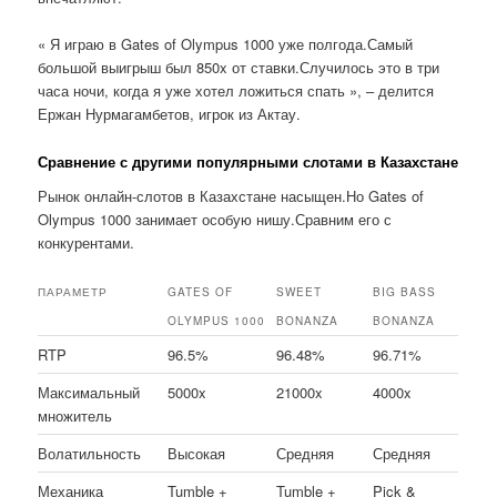
« Я играю в Gates of Olympus 1000 уже полгода.Самый
большой выигрыш был 850x от ставки.Случилось это в три
часа ночи, когда я уже хотел ложиться спать », – делится
Ержан Нурмагамбетов, игрок из Актау.
Сравнение с другими популярными слотами в Казахстане
Рынок онлайн-слотов в Казахстане насыщен.Но Gates of
Olympus 1000 занимает особую нишу.Сравним его с
конкурентами.
ПАРАМЕТР
GATES OF
SWEET
BIG BASS
OLYMPUS 1000
BONANZA
BONANZA
RTP
96.5%
96.48%
96.71%
Максимальный
5000x
21000x
4000x
множитель
Волатильность
Высокая
Средняя
Средняя
Механика
Tumble +
Tumble +
Pick &