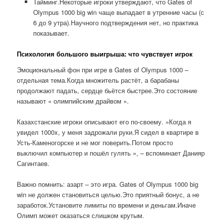
Тайминг.Некоторые игроки утверждают, что Gates of
Olympus 1000 big win чаще выпадает в утренние часы (с
6 до 9 утра).Научного подтверждения нет, но практика
показывает.
Психология большого выигрыша: что чувствует игрок
Эмоциональный фон при игре в Gates of Olympus 1000 –
отдельная тема.Когда множитель растёт, а барабаны
продолжают падать, сердце бьётся быстрее.Это состояние
называют « олимпийским драйвом ».
Казахстанские игроки описывают его по-своему. »Когда я
увидел 1000x, у меня задрожали руки.Я сидел в квартире в
Усть-Каменогорске и не мог поверить.Потом просто
выключил компьютер и пошёл гулять », – вспоминает Данияр
Сагинтаев.
Важно помнить: азарт – это игра. Gates of Olympus 1000 big
win не должен становиться целью.Это приятный бонус, а не
заработок.Установите лимиты по времени и деньгам.Иначе
Олимп может оказаться слишком крутым.