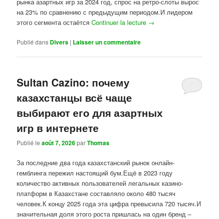
рынка азартных игр за 2024 год, спрос на ретро-слоты вырос
на 23% по сравнению с предыдущим периодом.И лидером
этого сегмента остаётся
Continuer la lecture
→
Publié dans
Divers
|
Laisser un commentaire
Sultan Cazino: почему
казахстанцы всё чаще
выбирают его для азартных
игр в интернете
Publié le
août 7, 2026
par
Thomas
За последние два года казахстанский рынок онлайн-
гемблинга пережил настоящий бум.Ещё в 2023 году
количество активных пользователей легальных казино-
платформ в Казахстане составляло около 480 тысяч
человек.К концу 2025 года эта цифра превысила 720 тысяч.И
значительная доля этого роста пришлась на один бренд –