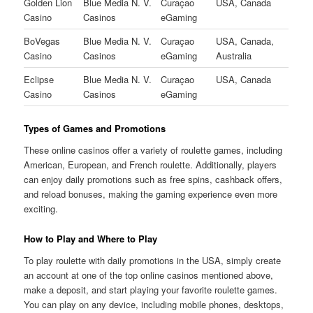
Golden Lion
Blue Media N. V.
Curaçao
USA, Canada
Casino
Casinos
eGaming
BoVegas
Blue Media N. V.
Curaçao
USA, Canada,
Casino
Casinos
eGaming
Australia
Eclipse
Blue Media N. V.
Curaçao
USA, Canada
Casino
Casinos
eGaming
Types of Games and Promotions
These online casinos offer a variety of roulette games, including
American, European, and French roulette. Additionally, players
can enjoy daily promotions such as free spins, cashback offers,
and reload bonuses, making the gaming experience even more
exciting.
How to Play and Where to Play
To play roulette with daily promotions in the USA, simply create
an account at one of the top online casinos mentioned above,
make a deposit, and start playing your favorite roulette games.
You can play on any device, including mobile phones, desktops,