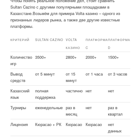
Чтобы понять реальное положение дел, стоит сравнить
Sultan Cazino с другими популярными площадками в
Казахстане.Возьмём для примера Volta казино – одного из
признанных лидеров рынка, а также две другие известные
платформы.
КРИТЕРИЙ
SULTAN CAZINO
VOLTA
ПЛАТФОРМА
ПЛАТФОРМА
КАЗИНО
C
D
Количество
3500+
2800+
2000+
1500+
игр
Вывод
от 5 минут
от 15
от 1 часа
от 3 часов
средств
минут
Казахский
полная
частично
нет
нет
язык
поддержка
Турниры
еженедельные
раз в
нет
раз в
месяц
квартал
Лицензия
Кюрасао + РК
Кюрасао
Кюрасао
нет
данных