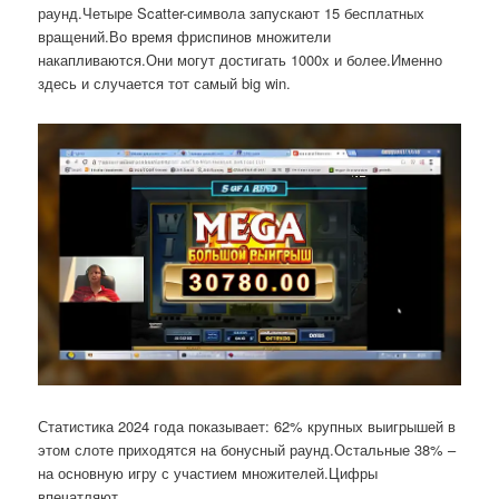
раунд.Четыре Scatter-символа запускают 15 бесплатных
вращений.Во время фриспинов множители
накапливаются.Они могут достигать 1000x и более.Именно
здесь и случается тот самый big win.
Статистика 2024 года показывает: 62% крупных выигрышей в
этом слоте приходятся на бонусный раунд.Остальные 38% –
на основную игру с участием множителей.Цифры
впечатляют.