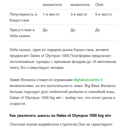
множители
множители
Click
Популярность в
1-е место
3-е место
5-е место
Казахстане
Присутствие в
Да
Да
Да
Volta казино
Volta казино, один из лидеров рынка Казахстана, активно
продвигает Gates of Olympus 1000.Платформа предлагает
эксклюзивные турниры с призовым фондом до 10 миллионов
тенге.Это стимулирует интерес.
Sweet Bonanza славится огромными
digitalsouvenirs.fr
множителями, но его волатильность ниже. Big Bass Bonanza
больше подходит для любителей рыбалки и спокойной игры.
Gates of Olympus 1000 big win – выбор тех, кто хочет риска и
скорости.
Как увеличить шансы на Gates of Olympus 1000 big win
Опытные игроки выработали стратегии.Они не гарантируют