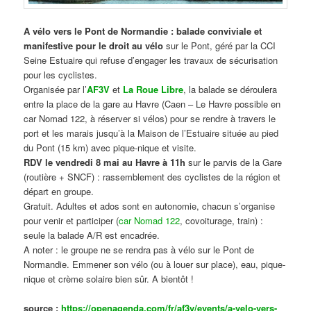
A vélo vers le Pont de Normandie : balade conviviale et
manifestive
pour le droit au vélo
sur le Pont, géré par la CCI
Seine Estuaire qui refuse d’engager les travaux de sécurisation
pour les cyclistes.
Organisée par l’
AF3V
et
La Roue Libre
, la balade se déroulera
entre la place de la gare au Havre (Caen – Le Havre possible en
car Nomad 122, à réserver si vélos) pour se rendre à travers le
port et les marais jusqu’à la Maison de l’Estuaire située au pied
du Pont (15 km) avec pique-nique et visite.
RDV le vendredi 8 mai au Havre à 11h
sur le parvis de la Gare
(routière + SNCF) : rassemblement des cyclistes de la région et
départ en groupe.
Gratuit. Adultes et ados sont en autonomie, chacun s’organise
pour venir et participer (
car Nomad 122
, covoiturage, train) :
seule la balade A/R est encadrée.
A noter : le groupe ne se rendra pas à vélo sur le Pont de
Normandie. Emmener son vélo (ou à louer sur place), eau, pique-
nique et crème solaire bien sûr. A bientôt !
source :
https://openagenda.com/fr/af3v/events/a-velo-vers-