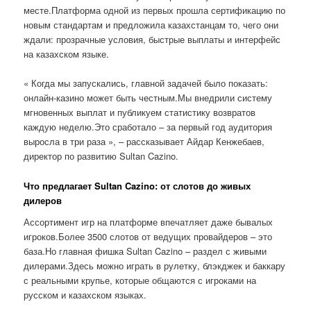
месте.Платформа одной из первых прошла сертификацию по
новым стандартам и предложила казахстанцам то, чего они
ждали: прозрачные условия, быстрые выплаты и интерфейс
на казахском языке.
« Когда мы запускались, главной задачей было показать:
онлайн-казино может быть честным.Мы внедрили систему
мгновенных выплат и публикуем статистику возвратов
каждую неделю.Это сработало – за первый год аудитория
выросла в три раза », – рассказывает Айдар Кенжебаев,
директор по развитию Sultan Cazino.
Что предлагает Sultan Cazino: от слотов до живых
дилеров
Ассортимент игр на платформе впечатляет даже бывалых
игроков.Более 3500 слотов от ведущих провайдеров – это
база.Но главная фишка Sultan Cazino – раздел с живыми
дилерами.Здесь можно играть в рулетку, блэкджек и баккару
с реальными крупье, которые общаются с игроками на
русском и казахском языках.