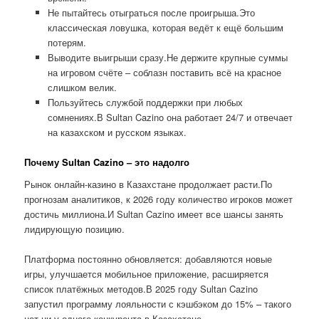
Не пытайтесь отыграться после проигрыша.Это
классическая ловушка, которая ведёт к ещё большим
потерям.
Выводите выигрыши сразу.Не держите крупные суммы
на игровом счёте – соблазн поставить всё на красное
слишком велик.
Пользуйтесь службой поддержки при любых
сомнениях.В Sultan Cazino она работает 24/7 и отвечает
на казахском и русском языках.
Почему Sultan Cazino – это надолго
Рынок онлайн-казино в Казахстане продолжает расти.По
прогнозам аналитиков, к 2026 году количество игроков может
достичь миллиона.И Sultan Cazino имеет все шансы занять
лидирующую позицию.
Платформа постоянно обновляется: добавляются новые
игры, улучшается мобильное приложение, расширяется
список платёжных методов.В 2025 году Sultan Cazino
запустил программу лояльности с кэшбэком до 15% – такого
нет ни у одного конкурента в Казахстане.