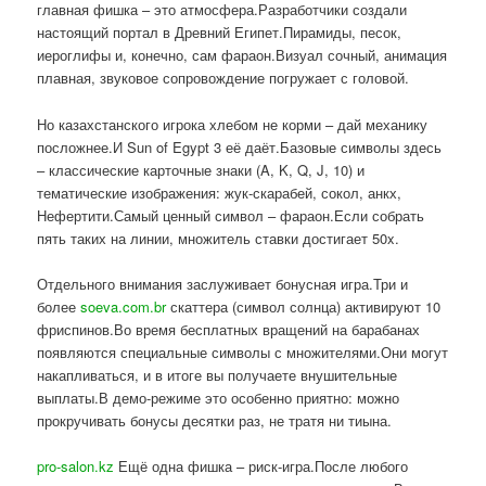
главная фишка – это атмосфера.Разработчики создали
настоящий портал в Древний Египет.Пирамиды, песок,
иероглифы и, конечно, сам фараон.Визуал сочный, анимация
плавная, звуковое сопровождение погружает с головой.
Но казахстанского игрока хлебом не корми – дай механику
посложнее.И Sun of Egypt 3 её даёт.Базовые символы здесь
– классические карточные знаки (A, K, Q, J, 10) и
тематические изображения: жук-скарабей, сокол, анкх,
Нефертити.Самый ценный символ – фараон.Если собрать
пять таких на линии, множитель ставки достигает 50x.
Отдельного внимания заслуживает бонусная игра.Три и
более
soeva.com.br
скаттера (символ солнца) активируют 10
фриспинов.Во время бесплатных вращений на барабанах
появляются специальные символы с множителями.Они могут
накапливаться, и в итоге вы получаете внушительные
выплаты.В демо-режиме это особенно приятно: можно
прокручивать бонусы десятки раз, не тратя ни тиына.
pro-salon.kz
Ещё одна фишка – риск-игра.После любого