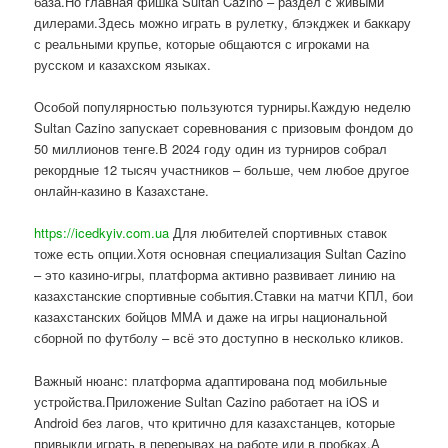
база.Но главная фишка Sultan Cazino – раздел с живыми
дилерами.Здесь можно играть в рулетку, блэкджек и баккару
с реальными крупье, которые общаются с игроками на
русском и казахском языках.
Особой популярностью пользуются турниры.Каждую неделю
Sultan Cazino запускает соревнования с призовым фондом до
50 миллионов тенге.В 2024 году один из турниров собрал
рекордные 12 тысяч участников – больше, чем любое другое
онлайн-казино в Казахстане.
https://icedkyiv.com.ua
Для любителей спортивных ставок
тоже есть опции.Хотя основная специализация Sultan Cazino
– это казино-игры, платформа активно развивает линию на
казахстанские спортивные события.Ставки на матчи КПЛ, бои
казахстанских бойцов ММА и даже на игры национальной
сборной по футболу – всё это доступно в несколько кликов.
Важный нюанс: платформа адаптирована под мобильные
устройства.Приложение Sultan Cazino работает на iOS и
Android без лагов, что критично для казахстанцев, которые
привыкли играть в перерывах на работе или в пробках.А