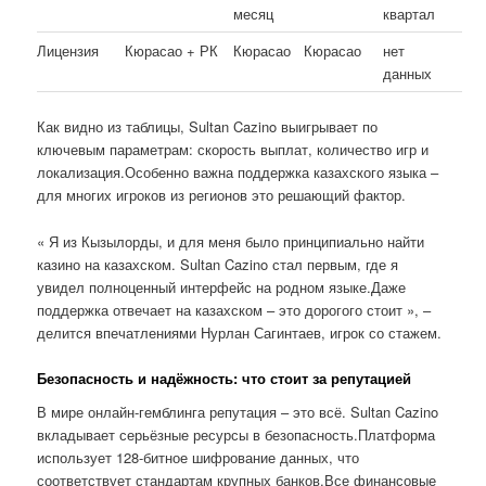
месяц
квартал
Лицензия
Кюрасао + РК
Кюрасао
Кюрасао
нет
данных
Как видно из таблицы, Sultan Cazino выигрывает по
ключевым параметрам: скорость выплат, количество игр и
локализация.Особенно важна поддержка казахского языка –
для многих игроков из регионов это решающий фактор.
« Я из Кызылорды, и для меня было принципиально найти
казино на казахском. Sultan Cazino стал первым, где я
увидел полноценный интерфейс на родном языке.Даже
поддержка отвечает на казахском – это дорогого стоит », –
делится впечатлениями Нурлан Сагинтаев, игрок со стажем.
Безопасность и надёжность: что стоит за репутацией
В мире онлайн-гемблинга репутация – это всё. Sultan Cazino
вкладывает серьёзные ресурсы в безопасность.Платформа
использует 128-битное шифрование данных, что
соответствует стандартам крупных банков.Все финансовые