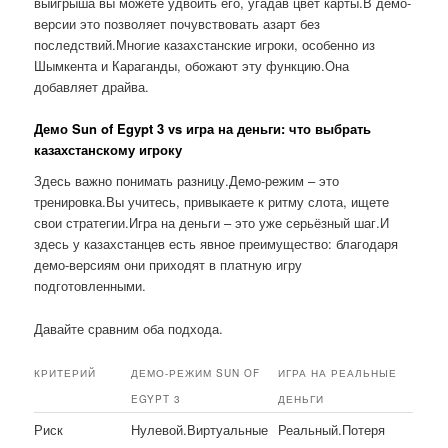
выигрыша вы можете удвоить его, угадав цвет карты.В демо-
версии это позволяет почувствовать азарт без
последствий.Многие казахстанские игроки, особенно из
Шымкента и Караганды, обожают эту функцию.Она
добавляет драйва.
Демо Sun of Egypt 3 vs игра на деньги: что выбрать
казахстанскому игроку
Здесь важно понимать разницу.Демо-режим – это
тренировка.Вы учитесь, привыкаете к ритму слота, ищете
свои стратегии.Игра на деньги – это уже серьёзный шаг.И
здесь у казахстанцев есть явное преимущество: благодаря
демо-версиям они приходят в платную игру
подготовленными.
Давайте сравним оба подхода.
КРИТЕРИЙ
ДЕМО-РЕЖИМ SUN OF
ИГРА НА РЕАЛЬНЫЕ
EGYPT 3
ДЕНЬГИ
Риск
Нулевой.Виртуальные
Реальный.Потеря