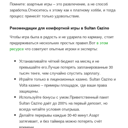
Помните: азартные игры – это развлечение, а не способ
заработка.Относитесь к этому как к платному хобби, и тогда
процесс принесёт только удовольствие.
Рекомендации для комфортной игры в Sultan Cazino
Чтобы игра была в радость и не ударила по карману, стоит
придерживаться нескольких простых правил.Вот
в этом
ресурсе
что советуют опытные игроки и эксперты:
Устанавливайте чёткий бюджет на месяц и не
превышайте его.Лучше потерять запланированные 30
тысяч тенге, чем случайно спустить зарплату.
Играйте только в лицензионных казино. Sultan Cazino и
Volta казино – примеры площадок, где ваши права
защищены.
Используйте бонусы с умом.Приветственный пакет
Sultan Cazino даёт до 200% на первый депозит, но
всегда читайте условия отыгрыша.
Делайте перерывы каждые 30-40 минут.Азарт
затягивает, и без таймера можно потерять счёт
времени.