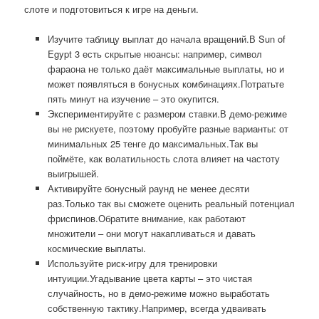
слоте и подготовиться к игре на деньги.
Изучите таблицу выплат до начала вращений.В Sun of
Egypt 3 есть скрытые нюансы: например, символ
фараона не только даёт максимальные выплаты, но и
может появляться в бонусных комбинациях.Потратьте
пять минут на изучение – это окупится.
Экспериментируйте с размером ставки.В демо-режиме
вы не рискуете, поэтому пробуйте разные варианты: от
минимальных 25 тенге до максимальных.Так вы
поймёте, как волатильность слота влияет на частоту
выигрышей.
Активируйте бонусный раунд не менее десяти
раз.Только так вы сможете оценить реальный потенциал
фриспинов.Обратите внимание, как работают
множители – они могут накапливаться и давать
космические выплаты.
Используйте риск-игру для тренировки
интуиции.Угадывание цвета карты – это чистая
случайность, но в демо-режиме можно выработать
собственную тактику.Например, всегда удваивать