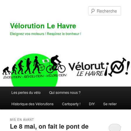
Aller
Aller
au
au
Rech
contenu
contenu
principal
secondaire
Vélorution Le Havre
Eteignez vos moteurs ! Respirez le bonheur !
Menu
Les perles du vélo
Qui sommes nous ?
principal
Historique des Vélorutions
Cartoparty !
DIY
Se relier
MIS EN AVANT
Le 8 mai, on fait le pont de