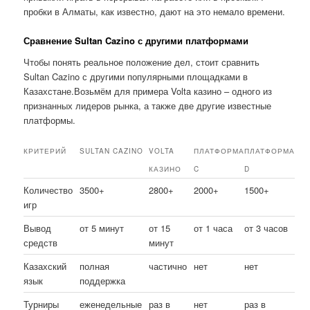
пробки в Алматы, как известно, дают на это немало времени.
Сравнение Sultan Cazino с другими платформами
Чтобы понять реальное положение дел, стоит сравнить
Sultan Cazino с другими популярными площадками в
Казахстане.Возьмём для примера Volta казино – одного из
признанных лидеров рынка, а также две другие известные
платформы.
КРИТЕРИЙ
SULTAN CAZINO
VOLTA
ПЛАТФОРМА
ПЛАТФОРМА
КАЗИНО
C
D
Количество
3500+
2800+
2000+
1500+
игр
Вывод
от 5 минут
от 15
от 1 часа
от 3 часов
средств
минут
Казахский
полная
частично
нет
нет
язык
поддержка
Турниры
еженедельные
раз в
нет
раз в