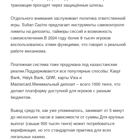
транзакции проходят через защищённые шлюзы.
Отдельного внимания заслуживает политика ответственной
игры. Sultan Cazino предлагает инструменты самоконтроля:
лимиты на депозиты, таймеры сессий и возможность
самоисключения.В 2024 году более 8 тысяч игроков
воспользовались этими функциями, что говорит о реальной
работе механизма.
Платежная система тоже продумана под казахстанские
реалии.Поддерживаются все популярные способы: Kaspi
Bank, Halyk Bank, QIWI, карты Visa и
Mastercard.Минимальный депозит – всего 1000 тенге, что
делает платформу доступной для игроков с разным
бюджетом.
Вывод средств, как уже упоминалось, занимает от 5 минут
до нескольких часов в зависимости от суммы.Для крупных
выплат (свыше 500 тысяч тенге) может потребоваться
верификация, но это стандартная практика для всех
легальных казино.