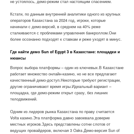
не устоялось, демо-режим стал настоящим спасением.
Кстати, по данным внутренней аналитики одного из крупных
операторов Казахстана за 2024 год, игроки, которые
начинали с демо-версий, в среднем на 40% реже
сталкиваются с проблемами управления банкроллом.Они
более осознанно подходят к ставкам и реже уходят в минус.
Где найти демо Sun of Egypt 3 в Казахстане: площадки и
нюансы
Вопрос выбора платформы – один из ключевых.В Казахстане
работает множество онлайн-казино, но не все предлагают
качественный демо-доступ.Некоторые требуют регистрации,
другие ограничивают время игры.Идеальный вариант –
площадка, где демо-режим открыт сразу, без лишних
телодвижений.
Одним из лидеров рынка Казахстана по праву считается
Volta казино.Эта платформа давно завоевала доверие
местных игроков.Здесь представлены сотни слотов от
ведущих провайдеров, включая 3 Oaks.Демо-версия Sun of