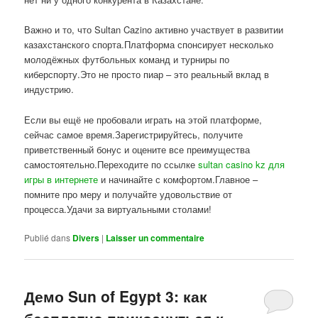
Важно и то, что Sultan Cazino активно участвует в развитии
казахстанского спорта.Платформа спонсирует несколько
молодёжных футбольных команд и турниры по
киберспорту.Это не просто пиар – это реальный вклад в
индустрию.
Если вы ещё не пробовали играть на этой платформе,
сейчас самое время.Зарегистрируйтесь, получите
приветственный бонус и оцените все преимущества
самостоятельно.Переходите по ссылке
sultan casino kz для
игры в интернете
и начинайте с комфортом.Главное –
помните про меру и получайте удовольствие от
процесса.Удачи за виртуальными столами!
Publié dans
Divers
|
Laisser un commentaire
Демо Sun of Egypt 3: как
бесплатно прикоснуться к