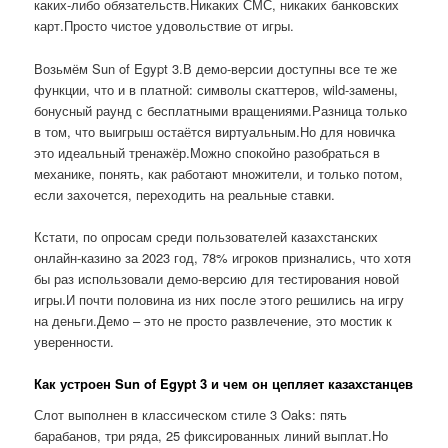
каких-либо обязательств.Никаких СМС, никаких банковских
карт.Просто чистое удовольствие от игры.
Возьмём Sun of Egypt 3.В демо-версии доступны все те же
функции, что и в платной: символы скаттеров, wild-замены,
бонусный раунд с бесплатными вращениями.Разница только
в том, что выигрыш остаётся виртуальным.Но для новичка
это идеальный тренажёр.Можно спокойно разобраться в
механике, понять, как работают множители, и только потом,
если захочется, переходить на реальные ставки.
Кстати, по опросам среди пользователей казахстанских
онлайн-казино за 2023 год, 78% игроков признались, что хотя
бы раз использовали демо-версию для тестирования новой
игры.И почти половина из них после этого решились на игру
на деньги.Демо – это не просто развлечение, это мостик к
уверенности.
Как устроен Sun of Egypt 3 и чем он цепляет казахстанцев
Слот выполнен в классическом стиле 3 Oaks: пять
барабанов, три ряда, 25 фиксированных линий выплат.Но