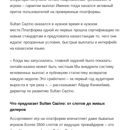
игроки – гарантии выплат.Именно тогда начался активный
приток пользователей на проверенные платформы.
Sultan Cazino оказался в нужное время в нужном
месте.Платформа одной из первых прошла сертификацию по
новым стандартам и предложила казахстанцам то, чего они
ждали: прозрачные условия, быстрые выплаты и интерфейс
на казахском языке.
« Когда мы запускались, главной задачей было показать:
онлайн-казино может быть честным.Мы внедрили систему
мгновенных выплат и публикуем статистику возвратов
каждую неделю.Это сработало – за первый год аудитория
выросла в три раза », – рассказывает Айдар Кенжебаев,
директор по развитию Sultan Cazino.
Что предлагает Sultan Cazino: от слотов до живых
дилеров
Ассортимент игр на платформе впечатляет даже бывалых
игроков.Более 3500 слотов от ведущих провайдеров – это