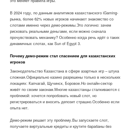
это меняет правила игры.
В 2024 году, по данным аналитиков казахстанского iGaming-
рынка, более 62% новых игроков начинают знакомство со
слотами именно через демо-режимы.Это логично: зачем
рисковать реальными деньгами, если можно сначала
прочувствовать механику? Особенно когда речь идёт о таких
динамичных слотах, как Sun of Egypt 3.
Почему демо-режим стал спасением для казахстанских
игроков
Законодательство Казахстана в сфере азартных игр – штука
сложная.Официально казино разрешены только в нескольких
локациях: Капчагай, Щучинск, Боровое.Но онлайн-сектор
живёт по своим законам.Многие казахстанцы сталкиваются с
проблемой: хочется попробовать новый слот, но
регистрироваться и вносить депозит страшно.Особенно если
опыта нет.
Демо-режим решает эту проблему.Вы запускаете слот,
получаете виртуальные кредиты и крутите барабаны без