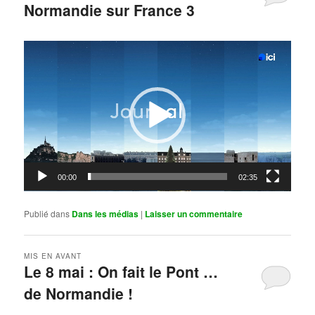
Normandie sur France 3
Publié le
mai 11, 2026
par
Steph
Lecteur
vidéo
00:00
02:35
Publié dans
Dans les médias
|
Laisser un commentaire
MIS EN AVANT
Le 8 mai : On fait le Pont …
de Normandie !