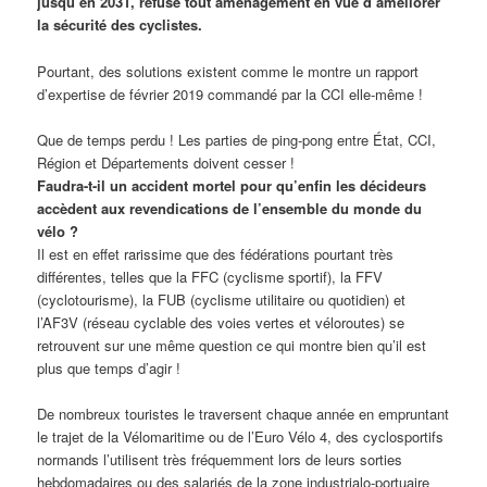
jusqu’en 2031, refuse tout aménagement en vue d’améliorer
la sécurité des cyclistes.
Pourtant, des solutions existent comme le montre un rapport
d’expertise de février 2019 commandé par la CCI elle-même !
Que de temps perdu ! Les parties de ping-pong entre État, CCI,
Région et Départements doivent cesser !
Faudra-t-il un accident mortel pour qu’enfin les décideurs
accèdent aux revendications de l’ensemble du monde du
vélo ?
Il est en effet rarissime que des fédérations pourtant très
différentes, telles que la FFC (cyclisme sportif), la FFV
(cyclotourisme), la FUB (cyclisme utilitaire ou quotidien) et
l’AF3V (réseau cyclable des voies vertes et véloroutes) se
retrouvent sur une même question ce qui montre bien qu’il est
plus que temps d’agir !
De nombreux touristes le traversent chaque année en empruntant
le trajet de la Vélomaritime ou de l’Euro Vélo 4, des cyclosportifs
normands l’utilisent très fréquemment lors de leurs sorties
hebdomadaires ou des salariés de la zone industrialo-portuaire