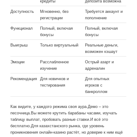
кредиты
депозита возможна
Доступность
Мгновенно, без
Требуется аккаунт и
регистрации
пополнение
Функционал
Полный, включая
Полный, включая
бонусы
бонусы
Выигрыш
Только виртуальный
Реальные деньги,
возможен кэшаут
Эмоции
Расслабленное
Острый азарт и
изучение
адреналин
Рекомендация
Для новичков и
Для опытных
тестирования
игроков с
банкроллом
Как видите, у каждого режима своя аура.Демо – это
песочница.Вы можете крутить барабаны часами, изучать
таблицу выплат, пробовать разные ставки.И всё это
бесплатно.Для казахстанского рынка, где уровень
проникновения онлайн-казино растёт, но доверие к ним ещё