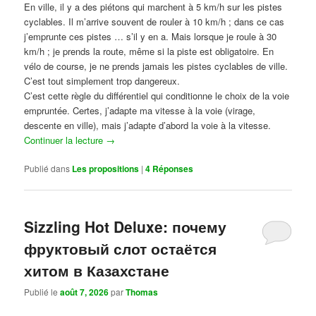
En ville, il y a des piétons qui marchent à 5 km/h sur les pistes
cyclables. Il m’arrive souvent de rouler à 10 km/h ; dans ce cas
j’emprunte ces pistes … s’il y en a. Mais lorsque je roule à 30
km/h ; je prends la route, même si la piste est obligatoire. En
vélo de course, je ne prends jamais les pistes cyclables de ville.
C’est tout simplement trop dangereux.
C’est cette règle du différentiel qui conditionne le choix de la voie
empruntée. Certes, j’adapte ma vitesse à la voie (virage,
descente en ville), mais j’adapte d’abord la voie à la vitesse.
Continuer la lecture
→
Publié dans
Les propositions
|
4
Réponses
Sizzling Hot Deluxe: почему
фруктовый слот остаётся
хитом в Казахстане
Publié le
août 7, 2026
par
Thomas