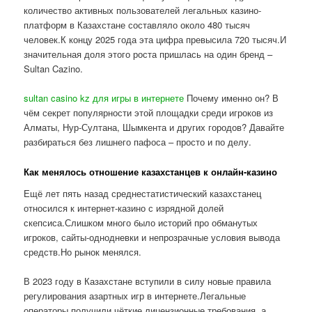
количество активных пользователей легальных казино-
платформ в Казахстане составляло около 480 тысяч
человек.К концу 2025 года эта цифра превысила 720 тысяч.И
значительная доля этого роста пришлась на один бренд –
Sultan Cazino.
sultan casino kz для игры в интернете
Почему именно он? В
чём секрет популярности этой площадки среди игроков из
Алматы, Нур-Султана, Шымкента и других городов? Давайте
разбираться без лишнего пафоса – просто и по делу.
Как менялось отношение казахстанцев к онлайн-казино
Ещё лет пять назад среднестатистический казахстанец
относился к интернет-казино с изрядной долей
скепсиса.Слишком много было историй про обманутых
игроков, сайты-однодневки и непрозрачные условия вывода
средств.Но рынок менялся.
В 2023 году в Казахстане вступили в силу новые правила
регулирования азартных игр в интернете.Легальные
операторы получили чёткие лицензионные требования, а