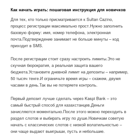
Как начать играть: пошаговая инструкция для новичков
Для тех, кто только присматривается к Sultan Cazino,
процесс регистрации максимально прост.Нужно заполнить
базовую форму: имя, номер телефона, электронная
почта.Подтверждение занимает не больше минуты – код
приходит в SMS.
После регистрации стоит сразу настроить лимиты.Это не
скучная бюрократия, а реальная защита вашего
бюджета.Установите дневной лимит на депозиты – например,
50 тысяч тенге.И ограничьте время игры – скажем, двумя
часами в день.Так вы не потеряете контроль.
Первый депозит лучше сделать через Kaspi Bank – это
самый быстрый способ для казахстанцев.Деньги
зачисляются моментально.После этого можно переходить в
раздел слотов и выбирать игру по душе.Новичкам советую
начать с классических слотов с низкой волатильностью –
они чаще выдают выигрыши, пусть и небольшие.