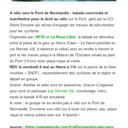
A vélo vers le Pont de Normandie : balade conviviale et
manifestive
pour le droit au vélo
sur le Pont, géré par la CCI
Seine Estuaire qui refuse d’engager les travaux de sécurisation
pour les cyclistes.
Organisée par l’
AF3V
et
La Roue Libre
, la balade se déroulera
entre la place de la gare au Havre (Caen – Le Havre possible en
car Nomad 122, à réserver si vélos) pour se rendre à travers le
port et les marais jusqu’à la Maison de l’Estuaire située au pied
du Pont (15 km) avec pique-nique et visite.
RDV le vendredi 8 mai au Havre à 11h
sur le parvis de la Gare
(routière + SNCF) : rassemblement des cyclistes de la région et
départ en groupe.
Gratuit. Adultes et ados sont en autonomie, chacun s’organise
pour venir et participer (
car Nomad 122
, covoiturage, train) :
seule la balade A/R est encadrée.
A noter : le groupe ne se rendra pas à vélo sur le Pont de
Normandie. Emmener son vélo (ou à louer sur place), eau, pique-
nique et crème solaire bien sûr. A bientôt !
source :
https://openagenda.com/fr/af3v/events/a-velo-vers-