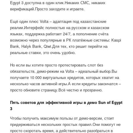
Egypt 3 доступна в один клик.Никаких СМС, никаких
верификаций.Просто заходите и играете.
Ещё один плюс Volta – адаптация под казахстанские
реалии.Интерфейс полностью на русском и казахском
языках, поддержка работает 24/7, а пополнение счёта
возможно через популярные в РК платёжные системы: Kaspi
Bank, Halyk Bank, Qiwi.Для тех, кто решит перейти на
реальные ставки, это очень удобно.
Но если вы хотите просто протестировать слот без
обязательств, демо-режим на Volta – идеальный выбор.Вы
получаете 10 000 виртуальных кредитов, которых хватит на
несколько часов активной игры.А если кредиты закончатся –
просто обновите страницу.Всё честно и прозрачно.
Пять советов для эффективной игры в демо Sun of Egypt
3
Чтобы получить максимум пользы от демо-версии, стоит
придерживаться нескольких простых правил.Они помогут не
просто скоротать время, а действительно разобраться в