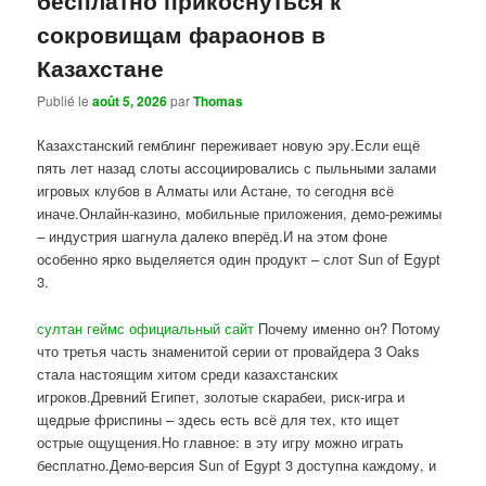
сокровищам фараонов в
Казахстане
Publié le
août 5, 2026
par
Thomas
Казахстанский гемблинг переживает новую эру.Если ещё
пять лет назад слоты ассоциировались с пыльными залами
игровых клубов в Алматы или Астане, то сегодня всё
иначе.Онлайн-казино, мобильные приложения, демо-режимы
– индустрия шагнула далеко вперёд.И на этом фоне
особенно ярко выделяется один продукт – слот Sun of Egypt
3.
султан геймс официальный сайт
Почему именно он? Потому
что третья часть знаменитой серии от провайдера 3 Oaks
стала настоящим хитом среди казахстанских
игроков.Древний Египет, золотые скарабеи, риск-игра и
щедрые фриспины – здесь есть всё для тех, кто ищет
острые ощущения.Но главное: в эту игру можно играть
бесплатно.Демо-версия Sun of Egypt 3 доступна каждому, и