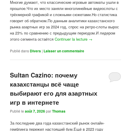
Многие думают, что классические игровые автоматы ушли в
прошлое.Что их место заняли многолинейные видеослоты с
трёхмерной графикой и сложными сюжетами.Но статистика
говорит об обратном.По данным аналитики казахстанского
рынка азартных игр за 2024 год, спрос на ретро-слоты вырос
на 23% по сравнению с предыдущим периодом.И лидером
этого сегмента остаётся
Continuer la lecture
→
Publié dans
Divers
|
Laisser un commentaire
Sultan Cazino: почему
казахстанцы всё чаще
выбирают его для азартных
игр в интернете
Publié le
août 7, 2026
par
Thomas
За последние два года казахстанский рынок онлайн-
гемблинга пережил настоящий бум.Ещё в 2023 году