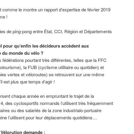
nt comme le montre un rapport d’expertise de février 2019
me !
ies de ping-pong entre État, CCI, Région et Départements
el pour qu’enfin les décideurs accèdent aux
e du monde du vélo ?
s fédérations pourtant très différentes, telles que la FFC
otourisme), la FUB (cyclisme utilitaire ou quotidien) et
oies vertes et véloroutes) se retrouvent sur une même
il est plus que temps d’agir !
rsent chaque année en empruntant le trajet de la
 4, des cyclosportifs normands l’utilisent très fréquemment
ires ou des salariés de la zone industrialo-portuaire
Seine l’utilisent pour leur déplacements quotidiens…
H Vélorution demande :