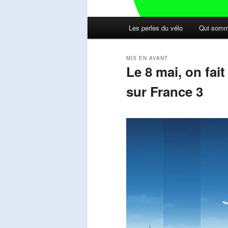
Menu
Les perles du vélo
Qui somm
principal
MIS EN AVANT
Le 8 mai, on fai
sur France 3
Publié le
mai 11, 2026
par
Steph
Lecteur
vidéo