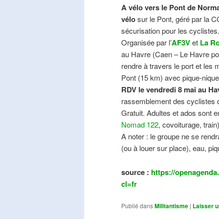
A vélo vers le Pont de Norma
vélo
sur le Pont, géré par la C
sécurisation pour les cyclistes
Organisée par l’
AF3V
et
La Ro
au Havre (Caen – Le Havre pos
rendre à travers le port et les
Pont (15 km) avec pique-nique e
RDV le vendredi 8 mai au Ha
rassemblement des cyclistes de
Gratuit. Adultes et ados sont e
Nomad 122
, covoiturage, trai
A noter : le groupe ne se ren
(ou à louer sur place), eau, piq
source :
https://openagenda.
cl=fr
Publié dans
Militantisme
|
Laisser 