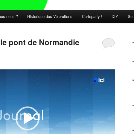
es nous ?
Historique des Vélorutions
Cartoparty !
DIY
Se 
t le pont de Normandie