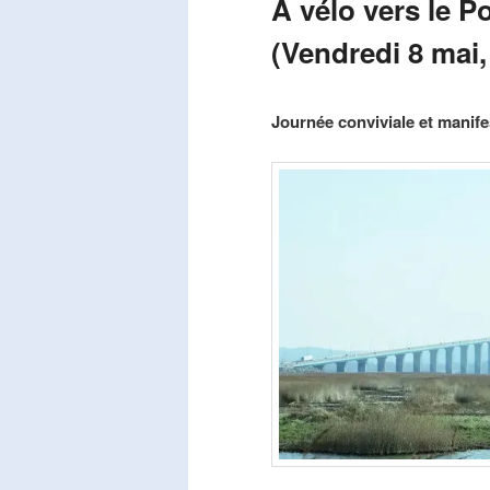
A vélo vers le P
(Vendredi 8 mai,
Publié le
mars 29, 2026
par
Steph
Journée conviviale et manifes