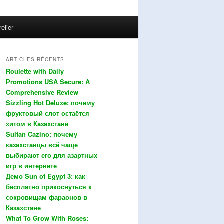
relier
ARTICLES RÉCENTS
Roulette with Daily
Promotions USA Secure: A
Comprehensive Review
Sizzling Hot Deluxe: почему
фруктовый слот остаётся
хитом в Казахстане
Sultan Cazino: почему
казахстанцы всё чаще
выбирают его для азартных
игр в интернете
Демо Sun of Egypt 3: как
бесплатно прикоснуться к
сокровищам фараонов в
Казахстане
What To Grow With Roses: