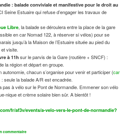
ndie : balade conviviale et manifestive
pour le droit au
CI Seine Estuaire qui refuse d’engager les travaux de
.
ue Libre
, la balade se déroulera entre la place de la gare
sible en car Nomad 122, à réserver si vélos) pour se
 marais jusqu’à la Maison de l’Estuaire située au pied du
t visite.
vre à 11h
sur le parvis de la Gare (routière + SNCF) :
 la région et départ en groupe.
n autonomie, chacun s’organise pour venir et participer (
car
n) : seule la balade A/R est encadrée.
dra pas à vélo sur le Pont de Normandie. Emmener son vélo
ue-nique et crème solaire bien sûr. A bientôt !
com/fr/af3v/events/a-velo-vers-le-pont-de-normandie?
un commentaire