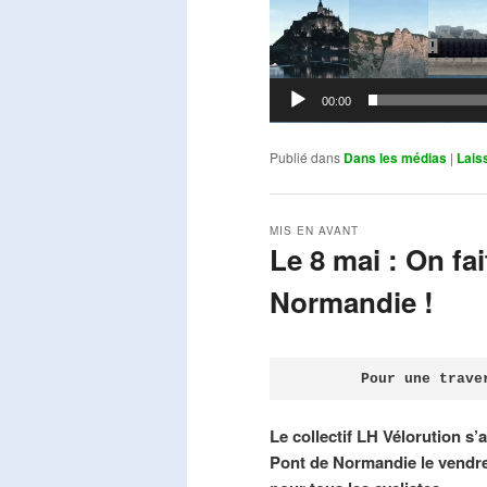
00:00
Publié dans
Dans les médias
|
Lais
MIS EN AVANT
Le 8 mai : On fa
Normandie !
Publié le
avril 18, 2026
par
Steph
Pour une trave
Le collectif LH Vélorution s’
Pont de Normandie le vendre