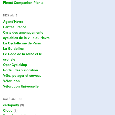
Finest Companion Plants
DES AMIS
Agend'Havre
Carfree France
Carte des aménagements
cyclables de la ville du Havre
La Cyclofficine de Paris
La Guidoline
Le Code de la route et le
cycliste
OpenCycleMap
Portail des Vélorution
Vélo, potager et cerveau
Vélorution
Vélorution Universelle
CATÉGORIES
cartoparty
(3)
Cloud
(1)