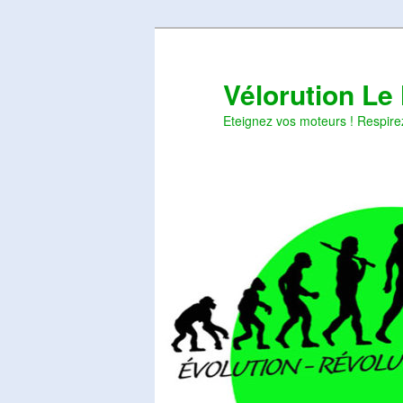
Aller
Aller
au
au
contenu
contenu
Vélorution Le
principal
secondaire
Eteignez vos moteurs ! Respire