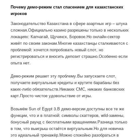
Почему демо-режим стал спасением для казахстанских
игроков
Законодательство Казахстана в сфере азартных игр – штука
сложная.Официально казино разрешены только в нескольких
локациях: Капчагай, Щучинск, Боровое.Но онлайн-сектор
живёт по своим законам.Многие казахстанцы сталкиваются с
проблемой: хочется попробовать новый слот, но
регистрироваться и вносить депозит страшно.Особенно если
опыта нет.
Демо-режим решает эту проблему.Вы запускаете слот,
получаете виртуальные кредиты и крутите барабаны без
каких-либо обязательств.Никаких СМС, никаких банковских
карт.Просто чистое удовольствие от игры.
Возьмём Sun of Egypt 3.В демо-версии доступны все те же
функции, что и в платной: символы скаттеров, wild-замены,
бонусный раунд с бесплатными вращениями.Разница только
в том, что выигрыш остаётся виртуальным.Но для новичка
это идеальный тренажёр.Можно спокойно разобраться в