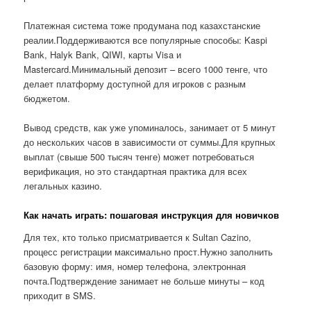
Платежная система тоже продумана под казахстанские
реалии.Поддерживаются все популярные способы: Kaspi
Bank, Halyk Bank, QIWI, карты Visa и
Mastercard.Минимальный депозит – всего 1000 тенге, что
делает платформу доступной для игроков с разным
бюджетом.
Вывод средств, как уже упоминалось, занимает от 5 минут
до нескольких часов в зависимости от суммы.Для крупных
выплат (свыше 500 тысяч тенге) может потребоваться
верификация, но это стандартная практика для всех
легальных казино.
Как начать играть: пошаговая инструкция для новичков
Для тех, кто только присматривается к Sultan Cazino,
процесс регистрации максимально прост.Нужно заполнить
базовую форму: имя, номер телефона, электронная
почта.Подтверждение занимает не больше минуты – код
приходит в SMS.