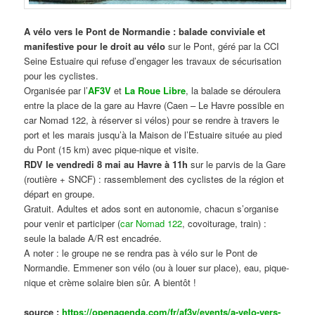
A vélo vers le Pont de Normandie : balade conviviale et
manifestive
pour le droit au vélo
sur le Pont, géré par la CCI
Seine Estuaire qui refuse d’engager les travaux de sécurisation
pour les cyclistes.
Organisée par l’
AF3V
et
La Roue Libre
, la balade se déroulera
entre la place de la gare au Havre (Caen – Le Havre possible en
car Nomad 122, à réserver si vélos) pour se rendre à travers le
port et les marais jusqu’à la Maison de l’Estuaire située au pied
du Pont (15 km) avec pique-nique et visite.
RDV le vendredi 8 mai au Havre à 11h
sur le parvis de la Gare
(routière + SNCF) : rassemblement des cyclistes de la région et
départ en groupe.
Gratuit. Adultes et ados sont en autonomie, chacun s’organise
pour venir et participer (
car Nomad 122
, covoiturage, train) :
seule la balade A/R est encadrée.
A noter : le groupe ne se rendra pas à vélo sur le Pont de
Normandie. Emmener son vélo (ou à louer sur place), eau, pique-
nique et crème solaire bien sûr. A bientôt !
source :
https://openagenda.com/fr/af3v/events/a-velo-vers-