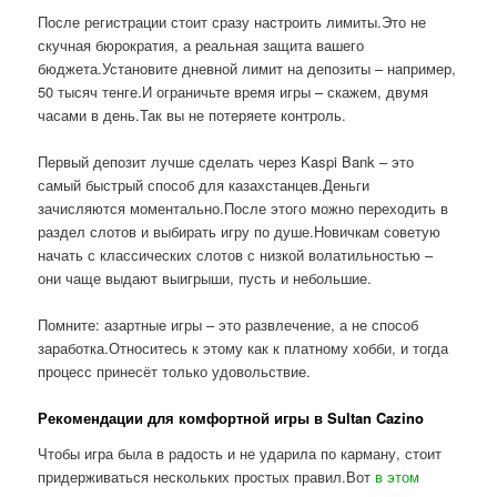
После регистрации стоит сразу настроить лимиты.Это не
скучная бюрократия, а реальная защита вашего
бюджета.Установите дневной лимит на депозиты – например,
50 тысяч тенге.И ограничьте время игры – скажем, двумя
часами в день.Так вы не потеряете контроль.
Первый депозит лучше сделать через Kaspi Bank – это
самый быстрый способ для казахстанцев.Деньги
зачисляются моментально.После этого можно переходить в
раздел слотов и выбирать игру по душе.Новичкам советую
начать с классических слотов с низкой волатильностью –
они чаще выдают выигрыши, пусть и небольшие.
Помните: азартные игры – это развлечение, а не способ
заработка.Относитесь к этому как к платному хобби, и тогда
процесс принесёт только удовольствие.
Рекомендации для комфортной игры в Sultan Cazino
Чтобы игра была в радость и не ударила по карману, стоит
придерживаться нескольких простых правил.Вот
в этом