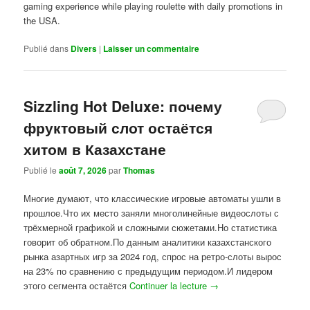
gaming experience while playing roulette with daily promotions in
the USA.
Publié dans
Divers
|
Laisser un commentaire
Sizzling Hot Deluxe: почему
фруктовый слот остаётся
хитом в Казахстане
Publié le
août 7, 2026
par
Thomas
Многие думают, что классические игровые автоматы ушли в
прошлое.Что их место заняли многолинейные видеослоты с
трёхмерной графикой и сложными сюжетами.Но статистика
говорит об обратном.По данным аналитики казахстанского
рынка азартных игр за 2024 год, спрос на ретро-слоты вырос
на 23% по сравнению с предыдущим периодом.И лидером
этого сегмента остаётся
Continuer la lecture
→