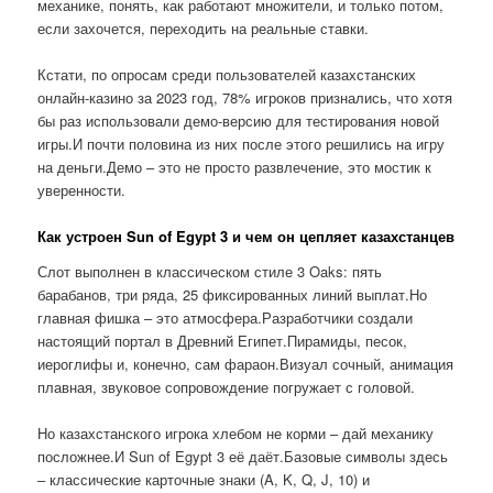
механике, понять, как работают множители, и только потом,
если захочется, переходить на реальные ставки.
Кстати, по опросам среди пользователей казахстанских
онлайн-казино за 2023 год, 78% игроков признались, что хотя
бы раз использовали демо-версию для тестирования новой
игры.И почти половина из них после этого решились на игру
на деньги.Демо – это не просто развлечение, это мостик к
уверенности.
Как устроен Sun of Egypt 3 и чем он цепляет казахстанцев
Слот выполнен в классическом стиле 3 Oaks: пять
барабанов, три ряда, 25 фиксированных линий выплат.Но
главная фишка – это атмосфера.Разработчики создали
настоящий портал в Древний Египет.Пирамиды, песок,
иероглифы и, конечно, сам фараон.Визуал сочный, анимация
плавная, звуковое сопровождение погружает с головой.
Но казахстанского игрока хлебом не корми – дай механику
посложнее.И Sun of Egypt 3 её даёт.Базовые символы здесь
– классические карточные знаки (A, K, Q, J, 10) и