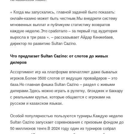
« Когда мы запускались, главной задачей было показать:
онлайн-казино может быть честным.Мы внедрили систему
мгновенных выплат и публикуем статистику возвратов
каждую неделю.Это сработало – за первый год аудитория
выросла в три раза », – рассказывает Айдар Кенжебаев,
директор по развитию Sultan Cazino.
Что предлагает Sultan Cazino: от слотов до живых
дилеров
Ассортимент игр на платформе впечатляет даже бывалых
игроков.Более 3500 слотов от ведущих провайдеров – это
база.Но главная фишка Sultan Cazino – раздел с живыми
дилерами.Здесь можно играть в рулетку, блэкджек и баккару
с реальными крупье, которые общаются с игроками на
русском и казахском языках.
Особой популярностью пользуются турниры.Каждую неделю
Sultan Cazino запускает соревнования с призовым фондом до
50 миллионов тенге.В 2024 году один из турниров собрал