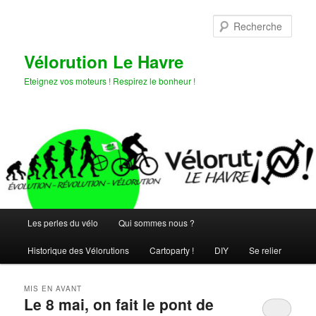
Aller
Aller
au
au
Rech
contenu
contenu
principal
secondaire
Vélorution Le Havre
Eteignez vos moteurs ! Respirez le bonheur !
Menu
Les perles du vélo
Qui sommes nous ?
principal
Historique des Vélorutions
Cartoparty !
DIY
Se relier
MIS EN AVANT
Le 8 mai, on fait le pont de