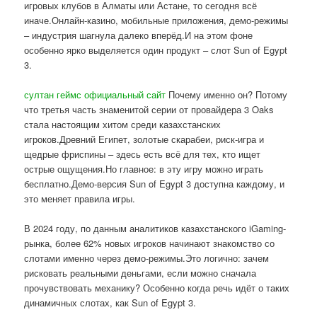
игровых клубов в Алматы или Астане, то сегодня всё
иначе.Онлайн-казино, мобильные приложения, демо-режимы
– индустрия шагнула далеко вперёд.И на этом фоне
особенно ярко выделяется один продукт – слот Sun of Egypt
3.
султан геймс официальный сайт
Почему именно он? Потому
что третья часть знаменитой серии от провайдера 3 Oaks
стала настоящим хитом среди казахстанских
игроков.Древний Египет, золотые скарабеи, риск-игра и
щедрые фриспины – здесь есть всё для тех, кто ищет
острые ощущения.Но главное: в эту игру можно играть
бесплатно.Демо-версия Sun of Egypt 3 доступна каждому, и
это меняет правила игры.
В 2024 году, по данным аналитиков казахстанского iGaming-
рынка, более 62% новых игроков начинают знакомство со
слотами именно через демо-режимы.Это логично: зачем
рисковать реальными деньгами, если можно сначала
прочувствовать механику? Особенно когда речь идёт о таких
динамичных слотах, как Sun of Egypt 3.