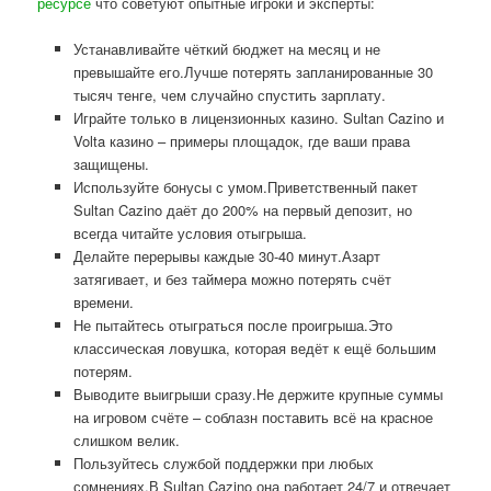
ресурсе
что советуют опытные игроки и эксперты:
Устанавливайте чёткий бюджет на месяц и не
превышайте его.Лучше потерять запланированные 30
тысяч тенге, чем случайно спустить зарплату.
Играйте только в лицензионных казино. Sultan Cazino и
Volta казино – примеры площадок, где ваши права
защищены.
Используйте бонусы с умом.Приветственный пакет
Sultan Cazino даёт до 200% на первый депозит, но
всегда читайте условия отыгрыша.
Делайте перерывы каждые 30-40 минут.Азарт
затягивает, и без таймера можно потерять счёт
времени.
Не пытайтесь отыграться после проигрыша.Это
классическая ловушка, которая ведёт к ещё большим
потерям.
Выводите выигрыши сразу.Не держите крупные суммы
на игровом счёте – соблазн поставить всё на красное
слишком велик.
Пользуйтесь службой поддержки при любых
сомнениях.В Sultan Cazino она работает 24/7 и отвечает