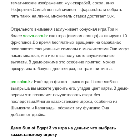
тематические изображения: жук-скарабей, сокол, анкх,
Нефертити.Самый ценный символ – фараон.Если собрать
пять таких на линии, множитель ставки достигает 50x.
Отдельного внимания заслуживает бонусная игра.Три и
более
soeva.com.br
скаттера (символ солнца) активируют 10
фриспинов.Во время бесплатных вращений на барабанах
появляются специальные символы с множителями.Они могут
накапливаться, и в итоге вы получаете внушительные
выплаты.В демо-режиме это особенно приятно: можно
прокручивать бонусы десятки раз, не тратя ни тиына.
pro-salon.kz
Ещё одна фишка – риск-игра.После любого
выигрыша вы можете удвоить его, угадав цвет карты.В демо-
версии это позволяет почувствовать азарт без
последствий.Многие казахстанские игроки, особенно из
Шымкента и Караганды, обожают эту функцию.Она
добавляет драйва.
Демо Sun of Egypt 3 vs игра на деньги: что выбрать
казахстанскому игроку