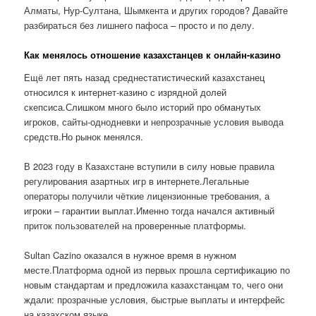
Алматы, Нур-Султана, Шымкента и других городов? Давайте
разбираться без лишнего пафоса – просто и по делу.
Как менялось отношение казахстанцев к онлайн-казино
Ещё лет пять назад среднестатистический казахстанец
относился к интернет-казино с изрядной долей
скепсиса.Слишком много было историй про обманутых
игроков, сайты-однодневки и непрозрачные условия вывода
средств.Но рынок менялся.
В 2023 году в Казахстане вступили в силу новые правила
регулирования азартных игр в интернете.Легальные
операторы получили чёткие лицензионные требования, а
игроки – гарантии выплат.Именно тогда начался активный
приток пользователей на проверенные платформы.
Sultan Cazino оказался в нужное время в нужном
месте.Платформа одной из первых прошла сертификацию по
новым стандартам и предложила казахстанцам то, чего они
ждали: прозрачные условия, быстрые выплаты и интерфейс
на казахском языке.