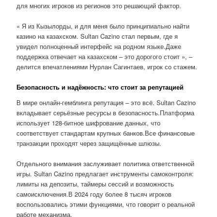
для многих игроков из регионов это решающий фактор.
« Я из Кызылорды, и для меня было принципиально найти
казино на казахском. Sultan Cazino стал первым, где я
увидел полноценный интерфейс на родном языке.Даже
поддержка отвечает на казахском – это дорогого стоит », –
делится впечатлениями Нурлан Сагинтаев, игрок со стажем.
Безопасность и надёжность: что стоит за репутацией
В мире онлайн-гемблинга репутация – это всё. Sultan Cazino
вкладывает серьёзные ресурсы в безопасность.Платформа
использует 128-битное шифрование данных, что
соответствует стандартам крупных банков.Все финансовые
транзакции проходят через защищённые шлюзы.
Отдельного внимания заслуживает политика ответственной
игры. Sultan Cazino предлагает инструменты самоконтроля:
лимиты на депозиты, таймеры сессий и возможность
самоисключения.В 2024 году более 8 тысяч игроков
воспользовались этими функциями, что говорит о реальной
работе механизма.