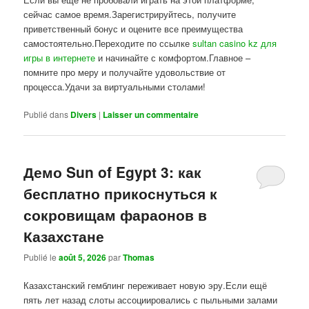
сейчас самое время.Зарегистрируйтесь, получите
приветственный бонус и оцените все преимущества
самостоятельно.Переходите по ссылке
sultan casino kz для
игры в интернете
и начинайте с комфортом.Главное –
помните про меру и получайте удовольствие от
процесса.Удачи за виртуальными столами!
Publié dans
Divers
|
Laisser un commentaire
Демо Sun of Egypt 3: как
бесплатно прикоснуться к
сокровищам фараонов в
Казахстане
Publié le
août 5, 2026
par
Thomas
Казахстанский гемблинг переживает новую эру.Если ещё
пять лет назад слоты ассоциировались с пыльными залами