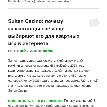
Publié dans
Divers
|
Laisser un commentaire
Sultan Cazino: почему
казахстанцы всё чаще
выбирают его для азартных
игр в интернете
Publié le
août 7, 2026
par
Thomas
За последние два года казахстанский рынок онлайн-
гемблинга пережил настоящий бум.Ещё в 2023 году
количество активных пользователей легальных казино-
платформ в Казахстане составляло около 480 тысяч
человек.К концу 2025 года эта цифра превысила 720 тысяч.И
значительная доля этого роста пришлась на один бренд –
Sultan Cazino.
sultan casino kz для игры в интернете
Почему именно он? В
чём секрет популярности этой площадки среди игроков из