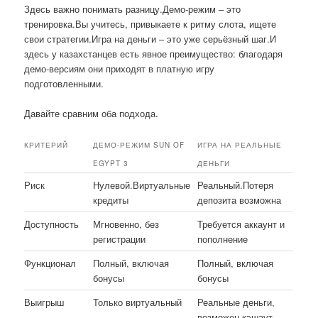
Здесь важно понимать разницу.Демо-режим – это
тренировка.Вы учитесь, привыкаете к ритму слота, ищете
свои стратегии.Игра на деньги – это уже серьёзный шаг.И
здесь у казахстанцев есть явное преимущество: благодаря
демо-версиям они приходят в платную игру
подготовленными.
Давайте сравним оба подхода.
КРИТЕРИЙ
ДЕМО-РЕЖИМ SUN OF
ИГРА НА РЕАЛЬНЫЕ
EGYPT 3
ДЕНЬГИ
Риск
Нулевой.Виртуальные
Реальный.Потеря
кредиты
депозита возможна
Доступность
Мгновенно, без
Требуется аккаунт и
регистрации
пополнение
Функционал
Полный, включая
Полный, включая
бонусы
бонусы
Выигрыш
Только виртуальный
Реальные деньги,
возможен кэшаут