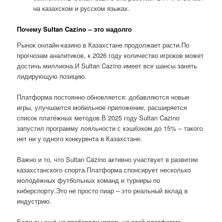
на казахском и русском языках.
Почему Sultan Cazino – это надолго
Рынок онлайн-казино в Казахстане продолжает расти.По
прогнозам аналитиков, к 2026 году количество игроков может
достичь миллиона.И Sultan Cazino имеет все шансы занять
лидирующую позицию.
Платформа постоянно обновляется: добавляются новые
игры, улучшается мобильное приложение, расширяется
список платёжных методов.В 2025 году Sultan Cazino
запустил программу лояльности с кэшбэком до 15% – такого
нет ни у одного конкурента в Казахстане.
Важно и то, что Sultan Cazino активно участвует в развитии
казахстанского спорта.Платформа спонсирует несколько
молодёжных футбольных команд и турниры по
киберспорту.Это не просто пиар – это реальный вклад в
индустрию.
Если вы ещё не пробовали играть на этой платформе,