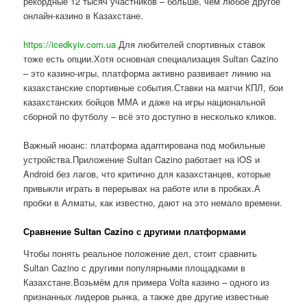
рекордные 12 тысяч участников – больше, чем любое другое
онлайн-казино в Казахстане.
https://icedkyiv.com.ua
Для любителей спортивных ставок
тоже есть опции.Хотя основная специализация Sultan Cazino
– это казино-игры, платформа активно развивает линию на
казахстанские спортивные события.Ставки на матчи КПЛ, бои
казахстанских бойцов ММА и даже на игры национальной
сборной по футболу – всё это доступно в несколько кликов.
Важный нюанс: платформа адаптирована под мобильные
устройства.Приложение Sultan Cazino работает на iOS и
Android без лагов, что критично для казахстанцев, которые
привыкли играть в перерывах на работе или в пробках.А
пробки в Алматы, как известно, дают на это немало времени.
Сравнение Sultan Cazino с другими платформами
Чтобы понять реальное положение дел, стоит сравнить
Sultan Cazino с другими популярными площадками в
Казахстане.Возьмём для примера Volta казино – одного из
признанных лидеров рынка, а также две другие известные