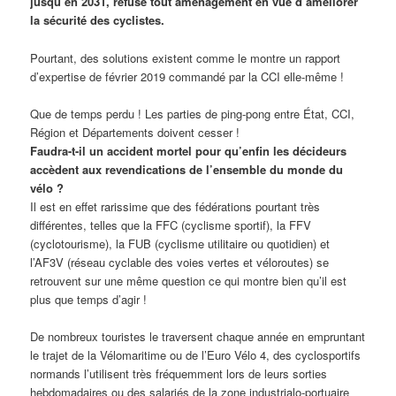
jusqu’en 2031, refuse tout aménagement en vue d’améliorer
la sécurité des cyclistes.
Pourtant, des solutions existent comme le montre un rapport
d’expertise de février 2019 commandé par la CCI elle-même !
Que de temps perdu ! Les parties de ping-pong entre État, CCI,
Région et Départements doivent cesser !
Faudra-t-il un accident mortel pour qu’enfin les décideurs
accèdent aux revendications de l’ensemble du monde du
vélo ?
Il est en effet rarissime que des fédérations pourtant très
différentes, telles que la FFC (cyclisme sportif), la FFV
(cyclotourisme), la FUB (cyclisme utilitaire ou quotidien) et
l’AF3V (réseau cyclable des voies vertes et véloroutes) se
retrouvent sur une même question ce qui montre bien qu’il est
plus que temps d’agir !
De nombreux touristes le traversent chaque année en empruntant
le trajet de la Vélomaritime ou de l’Euro Vélo 4, des cyclosportifs
normands l’utilisent très fréquemment lors de leurs sorties
hebdomadaires ou des salariés de la zone industrialo-portuaire