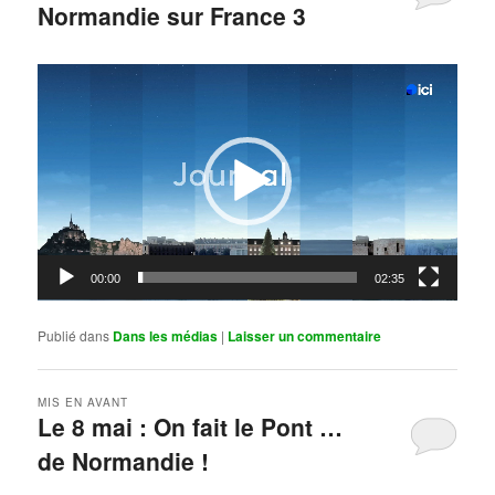
Normandie sur France 3
Publié le
mai 11, 2026
par
Steph
Lecteur
vidéo
00:00
02:35
Publié dans
Dans les médias
|
Laisser un commentaire
MIS EN AVANT
Le 8 mai : On fait le Pont …
de Normandie !