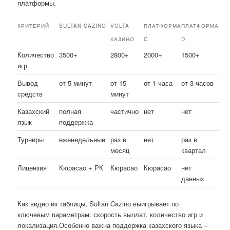
платформы.
КРИТЕРИЙ
SULTAN CAZINO
VOLTA
ПЛАТФОРМА
ПЛАТФОРМА
КАЗИНО
C
D
Количество
3500+
2800+
2000+
1500+
игр
Вывод
от 5 минут
от 15
от 1 часа
от 3 часов
средств
минут
Казахский
полная
частично
нет
нет
язык
поддержка
Турниры
еженедельные
раз в
нет
раз в
месяц
квартал
Лицензия
Кюрасао + РК
Кюрасао
Кюрасао
нет
данных
Как видно из таблицы, Sultan Cazino выигрывает по
ключевым параметрам: скорость выплат, количество игр и
локализация.Особенно важна поддержка казахского языка –