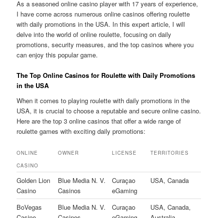
As a seasoned online casino player with 17 years of experience,
I have come across numerous online casinos offering roulette
with daily promotions in the USA. In this expert article, I will
delve into the world of online roulette, focusing on daily
promotions, security measures, and the top casinos where you
can enjoy this popular game.
The Top Online Casinos for Roulette with Daily Promotions
in the USA
When it comes to playing roulette with daily promotions in the
USA, it is crucial to choose a reputable and secure online casino.
Here are the top 3 online casinos that offer a wide range of
roulette games with exciting daily promotions:
ONLINE
OWNER
LICENSE
TERRITORIES
CASINO
Golden Lion
Blue Media N. V.
Curaçao
USA, Canada
Casino
Casinos
eGaming
BoVegas
Blue Media N. V.
Curaçao
USA, Canada,
Casino
Casinos
eGaming
Australia