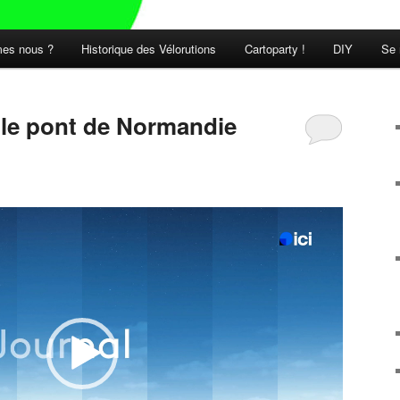
es nous ?
Historique des Vélorutions
Cartoparty !
DIY
Se 
t le pont de Normandie