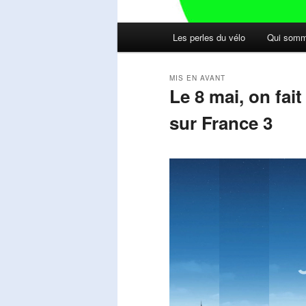
Menu
Les perles du vélo
Qui somm
principal
MIS EN AVANT
Le 8 mai, on fai
sur France 3
Publié le
mai 11, 2026
par
Steph
Lecteur
vidéo