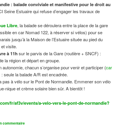
ndie : balade conviviale et manifestive
pour le droit au
CI Seine Estuaire qui refuse d’engager les travaux de
.
ue Libre
, la balade se déroulera entre la place de la gare
sible en car Nomad 122, à réserver si vélos) pour se
 marais jusqu’à la Maison de l’Estuaire située au pied du
t visite.
vre à 11h
sur le parvis de la Gare (routière + SNCF) :
 la région et départ en groupe.
n autonomie, chacun s’organise pour venir et participer (
car
n) : seule la balade A/R est encadrée.
dra pas à vélo sur le Pont de Normandie. Emmener son vélo
ue-nique et crème solaire bien sûr. A bientôt !
com/fr/af3v/events/a-velo-vers-le-pont-de-normandie?
un commentaire