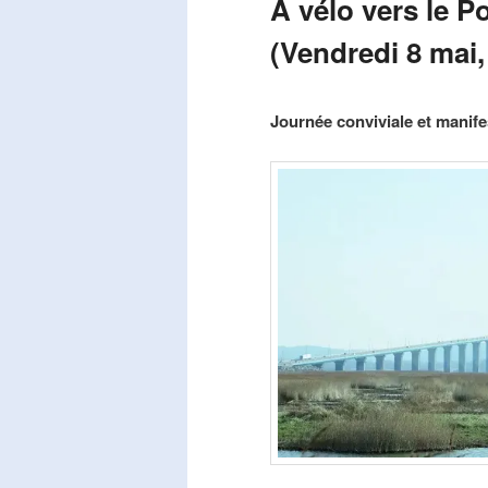
A vélo vers le P
(Vendredi 8 mai,
Publié le
mars 29, 2026
par
Steph
Journée conviviale et manifes