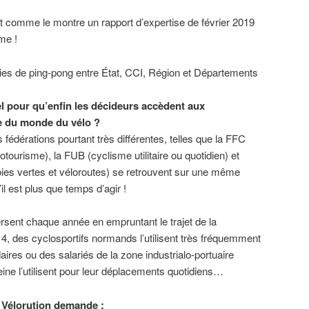
nt comme le montre un rapport d’expertise de février 2019
me !
ies de ping-pong entre État, CCI, Région et Départements
el pour qu’enfin les décideurs accèdent aux
e du monde du vélo ?
s fédérations pourtant très différentes, telles que la FFC
otourisme), la FUB (cyclisme utilitaire ou quotidien) et
oies vertes et véloroutes) se retrouvent sur une même
il est plus que temps d’agir !
rsent chaque année en empruntant le trajet de la
 4, des cyclosportifs normands l’utilisent très fréquemment
ires ou des salariés de la zone industrialo-portuaire
Seine l’utilisent pour leur déplacements quotidiens…
H Vélorution demande :