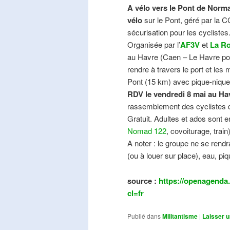
A vélo vers le Pont de Norma
vélo
sur le Pont, géré par la C
sécurisation pour les cyclistes
Organisée par l’
AF3V
et
La Ro
au Havre (Caen – Le Havre pos
rendre à travers le port et les
Pont (15 km) avec pique-nique e
RDV le vendredi 8 mai au Ha
rassemblement des cyclistes de
Gratuit. Adultes et ados sont e
Nomad 122
, covoiturage, trai
A noter : le groupe ne se ren
(ou à louer sur place), eau, piq
source :
https://openagenda.
cl=fr
Publié dans
Militantisme
|
Laisser 