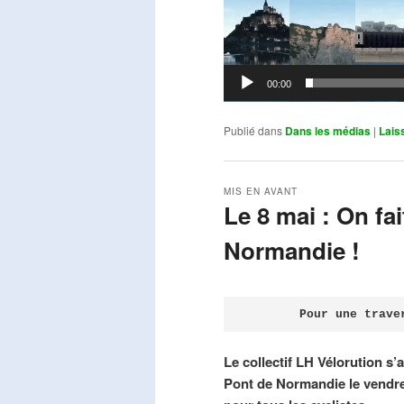
00:00
Publié dans
Dans les médias
|
Lais
MIS EN AVANT
Le 8 mai : On fa
Normandie !
Publié le
avril 18, 2026
par
Steph
Pour une trave
Le collectif LH Vélorution s’
Pont de Normandie le vendre