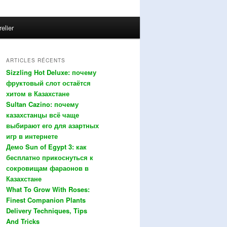
relier
ARTICLES RÉCENTS
Sizzling Hot Deluxe: почему
фруктовый слот остаётся
хитом в Казахстане
Sultan Cazino: почему
казахстанцы всё чаще
выбирают его для азартных
игр в интернете
Демо Sun of Egypt 3: как
бесплатно прикоснуться к
сокровищам фараонов в
Казахстане
What To Grow With Roses:
Finest Companion Plants
Delivery Techniques, Tips
And Tricks