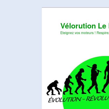
Aller
Aller
au
au
contenu
contenu
Vélorution Le
principal
secondaire
Eteignez vos moteurs ! Respire