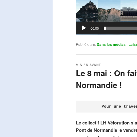
00:00
Publié dans
Dans les médias
|
Lais
MIS EN AVANT
Le 8 mai : On fa
Normandie !
Publié le
avril 18, 2026
par
Steph
Pour une trave
Le collectif LH Vélorution s’
Pont de Normandie le vendre