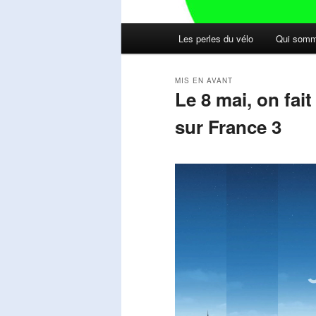
Menu
Les perles du vélo
Qui somm
principal
MIS EN AVANT
Le 8 mai, on fai
sur France 3
Publié le
mai 11, 2026
par
Steph
Lecteur
vidéo