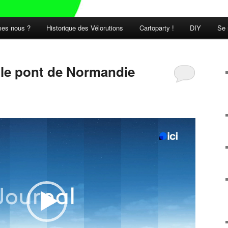
es nous ?
Historique des Vélorutions
Cartoparty !
DIY
Se 
t le pont de Normandie