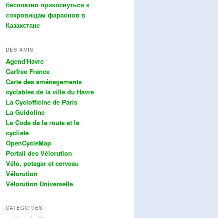
бесплатно прикоснуться к
сокровищам фараонов в
Казахстане
DES AMIS
Agend'Havre
Carfree France
Carte des aménagements
cyclables de la ville du Havre
La Cyclofficine de Paris
La Guidoline
Le Code de la route et le
cycliste
OpenCycleMap
Portail des Vélorution
Vélo, potager et cerveau
Vélorution
Vélorution Universelle
CATÉGORIES