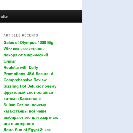
relier
ARTICLES RÉCENTS
Gates of Olympus 1000 Big
Win: как казахстанцы
покоряют мифический
Олимп
Roulette with Daily
Promotions USA Secure: A
Comprehensive Review
Sizzling Hot Deluxe: почему
фруктовый слот остаётся
хитом в Казахстане
Sultan Cazino: почему
казахстанцы всё чаще
выбирают его для азартных
игр в интернете
Демо Sun of Egypt 3: как