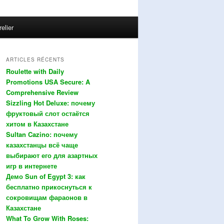
relier
ARTICLES RÉCENTS
Roulette with Daily
Promotions USA Secure: A
Comprehensive Review
Sizzling Hot Deluxe: почему
фруктовый слот остаётся
хитом в Казахстане
Sultan Cazino: почему
казахстанцы всё чаще
выбирают его для азартных
игр в интернете
Демо Sun of Egypt 3: как
бесплатно прикоснуться к
сокровищам фараонов в
Казахстане
What To Grow With Roses: