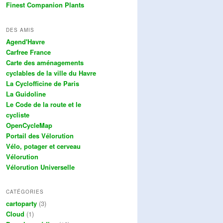
Finest Companion Plants
DES AMIS
Agend'Havre
Carfree France
Carte des aménagements
cyclables de la ville du Havre
La Cyclofficine de Paris
La Guidoline
Le Code de la route et le
cycliste
OpenCycleMap
Portail des Vélorution
Vélo, potager et cerveau
Vélorution
Vélorution Universelle
CATÉGORIES
cartoparty
(3)
Cloud
(1)