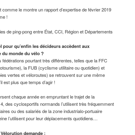
nt comme le montre un rapport d’expertise de février 2019
me !
ies de ping-pong entre État, CCI, Région et Départements
el pour qu’enfin les décideurs accèdent aux
e du monde du vélo ?
s fédérations pourtant très différentes, telles que la FFC
otourisme), la FUB (cyclisme utilitaire ou quotidien) et
oies vertes et véloroutes) se retrouvent sur une même
il est plus que temps d’agir !
rsent chaque année en empruntant le trajet de la
 4, des cyclosportifs normands l’utilisent très fréquemment
ires ou des salariés de la zone industrialo-portuaire
Seine l’utilisent pour leur déplacements quotidiens…
H Vélorution demande :