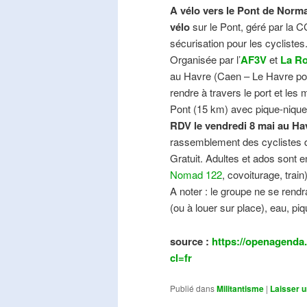
A vélo vers le Pont de Norma
vélo
sur le Pont, géré par la C
sécurisation pour les cyclistes
Organisée par l’
AF3V
et
La Ro
au Havre (Caen – Le Havre pos
rendre à travers le port et les
Pont (15 km) avec pique-nique e
RDV le vendredi 8 mai au Ha
rassemblement des cyclistes de
Gratuit. Adultes et ados sont e
Nomad 122
, covoiturage, trai
A noter : le groupe ne se ren
(ou à louer sur place), eau, piq
source :
https://openagenda.
cl=fr
Publié dans
Militantisme
|
Laisser 