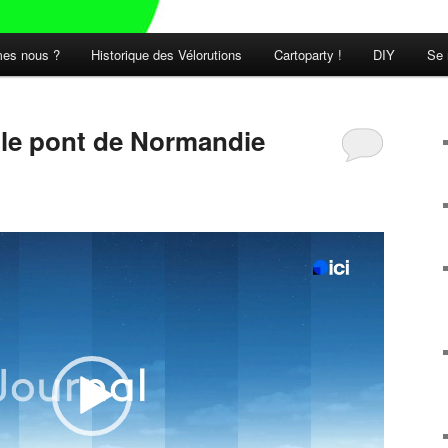
es nous ?
Historique des Vélorutions
Cartoparty !
DIY
Se 
t le pont de Normandie