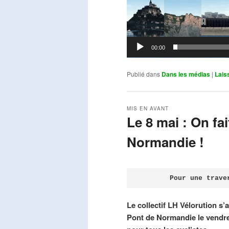
00:00
Publié dans
Dans les médias
|
Lais
MIS EN AVANT
Le 8 mai : On fa
Normandie !
Publié le
avril 18, 2026
par
Steph
Pour une trave
Le collectif LH Vélorution s’
Pont de Normandie le vendre