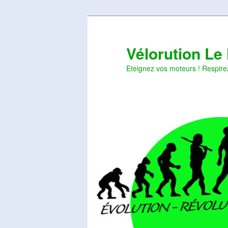
Aller
Aller
au
au
contenu
contenu
Vélorution Le
principal
secondaire
Eteignez vos moteurs ! Respire