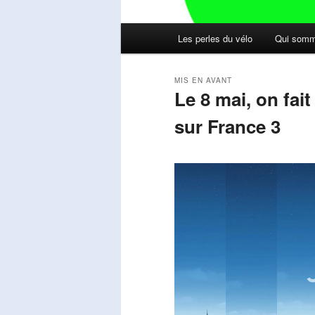
Menu
Les perles du vélo
Qui somm
principal
MIS EN AVANT
Le 8 mai, on fai
sur France 3
Publié le
mai 11, 2026
par
Steph
Lecteur
vidéo