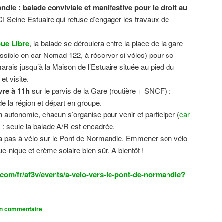
ndie : balade conviviale et manifestive
pour le droit au
CI Seine Estuaire qui refuse d’engager les travaux de
.
ue Libre
, la balade se déroulera entre la place de la gare
sible en car Nomad 122, à réserver si vélos) pour se
 marais jusqu’à la Maison de l’Estuaire située au pied du
t visite.
vre à 11h
sur le parvis de la Gare (routière + SNCF) :
 la région et départ en groupe.
n autonomie, chacun s’organise pour venir et participer (
car
n) : seule la balade A/R est encadrée.
dra pas à vélo sur le Pont de Normandie. Emmener son vélo
ue-nique et crème solaire bien sûr. A bientôt !
com/fr/af3v/events/a-velo-vers-le-pont-de-normandie?
un commentaire