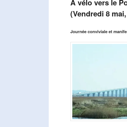
A vélo vers le P
(Vendredi 8 mai,
Publié le
mars 29, 2026
par
Steph
Journée conviviale et manifes