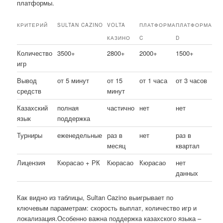
платформы.
КРИТЕРИЙ
SULTAN CAZINO
VOLTA
ПЛАТФОРМА
ПЛАТФОРМА
КАЗИНО
C
D
Количество
3500+
2800+
2000+
1500+
игр
Вывод
от 5 минут
от 15
от 1 часа
от 3 часов
средств
минут
Казахский
полная
частично
нет
нет
язык
поддержка
Турниры
еженедельные
раз в
нет
раз в
месяц
квартал
Лицензия
Кюрасао + РК
Кюрасао
Кюрасао
нет
данных
Как видно из таблицы, Sultan Cazino выигрывает по
ключевым параметрам: скорость выплат, количество игр и
локализация.Особенно важна поддержка казахского языка –