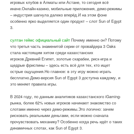
игровых клубов в Алматы или Астане, то сегодня всё
иначе.Онлайн-казино, мобильные приложения, демо-режимы
– индустрия шагнула далеко вперёд.И на этом фоне
особенно ярко выделяется один продукт – слот Sun of Egypt
3.
султан геймс официальный сайт
Почему именно он? Потому
что третья часть знаменитой серии от провайдера 3 Oaks
стала настоящим хитом среди казахстанских
игроков.Древний Египет, золотые скарабеи, риск-игра и
щедрые фриспины – здесь есть всё для тех, кто ищет
острые ощущения.Но главное: в эту игру можно играть
бесплатно.Демо-версия Sun of Egypt 3 доступна каждому, и
это меняет правила игры.
В 2024 году, по данным аналитиков казахстанского iGaming-
рынка, более 62% новых игроков начинают знакомство со
слотами именно через демо-режимы.Это логично: зачем
рисковать реальными деньгами, если можно сначала
прочувствовать механику? Особенно когда речь идёт о таких
динамичных слотах, как Sun of Egypt 3.