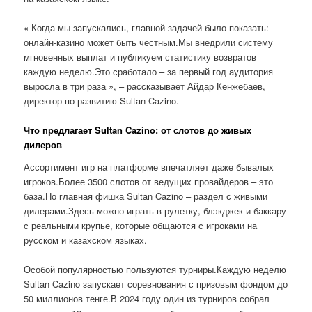
« Когда мы запускались, главной задачей было показать:
онлайн-казино может быть честным.Мы внедрили систему
мгновенных выплат и публикуем статистику возвратов
каждую неделю.Это сработало – за первый год аудитория
выросла в три раза », – рассказывает Айдар Кенжебаев,
директор по развитию Sultan Cazino.
Что предлагает Sultan Cazino: от слотов до живых
дилеров
Ассортимент игр на платформе впечатляет даже бывалых
игроков.Более 3500 слотов от ведущих провайдеров – это
база.Но главная фишка Sultan Cazino – раздел с живыми
дилерами.Здесь можно играть в рулетку, блэкджек и баккару
с реальными крупье, которые общаются с игроками на
русском и казахском языках.
Особой популярностью пользуются турниры.Каждую неделю
Sultan Cazino запускает соревнования с призовым фондом до
50 миллионов тенге.В 2024 году один из турниров собрал