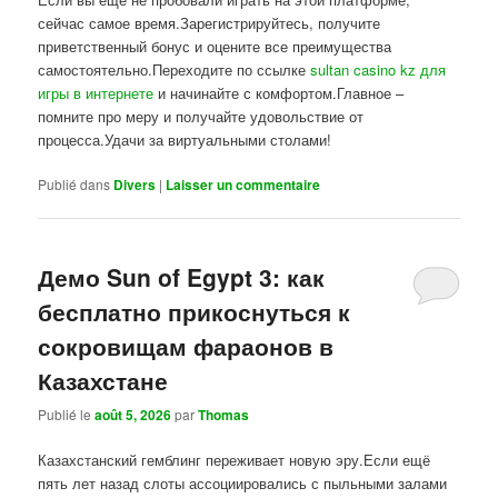
сейчас самое время.Зарегистрируйтесь, получите
приветственный бонус и оцените все преимущества
самостоятельно.Переходите по ссылке
sultan casino kz для
игры в интернете
и начинайте с комфортом.Главное –
помните про меру и получайте удовольствие от
процесса.Удачи за виртуальными столами!
Publié dans
Divers
|
Laisser un commentaire
Демо Sun of Egypt 3: как
бесплатно прикоснуться к
сокровищам фараонов в
Казахстане
Publié le
août 5, 2026
par
Thomas
Казахстанский гемблинг переживает новую эру.Если ещё
пять лет назад слоты ассоциировались с пыльными залами