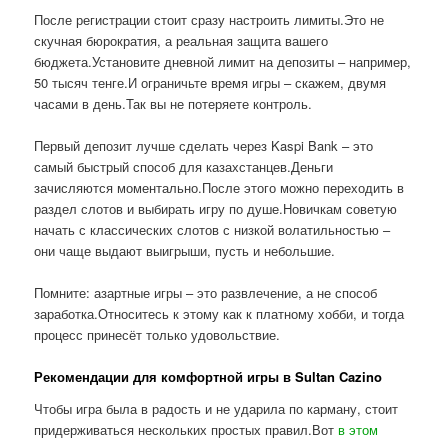
После регистрации стоит сразу настроить лимиты.Это не
скучная бюрократия, а реальная защита вашего
бюджета.Установите дневной лимит на депозиты – например,
50 тысяч тенге.И ограничьте время игры – скажем, двумя
часами в день.Так вы не потеряете контроль.
Первый депозит лучше сделать через Kaspi Bank – это
самый быстрый способ для казахстанцев.Деньги
зачисляются моментально.После этого можно переходить в
раздел слотов и выбирать игру по душе.Новичкам советую
начать с классических слотов с низкой волатильностью –
они чаще выдают выигрыши, пусть и небольшие.
Помните: азартные игры – это развлечение, а не способ
заработка.Относитесь к этому как к платному хобби, и тогда
процесс принесёт только удовольствие.
Рекомендации для комфортной игры в Sultan Cazino
Чтобы игра была в радость и не ударила по карману, стоит
придерживаться нескольких простых правил.Вот
в этом