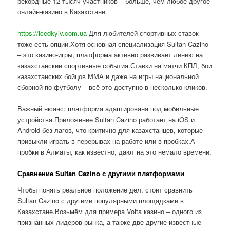
рекордные 12 тысяч участников – больше, чем любое другое
онлайн-казино в Казахстане.
https://icedkyiv.com.ua
Для любителей спортивных ставок
тоже есть опции.Хотя основная специализация Sultan Cazino
– это казино-игры, платформа активно развивает линию на
казахстанские спортивные события.Ставки на матчи КПЛ, бои
казахстанских бойцов ММА и даже на игры национальной
сборной по футболу – всё это доступно в несколько кликов.
Важный нюанс: платформа адаптирована под мобильные
устройства.Приложение Sultan Cazino работает на iOS и
Android без лагов, что критично для казахстанцев, которые
привыкли играть в перерывах на работе или в пробках.А
пробки в Алматы, как известно, дают на это немало времени.
Сравнение Sultan Cazino с другими платформами
Чтобы понять реальное положение дел, стоит сравнить
Sultan Cazino с другими популярными площадками в
Казахстане.Возьмём для примера Volta казино – одного из
признанных лидеров рынка, а также две другие известные