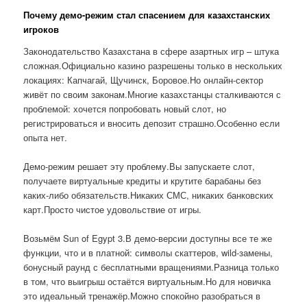
Почему демо-режим стал спасением для казахстанских
игроков
Законодательство Казахстана в сфере азартных игр – штука
сложная.Официально казино разрешены только в нескольких
локациях: Капчагай, Щучинск, Боровое.Но онлайн-сектор
живёт по своим законам.Многие казахстанцы сталкиваются с
проблемой: хочется попробовать новый слот, но
регистрироваться и вносить депозит страшно.Особенно если
опыта нет.
Демо-режим решает эту проблему.Вы запускаете слот,
получаете виртуальные кредиты и крутите барабаны без
каких-либо обязательств.Никаких СМС, никаких банковских
карт.Просто чистое удовольствие от игры.
Возьмём Sun of Egypt 3.В демо-версии доступны все те же
функции, что и в платной: символы скаттеров, wild-замены,
бонусный раунд с бесплатными вращениями.Разница только
в том, что выигрыш остаётся виртуальным.Но для новичка
это идеальный тренажёр.Можно спокойно разобраться в