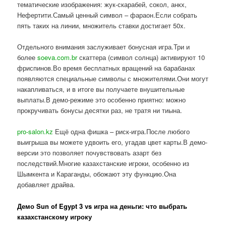
тематические изображения: жук-скарабей, сокол, анкх,
Нефертити.Самый ценный символ – фараон.Если собрать
пять таких на линии, множитель ставки достигает 50x.
Отдельного внимания заслуживает бонусная игра.Три и
более
soeva.com.br
скаттера (символ солнца) активируют 10
фриспинов.Во время бесплатных вращений на барабанах
появляются специальные символы с множителями.Они могут
накапливаться, и в итоге вы получаете внушительные
выплаты.В демо-режиме это особенно приятно: можно
прокручивать бонусы десятки раз, не тратя ни тиына.
pro-salon.kz
Ещё одна фишка – риск-игра.После любого
выигрыша вы можете удвоить его, угадав цвет карты.В демо-
версии это позволяет почувствовать азарт без
последствий.Многие казахстанские игроки, особенно из
Шымкента и Караганды, обожают эту функцию.Она
добавляет драйва.
Демо Sun of Egypt 3 vs игра на деньги: что выбрать
казахстанскому игроку