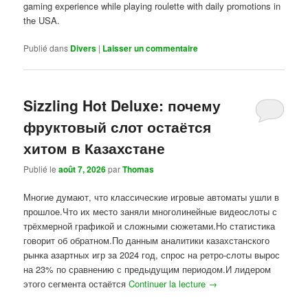
gaming experience while playing roulette with daily promotions in
the USA.
Publié dans
Divers
|
Laisser un commentaire
Sizzling Hot Deluxe: почему
фруктовый слот остаётся
хитом в Казахстане
Publié le
août 7, 2026
par
Thomas
Многие думают, что классические игровые автоматы ушли в
прошлое.Что их место заняли многолинейные видеослоты с
трёхмерной графикой и сложными сюжетами.Но статистика
говорит об обратном.По данным аналитики казахстанского
рынка азартных игр за 2024 год, спрос на ретро-слоты вырос
на 23% по сравнению с предыдущим периодом.И лидером
этого сегмента остаётся
Continuer la lecture
→