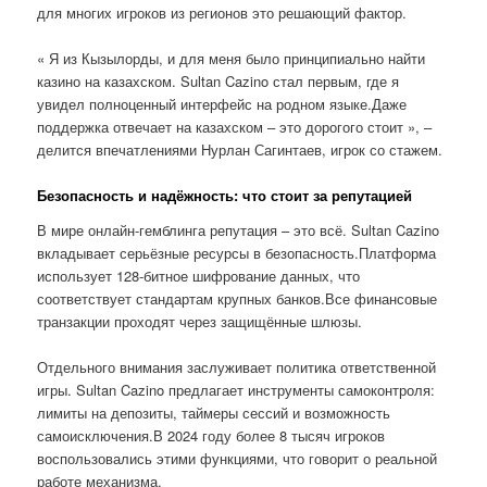
для многих игроков из регионов это решающий фактор.
« Я из Кызылорды, и для меня было принципиально найти
казино на казахском. Sultan Cazino стал первым, где я
увидел полноценный интерфейс на родном языке.Даже
поддержка отвечает на казахском – это дорогого стоит », –
делится впечатлениями Нурлан Сагинтаев, игрок со стажем.
Безопасность и надёжность: что стоит за репутацией
В мире онлайн-гемблинга репутация – это всё. Sultan Cazino
вкладывает серьёзные ресурсы в безопасность.Платформа
использует 128-битное шифрование данных, что
соответствует стандартам крупных банков.Все финансовые
транзакции проходят через защищённые шлюзы.
Отдельного внимания заслуживает политика ответственной
игры. Sultan Cazino предлагает инструменты самоконтроля:
лимиты на депозиты, таймеры сессий и возможность
самоисключения.В 2024 году более 8 тысяч игроков
воспользовались этими функциями, что говорит о реальной
работе механизма.