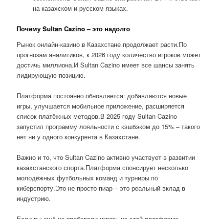
на казахском и русском языках.
Почему Sultan Cazino – это надолго
Рынок онлайн-казино в Казахстане продолжает расти.По
прогнозам аналитиков, к 2026 году количество игроков может
достичь миллиона.И Sultan Cazino имеет все шансы занять
лидирующую позицию.
Платформа постоянно обновляется: добавляются новые
игры, улучшается мобильное приложение, расширяется
список платёжных методов.В 2025 году Sultan Cazino
запустил программу лояльности с кэшбэком до 15% – такого
нет ни у одного конкурента в Казахстане.
Важно и то, что Sultan Cazino активно участвует в развитии
казахстанского спорта.Платформа спонсирует несколько
молодёжных футбольных команд и турниры по
киберспорту.Это не просто пиар – это реальный вклад в
индустрию.
Если вы ещё не пробовали играть на этой платформе,