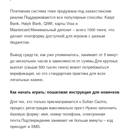
Платежная система тоже продумана под казахстанские
реалии.Поддерживаются все популярные способы: Kaspi
Bank, Halyk Bank, QIWI, карты Visa и
Mastercard.Минимальный депозит – всего 1000 тенге, что
делает платформу доступной для игроков с разным
бюджетом.
Вывод средств, как уже упоминалось, занимает от 5 минут
до нескольких часов в зависимости от суммы.Для крупных
выплат (свыше 500 тысяч тенге) может потребоваться
верификация, но это стандартная практика для всех
легальных казино.
Как начать играть: пошаговая инструкция для новичков
Для тех, кто только присматривается к Sultan Cazino,
процесс регистрации максимально прост.Нужно заполнить
базовую форму: имя, номер телефона, электронная
почта.Подтверждение занимает не больше минуты – код
приходит в SMS.