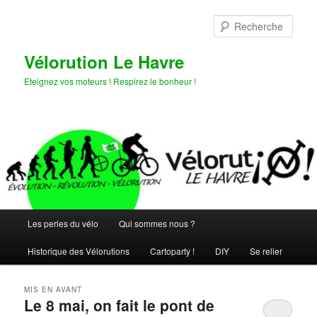
Aller
Aller
au
au
Rech
contenu
contenu
principal
secondaire
Vélorution Le Havre
Eteignez vos moteurs ! Respirez le bonheur !
Menu
Les perles du vélo
Qui sommes nous ?
principal
Historique des Vélorutions
Cartoparty !
DIY
Se relier
MIS EN AVANT
Le 8 mai, on fait le pont de