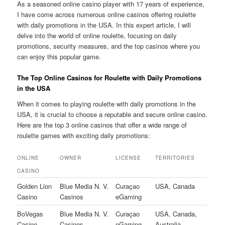
As a seasoned online casino player with 17 years of experience,
I have come across numerous online casinos offering roulette
with daily promotions in the USA. In this expert article, I will
delve into the world of online roulette, focusing on daily
promotions, security measures, and the top casinos where you
can enjoy this popular game.
The Top Online Casinos for Roulette with Daily Promotions
in the USA
When it comes to playing roulette with daily promotions in the
USA, it is crucial to choose a reputable and secure online casino.
Here are the top 3 online casinos that offer a wide range of
roulette games with exciting daily promotions:
ONLINE
OWNER
LICENSE
TERRITORIES
CASINO
Golden Lion
Blue Media N. V.
Curaçao
USA, Canada
Casino
Casinos
eGaming
BoVegas
Blue Media N. V.
Curaçao
USA, Canada,
Casino
Casinos
eGaming
Australia