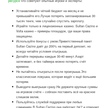
ресурсе
что советуют опытные игроки и эксперты:
Устанавливайте чёткий бюджет на месяц и не
превышайте его.Лучше потерять запланированные 30
тысяч тенге, чем случайно спустить зарплату.
Играйте только в лицензионных казино. Sultan Cazino и
Volta казино – примеры площадок, где ваши права
защищены.
Используйте бонусы с умом.Приветственный пакет
Sultan Cazino даёт до 200% на первый депозит, но
всегда читайте условия отыгрыша.
Делайте перерывы каждые 30-40 минут.Азарт
затягивает, и без таймера можно потерять счёт
времени.
Не пытайтесь отыграться после проигрыша.Это
классическая ловушка, которая ведёт к ещё большим
потерям.
Выводите выигрыши сразу.Не держите крупные суммы
на игровом счёте – соблазн поставить всё на красное
слишком велик.
Пользуйтесь службой поддержки при любых
сомнениях.В Sultan Cazino она работает 24/7 и отвечает