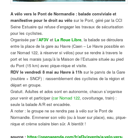
A vélo vers le Pont de Normandie : balade conviviale et
manifestive
pour le droit au vélo
sur le Pont, géré par la CCI
Seine Estuaire qui refuse d’engager les travaux de sécurisation
pour les cyclistes.
Organisée par l’
AF3V
et
La Roue Libre
, la balade se déroulera
entre la place de la gare au Havre (Caen – Le Havre possible en
car Nomad 122, à réserver si vélos) pour se rendre à travers le
port et les marais jusqu’à la Maison de l’Estuaire située au pied
du Pont (15 km) avec pique-nique et visite.
RDV le vendredi 8 mai au Havre à 11h
sur le parvis de la Gare
(routière + SNCF) : rassemblement des cyclistes de la région et
départ en groupe.
Gratuit. Adultes et ados sont en autonomie, chacun s’organise
pour venir et participer (
car Nomad 122
, covoiturage, train) :
seule la balade A/R est encadrée.
A noter : le groupe ne se rendra pas à vélo sur le Pont de
Normandie. Emmener son vélo (ou à louer sur place), eau, pique-
nique et crème solaire bien sûr. A bientôt !
source :
https://openagenda.com/fr/af3v/events/a-velo-vers-