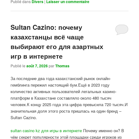
Publié dans
Divers
|
Laisser un commentaire
Sultan Cazino: почему
казахстанцы всё чаще
выбирают его для азартных
игр в интернете
Publié le
août 7, 2026
par
Thomas
За последние два года казахстанский рынок онлайн-
гемблинга пережил настоящий бум.Ещё в 2023 году
количество активных пользователей легальных казино-
платформ в Казахстане составляло около 480 тысяч
человек.К концу 2025 года эта цифра превысила 720 тысяч.И
значительная доля этого роста пришлась на один бренд –
Sultan Cazino.
sultan casino kz для игры в интернете
Почему именно он? В
чём секрет популярности этой площадки среди игроков из