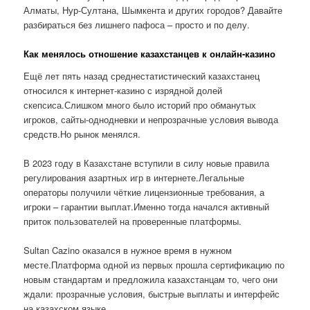
Алматы, Нур-Султана, Шымкента и других городов? Давайте
разбираться без лишнего пафоса – просто и по делу.
Как менялось отношение казахстанцев к онлайн-казино
Ещё лет пять назад среднестатистический казахстанец
относился к интернет-казино с изрядной долей
скепсиса.Слишком много было историй про обманутых
игроков, сайты-однодневки и непрозрачные условия вывода
средств.Но рынок менялся.
В 2023 году в Казахстане вступили в силу новые правила
регулирования азартных игр в интернете.Легальные
операторы получили чёткие лицензионные требования, а
игроки – гарантии выплат.Именно тогда начался активный
приток пользователей на проверенные платформы.
Sultan Cazino оказался в нужное время в нужном
месте.Платформа одной из первых прошла сертификацию по
новым стандартам и предложила казахстанцам то, чего они
ждали: прозрачные условия, быстрые выплаты и интерфейс
на казахском языке.