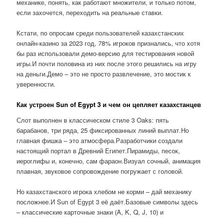
механике, понять, как работают множители, и только потом,
если захочется, переходить на реальные ставки.
Кстати, по опросам среди пользователей казахстанских
онлайн-казино за 2023 год, 78% игроков признались, что хотя
бы раз использовали демо-версию для тестирования новой
игры.И почти половина из них после этого решились на игру
на деньги.Демо – это не просто развлечение, это мостик к
уверенности.
Как устроен Sun of Egypt 3 и чем он цепляет казахстанцев
Слот выполнен в классическом стиле 3 Oaks: пять
барабанов, три ряда, 25 фиксированных линий выплат.Но
главная фишка – это атмосфера.Разработчики создали
настоящий портал в Древний Египет.Пирамиды, песок,
иероглифы и, конечно, сам фараон.Визуал сочный, анимация
плавная, звуковое сопровождение погружает с головой.
Но казахстанского игрока хлебом не корми – дай механику
посложнее.И Sun of Egypt 3 её даёт.Базовые символы здесь
– классические карточные знаки (A, K, Q, J, 10) и