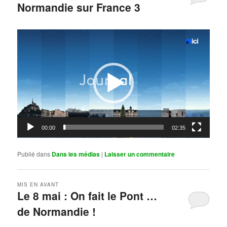
Normandie sur France 3
Publié le
mai 11, 2026
par
Steph
Lecteur
vidéo
00:00
02:35
Publié dans
Dans les médias
|
Laisser un commentaire
MIS EN AVANT
Le 8 mai : On fait le Pont …
de Normandie !