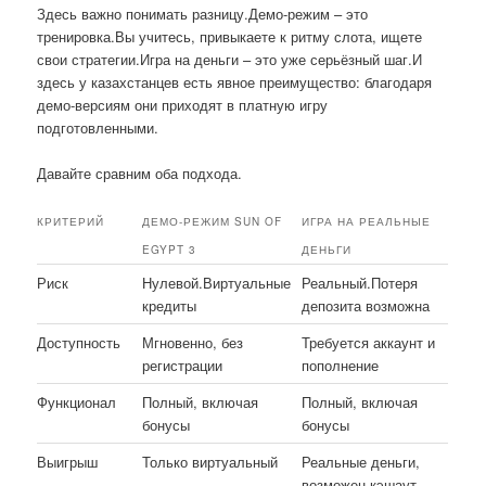
Здесь важно понимать разницу.Демо-режим – это
тренировка.Вы учитесь, привыкаете к ритму слота, ищете
свои стратегии.Игра на деньги – это уже серьёзный шаг.И
здесь у казахстанцев есть явное преимущество: благодаря
демо-версиям они приходят в платную игру
подготовленными.
Давайте сравним оба подхода.
КРИТЕРИЙ
ДЕМО-РЕЖИМ SUN OF
ИГРА НА РЕАЛЬНЫЕ
EGYPT 3
ДЕНЬГИ
Риск
Нулевой.Виртуальные
Реальный.Потеря
кредиты
депозита возможна
Доступность
Мгновенно, без
Требуется аккаунт и
регистрации
пополнение
Функционал
Полный, включая
Полный, включая
бонусы
бонусы
Выигрыш
Только виртуальный
Реальные деньги,
возможен кэшаут