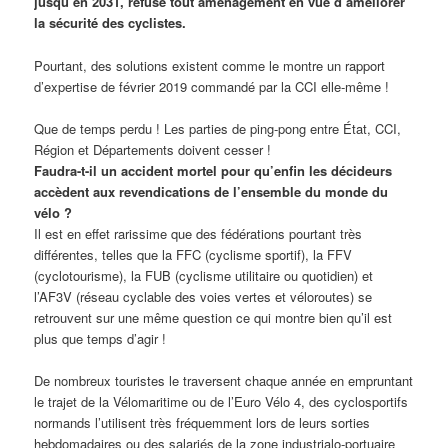
jusqu’en 2031, refuse tout aménagement en vue d’améliorer
la sécurité des cyclistes.
Pourtant, des solutions existent comme le montre un rapport
d’expertise de février 2019 commandé par la CCI elle-même !
Que de temps perdu ! Les parties de ping-pong entre État, CCI,
Région et Départements doivent cesser !
Faudra-t-il un accident mortel pour qu’enfin les décideurs
accèdent aux revendications de l’ensemble du monde du
vélo ?
Il est en effet rarissime que des fédérations pourtant très
différentes, telles que la FFC (cyclisme sportif), la FFV
(cyclotourisme), la FUB (cyclisme utilitaire ou quotidien) et
l’AF3V (réseau cyclable des voies vertes et véloroutes) se
retrouvent sur une même question ce qui montre bien qu’il est
plus que temps d’agir !
De nombreux touristes le traversent chaque année en empruntant
le trajet de la Vélomaritime ou de l’Euro Vélo 4, des cyclosportifs
normands l’utilisent très fréquemment lors de leurs sorties
hebdomadaires ou des salariés de la zone industrialo-portuaire