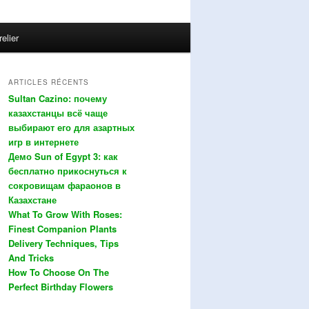
relier
ARTICLES RÉCENTS
Sultan Cazino: почему
казахстанцы всё чаще
выбирают его для азартных
игр в интернете
Демо Sun of Egypt 3: как
бесплатно прикоснуться к
сокровищам фараонов в
Казахстане
What To Grow With Roses:
Finest Companion Plants
Delivery Techniques, Tips
And Tricks
How To Choose On The
Perfect Birthday Flowers