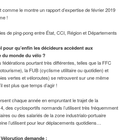
nt comme le montre un rapport d’expertise de février 2019
me !
ies de ping-pong entre État, CCI, Région et Départements
el pour qu’enfin les décideurs accèdent aux
e du monde du vélo ?
s fédérations pourtant très différentes, telles que la FFC
otourisme), la FUB (cyclisme utilitaire ou quotidien) et
oies vertes et véloroutes) se retrouvent sur une même
il est plus que temps d’agir !
rsent chaque année en empruntant le trajet de la
 4, des cyclosportifs normands l’utilisent très fréquemment
ires ou des salariés de la zone industrialo-portuaire
Seine l’utilisent pour leur déplacements quotidiens…
H Vélorution demande :