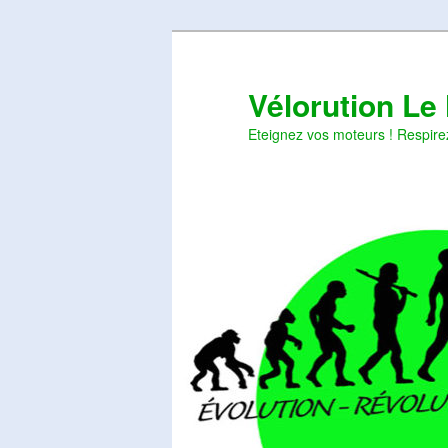
Aller
Aller
au
au
contenu
contenu
Vélorution Le
principal
secondaire
Eteignez vos moteurs ! Respire