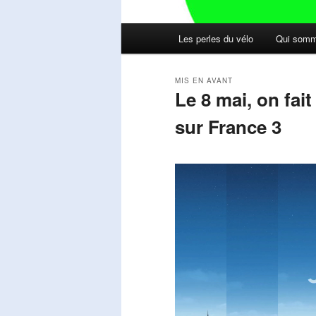
Menu
Les perles du vélo
Qui somm
principal
MIS EN AVANT
Le 8 mai, on fai
sur France 3
Publié le
mai 11, 2026
par
Steph
Lecteur
vidéo