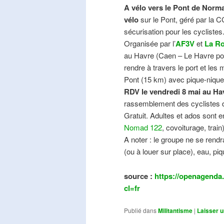
A vélo vers le Pont de Norma
vélo
sur le Pont, géré par la C
sécurisation pour les cyclistes
Organisée par l’
AF3V
et
La Ro
au Havre (Caen – Le Havre pos
rendre à travers le port et les
Pont (15 km) avec pique-nique e
RDV le vendredi 8 mai au Ha
rassemblement des cyclistes de
Gratuit. Adultes et ados sont e
Nomad 122
, covoiturage, trai
A noter : le groupe ne se ren
(ou à louer sur place), eau, piq
source :
https://openagenda.
cl=fr
Publié dans
Militantisme
|
Laisser 