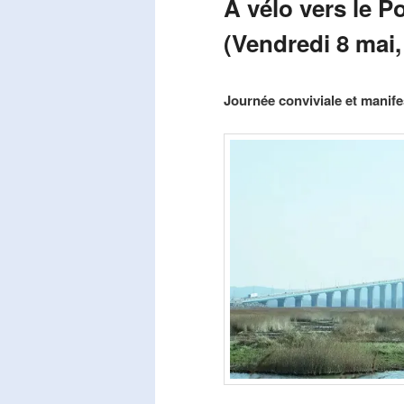
A vélo vers le P
(Vendredi 8 mai,
Publié le
mars 29, 2026
par
Steph
Journée conviviale et manifes