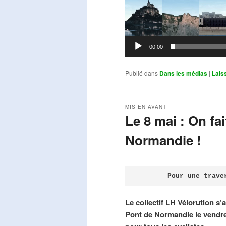
00:00
Publié dans
Dans les médias
|
Lais
MIS EN AVANT
Le 8 mai : On fa
Normandie !
Publié le
avril 18, 2026
par
Steph
Pour une trave
Le collectif LH Vélorution s’
Pont de Normandie le vendre