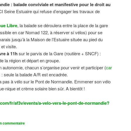
ndie : balade conviviale et manifestive
pour le droit au
CI Seine Estuaire qui refuse d’engager les travaux de
.
ue Libre
, la balade se déroulera entre la place de la gare
sible en car Nomad 122, à réserver si vélos) pour se
 marais jusqu’à la Maison de l’Estuaire située au pied du
t visite.
vre à 11h
sur le parvis de la Gare (routière + SNCF) :
 la région et départ en groupe.
n autonomie, chacun s’organise pour venir et participer (
car
n) : seule la balade A/R est encadrée.
dra pas à vélo sur le Pont de Normandie. Emmener son vélo
ue-nique et crème solaire bien sûr. A bientôt !
com/fr/af3v/events/a-velo-vers-le-pont-de-normandie?
un commentaire