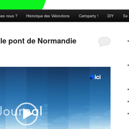
es nous ?
Historique des Vélorutions
Cartoparty !
DIY
Se 
t le pont de Normandie